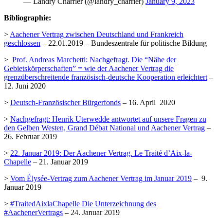
— Landry Charrier (@landry_charrier)
January 9, 2023
Bibliographie:
>
Aachener Vertrag zwischen Deutschland und Frankreich
geschlossen
– 22.01.2019 – Bundeszentrale für politische Bildung
>
Prof. Andreas Marchetti: Nachgefragt. Die “Nähe der
Gebietskörperschaften” = wie der Aachener Vertrag die
grenzüberschreitende französisch-deutsche Kooperation erleichtert
–
12. Juni 2020
>
Deutsch-Französischer Bürgerfonds
– 16. April 2020
>
Nachgefragt: Henrik Uterwedde antwortet auf unsere Fragen zu
den Gelben Westen, Grand Débat National und Aachener Vertrag
–
26. Februar 2019
>
22. Januar 2019: Der Aachener Vertrag. Le Traité d’Aix-la-
Chapelle
– 21. Januar 2019
>
Vom Élysée-Vertrag zum Aachener Vertrag im Januar 2019
– 9.
Januar 2019
>
#TraitedAixlaChapelle Die Unterzeichnung des
#AachenerVertrags
– 24. Januar 2019