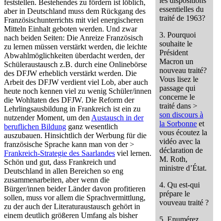
les dispositions
feststellen. Bestehendes zu fördern ist löblich,
essentielles du
aber in Deutschland muss dem Rückgang des
traité de 1963?
Französischunterrichts mit viel energischeren
Mitteln Einhalt geboten werden. Und zwar
3. Pourquoi
nach beiden Seiten: Die Anreize Französisch
souhaite le
zu lernen müssen verstärkt werden, die leichte
Président
Abwahlmöglichkeiten überdacht werden, der
Macron un
Schüleraustausch z.B. durch eine Onlinebörse
nouveau traité?
des DFJW erheblich verstärkt werden. Die
Vous lisez le
Arbeit des DFJW verdient viel Lob, aber auch
passage qui
heute noch kennen viel zu wenig Schüler/innen
concerne le
die Wohltaten des DFJW. Die Reform der
traité dans >
Lehrlingsausbildung in Frankreich ist ein zu
son discours à
nutzender Moment, um den
Austausch in der
la Sorbonne
et
beruflichen Bildung
ganz wesentlich
vous écoutez la
auszubauen. Hinsichtlich der Werbung für die
vidéo avec la
französische Sprache kann man von der >
déclaration de
Frankreich-Strategie des Saarlandes
viel lernen.
M. Roth,
Schön und gut, dass Frankreich und
ministre d’État.
Deutschland in allen Bereichen so eng
zusammenarbeiten, aber wenn die
4. Qu est-qui
Bürger/innen beider Länder davon profitieren
prépare le
sollen, muss vor allem die Sprachvermittlung,
vouveau traité ?
zu der auch der Literaturaustausch gehört in
einem deutlich größeren Umfang als bisher
5. Enumérez