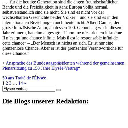
„… für die heutige Generation sind die engen freundschaftlichen
Bande und die Freizügigkeit in ganz Europa völlig normal,
selbstverständlich sind sie nicht. Sie sind es nicht vor der
wechselhaften Geschichte beider Völker – und sie sind es in den
internationalen Beziehungen auch heute nicht. Albert Camus, der
große französische Autor, an dessen 100. Geburtstag wir in diesem
Jahr erinnern, hat einmal gesagt: „L’homme n’est rien en lui-même.
Il n’est qu’une chance infinie. Mais il est le responsable infini de
cette chance“ – „Der Mensch ist nichts an sich. Er ist nur eine
grenzenlose Chance. Aber er ist der grenzenlos Verantwortliche für
diese Chance.“
>
Ansprache des Bundestagspräsidenten während der gemeinsamen
Plenarsitzung zu „50 Jahre Élysée-Vertrag“
50 ans Traité de l'Élysée
1
2
3
…
14
»
Suche
nach:
Die Blogs unserer Redaktion: