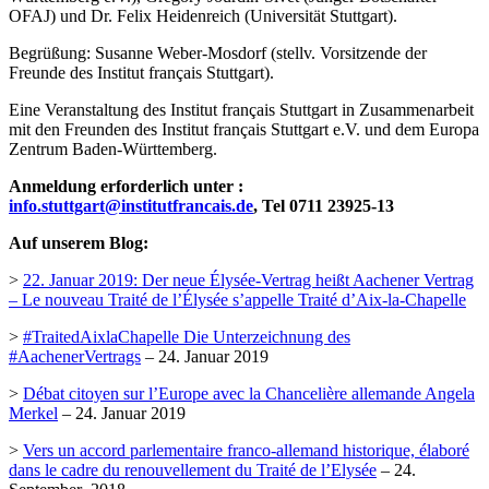
OFAJ) und Dr. Felix Heidenreich (Universität Stuttgart).
Begrüßung: Susanne Weber-Mosdorf (stellv. Vorsitzende der
Freunde des Institut français Stuttgart).
Eine Veranstaltung des Institut français Stuttgart in Zusammenarbeit
mit den Freunden des Institut français Stuttgart e.V. und dem Europa
Zentrum Baden-Württemberg.
Anmeldung erforderlich unter :
info.stuttgart@institutfrancais.de
, Tel 0711 23925-13
Auf unserem Blog:
>
22. Januar 2019: Der neue Élysée-Vertrag heißt Aachener Vertrag
– Le nouveau Traité de l’Élysée s’appelle Traité d’Aix-la-Chapelle
>
#TraitedAixlaChapelle Die Unterzeichnung des
#AachenerVertrags
– 24. Januar 2019
>
Débat citoyen sur l’Europe avec la Chancelière allemande Angela
Merkel
– 24. Januar 2019
>
Vers un accord parlementaire franco-allemand historique, élaboré
dans le cadre du renouvellement du Traité de l’Elysée
– 24.