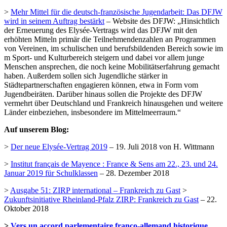
>
Mehr Mittel für die deutsch-französische Jugendarbeit: Das DFJW
wird in seinem Auftrag bestärkt
– Website des DFJW: „Hinsichtlich
der Erneuerung des Elysée-Vertrags wird das DFJW mit den
erhöhten Mitteln primär die Teilnehmendenzahlen an Programmen
von Vereinen, im schulischen und berufsbildenden Bereich sowie im
m Sport- und Kulturbereich steigern und dabei vor allem junge
Menschen ansprechen, die noch keine Mobilitätserfahrung gemacht
haben. Außerdem sollen sich Jugendliche stärker in
Städtepartnerschaften engagieren können, etwa in Form vom
Jugendbeiräten. Darüber hinaus sollen die Projekte des DFJW
vermehrt über Deutschland und Frankreich hinausgehen und weitere
Länder einbeziehen, insbesondere im Mittelmeerraum.“
Auf unserem Blog:
>
Der neue Elysée-Vertrag 2019
– 19. Juli 2018 von H. Wittmann
>
Institut français de Mayence : France & Sens am 22., 23. und 24.
Januar 2019 für Schulklassen
– 28. Dezember 2018
>
Ausgabe 51: ZIRP international – Frankreich zu Gast
>
Zukunftsinitiative Rheinland-Pfalz ZIRP: Frankreich zu Gast
– 22.
Oktober 2018
>
Vers un accord parlementaire franco-allemand historique,