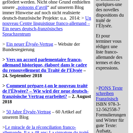
gefördert werden. Nicht ohne Grund enthielten
quelqiues-une
unsere „
poissons d’avril
“ auf unserem Blog
des novelles
immer Hinweise auf noch nicht realisierte
dispositions du
deutsch-französische Projekte: u.a. 2014: >
Un
traité de
nouveau Centre linguistique franco-allemand –
l’Élysée.
Ein neues deutsch-französisches
Sprachzentrum
Et pour
terminer vous
>
Ein neuer Élysée-Vertrag
– Website der
rédigez une
Bundesregierung
liste franco-
allemande des
>
Vers un accord parlementaire franco-
termes et des
allemand historique, élaboré dans le cadre
expressions.
du renouvellement du Traité de l’Elysée
–
24. September 2018
>
Comment prépare-t-on le nouveau traité
>
PONS Texte
de l’Élyséee? – Wie wird der neue deutsch-
schreiben
französische Vertrag erarbeitet?
– 2. August
Französisch
2018
ISBN 978-3-
12-562558-7
>
50 Jahre Élysée-Vertrag
– 60 Artikel auf
Formulierungen
unserem Blog
und Wörter für
gute Texte:
>
Le miracle de la réconciliation franco-
Aufsatz,
allemande. Il y a 48 ans: La signature du traité