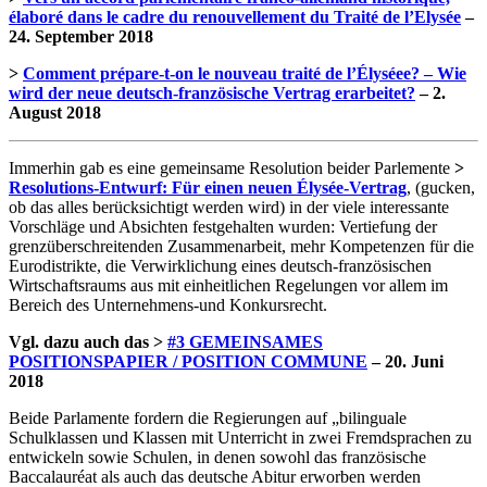
élaboré dans le cadre du renouvellement du Traité de l’Elysée
–
24. September 2018
>
Comment prépare-t-on le nouveau traité de l’Élyséee? – Wie
wird der neue deutsch-französische Vertrag erarbeitet?
– 2.
August 2018
Immerhin gab es eine gemeinsame Resolution beider Parlemente
>
Resolutions-Entwurf: Für einen neuen Élysée-Vertrag
, (gucken,
ob das alles berücksichtigt werden wird) in der viele interessante
Vorschläge und Absichten festgehalten wurden: Vertiefung der
grenzüberschreitenden Zusammenarbeit, mehr Kompetenzen für die
Eurodistrikte, die Verwirklichung eines deutsch-französischen
Wirtschaftsraums aus mit einheitlichen Regelungen vor allem im
Bereich des Unternehmens-und Konkursrecht.
Vgl. dazu auch das >
#3 GEMEINSAMES
POSITIONSPAPIER / POSITION COMMUNE
– 20. Juni
2018
Beide Parlamente fordern die Regierungen auf „bilinguale
Schulklassen und Klassen mit Unterricht in zwei Fremdsprachen zu
entwickeln sowie Schulen, in denen sowohl das französische
Baccalauréat als auch das deutsche Abitur erworben werden