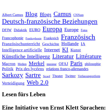
Blog
Camus
Blogs
Albert Camus
CNNum
Deutsch-französische Beziehungen
Europa
Europe
EURO
DFJW
Didaktik
Fotos
Französisch
Francophonie
Frankreich
Frankophonie
Hollande
Französischunterricht
IA
Geschichte
KI
Internet
Intelligence artificielle
Kunst
Literatur
Littérature
Künstliche Intelligenz
Paris
Merkel
Macron
OFAJ
philosophie
Medien
musique
Politik
Prix des lycéens
relations franco-allemandes
Sarkozy
Sartre
Twitter
Theater
Verfassungsreform
Sicard
Web 2.0
Verteidigung
Lesen fürs Leben
Eine Initiative von Ernst Klett Sprachen: