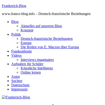
Skip
Frankreich-Blog
to
www.france-blog.info – Deutsch-französische Beziehungen
content
Blog
Aktuelles auf unserem Blog
Konzept
Politik
Deutsch-französische Beziehungen
Europa
Die Reden von E. Macron über Europa
Frankophonie
Videos
Interviews imaginaires
Aufgaben für Schüler
Künstliche Intelligenz
Online lernen
Autor
Suchen
Datenschutz
Impressum