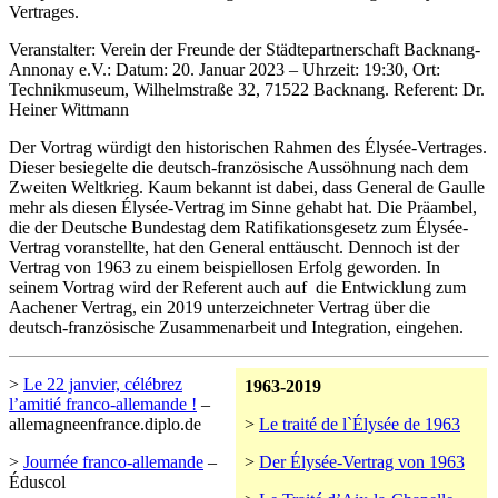
Vertrages.
Veranstalter: Verein der Freunde der Städtepartnerschaft Backnang-
Annonay e.V.: Datum: 20. Januar 2023 – Uhrzeit: 19:30, Ort:
Technikmuseum, Wilhelmstraße 32, 71522 Backnang. Referent: Dr.
Heiner Wittmann
Der Vortrag würdigt den historischen Rahmen des Élysée-Vertrages.
Dieser besiegelte die deutsch-französische Aussöhnung nach dem
Zweiten Weltkrieg. Kaum bekannt ist dabei, dass General de Gaulle
mehr als diesen Élysée-Vertrag im Sinne gehabt hat. Die Präambel,
die der Deutsche Bundestag dem Ratifikationsgesetz zum Élysée-
Vertrag voranstellte, hat den General enttäuscht. Dennoch ist der
Vertrag von 1963 zu einem beispiellosen Erfolg geworden. In
seinem Vortrag wird der Referent auch auf die Entwicklung zum
Aachener Vertrag, ein 2019 unterzeichneter Vertrag über die
deutsch-französische Zusammenarbeit und Integration, eingehen.
>
Le 22 janvier, célébrez
1963-2019
l’amitié franco-allemande !
–
allemagneenfrance.diplo.de
>
Le traité de l`Élysée de 1963
>
Journée franco-allemande
–
>
Der Élysée-Vertrag von 1963
Éduscol