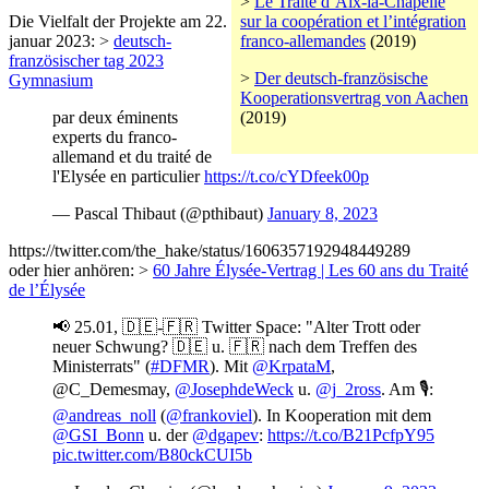
>
Le Traité d’Aix-la-Chapelle
Die Vielfalt der Projekte am 22.
sur la coopération et l’intégration
januar 2023: >
deutsch-
franco-allemandes
(2019)
französischer tag 2023
>
Der deutsch-französische
Gymnasium
Kooperationsvertrag von Aachen
par deux éminents
(2019)
experts du franco-
allemand et du traité de
l'Elysée en particulier
https://t.co/cYDfeek00p
— Pascal Thibaut (@pthibaut)
January 8, 2023
https://twitter.com/the_hake/status/1606357192948449289
oder hier anhören: >
60 Jahre Élysée-Vertrag | Les 60 ans du Traité
de l’Élysée
📢 25.01, 🇩🇪-🇫🇷 Twitter Space: "Alter Trott oder
neuer Schwung? 🇩🇪 u. 🇫🇷 nach dem Treffen des
Ministerrats" (
#DFMR
). Mit
@KrpataM
,
@C_Demesmay,
@JosephdeWeck
u.
@j_2ross
. Am 🎙️:
@andreas_noll
(
@frankoviel
). In Kooperation mit dem
@GSI_Bonn
u. der
@dgapev
:
https://t.co/B21PcfpY95
pic.twitter.com/B80ckCUI5b