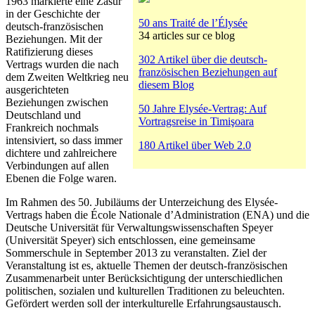
1963 markierte eine Zäsur
in der Geschichte der
50 ans Traité de l’Élysée
deutsch-französischen
34 articles sur ce blog
Beziehungen. Mit der
Ratifizierung dieses
302 Artikel über die deutsch-
Vertrags wurden die nach
französischen Beziehungen auf
dem Zweiten Weltkrieg neu
diesem Blog
ausgerichteten
Beziehungen zwischen
50 Jahre Elysée-Vertrag: Auf
Deutschland und
Vortragsreise in Timişoara
Frankreich nochmals
intensiviert, so dass immer
180 Artikel über Web 2.0
dichtere und zahlreichere
Verbindungen auf allen
Ebenen die Folge waren.
Im Rahmen des 50. Jubiläums der Unterzeichung des Elysée-
Vertrags haben die École Nationale d’Administration (ENA) und die
Deutsche Universität für Verwaltungswissenschaften Speyer
(Universität Speyer) sich entschlossen, eine gemeinsame
Sommerschule in September 2013 zu veranstalten. Ziel der
Veranstaltung ist es, aktuelle Themen der deutsch-französischen
Zusammenarbeit unter Berücksichtigung der unterschiedlichen
politischen, sozialen und kulturellen Traditionen zu beleuchten.
Gefördert werden soll der interkulturelle Erfahrungsaustausch.