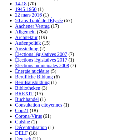
14-18
(70)
1945-1950
(1)
22 mars 2016
(1)
50 ans Traité de l'Élysée
(67)
Aachener Vertrag
(17)
Allgemein
(764)
Architektur
(19)
Außenpolitik
(15)
Ausstellung
(2)
Élections législatives 2007
(7)
Élections législatives 2017
(1)
Élections municipales 2008
(7)
Énergie nucléaire
(5)
Berufliche Bildung
(6)
Berufsausbildung
(1)
Bibliotheken
(3)
BREXIT
(15)
Buchhandel
(1)
Consultation citoyennes
(1)
Cop21
(18)
Corona-Virus
(61)
Cuisine
(1)
Décentralisation
(1)
DELF
(18)
Deutsch
(21)