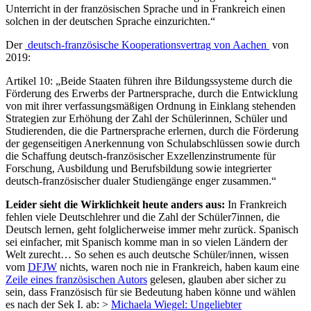
Unterricht in der französischen Sprache und in Frankreich einen
solchen in der deutschen Sprache einzurichten.“
Der
deutsch-französische Kooperationsvertrag von Aachen
von
2019:
Artikel 10: „Beide Staaten führen ihre Bildungssysteme durch die
Förderung des Erwerbs der Partnersprache, durch die Entwicklung
von mit ihrer verfassungsmäßigen Ordnung in Einklang stehenden
Strategien zur Erhöhung der Zahl der Schülerinnen, Schüler und
Studierenden, die die Partnersprache erlernen, durch die Förderung
der gegenseitigen Anerkennung von Schulabschlüssen sowie durch
die Schaffung deutsch-französischer Exzellenzinstrumente für
Forschung, Ausbildung und Berufsbildung sowie integrierter
deutsch-französischer dualer Studiengänge enger zusammen.“
Leider sieht die Wirklichkeit heute anders aus:
In Frankreich
fehlen viele Deutschlehrer und die Zahl der Schüler7innen, die
Deutsch lernen, geht folglicherweise immer mehr zurück. Spanisch
sei einfacher, mit Spanisch komme man in so vielen Ländern der
Welt zurecht… So sehen es auch deutsche Schüler/innen, wissen
vom
DFJW
nichts, waren noch nie in Frankreich, haben kaum eine
Zeile eines französischen Autors
gelesen, glauben aber sicher zu
sein, dass Französisch für sie Bedeutung haben könne und wählen
es nach der Sek I. ab: >
Michaela Wiegel: Ungeliebter