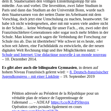
dem II. Staatsexamen den völligen Einstellungsstopp für uns
mitteilte. Aus und vorbei. Die Investition, zwei Jahre Studium in
Paris und dann das Studium an der Universität Bonn, wurde nach
dem Staatsexamen von der netten Dame im Arbeitsamt mit dem
Vorschlag, doch jetzt eine Umschulung zu machen, beantwortet. Sie
habe ich nicht wiedergesehen, aber mit mir waren viele andere nicht
in der Schule… keine Werbung für unser Fach.., ein, zwei oder drei
Französischlehrer-Generationen oder sogar noch mehr fehlten in der
Schule. Man könnte auch sagen die Verbindung der Forschung zur
Schule riss ab. Das ist übertrieben? Wie schwer ist es heute, oder
schon seit Jahren, eine Fachdidaktik zu entwickeln, die der neuen
digitalen Welt Rechnung trägt und ihre Möglichkeiten nutzt: >
Schule und Internet: Une didactique nouvelle à un monde nouveau
– 10. Dezember 2014.
Es gibt aber auch die bilingualen Gymnasien
, in denen auf
hohem Niveau Französisch gelernt wird: >
8. Deutsch-französischer
Jugendkongress – mit einer Linkliste
– 19. September 2019
Pétition adressée au Président de la République pour un
véritable plan de relance de l'apprentissage de
l'allemand … – ADEAF
https://t.co/KZrPS9nvpx
Opération cartes postales également en cours