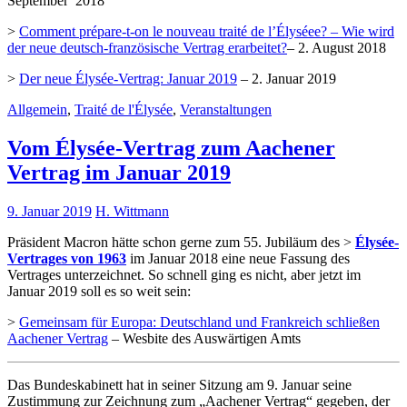
September 2018
>
Comment prépare-t-on le nouveau traité de l’Élyséee? – Wie wird
der neue deutsch-französische Vertrag erarbeitet?
– 2. August 2018
>
Der neue Élysée-Vertrag: Januar 2019
– 2. Januar 2019
Allgemein
,
Traité de l'Élysée
,
Veranstaltungen
Vom Élysée-Vertrag zum Aachener
Vertrag im Januar 2019
9. Januar 2019
H. Wittmann
Präsident Macron hätte schon gerne zum 55. Jubiläum des >
Élysée-
Vertrages von 1963
im Januar 2018 eine neue Fassung des
Vertrages unterzeichnet. So schnell ging es nicht, aber jetzt im
Januar 2019 soll es so weit sein:
>
Gemeinsam für Europa: Deutschland und Frankreich schließen
Aachener Vertrag
– Wesbite des Auswärtigen Amts
Das Bundeskabinett hat in seiner Sitzung am 9. Januar seine
Zustimmung zur Zeichnung zum „Aachener Vertrag“ gegeben, der