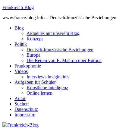
Skip
Frankreich-Blog
to
www.france-blog.info – Deutsch-französische Beziehungen
content
Blog
Aktuelles auf unserem Blog
Konzept
Politik
Deutsch-französische Beziehungen
Europa
Die Reden von E. Macron über Europa
Frankophonie
Videos
Interviews imaginaires
Aufgaben für Schüler
Künstliche Intelligenz
Online lernen
Autor
Suchen
Datenschutz
Impressum