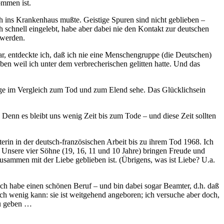
ommen ist.
ch ins Krankenhaus mußte. Geistige Spuren sind nicht geblieben –
 schnell eingelebt, habe aber dabei nie den Kontakt zur deutschen
 werden.
r, entdeckte ich, daß ich nie eine Menschengruppe (die Deutschen)
ben weil ich unter dem verbrecherischen gelitten hatte. Und das
nge im Vergleich zum Tod und zum Elend sehe. Das Glücklichsein
 Denn es bleibt uns wenig Zeit bis zum Tode – und diese Zeit sollten
erin in der deutsch-französischen Arbeit bis zu ihrem Tod 1968. Ich
. Unsere vier Söhne (19, 16, 11 und 10 Jahre) bringen Freude und
zusammen mit der Liebe geblieben ist. (Übrigens, was ist Liebe? U.a.
. Ich habe einen schönen Beruf – und bin dabei sogar Beamter, d.h. daß
ich wenig kann: sie ist weitgehend angeboren; ich versuche aber doch,
zu geben …