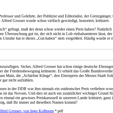
fessor und Gelehrte, der Publizist und Editorialist, der Grenzgänger, G
Alfred Grosser wurde schon vielfach gewürdigt, honoriert, kritisiert.
sch“ gefragt, muß der denn schon wieder einen Preis haben? Natürlich 
e Überraschung gut ist, der sich nicht in Lob einbalsamieren lässt, de
ven Unruhe hat er dieses „Gut-haben“ stets vergrößert. Häufig wurde er e
nzuzufügen. Sicher, Alfred Grosser hat schon einige deutsche Ehrung
oder die Friedensbewegung kritisierte. Er erhielt das Große Bundesverd
 am Main, die „Schärfste Klinge“, den Ehrenpreis der Messer-Stadt Sol
r gar nicht aufzählen.
issen in der DDR war ihm niemals ein ostdeutscher Preis verliehen wo
st das Novum. Und dies ist auch ein zusätzlicher wichtiger Grund für 
rn einmal ein gewisses Preiskarussell in unserem Lande kritisiert, ganz 
wenig, daß Ihr immer auf dieselben Namen kommt?
Alfred Grosser- von Ingo Kolboom
*.pdf