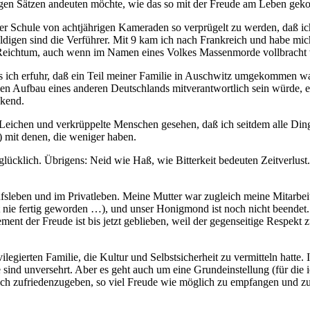
igen Sätzen andeuten möchte, wie das so mit der Freude am Leben gek
rter Schule von achtjährigen Kameraden so verprügelt zu werden, daß i
igen sind die Verführer. Mit 9 kam ich nach Frankreich und habe mich
en Reichtum, auch wenn im Namen eines Volkes Massenmorde vollbracht
ls ich erfuhr, daß ein Teil meiner Familie in Auschwitz umgekommen wa
den Aufbau eines anderen Deutschlands mitverantwortlich sein würde, e
ckend.
 Leichen und verkrüppelte Menschen gesehen, daß ich seitdem alle Di
) mit denen, die weniger haben.
lücklich. Übrigens: Neid wie Haß, wie Bitterkeit bedeuten Zeitverlust.
fsleben und im Privatleben. Meine Mutter war zugleich meine Mitarbeit
st nie fertig geworden …), und unser Honigmond ist noch nicht beendet
ent der Freude ist bis jetzt geblieben, weil der gegenseitige Respekt 
ilegierten Familie, die Kultur und Selbstsicherheit zu vermitteln hatte
 sind unversehrt. Aber es geht auch um eine Grundeinstellung (für die 
ne sich zufriedenzugeben, so viel Freude wie möglich zu empfangen und 