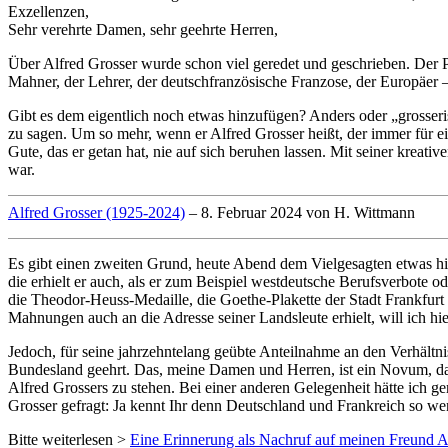
Exzellenzen,
Sehr verehrte Damen, sehr geehrte Herren,
Über Alfred Grosser wurde schon viel geredet und geschrieben. Der Pro
Mahner, der Lehrer, der deutschfranzösische Franzose, der Europäer – 
Gibt es dem eigentlich noch etwas hinzufügen? Anders oder „grosseri
zu sagen. Um so mehr, wenn er Alfred Grosser heißt, der immer für ein
Gute, das er getan hat, nie auf sich beruhen lassen. Mit seiner kreati
war.
Alfred Grosser (1925-2024)
– 8. Februar 2024 von H. Wittmann
Es gibt einen zweiten Grund, heute Abend dem Vielgesagten etwas hi
die erhielt er auch, als er zum Beispiel westdeutsche Berufsverbote 
die Theodor-Heuss-Medaille, die Goethe-Plakette der Stadt Frankfurt
Mahnungen auch an die Adresse seiner Landsleute erhielt, will ich hie
Jedoch, für seine jahrzehntelang geübte Anteilnahme an den Verhältn
Bundesland geehrt. Das, meine Damen und Herren, ist ein Novum, das i
Alfred Grossers zu stehen. Bei einer anderen Gelegenheit hätte ich ge
Grosser gefragt: Ja kennt Ihr denn Deutschland und Frankreich so 
Bitte weiterlesen >
Eine Erinnerung als Nachruf auf meinen Freund 