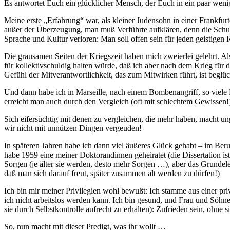
Es antwortet Euch ein glücklicher Mensch, der Euch in ein paar wen
Meine erste „Erfahrung“ war, als kleiner Judensohn in einer Frankfu
außer der Überzeugung, man muß Verführte aufklären, denn die Schuld
Sprache und Kultur verloren: Man soll offen sein für jeden geistig
Die grausamen Seiten der Kriegszeit haben mich zweierlei gelehrt. A
für kollektivschuldig halten würde, daß ich aber nach dem Krieg für 
Gefühl der Mitverantwortlichkeit, das zum Mitwirken führt, ist beglü
Und dann habe ich in Marseille, nach einem Bombenangriff, so viele
erreicht man auch durch den Vergleich (oft mit schlechtem Gewissen!
Sich eifersüchtig mit denen zu vergleichen, die mehr haben, macht ung
wir nicht mit unnützen Dingen vergeuden!
In späteren Jahren habe ich dann viel äußeres Glück gehabt – im Beru
habe 1959 eine meiner Doktorandinnen geheiratet (die Dissertation i
Sorgen (je älter sie werden, desto mehr Sorgen …), aber das Grundelem
daß man sich darauf freut, später zusammen alt werden zu dürfen!)
Ich bin mir meiner Privilegien wohl bewußt: Ich stamme aus einer priv
ich nicht arbeitslos werden kann. Ich bin gesund, und Frau und Söhne
sie durch Selbstkontrolle aufrecht zu erhalten): Zufrieden sein, oh
So, nun macht mit dieser Predigt, was ihr wollt …