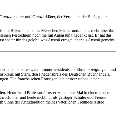
renzzerstörer und Grenzerklärer, der Vermittler, der Sucher, der
ist die Bekanntheit eines Menschen kein Grund, nichts mehr über ihn
r seinen Festrednern noch nie mit Anpassung gedankt hat. Er hat das
rst später für das gelobt, was Anstoß erregte, aber als Anstoß gemeint
en erhalten, aber es waren immer westdeutsche Ehrenbezeigungen, und
ienstkreuz mit Stern, den Friedenspreis des Deutschen Buchhandels,
ingen. Die französischen Ehrungen, die er trotz unbequemer
rden. Heute wird Professor Grosser zum ersten Mal in einem neuen
mich, hier und heute nicht nur als geistiger Schüler und Freund
im Sinne der Kritiktradition meines väterlichen Freundes Alfred