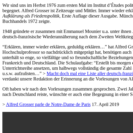
Wir sind uns im Herbst 1976 zum ersten Mal im Institut d’Études poli
begegnet. Alfred Grosser ist Zeitzeuge und Mittler.
Immer wieder erkl
Aufklärung als Friedenspolitik
,
Erste Auflage dieser Ausgabe. Münch
Buchhandels 1972 zeigte.
1948 gründete er zusammen mit Emmanuel Mounier u.a. unter ihnen
deutsch-französische Wiederannäherung nach dem Zweiten Weltkrieg
“Erklären, immer wieder erklären, geduldig erklären…” hat Alfred Gro
Hochschulprofessor so nachdrücklich mitgeprägt hat, benötigen auch h
unterhält so enge, so vielfältige und so freundschaftliche Beziehung
Frankreich und Deutschland. Die Schulaufgabe: “Erstellt bis morgen e
Unterrichtsreihe ansetzen, um halbwegs vollständig die gesamte Zahl a
u.s.w. aufzulisten…” >
Macht doch mal eine Liste aller deutsch-fra
verdankt unsere Redaktion der Erinnerung an die Vorlesungen von Alfr
Oft haben wir nach den Vorlesungen zusammen gesprochen. Zwei Jahre 
nach Deutschland reiste, wünschte er auch eine Begegnung in einer S
>
Alfred Grosser parle de Notre-Dame de Paris
17. April 2019