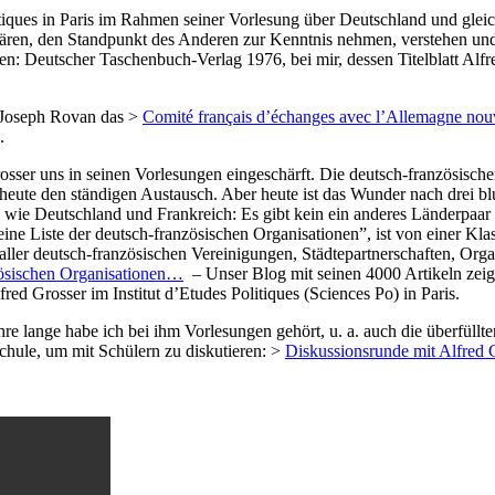
tiques in Paris im Rahmen seiner Vorlesung über Deutschland und gleich
ären, den Standpunkt des Anderen zur Kenntnis nehmen, verstehen und
en: Deutscher Taschenbuch-Verlag
1976, bei mir, dessen Titelblatt Alf
 Joseph Rovan das >
Comité français d’échanges avec l’Allemagne nou
.
sser uns in seinen Vorlesungen eingeschärft. Die deutsch-französischen
eute den ständigen Austausch. Aber heute ist das Wunder nach drei blu
en wie Deutschland und Frankreich: Es gibt kein ein anderes Länderpaar 
ine Liste der deutsch-französischen Organisationen”, ist von einer Kla
ller deutsch-französischen Vereinigungen, Städtepartnerschaften, Organ
nzösischen Organisationen…
– Unser Blog mit seinen 4000 Artikeln zeigt
ed Grosser im Institut d’Etudes Politiques (Sciences Po) in Paris.
lange habe ich bei ihm Vorlesungen gehört, u. a. auch die überfüllten
chule, um mit Schülern zu diskutieren: >
Diskussionsrunde mit Alfred