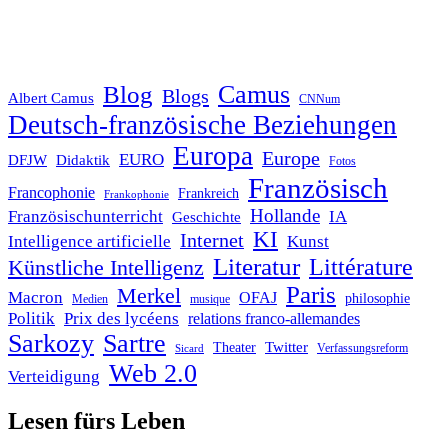
Blog
Camus
Blogs
Albert Camus
CNNum
Deutsch-französische Beziehungen
Europa
Europe
EURO
DFJW
Didaktik
Fotos
Französisch
Francophonie
Frankreich
Frankophonie
Hollande
Französischunterricht
IA
Geschichte
KI
Internet
Intelligence artificielle
Kunst
Literatur
Littérature
Künstliche Intelligenz
Paris
Merkel
Macron
OFAJ
philosophie
Medien
musique
Politik
Prix des lycéens
relations franco-allemandes
Sarkozy
Sartre
Twitter
Theater
Verfassungsreform
Sicard
Web 2.0
Verteidigung
Lesen fürs Leben