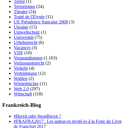
Terror
(1)
Terrorismus
(24)
Theater
(24)
Traité de l'Élysée
(11)
UE Présidence française 2008
(3)
Ukraine
(15)
Umweltschutz
(1)
Universität
(75)
Urheberrecht
(6)
Vacances
(3)
VDF
(10)
Veranstaltungen
(1.103)
Verfassungsrecht
(2)
Verkehr
(4)
Verteidigung
(12)
Wahlen
(2)
Wörterbücher
(11)
Web 2.0
(297)
Wirtschaft
(118)
Frankreich-Blog
#Brexit oder #nonBrexit ?
#FRAFRA2017 : Les auteur-es invité-es à la Foire du Livre
de Francfort 2017