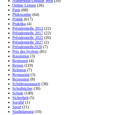
Numérique/Digitale Welt
(20)
Online Lernen
(26)
Paris
(68)
Philosophie
(64)
Politik
(617)
Praktika
(4)
Présidentielle 2012
(22)
Présidentielle 2017
(22)
Présidentielle 2022
(20)
Présidentielle 2027
(2)
Présidentielle2020
(7)
Prix des lycéens
(81)
Rassismus
(3)
Regionen
(4)
Reisen
(119)
Religion
(7)
Restaurant
(3)
Rezension
(8)
Schüleraustausch
(38)
Schulbücher
(30)
Schule
(140)
Sicherheit
(5)
Société
(1)
Sport
(21)
Stadtplanung
(10)