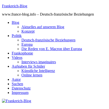
Skip
Frankreich-Blog
to
www.france-blog.info – Deutsch-französische Beziehungen
content
Blog
Aktuelles auf unserem Blog
Konzept
Politik
Deutsch-französische Beziehungen
Europa
Die Reden von E. Macron über Europa
Frankophonie
Videos
Interviews imaginaires
Aufgaben für Schüler
Künstliche Intelligenz
Online lernen
Autor
Suchen
Datenschutz
Impressum