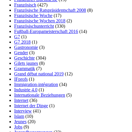
Französisch
(427)
Französische Ratspräsidentschaft 2008
(8)
Französische Woche
(17)
Französische Wochen 2018
(2)
Französischunterricht
(330)
Fußball-Europameisterschaft 2016
(14)
G7
(1)
G7 2018
(1)
Gastronomie
(3)
Gender
(3)
Geschichte
(304)
Gilets jaunes
(8)
Grammatik
(7)
Grand débat national 2019
(12)
IFprofs
(1)
Immigration-intégration
(34)
Industrie 4.0
(1)
Internationale Beziehungen
(5)
Internet
(36)
Internet der Dinge
(1)
Interview
(41)
Islam
(10)
Jeunes
(20)
Jobs
(9)