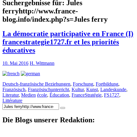
Suchergebnisse für:
Jules
ferryhttp://www.france-
blog.info/index.php?s=Jules ferry
La démocratie participative en France (I)
francestrategie1727.fr et les priorités
éducatives
10. Mai 2016
H. Wittmann
Deutsch-französische Beziehungen
,
Forschung
,
Fortbildung
,
Französisch
,
Französischunterricht
,
Kultur
,
Kunst
,
Landeskunde
,
Literatur
,
Medien
école
,
Éducation
,
FranceStratégie
,
FS1727
,
Littérature
Suche
nach:
Die Blogs unserer Redaktion: