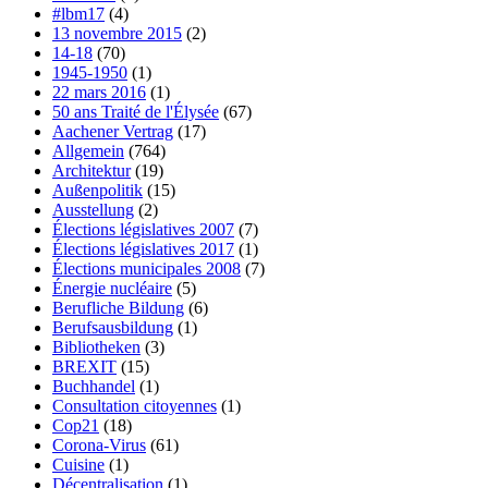
#lbm17
(4)
13 novembre 2015
(2)
14-18
(70)
1945-1950
(1)
22 mars 2016
(1)
50 ans Traité de l'Élysée
(67)
Aachener Vertrag
(17)
Allgemein
(764)
Architektur
(19)
Außenpolitik
(15)
Ausstellung
(2)
Élections législatives 2007
(7)
Élections législatives 2017
(1)
Élections municipales 2008
(7)
Énergie nucléaire
(5)
Berufliche Bildung
(6)
Berufsausbildung
(1)
Bibliotheken
(3)
BREXIT
(15)
Buchhandel
(1)
Consultation citoyennes
(1)
Cop21
(18)
Corona-Virus
(61)
Cuisine
(1)
Décentralisation
(1)