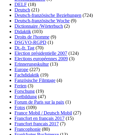
DELF
(18)
Deutsch
(21)
Deutsch-französische Beziehungen
(724)
Deutsch-französische Woche
(9)
Dictionnaire /Wörterbuch
(2)
Didaktik
(103)
Droits de l'homme
(9)
DSGVO-RGPD
(1)
Dt.-fr. Tag
(70)
Election présidentielle 2007
(124)
Elections européennes 2009
(3)
Erinnerungskultur
(13)
Europe
(227)
Fachdidaktik
(19)
Fanzösische Filmtage
(4)
Ferien
(3)
Forschung
(19)
Fortbildung
(47)
Forum de Paris sur la paix
(1)
Fotos
(109)
France Mobil / Deutsch Mobil
(27)
Francfort en français 2017
(15)
Francfort français 2017
(7)
Francophonie
(80)
Frankfurter Buchmesse
(13)