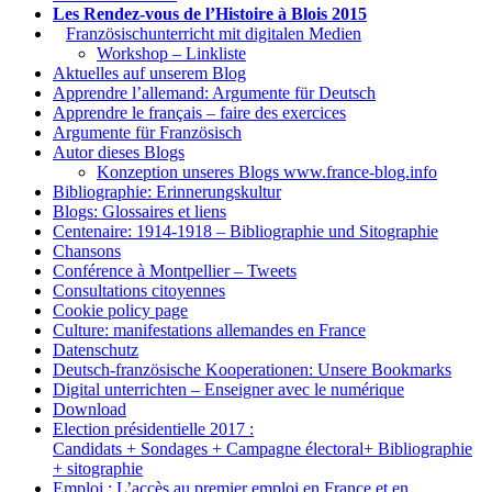
Les Rendez-vous de l’Histoire à Blois 2015
1.
Französischunterricht mit digitalen Medien
Workshop – Linkliste
Aktuelles auf unserem Blog
Apprendre l’allemand: Argumente für Deutsch
Apprendre le français – faire des exercices
Argumente für Französisch
Autor dieses Blogs
Konzeption unseres Blogs www.france-blog.info
Bibliographie: Erinnerungskultur
Blogs: Glossaires et liens
Centenaire: 1914-1918 – Bibliographie und Sitographie
Chansons
Conférence à Montpellier – Tweets
Consultations citoyennes
Cookie policy page
Culture: manifestations allemandes en France
Datenschutz
Deutsch-französische Kooperationen: Unsere Bookmarks
Digital unterrichten – Enseigner avec le numérique
Download
Election présidentielle 2017 :
Candidats + Sondages + Campagne électoral+ Bibliographie
+ sitographie
Emploi : L’accès au premier emploi en France et en