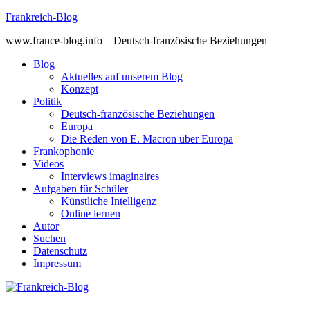
Skip
Frankreich-Blog
to
www.france-blog.info – Deutsch-französische Beziehungen
content
Blog
Aktuelles auf unserem Blog
Konzept
Politik
Deutsch-französische Beziehungen
Europa
Die Reden von E. Macron über Europa
Frankophonie
Videos
Interviews imaginaires
Aufgaben für Schüler
Künstliche Intelligenz
Online lernen
Autor
Suchen
Datenschutz
Impressum