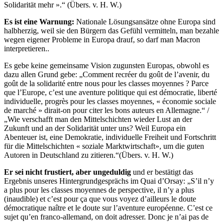
Solidarität mehr ».“ (Übers. v. H. W.)
Es ist eine Warnung:
Nationale Lösungsansätze ohne Europa sind
halbherzig, weil sie den Bürgern das Gefühl vermitteln, man bezahle
wegen eigener Probleme in Europa drauf, so darf man Macron
interpretieren..
Es gebe keine gemeinsame Vision zugunsten Europas, obwohl es
dazu allen Grund gebe: „Comment recréer du goût de l’avenir, du
goût de la solidarité entre nous pour les classes moyennes ? Parce
que l’Europe, c’est une aventure politique qui est démocratie, liberté
individuelle, progrès pour les classes moyennes, « économie sociale
de marché » dirait-on pour citer les bons auteurs en Allemagne.“ /
„Wie verschafft man den Mittelschichten wieder Lust an der
Zukunft und an der Solidarität unter uns? Weil Europa ein
Abenteuer ist, eine Demokratie, individuelle Freiheit und Fortschritt
für die Mittelschichten « soziale Marktwirtschaft», um die guten
Autoren in Deutschland zu zitieren.“(Übers. v. H. W.)
Er sei nicht frustiert, aber ungeduldig
und er bestätigt das
Ergebnis unseres Hintergrundgesprächs im Quai d’Orsay: „S’il n’y
a plus pour les classes moyennes de perspective, il n’y a plus
(inaudible) et c’est pour ça que vous voyez d’ailleurs le doute
démocratique naître et le doute sur l’aventure européenne. C’est ce
sujet qu’en franco-allemand, on doit adresser. Donc je n’ai pas de