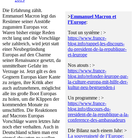
Die Erfahrung zählt.
Emmanuel Macron legt das
>
Emmanuel Macron et
Resümee seiner Anstöße
l’Europe
:
zugunsten Europas vor.
Waren bisher einige Reden
Tout un système : >
recht lang und die Vorschläge
https://www.
france-
sehr zahlreich, wird jetzt statt
blog.info/rappel-les-dis
cours-
einer Neubegründung
du-president-de-la-republique-
Europas auf den Charme
et-leurope
seiner Renaissance gesetzt, da
Nos atouts : >
unmittelbare Gefahr im
https://www.
france-
Verzuge ist. Jetzt gilt es den
blog.info/refonder-leuro
pe-par-
Gegnern Europas klare Kante
la-culture-europa-mit-hilfe-der-
zu zeigen, ihre Kritik aber
kultur-neu-begruenden-i
auch aufzunehmen, möglichst
alle ins große Boot Europas
Un programme : >
zu holen, um die Klippen der
https://www.
france-
kommenden Monate zu
blog.info/discours-du-
umschiffen. Die Reaktionen
pr
esident-de-la-republique-a-la-
auf Macrons Europas
conference-des-ambassadeurs
Vorschläge waren letztes Jahr
noch eher verhalten. Auch in
DIe Bilanz nach einem Jahr: >
Deutschland schien man erst
La souveraineté de l’Europe:
einmal abwarten zu wollen.