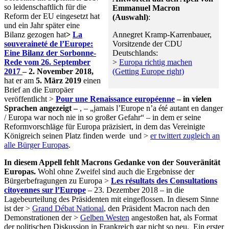
so leidenschaftlich für die
Emmanuel Macron
Reform der EU eingesetzt hat
(Auswahl)
:
und ein Jahr später eine
Bilanz gezogen hat
>
La
Annegret Kramp-Karrenbauer,
souveraineté de l’Europe:
Vorsitzende der CDU
Eine Bilanz der Sorbonne-
Deutschlands:
Rede vom 26. September
>
Europa richtig machen
2017
– 2. November 2018,
(Getting Europe right)
hat er am
5. März 2019
einen
Brief an die Europäer
veröffentlicht >
Pour une Renaissance européenne
– in vielen
Sprachen angezeigt –
, – „jamais l’Europe n’a été autant en danger
/ Europa war noch nie in so großer Gefahr“ – in dem er seine
Reformvorschläge für Europa präzisiert, in dem das Vereinigte
Königreich seinen Platz finden werde und >
er twittert zugleich an
alle Bürger Europas
.
In diesem Appell fehlt Macrons Gedanke von der Souveränität
Europas.
Wohl ohne Zweifel sind auch die Ergebnisse der
Bürgerbefragungen zu Europa >
Les résultats des Consultations
citoyennes sur l’Europe
– 23. Dezember 2018 – in die
Lagebeurteilung des Präsidenten mit eingeflossen. In diesem Sinne
ist der >
Grand Débat National
, den Präsident Macron nach den
Demonstrationen der >
Gelben Westen
angestoßen hat, als Format
der politischen Diskussion in Frankreich gar nicht so neu. Ein erster