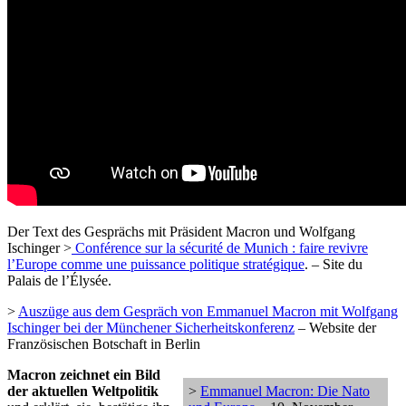
Der Text des Gesprächs mit Präsident Macron und Wolfgang
Ischinger >
Conférence sur la sécurité de Munich : faire revivre
l’Europe comme une puissance politique stratégique
. – Site du
Palais de l’Élysée.
>
Auszüge aus dem Gespräch von Emmanuel Macron mit Wolfgang
Ischinger bei der Münchener Sicherheitskonferenz
– Website der
Französischen Botschaft in Berlin
Macron zeichnet ein Bild
der aktuellen Weltpolitik
>
Emmanuel Macron: Die Nato