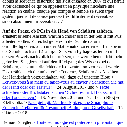
depuis la séquence historique qui s’est engagée en 2007 et qui paraît
avoir déclenché ce qu’on appellerait en physique nucléaire une
réaction en chaîne, chaque pas compte et semble se surcharger
systémiquement de conséquences très difficilement réversibles –
sinon absolument irréversibles….“
Auf die Frage, ob PCs in die Hand von Schülern gehören
,
erläutert er seine Ansicht, warum Schüler erst in der Sek II mit PCs
arbeiten sollten. Zunächst gehe es in der Schule darum,
Grundfertigkeiten, auch in der Mathematik, zu erlernen. Er habe in
der Schule noch als 12-jähriger Satz vom Pythagoras lernen und
dessen Beweis nachvollziehen müssen, das werde heute nicht mehr
gefordert. Stiegler zielt auf den Rückgang des Wissens bei den
Schülern, das durch die fehlende Konzentration verursacht werde.
Dazu zähle auch die unheilvolle Tendenz, Schülern das Ausüben
der Handschrift vorzuenthalten: vgl. dazu auf unserem Blog: >
Ecrivez-vous à la main ou tapez-vous au clavier ? Schreiben Sie mit
der Hand oder der Tastatur?
– 24. August 2017
und >
Texte
schreiben oder Buchstaben suchen? Schreibschrift, Blockschrift
oder Touchscreen?
– 19. November 2015 und > auf dem Blog von
Klett-Cotta: >
Nachgefragt: Manfred Spitzer, Die Smartphone
Epidemie. Gefahren für Gesundheit, Bildung und Gesellschaft
– 15.
Oktober 2018
Bernard Stiegler:
«Toute technologie est porteuse du pire autant que