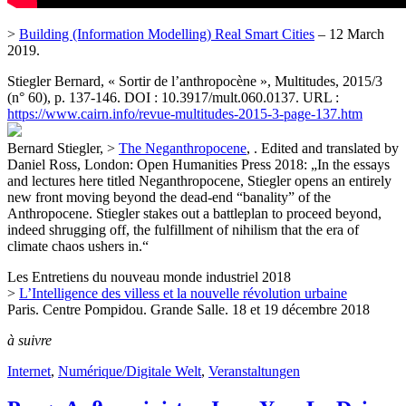
>
Building (Information Modelling) Real Smart Cities
– 12 March
2019.
Stiegler Bernard, « Sortir de l’anthropocène », Multitudes, 2015/3
(n° 60), p. 137-146. DOI : 10.3917/mult.060.0137. URL :
https://www.cairn.info/revue-multitudes-2015-3-page-137.htm
Bernard Stiegler, >
The Neganthropocene
, . Edited and translated by
Daniel Ross, London: Open Humanities Press 2018: „In the essays
and lectures here titled Neganthropocene, Stiegler opens an entirely
new front moving beyond the dead-end “banality” of the
Anthropocene. Stiegler stakes out a battleplan to proceed beyond,
indeed shrugging off, the fulfillment of nihilism that the era of
climate chaos ushers in.“
Les Entretiens du nouveau monde industriel 2018
>
L’Intelligence des villess et la nouvelle révolution urbaine
Paris. Centre Pompidou. Grande Salle. 18 et 19 décembre 2018
à suivre
Internet
,
Numérique/Digitale Welt
,
Veranstaltungen