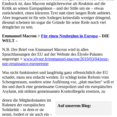
Eindruck ist, dass Macron möglicherweise als Reaktion auf die
Kritik an seinen Europaplänen – und der Stille um sie – etwas
zurückrudert, einen kürzeren Text statt einer langen Rede anbietet.
Aber insgesamt ist für sein Anliegen keinesfalls weniger dringend,
diesmal scheinen im sogar die Gründe für seine Rede noch viel
dringlicher zu sein.
Emmanuel Macron >
Für einen Neubeginn in Europa
– DIE
WELT –
N.B. Der Brief von Emmanuel Macron wird in allen
Sprachfassungen der EU auf der Website des Élysée-Palastes
angezeigt
: >
www.elysee.fr/emmanuel-macron/2019/03/04/pour-
une-renaissance-europeenne
Was nicht funktioniert und langfristig ganz offensichtlich der EU
schadet, muss neu erdacht werden. Er schlägt keine Reform vom
Schengenraum, sondern seine Auflösung vor, „platt machen“ will er
ihn und durch eine gemeinsame Grenzpolizei und ein europäisches
Asylamt, mit strikten gemeinsamen Kontrollregeln ersetzen, zu
denen die Mitgliedsstaaten im
Rahmen der europäischen
Auf unserem Blog:
Solidarität – in dem er sie
nennt, fordert er sie auch ein –