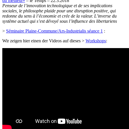
du meilleur»
– le Temps – 22.3.2018
Penseur de l’innovation technologique et de ses implications
sociales, le philosophe plaide pour une disruption positive, qui
redonne du sens à l’économie et crée de la valeur. L’inverse du
système actuel qui s’est dévoyé sous l’influence des libertariens
>
Séminaire Plaine-Commune/Ars-Industrialis séance 1
:
Wir zeigen hier einen der Videos auf dieses >
Workshops
: