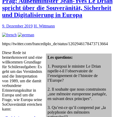
Prag: Außenminister Jean-Yves Le Drian
spricht über die Souveränität, Sicherheit
und Digitalisierung in Europa
9. Dezember 2019
H. Wittmann
https://twitter.com/francediplo_de/status/1202946178473713664
Diese Rede ist
bemerkenswert und eine
Les questions:
willkommen Grundlage
1. Pourqoui le ministre Le Drian
für Schüleraufgaben: Es
rapelle-t-il l’observatoire de
geht um das Verständnis
l’enseignement de l’histoire de
und die Interpretation
l’Europe?
von 1989, um die damit
verbundene
2. Il souhaite que nous construisons
Erinnerungskultur in
„une mémoire europeenne partagée,
Europa und um die
en suivant deux principes“.
Frage, wie Europa seine
SoOuveränität erreichen
3. Qu’est-ce qu’il comprend par „la
kann:
polyphonie des mémoires
nationales“?