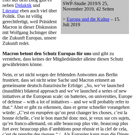
SWP-Studie 2019/S 25,
neben
Didaktik
und
November 2019, 42 Seiten
Literatur
eben auch viel über
Politik. Das ist völlig
>
Europa und die Kultur
– 15.
gerechtfertigt, weil Präsident
Juli 2019
Macron in dieser Diskussion
mit Wolfgang Ischinger über
die Zukunft Europas, unsere
Zukunft redet.
Macron betont den Schutz Europas für uns
und gibt zu
verstehen, dass keines der Mitgliedsländer alleine diesen Schutz
gewährleisten könne.
Nein, er sei nicht wegen der fehlenden Antworten aus Berlin
frustriert, dass sei nicht seine Sache und Macron erinnert an
gemeinsame deutsch-französische Erfolge: „So, we’ve launched
(inaudible) bilateral approach and we’ve launched a series of new
initiatives at the European scale: on batteries, on universities, Europe
of defense – with a lot of initiatives – and we will probably refer to
that.“ Aber er gibt zu erkennen, dass er gerne schneller vorangehen
würde: „C’est en européen qu’on peut changer les choses, c’est la
bonne échelle, c’est le bon marché donc moi, je veux sur ces sujets,
qu’en franco-allemand, on aille beaucoup plus vite, beaucoup plus
fort avec beaucoup plus d’ambitions pour réussir et la clef de cela,
c’est de prendre des risques.“ / „Als Europäer kann man die Dinge