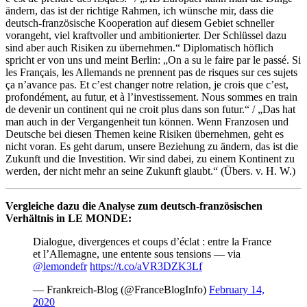
ändern, das ist der richtige Rahmen, ich wünsche mir, dass die
deutsch-französische Kooperation auf diesem Gebiet schneller
vorangeht, viel kraftvoller und ambitionierter. Der Schlüssel dazu
sind aber auch Risiken zu übernehmen.“ Diplomatisch höflich
spricht er von uns und meint Berlin: „On a su le faire par le passé. Si
les Français, les Allemands ne prennent pas de risques sur ces sujets
ça n’avance pas. Et c’est changer notre relation, je crois que c’est,
profondément, au futur, et à l’investissement. Nous sommes en train
de devenir un continent qui ne croit plus dans son futur.“ / „Das hat
man auch in der Vergangenheit tun können. Wenn Franzosen und
Deutsche bei diesen Themen keine Risiken übernehmen, geht es
nicht voran. Es geht darum, unsere Beziehung zu ändern, das ist die
Zukunft und die Investition. Wir sind dabei, zu einem Kontinent zu
werden, der nicht mehr an seine Zukunft glaubt.“ (Übers. v. H. W.)
Vergleiche dazu die Analyse zum deutsch-französischen
Verhältnis in LE MONDE:
Dialogue, divergences et coups d’éclat : entre la France
et l’Allemagne, une entente sous tensions — via
@lemondefr
⁩
https://t.co/aVR3DZK3Lf
— Frankreich-Blog (@FranceBlogInfo)
February 14,
2020