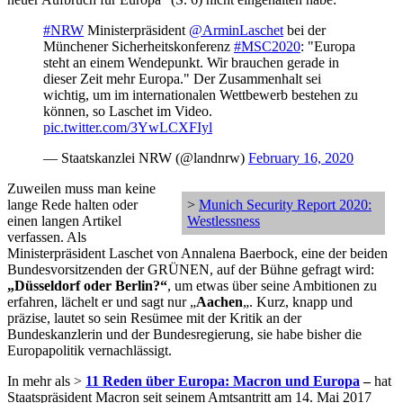
#NRW
Ministerpräsident
@ArminLaschet
bei der
Münchener Sicherheitskonferenz
#MSC2020
: "Europa
steht an einem Wendepunkt. Wir brauchen gerade in
dieser Zeit mehr Europa." Der Zusammenhalt sei
wichtig, um im internationalen Wettbewerb bestehen zu
können, so Laschet im Video.
pic.twitter.com/3YwLCXFIyl
— Staatskanzlei NRW (@landnrw)
February 16, 2020
Zuweilen muss man keine
lange Rede halten oder
>
Munich Security Report 2020:
einen langen Artikel
Westlessness
verfassen. Als
Ministerpräsident Laschet von Annalena Baerbock, eine der beiden
Bundesvorsitzenden der GRÜNEN, auf der Bühne gefragt wird:
„Düsseldorf oder Berlin?“
, um etwas über seine Ambitionen zu
erfahren, lächelt er und sagt nur „
Aachen
„. Kurz, knapp und
präzise, lautet so sein Resümee mit der Kritik an der
Bundeskanzlerin und der Bundesregierung, sie habe bisher die
Europapolitik vernachlässigt.
In mehr als >
11 Reden über Europa: Macron und Europa
–
hat
Staatspräsident Macron seit seinem Amtsantritt am 14. Mai 2017