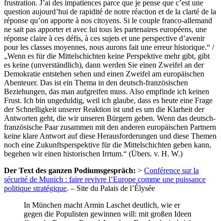
frustration. J’ai des impatiences parce que je pense que c’est une
question aujourd’hui de rapidité de notre réaction et de la clarté de la
réponse qu’on apporte à nos citoyens. Si le couple franco-allemand
ne sait pas apporter et avec lui tous les partenaires européens, une
réponse claire à ces défis, à ces sujets et une perspective d’avenir
pour les classes moyennes, nous aurons fait une erreur historique.“ /
„Wenn es für die Mittelschichten keine Perspektive mehr gibt, gibt
es keine (unverständlich), dann werden Sie einen Zweifel an der
Demokratie entstehen sehen und einen Zweifel am europäischen
Abenteuer. Das ist ein Thema in den deutsch-französischen
Beziehungen, das man aufgreifen muss. Also empfinde ich keinen
Frust. Ich bin ungeduldig, weil ich glaube, dass es heute eine Frage
der Schnelligkeit unserer Reaktion ist und es um die Klarheit der
Antworten geht, die wir unseren Bürgern geben. Wenn das deutsch-
französische Paar zusammen mit den anderen europäischen Partnern
keine klare Antwort auf diese Herausforderungen und diese Themen
noch eine Zukunftsperspektive für die Mittelschichten geben kann,
begehen wir einen historischen Irrtum.“ (Übers. v. H. W.)
Der Text des ganzen Podiumsgespräch:
>
Conférence sur la
sécurité de Munich : faire revivre l’Europe comme une puissance
politique stratégique
. – Site du Palais de l’Élysée
In München macht Armin Laschet deutlich, wie er
gegen die Populisten gewinnen will: mit großen Ideen