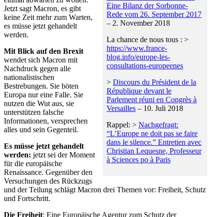
Eine Bilanz der Sorbonne-
Jetzt sagt Macron, es gibt
Rede vom 26. September 2017
keine Zeit mehr zum Warten,
– 2. November 2018
es müsse jetzt gehandelt
werden.
La chance de nous tous : >
https://www.
france-
Mit Blick auf den Brexit
blog.info/europe-les-
wendet sich Macron mit
con
sultations-europeenes
Nachdruck gegen alle
nationalistischen
>
Discours du Président de la
Bestrebungen. Sie böten
République devant le
Europa nur eine Falle. Sie
Parlement réuni en Congrès à
nutzen die Wut aus, sie
Versailles
– 10. Juli 2018
unterstützen falsche
Informationen, versprechen
Rappel: >
Nachgefragt:
alles und sein Gegenteil.
“L’Europe ne doit pas se faire
dans le silence.” Entretien avec
Es müsse jetzt gehandelt
Christian Lequesne, Professeur
werden:
jetzt sei der Moment
à Sciences po à Paris
für die europäische
Renaissance. Gegenüber den
Versuchungen des Rückzugs
und der Teilung schlägt Macron drei Themen vor: Freiheit, Schutz
und Fortschritt.
Die Freiheit
: Eine Europäische Agentur zum Schutz der