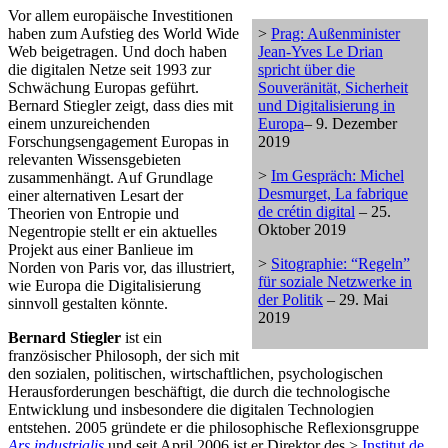
Vor allem europäische Investitionen
haben zum Aufstieg des World Wide
>
Prag: Außenminister
Web beigetragen. Und doch haben
Jean-Yves Le Drian
die digitalen Netze seit 1993 zur
spricht über die
Schwächung Europas geführt.
Souveränität, Sicherheit
Bernard Stiegler zeigt, dass dies mit
und Digitalisierung in
einem unzureichenden
Europa
– 9. Dezember
Forschungsengagement Europas in
2019
relevanten Wissensgebieten
>
Im Gespräch: Michel
zusammenhängt. Auf Grundlage
Desmurget, La fabrique
einer alternativen Lesart der
de crétin digital
– 25.
Theorien von Entropie und
Oktober 2019
Negentropie stellt er ein aktuelles
Projekt aus einer Banlieue im
>
Sitographie: “Regeln”
Norden von Paris vor, das illustriert,
für soziale Netzwerke in
wie Europa die Digitalisierung
der Politik
– 29. Mai
sinnvoll gestalten könnte.
2019
Bernard Stiegler
ist ein
französischer Philosoph, der sich mit
den sozialen, politischen, wirtschaftlichen, psychologischen
Herausforderungen beschäftigt, die durch die technologische
Entwicklung und insbesondere die digitalen Technologien
entstehen. 2005 gründete er die philosophische Reflexionsgruppe
Ars industrialis
und seit April 2006 ist er Direktor des >
Institut de