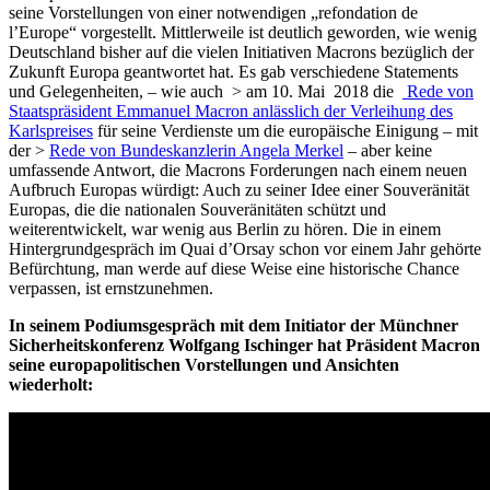
seine Vorstellungen von einer notwendigen „refondation de
l’Europe“ vorgestellt. Mittlerweile ist deutlich geworden, wie wenig
Deutschland bisher auf die vielen Initiativen Macrons bezüglich der
Zukunft Europa geantwortet hat. Es gab verschiedene Statements
und Gelegenheiten, – wie auch >
am 10. Mai 2018
die
Rede von
Staatspräsident Emmanuel Macron anlässlich der Verleihung des
Karlspreises
für seine Verdienste um die europäische Einigung – mit
der >
Rede von Bundeskanzlerin Angela Merkel
– aber keine
umfassende Antwort, die Macrons Forderungen nach einem neuen
Aufbruch Europas würdigt: Auch zu seiner Idee einer Souveränität
Europas, die die nationalen Souveränitäten schützt und
weiterentwickelt, war wenig aus Berlin zu hören. Die in einem
Hintergrundgespräch im Quai d’Orsay schon vor einem Jahr gehörte
Befürchtung, man werde auf diese Weise eine historische Chance
verpassen, ist ernstzunehmen.
In seinem Podiumsgespräch mit dem Initiator der Münchner
Sicherheitskonferenz Wolfgang Ischinger hat Präsident Macron
seine europapolitischen Vorstellungen und Ansichten
wiederholt: