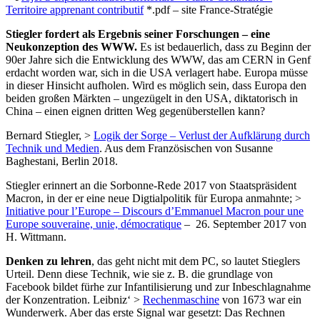
Territoire apprenant contributif
*.pdf – site France-Stratégie
Stiegler fordert als Ergebnis seiner Forschungen – eine
Neukonzeption des WWW.
Es ist bedauerlich, dass zu Beginn der
90er Jahre sich die Entwicklung des WWW, das am CERN in Genf
erdacht worden war, sich in die USA verlagert habe. Europa müsse
in dieser Hinsicht aufholen. Wird es möglich sein, dass Europa den
beiden großen Märkten – ungezügelt in den USA, diktatorisch in
China – einen eignen dritten Weg gegenüberstellen kann?
Bernard Stiegler, >
Logik der Sorge – Verlust der Aufklärung durch
Technik und Medien
. Aus dem Französischen von Susanne
Baghestani, Berlin 2018.
Stiegler erinnert an die Sorbonne-Rede 2017 von Staatspräsident
Macron, in der er eine neue Digtialpolitik für Europa anmahnte; >
Initiative pour l’Europe – Discours d’Emmanuel Macron pour une
Europe souveraine, unie, démocratique
– 26. September 2017 von
H. Wittmann.
Denken zu lehren
, das geht nicht mit dem PC, so lautet Stieglers
Urteil. Denn diese Technik, wie sie z. B. die grundlage von
Facebook bildet fürhe zur Infantilisierung und zur Inbeschlagnahme
der Konzentration. Leibniz‘ >
Rechenmaschine
von 1673 war ein
Wunderwerk. Aber das erste Signal war gesetzt: Das Rechnen