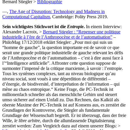
Bernard Stiegler >
Bibliographie
—,
The Age of Disruption: Technology and Madness in
Computational Capitalism
, Cambridge: Polity Press 2019.
Sein wichtigstes Stichwort ist die
Entropie
.
In einem Interview:
Alexandre Lacroix, >
Bernard Stiegler : “Repenser une politique
industrielle à l’ère de l’Anthropocène et de l’automatisation”
–
PhiloMag 17/12/2018 erklärt Stiegler: „Pour moi qui suis un
“homme de gauche”, la question importante est de savoir ce que
serait une grande politique industrielle de gauche relevant les défis
de l’Anthropocène et de l’automatisation – c’est à dire aussi face à
l’“Intelligence artificielle”. Affronter cette question suppose de
surmonter l’impensé de la critique marxienne, à savoir : l’entropie.
Tous les systèmes complexes, tant au niveau biologique qu’au
niveau social, sont voués à une déperdition de différentiel –
d’énergie, de biodiversité, d’interprétation de l’information – qui
mène au chaos entropique.“ Keine Frage, die PC-Technik ist
millionenfach schneller als das menschliche Gehirn und steuert
umso sicherer auf einen Unfall zu. Das Rechnen, das Kalkül als
oberste Maxime der PC-Technik ist auf Konsens aus, es zerstört die
Grundlagen der Kontroverse, die Stiegler als fundamentale
Grundlage der Wissenschaft begreift. Er ist überzeugt, dass der freie
Wille,
le libre arbitre
, durch die allumfassende Digitalisierung
zerstört werden: Zum Vergleich dazu auf einem unserer Blogs: >