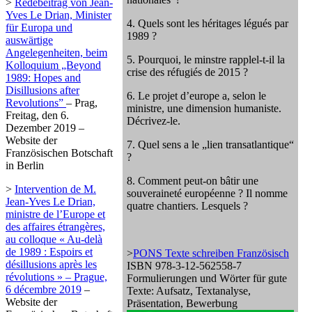
>
Redebeitrag von Jean-
Yves Le Drian, Minister
4. Quels sont les héritages légués par
für Europa und
1989 ?
auswärtige
Angelegenheiten, beim
5. Pourquoi, le minstre rapplel-t-il la
Kolloquium „Beyond
crise des réfugiés de 2015 ?
1989: Hopes and
Disillusions after
6. Le projet d’europe a, selon le
Revolutions”
– Prag,
ministre, une dimension humaniste.
Freitag, den 6.
Décrivez-le.
Dezember 2019 –
Website der
7. Quel sens a le „lien transatlantique“
Französischen Botschaft
?
in Berlin
8. Comment peut-on bâtir une
>
Intervention de M.
souveraineté européenne ? Il nomme
Jean-Yves Le Drian,
quatre chantiers. Lesquels ?
ministre de l’Europe et
des affaires étrangères,
au colloque « Au-delà
de 1989 : Espoirs et
>
PONS Texte schreiben Französisch
désillusions après les
ISBN 978-3-12-562558-7
révolutions » – Prague,
Formulierungen und Wörter für gute
6 décembre 2019
–
Texte: Aufsatz, Textanalyse,
Website der
Präsentation, Bewerbung