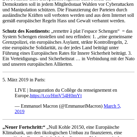
Demokratien soll in jedem Mitgliedsstaat Wahlen vor Cyberattacken
und Manipulation schützen. Die Finanzierung der Parteien durch
ausländische Kräften soll verboten werden und aus dem Internet soll
gemäß europäischer Regeln Hass und Gewalt verbannt werden.
Schutz des Kontinents:
„remettre à plat l’espace Schengen“ = das
System Schengen einstellen und neu erfinden: 1. „eine gemeinsame
Grenzpolizei, ein europäisches Asylamt, strikte Kontrollregeln, 2.
eine europäische Solidarität, zu der jedes Land beiträgt unter
Führung eines Europäischen Rates für Innere Sicherheit beiträgt. 3.
Ein Verteidigungs- und Sicherheitsrat … in Verbindung mit der Nato
und unseren europäischen Alliierten.
5. März 2019 in Paris:
LIVE | Inauguration du Collège du renseignement en
Europe.
https://t.co/HmV54H0mYt
— Emmanuel Macron (@EmmanuelMacron)
March 5,
2019
„Neuer Fortschritt:“
„Null Kohle 20150, eine Europäische
Klimabank, um den ökologischen Umbau zu finanzieren, eine