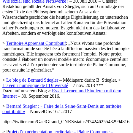
Wie sozial sind soziale Netzwerke?
– 30. Juli 2010 – Unserer
Redaktion gefällt der Ansatz von Stiegler, sich auf Grundlage der
ersten Texte der Philosophen mit seinem Ansatz der
Wissenschaftsgeschichte die heutige Digitalisierung zu untersuchen
und gleichzeitig das Internet auf allen Kanälen für die Präsentation
seiner Forschungen zu nutzen. Es geht nicht um das kollaborative
Arbeiten, sondern er verfolgt eine kontributiven Ansatz:
>
Territoire Apprenant Contributif
: „Nous vivons une profonde
transformation de société liée à la diffusion massive des technologies
numériques. Elle impactera très fortement l’emploi. Notre projet
consiste à élaborer un nouvel modèle macro-économique centré sur
les savoirs et à l’expérimenter sur le territoire de Plaine Commune,
pour ensuite le généraliser.“
>
Le blog de Bernard Stiegler
– Médiapart: darin: B. Stiegler, >
L’avenir numérique de l’Université
– 7 nov. 2013 ***
Dazu auf unserem Blog >
Essai. Lernen und Studieren mit dem
Internet
– 30. September 2016.
>
Bernard Stiegler : « Faire de la Seine-Saint-Denis un territoire
contributif »
– NouvelObs 16.1.2017
https://twitter.com/GaelGiraud_CNRS/status/974246255432994816
> P
rojet d’expérimentation territoriale – Plaine Commune –