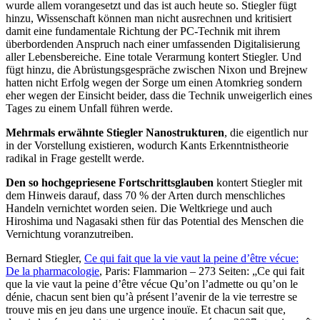
wurde allem vorangesetzt und das ist auch heute so. Stiegler fügt
hinzu, Wissenschaft können man nicht ausrechnen und kritisiert
damit eine fundamentale Richtung der PC-Technik mit ihrem
überbordenden Anspruch nach einer umfassenden Digitalisierung
aller Lebensbereiche. Eine totale Verarmung kontert Stiegler. Und
fügt hinzu, die Abrüstungsgespräche zwischen Nixon und Brejnew
hatten nicht Erfolg wegen der Sorge um einen Atomkrieg sondern
eher wegen der Einsicht beider, dass die Technik unweigerlich eines
Tages zu einem Unfall führen werde.
Mehrmals erwähnte Stiegler Nanostrukturen
, die eigentlich nur
in der Vorstellung existieren, wodurch Kants Erkenntnistheorie
radikal in Frage gestellt werde.
Den so hochgepriesene Fortschrittsglauben
kontert Stiegler mit
dem Hinweis darauf, dass 70 % der Arten durch menschliches
Handeln vernichtet worden seien. Die Weltkriege und auch
Hiroshima und Nagasaki sthen für das Potential des Menschen die
Vernichtung voranzutreiben.
Bernard Stiegler,
Ce qui fait que la vie vaut la peine d’être vécue:
De la pharmacologie
, Paris: Flammarion – 273 Seiten: „Ce qui fait
que la vie vaut la peine d’être vécue Qu’on l’admette ou qu’on le
dénie, chacun sent bien qu’à présent l’avenir de la vie terrestre se
trouve mis en jeu dans une urgence inouïe. Et chacun sait que,