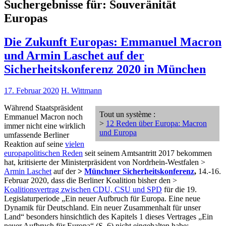
Suchergebnisse für:
Souveränität
Europas
Die Zukunft Europas: Emmanuel Macron
und Armin Laschet auf der
Sicherheitskonferenz 2020 in München
17. Februar 2020
H. Wittmann
Während Staatspräsident
Tout un système :
Emmanuel Macron noch
>
12 Reden über Europa: Macron
immer nicht eine wirklich
und Europa
umfassende Berliner
Reaktion auf seine
vielen
europapolitischen Reden
seit seinem Amtsantritt 2017 bekommen
hat, kritisierte der Ministerpräsident von Nordrhein-Westfalen >
Armin Laschet
auf der
>
Münchner Sicherheitskonferenz
,
14.-16.
Februar 2020, dass die Berliner Koalition bisher den >
Koalitionsvertrag zwischen CDU, CSU und SPD
für die 19.
Legislaturperiode „Ein neuer Aufbruch für Europa. Eine neue
Dynamik für Deutschland. Ein neuer Zusammenhalt für unser
Land“ besonders hinsichtlich des Kapitels 1 dieses Vertrages „Ein
neuer Aufbruch für Europa“ (S. 6) nicht eingehalten habe: