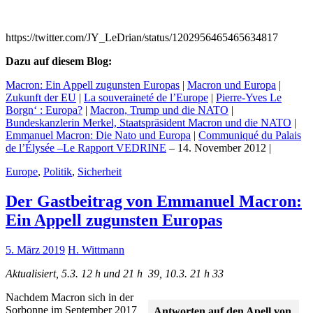
https://twitter.com/JY_LeDrian/status/1202956465465634817
Dazu auf diesem Blog:
Macron: Ein Appell zugunsten Europas
|
Macron und Europa
|
Zukunft der EU
|
La souveraineté de l’Europe
|
Pierre-Yves Le
Borgn‘ : Europa?
|
Macron, Trump und die NATO
|
Bundeskanzlerin Merkel, Staatspräsident Macron und die NATO
|
Emmanuel Macron: Die Nato und Europa
|
Communiqué du Palais
de l’Élysée –Le Rapport VEDRINE
– 14. November 2012 |
Europe
,
Politik
,
Sicherheit
Der Gastbeitrag von Emmanuel Macron:
Ein Appell zugunsten Europas
5. März 2019
H. Wittmann
Aktualisiert, 5.3. 12 h und 21 h 39, 10.3. 21 h 33
Nachdem Macron sich in der
Sorbonne im September 2017
Antworten auf den Apell von