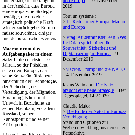
und erklärt, sie bestätige ihn
und Europa
– 10. November
in der Ansicht, dass Europa
2019
eine europäische Strategie
Tout un système :
benötige, die uns eine
>
11 Reden über Europa: Macron
strategisch-politische Kraft
und Europa
wieder zurückgebe. Europa
müsse souveräner, einiger
>
Prag: Außenminister Jean-Yves
und demokratischer werden.
Le Drian spricht über die
Souveränität, Sicherheit und
Macron nennt das
Digitalisierung in Europa
– 9.
Aufgabenpaket in einem
Dezember 2019
Satz:
In den nächsten 10
Jahren, so der Präsident,
>
Macron, Trump und die NATO
sehe er ein Europa, dass
– 4. Dezember 2019
seine Souveränität sichere
hinsichtlich der Technologie,
Klaus Wittmann,
Die Nato
der Sicherheit, der
braucht eine neue Strategie
– Der
Verteidigung, der Migration,
Tagesspiegel, 14.2.2020
Ernährung, Klima und
Umwelt in Beziehung zu
Claudia Major
seinen Nachbarn, vor allem
>
Die Rolle der Nato für Europas
Russland, seiner
Verteidigung
Nahostpolitik und seiner
Stand und Optionen zur
Afrikapolitik.
Weiterentwicklung aus deutscher
Perspektive
Hier auf dem Blog gibt es