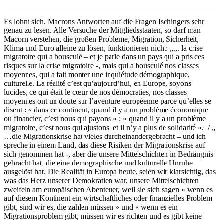
Es lohnt sich, Macrons Antworten auf die Fragen Ischingers sehr
genau zu lesen. Alle Versuche der Mitgliedsstaaten, so darf man
Macorn verstehen, die großen Probleme, Migration, Sicherheit,
Klima und Euro alleine zu lösen, funktionieren nicht: „.,. la crise
migratoire qui a bousculé – et je parle dans un pays qui a pris ces
risques sur la crise migratoire -, mais qui a bousculé nos classes
moyennes, qui a fait monter une inquiétude démographique,
culturelle. La réalité c’est qu’aujourd’hui, en Europe, soyons
lucides, ce qui était le cœur de nos démocraties, nos classes
moyennes ont un doute sur l’aventure européenne parce qu’elles se
disent : « dans ce continent, quand il y a un problème économique
ou financier, c’est nous qui payons » ; « quand il y a un problème
migratoire, c’est nous qui ajustons, et il n’y a plus de solidarité ». / „
…die Migrationskrise hat vieles durcheinandergebracht – und ich
spreche in einem Land, das diese Risiken der Migrationskrise auf
sich genommen hat -, aber die unsere Mittelschichten in Bedrängnis
gebracht hat, die eine demographische und kulturelle Unruhe
ausgelöst hat. Die Realität in Europa heute, seien wir klarsichtig, das
was das Herz unserer Demokratien war, unsere Mittelschichten
zweifeln am europäischen Abenteuer, weil sie sich sagen « wenn es
auf diesem Kontinent ein wirtschaftliches oder finanzielles Problem
gibt, sind wir es, die zahlen müssen » und « wenn es ein
Migrationsproblem gibt, müssen wir es richten und es gibt keine