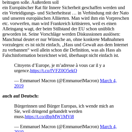
beitragen solle. Außerdem soll
ein Europäischer Rat für Innere Sicherheit geschaffen werden und
ein Verteidigungs- und Sicherheitsrat … in Verbindung mit der Nato
und unseren europäischen Alliierten. Man wird ihm ein Vorpreschen
etc. vorwerfen, man wird Frankreich kritisieren, weil es einen
Alleingang wagt, der beim Stillstand der EU schon unüblich
geworden ist. Seine Vorschläge werden Diskussionen auslösen:
Manchmal deutet er nur Wünsche an, ohne konkrete Maßnahmen
vorzulegen: es ist nicht einfach, „Hass und Gewalt aus dem Internet
zu verbannen“ weil allein schon die Definition, was als Hass als
Falschinformation bezeichnet wird, überhaupt nicht einfach ist.
Citoyens d’Europe, je m’adresse à vous car il y a
urgence.
https://t.co/fVFZ0O5ekQ
— Emmanuel Macron (@EmmanuelMacron)
March 4,
2019
auch auf Deutsch:
Bürgerinnen und Bürger Europas, ich wende mich an
Sie, weil dringend gehandelt werden
muss.
https://t.co/dbpMW1MVi8
— Emmanuel Macron (@EmmanuelMacron)
March 4,
2019