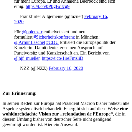
für mehr Europa. Er und Annalena Baerbock sind sich
einig.
https://t.co/0PbgBcJcg9
— Frankfurter Allgemeine (@faznet)
February 16,
2020
Für
@polenz_r
enthelvetisiert und neu
formuliert:
#Sicherheitskonferenz
in München:
@ArminLaschet
#CDU
kritisiert die Europapolitik der
Kanzlerin. Damit deutet er seinen Anspruch auf
Parteivorsitz und Kanzlerschaft an. Ein Bericht von
@hjf_mueller
.
https://t.co/1ireFmzliD
— NZZ (@NZZ)
February 16, 2020
Zur Erinnerung:
In seinen Reden zur Europa hat Präsident Macron bisher nahezu alle
Aspekte systematisch behandelt: Es ergibt sich auf diese Weise
eine
wohldurchdachte Vision zur „refondation de l’Europe“
, die in
diesem Umfang bisher von deutscher Seite nicht genügend
gewürdigt worden ist. Hier ein Auswahl: