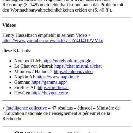
Reasoning (S. 148) noch fehlerhaft ist und auch das Problem mit
den Wortnachbarwahrscheinlichkeiten erklärt er (S. 40 ff.).
Videos
Henry Hasselbach empfiehlt in seinem Video >
https://www.youtube.com/watch?v=hY4D4DPVMko
diese KI-Tools:
NotebookLM:
https://notebooklm.google
Le Chat von Mistral:
https://chat.mistral.ai/chat
Minimax / Hailuo: >
https://hailuoai.video
Napkin AI:
https://www.napkin.ai/
Gamma:
https://gamma.app/
Fireflies AI:
https://fireflies.ai
HeyGen
https://heygen.com/
>
Intelligence collective
– 47 résultats – éduscol – Ministère de
l’Éducation nationale de l’enseignement supérieur et de la
Recherche