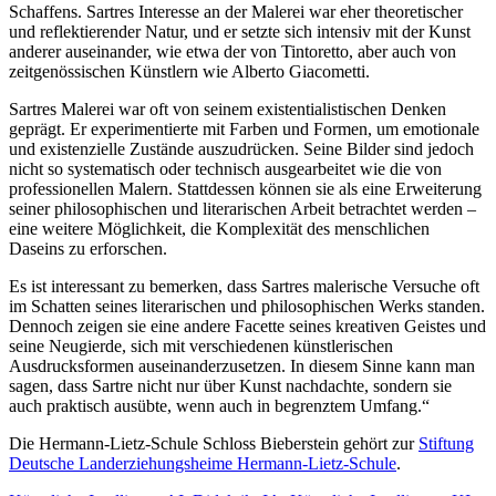
Schaffens. Sartres Interesse an der Malerei war eher theoretischer
und reflektierender Natur, und er setzte sich intensiv mit der Kunst
anderer auseinander, wie etwa der von Tintoretto, aber auch von
zeitgenössischen Künstlern wie Alberto Giacometti.
Sartres Malerei war oft von seinem existentialistischen Denken
geprägt. Er experimentierte mit Farben und Formen, um emotionale
und existenzielle Zustände auszudrücken. Seine Bilder sind jedoch
nicht so systematisch oder technisch ausgearbeitet wie die von
professionellen Malern. Stattdessen können sie als eine Erweiterung
seiner philosophischen und literarischen Arbeit betrachtet werden –
eine weitere Möglichkeit, die Komplexität des menschlichen
Daseins zu erforschen.
Es ist interessant zu bemerken, dass Sartres malerische Versuche oft
im Schatten seines literarischen und philosophischen Werks standen.
Dennoch zeigen sie eine andere Facette seines kreativen Geistes und
seine Neugierde, sich mit verschiedenen künstlerischen
Ausdrucksformen auseinanderzusetzen. In diesem Sinne kann man
sagen, dass Sartre nicht nur über Kunst nachdachte, sondern sie
auch praktisch ausübte, wenn auch in begrenztem Umfang.“
Die Hermann-Lietz-Schule Schloss Bieberstein gehört zur
Stiftung
Deutsche Landerziehungsheime Hermann-Lietz-Schule
.