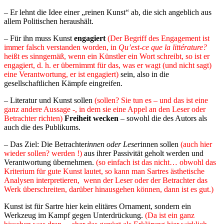
– Er lehnt die Idee einer „reinen Kunst“ ab, die sich angeblich aus
allem Politischen heraushält.
– Für ihn muss Kunst
engagiert
(Der Begriff des Engagement ist
immer falsch verstanden worden, in
Qu’est-ce que la littérature?
heißt es sinngemäß, wenn ein Künstler ein Wort schreibt, so ist er
engagiert, d. h. er übernimmt für das, was er wagt (und nicht sagt)
eine Verantwortung, er ist engagiert)
sein, also in die
gesellschaftlichen Kämpfe eingreifen.
– Literatur und Kunst sollen
(sollen? Sie tun es – und das ist eine
ganz andere Aussage -, in dem sie eine Appel an den Leser oder
Betrachter richten)
Freiheit wecken
– sowohl die des Autors als
auch die des Publikums.
– Das Ziel: Die Betrachter
innen oder Leser
innen sollen
(auch hier
wieder sollen? werden !)
aus ihrer Passivität geholt werden und
Verantwortung übernehmen.
(so einfach ist das nicht… obwohl das
Kriterium für gute Kunst lautet, so kann man Sartres ästhetische
Analysen interpretieren, wenn der Leser oder der Betrachter das
Werk überschreiten, darüber hinausgehen können, dann ist es gut.)
Kunst ist für Sartre hier kein elitäres Ornament, sondern ein
Werkzeug im Kampf gegen Unterdrückung.
(Da ist ein ganz