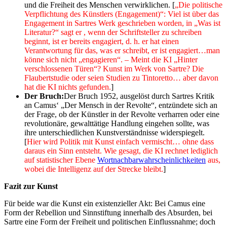
und die Freiheit des Menschen verwirklichen. [
„Die politische
Verpflichtung des Künstlers (Engagement)“: Viel ist über das
Engagement in Sartres Werk geschrieben worden, in „Was ist
Literatur?“ sagt er , wenn der Schriftsteller zu schreiben
beginnt, ist er bereits engagiert, d. h. er hat einen
Verantwortung für das, was er schreibt, er ist engagiert…man
könne sich nicht „engagieren“. – Meint die KI „Hinter
verschlossenen Türen“? Kunst im Werk von Sartre? Die
Flaubertstudie oder seien Studien zu Tintoretto… aber davon
hat die KI nichts gefunden.
]
Der Bruch:
Der Bruch 1952, ausgelöst durch Sartres Kritik
an Camus‘ „Der Mensch in der Revolte“, entzündete sich an
der Frage, ob der Künstler in der Revolte verharren oder eine
revolutionäre, gewalttätige Handlung eingehen sollte, was
ihre unterschiedlichen Kunstverständnisse widerspiegelt.
[
Hier wird Politik mit Kunst einfach vermischt… ohne dass
daraus ein Sinn entsteht. Wie gesagt, die KI rechnet lediglich
auf statistischer Ebene
Wortnachbarwahrscheinlichkeiten
aus,
wobei die Intelligenz auf der Strecke bleibt.
]
Fazit zur Kunst
Für beide war die Kunst ein existenzieller Akt: Bei Camus eine
Form der Rebellion und Sinnstiftung innerhalb des Absurden, bei
Sartre eine Form der Freiheit und politischen Einflussnahme; doch