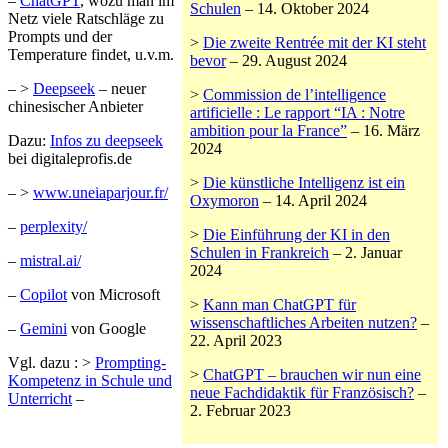
–
ChatGPT
, wozu man im
Schulen
– 14. Oktober 2024
Netz viele Ratschläge zu
Prompts und der
>
Die zweite Rentrée mit der KI steht
Temperature findet, u.v.m.
bevor
– 29. August 2024
– >
Deepseek
– neuer
>
Commission de l’intelligence
chinesischer Anbieter
artificielle : Le rapport “IA : Notre
ambition pour la France”
– 16. März
Dazu:
Infos zu deepseek
2024
bei digitaleprofis.de
>
Die künstliche Intelligenz ist ein
– >
www.uneiaparjour.fr/
Oxymoron
– 14. April 2024
–
perplexity/
>
Die Einführung der KI in den
Schulen in Frankreich
– 2. Januar
–
mistral.ai/
2024
–
Copilot
von Microsoft
>
Kann man ChatGPT für
wissenschaftliches Arbeiten nutzen?
–
–
Gemini
von Google
22. April 2023
Vgl. dazu : >
Prompting-
>
ChatGPT – brauchen wir nun eine
Kompetenz in Schule und
neue Fachdidaktik für Französisch?
–
Unterricht
–
2. Februar 2023