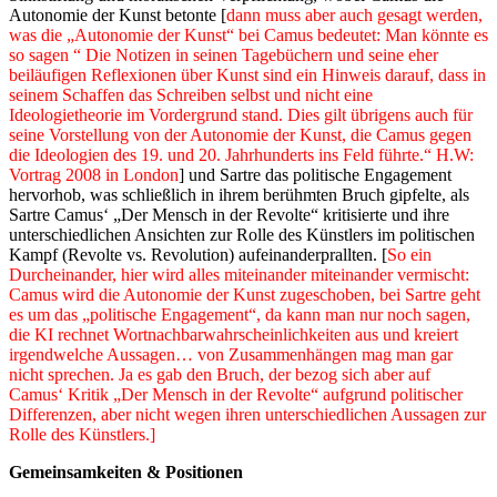
Autonomie der Kunst betonte [
dann muss aber auch gesagt werden,
was die „Autonomie der Kunst“ bei Camus bedeutet: Man könnte es
so sagen “
Die Notizen in seinen Tagebüchern und seine eher
beiläufigen Reflexionen über Kunst sind ein Hinweis darauf, dass in
seinem Schaffen das Schreiben selbst und nicht eine
Ideologietheorie im Vordergrund stand. Dies gilt übrigens auch für
seine Vorstellung von der Autonomie der Kunst, die Camus gegen
die Ideologien des 19. und 20. Jahrhunderts ins Feld führte.
“ H.W:
Vortrag 2008 in London
] und Sartre das politische Engagement
hervorhob, was schließlich in ihrem berühmten Bruch gipfelte, als
Sartre Camus‘ „Der Mensch in der Revolte“ kritisierte und ihre
unterschiedlichen Ansichten zur Rolle des Künstlers im politischen
Kampf (Revolte vs. Revolution) aufeinanderprallten. [
So ein
Durcheinander, hier wird alles miteinander miteinander vermischt:
Camus wird die Autonomie der Kunst zugeschoben, bei Sartre geht
es um das „politische Engagement“, da kann man nur noch sagen,
die KI rechnet Wortnachbarwahrscheinlichkeiten aus und kreiert
irgendwelche Aussagen… von Zusammenhängen mag man gar
nicht sprechen. Ja es gab den Bruch, der bezog sich aber auf
Camus‘ Kritik
„Der Mensch in der Revolte“ aufgrund politischer
Differenzen, aber nicht wegen ihren unterschiedlichen Aussagen zur
Rolle des Künstlers.
]
Gemeinsamkeiten & Positionen