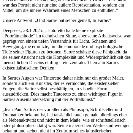
war das Porträt nicht nur eine äußere Repräsentation, sondern ein
Mittel, um die innere Wahrheit eines Menschen zu enthüllen.“
Unsere Antwort: „Und Sartre hat selber gemalt, In Farbe.“
Deepseek, 28.1.2025: „Tintoretto hatte keine explizite
„Porträtmethode“ im technischen Sinne, aber seine Arbeitsweise war
geprägt von einem tiefen Verständnis für Licht, Schatten und
Bewegung, die er nutzte, um die emotionale und psychologische
Tiefe seiner Figuren zu betonen. Sartre schätzte diese Fähigkeit, da
sie seiner Ansicht nach die Komplexität und Widersprüchlichkeit des
menschlichen Daseins einfing – ein zentrales Thema in Sartres
existentialistischem Denken.
In Sartres Augen war Tintoretto daher nicht nur ein großer Maler,
sondern auch ein Künstler, der es vermochte, die existenziellen
Fragen, die Sartre selbst beschäftigten, in visueller Form
auszudrücken. Dies macht Tintoretto zu einer wichtigen Figur in
Sartres Auseinandersetzung mit der Porträtkunst.“
„Jean-Paul Sartre, der vor allem als Philosoph, Schriftsteller und
Dramatiker bekannt ist, hat tatsächlich auch gemalt, allerdings eher
als Nebenaktivität und nicht in dem Maße, wie er schriftstellerisch
oder philosophisch tätig war. Seine malerischen Werke sind weniger
bekannt und stehen nicht im Zentrum seines künstlerischen