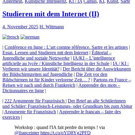
Allgemein
,
Künstliche Intelligenz
,
KI / IA
Camus
,
KI
,
Kunst
,
Sarte
Studieren mit dem Internet (II)
4. November 2025
H. Wittmann
|
Conférence en ligne : L’art comme référence. Sartre et les artistes
|
Essai. Lernen und Studieren mit dem Internet
|
Éditorial –
Jugendliche und soziale Netzwerke
|
IA/KI – L’intelligence
artificielle au lycée / Künstliche Intelligenz in der Schule
|
IA / KI :
Verlieren wir unsere Identität?
|
Der Bericht über die Auswirkungen
der Bildschirmzeiten auf Jugendliche
|
Die Zeit vor den
Bildschirmen ist für Kinder verlorene Zeit… ?
|
Partons en France –
Reisen wir nach und durch Frankreich
|
Apprendre des mots –
Dictionnaires en ligne
|
|
222 Argumente für Französisch
|
Der Brief an alle Schülerinnen
und Schüler: Französisch-Leistungs- oder Grundkurs bis zum Abitur
|
Argumente für Französisch
|
Apprendre le français – faire des
exercices
|
Workslop : quand l'IA fait perdre du temps ! via
@franceinter
https://t.co/oYD8Yg2PFD