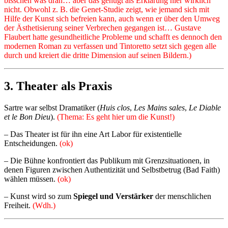
bisschen was dran… aber das genügt als Erklärung hier wirklich
nicht. Obwohl z. B. die Genet-Studie zeigt, wie jemand sich mit
Hilfe der Kunst sich befreien kann, auch wenn er über den Umweg
der Ästhetisierung seiner Verbrechen gegangen ist… Gustave
Flaubert hatte gesundheitliche Probleme und schafft es dennoch den
modernen Roman zu verfassen und Tintoretto setzt sich gegen alle
durch und kreiert die dritte Dimension auf seinen Bildern.)
3.
Theater als Praxis
Sartre war selbst Dramatiker (
Huis clos
,
Les Mains sales
,
Le Diable
et le Bon Dieu
).
(Thema: Es geht hier um die Kunst!)
– Das Theater ist für ihn eine Art Labor für existentielle
Entscheidungen.
(ok)
– Die Bühne konfrontiert das Publikum mit Grenzsituationen, in
denen Figuren zwischen Authentizität und Selbstbetrug (Bad Faith)
wählen müssen.
(ok)
– Kunst wird so zum
Spiegel und Verstärker
der menschlichen
Freiheit.
(Wdh.)