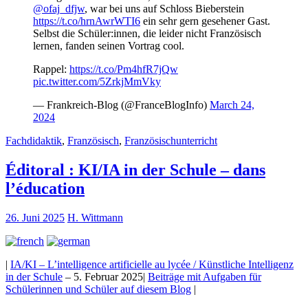
@ofaj_dfjw
, war bei uns auf Schloss Bieberstein
https://t.co/hrnAwrWTI6
ein sehr gern gesehener Gast.
Selbst die Schüler:innen, die leider nicht Französisch
lernen, fanden seinen Vortrag cool.
Rappel:
https://t.co/Pm4hfR7jQw
pic.twitter.com/5ZrkjMmVky
— Frankreich-Blog (@FranceBlogInfo)
March 24,
2024
Fachdidaktik
,
Französisch
,
Französischunterricht
Éditoral : KI/IA in der Schule – dans
l’éducation
26. Juni 2025
H. Wittmann
|
IA/KI – L’intelligence artificielle au lycée / Künstliche Intelligenz
in der Schule
– 5. Februar 2025|
Beiträge mit Aufgaben für
Schülerinnen und Schüler auf diesem Blog
|