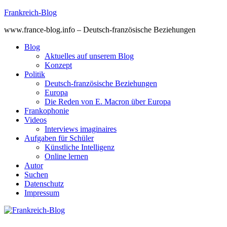
Skip
Frankreich-Blog
to
www.france-blog.info – Deutsch-französische Beziehungen
content
Blog
Aktuelles auf unserem Blog
Konzept
Politik
Deutsch-französische Beziehungen
Europa
Die Reden von E. Macron über Europa
Frankophonie
Videos
Interviews imaginaires
Aufgaben für Schüler
Künstliche Intelligenz
Online lernen
Autor
Suchen
Datenschutz
Impressum