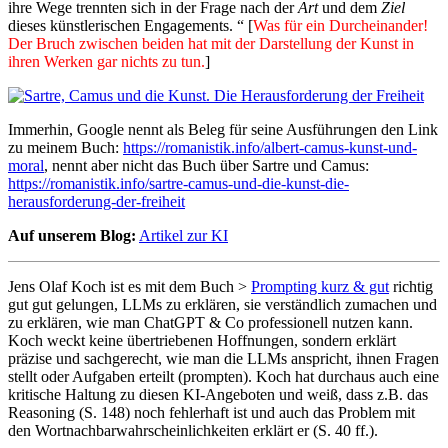
ihre Wege trennten sich in der Frage nach der
Art
und dem
Ziel
dieses künstlerischen Engagements.
“ [
Was für ein Durcheinander!
Der Bruch zwischen beiden hat mit der Darstellung der Kunst in
ihren Werken gar nichts zu tun.
]
Immerhin, Google nennt als Beleg für seine Ausführungen den Link
zu meinem Buch:
https://romanistik.info/albert-camus-kunst-und-
moral
, nennt aber nicht das Buch über Sartre und Camus:
https://romanistik.info/sartre-camus-und-die-kunst-die-
herausforderung-der-freiheit
Auf unserem Blog:
Artikel zur KI
Jens Olaf Koch ist es mit dem Buch >
Prompting kurz & gut
richtig
gut gut gelungen, LLMs zu erklären, sie verständlich zumachen und
zu erklären, wie man ChatGPT & Co professionell nutzen kann.
Koch weckt keine übertriebenen Hoffnungen, sondern erklärt
präzise und sachgerecht, wie man die LLMs anspricht, ihnen Fragen
stellt oder Aufgaben erteilt (prompten). Koch hat durchaus auch eine
kritische Haltung zu diesen KI-Angeboten und weiß, dass z.B. das
Reasoning (S. 148) noch fehlerhaft ist und auch das Problem mit
den Wortnachbarwahrscheinlichkeiten erklärt er (S. 40 ff.).