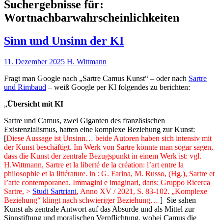
Suchergebnisse für:
Wortnachbarwahrscheinlichkeiten
Sinn und Unsinn der KI
11. Dezember 2025
H. Wittmann
Fragt man Google nach „Sartre Camus Kunst“ – oder nach
Sartre
und Rimbaud
– weiß Google per KI folgendes zu berichten:
„
Übersicht mit KI
Sartre und Camus, zwei Giganten des französischen
Existenzialismus, hatten eine komplexe Beziehung zur Kunst:
[
Diese Aussage ist Unsinn… beide Autoren haben sich intensiv mit
der Kunst beschäftigt. Im Werk von Sartre könnte man sogar sagen,
dass die Kunst der zentrale Bezugspunkt in einem Werk ist: vgl.
H.Wittmann, Sartre et la liberté de la création: l’art entre la
philosophie et la littérature. in : G. Farina, M. Russo, (Hg.), Sartre et
l’arte contemporanea. Immagini e imaginari, dans: Gruppo Ricerca
Sartre, >
Studi Sartriani
, Anno XV / 2021, S. 83-102. „Komplexe
Beziehung“ klingt nach schwieriger Beziehung…
] Sie sahen
Kunst als zentrale Antwort auf das Absurde und als Mittel zur
Sinnstiftung und moralischen Verpflichtung, wobei Camus die