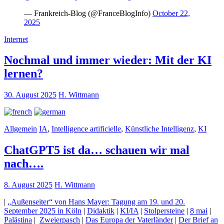
— Frankreich-Blog (@FranceBlogInfo)
October 22,
2025
Internet
Nochmal und immer wieder: Mit der KI
lernen?
30. August 2025
H. Wittmann
Allgemein
IA
,
Intelligence artificielle
,
Künstliche Intelligenz
,
KI
ChatGPT5 ist da… schauen wir mal
nach….
8. August 2025
H. Wittmann
|
„Außenseiter“ von Hans Mayer: Tagung am 19. und 20.
September 2025 in Köln
|
Didaktik
|
KI/IA
|
Stolpersteine
|
8 mai
|
Palästina
|
Zweierpasch
|
Das Europa der Vaterländer
|
Der Brief an