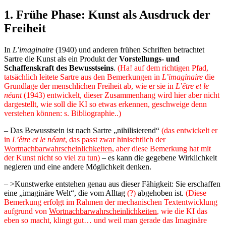
1.
Frühe Phase: Kunst als Ausdruck der
Freiheit
In
L’imaginaire
(1940) und anderen frühen Schriften betrachtet
Sartre die Kunst als ein Produkt der
Vorstellungs- und
Schaffenskraft des Bewusstseins
.
(Ha! auf dem richtigen Pfad,
tatsächlich leitete Sartre aus den Bemerkungen in
L’imaginaire
die
Grundlage der menschlichen Freiheit ab, wie er sie in
L’être et le
néant
(1943) entwickelt, dieser Zusammenhang wird hier aber nicht
dargestellt, wie soll die KI so etwas erkennen, geschweige denn
verstehen können: s. Bibliographie..)
– Das Bewusstsein ist nach Sartre „nihilisierend“
(das entwickelt er
in
L’être et le néant
, das passt zwar hinischtlich der
Wortnachbarwahrscheinlichkeiten
, aber diese Bemerkung hat mit
der Kunst nicht so viel zu tun)
– es kann die gegebene Wirklichkeit
negieren und eine andere Möglichkeit denken.
– >Kunstwerke entstehen genau aus dieser Fähigkeit: Sie erschaffen
eine „imaginäre Welt“, die vom Alltag
(?)
abgehoben ist.
(Diese
Bemerkung erfolgt im Rahmen der mechanischen Textentwicklung
aufgrund von
Wortnachbarwahrscheinlichkeiten
, wie die KI das
eben so macht, klingt gut… und weil man gerade das Imaginäre