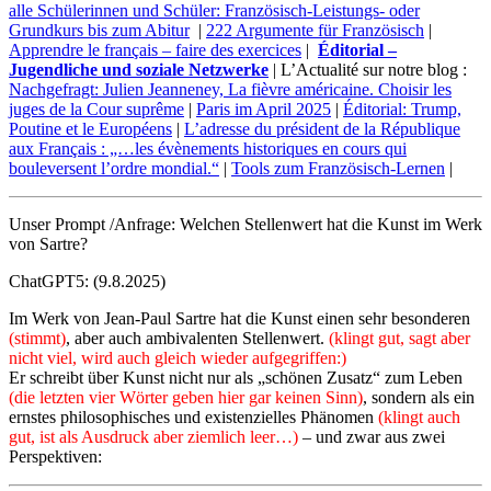
alle Schülerinnen und Schüler: Französisch-Leistungs- oder
Grundkurs bis zum Abitur
|
222 Argumente für Französisch
|
Apprendre le français – faire des exercices
|
Éditorial –
Jugendliche und soziale Netzwerke
| L’Actualité sur notre blog :
Nachgefragt: Julien Jeanneney, La fièvre américaine. Choisir les
juges de la Cour suprême
|
Paris im April 2025
|
Éditorial: Trump,
Poutine et le Européens
|
L’adresse du président de la République
aux Français : „…les évènements historiques en cours qui
bouleversent l’ordre mondial.“
|
Tools zum Französisch-Lernen
|
Unser Prompt /Anfrage: Welchen Stellenwert hat die Kunst im Werk
von Sartre?
ChatGPT5: (9.8.2025)
Im Werk von Jean-Paul Sartre hat die Kunst einen sehr besonderen
(stimmt)
, aber auch ambivalenten Stellenwert.
(klingt gut, sagt aber
nicht viel, wird auch gleich wieder aufgegriffen:)
Er schreibt über Kunst nicht nur als „schönen Zusatz“ zum Leben
(die letzten vier Wörter geben hier gar keinen Sinn)
, sondern als ein
ernstes philosophisches und existenzielles Phänomen
(klingt auch
gut, ist als Ausdruck aber ziemlich leer…)
– und zwar aus zwei
Perspektiven: