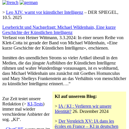
>
Leo XIV. warnt vor künstlicher Intelligenz
– DER SPIEGEL,
10.5. 2025
Lesebericht und Nachgefragt: Michael Wildenhain, Eine kurze
Geschichte der Künstlichen Intelligenz
Verfasst von Heiner Wittmann, 3.3.2024: In einer neuen Reihe von
Klett-Cotta ist gerade der Band von Michael Wildenhain, »Eine
kurze Geschichte der Künstlichen Intelligenz«, erschienen.
Inmitten des unendlichen Stroms so vieler Artikel überall in den
Medien, die das jüngste Aufblühen der Künstlichen Intelligenz
rühmen und wahre Wunderdinge voraussagen, ist es wohltuend,
dass Michael Wildenhain uns zunächst mit Goethes Homunculus
und Mary Shelleys Frankenstein an das Verhältnis von menschlicher
zu künstlicher Intelligenz erinnert….“
KI auf unserem Blog:
Zur Zeit testet unsere
Redaktion (>
KI-Tests
)
>
IA / KI : Verlieren wir unsere
immer mal wieder
Identität?
26. Dezember 2024
verschiedene Anbieter der
sog. „KI“.
>
Der Vergleich XV: IA dans les
écoles en France – KI in deutschen