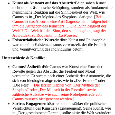
Kunst als Antwort auf das Absurde:
Beide sahen Kunst
nicht nur als ästhetische Schöpfung, sondern als fundamentale
menschliche Reaktion auf die Sinnlosigkeit der Welt, wie
Camus es in „Der Mythos des Sisyphos“ darlegte. [
Bei
Camus ist das Absurde eine Art Diagnose, dann folgen bei
ihm die Aufgaben des Künstlers…. Die „Sinnlosigkeit der
Welt“? Die Welt hat den Sinn, den sie ihm geben, sagt der
Autodidakt zu Roquentin in
La Nausée
.
]
Existenzialistische Wurzeln:
Ihre Kunst und Philosophie
waren tief im Existenzialismus verwurzelt, der die Freiheit
und Verantwortung des Individuums betont.
Unterschiede & Konflikt
Camus‘ Ästhetik:
Für Camus war Kunst eine Form der
Revolte gegen das Absurde, die Freiheit und Moral
vermittelte. Er suchte nach einer Ästhetik der Autonomie, die
sich von Ideologien abgrenzte, wie in „Der Fremde“ oder
„Die Pest“. [
Die letzten Kapitel von „Der Mythos der
Sisyphos“ oder „Der Mensch in der Revolte“ sowie
zahlreiche Aufsätze wie auch seine Nobelpreisrede von
Camus müssten hier genannt werden.
]
Sartres Engagement:
Sartre betonte stärker die politische
Verpflichtung des Künstlers (Engagement). Seine Kunst, wie
in „Der geschlossene Garten“, sollte aktiv die Welt verändern