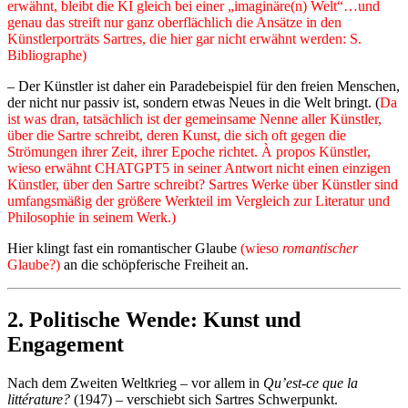
erwähnt, bleibt die KI gleich bei einer „imaginäre(n) Welt“…und
genau das streift nur ganz oberflächlich die Ansätze in den
Künstlerporträts Sartres, die hier gar nicht erwähnt werden: S.
Bibliographe)
– Der Künstler ist daher ein Paradebeispiel für den freien Menschen,
der nicht nur passiv ist, sondern etwas Neues in die Welt bringt. (
Da
ist was dran, tatsächlich ist der gemeinsame Nenne aller Künstler,
über die Sartre schreibt, deren Kunst, die sich oft gegen die
Strömungen ihrer Zeit, ihrer Epoche richtet. À propos Künstler,
wieso erwähnt CHATGPT5 in seiner Antwort nicht einen einzigen
Künstler, über den Sartre schreibt? Sartres Werke über Künstler sind
umfangsmäßig der größere Werkteil im Vergleich zur Literatur und
Philosophie in seinem Werk.)
Hier klingt fast ein romantischer Glaube
(wieso
romantischer
Glaube?)
an die schöpferische Freiheit an.
2.
Politische Wende: Kunst und
Engagement
Nach dem Zweiten Weltkrieg – vor allem in
Qu’est-ce que la
littérature?
(1947) – verschiebt sich Sartres Schwerpunkt.