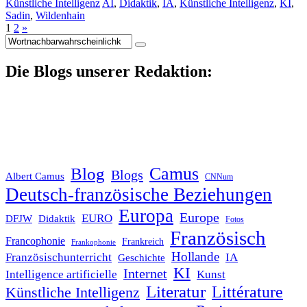
Künstliche Intelligenz
AI
,
Didaktik
,
IA
,
Künstliche Intelligenz
,
KI
,
Sadin
,
Wildenhain
1
2
»
Suche
nach:
Die Blogs unserer Redaktion:
Blog
Camus
Blogs
Albert Camus
CNNum
Deutsch-französische Beziehungen
Europa
Europe
EURO
DFJW
Didaktik
Fotos
Französisch
Francophonie
Frankreich
Frankophonie
Hollande
Französischunterricht
IA
Geschichte
KI
Internet
Intelligence artificielle
Kunst
Literatur
Littérature
Künstliche Intelligenz