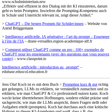
www.schulministerium.nrw
„Effektiv und effizient in den Dialog mit der KI einzutreten, darum
geht es beim Prompten. Inwiefern die Prompting-Kompetenz auch
in Schule und Unterricht relevant ist, zeigt dieser Artikel.“
>
ChatGPT – Die besten Prompts für Schüler:innen
– Website von
Astrid Brüggemann
>
Intelligence artificielle. IA générative : l’art du prompt – Enseigner
à l’ère de l’IA
– drane-versailles.region-academique-idf.fr
>
Comment utiliser ChatGPT comme un pro : 100+ exemples de
ChatGPT pour les enseignants (avec des questions que vous pouvez
copier)
– www.classpoint.io
Intelligence artificielle : introduction au „prompt“
–
edubase.eduscol.education.fr
Jens Olaf Koch ist es mit dem Buch >
Prompting kurz & gut
richtig
gut gelungen, LLMs zu erklären, sie verständlich zumachen und zu
erklären, wie man ChatGPT & Co professionell nutzen kann. Koch
weckt keine übertriebenen Hoffnungen, sondern erklärt präzise und
sachgerecht, wie man die LLMs anspricht, ihnen Fragen stellt oder
Aufgaben erteilt (prompten). Koch hat durchaus auch eine kritische
Haltung zu diesen KI-Angeboten und weiß, dass z.B. das