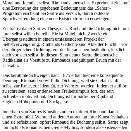
Moral und Identität selbst. Rimbauds poetisches Experiment zielt auf
eine Zerstörung der gegebenen Bedeutungen; das „Seher“-
Programm erscheint bei Sartre als Versuch, durch radikale
Sprachverfremdung eine neue Existenzform zu erzwingen.
Zentral ist dabei Sartres These, dass Rimbaud die Dichtung nicht um
ihrer selbst willen betreibt. Sie ist Mittel, nicht Zweck: ein
Übergangsstadium in einem umfassenderen Projekt der
Selbstverweigerung. Rimbauds Gedichte sind Akte der Flucht – vor
der bürgerlichen Ordnung, vor der literarischen Institution, letztlich
auch vor sich selbst. In diesem Sinn deutet Sartre die poetische
Radikalität als Vorstufe zu Rimbauds endgültigem Bruch mit der
Literatur.
Das berühmte Schweigen nach 1875 erhält hier eine konsequente
Deutung: Rimbaud verwirft die Dichtung, weil sie Gefahr läuft,
selbst zur Rolle, zur Identität, zur Ware zu werden. Indem er aufhört
zu schreiben, setzt er denselben Freiheitsimpuls fort, der sein
Schreiben motiviert hat. Dichtung ist für Sartre bei Rimbaud
zugleich Höhepunkt und Sackgasse.
Innerhalb von Sartres Künstlerstudien markiert Rimbaud damit
einen Extremfall. Während andere Autoren an ihrer Kunst festhalten
und sie reflektieren, opfert Rimbaud die Dichtung selbst. Sartre zeigt
ihn nicht als romantischen Genie-Mythos, sondern als existenziellen