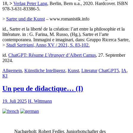
18,
>
Verlag Peter Lang
, Berlin, Bern u.a., 2020. Hardcover. ISBN
978-3-631-83386-5
.
>
Sartre und die Kunst
– www.romanistik.info
id., Sartre et la liberté de la création: l’art entre la philosophie et la
littérature. in : G. Farina, M. Russo, (Hg.), Sartre et l’arte
contemporanea. Immagini e imaginari, dans: Gruppo Ricerca Sartre,
>
Studi Sartriani
, Anno XV / 2021, S. 83-102.
id.
ChatGPT: Résume
L’étranger
d’Albert Camus
,
27. September
2024.
Allgemein
,
Künstliche Intelligenz
,
Kunst
,
Literatur
ChatGPT5
,
IA
,
KI
Un peu de didactique… (I)
19. Juli 2025
H. Wittmann
Nachgeholt: Robert Fedler, Juniorbotschafter des