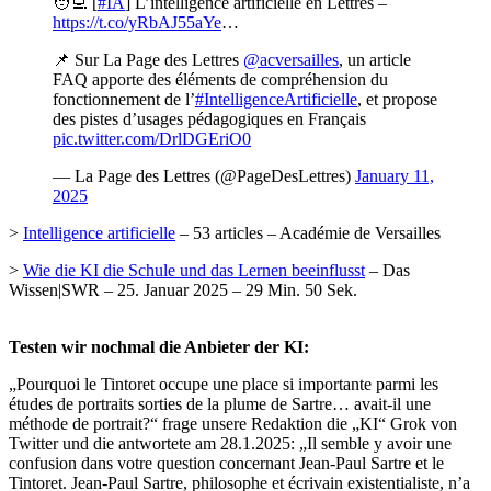
🧑‍💻 [
#IA
] L’intelligence artificielle en Lettres –
https://t.co/yRbAJ55aYe
…
📌 Sur La Page des Lettres
@acversailles
, un article
FAQ apporte des éléments de compréhension du
fonctionnement de l’
#IntelligenceArtificielle
, et propose
des pistes d’usages pédagogiques en Français
pic.twitter.com/DrlDGEriO0
— La Page des Lettres (@PageDesLettres)
January 11,
2025
>
Intelligence artificielle
– 53 articles – Académie de Versailles
>
Wie die KI die Schule und das Lernen beeinflusst
– Das
Wissen|SWR – 25. Januar 2025 – 29 Min. 50 Sek.
Testen wir nochmal die Anbieter der KI:
„Pourquoi le Tintoret occupe une place si importante parmi les
études de portraits sorties de la plume de Sartre… avait-il une
méthode de portrait?“ frage unsere Redaktion die „KI“ Grok von
Twitter und die antwortete am 28.1.2025: „Il semble y avoir une
confusion dans votre question concernant Jean-Paul Sartre et le
Tintoret. Jean-Paul Sartre, philosophe et écrivain existentialiste, n’a