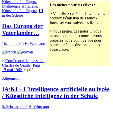
Künstliche Intelligenz
Les tâches pour les élèves :
Intelligence artificielle
,
Künstliche Intelligenz
,
KI
> Vous lisez cet éditorial… et vous
in der Schule
écoutez l’émission de France-
Inter…et vous suivez les liens.
Das Europa der
> Vous prenez des notes… vous
Vaterländer…
pesez le pour et le contre… vous
préparez votre point de vue pour
16. Juni 2025
H. Wittmann
participer à une discussion dans
votre classe.
>
Conférence de presse de
Charles de Gaulle (Paris,
15 mai 1962)
*.pdf
Allgemein
IA/KI – L’intelligence artificielle au lycée
/ Künstliche Intelligenz in der Schule
5. Februar 2025
H. Wittmann