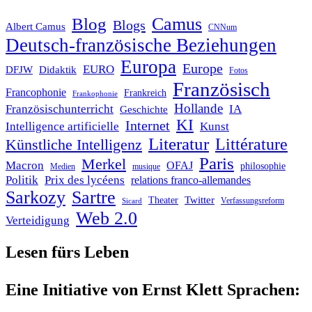
Blog
Camus
Blogs
Albert Camus
CNNum
Deutsch-französische Beziehungen
Europa
Europe
EURO
DFJW
Didaktik
Fotos
Französisch
Francophonie
Frankreich
Frankophonie
Hollande
Französischunterricht
IA
Geschichte
KI
Internet
Intelligence artificielle
Kunst
Literatur
Littérature
Künstliche Intelligenz
Paris
Merkel
Macron
OFAJ
philosophie
Medien
musique
Politik
Prix des lycéens
relations franco-allemandes
Sarkozy
Sartre
Twitter
Theater
Verfassungsreform
Sicard
Web 2.0
Verteidigung
Lesen fürs Leben
Eine Initiative von Ernst Klett Sprachen: