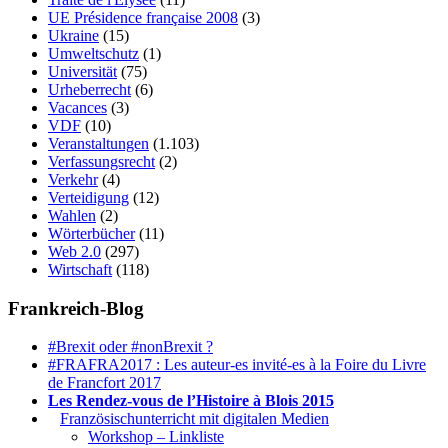
UE Présidence française 2008
(3)
Ukraine
(15)
Umweltschutz
(1)
Universität
(75)
Urheberrecht
(6)
Vacances
(3)
VDF
(10)
Veranstaltungen
(1.103)
Verfassungsrecht
(2)
Verkehr
(4)
Verteidigung
(12)
Wahlen
(2)
Wörterbücher
(11)
Web 2.0
(297)
Wirtschaft
(118)
Frankreich-Blog
#Brexit oder #nonBrexit ?
#FRAFRA2017 : Les auteur-es invité-es à la Foire du Livre
de Francfort 2017
Les Rendez-vous de l’Histoire à Blois 2015
1.
Französischunterricht mit digitalen Medien
Workshop – Linkliste