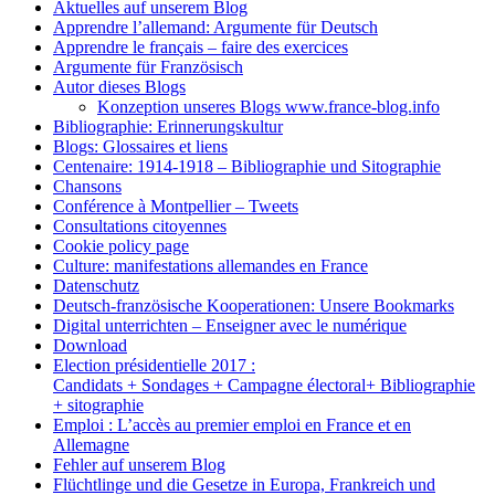
Aktuelles auf unserem Blog
Apprendre l’allemand: Argumente für Deutsch
Apprendre le français – faire des exercices
Argumente für Französisch
Autor dieses Blogs
Konzeption unseres Blogs www.france-blog.info
Bibliographie: Erinnerungskultur
Blogs: Glossaires et liens
Centenaire: 1914-1918 – Bibliographie und Sitographie
Chansons
Conférence à Montpellier – Tweets
Consultations citoyennes
Cookie policy page
Culture: manifestations allemandes en France
Datenschutz
Deutsch-französische Kooperationen: Unsere Bookmarks
Digital unterrichten – Enseigner avec le numérique
Download
Election présidentielle 2017 :
Candidats + Sondages + Campagne électoral+ Bibliographie
+ sitographie
Emploi : L’accès au premier emploi en France et en
Allemagne
Fehler auf unserem Blog
Flüchtlinge und die Gesetze in Europa, Frankreich und