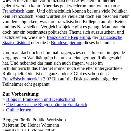
wieviel hierzulande von französischen Aktivitäten im Internet
gelernt werden kann. Aber das geht wiederum nur, wenn man >
Französisch
kann. Und offensichtlich können bei uns viele Politiker
kein Französisch, sonst würden sie vielleicht doch ein bisschen mehr
von dem abgucken, was ihre französischen Kollegen auf die Beine
und ins Netz stellen. Vergleichsobjekte gibt es genug. Man braucht
doch nur ein bestimmtes politisches Thema sich auszusuchen, und
nachzusehen, wie die >
französische Regierung
, der
französische
Staatspräsident
oder die >
Bundesregierung
dieses behandelt.
Und man darf doch schon mal fragen,wieso das Internet im gerade
vergangenen Wahlkämpfen bei uns so eine geringe Rolle gespielt
hat. Und nebenbei dar man sich auch fragen, wieso im
Schulunterricht das Internet immer noch eine eher untergeordnete
Rolle spielt. Oder ist das ganz anders? Gibt es schon den >
Französischunterricht 2.0
? Bin auf die Diskussionsbeiträge der
Teilnehmer echt gespannt.
Zur Vorbereitung:
>
Blogs in Frankreich und Deutschland
>
Die französische Blogosphäre in Frankreich
>
Online lernen
Bloggen für die Politik. Workshop
Referent: Dr. Heiner Wittmann
Dienstag, 13. Oktober 2009: