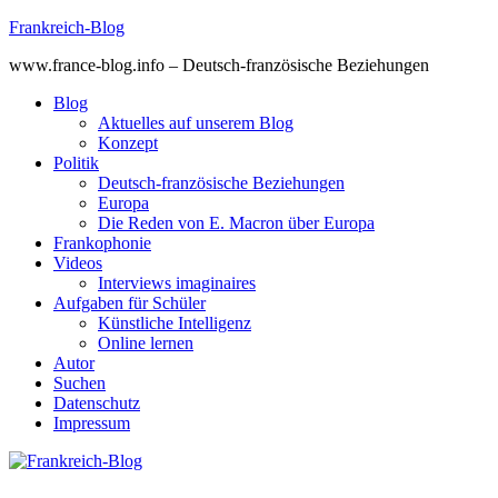
Skip
Frankreich-Blog
to
www.france-blog.info – Deutsch-französische Beziehungen
content
Blog
Aktuelles auf unserem Blog
Konzept
Politik
Deutsch-französische Beziehungen
Europa
Die Reden von E. Macron über Europa
Frankophonie
Videos
Interviews imaginaires
Aufgaben für Schüler
Künstliche Intelligenz
Online lernen
Autor
Suchen
Datenschutz
Impressum