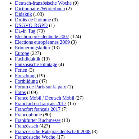
Deutsch-französische Woche
(9)
Dictionnaire /Wörterbuch
(2)
Didaktik
(103)
Droits de l'homme
(9)
DSGVO-RGPD
(1)
Dt.-fr. Tag
(70)
Election présidentielle 2007
(124)
Elections européennes 2009
(3)
Erinnerungskultur
(13)
Europe
(227)
Fachdidaktik
(19)
Fanzösische Filmtage
(4)
Ferien
(3)
Forschung
(19)
Fortbildung
(47)
Forum de Paris sur la paix
(1)
Fotos
(109)
France Mobil / Deutsch Mobil
(27)
Francfort en français 2017
(15)
Francfort français 2017
(7)
Francophonie
(80)
Frankfurter Buchmesse
(13)
Französisch
(427)
Französische Ratspräsidentschaft 2008
(8)
Französische Woche
(17)