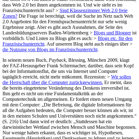
dass Web 2.0 bei ihnen angekommen ist. Und wie sieht es im
Französischunterricht aus? >
Sind Klassenzimmer Web 2.0 freie
Zonen?
Die Frage ist berechtigt, weil die Suche im Netz nach Web
2.0 Angeboten für den Fremdsprachenunterricht nur sehr wenig
Ergebnisse zeigt. Aber es gibt auch Ausnahmen, die Seite des
Landesbildungsservers Baden-Württemberg >
Blogs und Blogger
ist
vorbildlich. Und Listen zu Blogs gibt es auch: >
Blogs etc. für den
Französischunterricht
. Auf unserem Blog steht auch einiges über >
die Nutzung von Blogs im Französischunterricht
.
In seinem neuen Buch,
Payback
, Blessing, München 2009, klagt
der FAZ-Herausgeber Frank Schirrmacher, darüber, dass sein Kopf
bei der Informationsflut, die uns via Internet und Computer
tagtäglich erreicht, nicht mehr mitkommt. Rezension: >
Wir sollen
die Herrschaft über die Computer zurückgewinnen.
Er meint, dass
die bereits eingetretene Veränderung des Denkens irreversibel ist.
Ihm geht es nicht um eine Fundamentalkritik an der
Computertechnik im allgemeinen. Er fordert einen neuen Umgang
mit dem Computer: „Die Befreiung, die digitale Informationen für
all die Aufgaben bedeuten, die Computer besser können als wir, ist
in den meisten Schulen und Universitäten noch nicht angekommen.“
(S. 216) Und dann wird er deutlich: „Stattdessen hat ein
darwinistischer Wettlauf zwischen Mensch und Maschine begonnen.
Nur wenige haben erkannt, dass es wichtiger ist, Hypothesen,
Faustregeln (Heuristiken) und Denkweisen zu lehren und zu lernen