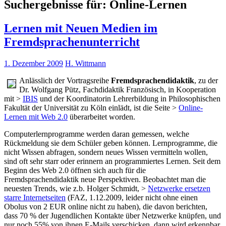
Suchergebnisse für:
Online-Lernen
Lernen mit Neuen Medien im
Fremdsprachenunterricht
1. Dezember 2009
H. Wittmann
Anlässlich der Vortragsreihe
Fremdsprachendidaktik
, zu der
Dr. Wolfgang Pütz, Fachdidaktik Französisch, in Kooperation
mit >
IBIS
und der Koordinatorin Lehrerbildung in Philosophischen
Fakultät der Universität zu Köln einlädt, ist die Seite >
Online-
Lernen mit Web 2.0
überarbeitet worden.
Computerlernprogramme werden daran gemessen, welche
Rückmeldung sie dem Schüler geben können. Lernprogramme, die
nicht Wissen abfragen, sondern neues Wissen vermitteln wollen,
sind oft sehr starr oder erinnern an programmiertes Lernen. Seit dem
Beginn des Web 2.0 öffnen sich auch für die
Fremdsprachendidaktik neue Perspektiven. Beobachtet man die
neuesten Trends, wie z.b. Holger Schmidt, >
Netzwerke ersetzen
starre Internetseiten
(FAZ, 1.12.2009, leider nicht ohne einen
Obolus von 2 EUR online nicht zu haben), die davon berichten,
dass 70 % der Jugendlichen Kontakte über Netzwerke knüpfen, und
nur noch 55% von ihnen E-Mails verschicken, dann wird erkennbar,