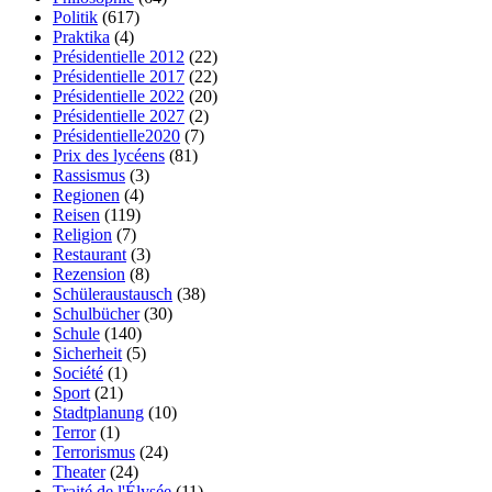
Politik
(617)
Praktika
(4)
Présidentielle 2012
(22)
Présidentielle 2017
(22)
Présidentielle 2022
(20)
Présidentielle 2027
(2)
Présidentielle2020
(7)
Prix des lycéens
(81)
Rassismus
(3)
Regionen
(4)
Reisen
(119)
Religion
(7)
Restaurant
(3)
Rezension
(8)
Schüleraustausch
(38)
Schulbücher
(30)
Schule
(140)
Sicherheit
(5)
Société
(1)
Sport
(21)
Stadtplanung
(10)
Terror
(1)
Terrorismus
(24)
Theater
(24)
Traité de l'Élysée
(11)