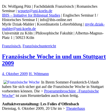
Dr. Wolfgang Pütz | Fachdidaktik Französisch | Romanisches
Seminar |
wpuetz@uni-koeln.de
IBIS – Initiative for Bilingual Studies
| Englisches Seminar I /
Historisches Seminar I | info@ibis-online.net
Myrle Dziak-Mahler | Koordinatorin Lehrerbildung |
myrle.dziak-
mahler@uni-koeln.de
Universität zu Köln | Philosophische Fakultät | Albertus-Magnus-
Platz 1 | 50923 Köln
Französisch
,
Französischunterricht
Französische Woche in und um Stuttgart
2009
4. Oktober 2009
H. Wittmann
In Ihrem Sommer-Frankreich-Urlaub
haben Sie sich sicher gut auf die Französische Woche in Stuttgart
vorbereiten können. Die >
Programmbroschüre „Französische
Woche“
ist zum Herunterladen auch schon fertig.
Auftaktveranstaltung: Les Folies d’Offenbach
Dienstag, 6. Oktober 2009, 20 Uhr im >
Theaterhaus