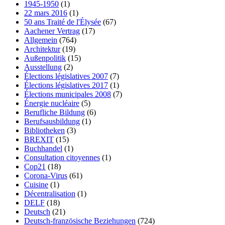
1945-1950
(1)
22 mars 2016
(1)
50 ans Traité de l'Élysée
(67)
Aachener Vertrag
(17)
Allgemein
(764)
Architektur
(19)
Außenpolitik
(15)
Ausstellung
(2)
Élections législatives 2007
(7)
Élections législatives 2017
(1)
Élections municipales 2008
(7)
Énergie nucléaire
(5)
Berufliche Bildung
(6)
Berufsausbildung
(1)
Bibliotheken
(3)
BREXIT
(15)
Buchhandel
(1)
Consultation citoyennes
(1)
Cop21
(18)
Corona-Virus
(61)
Cuisine
(1)
Décentralisation
(1)
DELF
(18)
Deutsch
(21)
Deutsch-französische Beziehungen
(724)