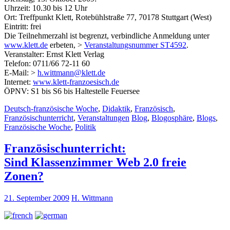
Uhrzeit: 10.30 bis 12 Uhr
Ort: Treffpunkt Klett, Rotebühlstraße 77, 70178 Stuttgart (West)
Eintritt: frei
Die Teilnehmerzahl ist begrenzt, verbindliche Anmeldung unter
www.klett.de
erbeten, >
Veranstaltungsnummer ST4592
.
Veranstalter: Ernst Klett Verlag
Telefon: 0711/66 72-11 60
E-Mail: >
h.wittmann@klett.de
Internet:
www.klett-franzoesisch.de
ÖPNV: S1 bis S6 bis Haltestelle Feuersee
Deutsch-französische Woche
,
Didaktik
,
Französisch
,
Französischunterricht
,
Veranstaltungen
Blog
,
Blogosphäre
,
Blogs
,
Französische Woche
,
Politik
Französischunterricht:
Sind Klassenzimmer Web 2.0 freie
Zonen?
21. September 2009
H. Wittmann