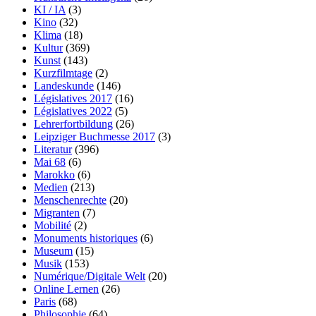
KI / IA
(3)
Kino
(32)
Klima
(18)
Kultur
(369)
Kunst
(143)
Kurzfilmtage
(2)
Landeskunde
(146)
Législatives 2017
(16)
Législatives 2022
(5)
Lehrerfortbildung
(26)
Leipziger Buchmesse 2017
(3)
Literatur
(396)
Mai 68
(6)
Marokko
(6)
Medien
(213)
Menschenrechte
(20)
Migranten
(7)
Mobilité
(2)
Monuments historiques
(6)
Museum
(15)
Musik
(153)
Numérique/Digitale Welt
(20)
Online Lernen
(26)
Paris
(68)
Philosophie
(64)