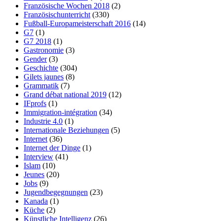
Französische Wochen 2018
(2)
Französischunterricht
(330)
Fußball-Europameisterschaft 2016
(14)
G7
(1)
G7 2018
(1)
Gastronomie
(3)
Gender
(3)
Geschichte
(304)
Gilets jaunes
(8)
Grammatik
(7)
Grand débat national 2019
(12)
IFprofs
(1)
Immigration-intégration
(34)
Industrie 4.0
(1)
Internationale Beziehungen
(5)
Internet
(36)
Internet der Dinge
(1)
Interview
(41)
Islam
(10)
Jeunes
(20)
Jobs
(9)
Jugendbegegnungen
(23)
Kanada
(1)
Küche
(2)
Künstliche Intelligenz
(26)