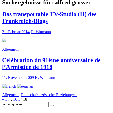
Suchergebnisse für:
alfred grosser
Das transportable TV-Studio (II) des
Frankreich-Blogs
21. Februar 2014
H. Wittmann
Allgemein
Célébration du 91ème anniversaire de
l’Armistice de 1918
11. November 2009
H. Wittmann
Allgemein
,
Deutsch-französische Beziehungen
«
1
…
16
17
18
Suche
nach: