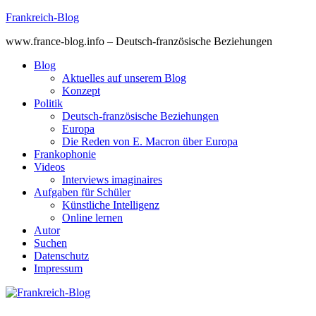
Skip
Frankreich-Blog
to
www.france-blog.info – Deutsch-französische Beziehungen
content
Blog
Aktuelles auf unserem Blog
Konzept
Politik
Deutsch-französische Beziehungen
Europa
Die Reden von E. Macron über Europa
Frankophonie
Videos
Interviews imaginaires
Aufgaben für Schüler
Künstliche Intelligenz
Online lernen
Autor
Suchen
Datenschutz
Impressum