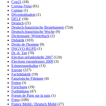
Cop21
(18)
Corona-Virus
(61)
Cuisine
(1)
Décentralisation
(1)
DELF
(18)
Deutsch
(21)
Deutsch-französische Beziehungen
(724)
Deutsch-französische Woche
(9)
Dictionnaire /Wörterbuch
(2)
Didaktik
(103)
Droits de l'homme
(9)
DSGVO-RGPD
(1)
Dt.-fr. Tag
(70)
Election présidentielle 2007
(124)
Elections européennes 2009
(3)
Erinnerungskultur
(13)
Europe
(227)
Fachdidaktik
(19)
Fanzösische Filmtage
(4)
Ferien
(3)
Forschung
(19)
Fortbildung
(47)
Forum de Paris sur la paix
(1)
Fotos
(109)
France Mobil / Deutsch Mobil
(27)