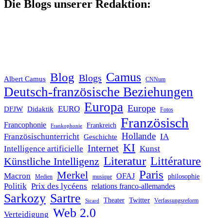
Die Blogs unserer Redaktion:
Blog
Camus
Blogs
Albert Camus
CNNum
Deutsch-französische Beziehungen
Europa
Europe
EURO
DFJW
Didaktik
Fotos
Französisch
Francophonie
Frankreich
Frankophonie
Hollande
Französischunterricht
IA
Geschichte
KI
Internet
Intelligence artificielle
Kunst
Literatur
Littérature
Künstliche Intelligenz
Paris
Merkel
Macron
OFAJ
philosophie
Medien
musique
Politik
Prix des lycéens
relations franco-allemandes
Sarkozy
Sartre
Twitter
Theater
Verfassungsreform
Sicard
Web 2.0
Verteidigung