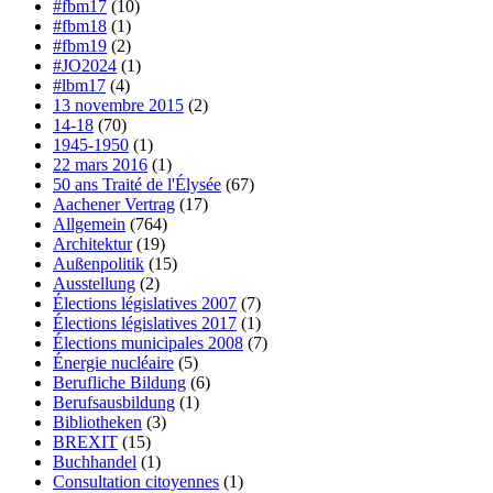
#fbm17
(10)
#fbm18
(1)
#fbm19
(2)
#JO2024
(1)
#lbm17
(4)
13 novembre 2015
(2)
14-18
(70)
1945-1950
(1)
22 mars 2016
(1)
50 ans Traité de l'Élysée
(67)
Aachener Vertrag
(17)
Allgemein
(764)
Architektur
(19)
Außenpolitik
(15)
Ausstellung
(2)
Élections législatives 2007
(7)
Élections législatives 2017
(1)
Élections municipales 2008
(7)
Énergie nucléaire
(5)
Berufliche Bildung
(6)
Berufsausbildung
(1)
Bibliotheken
(3)
BREXIT
(15)
Buchhandel
(1)
Consultation citoyennes
(1)