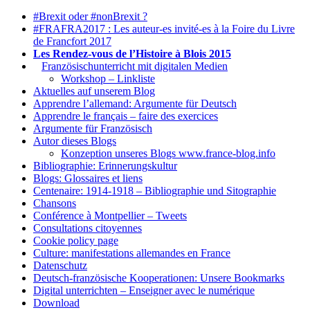
#Brexit oder #nonBrexit ?
#FRAFRA2017 : Les auteur-es invité-es à la Foire du Livre
de Francfort 2017
Les Rendez-vous de l’Histoire à Blois 2015
1.
Französischunterricht mit digitalen Medien
Workshop – Linkliste
Aktuelles auf unserem Blog
Apprendre l’allemand: Argumente für Deutsch
Apprendre le français – faire des exercices
Argumente für Französisch
Autor dieses Blogs
Konzeption unseres Blogs www.france-blog.info
Bibliographie: Erinnerungskultur
Blogs: Glossaires et liens
Centenaire: 1914-1918 – Bibliographie und Sitographie
Chansons
Conférence à Montpellier – Tweets
Consultations citoyennes
Cookie policy page
Culture: manifestations allemandes en France
Datenschutz
Deutsch-französische Kooperationen: Unsere Bookmarks
Digital unterrichten – Enseigner avec le numérique
Download