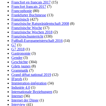
Francfort en français 2017
(15)
Francfort français 2017
(7)
Francophonie
(80)
Frankfurter Buchmesse
(13)
Französisch
(427)
Französische Ratspräsidentschaft 2008
(8)
Französische Woche
(17)
Französische Wochen 2018
(2)
Französischunterricht
(330)
Fußball-Europameisterschaft 2016
(14)
G7
(1)
G7 2018
(1)
Gastronomie
(3)
Gender
(3)
Geschichte
(304)
Gilets jaunes
(8)
Grammatik
(7)
Grand débat national 2019
(12)
IFprofs
(1)
Immigration-intégration
(34)
Industrie 4.0
(1)
Internationale Beziehungen
(5)
Internet
(36)
Internet der Dinge
(1)
Interview
(41)