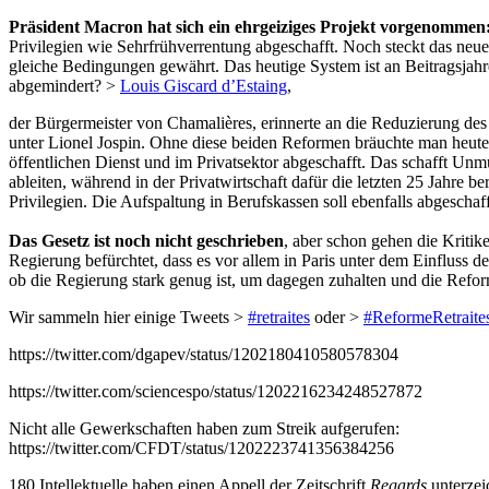
Präsident Macron hat sich ein ehrgeiziges Projekt vorgenommen
Privilegien wie Sehrfrühverrentung abgeschafft. Noch steckt das neu
gleiche Bedingungen gewährt. Das heutige System ist an Beitragsjahr
abgemindert? >
Louis Giscard d’Estaing
,
der Bürgermeister von Chamalières, erinnerte an die Reduzierung des 
unter Lionel Jospin. Ohne diese beiden Reformen bräuchte man heut
öffentlichen Dienst und im Privatsektor abgeschafft. Das schafft Unm
ableiten, während in der Privatwirtschaft dafür die letzten 25 Jahre b
Privilegien. Die Aufspaltung in Berufskassen soll ebenfalls abgeschaff
Das Gesetz ist noch nicht geschrieben
, aber schon gehen die Kriti
Regierung befürchtet, dass es vor allem in Paris unter dem Einfluss
ob die Regierung stark genug ist, um dagegen zuhalten und die Refo
Wir sammeln hier einige Tweets >
#retraites
oder >
#ReformeRetraite
https://twitter.com/dgapev/status/1202180410580578304
https://twitter.com/sciencespo/status/1202216234248527872
Nicht alle Gewerkschaften haben zum Streik aufgerufen:
https://twitter.com/CFDT/status/1202223741356384256
180 Intellektuelle haben einen Appell der Zeitschrift
Regards
unterzei