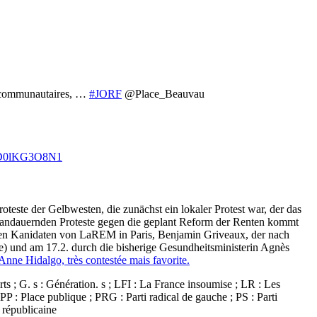
et communautaires, …
#JORF
@Place_Beauvau
co/D0lKG3O8N1
este der Gelbwesten, die zunächst ein lokaler Protest war, der das
r andauernden Proteste gegen die geplant Reform der Renten kommt
den Kanidaten von LaREM in Paris, Benjamin Griveaux, der nach
 und am 17.2. durch die bisherige Gesundheitsministerin Agnès
 Anne Hidalgo, très contestée mais favorite.
 ; G. s : Génération. s ; LFI : La France insoumise ; LR : Les
: Place publique ; PRG : Parti radical de gauche ; PS : Parti
 républicaine