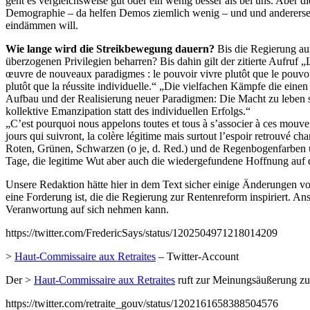
geht es vergleichsweise gut oder ein wenig besser als bei uns. Aber 
Demographie – da helfen Demos ziemlich wenig – und und andererseits
eindämmen will.
Wie lange wird die Streikbewegung dauern?
Bis die Regierung au
überzogenen Privilegien beharren? Bis dahin gilt der zitierte Aufruf „Les
œuvre de nouveaux paradigmes : le pouvoir vivre plutôt que le pouvoir d’
plutôt que la réussite individuelle.“ „Die vielfachen Kämpfe die eine
Aufbau und der Realisierung neuer Paradigmen: Die Macht zu leben stat
kollektive Emanzipation statt des individuellen Erfolgs.“
„C’est pourquoi nous appelons toutes et tous à s’associer à ces mouvemen
jours qui suivront, la colère légitime mais surtout l’espoir retrouvé ch
Roten, Grünen, Schwarzen (o je, d. Red.) und de Regenbogenfarben 
Tage, die legitime Wut aber auch die wiedergefundene Hoffnung auf de
Unsere Redaktion hätte hier in dem Text sicher einige Änderungen vo
eine Forderung ist, die die Regierung zur Rentenreform inspiriert. Ans
Veranwortung auf sich nehmen kann.
https://twitter.com/FredericSays/status/1202504971218014209
>
Haut-Commissaire aux Retraites
– Twitter-Account
Der >
Haut-Commissaire aux Retraites
ruft zur Meinungsäußerung z
https://twitter.com/retraite_gouv/status/1202161658388504576