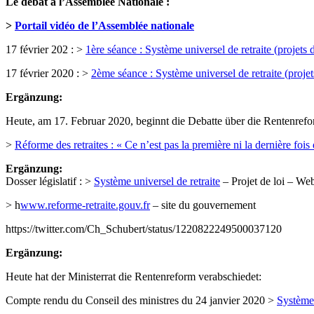
Le débat à l’Assemblée Nationale :
>
Portail vidéo de l’Assemblée nationale
17 février 202 : >
1ère séance : Système universel de retraite (projets 
17 février 2020 : >
2ème séance : Système universel de retraite (projet
Ergänzung:
Heute, am 17. Februar 2020, beginnt die Debatte über die Rentenref
>
Réforme des retraites : « Ce n’est pas la première ni la dernière foi
Ergänzung:
Dosser législatif : >
Système universel de retraite
– Projet de loi – We
> h
www.reforme-retraite.gouv.fr
– site du gouvernement
https://twitter.com/Ch_Schubert/status/1220822249500037120
Ergänzung:
Heute hat der Ministerrat die Rentenreform verabschiedet:
Compte rendu du Conseil des ministres du 24 janvier 2020 >
Système 