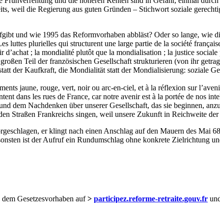
die Frühverrentung und die höheren Renten sind in Gefahr, einmal durch
, weil die Regierung aus guten Gründen – Stichwort soziale gerechtigk
fgibt und wie 1995 das Reformvorhaben abbläst? Oder so lange, wie d
 luttes plurielles qui structurent une large partie de la société français
achat ; la mondialité plutôt que la mondialisation ; la justice sociale pl
n großen Teil der französischen Gesellschaft strukturieren (von ihr ge
t der Kaufkraft, die Mondialität statt der Mondialisierung: soziale Gere
ts jaune, rouge, vert, noir ou arc-en-ciel, et à la réflexion sur l’aveni
antent dans les rues de France, car notre avenir est à la portée de nos in
und dem Nachdenken über unserer Gesellschaft, das sie beginnen, anz
n Straßen Frankreichs singen, weil unsere Zukunft in Reichweite der ko
rgeschlagen, er klingt nach einen Anschlag auf den Mauern des Mai 68
onsten ist der Aufruf ein Rundumschlag ohne konkrete Zielrichtung und e
u dem Gesetzesvorhaben auf
>
participez.reforme-retraite.gouv.fr
und