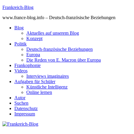
Skip
Frankreich-Blog
to
www.france-blog.info – Deutsch-französische Beziehungen
content
Blog
Aktuelles auf unserem Blog
Konzept
Politik
Deutsch-französische Beziehungen
Europa
Die Reden von E. Macron über Europa
Frankophonie
Videos
Interviews imaginaires
Aufgaben für Schüler
Künstliche Intelligenz
Online lernen
Autor
Suchen
Datenschutz
Impressum