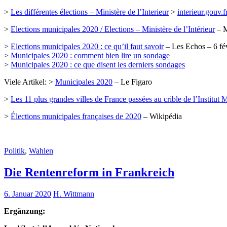
>
Les différentes élections – Ministère de l’Interieur
>
interieur.gouv.f
>
Elections municipales 2020 / Elections – Ministère de l’Intérieur
– M
>
Elections municipales 2020 : ce qu’il faut savoir
– Les Echos – 6 fé
>
Municipales 2020 : comment bien lire un sondage
>
Municipales 2020 : ce que disent les derniers sondages
Viele Artikel: >
Municipales 2020
– Le Figaro
>
Les 11 plus grandes villes de France passées au crible de l’Institut
>
Élections municipales françaises de 2020
– Wikipédia
Politik
,
Wahlen
Die Rentenreform in Frankreich
6. Januar 2020
H. Wittmann
Ergänzung: