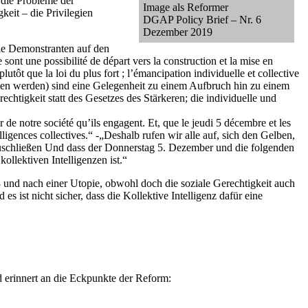
 die Probleme der
Image als Reformer
eit – die Privilegien
DGAP Policy Brief – Nr. 6
Dezember 2019
ie Demonstranten auf den
e sont une possibilité de départ vers la construction et la mise en
utôt que la loi du plus fort ; l’émancipation individuelle et collective
tragen werden) sind eine Gelegenheit zu einem Aufbruch hin zu einem
chtigkeit statt des Gesetzes des Stärkeren; die individuelle und
r de notre société qu’ils engagent. Et, que le jeudi 5 décembre et les
telligences collectives.“ -„Deshalb rufen wir alle auf, sich den Gelben,
uschließen Und dass der Donnerstag 5. Dezember und die folgenden
llektiven Intelligenzen ist.“
 und nach einer Utopie, obwohl doch die soziale Gerechtigkeit auch
s ist nicht sicher, dass die Kollektive Intelligenz dafür eine
 erinnert an die Eckpunkte der Reform: