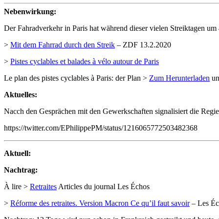
Nebenwirkung:
Der Fahradverkehr in Paris hat während dieser vielen Streiktagen 
>
Mit dem Fahrrad durch den Streik
– ZDF 13.2.2020
>
Pistes cyclables et balades à vélo autour de Paris
Le plan des pistes cyclables à Paris: der Plan >
Zum Herunterladen
un
Aktuelles:
Nacch den Gesprächen mit den Gewerkschaften signalisiert die Reg
https://twitter.com/EPhilippePM/status/1216065772503482368
Aktuell:
Nachtrag:
À lire >
Retraites
Articles du journal Les Échos
>
Réforme des retraites. Version Macron Ce qu’il faut savoir
– Les Éc