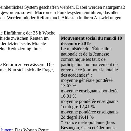
in einheitliches System geschaffen werden. Dabei werden naturgemäß
 geworden: so will Macron ein Punktesystem einführen, das allen
llen. Werden mit der Reform auch Altlasten in ihren Auswirkungen
 die Einführung der 35 h Woche
chiede zwischen Renten im
Mouvement social du mardi 10
 der letzten sechs Monate
décembre 2019
 eine Reduzierung ihrer
Le ministère de l’Éducation
nationale et de la Jeunesse
communique les taux de
die Reform zu verwässern. Die
participation au mouvement de
e. Nun stellt sich die Frage,
grève de ce jour pour la totalité
des académies* :
moyenne générale pondérée
13,67 %
moyenne enseignants pondérée
16,01 %
moyenne pondérée enseignants
1er degré 12,41 %
moyenne pondérée enseignants
2d degré 19,41 %
* France métropolitaine (hors
Besançon, Caen et Clermont-
 luttent
. Das Worten
Rente