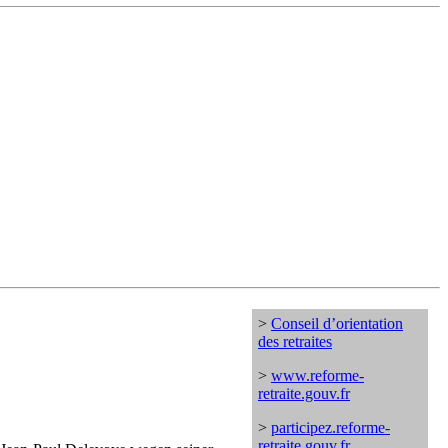
>
Conseil d’orientation
des retraites
>
www.reforme-
retraite.gouv.fr
>
participez.reforme-
retraite.gouv.fr