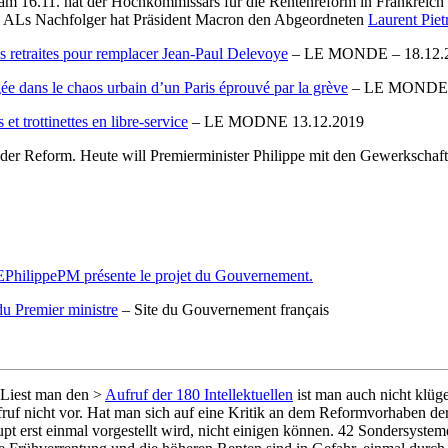
, am 16.11. hat der Hochkommissars für die Rentenreform in Frankreic
egt. ALs Nachfolger hat Präsident Macron den Abgeordneten
Laurent Piet
s retraites pour remplacer Jean-Paul Delevoye
– LE MONDE – 18.12.
gée dans le chaos urbain d’un Paris éprouvé par la grève
– LE MONDE 
 et trottinettes en libre-service
– LE MODNE 13.12.2019
er Reform. Heute will Premierminister Philippe mit den Gewerkschafte
PhilippePM présente le projet du Gouvernement.
 du Premier ministre
– Site du Gouvernement français
 Liest man den >
Aufruf der 180 Intellektuellen
ist man auch nicht klüg
uf nicht vor. Hat man sich auf eine Kritik an dem Reformvorhaben de
t erst einmal vorgestellt wird, nicht einigen können. 42 Sondersyste