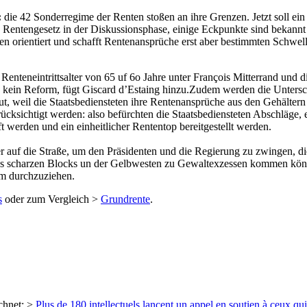
:
die 42 Sonderregime der Renten stoßen an ihre Grenzen. Jetzt soll e
e Rentengesetz in der Diskussionsphase, einige Eckpunkte sind bekannt
en orientiert und schafft Rentenansprüche erst aber bestimmten Schwe
Renteneintrittsalter von 65 uf 6o Jahre unter François Mitterrand und
e kein Reform, fügt Giscard d’Estaing hinzu.Zudem werden die Unters
ut, weil die Staatsbediensteten ihre Rentenansprüche aus den Gehältern
erücksichtigt werden: also befürchten die Staatsbediensteten Abschläge,
t werden und ein einheitlicher Rententop bereitgestellt werden.
ker auf die Straße, um den Präsidenten und die Regierung zu zwingen, 
 des scharzen Blocks un der Gelbwesten zu Gewaltexzessen kommen könnt
rm durchzuziehen.
s
oder zum Vergleich >
Grundrente
.
chnet: >
Plus de 180 intellectuels lancent un appel en soutien à ceux qui