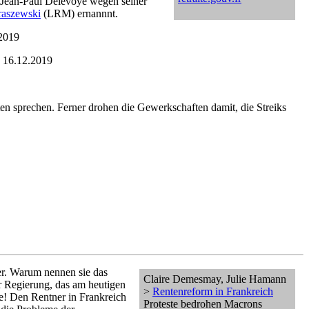
h Jean-Paul Delevoye wegen seiner
raszewski
(LRM) ernannnt.
2019
16.12.2019
n sprechen. Ferner drohen die Gewerkschaften damit, die Streiks
er. Warum nennen sie das
Claire Demesmay, Julie Hamann
r Regierung, das am heutigen
>
Rentenreform in Frankreich
me! Den Rentner in Frankreich
Proteste bedrohen Macrons