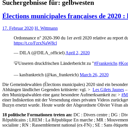
Suchergebnisse für:
gelbwesten
Élections municipales françaises de 2020 : 
17. Februar 2020
H. Wittmann
Ordonnance n° 2020-390 du 1er avril 2020 relative au report 
https://t.co/FzrxNaW8cl
— DILA (@DILA_officiel)
April 2, 2020
💡Unseren druckfrischen Länderbericht zu "
#Frankreichs
#Ko
— kasfrankreich (@kas_frankreich)
March 26, 2020
Die Gemeindewahlen (Élections municipales) 2020 sind ein besonderer
Abhängen ländlicher Gegenden kritisierte: vgl. >
Les Gilets Jaunes
– 
den Munizipalwahlen eine ganz besondere Aufmerksamkeit zu: >
#Mu
einer Indiskretion mit der Versendung eines privaten Videos zurückge
Buzyn ersetzt wurde. Heute wurde der Abgeordnete Olivier Véran als 
18 politische Formationen treten an:
DC : Divers centre ; DG : Div
Républicains ; LREM : La République En marche ; MR : Mouvement radi
socialiste ; RN : Rassemblement national (ex-FN) ; SE : Sans étiquet