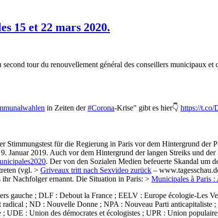
les 15 et 22 mars 2020.
du second tour du renouvellement général des conseillers municipaux 
mmunalwahlen
in Zeiten der
#Corona
-Krise" gibt es hier👇
https://t.
 Stimmungstest für die Regierung in Paris vor dem Hintergrund der Prot
9. Januar 2019. Auch vor dem Hintergrund der langen Streiks und de
nicipales2020
. Der von den Sozialen Medien befeuerte Skandal um 
treten (vgl. >
Griveaux tritt nach Sexvideo zurück
– www.tagesschau.de)
ihr Nachfolger ernannt. Die Situation in Paris: >
Municipales à Paris :
ers gauche ; DLF : Debout la France ; EELV : Europe écologie-Les Verts
cal ; ND : Nouvelle Donne ; NPA : Nouveau Parti anticapitaliste ; PP 
te ; UDE : Union des démocrates et écologistes ; UPR : Union populaire