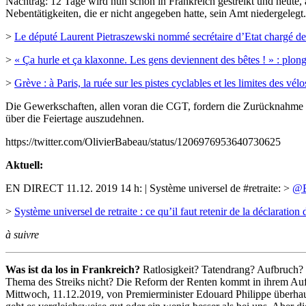
Nachtrag: 12 Tage wird nun schon in Frankreich gestreikt und heute
Nebentätigkeiten, die er nicht angegeben hatte, sein Amt niedergel
>
Le député Laurent Pietraszewski nommé secrétaire d’Etat chargé de
>
« Ça hurle et ça klaxonne. Les gens deviennent des bêtes ! » : plon
>
Grève : à Paris, la ruée sur les pistes cyclables et les limites des vélos
Die Gewerkschaften, allen voran die CGT, fordern die Zurücknahme d
über die Feiertage auszudehnen.
https://twitter.com/OlivierBabeau/status/1206976953640730625
Aktuell:
EN DIRECT 11.12. 2019 14 h: | Système universel de #retraite: >
@E
>
Système universel de retraite : ce qu’il faut retenir de la déclaration
à suivre
Was ist da los in Frankreich?
Ratlosigkeit? Tatendrang? Aufbruch?
Thema des Streiks nicht? Die Reform der Renten kommt in ihrem Aufr
Mittwoch, 11.12.2019, von Premierminister Edouard Philippe überhaup