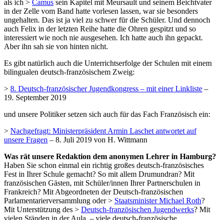
als ich >
Camus
sein Kapitel mit Meursault und seinem Beichtvater
in der Zelle vom Band hatte vorlesen lassen, war sie besonders
ungehalten. Das ist ja viel zu schwer für die Schüler. Und dennoch
auch Felix in der letzten Reihe hatte die Ohren gespitzt und so
interessiert wie noch nie ausgesehen. Ich hatte auch ihn gepackt.
Aber ihn sah sie von hinten nicht.
Es gibt natürlich auch die Unterrichtserfolge der Schulen mit einem
bilingualen deutsch-französischem Zweig:
>
8. Deutsch-französischer Jugendkongress – mit einer Linkliste
–
19. September 2019
und unsere Politiker setzen sich auch für das Fach Französisch ein:
>
Nachgefragt: Ministerpräsident Armin Laschet antwortet auf
unsere Fragen
– 8. Juli 2019 von H. Wittmann
Was rät unsere Redaktion dem anonymen Lehrer in Hamburg?
Haben Sie schon einmal ein richtig großes deutsch-französisches
Fest in Ihrer Schule gemacht? So mit allem Drumundran? Mit
französischen Gästen, mit Schüler/innen Ihrer Partnerschulen in
Frankreich? Mit Abgeordneten der Deutsch-französischen
Parlamentarierversammlung oder >
Staatsminister Michael Roth
?
Mit Unterstützung des >
Deutsch-französischen Jugendwerks
? Mit
vielen Ständen in der Aula, – viele deutsch-französische