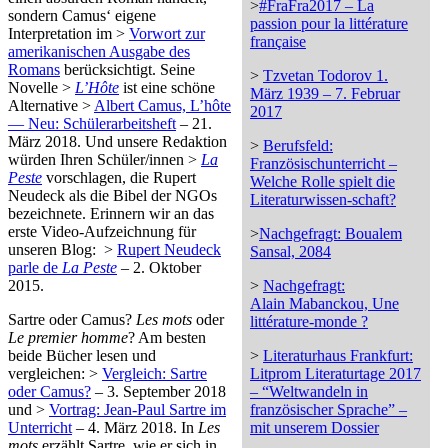
>
#FraFra2017 – La
sondern Camus‘ eigene
passion pour la littérature
Interpretation im >
Vorwort zur
française
amerikanischen Ausgabe des
Romans
berücksichtigt. Seine
>
Tzvetan Todorov 1.
Novelle >
L’Hôte
ist eine schöne
März 1939 – 7. Februar
Alternative >
Albert Camus, L’hôte
2017
— Neu: Schülerarbeitsheft
– 21.
März 2018. Und unsere Redaktion
>
Berufsfeld:
würden Ihren Schüler/innen >
La
Französischunterricht –
Peste
vorschlagen, die Rupert
Welche Rolle spielt die
Neudeck als die Bibel der NGOs
Literaturwissen-schaft?
bezeichnete. Erinnern wir an das
erste Video-Aufzeichnung für
>
Nachgefragt: Boualem
unseren Blog: >
Rupert Neudeck
Sansal, 2084
parle de
La Peste
– 2. Oktober
2015.
>
Nachgefragt:
Alain Mabanckou, Une
Sartre oder Camus?
Les mots
oder
littérature-monde ?
Le premier homme
? Am besten
beide Bücher lesen und
>
Literaturhaus Frankfurt:
vergleichen: >
Vergleich: Sartre
Litprom Literaturtage 2017
oder Camus?
– 3. September 2018
– “Weltwandeln in
und >
Vortrag: Jean-Paul Sartre im
französischer Sprache” –
Unterricht
– 4. März 2018. In
Les
mit unserem Dossier
mots
erzählt Sartre, wie er sich in