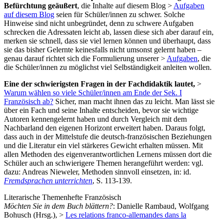
Befürchtung geäußert
, die Inhalte auf diesem Blog >
Aufgaben
auf diesem Blog
seien für Schüler/innen zu schwer. Solche
Hinweise sind nicht unbegründet, denn zu schwere Aufgaben
schrecken die Adressaten leicht ab, lassen diese sich aber darauf ein,
merken sie schnell, dass sie viel lernen können und überhaupt, dass
sie das bisher Gelernte keinesfalls nicht umsonst gelernt haben –
genau darauf richtet sich die Formulierung unserer >
Aufgaben
, die
die Schüler/innen zu möglichst viel Selbständigkeit anleiten wollen.
Eine der schwierigsten Fragen in der Fachdidaktik lautet,
>
Warum wählen so viele Schüler/innen am Ende der Sek. I
Französisch ab?
Sicher, man macht ihnen das zu leicht. Man lässt sie
über ein Fach und seine Inhalte entscheiden, bevor sie wichtige
Autoren kennengelernt haben und durch Vergleich mit dem
Nachbarland den eigenen Horizont erweitert haben.
Daraus folgt,
dass auch in der Mittelstufe die deutsch-französischen Beziehungen
und die Literatur ein viel stärkeres Gewicht erhalten müssen. Mit
allen Methoden des eigenverantwortlichen Lernens müssen dort die
Schüler auch an schwierigere Themen herangeführt werden: vgl.
dazu: Andreas Nieweler, Methoden sinnvoll einsetzen, in: id.
Fremdsprachen unterrichten
, S. 113-139.
Literarische Themenhefte Französisch
Möchten Sie in dem Buch blättern?
: Danielle Rambaud, Wolfgang
Bohusch (Hrsg.), >
Les relations franco-allemandes dans la