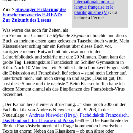
internationale pour la
langue française et le
Zur >
Stavanger-Erklärung des
plurilinguisme (V)
: La
Forschernetzwerks E-READ:
lecture à l’école
Zur Zukunft des Lesens
Was waren das noch für Zeiten, als
ein Freund mir Camus‘
Le Mythe de Sisyphe
mitbrachte und dieses
Buch zu meinem ersten ganz gelesenen Taaschenbuch wurde. Mein
Klassenlehrer schlug mir ein Referat über dieses Buch vor,
korrigierte meinen Entwurf mit mir zusammen in der
Lehrerbibliothek und schärfte mir ein: 20 Minuten. Dann kam der
große Tag. Leistungskurs Französisch im Schiller-Gymnasium in
Köln. Nach 10 Minuten – ein Schüler hatte schon zwei Fragen stellt,
die Diskussion auf Französisch lief schon – stand mein Lehrer auf,
unterbrach mich, sah mich streng an und sagte: „Das ist gut, Du
hast diese Stunde und die nächste.“ Beim Klassentreffen habe ich
diesen Moment einmal als das Einpflanzen des Französisch-Virus
bezeichnet.
„Der Kanon bedarf einer Auffrischung…“ stand noch 2006 in der
Fachdidaktik von Andreas Nieweler et. al., S. 208, in der
Neuauflage >
Andreas Nieweler (Hrsg.), Fachdidaktik Französisch.
Das Handbuch für Theorie und Praxis
heißt es „Die Bandbreite der
für den Französischunterricht in Frage kommenden literarischen
Texte ist enorm: Neben den Klassikern – ob nun ältere oder