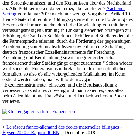
den Sprachkenntnissen und den Kenntnissen über das Nachbarland
ab. Alle Politiker nicken dabei immer, aber auch der >
Aachener
Vertrag
vom Januar 2019 macht nur wenige Vorgaben: „Artikel 10.
Beide Staaten führen ihre Bildungssysteme durch die Förderung des
Erwerbs der Partnersprache, durch die Entwicklung von mit ihrer
verfassungsmäßigen Ordnung in Einklang stehenden Strategien zur
Erhöhung der Zahl der Schülerinnen, Schüler und Studierenden, die
die Partnersprache erlernen, durch die Förderung der gegenseitigen
Anerkennung von Schulabschlüssen sowie durch die Schaffung
deutsch-französischer Exzellenzinstrumente für Forschung,
Ausbildung und Berufsbildung sowie integrierter deutsch-
französischer dualer Studiengänge enger zusammen.“ Schon wieder
wird zuerst der Föderalismus indirekt aber dafür umso deutlicher
formuliert, so also ob alle weitergehenden Maßnahmen im Keim
erstickt werden sollen, man will fördern… gar
„Exzellenzinstrumente“ einsetzen und die Berufsausbildung
verbessern, das ist alles zu wenig und man riskiert es, dass alles
beim Alten bleibt und Französisch und Deutsch weiter an Boden
verlieren.
>
Le réseau franco-allemand des écoles maternelles bilingues «
Élysée 2020 » Rapport IGEN
– Décembre 2018