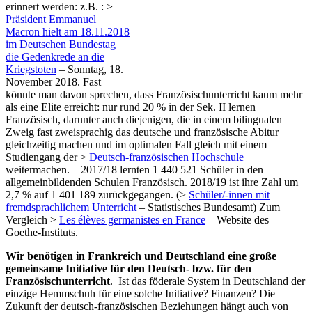
erinnert werden: z.B. : >
Präsident Emmanuel
Macron hielt am 18.11.2018
im Deutschen Bundestag
die Gedenkrede an die
Kriegstoten
– Sonntag, 18.
November 2018. Fast
könnte man davon sprechen, dass Französischunterricht kaum mehr
als eine Elite erreicht: nur rund 20 % in der Sek. II lernen
Französisch, darunter auch diejenigen, die in einem bilingualen
Zweig fast zweisprachig das deutsche und französische Abitur
gleichzeitig machen und im optimalen Fall gleich mit einem
Studiengang der >
Deutsch-französischen Hochschule
weitermachen. – 2017/18 lernten 1 440 521 Schüler in den
allgemeinbildenden Schulen Französisch. 2018/19 ist ihre Zahl um
2,7 % auf 1 401 189 zurückgegangen. (>
Schüler/-innen mit
fremdsprachlichem Unterricht
– Statistisches Bundesamt) Zum
Vergleich >
Les élèves germanistes en France
– Website des
Goethe-Instituts.
Wir benötigen in Frankreich und Deutschland eine große
gemeinsame Initiative für den Deutsch- bzw. für den
Französischunterricht
. Ist das föderale System in Deutschland der
einzige Hemmschuh für eine solche Initiative? Finanzen? Die
Zukunft der deutsch-französischen Beziehungen hängt auch von