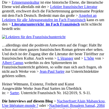
Die >
Erinnerungskultur
ist eine historische Ebene, die literarische
Ebene wird allenfalls mit der >
Lektüre französischer Literatur
gestreift, erschwert doch die Fächertrennung gemeinsame Projekte
mit dem Fach Deutsch. Bedenkt man das große >
Angebot an
Lektüren für alle Jahrgangsstufen im Fach Französisch
kann es um
den >
Literaturunterricht im Fach Französisch
nicht schlecht
bestellt sein:
…allerdings sind die positiven Antworten auf die Frage: Habt Ihr
schon mal einen ganzen französischen Roman gelesen eher selten.
Und doch ist der Zugang über die Literatur der beste Türöffner zur
französischen Kultur. Auch wenn >
L’étranger
und >
L’hôte
von >
Albert Camus
weiterhin zu den Spitzenreitern im
Französischunterricht gehören,
so sollte man sich auch fragen, ob
nicht auch Werke von >
Jean-Paul Sartre
zur Unterrichtslektüre
gehören sollten.
Heiner Wittmann, Existenz, Freiheit und Kunst
Ausgewählte Werke Jean-Paul Sartres im Überblick
in: >
Sartre
. Unterricht Französisch Nr. 162/2019, S. 9-11.
Die Interviews auf diesem Blog
>
Nachgefragt:Alain Mabanckou,
Une littérature-monde ?
oder >
Nachgefragt: Boualem Sansal, 2084