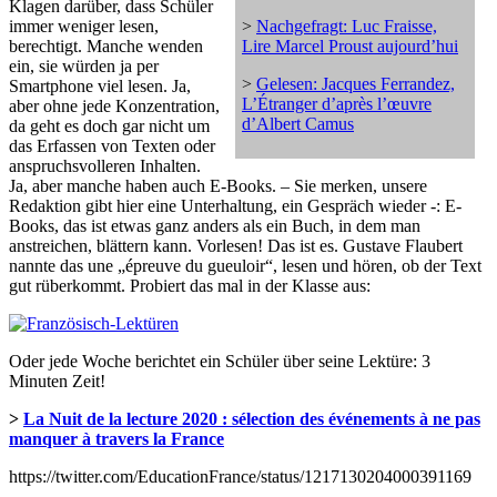
Klagen darüber, dass Schüler
immer weniger lesen,
>
Nachgefragt: Luc Fraisse,
berechtigt. Manche wenden
Lire Marcel Proust aujourd’hui
ein, sie würden ja per
>
Gelesen: Jacques Ferrandez,
Smartphone viel lesen. Ja,
L’Étranger d’après l’œuvre
aber ohne jede Konzentration,
d’Albert Camus
da geht es doch gar nicht um
das Erfassen von Texten oder
anspruchsvolleren Inhalten.
Ja, aber manche haben auch E-Books. – Sie merken, unsere
Redaktion gibt hier eine Unterhaltung, ein Gespräch wieder -: E-
Books, das ist etwas ganz anders als ein Buch, in dem man
anstreichen, blättern kann. Vorlesen! Das ist es. Gustave Flaubert
nannte das une „épreuve du gueuloir“, lesen und hören, ob der Text
gut rüberkommt. Probiert das mal in der Klasse aus:
Oder jede Woche berichtet ein Schüler über seine Lektüre: 3
Minuten Zeit!
>
La Nuit de la lecture 2020 : sélection des événements à ne pas
manquer à travers la France
https://twitter.com/EducationFrance/status/1217130204000391169