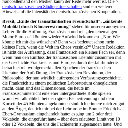
francoallemand den Medien kaum der Rede mehr wert ist. Die >
deutsch-französischen Städtepartnerschaften
sind ein weiterer
Hinweis auf die Intensität der deutsch-französischen Kooperation.
Brexit, „Ende der transatlantischen Freundschaft“, „sinkende
Mobilität durch Klimaerwärmung“
stehen für unseren anonymen
Lehrer für die Hoffnung, Französisch und mit „dem ehemaligen
Motor Europas“ könnten wieder Aufwind bekommen. „Nur: Wie
könnte ich mir das wünschen? Denn was bedeutet schon mein
kleines Fach, wenn die Welt im Chaos versinkt?“ Unsere Redaktion
ist nicht der Auffassung, dass Französisch ein kleines Fach sei, denn
wenn man den Einfluss der französischen Literatur zusammen mit
der Geschichte Frankreichs und Europas durch die Jahrhunderte
betrachtet mit wohlgemerkt allen Epochen der französischen
Literatur, der Aufklärung, der Französischen Revolution, der
Philosophie, der nun wirklich aufregenden Verfassungsgeschichte,
die Frankreich zu einem politischen Laboratorium ohnegleichen
macht, dann sind das Dimensionen, die heute im
Französischunterricht eine eher untergeordnete Rolle spielen –
womit wir allmählich bei der rigiden Fächertrennung und dem
Korsett der 45 Minuten angekommen sind. Ich erinnere mich zu gut
an den Ärger, den ich mir bei der Lehrprobe im Bonner Friedrich-
Ebert-Gymnasium eingehandelt hatte: es ging um 2 oder drei
Vokabeln, die eingeführt hatte – über dem erlaubten Limit von 10
oder 12 Vokabeln, die uns die Fachleiterin zugestanden hatte. Und