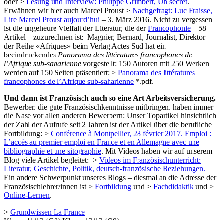
oder >
Lesung und Interview: Philippe Grimbert, Un secret
.
Erwähnen wir hier auch Marcel Proust >
Nachgefragt: Luc Fraisse,
Lire Marcel Proust aujourd’hui
– 3. März 2016. Nicht zu vergessen
ist die ungeheure Vielfalt der Literatur, die der
Francophonie
– 58
Artikel – zuzurechnen ist: Magnier, Bernard, Journalist, Direktor
der Reihe «Afriques» beim Verlag Actes Sud hat ein
beeindruckendes
Panorama des littératures francophones de
l’Afrique sub-saharienne
vorgestellt: 150 Autoren mit 250 Werken
werden auf 150 Seiten präsentiert: >
Panorama des littératures
francophones de l’Afrique sub-saharienne
*.pdf.
Und dann ist Französisch auch so eine Art Arbeitsversicherung.
Bewerber, die gute Französischkenntnisse mitbringen, haben immer
die Nase vor allen anderen Bewerbern: Unser Topartikel hinsichtlich
der Zahl der Aufrufe seit 2 Jahren ist der Artikel über die berufliche
Fortbildung: >
Conférence à Montpellier, 28 février 2017. Emploi :
L’accès au premier emploi en France et en Allemagne avec une
bibliographie et une sitographie
. Mit Videos haben wir auf unserem
Blog viele Artikel begleitet: >
Videos im Französischunterricht:
Literatur, Geschichte, Politik, deutsch-französische Beziehungen.
Ein andere Schwerpunkt unseres Blogs – diesmal an die Adresse der
Französischlehrer/innen ist >
Fortbildung
und >
Fachdidaktik
und >
Online-Lernen
.
>
Grundwissen La France