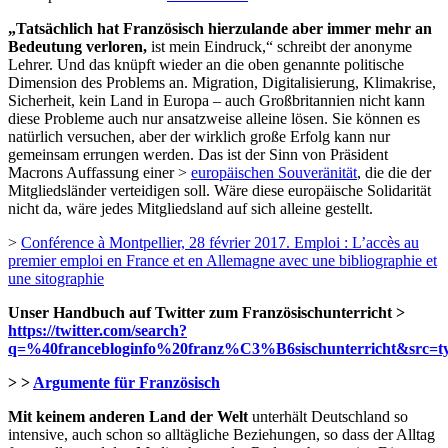
„Tatsächlich hat Französisch hierzulande aber immer mehr an
Bedeutung verloren,
ist mein Eindruck,“ schreibt der anonyme
Lehrer. Und das knüpft wieder an die oben genannte politische
Dimension des Problems an. Migration, Digitalisierung, Klimakrise,
Sicherheit, kein Land in Europa – auch Großbritannien nicht kann
diese Probleme auch nur ansatzweise alleine lösen. Sie können es
natürlich versuchen, aber der wirklich große Erfolg kann nur
gemeinsam errungen werden. Das ist der Sinn von Präsident
Macrons Auffassung einer >
europäischen Souveränität
, die die der
Mitgliedsländer verteidigen soll. Wäre diese europäische Solidarität
nicht da, wäre jedes Mitgliedsland auf sich alleine gestellt.
>
Conférence à Montpellier, 28 février 2017. Emploi : L’accès au
premier emploi en France et en Allemagne avec une bibliographie et
une sitographie
Unser Handbuch auf Twitter zum Französischunterricht >
https://twitter.com/search?
q=%40francebloginfo%20franz%C3%B6sischunterricht&src=t
> >
Argumente für Französisch
Mit keinem anderen Land der Welt
unterhält Deutschland so
intensive, auch schon so alltägliche Beziehungen, so dass der Alltag