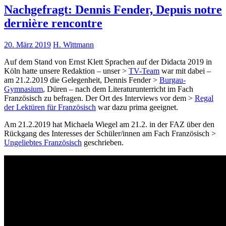
Nachgefragt: Dennis Fender, Depuis notre
dernière rencontre
20. März 2019
H. Wittmann
Auf dem Stand von Ernst Klett Sprachen auf der Didacta 2019 in
Köln hatte unsere Redaktion – unser >
TV-Team
war mit dabei –
am 21.2.2019 die Gelegenheit, Dennis Fender >
Burgau-
Gymnasium
, Düren – nach dem Literaturunterricht im Fach
Französisch zu befragen. Der Ort des Interviews vor dem >
Regal
der Lektüren für Französisch
war dazu prima geeignet.
Am 21.2.2019 hat Michaela Wiegel am 21.2. in der FAZ über den
Rückgang des Interesses der Schüler/innen am Fach Französisch >
Ungeliebtes Französisch
geschrieben.