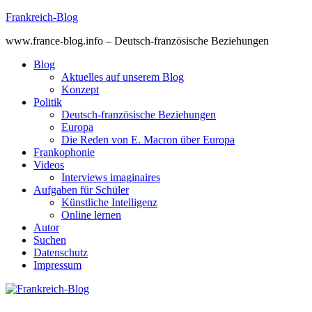
Skip
Frankreich-Blog
to
www.france-blog.info – Deutsch-französische Beziehungen
content
Blog
Aktuelles auf unserem Blog
Konzept
Politik
Deutsch-französische Beziehungen
Europa
Die Reden von E. Macron über Europa
Frankophonie
Videos
Interviews imaginaires
Aufgaben für Schüler
Künstliche Intelligenz
Online lernen
Autor
Suchen
Datenschutz
Impressum