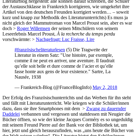
Literaturblog hergestellt: alle können darauf schreiben, die Schüler
der Austauschklasse in Frankreich korrigieren, wie umgekehrt ihre
Artikel von den deutschen Freunden korrigiert werden… – soweit
kurz und knapp zur Methodik des Literaturunterrichts) Es muss ja
nicht gleich der Mammutroman von Marcel Proust sein, aber es war
doch >
Roger Willemsen
der seinen Mitschülern von seinem
Leseerlebnis Marcel Proust,
À la recherche du temps perdu
vorschwärmte: >
Nachgefragt: Luc Fraisse, Lire
#französischeliteraturlesen
(5) Die Tragweite der
Literatur in einem Satz: "Une histoire, par exemple,
comme il ne peut en arriver, une aventure. Il faudrait
qu’elle soit belle et dure comme de l’acier et qu’elle
fasse honte aux gens de leur existence." Sartre, La
Nausée, 1938
— Frankreich-Blog (@FranceBlogInfo)
May 2, 2018
Der Erfolg des Französischunterrichts und das Werben für ihn steht
und fällt mit Literaturunterricht. Wie kriegen wir die Schüler/innen
dazu, dass sie ihre Smartphones mit dem >
Zwang zu dauernder
Daddelei
verbannen und vergessen und stattdessen mit Neugier die
Bücher öffnen, so wie der kleine Jacques Corméry es so ungeduldig
mit seinem Freund Pierre auf der Bank vor der Bibliothek tat, um
hier, jetzt und gleich herauszufinden, was „uns heute die Bücher von
der Welt zeigen würden“. Die Literatur bietet den Schüler/innen