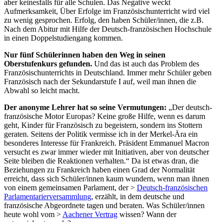
aber keinesfalls für alle Schulen. Das Negative weckt
Aufmerksamkeit, Über Erfolge im Französischunterricht wird viel
zu wenig gesprochen. Erfolg, den haben Schüler/innen, die z.B.
Nach dem Abitur mit Hilfe der Deutsch-französischen Hochschule
in einen Doppelstudiengang kommen.
Nur fünf Schülerinnen haben den Weg in seinen
Oberstufenkurs gefunden.
Und das ist auch das Problem des
Französischunterrichts in Deutschland. Immer mehr Schüler geben
Französisch nach der Sekundarstufe I auf, weil man ihnen die
Abwahl so leicht macht.
Der anonyme Lehrer hat so seine Vermutungen:
„Der deutsch-
französische Motor Europas? Keine große Hilfe, wenn es darum
geht, Kinder für Französisch zu begeistern, sondern ins Stottern
geraten. Seitens der Politik vermisse ich in der Merkel-Ära ein
besonderes Interesse für Frankreich. Präsident Emmanuel Macron
versucht es zwar immer wieder mit Initiativen, aber von deutscher
Seite bleiben die Reaktionen verhalten.“ Da ist etwas dran, die
Beziehungen zu Frankreich haben einen Grad der Normalität
erreicht, dass sich Schüler/innen kaum wundern, wenn man ihnen
von einem gemeinsamen Parlament, der >
Deutsch-französischen
Parlamentarierversammlung
, erzählt, in dem deutsche und
französische Abgeordnete tagen und beraten. Was Schüler/innen
heute wohl vom >
Aachener Vertrag
wissen? Wann der