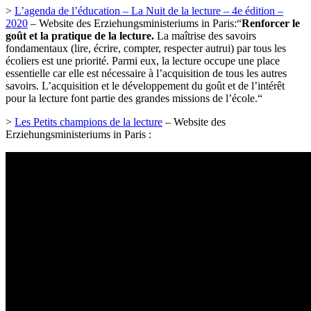
>
L’agenda de l’éducation – La Nuit de la lecture – 4e édition –
2020
– Website des Erziehungsministeriums in Paris:“
Renforcer le
goût et la pratique de la lecture.
La maîtrise des savoirs
fondamentaux (lire, écrire, compter, respecter autrui) par tous les
écoliers est une priorité. Parmi eux, la lecture occupe une place
essentielle car elle est nécessaire à l’acquisition de tous les autres
savoirs. L’acquisition et le développement du goût et de l’intérêt
pour la lecture font partie des grandes missions de l’école.“
>
Les Petits champions de la lecture
– Website des
Erziehungsministeriums in Paris :