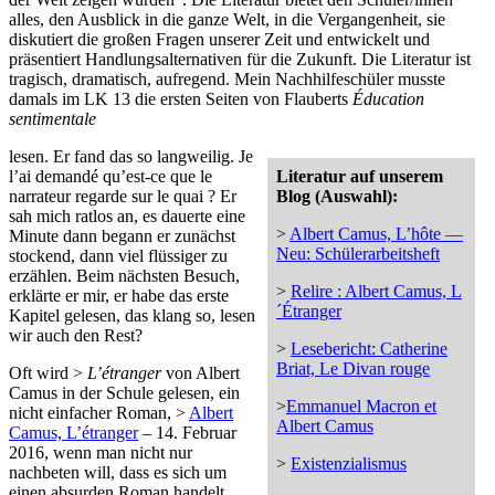
alles, den Ausblick in die ganze Welt, in die Vergangenheit, sie
diskutiert die großen Fragen unserer Zeit und entwickelt und
präsentiert Handlungsalternativen für die Zukunft. Die Literatur ist
tragisch, dramatisch, aufregend. Mein Nachhilfeschüler musste
damals im LK 13 die ersten Seiten von Flauberts
Éducation
sentimentale
lesen. Er fand das so langweilig. Je
l’ai demandé qu’est-ce que le
Literatur auf unserem
narrateur regarde sur le quai ? Er
Blog (Auswahl):
sah mich ratlos an, es dauerte eine
>
Albert Camus, L’hôte —
Minute dann begann er zunächst
Neu: Schülerarbeitsheft
stockend, dann viel flüssiger zu
erzählen. Beim nächsten Besuch,
>
Relire : Albert Camus, L
erklärte er mir, er habe das erste
´Étranger
Kapitel gelesen, das klang so, lesen
wir auch den Rest?
>
Lesebericht: Catherine
Briat, Le Divan rouge
Oft wird >
L’étranger
von Albert
Camus in der Schule gelesen, ein
>
Emmanuel Macron et
nicht einfacher Roman, >
Albert
Albert Camus
Camus, L’étranger
– 14. Februar
2016, wenn man nicht nur
>
Existenzialismus
nachbeten will, dass es sich um
einen absurden Roman handelt,