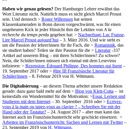
Haben wir genau gelesen?
Der Hamburger Lehrer erwähnt das
Wort Literatur nicht. Natürlich muss es nicht gleich Marcel Proust
sein. Und dennoch >
Roger Willemsen
hat seinen
Klassenkameraden in Bonn davon vorgeschwärmt, was für einen
ungeheuren Kick in jeder Hinsicht ihm die Lektüre von
A la
recherche du temps perdu
gegeben hat: >
Nachgefragt: Luc Fraisse,
Lire Marcel Proust aujourd’hui
– 3. März 2016. Und wie steht es
um die Passion der lehrer/innen für ihr Fach, die >
Romanistik
, das
sie studiert haben? Teilen sie ihre Passion für die >
Literatur
-337
Artikel auf unserem Blog – mit ihren Schüler/innen? Zu schwer?
Nein, die Schüler/innen müssen sich einmal mit dem Lesevirus
infizieren: >
Rezension: Édouard Philippe, Des hommes qui lisent
–
19. September 2017 oder >
#lire III Französische Literatur für
Schüler/innen
– 8. Februar 2019 von H. Wittmann.
Die Digitalisierung
– an diesem Thema arbeitet unsere Redaktion
gerade: dazu ganz bald mehr auf dem >
Blog von Klett-Cotta
– ist
keinesfalls ein Wundermittel für die Motivation: >
Essai. Lernen und
Studieren mit dem Internet
– 30. September 2016 oder >
Ecrivez-
vous à la main ou tapez-vous au clavier ? – Schreiben Sie mit der
Hand oder der Tastatur?
– 24. August 2017 – aber man kann das
Internet auch im Französischunterricht sehr geschickt einsetzen: >
Arbeiten im Französischunterricht: Suchen und Lernen mit Twitter
–
23. September 2019 von
H. Wittmann
.