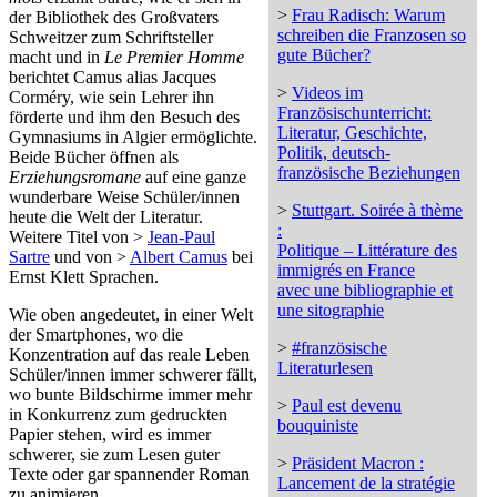
>
Frau Radisch: Warum
der Bibliothek des Großvaters
schreiben die Franzosen so
Schweitzer zum Schriftsteller
gute Bücher?
macht und in
Le Premier Homme
berichtet Camus alias Jacques
>
Videos im
Corméry, wie sein Lehrer ihn
Französischunterricht:
förderte und ihm den Besuch des
Literatur, Geschichte,
Gymnasiums in Algier ermöglichte.
Politik, deutsch-
Beide Bücher öffnen als
französische Beziehungen
Erziehungsromane
auf eine ganze
wunderbare Weise Schüler/innen
>
Stuttgart. Soirée à thème
heute die Welt der Literatur.
:
Weitere Titel von >
Jean-Paul
Politique – Littérature des
Sartre
und von >
Albert Camus
bei
immigrés en France
Ernst Klett Sprachen.
avec une bibliographie et
une sitographie
Wie oben angedeutet, in einer Welt
der Smartphones, wo die
>
#französische
Konzentration auf das reale Leben
Literaturlesen
Schüler/innen immer schwerer fällt,
wo bunte Bildschirme immer mehr
>
Paul est devenu
in Konkurrenz zum gedruckten
bouquiniste
Papier stehen, wird es immer
schwerer, sie zum Lesen guter
>
Präsident Macron :
Texte oder gar spannender Roman
Lancement de la stratégie
zu animieren.