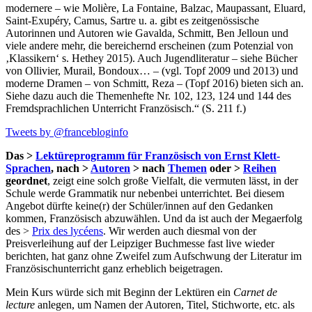
modernere – wie Molière, La Fontaine, Balzac, Maupassant, Eluard,
Saint-Exupéry, Camus, Sartre u. a. gibt es zeitgenössische
Autorinnen und Autoren wie Gavalda, Schmitt, Ben Jelloun und
viele andere mehr, die bereichernd erscheinen (zum Potenzial von
‚Klassikern‘ s. Hethey 2015). Auch Jugendliteratur – siehe Bücher
von Ollivier, Murail, Bondoux… – (vgl. Topf 2009 und 2013) und
moderne Dramen – von Schmitt, Reza – (Topf 2016) bieten sich an.
Siehe dazu auch die Themenhefte Nr. 102, 123, 124 und 144 des
Fremdsprachlichen Unterricht Französisch.“ (S. 211 f.)
Tweets by @francebloginfo
Das >
Lektüreprogramm für Französisch von Ernst Klett-
Sprachen
, nach >
Autoren
> nach
Themen
oder >
Reihen
geordnet
, zeigt eine solch große Vielfalt, die vermuten lässt, in der
Schule werde Grammatik nur nebenbei unterrichtet. Bei diesem
Angebot dürfte keine(r) der Schüler/innen auf den Gedanken
kommen, Französisch abzuwählen. Und da ist auch der Megaerfolg
des >
Prix des lycéens
. Wir werden auch diesmal von der
Preisverleihung auf der Leipziger Buchmesse fast live wieder
berichten, hat ganz ohne Zweifel zum Aufschwung der Literatur im
Französischunterricht ganz erheblich beigetragen.
Mein Kurs würde sich mit Beginn der Lektüren ein
Carnet de
lecture
anlegen, um Namen der Autoren, Titel, Stichworte, etc. als