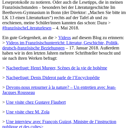
Leseprotokolle zu notieren. Oder auch die Lesetipps, die in meinen
Französischstunden – besonders bei der Literaturgeschichte Im
Beethoven-Gymnasium in Bonn (der Direktor: „Machen Sie bitte im
LK 13 einen Literaturkurs“) rechts auf der Tafel ab und zu
erschienen, meine Schüler/innen kannten das schon: Dazu >
#französischeLiteraturlesen
– 4. Mai 2018.
Ein gute Gelegenheit, an die >
Videos
auf diesem Blog zu erinnern:
>
Videos im Französischunterricht: Literatur, Geschichte, Politik,
deutsch-französische Beziehungen
– 17. Januar 2018. Außerdem
haben wir in den letzten Jahren mehrere Schriftsteller besucht und
sie nach ihren Werken befragt:
>
Nachgefragt: Henri Murger, Scènes de la vie de bohème
>
Nachgefragt: Denis Diderot parle de l’Encyclopédie
>
Devons-nous retourner à la nature? – Un entretien avec Jean-
Jacques Rousseau
>
Une visite chez Gustave Flaubert
>
Une visite chez M. Zola
>
Une interview avec François Guizot, Ministre de l’instruction
publique et des cultes>