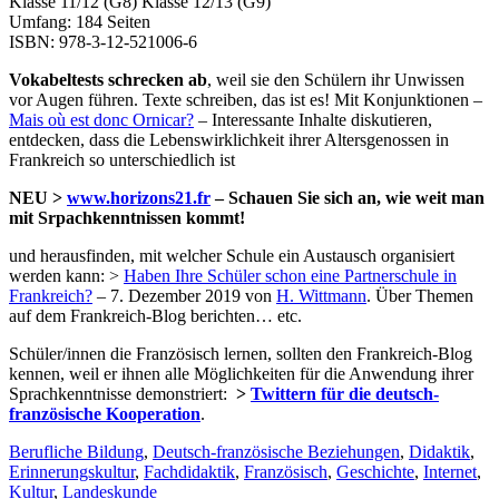
Klasse 11/12 (G8) Klasse 12/13 (G9)
Umfang: 184 Seiten
ISBN: 978-3-12-521006-6
Vokabeltests schrecken ab
, weil sie den Schülern ihr Unwissen
vor Augen führen. Texte schreiben, das ist es! Mit Konjunktionen –
Mais où est donc Ornicar?
– Interessante Inhalte diskutieren,
entdecken, dass die Lebenswirklichkeit ihrer Altersgenossen in
Frankreich so unterschiedlich ist
NEU >
www.horizons21.fr
– Schauen Sie sich an, wie weit man
mit Srpachkenntnissen kommt!
und herausfinden, mit welcher Schule ein Austausch organisiert
werden kann: >
Haben Ihre Schüler schon eine Partnerschule in
Frankreich?
– 7. Dezember 2019 von
H. Wittmann
. Über Themen
auf dem Frankreich-Blog berichten… etc.
Schüler/innen die Französisch lernen, sollten den Frankreich-Blog
kennen, weil er ihnen alle Möglichkeiten für die Anwendung ihrer
Sprachkenntnisse demonstriert:
>
Twittern für die deutsch-
französische Kooperation
.
Berufliche Bildung
,
Deutsch-französische Beziehungen
,
Didaktik
,
Erinnerungskultur
,
Fachdidaktik
,
Französisch
,
Geschichte
,
Internet
,
Kultur
,
Landeskunde