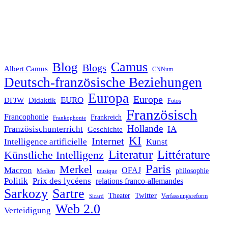
Blog
Camus
Blogs
Albert Camus
CNNum
Deutsch-französische Beziehungen
Europa
Europe
EURO
DFJW
Didaktik
Fotos
Französisch
Francophonie
Frankreich
Frankophonie
Hollande
Französischunterricht
IA
Geschichte
KI
Internet
Intelligence artificielle
Kunst
Literatur
Littérature
Künstliche Intelligenz
Paris
Merkel
Macron
OFAJ
philosophie
Medien
musique
Politik
Prix des lycéens
relations franco-allemandes
Sarkozy
Sartre
Twitter
Theater
Verfassungsreform
Sicard
Web 2.0
Verteidigung