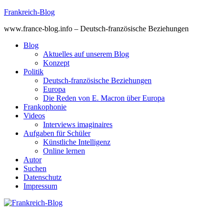
Skip
Frankreich-Blog
to
www.france-blog.info – Deutsch-französische Beziehungen
content
Blog
Aktuelles auf unserem Blog
Konzept
Politik
Deutsch-französische Beziehungen
Europa
Die Reden von E. Macron über Europa
Frankophonie
Videos
Interviews imaginaires
Aufgaben für Schüler
Künstliche Intelligenz
Online lernen
Autor
Suchen
Datenschutz
Impressum