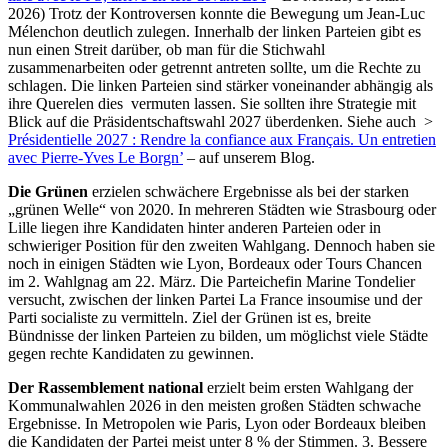
2026) Trotz der Kontroversen konnte die Bewegung um Jean-Luc
Mélenchon deutlich zulegen. Innerhalb der linken Parteien gibt es
nun einen Streit darüber, ob man für die Stichwahl
zusammenarbeiten oder getrennt antreten sollte, um die Rechte zu
schlagen. Die linken Parteien sind stärker voneinander abhängig als
ihre Querelen dies vermuten lassen. Sie sollten ihre Strategie mit
Blick auf die Präsidentschaftswahl 2027 überdenken. Siehe auch >
Présidentielle 2027 : Rendre la confiance aux Français. Un entretien
avec Pierre-Yves Le Borgn’
– auf unserem Blog.
Die Grünen
erzielen schwächere Ergebnisse als bei der starken
„grünen Welle“ von 2020. In mehreren Städten wie Strasbourg oder
Lille liegen ihre Kandidaten hinter anderen Parteien oder in
schwieriger Position für den zweiten Wahlgang. Dennoch haben sie
noch in einigen Städten wie Lyon, Bordeaux oder Tours Chancen
im 2. Wahlgnag am 22. März. Die Parteichefin Marine Tondelier
versucht, zwischen der linken Partei La France insoumise und der
Parti socialiste zu vermitteln. Ziel der Grünen ist es, breite
Bündnisse der linken Parteien zu bilden, um möglichst viele Städte
gegen rechte Kandidaten zu gewinnen.
Der Rassemblement national
erzielt beim ersten Wahlgang der
Kommunalwahlen 2026 in den meisten großen Städten schwache
Ergebnisse. In Metropolen wie Paris, Lyon oder Bordeaux bleiben
die Kandidaten der Partei meist unter 8 % der Stimmen. 3. Bessere