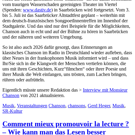
vom traurigen Wasserschaden gereinigten Theater im Viertel
(Spenden:
www.dastiv.de
) in Saarbrücken wird fortgesetzt. Vom 3.
bis 5. Juli ist das Saarbrücker Altstadtfest geplant – weiterhin mit
dem deutsch-französischen SongpoetInnentreffen im Innenhof der
Stadtgalerie. Und das sind nur drei Beispiele für die Möglichkeiten,
Chanson auch in echt und auf der Bühne zu hören in Saarbrücken
und der näheren und weiteren Umgebung.
So ist also auch 2026 dafür gesorgt, dass Erinnerungen an
klassisches Chanson im Radio in Deutschland wieder aufleben, dass
über Neues in der frankophonen Musik informiert wird – und dass
Ihr/Sie sich in die Klangwelt der Menschen vertiefen können, die
uns mit ihren Geschichten, Kurz“filmchen“ oder ihrer Poesie und
ihrer Musik die Welt einfangen, uns trösten, zum Lachen bringen,
rühren oder aufrütteln.
Eigentlich müsste unsere Redaktion das >
Interview mit Monsieur
Chanson
von 2021 aktualisieren.
Musik
,
Veranstaltungen
Chanson
,
chansons
,
Gerd Heger
,
Musik
,
SR-Kultur
Comment mieux promouvoir la lecture ?
– Wie kann man das Lesen besser