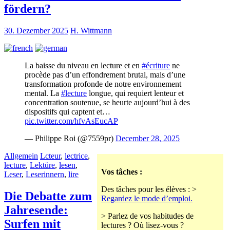
fördern?
30. Dezember 2025
H. Wittmann
La baisse du niveau en lecture et en
#écriture
ne
procède pas d’un effondrement brutal, mais d’une
transformation profonde de notre environnement
mental. La
#lecture
longue, qui requiert lenteur et
concentration soutenue, se heurte aujourd’hui à des
dispositifs qui captent et…
pic.twitter.com/hfvAsEucAP
— Philippe Roi (@7559pr)
December 28, 2025
Allgemein
Lcteur
,
lectrice
,
lecture
,
Lektüre
,
lesen
,
Vos tâches :
Leser
,
Leserinnern
,
lire
Des tâches pour les élèves : >
Die Debatte zum
Regardez le mode d’emploi.
Jahresende:
> Parlez de vos habitudes de
Surfen mit
lectures ? Où lisez-vous ?