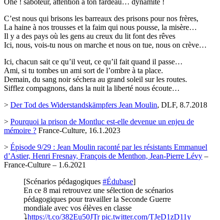
Ohé ! saboteur, attention à ton fardeau… dynamite !
C’est nous qui brisons les barreaux des prisons pour nos frères,
La haine à nos trousses et la faim qui nous pousse, la misère…
Il y a des pays où les gens au creux du lit font des rêves
Ici, nous, vois-tu nous on marche et nous on tue, nous on crève…
Ici, chacun sait ce qu’il veut, ce qu’il fait quand il passe…
Ami, si tu tombes un ami sort de l’ombre à ta place.
Demain, du sang noir séchera au grand soleil sur les routes.
Sifflez compagnons, dans la nuit la liberté nous écoute…
>
Der Tod des Widerstandskämpfers Jean Moulin
, DLF, 8.7.2018
>
Pourquoi la prison de Montluc est-elle devenue un enjeu de
mémoire ?
France-Culture, 16.1.2023
>
Épisode 9/29 : Jean Moulin raconté par les résistants Emmanuel
d’Astier, Henri Fresnay, François de Menthon, Jean-Pierre Lévy
–
France-Culture – 1.6.2021
[Scénarios pédagogiques
#Édubase
]
En ce 8 mai retrouvez une sélection de scénarios
pédagogiques pour travailler la Seconde Guerre
mondiale avec vos élèves en classe
⤵️
https://t.co/382Eu50JTr
pic.twitter.com/TJeD1zD11y