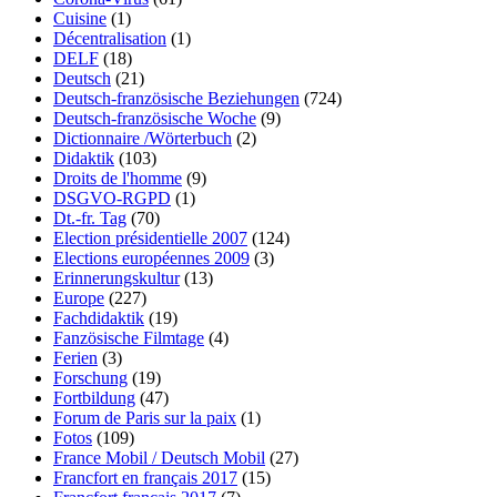
Cuisine
(1)
Décentralisation
(1)
DELF
(18)
Deutsch
(21)
Deutsch-französische Beziehungen
(724)
Deutsch-französische Woche
(9)
Dictionnaire /Wörterbuch
(2)
Didaktik
(103)
Droits de l'homme
(9)
DSGVO-RGPD
(1)
Dt.-fr. Tag
(70)
Election présidentielle 2007
(124)
Elections européennes 2009
(3)
Erinnerungskultur
(13)
Europe
(227)
Fachdidaktik
(19)
Fanzösische Filmtage
(4)
Ferien
(3)
Forschung
(19)
Fortbildung
(47)
Forum de Paris sur la paix
(1)
Fotos
(109)
France Mobil / Deutsch Mobil
(27)
Francfort en français 2017
(15)