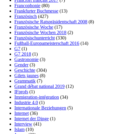
Francfort français 2017
(7)
Francophonie
(80)
Frankfurter Buchmesse
(13)
Französisch
(427)
Französische Ratspräsidentschaft 2008
(8)
Französische Woche
(17)
Französische Wochen 2018
(2)
Französischunterricht
(330)
Fußball-Europameisterschaft 2016
(14)
G7
(1)
G7 2018
(1)
Gastronomie
(3)
Gender
(3)
Geschichte
(304)
Gilets jaunes
(8)
Grammatik
(7)
Grand débat national 2019
(12)
IFprofs
(1)
Immigration-intégration
(34)
Industrie 4.0
(1)
Internationale Beziehungen
(5)
Internet
(36)
Internet der Dinge
(1)
Interview
(41)
Islam
(10)