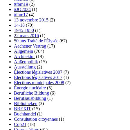
#fbm19
(2)
#JO2024
(1)
#lbm17
(4)
13 novembre 2015
(2)
14-18
(70)
1945-1950
(1)
22 mars 2016
(1)
50 ans Traité de l'Élysée
(67)
Aachener Vertrag
(17)
Allgemein
(764)
Architektur
(19)
Außenpolitik
(15)
Ausstellung
(2)
Élections législatives 2007
(7)
Élections législatives 2017
(1)
Élections municipales 2008
(7)
Énergie nucléaire
(5)
Berufliche Bildung
(6)
Berufsausbildung
(1)
Bibliotheken
(3)
BREXIT
(15)
Buchhandel
(1)
Consultation citoyennes
(1)
Cop21
(18)
Corona-Virus
(61)