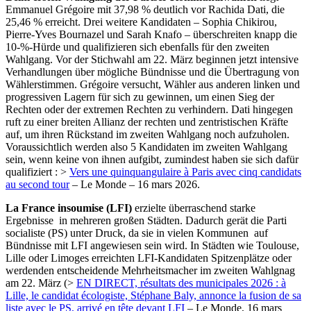
Emmanuel Grégoire mit 37,98 % deutlich vor Rachida Dati, die
25,46 % erreicht. Drei weitere Kandidaten – Sophia Chikirou,
Pierre‑Yves Bournazel und Sarah Knafo – überschreiten knapp die
10-%-Hürde und qualifizieren sich ebenfalls für den zweiten
Wahlgang. Vor der Stichwahl am 22. März beginnen jetzt intensive
Verhandlungen über mögliche Bündnisse und die Übertragung von
Wählerstimmen. Grégoire versucht, Wähler aus anderen linken und
progressiven Lagern für sich zu gewinnen, um einen Sieg der
Rechten oder der extremen Rechten zu verhindern. Dati hingegen
ruft zu einer breiten Allianz der rechten und zentristischen Kräfte
auf, um ihren Rückstand im zweiten Wahlgang noch aufzuholen.
Voraussichtlich werden also 5 Kandidaten im zweiten Wahlgang
sein, wenn keine von ihnen aufgibt, zumindest haben sie sich dafür
qualifiziert : >
Vers une quinquangulaire à Paris avec cinq candidats
au second tour
– Le Monde – 16 mars 2026.
La France insoumise (LFI)
erzielte überraschend starke
Ergebnisse in mehreren großen Städten. Dadurch gerät die Parti
socialiste (PS) unter Druck, da sie in vielen Kommunen auf
Bündnisse mit LFI angewiesen sein wird. In Städten wie Toulouse,
Lille oder Limoges erreichten LFI-Kandidaten Spitzenplätze oder
werdenden entscheidende Mehrheitsmacher im zweiten Wahlgnag
am 22. März (>
EN DIRECT, résultats des municipales 2026 : à
Lille, le candidat écologiste, Stéphane Baly, annonce la fusion de sa
liste avec le PS, arrivé en tête devant LFI
– Le Monde, 16 mars