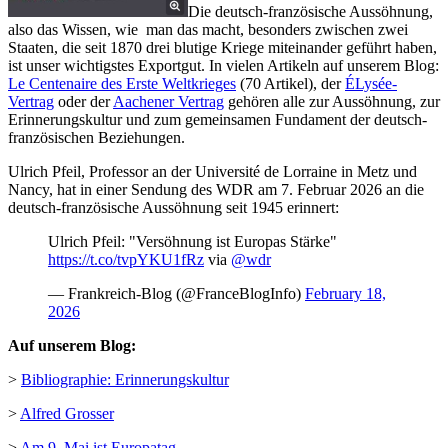
Die deutsch-französische Aussöhnung,
also das Wissen, wie man das macht, besonders zwischen zwei
Staaten, die seit 1870 drei blutige Kriege miteinander geführt haben,
ist unser wichtigstes Exportgut. In vielen Artikeln auf unserem Blog:
Le Centenaire des Erste Weltkrieges
(70 Artikel), der
ÉLysée-
Vertrag
oder der
Aachener Vertrag
gehören alle zur Aussöhnung, zur
Erinnerungskultur und zum gemeinsamen Fundament der deutsch-
französischen Beziehungen.
Ulrich Pfeil, Professor an der Université de Lorraine in Metz und
Nancy, hat in einer Sendung des WDR am 7. Februar 2026 an die
deutsch-französische Aussöhnung seit 1945 erinnert:
Ulrich Pfeil: "Versöhnung ist Europas Stärke"
https://t.co/tvpYKU1fRz
via
@wdr
— Frankreich-Blog (@FranceBlogInfo)
February 18,
2026
Auf unserem Blog:
>
Bibliographie: Erinnerungskultur
>
Alfred Grosser
>
Am 9. Mai ist Europatag