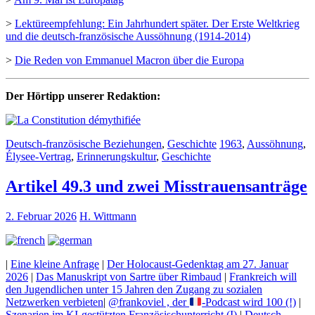
>
Lektüreempfehlung: Ein Jahrhundert später. Der Erste Weltkrieg
und die deutsch-französische Aussöhnung (1914-2014)
>
Die Reden von Emmanuel Macron über die Europa
Der Hörtipp unserer Redaktion:
Deutsch-französische Beziehungen
,
Geschichte
1963
,
Aussöhnung
,
Élysee-Vertrag
,
Erinnerungskultur
,
Geschichte
Artikel 49.3 und zwei Misstrauensanträge
2. Februar 2026
H. Wittmann
|
Eine kleine Anfrage
|
Der Holocaust-Gedenktag am 27. Januar
2026
|
Das Manuskript von Sartre über Rimbaud
|
Frankreich will
den Jugendlichen unter 15 Jahren den Zugang zu sozialen
Netzwerken verbieten
|
@frankoviel , der
-Podcast wird 100 (!)
|
Szenarien im KI-gestützten Französischunterricht (I)
|
Deutsch-