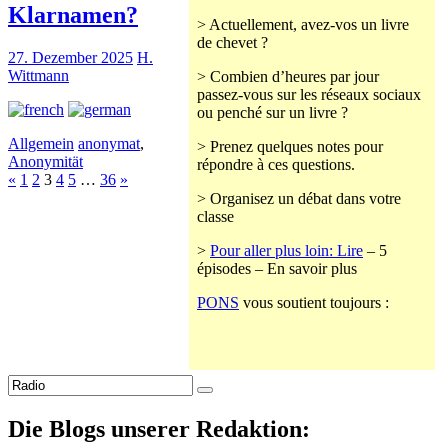
Klarnamen?
> Actuellement, avez-vos un livre
de chevet ?
27. Dezember 2025
H.
Wittmann
> Combien d’heures par jour
passez-vous sur les réseaux sociaux
ou penché sur un livre ?
Allgemein
anonymat
,
> Prenez quelques notes pour
Anonymität
répondre à ces questions.
«
1
2
3
4
5
…
36
»
> Organisez un débat dans votre
classe
>
Pour aller plus loin: Lire
– 5
épisodes – En savoir plus
PONS
vous soutient toujours :
Suche
nach:
Die Blogs unserer Redaktion: