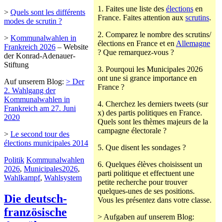
1. Faites une liste des
élections
en
>
Quels sont les différents
France. Faites attention aux
scrutins
.
modes de scrutin ?
2. Comparez le nombre des scrutins/
>
Kommunalwahlen in
élections en France et en
Allemagne
Frankreich 2026
– Website
? Que remarquez-vous ?
der Konrad-Adenauer-
Stiftung
3. Pourqoui les Municipales 2026
ont une si grance importance en
Auf unserem Blog:
> Der
France ?
2. Wahlgang der
Kommunalwahlen in
4. Cherchez les derniers tweets (sur
Frankreich am 27. Juni
x) des partis politiques en France.
2020
Quels sont les thèmes majeurs de la
campagne électorale ?
>
Le second tour des
élections municipales 2014
5. Que disent les sondages ?
Politik
Kommunalwahlen
6. Quelques élèves choisissent un
2026
,
Municipales2026
,
parti politique et effectuent une
Wahlkampf
,
Wahlsystem
petite recherche pour trouver
quelques-unes de ses positions.
Die deutsch-
Vous les présentez dans votre classe.
französische
> Aufgaben auf unserem Blog: