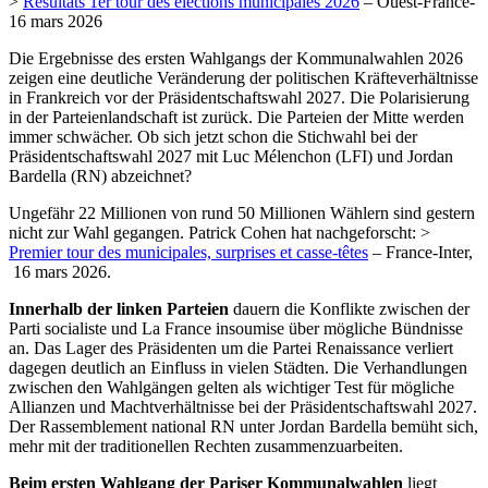
>
Résultats 1er tour des élections municipales 2026
– Ouest-France-
16 mars 2026
Die Ergebnisse des ersten Wahlgangs der Kommunalwahlen 2026
zeigen eine deutliche Veränderung der politischen Kräfteverhältnisse
in Frankreich vor der Präsidentschaftswahl 2027. Die Polarisierung
in der Parteienlandschaft ist zurück. Die Parteien der Mitte werden
immer schwächer. Ob sich jetzt schon die Stichwahl bei der
Präsidentschaftswahl 2027 mit Luc Mélenchon (LFI) und Jordan
Bardella (RN) abzeichnet?
Ungefähr 22 Millionen von rund 50 Millionen Wählern sind gestern
nicht zur Wahl gegangen. Patrick Cohen hat nachgeforscht: >
Premier tour des municipales, surprises et casse-têtes
– France-Inter,
16 mars 2026.
Innerhalb der linken Parteien
dauern die Konflikte zwischen der
Parti socialiste und La France insoumise über mögliche Bündnisse
an. Das Lager des Präsidenten um die Partei Renaissance verliert
dagegen deutlich an Einfluss in vielen Städten. Die Verhandlungen
zwischen den Wahlgängen gelten als wichtiger Test für mögliche
Allianzen und Machtverhältnisse bei der Präsidentschaftswahl 2027.
Der Rassemblement national RN unter Jordan Bardella bemüht sich,
mehr mit der traditionellen Rechten zusammenzuarbeiten.
Beim ersten Wahlgang der Pariser Kommunalwahlen
liegt