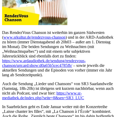
Das RendezVous Chanson ist weiterhin im ganzen Südwesten
(
www.srkultur.de/rendezvous-chanson
) und in der ARD-Audiothek
zu hören (immer Dienstagabend ab 20h03 – außer am 1. Dienstag
im Monat). Die beiden Sendungen zu Weihnachten (mit
„Weihnachtsquébec“) und mit einem sehr subjektiven
Jahresrückblick sind ebenfalls dort zu finden:
https://www.ardaudiothek.de/sendung/rendezvous-
chanson/urn:ard:show:d0a65b5cec4785fb/
– sowie jeweils die
aktuellen Sendungen und die Episoden von vorher (immer ein Jahr
lang ab Sendezeitpunkt).
Auch die Sendung „Lieder und Chansons“ von SR3 Saarlandwelle
(Samstag, 18h-20h) ist übrigens seit kurzem nachhörbar, wenn auch
nicht als Podcast, und zwar hier:
https://www.sr-
mediathek.de/index.php?seite=8&sen=SR3_LUC
In Saarbrücken geht es Ende Januar weiter mit der Konzertreihe
„Laisse chanter les filles“, mit „La Chanson à l’École“ kombiniert.
Auch die Reihe „Ziemlich beste Chansons“ im bis dahin hoffentlich