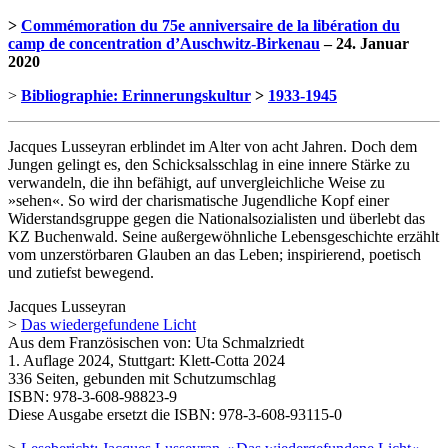
>
Commémoration du 75e anniversaire de la libération du
camp de concentration d’Auschwitz-Birkenau
– 24. Januar
2020
>
Bibliographie: Erinnerungskultur
>
1933-1945
Jacques Lusseyran erblindet im Alter von acht Jahren. Doch dem
Jungen gelingt es, den Schicksalsschlag in eine innere Stärke zu
verwandeln, die ihn befähigt, auf unvergleichliche Weise zu
»sehen«. So wird der charismatische Jugendliche Kopf einer
Widerstandsgruppe gegen die Nationalsozialisten und überlebt das
KZ Buchenwald. Seine außergewöhnliche Lebensgeschichte erzählt
vom unzerstörbaren Glauben an das Leben; inspirierend, poetisch
und zutiefst bewegend.
Jacques Lusseyran
>
Das wiedergefundene Licht
Aus dem Französischen von: Uta Schmalzriedt
1. Auflage 2024, Stuttgart: Klett-Cotta 2024
336 Seiten, gebunden mit Schutzumschlag
ISBN: 978-3-608-98823-9
Diese Ausgabe ersetzt die ISBN: 978-3-608-93115-0