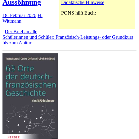
Aussöhnung
Didaktische Hinweise
PONS hilft Euch:
18. Februar 2026
H.
Wittmann
|
Der Brief an alle
Schülerinnen und Schüler: Französisch-Leistungs- oder Grundkurs
bis zum Abitur
|