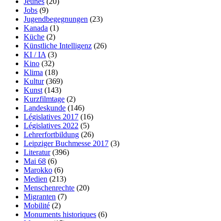
Jeunes
(20)
Jobs
(9)
Jugendbegegnungen
(23)
Kanada
(1)
Küche
(2)
Künstliche Intelligenz
(26)
KI / IA
(3)
Kino
(32)
Klima
(18)
Kultur
(369)
Kunst
(143)
Kurzfilmtage
(2)
Landeskunde
(146)
Législatives 2017
(16)
Législatives 2022
(5)
Lehrerfortbildung
(26)
Leipziger Buchmesse 2017
(3)
Literatur
(396)
Mai 68
(6)
Marokko
(6)
Medien
(213)
Menschenrechte
(20)
Migranten
(7)
Mobilité
(2)
Monuments historiques
(6)