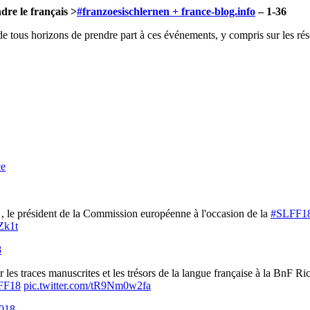
dre le français >
#franzoesischlernen + france-blog.info
– 1-36
e tous horizons de prendre part à ces événements, y compris sur les ré
ce
, le président de la Commission européenne à l'occasion de la
#SLFF1
Zk1t
8
ur les traces manuscrites et les trésors de la langue française à la BnF
FF18
pic.twitter.com/tR9Nm0w2fa
2018