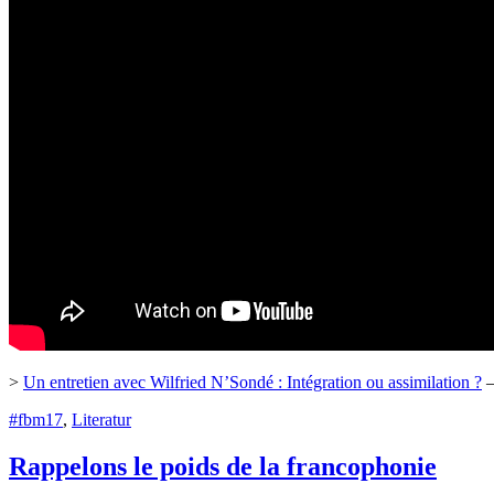
>
Un entretien avec Wilfried N’Sondé : Intégration ou assimilation ?
–
#fbm17
,
Literatur
Rappelons le poids de la francophonie