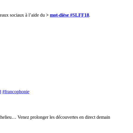
seaux sociaux à l’aide du
>
mot-dièse #SLFF18
.
8
#francophonie
 Richelieu… Venez prolonger les découvertes en direct demain