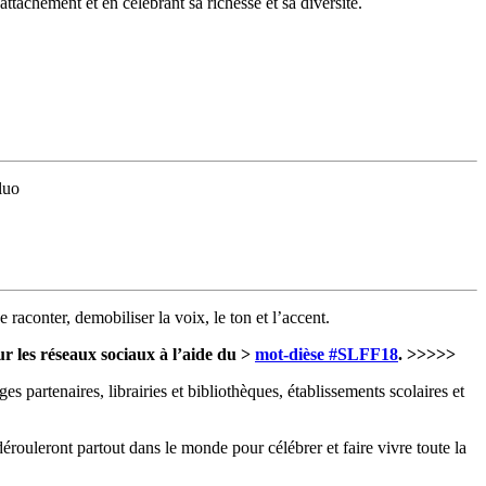
ttachement et en célébrant sa richesse et sa diversité.
luo
raconter, demobiliser la voix, le ton et l’accent.
r les réseaux sociaux à l’aide du >
mot-dièse #SLFF18
. >>>>>
ages partenaires, librairies et bibliothèques, établissements scolaires et
érouleront partout dans le monde pour célébrer et faire vivre toute la