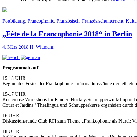
Fortbildung
,
Francophonie
,
Französisch
,
Französischunterricht
,
Kultu
„Fête de la Francophonie 2018“ in Berlin
4. März 2018
H. Wittmann
Programmablauf:
15-18 UHR
Beginn des Festes der Frankophonie: Informationsstände der teilne
15-17 UHR
Kostenlose Workshops für Kinder: Hockey-Schnupperworkshop mit den
Cours et Jardins / Thealingua und Schnupperkurse organisiert durch
16 UHR
Diskussionsrunde Club RFI zum Thema „Frankophonie als Plural: Viel
18 UHR
Eröffnungszeremonie im Kinosaal und Live-Musik aus Benin von und