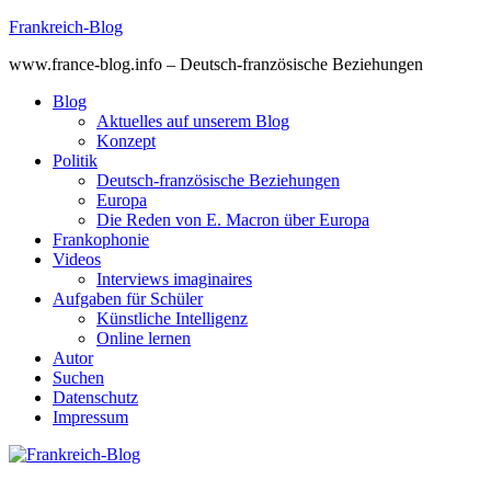
Skip
Frankreich-Blog
to
www.france-blog.info – Deutsch-französische Beziehungen
content
Blog
Aktuelles auf unserem Blog
Konzept
Politik
Deutsch-französische Beziehungen
Europa
Die Reden von E. Macron über Europa
Frankophonie
Videos
Interviews imaginaires
Aufgaben für Schüler
Künstliche Intelligenz
Online lernen
Autor
Suchen
Datenschutz
Impressum