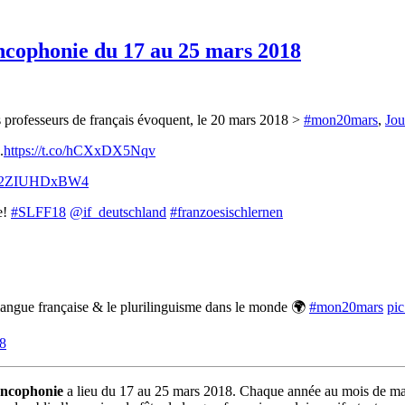
ancophonie du 17 au 25 mars 2018
 professeurs de français évoquent, le 20 mars 2018 >
#mon20mars
,
Jou
.
https://t.co/hCXxDX5Nqv
.co/2ZIUHDxBW4
e!
#SLFF18
@if_deutschland
#franzoesischlernen
a langue française & le plurilinguisme dans le monde 🌍
#mon20mars
pi
8
rancophonie
a lieu du 17 au 25 mars 2018. Chaque année au mois de mars,