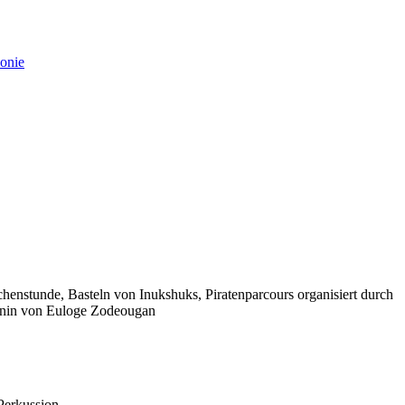
onie
nstunde, Basteln von Inukshuks, Piratenparcours organisiert durch
Benin von Euloge Zodeougan
Perkussion