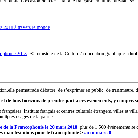
d public l’occasion de fêter la langue française en lui manifestant son a
rs 2018 à travers le monde
ncophonie 2018
: © ministère de la Culture / conception graphique : duof
on,elle permettrade débattre, de s’exprimer en public, de transmettre, de 
et de tous horizons de prendre part à ces événements, y compris su
rançaises, Instituts français et centres culturels étrangers, villes et vill
ultiples usages de la parole.
le de la Francophonie le 20 mars 2018
, plus de 1 500 événements se d
es manifestations pour le francophonie >
#monmars20
.