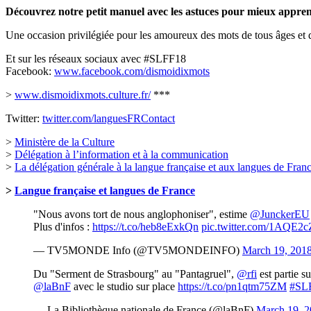
Découvrez notre petit manuel avec les astuces pour mieux appren
Une occasion privilégiée pour les amoureux des mots de tous âges et d
Et sur les réseaux sociaux avec #SLFF18
Facebook:
www.facebook.com/dismoidixmots
>
www.dismoidixmots.culture.fr/
***
Twitter:
twitter.com/languesFRContact
>
Ministère de la Culture
>
Délégation à l’information et à la communication
>
La délégation générale à la langue française et aux langues de Fran
>
Langue française et langues de France
"Nous avons tort de nous anglophoniser", estime
@JunckerEU
Plus d'infos :
https://t.co/heb8eExkQn
pic.twitter.com/1AQE2c
— TV5MONDE Info (@TV5MONDEINFO)
March 19, 201
Du "Serment de Strasbourg" au "Pantagruel",
@rfi
est partie s
@laBnF
avec le studio sur place
https://t.co/pn1qtm75ZM
#SL
— La Bibliothèque nationale de France (@laBnF)
March 19, 