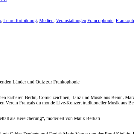
r
,
Lehrerfortbildung
,
Medien
,
Veranstaltungen
Francophonie
,
Frankoph
hmenden Länder und Quiz zur Frankophonie
 Eisbären Berlin, Comic zeichnen, Tanz und Musik aus Benin, Märche
 den Verein Français du monde Live-Konzert traditioneller Musik aus 
falt als Bereicherung“, moderiert von Malik Berkati
 mit Gildas Dagbeto und Fanick Marie Verger von der Band Kinikini 