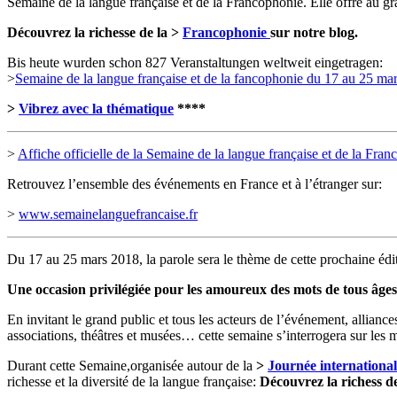
Semaine de la langue française et de la Francophonie. Elle offre au gran
Découvrez la richesse de la >
Francophonie
sur notre blog.
Bis heute wurden schon 827 Veranstaltungen weltweit eingetragen:
>
Semaine de la langue française et de la fancophonie du 17 au 25 ma
>
Vibrez avec la thématique
****
>
Affiche officielle de la Semaine de la langue française et de la Fra
Retrouvez l’ensemble des événements en France et à l’étranger sur:
>
www.semainelanguefrancaise.fr
Du 17 au 25 mars 2018, la parole sera le thème de cette prochaine éditi
Une occasion privilégiée pour les amoureux des mots de tous âges 
En invitant le grand public et tous les acteurs de l’événement, alliances f
associations, théâtres et musées… cette semaine s’interrogera sur les m
Durant cette Semaine,organisée autour de la
>
Journée internationa
richesse et la diversité de la langue française:
Découvrez la richess d