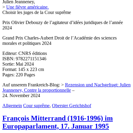
Julien Jeanneney,
>
Une fièvre américaine.
Choisir les juges de la Cour suprême
Prix Olivier Debouzy de l’agitateur d’idées juridiques de l’année
2024
Grand Prix Charles-Aubert Droit de l’Académie des sciences
morales et politiques 2024
Editeur: CNRS éditions
ISBN: 9782271151346
Sortie: Mai 2024
Format: 145 x 223 cm
Pages: 220 Pages
Auf unserem Frankreich-Blog: >
Rezension und Nachgefragt: Julien
Jeanneney, Contre la proportionnelle
–
24. November 2024
Allgemein
Cour suprême
,
Oberster Gerichtshof
François Mitterrand (1916-1996) im
Europaparlament, 17. Januar 1995