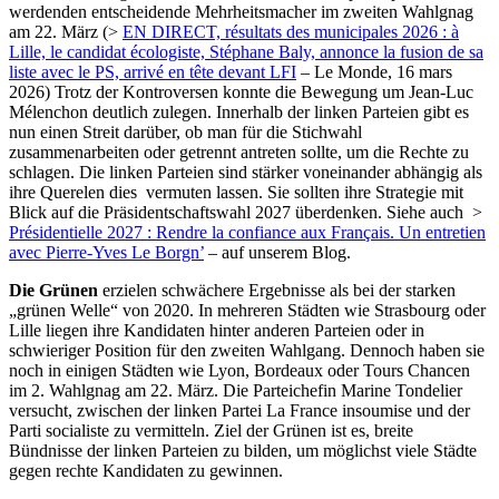
werdenden entscheidende Mehrheitsmacher im zweiten Wahlgnag
am 22. März (>
EN DIRECT, résultats des municipales 2026 : à
Lille, le candidat écologiste, Stéphane Baly, annonce la fusion de sa
liste avec le PS, arrivé en tête devant LFI
– Le Monde, 16 mars
2026) Trotz der Kontroversen konnte die Bewegung um Jean-Luc
Mélenchon deutlich zulegen. Innerhalb der linken Parteien gibt es
nun einen Streit darüber, ob man für die Stichwahl
zusammenarbeiten oder getrennt antreten sollte, um die Rechte zu
schlagen. Die linken Parteien sind stärker voneinander abhängig als
ihre Querelen dies vermuten lassen. Sie sollten ihre Strategie mit
Blick auf die Präsidentschaftswahl 2027 überdenken. Siehe auch >
Présidentielle 2027 : Rendre la confiance aux Français. Un entretien
avec Pierre-Yves Le Borgn’
– auf unserem Blog.
Die Grünen
erzielen schwächere Ergebnisse als bei der starken
„grünen Welle“ von 2020. In mehreren Städten wie Strasbourg oder
Lille liegen ihre Kandidaten hinter anderen Parteien oder in
schwieriger Position für den zweiten Wahlgang. Dennoch haben sie
noch in einigen Städten wie Lyon, Bordeaux oder Tours Chancen
im 2. Wahlgnag am 22. März. Die Parteichefin Marine Tondelier
versucht, zwischen der linken Partei La France insoumise und der
Parti socialiste zu vermitteln. Ziel der Grünen ist es, breite
Bündnisse der linken Parteien zu bilden, um möglichst viele Städte
gegen rechte Kandidaten zu gewinnen.