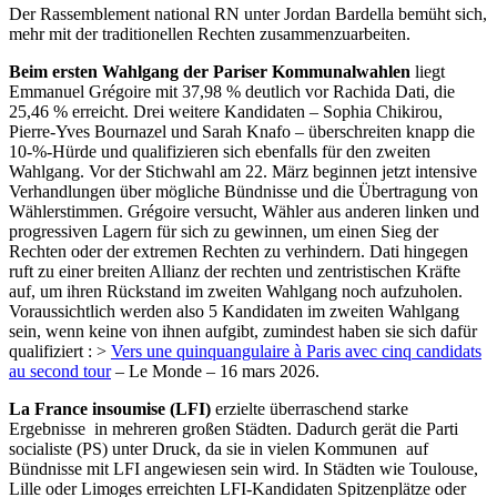
Der Rassemblement national RN unter Jordan Bardella bemüht sich,
mehr mit der traditionellen Rechten zusammenzuarbeiten.
Beim ersten Wahlgang der Pariser Kommunalwahlen
liegt
Emmanuel Grégoire mit 37,98 % deutlich vor Rachida Dati, die
25,46 % erreicht. Drei weitere Kandidaten – Sophia Chikirou,
Pierre‑Yves Bournazel und Sarah Knafo – überschreiten knapp die
10-%-Hürde und qualifizieren sich ebenfalls für den zweiten
Wahlgang. Vor der Stichwahl am 22. März beginnen jetzt intensive
Verhandlungen über mögliche Bündnisse und die Übertragung von
Wählerstimmen. Grégoire versucht, Wähler aus anderen linken und
progressiven Lagern für sich zu gewinnen, um einen Sieg der
Rechten oder der extremen Rechten zu verhindern. Dati hingegen
ruft zu einer breiten Allianz der rechten und zentristischen Kräfte
auf, um ihren Rückstand im zweiten Wahlgang noch aufzuholen.
Voraussichtlich werden also 5 Kandidaten im zweiten Wahlgang
sein, wenn keine von ihnen aufgibt, zumindest haben sie sich dafür
qualifiziert : >
Vers une quinquangulaire à Paris avec cinq candidats
au second tour
– Le Monde – 16 mars 2026.
La France insoumise (LFI)
erzielte überraschend starke
Ergebnisse in mehreren großen Städten. Dadurch gerät die Parti
socialiste (PS) unter Druck, da sie in vielen Kommunen auf
Bündnisse mit LFI angewiesen sein wird. In Städten wie Toulouse,
Lille oder Limoges erreichten LFI-Kandidaten Spitzenplätze oder