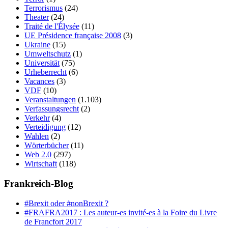
Terrorismus
(24)
Theater
(24)
Traité de l'Élysée
(11)
UE Présidence française 2008
(3)
Ukraine
(15)
Umweltschutz
(1)
Universität
(75)
Urheberrecht
(6)
Vacances
(3)
VDF
(10)
Veranstaltungen
(1.103)
Verfassungsrecht
(2)
Verkehr
(4)
Verteidigung
(12)
Wahlen
(2)
Wörterbücher
(11)
Web 2.0
(297)
Wirtschaft
(118)
Frankreich-Blog
#Brexit oder #nonBrexit ?
#FRAFRA2017 : Les auteur-es invité-es à la Foire du Livre
de Francfort 2017