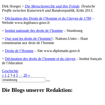
Dirk Hoeges >
Die Menschenrechte und ihre Feinde
. Deutsche
Profile zwischen Kaiserreich und Bundesrepublik
, Köln 2013.
>
Déclaration des Droits de l’Homme et du Citoyen de 1789
–
Website www.legifrance.gouv.fr
>
Institut nationale des droits de l’homme
– Strasbourg
>
Que sont les droits de l’homme?
– Nations-Unies – Haut
commissariat aux drois de l’homme
>
Droits de l’Homme
– Site www.diplomatie.gouv.fr
>
Déclaration des droits de l’homme et du citoyen
– Institut français
de l’éducation
Geschichte
«
1
2
3
4
5
…
26
»
Suche
nach:
Die Blogs unserer Redaktion: