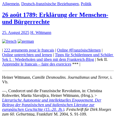
Allgemein
,
Deutsch-französische Beziehungen
,
Politik
26 août 1789: Erklärung der Menschen-
und Bürgerrechte
25. August 2025
H. Wittmann
|
222 arguments pour le français
|
Online #Französischlernen
|
Online unterrichten und lernen
|
Tipps für Schülerinnen und Schüler
Sek I. : Wiederholen und üben mit dem Frankreich-Blog
| Sek II.
Apprendre le français – faire des exercices
*** |
Heiner Wittmann,
Camille Desmoulins. Journalismus und Terror
, i.
Vb.
—, Condorcet und die Französische Revolution, in: Christina
Rohwetter, Marita Slavuljica, Heiner Wittmann, (Hrsg.), >
Literarische Autonomie und intellektuelles Engagement. Der
Beitrag der französischen und italienischen Literatur zur
europäischen Geschichte (15.-20. Jh.)
. Festschrift für Dirk Hoeges
zum 60. Geburtstag
, Frankfurt/ M. 2004, S. 91-109.