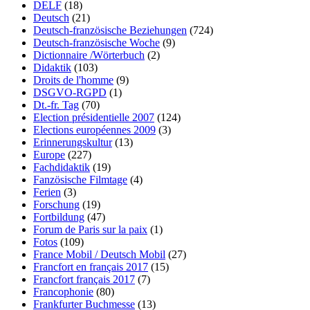
DELF
(18)
Deutsch
(21)
Deutsch-französische Beziehungen
(724)
Deutsch-französische Woche
(9)
Dictionnaire /Wörterbuch
(2)
Didaktik
(103)
Droits de l'homme
(9)
DSGVO-RGPD
(1)
Dt.-fr. Tag
(70)
Election présidentielle 2007
(124)
Elections européennes 2009
(3)
Erinnerungskultur
(13)
Europe
(227)
Fachdidaktik
(19)
Fanzösische Filmtage
(4)
Ferien
(3)
Forschung
(19)
Fortbildung
(47)
Forum de Paris sur la paix
(1)
Fotos
(109)
France Mobil / Deutsch Mobil
(27)
Francfort en français 2017
(15)
Francfort français 2017
(7)
Francophonie
(80)
Frankfurter Buchmesse
(13)