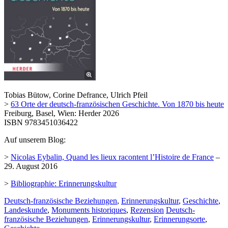
Tobias Bütow, Corine Defrance, Ulrich Pfeil
>
63 Orte der deutsch-französischen Geschichte. Von 1870 bis heute
Freiburg, Basel, Wien: Herder 2026
ISBN 9783451036422
Auf unserem Blog:
>
Nicolas Eybalin, Quand les lieux racontent l’Histoire de France
–
29. August 2016
>
Bibliographie: Erinnerungskultur
Deutsch-französische Beziehungen
,
Erinnerungskultur
,
Geschichte
,
Landeskunde
,
Monuments historiques
,
Rezension
Deutsch-
französische Beziehungen
,
Erinnerungskultur
,
Erinnerungsorte
,