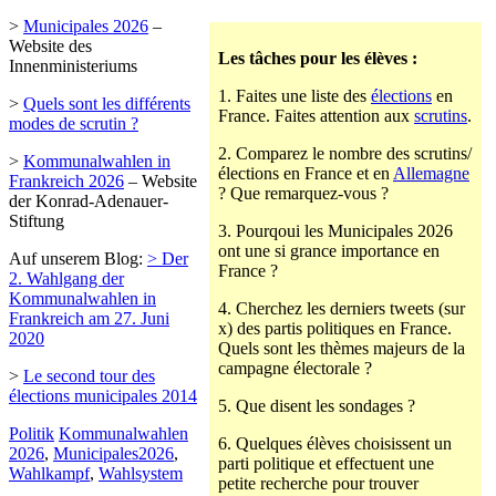
>
Municipales 2026
–
Website des
Les tâches pour les élèves :
Innenministeriums
1. Faites une liste des
élections
en
>
Quels sont les différents
France. Faites attention aux
scrutins
.
modes de scrutin ?
2. Comparez le nombre des scrutins/
>
Kommunalwahlen in
élections en France et en
Allemagne
Frankreich 2026
– Website
? Que remarquez-vous ?
der Konrad-Adenauer-
Stiftung
3. Pourqoui les Municipales 2026
ont une si grance importance en
Auf unserem Blog:
> Der
France ?
2. Wahlgang der
Kommunalwahlen in
4. Cherchez les derniers tweets (sur
Frankreich am 27. Juni
x) des partis politiques en France.
2020
Quels sont les thèmes majeurs de la
campagne électorale ?
>
Le second tour des
élections municipales 2014
5. Que disent les sondages ?
Politik
Kommunalwahlen
6. Quelques élèves choisissent un
2026
,
Municipales2026
,
parti politique et effectuent une
Wahlkampf
,
Wahlsystem
petite recherche pour trouver