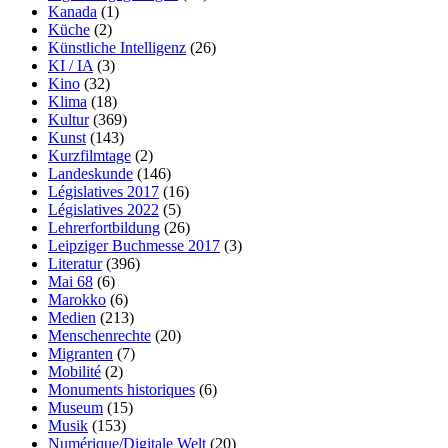
Kanada
(1)
Küche
(2)
Künstliche Intelligenz
(26)
KI / IA
(3)
Kino
(32)
Klima
(18)
Kultur
(369)
Kunst
(143)
Kurzfilmtage
(2)
Landeskunde
(146)
Législatives 2017
(16)
Législatives 2022
(5)
Lehrerfortbildung
(26)
Leipziger Buchmesse 2017
(3)
Literatur
(396)
Mai 68
(6)
Marokko
(6)
Medien
(213)
Menschenrechte
(20)
Migranten
(7)
Mobilité
(2)
Monuments historiques
(6)
Museum
(15)
Musik
(153)
Numérique/Digitale Welt
(20)