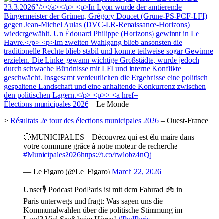
Élections municipales 2026
– Le Monde
>
Résultats 2e tour des élections municipales 2026
– Ouest-France
🔴MUNICIPALES – Découvrez qui est élu maire dans
votre commune grâce à notre moteur de recherche
#Municipales2026
https://t.co/rwlobz4nQj
— Le Figaro (@Le_Figaro)
March 22, 2026
Unser🎙️ Podcast PodParis ist mit dem Fahrrad 🚲 in
Paris unterwegs und fragt: Was sagen uns die
Kommunalwahlen über die politische Stimmung im
Land? Viel Spaß beim Hören!
#PodParis