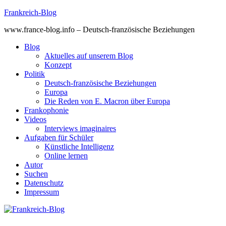
Skip
Frankreich-Blog
to
www.france-blog.info – Deutsch-französische Beziehungen
content
Blog
Aktuelles auf unserem Blog
Konzept
Politik
Deutsch-französische Beziehungen
Europa
Die Reden von E. Macron über Europa
Frankophonie
Videos
Interviews imaginaires
Aufgaben für Schüler
Künstliche Intelligenz
Online lernen
Autor
Suchen
Datenschutz
Impressum