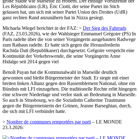
große Städte wie Marseille zu erobern. Der einstige Vorsitzende der
Les Républicains (LR), Éric Ciotti, der seine Partei im Stich
gelassen hat, um sich mit seiner Partei Union des Droites (UdR)
ganz rechten Rand anzunähern hat in Nizza gesiegt.
Michaela Wiegel berichtet in der FAZ: >
Der Sieg des Fahrrads
(FAZ, 23.03.2026), wie der Wahlsieger Emmanuel Grégoire (PS) In
Paris radelte über die von seiner Vorgängerin ausgebauten Radwege
zum Rathaus radelte. Er hatte sich gegen die Herausforderin
Rachida Dati (Republikaner) durchgesetzt. Grégoire verspricht eine
Kontinuität der Verkehrswende, die seine Vorgängerin Anne
Hidalgo seit 2014 gegen viel
Benoît Payan hat die Kommunalwahl in Marseille deutlich
gewonnen und bleibt Bürgermeister der Stadt. Er siegte mit einer
breiten linken Allianz gegen den Rassemblement National, ohne ein
Bündnis mit LFI einzugehen. Die traditionelle Rechte erlitt hingegen
eine schwere Niederlage und verlor stark an Bedeutung in Marseille.
So auch in Strasbourg, wo die Sozialistin Catherine Trautmann
gegen die Bürgermeisterin der Grünen, Jeanne Barseghian, durch,
die sich mit LFI verbündet hatte.
>
Nombre de communes remportées par parti
– LE MONDE
23.3.2026: