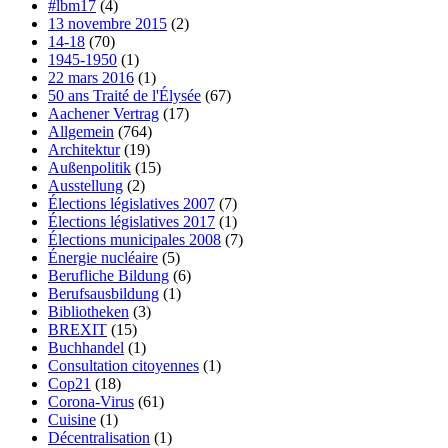
#lbm17
(4)
13 novembre 2015
(2)
14-18
(70)
1945-1950
(1)
22 mars 2016
(1)
50 ans Traité de l'Élysée
(67)
Aachener Vertrag
(17)
Allgemein
(764)
Architektur
(19)
Außenpolitik
(15)
Ausstellung
(2)
Élections législatives 2007
(7)
Élections législatives 2017
(1)
Élections municipales 2008
(7)
Énergie nucléaire
(5)
Berufliche Bildung
(6)
Berufsausbildung
(1)
Bibliotheken
(3)
BREXIT
(15)
Buchhandel
(1)
Consultation citoyennes
(1)
Cop21
(18)
Corona-Virus
(61)
Cuisine
(1)
Décentralisation
(1)