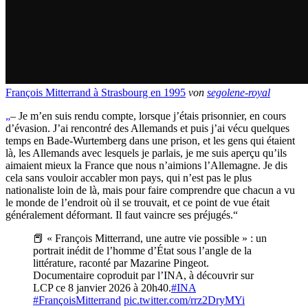
François Mitterrand à Strasbourg en 1995
von
segolene-royal
„
– Je m’en suis rendu compte, lorsque j’étais prisonnier, en cours
d’évasion. J’ai rencontré des Allemands et puis j’ai vécu quelques
temps en Bade-Wurtemberg dans une prison, et les gens qui étaient
là, les Allemands avec lesquels je parlais, je me suis aperçu qu’ils
aimaient mieux la France que nous n’aimions l’Allemagne. Je dis
cela sans vouloir accabler mon pays, qui n’est pas le plus
nationaliste loin de là, mais pour faire comprendre que chacun a vu
le monde de l’endroit où il se trouvait, et ce point de vue était
généralement déformant. Il faut vaincre ses préjugés.“
📕 « François Mitterrand, une autre vie possible » : un
portrait inédit de l’homme d’État sous l’angle de la
littérature, raconté par Mazarine Pingeot.
Documentaire coproduit par l’INA, à découvrir sur
LCP ce 8 janvier 2026 à 20h40.
#INA
#FrançoisMitterrand
pic.twitter.com/rrz2DryMYi