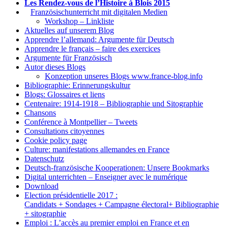
Les Rendez-vous de l’Histoire à Blois 2015
1.
Französischunterricht mit digitalen Medien
Workshop – Linkliste
Aktuelles auf unserem Blog
Apprendre l’allemand: Argumente für Deutsch
Apprendre le français – faire des exercices
Argumente für Französisch
Autor dieses Blogs
Konzeption unseres Blogs www.france-blog.info
Bibliographie: Erinnerungskultur
Blogs: Glossaires et liens
Centenaire: 1914-1918 – Bibliographie und Sitographie
Chansons
Conférence à Montpellier – Tweets
Consultations citoyennes
Cookie policy page
Culture: manifestations allemandes en France
Datenschutz
Deutsch-französische Kooperationen: Unsere Bookmarks
Digital unterrichten – Enseigner avec le numérique
Download
Election présidentielle 2017 :
Candidats + Sondages + Campagne électoral+ Bibliographie
+ sitographie
Emploi : L’accès au premier emploi en France et en