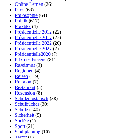
Online Lernen
(26)
Paris
(68)
Philosophie
(64)
Politik
(617)
Praktika
(4)
Présidentielle 2012
(22)
Présidentielle 2017
(22)
Présidentielle 2022
(20)
Présidentielle 2027
(2)
Présidentielle2020
(7)
Prix des lycéens
(81)
Rassismus
(3)
Regionen
(4)
Reisen
(119)
Religion
(7)
Restaurant
(3)
Rezension
(8)
Schüleraustausch
(38)
Schulbücher
(30)
Schule
(140)
Sicherheit
(5)
Société
(1)
Sport
(21)
Stadtplanung
(10)
Terror
(1)