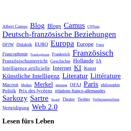
Blog
Camus
Blogs
Albert Camus
CNNum
Deutsch-französische Beziehungen
Europa
Europe
EURO
DFJW
Didaktik
Fotos
Französisch
Francophonie
Frankreich
Frankophonie
Hollande
Französischunterricht
IA
Geschichte
KI
Internet
Intelligence artificielle
Kunst
Literatur
Littérature
Künstliche Intelligenz
Paris
Merkel
Macron
OFAJ
philosophie
Medien
musique
Politik
Prix des lycéens
relations franco-allemandes
Sarkozy
Sartre
Twitter
Theater
Verfassungsreform
Sicard
Web 2.0
Verteidigung
Lesen fürs Leben