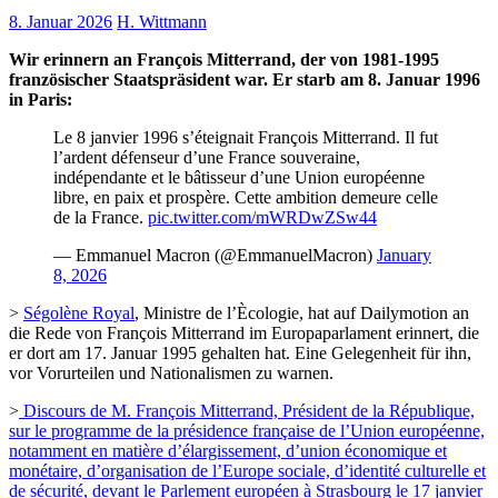
8. Januar 2026
H. Wittmann
Wir erinnern an François Mitterrand, der von 1981-1995
französischer Staatspräsident war. Er starb am 8. Januar 1996
in Paris:
Le 8 janvier 1996 s’éteignait François Mitterrand. Il fut
l’ardent défenseur d’une France souveraine,
indépendante et le bâtisseur d’une Union européenne
libre, en paix et prospère. Cette ambition demeure celle
de la France.
pic.twitter.com/mWRDwZSw44
— Emmanuel Macron (@EmmanuelMacron)
January
8, 2026
>
Ségolène Royal
, Ministre de l’Ècologie, hat auf Dailymotion an
die Rede von François Mitterrand im Europaparlament erinnert, die
er dort am 17. Januar 1995 gehalten hat. Eine Gelegenheit für ihn,
vor Vorurteilen und Nationalismen zu warnen.
>
Discours de M. François Mitterrand, Président de la République,
sur le programme de la présidence française de l’Union européenne,
notamment en matière d’élargissement, d’union économique et
monétaire, d’organisation de l’Europe sociale, d’identité culturelle et
de sécurité, devant le Parlement européen à Strasbourg le 17 janvier