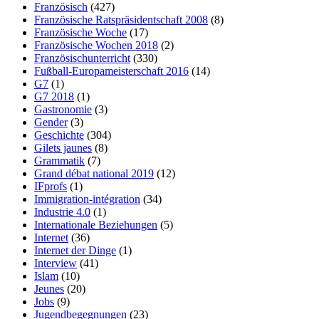
Französisch
(427)
Französische Ratspräsidentschaft 2008
(8)
Französische Woche
(17)
Französische Wochen 2018
(2)
Französischunterricht
(330)
Fußball-Europameisterschaft 2016
(14)
G7
(1)
G7 2018
(1)
Gastronomie
(3)
Gender
(3)
Geschichte
(304)
Gilets jaunes
(8)
Grammatik
(7)
Grand débat national 2019
(12)
IFprofs
(1)
Immigration-intégration
(34)
Industrie 4.0
(1)
Internationale Beziehungen
(5)
Internet
(36)
Internet der Dinge
(1)
Interview
(41)
Islam
(10)
Jeunes
(20)
Jobs
(9)
Jugendbegegnungen
(23)