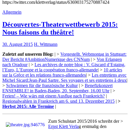
https://twitter.com/klettverlag/status/636903175270887424
Allgemein
Découvertes-Theaterwettbewerb 2015:
Nous faisons du théâtre!
30. August 2015
H. Wittmann
Zuletzt auf unserem Blog:
| >
Vorgestellt. Webmontag in Stuttgart:
Der Bericht #AmbitionNumerique des CNNum
| >
Von Erlangen
nach Oradour
| >
Les archives de notre blog : V. Giscard d’Estaing,
l’Euro, L’Europe et la coopération franco-allemande
| >
10 articles
sur la Grèce et les relations franco-allemandes
| >
Les entretiens avec
Michel Sicard:Jean-Paul Sartre. Ses voyages et ses entretiens à deux
|
>
Schwärmen für die französische Kultur
| >
Benefizkonzert
ENSEMBLE! in Baden-Baden, 20. September, 16.00 Uhr
| >
Ferien! – Wie wärs mit einem Ausflug nach Frankreich?
|
Regionalwahlen in Frankreich am 6. und 13. Dezember 2015
|
>
Herbst 2015: Alle Termine
|
Zum Schulstart 2015/2016 schreibt der >
Ernst Klett Verla
g erstmalig den