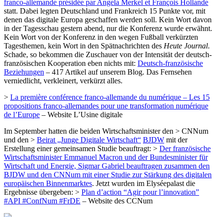
franco-allemande présidée par Angela Merkel et François Hollande
statt. Dabei legten Deutschland und Frankreich 15 Punkte vor, mit
denen das digitale Europa geschaffen werden soll. Kein Wort davon
in der Tagesschau gestern abend, nur die Konferenz wurde erwähnt.
Kein Wort von der Konferenz in den wegen Fußball verkürzten
Tagesthemen, kein Wort in den Spätnachrichten des
Heute Journal
.
Schade, so bekommen die Zuschauer von der Intensität der deutsch-
französischen Kooperation eben nichts mit:
Deutsch-französische
Beziehungen
– 417 Artikel auf unserem Blog. Das Fernsehen
verniedlicht, verkleinert, verkürzt alles.
>
La première conférence franco-allemande du numérique – Les 15
propositions franco-allemandes pour une transformation numérique
de l’Europe
– Website L’Usine digitale
Im September hatten die beiden Wirtschaftsminister den > CNNum
und den >
Beirat „Junge Digitale Wirtschaft“
BJDW
mit der
Erstellung einer gemeinsamen Studie beauftragt: >
Der französische
Wirtschaftsminister Emmanuel Macron und der Bundesminister für
Wirtschaft und Energie, Sigmar Gabriel beauftragen zusammen den
BJDW und den CNNum mit einer Studie zur Stärkung des digitalen
europäischen Binnenmarktes
. Jetzt wurden im Elyséepalast die
Ergebnisse übergeben: >
Plan d’action “Agir pour l’innovation”
#API #ConfNum #FrDE
– Website des CCNum