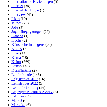
Internationale Beziehungen
(5)
Internet
(36)
Internet der Dinge
(1)
Interview
(41)
Islam
(10)
Jeunes
(20)
Jobs
(9)
Jugendbegegnungen
(23)
Kanada
(1)
Küche
(2)
Künstliche Intelligenz
(26)
KI / IA
(3)
Kino
(32)
Klima
(18)
Kultur
(369)
Kunst
(143)
Kurzfilmtage
(2)
Landeskunde
(146)
Législatives 2017
(16)
Législatives 2022
(5)
Lehrerfortbildung
(26)
Leipziger Buchmesse 2017
(3)
Literatur
(396)
Mai 68
(6)
Marokko
(6)