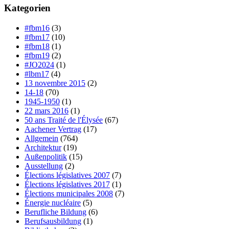
Kategorien
#fbm16
(3)
#fbm17
(10)
#fbm18
(1)
#fbm19
(2)
#JO2024
(1)
#lbm17
(4)
13 novembre 2015
(2)
14-18
(70)
1945-1950
(1)
22 mars 2016
(1)
50 ans Traité de l'Élysée
(67)
Aachener Vertrag
(17)
Allgemein
(764)
Architektur
(19)
Außenpolitik
(15)
Ausstellung
(2)
Élections législatives 2007
(7)
Élections législatives 2017
(1)
Élections municipales 2008
(7)
Énergie nucléaire
(5)
Berufliche Bildung
(6)
Berufsausbildung
(1)