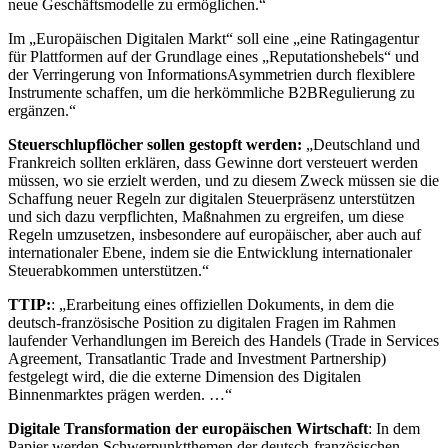
neue Geschäftsmodelle zu ermöglichen.“
Im „Europäischen Digitalen Markt“ soll eine „eine Ratingagentur
für Plattformen auf der Grundlage eines „Reputationshebels“ und
der Verringerung von Informations­Asymmetrien durch flexiblere
Instrumente schaffen, um die herkömmliche B2B­Regulierung zu
ergänzen.“
Steuerschlupflöcher sollen gestopft werden:
„Deutschland und
Frankreich sollten erklären, dass Gewinne dort versteuert werden
müssen, wo sie erzielt werden, und zu diesem Zweck müssen sie die
Schaffung neuer Regeln zur digitalen Steuerpräsenz unterstützen
und sich dazu verpflichten, Maßnahmen zu ergreifen, um diese
Regeln umzusetzen, insbesondere auf europäischer, aber auch auf
internationaler Ebene, indem sie die Entwicklung internationaler
Steuerabkommen unterstützen.“
TTIP:
: „Erarbeitung eines offiziellen Dokuments, in dem die
deutsch­-französische Position zu digitalen Fragen im Rahmen
laufender Verhandlungen im Bereich des Handels (Trade in Services
Agreement, Transatlantic Trade and Investment Partnership)
festgelegt wird, die die externe Dimension des Digitalen
Binnenmarktes prägen werden. …“
Digitale Transformation der europäischen Wirtschaft
: In dem
Papier werden Schwerpunktthemen der deutsch-französischen