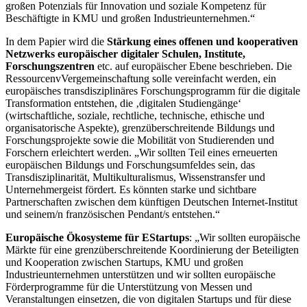
großen Potenzials für Innovation und soziale Kompetenz für
Beschäftigte in KMU und großen Industrieunternehmen.“
In dem Papier wird die
Stärkung eines offenen und kooperativen
Netzwerks europäischer digitaler Schulen, Institute,
Forschungszentren
etc. auf europäischer Ebene beschrieben. Die
Ressourcen­vVergemeinschaftung solle vereinfacht werden, ein
europäisches transdisziplinäres Forschungsprogramm für die digitale
Transformation entstehen, die ‚digitalen Studiengänge‘
(wirtschaftliche, soziale, rechtliche, technische, ethische und
organisatorische Aspekte), grenzüberschreitende Bildungs­ und
Forschungsprojekte sowie die Mobilität von Studierenden und
Forschern erleichtert werden. „Wir sollten Teil eines erneuerten
europäischen Bildungs­ und Forschungsumfeldes sein, das
Transdisziplinarität, Multikulturalismus, Wissenstransfer und
Unternehmergeist fördert. Es könnten starke und sichtbare
Partnerschaften zwischen dem künftigen Deutschen Internet-­Institut
und seinem/n französischen Pendant/s entstehen.“
Europäische Ökosysteme für E­Startups
: „Wir sollten europäische
Märkte für eine grenzüberschreitende Koordinierung der Beteiligten
und Kooperation zwischen Startups, KMU und großen
Industrieunternehmen unterstützen und wir sollten europäische
Förderprogramme für die Unterstützung von Messen und
Veranstaltungen einsetzen, die von digitalen Startups und für diese