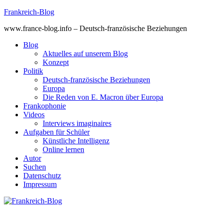
Skip
Frankreich-Blog
to
www.france-blog.info – Deutsch-französische Beziehungen
content
Blog
Aktuelles auf unserem Blog
Konzept
Politik
Deutsch-französische Beziehungen
Europa
Die Reden von E. Macron über Europa
Frankophonie
Videos
Interviews imaginaires
Aufgaben für Schüler
Künstliche Intelligenz
Online lernen
Autor
Suchen
Datenschutz
Impressum