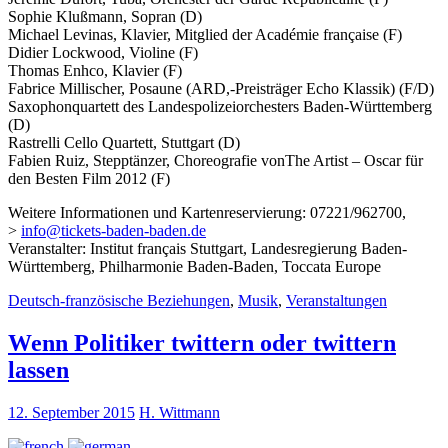
Sophie Klußmann, Sopran (D)
Michael Levinas, Klavier, Mitglied der Académie française (F)
Didier Lockwood, Violine (F)
Thomas Enhco, Klavier (F)
Fabrice Millischer, Posaune (ARD,-Preisträger Echo Klassik) (F/D)
Saxophonquartett des Landespolizeiorchesters Baden-Württemberg
(D)
Rastrelli Cello Quartett, Stuttgart (D)
Fabien Ruiz, Stepptänzer, Choreografie vonThe Artist – Oscar für
den Besten Film 2012 (F)
Weitere Informationen und Kartenreservierung: 07221/962700,
>
info@tickets-baden-baden.de
Veranstalter: Institut français Stuttgart, Landesregierung Baden-
Württemberg, Philharmonie Baden-Baden, Toccata Europe
Deutsch-französische Beziehungen
,
Musik
,
Veranstaltungen
Wenn Politiker twittern oder twittern
lassen
12. September 2015
H. Wittmann