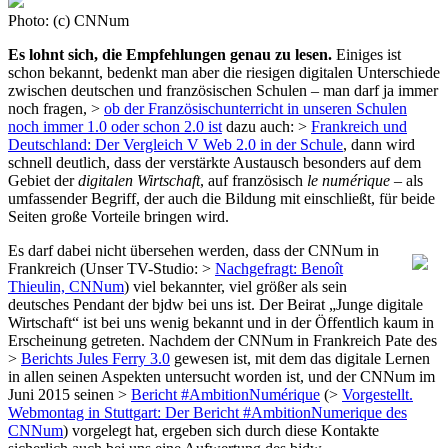
Photo: (c) CNNum
Es lohnt sich, die Empfehlungen genau zu lesen.
Einiges ist
schon bekannt, bedenkt man aber die riesigen digitalen Unterschiede
zwischen deutschen und französischen Schulen – man darf ja immer
noch fragen, >
ob der Französischunterricht in unseren Schulen
noch immer 1.0 oder schon 2.0 ist
dazu auch: >
Frankreich und
Deutschland: Der Vergleich V Web 2.0 in der Schule
, dann wird
schnell deutlich, dass der verstärkte Austausch besonders auf dem
Gebiet der
digitalen Wirtschaft
, auf französisch
le numérique
– als
umfassender Begriff, der auch die Bildung mit einschließt, für beide
Seiten große Vorteile bringen wird.
Es darf dabei nicht übersehen werden, dass der CNNum in
Frankreich (Unser TV-Studio: >
Nachgefragt: Benoît
Thieulin, CNNum
) viel bekannter, viel größer als sein
deutsches Pendant der bjdw bei uns ist. Der Beirat „Junge digitale
Wirtschaft“ ist bei uns wenig bekannt und in der Öffentlich kaum in
Erscheinung getreten. Nachdem der CNNum in Frankreich Pate des
>
Berichts Jules Ferry 3.0
gewesen ist, mit dem das digitale Lernen
in allen seinen Aspekten untersucht worden ist, und der CNNum im
Juni 2015 seinen >
Bericht #AmbitionNumérique
(>
Vorgestellt.
Webmontag in Stuttgart: Der Bericht #AmbitionNumerique des
CNNum
) vorgelegt hat, ergeben sich durch diese Kontakte