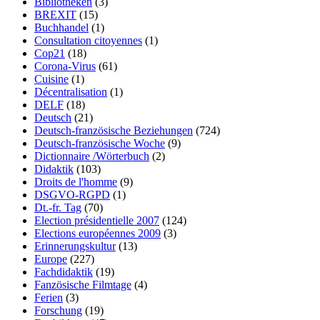
Bibliotheken
(3)
BREXIT
(15)
Buchhandel
(1)
Consultation citoyennes
(1)
Cop21
(18)
Corona-Virus
(61)
Cuisine
(1)
Décentralisation
(1)
DELF
(18)
Deutsch
(21)
Deutsch-französische Beziehungen
(724)
Deutsch-französische Woche
(9)
Dictionnaire /Wörterbuch
(2)
Didaktik
(103)
Droits de l'homme
(9)
DSGVO-RGPD
(1)
Dt.-fr. Tag
(70)
Election présidentielle 2007
(124)
Elections européennes 2009
(3)
Erinnerungskultur
(13)
Europe
(227)
Fachdidaktik
(19)
Fanzösische Filmtage
(4)
Ferien
(3)
Forschung
(19)