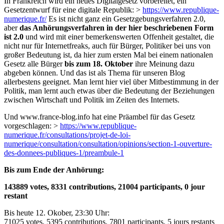
In Frankreich wird ein neues Digitalgesetz vorbereitet, ein
Gesetzentwurf für eine digitale Republik: >
https://www.republique-
numerique.fr/
Es ist nicht ganz ein Gesetzgebungsverfahren 2.0,
aber
das Anhörungsverfahren in der hier beschriebenen Form
ist 2.0
und wird mit einer bemerkenswerten Offenheit gestaltet, die
nicht nur für Internetfreaks, auch für Bürger, Politiker bei uns von
großer Bedeutung ist, da hier zum ersten Mal bei einem nationalen
Gesetz alle Bürger
bis zum 18. Oktober
ihre Meinung dazu
abgeben können. Und das ist als Thema für unseren Blog
allerbestens geeignet. Man lernt hier viel über Mitbestimmung in der
Politik, man lernt auch etwas über die Bedeutung der Beziehungen
zwischen Wirtschaft und Politik im Zeiten des Internets.
Und www.france-blog.info hat eine Präambel für das Gesetz
vorgeschlagen: >
https://www.republique-
numerique.fr/consultations/projet-de-loi-
numerique/consultation/consultation/opinions/section-1-ouverture-
des-donnees-publiques-1/preambule-1
Bis zum Ende der Anhörung:
143889 votes, 8331 contributions, 21004 participants, 0 jour
restant
Bis heute 12. Okober, 23:30 Uhr:
71025 votes, 5395 contributions, 7801 participants, 5 jours restants