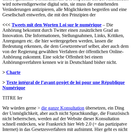
wird notwendigerweise digital sein, sie muss die entstehenden
Veränderungen antizipieren, alle Möglichkeiten begreifen und eine
Gesellschaft entwerfen, die mit den Prinzipien der
<<<
Tweets mit den Worten Loi sur le numérique
– Die
Anhörung bekommt durch Twitter einen zusätzlichen Grad an
Innovation. Die Informationen, Stellungnahmen, Links, Kritiken,
Anregungen etc. die hier weitergegeben werden, lassen die
Bedeutung erkennen, die dem Gesetzentwurf selber, aber auch dem
von der Regierung gewählten Verfahren der öffentlichen Online-
Anhörung zukommt. Eine solche Offenheit bei einem
Anhörungsverfahren kennen wir in Deutschland bisher nicht.
>
Charte
>
Texte intégral de l’avant-projet de loi pour une République
Numérique
TITRE Ier
Wir würden gerne >
die ganze Konsultation
übersetzen, ein Ding
der Unmöglichkeit, aber auch nicht Sprachkundige, die Französisch
nicht beherrschen, werden auf der Website dieser Konsultation
schnell entdecken, wie Frankreich hier Web 2.0 (= das partizipatve
Internet) in das Gesetzesverfahren mit aufnimmt. Hier geht es nicht