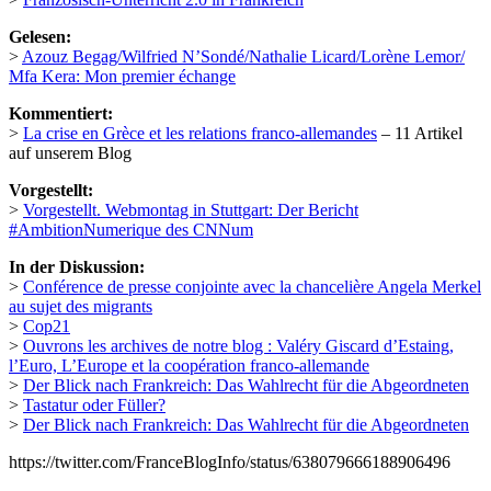
Gelesen:
>
Azouz Begag/Wilfried N’Sondé/Nathalie Licard/Lorène Lemor/
Mfa Kera: Mon premier échange
Kommentiert:
>
La crise en Grèce et les relations franco-allemandes
– 11 Artikel
auf unserem Blog
Vorgestellt:
>
Vorgestellt. Webmontag in Stuttgart: Der Bericht
#AmbitionNumerique des CNNum
In der Diskussion:
>
Conférence de presse conjointe avec la chancelière Angela Merkel
au sujet des migrants
>
Cop21
>
Ouvrons les archives de notre blog : Valéry Giscard d’Estaing,
l’Euro, L’Europe et la coopération franco-allemande
>
Der Blick nach Frankreich: Das Wahlrecht für die Abgeordneten
>
Tastatur oder Füller?
>
Der Blick nach Frankreich: Das Wahlrecht für die Abgeordneten
https://twitter.com/FranceBlogInfo/status/638079666188906496