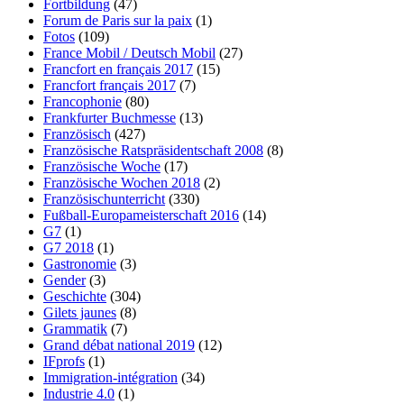
Fortbildung
(47)
Forum de Paris sur la paix
(1)
Fotos
(109)
France Mobil / Deutsch Mobil
(27)
Francfort en français 2017
(15)
Francfort français 2017
(7)
Francophonie
(80)
Frankfurter Buchmesse
(13)
Französisch
(427)
Französische Ratspräsidentschaft 2008
(8)
Französische Woche
(17)
Französische Wochen 2018
(2)
Französischunterricht
(330)
Fußball-Europameisterschaft 2016
(14)
G7
(1)
G7 2018
(1)
Gastronomie
(3)
Gender
(3)
Geschichte
(304)
Gilets jaunes
(8)
Grammatik
(7)
Grand débat national 2019
(12)
IFprofs
(1)
Immigration-intégration
(34)
Industrie 4.0
(1)