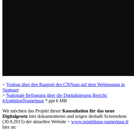
>
Vortrag über den Rapport des CNNum auf dem Webmontag in
Stuttgart
:
>
Nationale Befragung über die Digitalisierung Bericht:
#AmbitionNumerique
*.ppt 6 MB
Wir möchten das Projekt dieser
Konsultation für das neue
Digitalgesetz
hier dokumentieren und zeigen deshalb Screenshots
(30.9.2015) der aktuellen Website >
www.republique-numerique.fr
hier an: