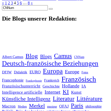
«
1
2
3
4
5
6
…
8
»
Suche
nach:
Die Blogs unserer Redaktion:
Blog
Camus
Blogs
Albert Camus
CNNum
Deutsch-französische Beziehungen
Europa
Europe
EURO
DFJW
Didaktik
Fotos
Französisch
Francophonie
Frankreich
Frankophonie
Hollande
Französischunterricht
IA
Geschichte
KI
Internet
Intelligence artificielle
Kunst
Literatur
Littérature
Künstliche Intelligenz
Paris
Merkel
Macron
OFAJ
philosophie
Medien
musique