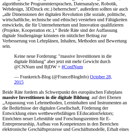
algorithmische Programmiersprachen, Datenanalyse, Robotik,
Webdesign, 3D­Druck etc.) beherrschen“, außerdem sollten sie auch
„alle Dimensionen der digitalen Revolution (die soziale, politische,
wirtschaftliche, technische und ethische) verstehen und Fähigkeiten
entwickeln, die für Unternehmertum und Innovation qualifizieren
(Projekte, Kooperation etc.).“ Beide Räte sind der Auffassung
digitale Studiengänge könnten ein nützlicher Beitrag zur
Verbesserung von Lehrplänen, Inhalten, Methoden und Bewertung
sein.
Keine neue Forderung: "massive Investitionen in die
digitale Bildung" aber jetzt mit mehr Gewicht durch
@CNNum und BjDW =
#ConfNum
— Frankreich-Blog (@FranceBlogInfo)
October 28,
2015
Beide Räte fordern als Schwerpunkt des europäischen Fahrplans
massive Investitionen in die digitale Bildung
­ auf drei Ebenen
„Anpassung von Lehrmethoden, Lerninhalten und Instrumenten an
die Bedürfnisse der digitalen Gesellschaft, Förderung der
Entwicklung eines wettbewerbsfähigen E­Education­Sektors;
Einrichten neuer Lehrstühle und Forschungszentren für E­
Entrepreneurship, Aufbau von Kompetenzen in den Bereichen
elektronische Geschäftsprozesse und Geschäftsmodelle, Erhalt eines