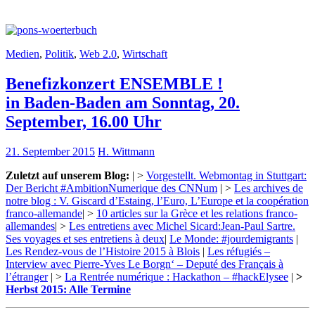
Medien
,
Politik
,
Web 2.0
,
Wirtschaft
Benefizkonzert ENSEMBLE !
in Baden-Baden am Sonntag, 20.
September, 16.00 Uhr
21. September 2015
H. Wittmann
Zuletzt auf unserem Blog:
| >
Vorgestellt. Webmontag in Stuttgart:
Der Bericht #AmbitionNumerique des CNNum
| >
Les archives de
notre blog : V. Giscard d’Estaing, l’Euro, L’Europe et la coopération
franco-allemande
| >
10 articles sur la Grèce et les relations franco-
allemandes
| >
Les entretiens avec Michel Sicard:Jean-Paul Sartre.
Ses voyages et ses entretiens à deux
|
Le Monde: #jourdemigrants
|
Les Rendez-vous de l’Histoire 2015 à Blois
|
Les réfugiés –
Interview avec Pierre-Yves Le Borgn‘ – Deputé des Français à
l’étranger
| >
La Rentrée numérique : Hackathon – #hackElysee
|
>
Herbst 2015: Alle Termine