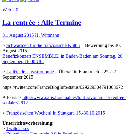
Web 2.0
La rentrée : Alle Termine
31. August 2015
H. Wittmann
>
Schwärmen für die französische Kultur
– Bewerbung bis 30.
August 2015
Benefizkonzert ENSEMBLE! in Baden-Baden am Sonntag, 20.
September, 16.00 Uhr
>
La fête de la gastronomie
– Überall in Frankreich – 25.-27.
September 2015
https://twitter.com/FranceBlogInfo/status/629229304791068672
A Paris: >
http://www.paris.fr/actualites/tout-savoir-sur-la-rentree-
scolaire-2812
>
Französischen Wochen! In Stuttgart. 15.-30.10.2015
Unterrichtsvorbereitung:
>
Twittclasses
>
Französisch-Unterricht 2.0 in Frankreich