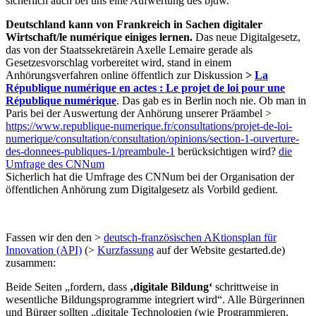
sicherlich auch bei uns eine Aufwertung des bjdw.
Deutschland kann von Frankreich in Sachen digitaler
Wirtschaft/le numérique einiges lernen.
Das neue Digitalgesetz,
das von der Staatssekretärein Axelle Lemaire gerade als
Gesetzesvorschlag vorbereitet wird, stand in einem
Anhörungsverfahren online öffentlich zur Diskussion
>
La
République numérique en actes : Le projet de loi pour une
République numérique
. Das gab es in Berlin noch nie. Ob man in
Paris bei der Auswertung der Anhörung unserer Präambel >
https://www.republique-numerique.fr/consultations/projet-de-loi-
numerique/consultation/consultation/opinions/section-1-ouverture-
des-donnees-publiques-1/preambule-1
berücksichtigen wird?
die
Umfrage des CNNum
Sicherlich hat die Umfrage des CNNum bei der Organisation der
öffentlichen Anhörung zum Digitalgesetz als Vorbild gedient.
Fassen wir den den >
deutsch-französischen AKtionsplan für
Innovation (API)
(>
Kurzfassung
auf der Website gestarted.de)
zusammen:
Beide Seiten „fordern, dass
‚digitale Bildung‘
schrittweise in
wesentliche Bildungsprogramme integriert wird“. Alle Bürgerinnen
und Bürger sollten „digitale Technologien (wie Programmieren,