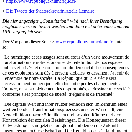
>
https://www.republique-numerique.fr/
>
Die Tweets der Staatssekretärin Axelle Lemaire
Die hier angezeigte „Consultation“ wird nach ihrer Beendigung
möglicherweise archiviert werden und dann evtl unter einer anderen
URL zugänglich sein.
Der Vorspann dieser Seite >
www.republique-numerique.fr
lautet
so:
„Le numérique et ses usages sont au cœur d’un vaste mouvement de
transformation de notre économie, de redéfinition de nos espaces
publics et privés, et de construction du lien social. Les conséquences
de ces évolutions sont dès à présent globales, et dessinent l’avenir de
l’ensemble de notre société. La République du 21e siècle sera
nécessairement numérique : elle doit anticiper les changements à
l’œuvre, en saisir pleinement les opportunités, et dessiner une société
conforme à ses principes de liberté, d’égalité et de fraternité.“
„Die digitale Welt und ihrer Nutzer befinden sich im Zentrum eines
weitreichenden Transformationsprozesses unserer Wirtschaft, einer
Neudefinition unserer öffentlichen und privaten Räume und der
Konstruktion der sozialen Beziehungen. Die Konsequenzen dieser
Entwicklungen sind jetzt schon global und deuten die Zukunft
unsere gesamten Gesellschaft an. Die Republik des 21. Jahrhundert