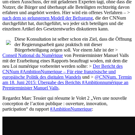
um einen Ausschuss, der mit geladenen Experten tagt, ohne dass die
Nutzer, die Bürger und überhaupt alle Beteiligten rechtzeitig davon
erfahren und angehört werden. Hier wird ein offenes Verfahren – >
nach dem so gelungenen Modell der Befragung
, die der CNNum
durchgeführt hat, durchgeführt, wo jeder sich beteiligen und die
einzelnen Artikel des Gesetzentwurfes diskutieren kann.
Diese Konsultation ist selber schon ein Ziel, dass die Öffnung
der Regierungsarbeit ganz praktisch mit dieser
Bürgerbeteiligung zeigen soll. Vor einem Jahr ist der >
Conseil National du Numérique
von Premierminister Manuel Valls
mit der Erarbeitung eines Rapports beauftragt woden, mit dem die
neu Loi numérique vorbereitet werden sollte: >
Der Bericht des
CNNum #AmbitionNumerique – Für eine französische und
europäische Politik des digitalen Wandels
und >
@CNNum. Termin
am 18. Juni 2015: Übergabe des Berichts #Ambitionnumérique an
Premierminister Manuel Valls
.
Regardez Marc Tessier qui réesume le Volet 2 „Vers une nouvelle
conception de l’action publique : ouverture, innovation,
participation“ du rapport
#AmbitionNumerique
: