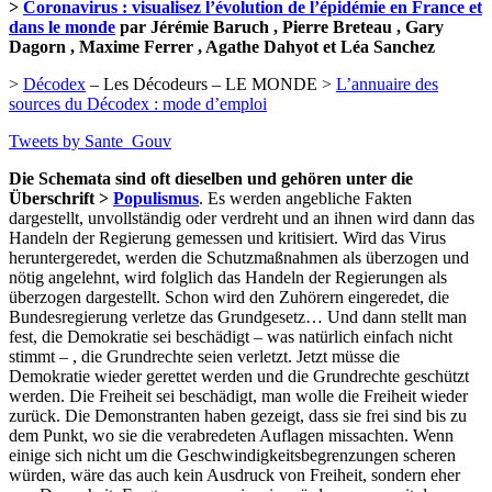
>
Coronavirus : visualisez l’évolution de l’épidémie en France et
dans le monde
par Jérémie Baruch , Pierre Breteau , Gary
Dagorn , Maxime Ferrer , Agathe Dahyot et Léa Sanchez
>
Décodex
– Les Décodeurs – LE MONDE >
L’annuaire des
sources du Décodex : mode d’emploi
Tweets by Sante_Gouv
Die Schemata sind oft dieselben und gehören unter die
Überschrift >
Populismus
. Es werden angebliche Fakten
dargestellt, unvollständig oder verdreht und an ihnen wird dann das
Handeln der Regierung gemessen und kritisiert. Wird das Virus
heruntergeredet, werden die Schutzmaßnahmen als überzogen und
nötig angelehnt, wird folglich das Handeln der Regierungen als
überzogen dargestellt. Schon wird den Zuhörern eingeredet, die
Bundesregierung verletze das Grundgesetz… Und dann stellt man
fest, die Demokratie sei beschädigt – was natürlich einfach nicht
stimmt – , die Grundrechte seien verletzt. Jetzt müsse die
Demokratie wieder gerettet werden und die Grundrechte geschützt
werden. Die Freiheit sei beschädigt, man wolle die Freiheit wieder
zurück. Die Demonstranten haben gezeigt, dass sie frei sind bis zu
dem Punkt, wo sie die verabredeten Auflagen missachten. Wenn
einige sich nicht um die Geschwindigkeitsbegrenzungen scheren
würden, wäre das auch kein Ausdruck von Freiheit, sondern eher