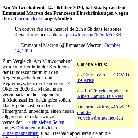
Am Mittwochabend, 14. Oktober 2020, hat Staatspräsident
Emmanuel Macron den Franzosen Einschränkungen wegen
der >
Corona-Krise
angekündigt:
Un couvre-feu sera instauré de 21h à 6h dans les zones
d’état d’urgence sanitaire.
pic.twitter.com/hDrckFCt3B
— Emmanuel Macron (@EmmanuelMacron)
October
14, 2020
Zum Vergleich: Am Mittwochabend
Corona Virus:
wurden in Berlin in der Konferenz
der Bundeskanzlerin mit den
>
#CoronaVirus – COVID-
Regierungschefinnen und
19-Krise
Regierungschefs der Länder am 14.
Oktober 2020 die Maßnahmen
>
#fbm20: Wiedergelesen:
vereinbart, die die steigenden
Albert Camus, Die Pest
Infektionszahlen bekämpfen sollen.
Das Ergebnis ist, vor dem
>
#Corona-Virus, #Covid19
Hintergrund, unbedingt, einen neuen
und die
allgemeinen Lockdown zu
Verschwörungstheorien
vermeiden – >
ein sieben Seiten
langes Dokument mit vielen
Einzelmaßnahmen
, u.a.: „Deshalb appellieren sie an die