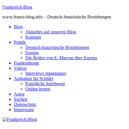
Skip
Frankreich-Blog
to
www.france-blog.info – Deutsch-französische Beziehungen
content
Blog
Aktuelles auf unserem Blog
Konzept
Politik
Deutsch-französische Beziehungen
Europa
Die Reden von E. Macron über Europa
Frankophonie
Videos
Interviews imaginaires
Aufgaben für Schüler
Künstliche Intelligenz
Online lernen
Autor
Suchen
Datenschutz
Impressum