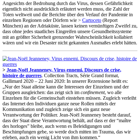
Angesichts der Bedrohung durch das Virus, dessen Gefährlichkeit
eigentlich nicht ausdrücklich erläutert werden muss, die Zahl der
Toten weltweit und die Berichte über den Verlauf der Pandemie in
einzelnen Regionen oder Dörfern wie >
Cartoceto
(Report
München) an der Adriaküste, lassen keinen vernünftigen Zweifel zu,
dass ohne jedes staatliches Eingreifen unsere Gesundheitssysteme
mit an größter Sicherheit grenzender Wahrscheinlichkeit kollabiert
wären und wir ein Desaster nicht gekannten Ausmaßes erlebt hätten.
>
Jean-Noël Jeanneney, Virus ennemi. Discours de crise,
histoire de guerres
. Collection Tracts, Série Grand format,
Gallimard 2020 – 22 Juni 2020: In unserer Rezensione heißt es:
„Nur der Staat alleine kann die Interessen der Einzelnen und der
Gruppen ausgleichen: das zeigt sich im
confinement
, wo alle
Einzelnen für die Gemeinschaft einstehen müssen. Zugleich verleiht
das Internet den Individuen ganze neue Rollen mittels der
Kommunikation und zugleich zeige sich ein ganz neue
Verantwortung der Politiker. Jean-Noël Jeanneney besteht darauf,
dass der Staat diese Verantwortung behält, auf dass er der “maître
des horloges” bleibe, auch wenn es Beleidigungen und
Beschimpfungen gebe, so werde doch mitten im Trauma, das wir
erleben, auch ein wenig Licht von ihm kommen.“