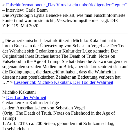
>
Falschinformationen: „Das Virus ist ein unbefriedigender Gegner“
– Interview: Carla Baum
Die Psychologin Lydia Benecke erklärt, wie man Falschinformierte
kontert und warum sie nicht „Verschwörungstheorie“ sagt. DIE
ZIET 19. Mai 2020
„Die amerikanische Literaturkritikerin Michiko Kakutani hat in
ihrem Buch – in der Übersetzung von Sebastian Vogel – > Der Tod
der Wahrheit sich Gedanken zur Kultur der Lüge gemacht. Der
Originaltitel ihres Buches lautet The Death of Truth. Notes on
Falsehood in the Age of Trump. Sie hat dabei die Auswirkungen der
sogenannten sozialen Medien im Blick, aber sie konzentriert sich auf
die Bedingungen, die dazugeführt haben, dass die Wahrheit in
diesem neuen postfaktischen Zeitalter an Bedeutung verloren hat.
…“ >
Lesebericht: Michiko Kakutani, Der Tod der Wahrheit
Michiko Kakutani
>
Der Tod der Wahrheit
Gedanken zur Kultur der Lüge
us dem Amerikanischen von Sebastian Vogel
(Orig.: The Death of Truth. Notes on Falsehood in the Age of
Trump)
1. Aufl. 2019, ca. 200 Seiten, gebunden mit Schutzumschlag,
Lesebändchen