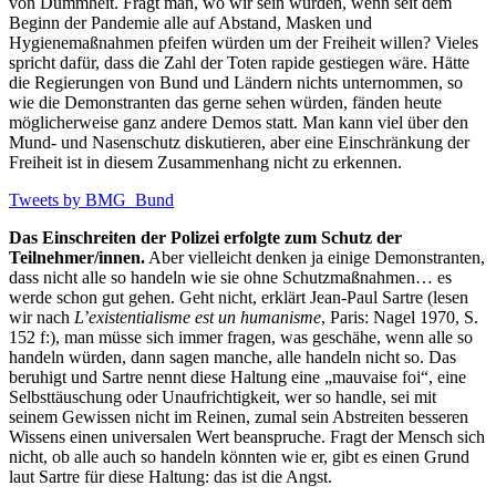
von Dummheit. Fragt man, wo wir sein würden, wenn seit dem
Beginn der Pandemie alle auf Abstand, Masken und
Hygienemaßnahmen pfeifen würden um der Freiheit willen? Vieles
spricht dafür, dass die Zahl der Toten rapide gestiegen wäre. Hätte
die Regierungen von Bund und Ländern nichts unternommen, so
wie die Demonstranten das gerne sehen würden, fänden heute
möglicherweise ganz andere Demos statt. Man kann viel über den
Mund- und Nasenschutz diskutieren, aber eine Einschränkung der
Freiheit ist in diesem Zusammenhang nicht zu erkennen.
Tweets by BMG_Bund
Das Einschreiten der Polizei erfolgte zum Schutz der
Teilnehmer/innen.
Aber vielleicht denken ja einige Demonstranten,
dass nicht alle so handeln wie sie ohne Schutzmaßnahmen… es
werde schon gut gehen. Geht nicht, erklärt Jean-Paul Sartre (lesen
wir nach
L’existentialisme est un humanisme
, Paris: Nagel 1970, S.
152 f:), man müsse sich immer fragen, was geschähe, wenn alle so
handeln würden, dann sagen manche, alle handeln nicht so. Das
beruhigt und Sartre nennt diese Haltung eine „mauvaise foi“, eine
Selbsttäuschung oder Unaufrichtigkeit, wer so handle, sei mit
seinem Gewissen nicht im Reinen, zumal sein Abstreiten besseren
Wissens einen universalen Wert beanspruche. Fragt der Mensch sich
nicht, ob alle auch so handeln könnten wie er, gibt es einen Grund
laut Sartre für diese Haltung: das ist die Angst.