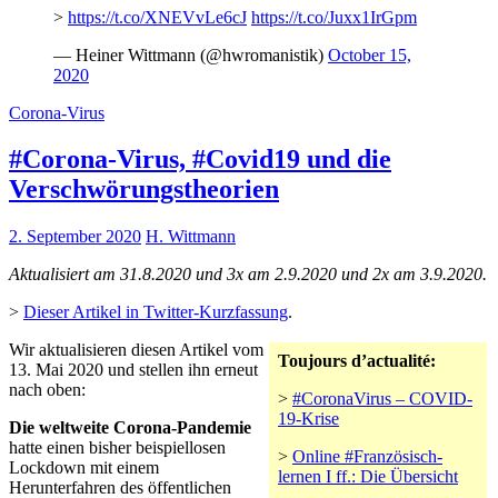
>
https://t.co/XNEVvLe6cJ
https://t.co/Juxx1IrGpm
— Heiner Wittmann (@hwromanistik)
October 15,
2020
Corona-Virus
#Corona-Virus, #Covid19 und die
Verschwörungstheorien
2. September 2020
H. Wittmann
Aktualisiert am 31.8.2020 und 3x am 2.9.2020 und 2x am 3.9.2020.
>
Dieser Artikel in Twitter-Kurzfassung
.
Wir aktualisieren diesen Artikel vom
Toujours d’actualité:
13. Mai 2020 und stellen ihn erneut
nach oben:
>
#CoronaVirus – COVID-
19-Krise
Die weltweite Corona-Pandemie
hatte einen bisher beispiellosen
>
Online #Französisch-
Lockdown mit einem
lernen I ff.: Die Übersicht
Herunterfahren des öffentlichen