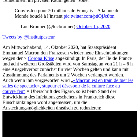
Teilnehmern im privaten Raum gelten“ solle.
Couvre-feu pour 20 millions de Français – A la une du
Monde bouclé à l’instant
pic.twitter.com/ptiOjJc8tm
— Luc Bronner (@lucbronner)
October 15, 2020
Tweets by @institutpasteur
Am Mittwochabend, 14. Oktober 2020, hat Staatspräsident
Emmanuel Macron den Franzosen wieder neue Einschränkungen
wegen der >
Corona-Krise
angekündigt: In Paris, der Ile-de-France
und acht weiteren Großstädten wird von Samstag an von 21 h – 6 h
eine Ausgehverbot zunächst für vier Wochen gelten und kann mit
Zusstimmung des Parlaments um 2 Wochen verlängert werden.
Auch wenn ihm vorgeworfen wird „
«Macron est en train de tuer les
salles de spectacle», stupeur et désespoir de la culture face au
couvre-feu“
= Überschrift des Figaro, so ist beim Stand der
Entwicklung des Infektionsgeschehens in Frankreich diese
Einschränkungen wohl angemessen, um die
Ansteckungsmöglichkeiten drastisch zu reduzieren: