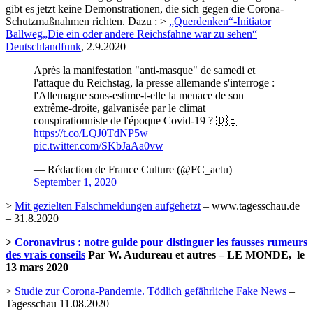
gibt es jetzt keine Demonstrationen, die sich gegen die Corona-
Schutzmaßnahmen richten. Dazu : >
„Querdenken“-Initiator
Ballweg„Die ein oder andere Reichsfahne war zu sehen“
Deutschlandfunk
, 2.9.2020
Après la manifestation "anti-masque" de samedi et
l'attaque du Reichstag, la presse allemande s'interroge :
l'Allemagne sous-estime-t-elle la menace de son
extrême-droite, galvanisée par le climat
conspirationniste de l'époque Covid-19 ? 🇩🇪
https://t.co/LQJ0TdNP5w
pic.twitter.com/SKbJaAa0vw
— Rédaction de France Culture (@FC_actu)
September 1, 2020
>
Mit gezielten Falschmeldungen aufgehetzt
– www.tagesschau.de
– 31.8.2020
>
Coronavirus : notre guide pour distinguer les fausses rumeurs
des vrais conseils
Par W. Audureau et autres – LE MONDE,
le
13 mars 2020
>
Studie zur Corona-Pandemie. Tödlich gefährliche Fake News
–
Tagesschau 11.08.2020