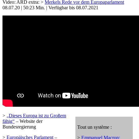
Video: ARD extra: >
Merkels Rede vor dem Europaparlament
08.07.20 | 50:23 Min. | Verfügbar bis 08.07.2021
>
„Dieses Europa ist zu Großem
fähig“
– Website der
Bundesregierung
Tout un système :
>
Europäisches Parlament
–
>
Emmanuel Macron: