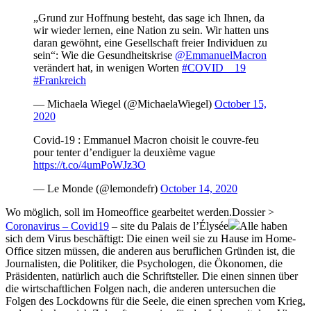
„Grund zur Hoffnung besteht, das sage ich Ihnen, da
wir wieder lernen, eine Nation zu sein. Wir hatten uns
daran gewöhnt, eine Gesellschaft freier Individuen zu
sein“: Wie die Gesundheitskrise
@EmmanuelMacron
verändert hat, in wenigen Worten
#COVID__19
#Frankreich
— Michaela Wiegel (@MichaelaWiegel)
October 15,
2020
Covid-19 : Emmanuel Macron choisit le couvre-feu
pour tenter d’endiguer la deuxième vague
https://t.co/4umPoWJz3O
— Le Monde (@lemondefr)
October 14, 2020
Wo möglich, soll im Homeoffice gearbeitet werden.Dossier >
Coronavirus – Covid19
– site du Palais de l’Élysée
Alle haben
sich dem Virus beschäftigt: Die einen weil sie zu Hause im Home-
Office sitzen müssen, die anderen aus beruflichen Gründen ist, die
Journalisten, die Politiker, die Psychologen, die Ökonomen, die
Präsidenten, natürlich auch die Schriftsteller. Die einen sinnen über
die wirtschaftlichen Folgen nach, die anderen untersuchen die
Folgen des Lockdowns für die Seele, die einen sprechen vom Krieg,