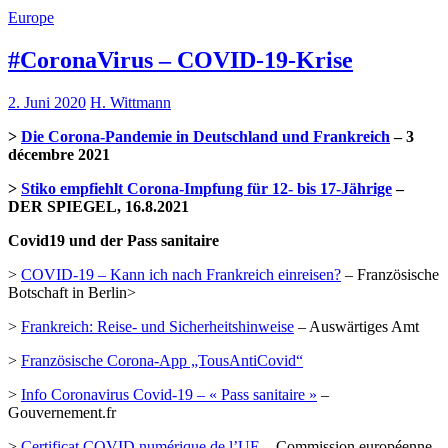
Europe
#CoronaVirus – COVID-19-Krise
2. Juni 2020
H. Wittmann
>
Die Corona-Pandemie in Deutschland und Frankreich
– 3
décembre 2021
>
Stiko empfiehlt Corona-Impfung für 12- bis 17-Jährige
–
DER SPIEGEL, 16.8.2021
Covid19 und der Pass sanitaire
>
COVID-19 – Kann ich nach Frankreich einreisen?
– Französische
Botschaft in Berlin>
>
Frankreich: Reise- und Sicherheitshinweise
– Auswärtiges Amt
>
Französische Corona-App „TousAntiCovid“
>
Info Coronavirus Covid-19 – « Pass sanitaire »
–
Gouvernement.fr
>
Certificat COVID numérique de l’UE
– Commission européenne