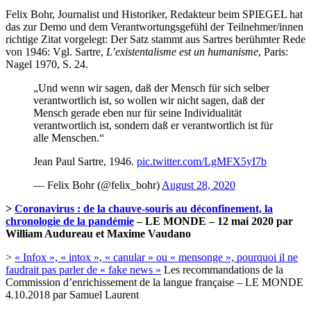
Felix Bohr, Journalist und Historiker, Redakteur beim SPIEGEL hat
das zur Demo und dem Verantwortungsgefühl der Teilnehmer/innen
richtige Zitat vorgelegt: Der Satz stammt aus Sartres berühmter Rede
von 1946: Vgl.
Sartre,
L’existentalisme est un humanisme
, Paris:
Nagel 1970, S. 24.
„Und wenn wir sagen, daß der Mensch für sich selber
verantwortlich ist, so wollen wir nicht sagen, daß der
Mensch gerade eben nur für seine Individualität
verantwortlich ist, sondern daß er verantwortlich ist für
alle Menschen.“
Jean Paul Sartre, 1946.
pic.twitter.com/LgMFX5yI7b
— Felix Bohr (@felix_bohr)
August 28, 2020
>
Coronavirus : de la chauve-souris au déconfinement, la
chronologie de la pandémie
– LE MONDE – 12 mai 2020 par
William Audureau et Maxime Vaudano
>
« Infox », « intox », « canular » ou « mensonge », pourquoi il ne
faudrait pas parler de « fake news »
Les recommandations de la
Commission d’enrichissement de la langue française – LE MONDE
4.10.2018 par Samuel Laurent