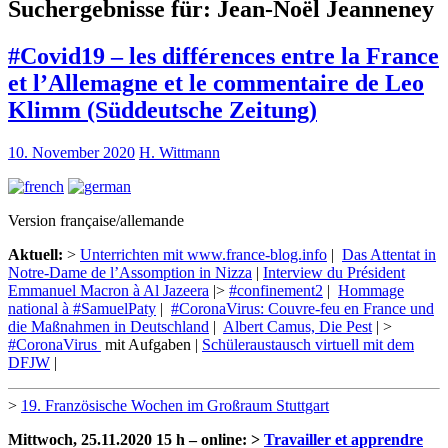
Suchergebnisse für:
Jean-Noël Jeanneney
#Covid19 – les différences entre la France
et l’Allemagne et le commentaire de Leo
Klimm (Süddeutsche Zeitung)
10. November 2020
H. Wittmann
Version française/allemande
Aktuell:
>
Unterrichten mit www.france-blog.info
|
Das Attentat in
Notre-Dame de l’Assomption in Nizza
|
Interview du Président
Emmanuel Macron à Al Jazeera
|>
#confinement2
|
Hommage
national à #SamuelPaty
|
#CoronaVirus: Couvre-feu en France und
die Maßnahmen in Deutschland
|
Albert Camus, Die Pest
| >
#CoronaVirus
mit Aufgaben |
Schüleraustausch virtuell mit dem
DFJW
|
>
19. Französische Wochen im Großraum Stuttgart
Mittwoch, 25.11.2020 15 h – online: >
Travailler et apprendre