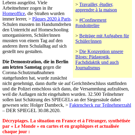
Lebens ausgelöst. Viele
>
Travailler, étudier,
Arbeitnehmer zogen in ihr
apprendre à la maison
Homeoffice
, die Straßen wurden
immer leerer, >
Pâques 2020 à Paris
.
>
#Confinement
Schulen mussten im Handumdrehen
#ondoitrelire
den Unterricht auf Homeschooling
umorganisieren, Schüler/innen
>
Beiträge mit Aufgaben für
mussten von einem Tag auf den
Schüler/innen
anderen ihren Schulalltag auf sich
gestellt neu gestalten.
>
Die Konzeption unsere
Blogs: Pädagogik,
Die Demonstration, die in Berlin
Fachdidaktik und auch
am letzten Samstag
gegen die
Journalismus
Corona-Schutzmaßnahmen
stattgefunden hat, wurde zunächst
nicht genehmigt, dann durfte sie auf Gerichtsbeschluss stattfinden
und die Polizei entschloss sich dann, die Versammlung aufzulösen,
weil die Auflagen nicht eingehalten wurden. 32.500 Teilnehmer
sollen laut Schätzung des SPIEGELs an der Siegessäule dabei
gewesen sein: Holger Dambeck, >
Faktencheck zur Teilnehmerzahl
– DER SPIEGEL 30.08.2020.
Décryptages. La situation en France et à l’étranger, synthétisée
par « Le Monde » en cartes et en graphiques et actualisée
chaque jour :