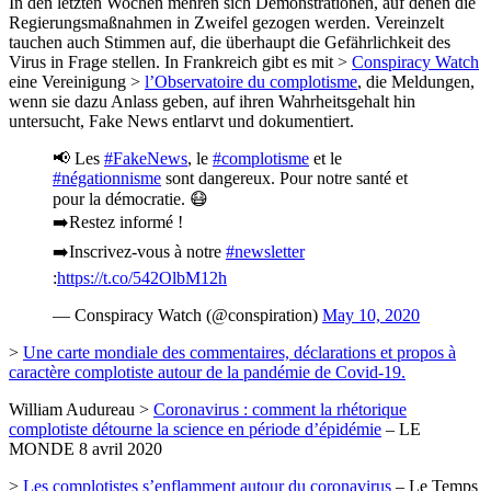
In den letzten Wochen mehren sich Demonstrationen, auf denen die
Regierungsmaßnahmen in Zweifel gezogen werden. Vereinzelt
tauchen auch Stimmen auf, die überhaupt die Gefährlichkeit des
Virus in Frage stellen. In Frankreich gibt es mit >
Conspiracy Watch
eine Vereinigung >
l’Observatoire du complotisme
, die Meldungen,
wenn sie dazu Anlass geben, auf ihren Wahrheitsgehalt hin
untersucht, Fake News entlarvt und dokumentiert.
📢 Les
#FakeNews
, le
#complotisme
et le
#négationnisme
sont dangereux. Pour notre santé et
pour la démocratie. 😷
➡️Restez informé !
➡️Inscrivez-vous à notre
#newsletter
:
https://t.co/542OlbM12h
— Conspiracy Watch (@conspiration)
May 10, 2020
>
Une carte mondiale des commentaires, déclarations et propos à
caractère complotiste autour de la pandémie de Covid-19.
William Audureau >
Coronavirus : comment la rhétorique
complotiste détourne la science en période d’épidémie
– LE
MONDE 8 avril 2020
>
Les complotistes s’enflamment autour du coronavirus
– Le Temps