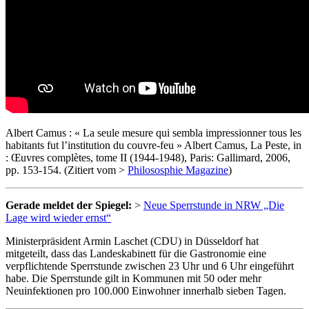
Albert Camus : « La seule mesure qui sembla impressionner tous les
habitants fut l’institution du couvre-feu » Albert Camus, La Peste, in
: Œuvres complètes, tome II (1944-1948), Paris: Gallimard, 2006,
pp. 153-154. (Zitiert vom >
Philososphie Magazine
)
Gerade meldet der Spiegel:
>
Neue Sperrstunde in NRW „Die
Lage wird wieder ernst“
Ministerpräsident Armin Laschet (CDU) in Düsseldorf hat
mitgeteilt, dass das Landeskabinett für die Gastronomie eine
verpflichtende Sperrstunde zwischen 23 Uhr und 6 Uhr eingeführt
habe. Die Sperrstunde gilt in Kommunen mit 50 oder mehr
Neuinfektionen pro 100.000 Einwohner innerhalb sieben Tagen.