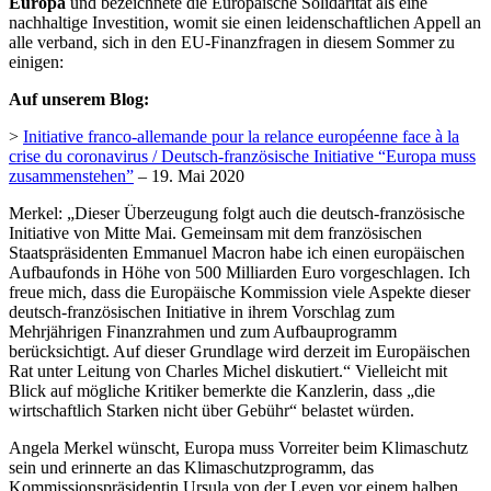
Europa
und bezeichnete die Europäische Solidarität als eine
nachhaltige Investition, womit sie einen leidenschaftlichen Appell an
alle verband, sich in den EU-Finanzfragen in diesem Sommer zu
einigen:
Auf unserem Blog:
>
Initiative franco-allemande pour la relance européenne face à la
crise du coronavirus / Deutsch-französische Initiative “Europa muss
zusammenstehen”
– 19. Mai 2020
Merkel: „Dieser Überzeugung folgt auch die deutsch-französische
Initiative von Mitte Mai. Gemeinsam mit dem französischen
Staatspräsidenten Emmanuel Macron habe ich einen europäischen
Aufbaufonds in Höhe von 500 Milliarden Euro vorgeschlagen. Ich
freue mich, dass die Europäische Kommission viele Aspekte dieser
deutsch-französischen Initiative in ihrem Vorschlag zum
Mehrjährigen Finanzrahmen und zum Aufbauprogramm
berücksichtigt. Auf dieser Grundlage wird derzeit im Europäischen
Rat unter Leitung von Charles Michel diskutiert.“ Vielleicht mit
Blick auf mögliche Kritiker bemerkte die Kanzlerin, dass „die
wirtschaftlich Starken nicht über Gebühr“ belastet würden.
Angela Merkel wünscht, Europa muss Vorreiter beim Klimaschutz
sein und erinnerte an das Klimaschutzprogramm, das
Kommissionspräsidentin Ursula von der Leyen vor einem halben