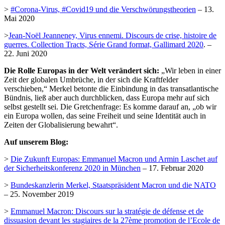
>
#Corona-Virus, #Covid19 und die Verschwörungstheorien
– 13.
Mai 2020
>
Jean-Noël Jeanneney, Virus ennemi. Discours de crise, histoire de
guerres. Collection Tracts, Série Grand format, Gallimard 2020
. –
22. Juni 2020
Die Rolle Europas in der Welt verändert sich:
„Wir leben in einer
Zeit der globalen Umbrüche, in der sich die Kraftfelder
verschieben,“ Merkel betonte die Einbindung in das transatlantische
Bündnis, ließ aber auch durchblicken, dass Europa mehr auf sich
selbst gestellt sei. Die Gretchenfrage: Es komme darauf an, „ob wir
ein Europa wollen, das seine Freiheit und seine Identität auch in
Zeiten der Globalisierung bewahrt“.
Auf unserem Blog:
>
Die Zukunft Europas: Emmanuel Macron und Armin Laschet auf
der Sicherheitskonferenz 2020 in München
– 17. Februar 2020
>
Bundeskanzlerin Merkel, Staatspräsident Macron und die NATO
– 25. November 2019
>
Emmanuel Macron: Discours sur la stratégie de défense et de
dissuasion devant les stagiaires de la 27ème promotion de l’Ecole de