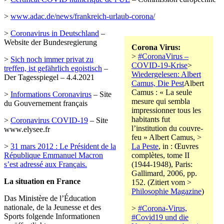
>
www.adac.de/news/frankreich-urlaub-corona/
>
Coronavirus in Deutschland
–
Website der Bundesregierung
Corona Virus:
>
#CoronaVirus –
>
Sich noch immer privat zu
COVID-19-Krise
>
treffen, ist gefährlich egoistisch
–
Wiedergelesen: Albert
Der Tagesspiegel – 4.4.2021
Camus, Die Pest
Albert
Camus : « La seule
>
Informations Coronavirus
– Site
mesure qui sembla
du Gouvernement français
impressionner tous les
habitants fut
>
Coronavirus COVID-19
– Site
l’institution du couvre-
www.elysee.fr
feu » Albert Camus, >
>
31 mars 2012 : Le Président de la
La Peste
, in : Œuvres
République Emmanuel Macron
complètes, tome II
s’est adressé aux Français.
(1944-1948), Paris:
Gallimard, 2006, pp.
La situation en France
152. (Zitiert vom >
Philosophie Magazine
)
Das Ministère de l’Éducation
nationale, de la Jeunesse et des
>
#Corona-Virus,
Sports folgende Informationen
#Covid19 und die