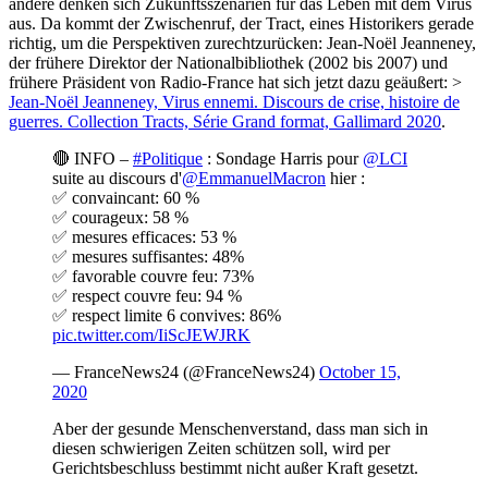
andere denken sich Zukunftsszenarien für das Leben mit dem Virus
aus. Da kommt der Zwischenruf, der Tract, eines Historikers gerade
richtig, um die Perspektiven zurechtzurücken: Jean-Noël Jeanneney,
der frühere Direktor der Nationalbibliothek (2002 bis 2007) und
frühere Präsident von Radio-France hat sich jetzt dazu geäußert: >
Jean-Noël Jeanneney, Virus ennemi. Discours de crise, histoire de
guerres. Collection Tracts, Série Grand format, Gallimard 2020
.
🔴 INFO –
#Politique
: Sondage Harris pour
@LCI
suite au discours d'
@EmmanuelMacron
hier :
✅ convaincant: 60 %
✅ courageux: 58 %
✅ mesures efficaces: 53 %
✅ mesures suffisantes: 48%
✅ favorable couvre feu: 73%
✅ respect couvre feu: 94 %
✅ respect limite 6 convives: 86%
pic.twitter.com/IiScJEWJRK
— FranceNews24 (@FranceNews24)
October 15,
2020
Aber der gesunde Menschenverstand, dass man sich in
diesen schwierigen Zeiten schützen soll, wird per
Gerichtsbeschluss bestimmt nicht außer Kraft gesetzt.