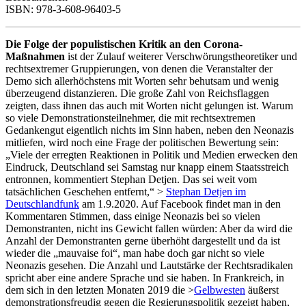
ISBN: 978-3-608-96403-5
Die Folge der populistischen Kritik an den Corona-
Maßnahmen
ist der Zulauf weiterer Verschwörungstheoretiker und
rechtsextremer Gruppierungen, von denen die Veranstalter der
Demo sich allerhöchstens mit Worten sehr behutsam und wenig
überzeugend distanzieren. Die große Zahl von Reichsflaggen
zeigten, dass ihnen das auch mit Worten nicht gelungen ist. Warum
so viele Demonstrationsteilnehmer, die mit rechtsextremen
Gedankengut eigentlich nichts im Sinn haben, neben den Neonazis
mitliefen, wird noch eine Frage der politischen Bewertung sein:
„Viele der erregten Reaktionen in Politik und Medien erwecken den
Eindruck, Deutschland sei Samstag nur knapp einem Staatsstreich
entronnen, kommentiert Stephan Detjen. Das sei weit vom
tatsächlichen Geschehen entfernt,“ >
Stephan Detjen im
Deutschlandfunk
am 1.9.2020. Auf Facebook findet man in den
Kommentaren Stimmen, dass einige Neonazis bei so vielen
Demonstranten, nicht ins Gewicht fallen würden: Aber da wird die
Anzahl der Demonstranten gerne überhöht dargestellt und da ist
wieder die „mauvaise foi“, man habe doch gar nicht so viele
Neonazis gesehen. Die Anzahl und Lautstärke der Rechtsradikalen
spricht aber eine andere Sprache und sie haben. In Frankreich, in
dem sich in den letzten Monaten 2019 die >
Gelbwesten
äußerst
demonstrationsfreudig gegen die Regierungspolitik gezeigt haben,