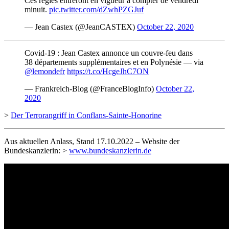
Ces règles entreront en vigueur à compter de vendredi
minuit.
pic.twitter.com/dZwhPZGJuf
— Jean Castex (@JeanCASTEX)
October 22, 2020
Covid-19 : Jean Castex annonce un couvre-feu dans
38 départements supplémentaires et en Polynésie — via
@lemondefr
https://t.co/HcgeJhC7ON
— Frankreich-Blog (@FranceBlogInfo)
October 22,
2020
>
Der Terrorangriff in Conflans-Sainte-Honorine
Aus aktuellen Anlass, Stand 17.10.2022 – Website der
Bundeskanzlerin: >
www.bundeskanzlerin.de