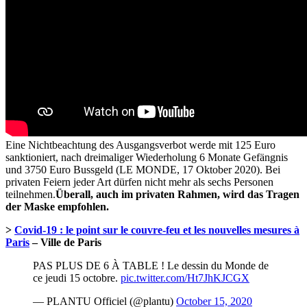
Eine Nichtbeachtung des Ausgangsverbot werde mit 125 Euro
sanktioniert, nach dreimaliger Wiederholung 6 Monate Gefängnis
und 3750 Euro Bussgeld (LE MONDE, 17 Oktober 2020). Bei
privaten Feiern jeder Art dürfen nicht mehr als sechs Personen
teilnehmen.
Überall, auch im privaten Rahmen, wird das Tragen
der Maske empfohlen.
>
Covid-19 : le point sur le couvre-feu et les nouvelles mesures à
Paris
– Ville de Paris
PAS PLUS DE 6 À TABLE ! Le dessin du Monde de
ce jeudi 15 octobre.
pic.twitter.com/Ht7JhKJCGX
— PLANTU Officiel (@plantu)
October 15, 2020