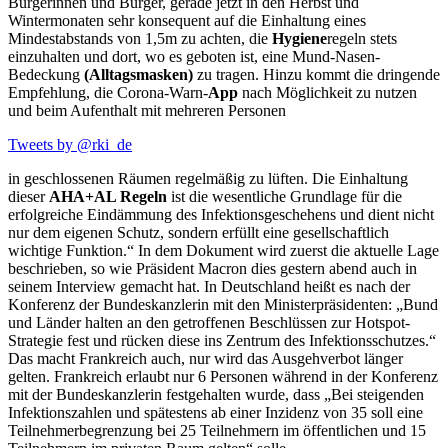
Bürgerinnen und Bürger, gerade jetzt in den Herbst und
Wintermonaten sehr konsequent auf die Einhaltung eines
Mindestabstands von 1,5m zu achten, die
Hygiene
regeln stets
einzuhalten und dort, wo es geboten ist, eine Mund-Nasen-
Bedeckung
(Alltagsmasken)
zu tragen. Hinzu kommt die dringende
Empfehlung, die Corona-Warn-
App
nach Möglichkeit zu nutzen
und beim Aufenthalt mit mehreren Personen
Tweets by @rki_de
in geschlossenen Räumen regelmäßig zu lüften. Die Einhaltung
dieser
AHA+AL Regeln
ist die wesentliche Grundlage für die
erfolgreiche Eindämmung des Infektionsgeschehens und dient nicht
nur dem eigenen Schutz, sondern erfüllt eine gesellschaftlich
wichtige Funktion.“ In dem Dokument wird zuerst die aktuelle Lage
beschrieben, so wie Präsident Macron dies gestern abend auch in
seinem Interview gemacht hat. In Deutschland heißt es nach der
Konferenz der Bundeskanzlerin mit den Ministerpräsidenten: „Bund
und Länder halten an den getroffenen Beschlüssen zur Hotspot-
Strategie fest und rücken diese ins Zentrum des Infektionsschutzes.“
Das macht Frankreich auch, nur wird das Ausgehverbot länger
gelten. Frankreich erlaubt nur 6 Personen während in der Konferenz
mit der Bundeskanzlerin festgehalten wurde, dass „Bei steigenden
Infektionszahlen und spätestens ab einer Inzidenz von 35 soll eine
Teilnehmerbegrenzung bei 25 Teilnehmern im öffentlichen und 15