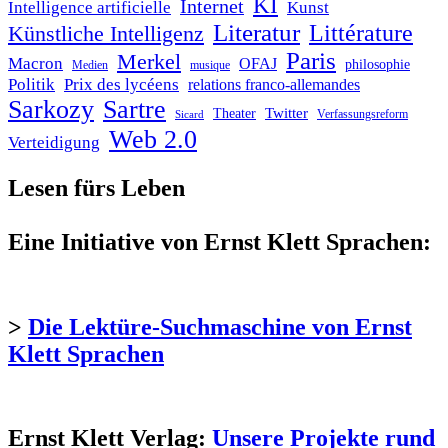
KI
Internet
Intelligence artificielle
Kunst
Literatur
Littérature
Künstliche Intelligenz
Paris
Merkel
Macron
OFAJ
philosophie
Medien
musique
Politik
Prix des lycéens
relations franco-allemandes
Sarkozy
Sartre
Twitter
Theater
Verfassungsreform
Sicard
Web 2.0
Verteidigung
Lesen fürs Leben
Eine Initiative von Ernst Klett Sprachen:
>
Die Lektüre-Suchmaschine von Ernst
Klett Sprachen
Ernst Klett Verlag:
Unsere Projekte rund