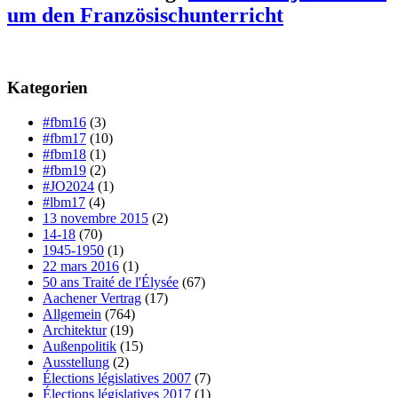
um den Französischunterricht
Kategorien
#fbm16
(3)
#fbm17
(10)
#fbm18
(1)
#fbm19
(2)
#JO2024
(1)
#lbm17
(4)
13 novembre 2015
(2)
14-18
(70)
1945-1950
(1)
22 mars 2016
(1)
50 ans Traité de l'Élysée
(67)
Aachener Vertrag
(17)
Allgemein
(764)
Architektur
(19)
Außenpolitik
(15)
Ausstellung
(2)
Élections législatives 2007
(7)
Élections législatives 2017
(1)