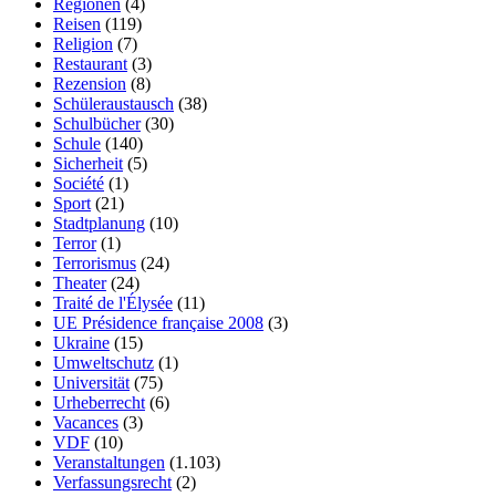
Regionen
(4)
Reisen
(119)
Religion
(7)
Restaurant
(3)
Rezension
(8)
Schüleraustausch
(38)
Schulbücher
(30)
Schule
(140)
Sicherheit
(5)
Société
(1)
Sport
(21)
Stadtplanung
(10)
Terror
(1)
Terrorismus
(24)
Theater
(24)
Traité de l'Élysée
(11)
UE Présidence française 2008
(3)
Ukraine
(15)
Umweltschutz
(1)
Universität
(75)
Urheberrecht
(6)
Vacances
(3)
VDF
(10)
Veranstaltungen
(1.103)
Verfassungsrecht
(2)