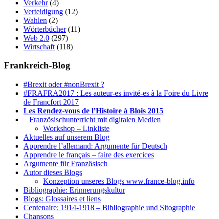
Verkehr
(4)
Verteidigung
(12)
Wahlen
(2)
Wörterbücher
(11)
Web 2.0
(297)
Wirtschaft
(118)
Frankreich-Blog
#Brexit oder #nonBrexit ?
#FRAFRA2017 : Les auteur-es invité-es à la Foire du Livre
de Francfort 2017
Les Rendez-vous de l’Histoire à Blois 2015
1.
Französischunterricht mit digitalen Medien
Workshop – Linkliste
Aktuelles auf unserem Blog
Apprendre l’allemand: Argumente für Deutsch
Apprendre le français – faire des exercices
Argumente für Französisch
Autor dieses Blogs
Konzeption unseres Blogs www.france-blog.info
Bibliographie: Erinnerungskultur
Blogs: Glossaires et liens
Centenaire: 1914-1918 – Bibliographie und Sitographie
Chansons