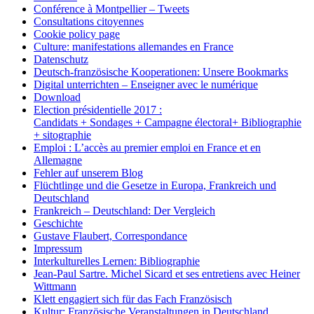
Conférence à Montpellier – Tweets
Consultations citoyennes
Cookie policy page
Culture: manifestations allemandes en France
Datenschutz
Deutsch-französische Kooperationen: Unsere Bookmarks
Digital unterrichten – Enseigner avec le numérique
Download
Election présidentielle 2017 :
Candidats + Sondages + Campagne électoral+ Bibliographie
+ sitographie
Emploi : L’accès au premier emploi en France et en
Allemagne
Fehler auf unserem Blog
Flüchtlinge und die Gesetze in Europa, Frankreich und
Deutschland
Frankreich – Deutschland: Der Vergleich
Geschichte
Gustave Flaubert, Correspondance
Impressum
Interkulturelles Lernen: Bibliographie
Jean-Paul Sartre. Michel Sicard et ses entretiens avec Heiner
Wittmann
Klett engagiert sich für das Fach Französisch
Kultur: Französische Veranstaltungen in Deutschland