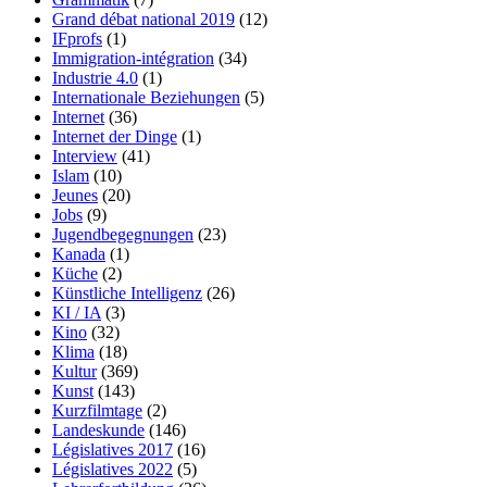
Grand débat national 2019
(12)
IFprofs
(1)
Immigration-intégration
(34)
Industrie 4.0
(1)
Internationale Beziehungen
(5)
Internet
(36)
Internet der Dinge
(1)
Interview
(41)
Islam
(10)
Jeunes
(20)
Jobs
(9)
Jugendbegegnungen
(23)
Kanada
(1)
Küche
(2)
Künstliche Intelligenz
(26)
KI / IA
(3)
Kino
(32)
Klima
(18)
Kultur
(369)
Kunst
(143)
Kurzfilmtage
(2)
Landeskunde
(146)
Législatives 2017
(16)
Législatives 2022
(5)