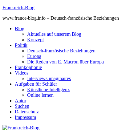
Skip
Frankreich-Blog
to
www.france-blog.info – Deutsch-französische Beziehungen
content
Blog
Aktuelles auf unserem Blog
Konzept
Politik
Deutsch-französische Beziehungen
Europa
Die Reden von E. Macron über Europa
Frankophonie
Videos
Interviews imaginaires
Aufgaben für Schüler
Künstliche Intelligenz
Online lernen
Autor
Suchen
Datenschutz
Impressum