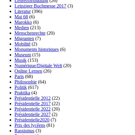
Lehrerfortbildung
(26)
Leipziger Buchmesse 2017
(3)
Literatur
(396)
Mai 68
(6)
Marokko
(6)
Medien
(213)
Menschenrechte
(20)
Migranten
(7)
Mobilité
(2)
Monuments historiques
(6)
Museum
(15)
Musik
(153)
Numérique/Digitale Welt
(20)
Online Lernen
(26)
Paris
(68)
Philosophie
(64)
Politik
(617)
Praktika
(4)
Présidentielle 2012
(22)
Présidentielle 2017
(22)
Présidentielle 2022
(20)
Présidentielle 2027
(2)
Présidentielle2020
(7)
Prix des lycéens
(81)
Rassismus
(3)