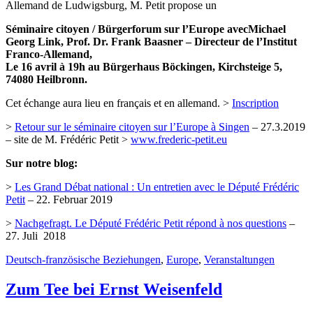
Allemand de Ludwigsburg, M. Petit propose un
Séminaire citoyen / Bürgerforum sur l’Europe avecMichael
Georg Link, Prof. Dr. Frank Baasner – Directeur de l’Institut
Franco-Allemand,
Le 16 avril à 19h au Bürgerhaus Böckingen, Kirchsteige 5,
74080 Heilbronn.
Cet échange aura lieu en français et en allemand. >
Inscription
>
Retour sur le séminaire citoyen sur l’Europe à Singen
– 27.3.2019
– site de M. Frédéric Petit >
www.frederic-petit.eu
Sur notre blog:
>
Les Grand Débat national : Un entretien avec le Député Frédéric
Petit
– 22. Februar 2019
>
Nachgefragt. Le Député Frédéric Petit répond à nos questions
–
27. Juli 2018
Deutsch-französische Beziehungen
,
Europe
,
Veranstaltungen
Zum Tee bei Ernst Weisenfeld