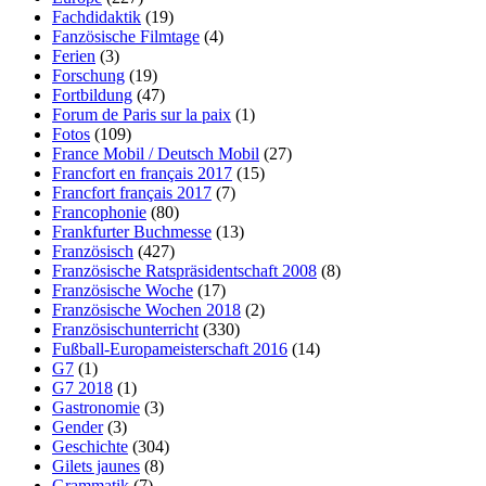
Fachdidaktik
(19)
Fanzösische Filmtage
(4)
Ferien
(3)
Forschung
(19)
Fortbildung
(47)
Forum de Paris sur la paix
(1)
Fotos
(109)
France Mobil / Deutsch Mobil
(27)
Francfort en français 2017
(15)
Francfort français 2017
(7)
Francophonie
(80)
Frankfurter Buchmesse
(13)
Französisch
(427)
Französische Ratspräsidentschaft 2008
(8)
Französische Woche
(17)
Französische Wochen 2018
(2)
Französischunterricht
(330)
Fußball-Europameisterschaft 2016
(14)
G7
(1)
G7 2018
(1)
Gastronomie
(3)
Gender
(3)
Geschichte
(304)
Gilets jaunes
(8)
Grammatik
(7)