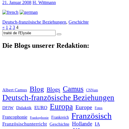
21. Januar 2008
H. Wittmann
Deutsch-französische Beziehungen
,
Geschichte
«
1
2
3
4
Suche
nach:
Die Blogs unserer Redaktion:
Blog
Camus
Blogs
Albert Camus
CNNum
Deutsch-französische Beziehungen
Europa
Europe
EURO
DFJW
Didaktik
Fotos
Französisch
Francophonie
Frankreich
Frankophonie
Hollande
Französischunterricht
IA
Geschichte