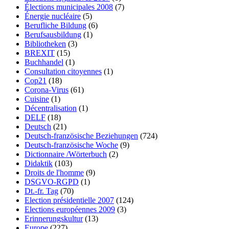
Élections municipales 2008
(7)
Énergie nucléaire
(5)
Berufliche Bildung
(6)
Berufsausbildung
(1)
Bibliotheken
(3)
BREXIT
(15)
Buchhandel
(1)
Consultation citoyennes
(1)
Cop21
(18)
Corona-Virus
(61)
Cuisine
(1)
Décentralisation
(1)
DELF
(18)
Deutsch
(21)
Deutsch-französische Beziehungen
(724)
Deutsch-französische Woche
(9)
Dictionnaire /Wörterbuch
(2)
Didaktik
(103)
Droits de l'homme
(9)
DSGVO-RGPD
(1)
Dt.-fr. Tag
(70)
Election présidentielle 2007
(124)
Elections européennes 2009
(3)
Erinnerungskultur
(13)
Europe
(227)