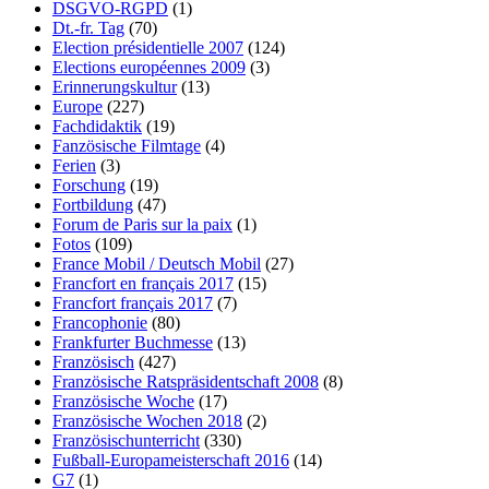
DSGVO-RGPD
(1)
Dt.-fr. Tag
(70)
Election présidentielle 2007
(124)
Elections européennes 2009
(3)
Erinnerungskultur
(13)
Europe
(227)
Fachdidaktik
(19)
Fanzösische Filmtage
(4)
Ferien
(3)
Forschung
(19)
Fortbildung
(47)
Forum de Paris sur la paix
(1)
Fotos
(109)
France Mobil / Deutsch Mobil
(27)
Francfort en français 2017
(15)
Francfort français 2017
(7)
Francophonie
(80)
Frankfurter Buchmesse
(13)
Französisch
(427)
Französische Ratspräsidentschaft 2008
(8)
Französische Woche
(17)
Französische Wochen 2018
(2)
Französischunterricht
(330)
Fußball-Europameisterschaft 2016
(14)
G7
(1)