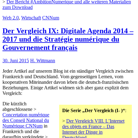
>
Der Bericht #AmbitionNumerique und alle weiteren Materialien
zum Download
Web 2.0
,
Wirtschaft
CNNum
Der Vergleich IX: Digitale Agenda 2014 –
2017 und die Stratégie numérique du
Gouvernement français
30. Juni 2015
H. Wittmann
Jeder Artikel auf unserem Blog ist ein ständiger Vergleich zwischen
Frankreich und Deutschland. Vom gegenseitigen Lernen, vom
kooperativen Miteinander davon leben die deutsch-französischen
Beziehungen. Einige Artikel widmen sich aber ganz explizit dem
Vergleich:
Die kürzlich
abgeschlossene >
Die Serie „Der Vergleich (I- )“
:
Concertation numérique
des Conseil National du
>
Der Vergleich VIII. L’Internet
Numérique CNNum
in
des objets en France – Das
Frankreich und die
Internet der Dinge in
daraufhin verkündete >
Deutschland.