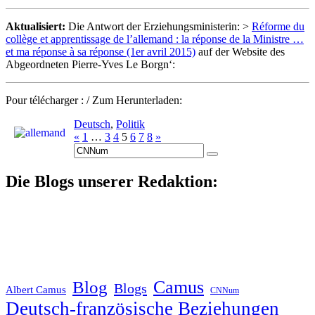
Aktualisiert:
Die Antwort der Erziehungsministerin: >
Réforme du
collège et apprentissage de l’allemand : la réponse de la Ministre …
et ma réponse à sa réponse (1er avril 2015)
auf der Website des
Abgeordneten Pierre-Yves Le Borgn‘:
Pour télécharger : / Zum Herunterladen:
Deutsch
,
Politik
«
1
…
3
4
5
6
7
8
»
Suche
nach:
Die Blogs unserer Redaktion:
Blog
Camus
Blogs
Albert Camus
CNNum
Deutsch-französische Beziehungen