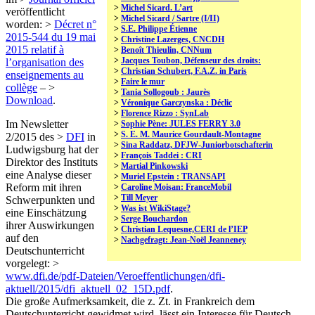
>
Michel Sicard. L’art
veröffentlicht
>
Michel Sicard / Sartre (I/II)
worden: >
Décret n°
>
S.E. Philippe Étienne
2015-544 du 19 mai
>
Christine Lazerges, CNCDH
2015 relatif à
>
Benoît Thieulin, CNNum
>
Jacques Toubon, Défenseur des droits:
l’organisation des
>
Christian Schubert, F.A.Z. in Paris
enseignements au
>
Faire le mur
collège
– >
>
Tania Sollogoub : Jaurès
Download
.
>
Véronique Garczynska : Déclic
>
Florence Rizzo : SynLab
Im Newsletter
>
Sophie Pène: JULES FERRY 3.0
>
S. E. M. Maurice Gourdault-Montagne
2/2015 des >
DFI
in
>
Sina Raddatz, DFJW-Juniorbotschafterin
Ludwigsburg hat der
>
François Taddei : CRI
Direktor des Instituts
>
Martial Pinkowski
eine Analyse dieser
>
Muriel Epstein : TRANSAPI
Reform mit ihren
>
Caroline Moisan: FranceMobil
>
Till Meyer
Schwerpunkten und
>
Was ist WikiStage?
eine Einschätzung
>
Serge Bouchardon
ihrer Auswirkungen
>
Christian Lequesne,CERI de l’IEP
auf den
>
Nachgefragt: Jean-Noël Jeanneney
Deutschunterricht
vorgelegt: >
www.dfi.de/pdf-Dateien/Veroeffentlichungen/dfi-
aktuell/2015/dfi_aktuell_02_15D.pdf
.
Die große Aufmerksamkeit, die z. Zt. in Frankreich dem
Deutschunterricht gewidmet wird, lässt ein Interesse für Deutsch