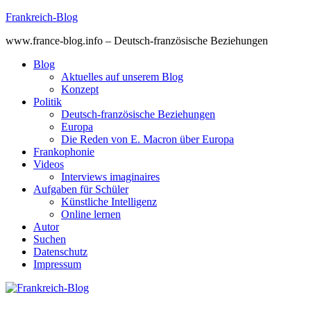
Skip
Frankreich-Blog
to
www.france-blog.info – Deutsch-französische Beziehungen
content
Blog
Aktuelles auf unserem Blog
Konzept
Politik
Deutsch-französische Beziehungen
Europa
Die Reden von E. Macron über Europa
Frankophonie
Videos
Interviews imaginaires
Aufgaben für Schüler
Künstliche Intelligenz
Online lernen
Autor
Suchen
Datenschutz
Impressum