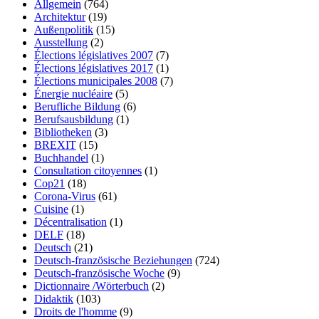
Allgemein
(764)
Architektur
(19)
Außenpolitik
(15)
Ausstellung
(2)
Élections législatives 2007
(7)
Élections législatives 2017
(1)
Élections municipales 2008
(7)
Énergie nucléaire
(5)
Berufliche Bildung
(6)
Berufsausbildung
(1)
Bibliotheken
(3)
BREXIT
(15)
Buchhandel
(1)
Consultation citoyennes
(1)
Cop21
(18)
Corona-Virus
(61)
Cuisine
(1)
Décentralisation
(1)
DELF
(18)
Deutsch
(21)
Deutsch-französische Beziehungen
(724)
Deutsch-französische Woche
(9)
Dictionnaire /Wörterbuch
(2)
Didaktik
(103)
Droits de l'homme
(9)