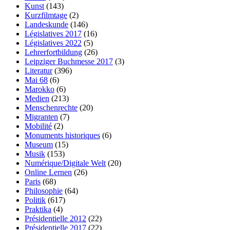
Kunst
(143)
Kurzfilmtage
(2)
Landeskunde
(146)
Législatives 2017
(16)
Législatives 2022
(5)
Lehrerfortbildung
(26)
Leipziger Buchmesse 2017
(3)
Literatur
(396)
Mai 68
(6)
Marokko
(6)
Medien
(213)
Menschenrechte
(20)
Migranten
(7)
Mobilité
(2)
Monuments historiques
(6)
Museum
(15)
Musik
(153)
Numérique/Digitale Welt
(20)
Online Lernen
(26)
Paris
(68)
Philosophie
(64)
Politik
(617)
Praktika
(4)
Présidentielle 2012
(22)
Présidentielle 2017
(22)