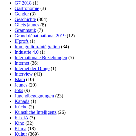
G7 2018
(1)
Gastronomie
(3)
Gender
(3)
Geschichte
(304)
Gilets jaunes
(8)
Grammatik
(7)
Grand débat national 2019
(12)
IFprofs
(1)
Immigration-intégration
(34)
Industrie 4.0
(1)
Internationale Beziehungen
(5)
Internet
(36)
Internet der Dinge
(1)
Interview
(41)
Islam
(10)
Jeunes
(20)
Jobs
(9)
Jugendbegegnungen
(23)
Kanada
(1)
Küche
(2)
Künstliche Intelligenz
(26)
KI / IA
(3)
Kino
(32)
Klima
(18)
Kultur
(369)