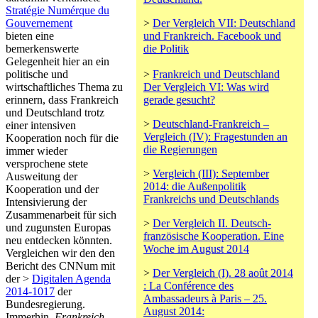
Stratégie Numérque du
Gouvernement
>
Der Vergleich VII: Deutschland
bieten eine
und Frankreich. Facebook und
bemerkenswerte
die Politik
Gelegenheit hier an ein
politische und
>
Frankreich und Deutschland
wirtschaftliches Thema zu
Der Vergleich VI: Was wird
erinnern, dass Frankreich
gerade gesucht?
und Deutschland trotz
>
Deutschland-Frankreich –
einer intensiven
Vergleich (IV): Fragestunden an
Kooperation noch für die
die Regierungen
immer wieder
versprochene stete
>
Vergleich (III): September
Ausweitung der
2014: die Außenpolitik
Kooperation und der
Frankreichs und Deutschlands
Intensivierung der
Zusammenarbeit für sich
>
Der Vergleich II. Deutsch-
und zugunsten Europas
französische Kooperation. Eine
neu entdecken könnten.
Woche im August 2014
Vergleichen wir den den
Bericht des CNNum mit
>
Der Vergleich (I). 28 août 2014
der >
Digitalen Agenda
: La Conférence des
2014-1017
der
Ambassadeurs à Paris – 25.
Bundesregierung.
August 2014:
Immerhin,
Frankreich