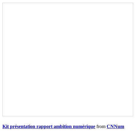
Kit présentation rapport ambition numérique
from
CNNum