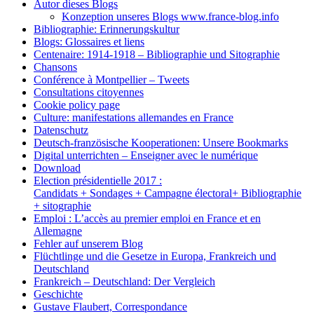
Autor dieses Blogs
Konzeption unseres Blogs www.france-blog.info
Bibliographie: Erinnerungskultur
Blogs: Glossaires et liens
Centenaire: 1914-1918 – Bibliographie und Sitographie
Chansons
Conférence à Montpellier – Tweets
Consultations citoyennes
Cookie policy page
Culture: manifestations allemandes en France
Datenschutz
Deutsch-französische Kooperationen: Unsere Bookmarks
Digital unterrichten – Enseigner avec le numérique
Download
Election présidentielle 2017 :
Candidats + Sondages + Campagne électoral+ Bibliographie
+ sitographie
Emploi : L’accès au premier emploi en France et en
Allemagne
Fehler auf unserem Blog
Flüchtlinge und die Gesetze in Europa, Frankreich und
Deutschland
Frankreich – Deutschland: Der Vergleich
Geschichte
Gustave Flaubert, Correspondance