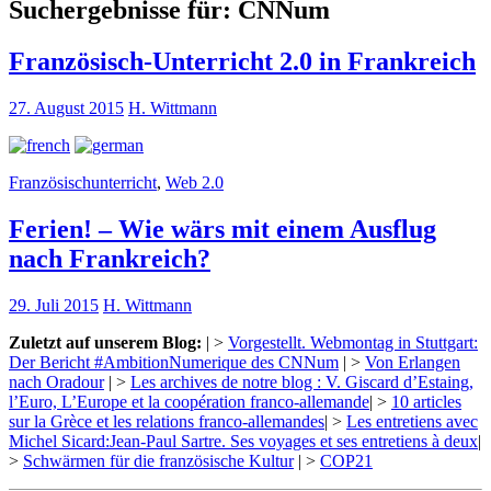
Suchergebnisse für:
CNNum
Französisch-Unterricht 2.0 in Frankreich
27. August 2015
H. Wittmann
Französischunterricht
,
Web 2.0
Ferien! – Wie wärs mit einem Ausflug
nach Frankreich?
29. Juli 2015
H. Wittmann
Zuletzt auf unserem Blog:
| >
Vorgestellt. Webmontag in Stuttgart:
Der Bericht #AmbitionNumerique des CNNum
| >
Von Erlangen
nach Oradour
| >
Les archives de notre blog : V. Giscard d’Estaing,
l’Euro, L’Europe et la coopération franco-allemande
| >
10 articles
sur la Grèce et les relations franco-allemandes
| >
Les entretiens avec
Michel Sicard:Jean-Paul Sartre. Ses voyages et ses entretiens à deux
|
>
Schwärmen für die französische Kultur
| >
COP21