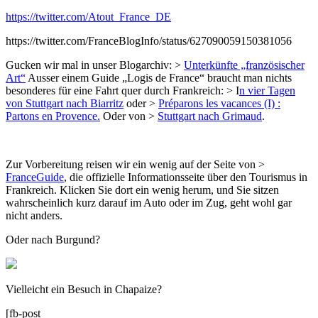
https://twitter.com/Atout_France_DE
https://twitter.com/FranceBlogInfo/status/627090059150381056
Gucken wir mal in unser Blogarchiv: >
Unterkünfte „französischer
Art“
Ausser einem Guide „Logis de France“ braucht man nichts
besonderes für eine Fahrt quer durch Frankreich: > I
n vier Tagen
von Stuttgart nach Biarritz
oder >
Préparons les vacances (I) :
Partons en Provence.
Oder von >
Stuttgart nach Grimaud
.
Zur Vorbereitung reisen wir ein wenig auf der Seite von >
FranceGuide
, die offizielle Informationsseite über den Tourismus in
Frankreich. Klicken Sie dort ein wenig herum, und Sie sitzen
wahrscheinlich kurz darauf im Auto oder im Zug, geht wohl gar
nicht anders.
Oder nach Burgund?
Vielleicht ein Besuch in Chapaize?
[fb-post