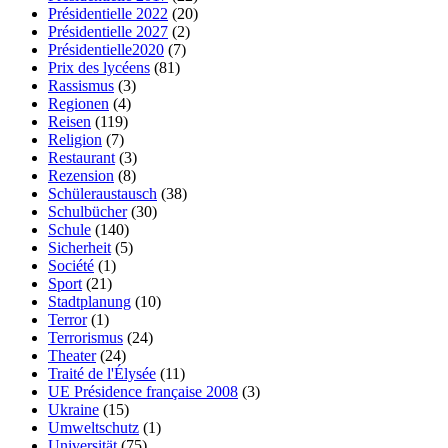
Présidentielle 2022
(20)
Présidentielle 2027
(2)
Présidentielle2020
(7)
Prix des lycéens
(81)
Rassismus
(3)
Regionen
(4)
Reisen
(119)
Religion
(7)
Restaurant
(3)
Rezension
(8)
Schüleraustausch
(38)
Schulbücher
(30)
Schule
(140)
Sicherheit
(5)
Société
(1)
Sport
(21)
Stadtplanung
(10)
Terror
(1)
Terrorismus
(24)
Theater
(24)
Traité de l'Élysée
(11)
UE Présidence française 2008
(3)
Ukraine
(15)
Umweltschutz
(1)
Universität
(75)