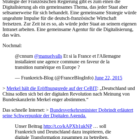
Strategie der Französischen Regierung gibt es zum einen die
Digitalisierung als ein gemeinsames Thema, das jeder Staat aber
seltsamerweise für sich behandelt. Eine gemeinsame Strategie würde
ungeahnte Impulse für die deutsch-französische Wirtschaft
freisetzen. Zur Zeit ist es so, als würde jeder Staat an seinem eigenen
Intranet arbeiten. Eine gemeinsame Agentur für die Digitalisierung,
das wärs.
Nochmal:
@cnnum
@manuelvalls
Et si la France et l'Allemagne
installaient une agence commune en faveur de la
transition numérique en Europe ?
— Frankreich-Blog (@FranceBlogInfo)
June 22, 2015
>
Merkel hält die Eröffnungsrede auf der CeBIT
: „Deutschland und
China sollen sich bei der digitalen Revolution nach Meinung von
Bundeskanzlerin Merkel enger abstimmen.“
Das schnelle Internet: >
Bundesverkehrsminister Dobrindt erläutert
seine Schwerpunkte der Digitalen Agenda.
Unser Beitrag
http://t.co/kAPXb1ukNP
… soll
Frankreich und Deutschland dazu inspirieren, die
digitale Transformation zusammen zu betreiben.