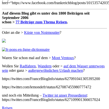
href=“https://www.facebook.com/frankreichblog/posts/10153574203
Auf diesem Blog gibt es unter den 1800 Beiträgen seit
September 2006
schon >
77 Beiträge zum Thema Reisen
.
Oder an die >
Küste von Noirmoutier
?
Waren Sie schon mal auf dem >
Mont Ventoux
?
Wollen Sie
Radfahren
,
Wandern
oder >
auf dem Wasser unterwegs
sein
oder ganz >
außergewöhnlichen Urlaub machen
?
https://twitter.com/FranceBlogInfo/status/627091041305395200
https://twitter.com/lemondefr/status/627087455980777472
und noch ein Mitteilung –
Twitter ist unser Pressedienst
:
https://twitter.com/FranceBlogInfo/status/627109901366657024
Reisen