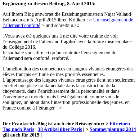
Ergänzung zu diesem Beitrag, 8. April 2015:
Auf Ihrem Blog antwortet die Erziehungsministerin Najat Vallaud-
Belkacem am 5. April 2015 ihren Kritikern: >
Un enseignement de
l’allemand conforté
> und schreibt u.a.:
„Vous avez été quelques uns à me dire votre crainte de voir
l’enseignement de l’allemand fragilisé avec la future mise en place
du Collège 2016.
Je souhaite vous dire ici qu’au contraire l’enseignement de
l’allemand sera conforté, renforcé.
L’amélioration des compétences en langues vivantes étrangères des
élèves français est l’une de mes priorités essentielles.
L’apprentissage des langues vivantes étrangères tient non seulement
en effet une place fondamentale dans la construction de la
citoyenneté, dans l’enrichissement de la personnalité et dans
l’ouverture au monde, mais il est également, comme vous le
soulignez, un atout dans l’insertion professionnelle des jeunes, en
France comme à l’étranger.“ >
Der Frankreich-Blog ist auch eine Reiseagentur: >
Für einen
Tag nach Paris
|
38 Artikel über Paris
| >
Sommerplanung 2014
gilt auch für 2015 |