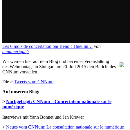
Les 6 mois de concertation par Benoit Thieulin…
von
cnnumeriquefr
Wir werden hier auf dem Blog und bei einer Veranstaltung
des Webmontags in Stuttgart am 20. Juli 2015 den Bericht des
CNNum vorstellen.
Die >
Tweets vom CNNum
Auf unserem Blog:
>
Nachgefragt: CNNum – Concertation nationale sur le
numérique
Interviews mit Yann Bonnet und Jan Krewer
>
Neues vom CNNum: La consultation nationale sur le numérique