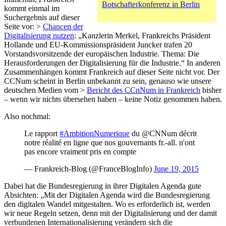
Botschafterkonferenz in Berlin
kommt einmal im
Suchergebnis auf dieser
Seite vor: >
Chancen der
Digitalisierung nutzen
: „Kanzlerin Merkel, Frankreichs Präsident
Hollande und EU-Kommissionspräsident Juncker trafen 20
Vorstandsvorsitzende der europäischen Industrie. Thema: Die
Herausforderungen der Digitalisierung für die Industrie.“ In anderen
Zusammenhängen kommt Frankreich auf dieser Seite nicht vor. Der
CCNum scheint in Berlin unbekannt zu sein, genauso wie unsere
deutschen Medien vom >
Bericht des CCnNum in Frankreich
bisher
– wenn wir nichts übersehen haben – keine Notiz genommen haben.
Also nochmal:
Le rapport
#AmbitionNumerique
du @CNNum décrit
notre réalité en ligne que nos gouvernants fr.-all. n'ont
pas encore vraiment pris en compte
— Frankreich-Blog (@FranceBlogInfo)
June 19, 2015
Dabei hat die Bundesregierung in ihrer Digitalen Agenda gute
Absichten: „Mit der Digitalen Agenda wird die Bundesregierung
den digitalen Wandel mitgestalten. Wo es erforderlich ist, werden
wir neue Regeln setzen, denn mit der Digitalisierung und der damit
verbundenen Internationalisierung verändern sich die