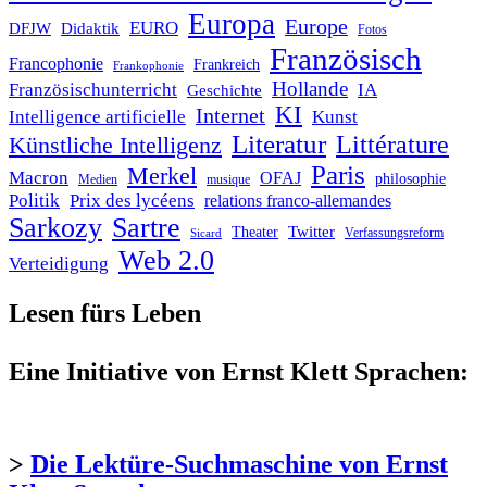
Europa
Europe
EURO
DFJW
Didaktik
Fotos
Französisch
Francophonie
Frankreich
Frankophonie
Hollande
Französischunterricht
IA
Geschichte
KI
Internet
Intelligence artificielle
Kunst
Literatur
Littérature
Künstliche Intelligenz
Paris
Merkel
Macron
OFAJ
philosophie
Medien
musique
Politik
Prix des lycéens
relations franco-allemandes
Sarkozy
Sartre
Twitter
Theater
Verfassungsreform
Sicard
Web 2.0
Verteidigung
Lesen fürs Leben
Eine Initiative von Ernst Klett Sprachen:
>
Die Lektüre-Suchmaschine von Ernst