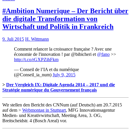
#Ambition Numerique – Der Bericht über
die digitale Transformation von
Wirtschaft und Politik in Frankreich
9. Juli 2015
H. Wittmann
Comment relancer la croissance française ? Avec une
économie de l'innovation ! par @bibicheri et
@fano
>>
http://t.co/rGXPZihFkm
— Conseil de l’IA et du numérique
(@Conseil_ia_num)
July 9, 2015
>
Der Vergleich IX: Digitale Agenda 2014 – 2017 und die
Stratégie numérique du Gouvernement français
Wir stellen den Bericht des CNNum (auf Deutsch) am 20.7.2015
auf dem >
Webmontag in Stuttgart
, MFG Innovationsagentur
Medien- und Kreativwirtschaft, Meeting Area, 3. OG,
Breitscheidstr. 4 (Bosch Areal) vor.