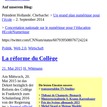
Auf unserem Blog:
Präsident Hollande. Chefsache: >
Un grand plan numérique pour
l’école
– 2. September 2014
>
Concertation nationale sur le numérique pour l’éducation
#EcoleNumerique
https://twitter.com/CNNum/status/607939508076724224
Politik
,
Web 2.0
,
Wirtschaft
La réforme du Collège
21. Mai 2015
H. Wittmann
Am Mittwoch, 20.
Mai 2015 ist das
Dekret bezüglich der
Die letzten Einsätze unseres
>
transportablen TV-Studios
:
Reform des Collège
in Frankreich zum
>
Thibaut de Champris: Bismarck
Schulanfang 2016
>
Ministerpräsidentin A. Kramp-Karrenbauer
von der Regierung
>
Prix des lycéens allemands 2015
>
Michel Sicard et Mojgan Moslehi
im >
Journal officiel