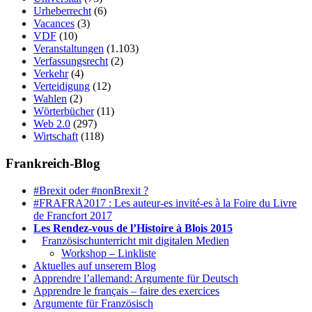
Urheberrecht
(6)
Vacances
(3)
VDF
(10)
Veranstaltungen
(1.103)
Verfassungsrecht
(2)
Verkehr
(4)
Verteidigung
(12)
Wahlen
(2)
Wörterbücher
(11)
Web 2.0
(297)
Wirtschaft
(118)
Frankreich-Blog
#Brexit oder #nonBrexit ?
#FRAFRA2017 : Les auteur-es invité-es à la Foire du Livre
de Francfort 2017
Les Rendez-vous de l’Histoire à Blois 2015
1.
Französischunterricht mit digitalen Medien
Workshop – Linkliste
Aktuelles auf unserem Blog
Apprendre l’allemand: Argumente für Deutsch
Apprendre le français – faire des exercices
Argumente für Französisch