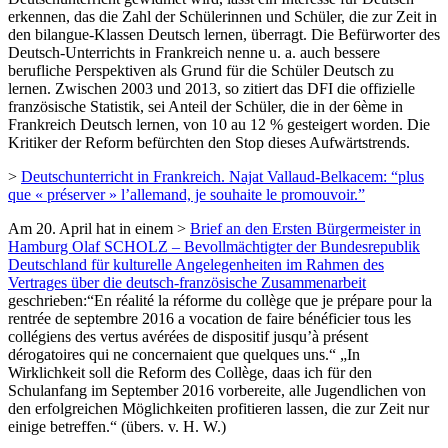
erkennen, das die Zahl der Schülerinnen und Schüler, die zur Zeit in
den bilangue-Klassen Deutsch lernen, überragt. Die Befürworter des
Deutsch-Unterrichts in Frankreich nenne u. a. auch bessere
berufliche Perspektiven als Grund für die Schüler Deutsch zu
lernen. Zwischen 2003 und 2013, so zitiert das DFI die offizielle
französische Statistik, sei Anteil der Schüler, die in der 6ème in
Frankreich Deutsch lernen, von 10 au 12 % gesteigert worden. Die
Kritiker der Reform befürchten den Stop dieses Aufwärtstrends.
>
Deutschunterricht in Frankreich. Najat Vallaud-Belkacem: “plus
que « préserver » l’allemand, je souhaite le promouvoir.”
Am 20. April hat in einem >
Brief an den Ersten Bürgermeister in
Hamburg Olaf SCHOLZ – Bevollmächtigter der Bundesrepublik
Deutschland für kulturelle Angelegenheiten im Rahmen des
Vertrages über die deutsch-französische Zusammenarbeit
geschrieben:“En réalité la réforme du collège que je prépare pour la
rentrée de septembre 2016 a vocation de faire bénéficier tous les
collégiens des vertus avérées de dispositif jusqu’à présent
dérogatoires qui ne concernaient que quelques uns.“ „In
Wirklichkeit soll die Reform des Collège, daas ich für den
Schulanfang im September 2016 vorbereite, alle Jugendlichen von
den erfolgreichen Möglichkeiten profitieren lassen, die zur Zeit nur
einige betreffen.“ (übers. v. H. W.)