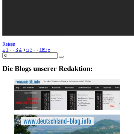
Reisen
«
1
…
3
4
5
6
7
…
189
»
Suche
nach:
Die Blogs unserer Redaktion: