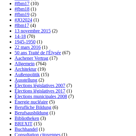
#fbm17
(10)
#fbm18
(1)
#fbm19
(2)
#JO2024
(1)
#lbm17
(4)
13 novembre 2015
(2)
14-18
(70)
1945-1950
(1)
22 mars 2016
(1)
50 ans Traité de l'Élysée
(67)
Aachener Vertrag
(17)
Allgemein
(764)
Architektur
(19)
Außenpolitik
(15)
Ausstellung
(2)
Élections législatives 2007
(7)
Élections législatives 2017
(1)
Élections municipales 2008
(7)
Énergie nucléaire
(5)
Berufliche Bildung
(6)
Berufsausbildung
(1)
Bibliotheken
(3)
BREXIT
(15)
Buchhandel
(1)
Consultation citoyennes
(1)