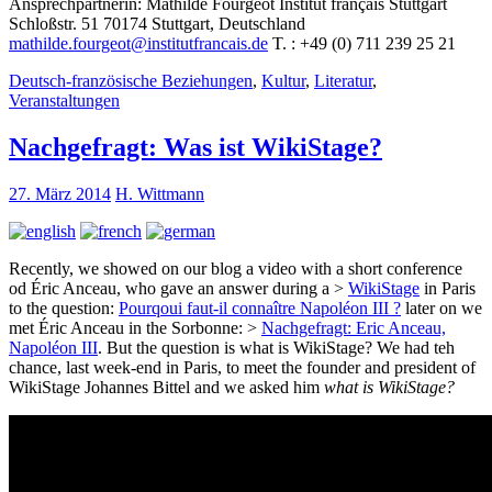
Ansprechpartnerin: Mathilde Fourgeot Institut français Stuttgart
Schloßstr. 51 70174 Stuttgart, Deutschland
mathilde.fourgeot@institutfrancais.de
T. : +49 (0) 711 239 25 21
Deutsch-französische Beziehungen
,
Kultur
,
Literatur
,
Veranstaltungen
Nachgefragt: Was ist WikiStage?
27. März 2014
H. Wittmann
Recently, we showed on our blog a video with a short conference
od Éric Anceau, who gave an answer during a >
WikiStage
in Paris
to the question:
Pourqoui faut-il connaître Napoléon III ?
later on we
met Éric Anceau in the Sorbonne: >
Nachgefragt: Eric Anceau,
Napoléon III
. But the question is what is WikiStage? We had teh
chance, last week-end in Paris, to meet the founder and president of
WikiStage Johannes Bittel and we asked him
what is WikiStage?