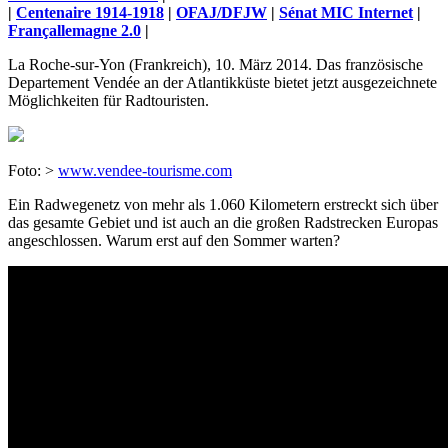
|
Centenaire 1914-1918
|
OFAJ/DFJW
|
Sénat MIC Internet
|
Françallemagne 2.0
|
La Roche-sur-Yon (Frankreich), 10. März 2014. Das französische
Departement Vendée an der Atlantikküste bietet jetzt ausgezeichnete
Möglichkeiten für Radtouristen.
Foto: >
www.vendee-tourisme.com
Ein Radwegenetz von mehr als 1.060 Kilometern erstreckt sich über
das gesamte Gebiet und ist auch an die großen Radstrecken Europas
angeschlossen. Warum erst auf den Sommer warten?