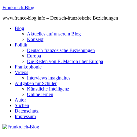
Skip
Frankreich-Blog
to
www.france-blog.info – Deutsch-französische Beziehungen
content
Blog
Aktuelles auf unserem Blog
Konzept
Politik
Deutsch-französische Beziehungen
Europa
Die Reden von E. Macron über Europa
Frankophonie
Videos
Interviews imaginaires
Aufgaben für Schüler
Künstliche Intelligenz
Online lernen
Autor
Suchen
Datenschutz
Impressum