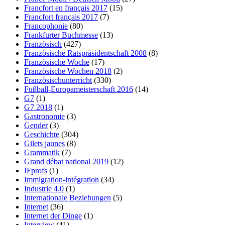
Francfort en français 2017
(15)
Francfort français 2017
(7)
Francophonie
(80)
Frankfurter Buchmesse
(13)
Französisch
(427)
Französische Ratspräsidentschaft 2008
(8)
Französische Woche
(17)
Französische Wochen 2018
(2)
Französischunterricht
(330)
Fußball-Europameisterschaft 2016
(14)
G7
(1)
G7 2018
(1)
Gastronomie
(3)
Gender
(3)
Geschichte
(304)
Gilets jaunes
(8)
Grammatik
(7)
Grand débat national 2019
(12)
IFprofs
(1)
Immigration-intégration
(34)
Industrie 4.0
(1)
Internationale Beziehungen
(5)
Internet
(36)
Internet der Dinge
(1)
Interview
(41)