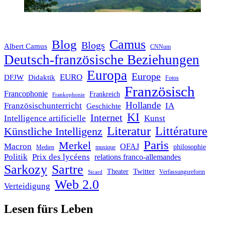
Blog
Camus
Blogs
Albert Camus
CNNum
Deutsch-französische Beziehungen
Europa
Europe
EURO
DFJW
Didaktik
Fotos
Französisch
Francophonie
Frankreich
Frankophonie
Hollande
Französischunterricht
IA
Geschichte
KI
Internet
Intelligence artificielle
Kunst
Literatur
Littérature
Künstliche Intelligenz
Paris
Merkel
Macron
OFAJ
philosophie
Medien
musique
Politik
Prix des lycéens
relations franco-allemandes
Sarkozy
Sartre
Twitter
Theater
Verfassungsreform
Sicard
Web 2.0
Verteidigung
Lesen fürs Leben