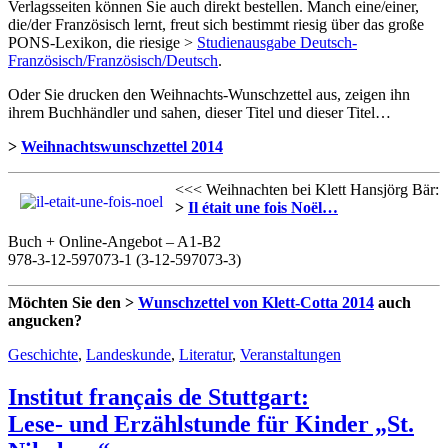
Verlagsseiten können Sie auch direkt bestellen. Manch eine/einer,
die/der Französisch lernt, freut sich bestimmt riesig über das große
PONS-Lexikon, die riesige >
Studienausgabe Deutsch-
Französisch/Französisch/Deutsch
.
Oder Sie drucken den Weihnachts-Wunschzettel aus, zeigen ihn
ihrem Buchhändler und sahen, dieser Titel und dieser Titel…
>
Weihnachtswunschzettel 2014
<<< Weihnachten bei Klett Hansjörg Bär:
>
Il était une fois Noël…
Buch + Online-Angebot – A1-B2
978-3-12-597073-1 (3-12-597073-3)
Möchten Sie den >
Wunschzettel von Klett-Cotta 2014
auch
angucken?
Geschichte
,
Landeskunde
,
Literatur
,
Veranstaltungen
Institut français de Stuttgart:
Lese- und Erzählstunde für Kinder „St.