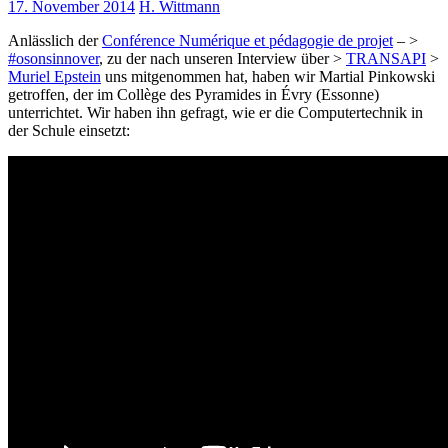
17. November 2014
H. Wittmann
Anlässlich der
Conférence Numérique et pédagogie de projet
– >
#osonsinnover
, zu der nach unseren Interview über >
TRANSAPI
>
Muriel Epstein
uns mitgenommen hat, haben wir Martial Pinkowski
getroffen, der im Collège des Pyramides in Évry (Essonne)
unterrichtet. Wir haben ihn gefragt, wie er die Computertechnik in
der Schule einsetzt: