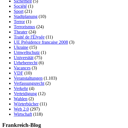
Sicherheit
(5)
Société
(1)
Sport
(21)
Stadtplanung
(10)
Terror
(1)
Terrorismus
(24)
Theater
(24)
Traité de l'Élysée
(11)
UE Présidence française 2008
(3)
Ukraine
(15)
Umweltschutz
(1)
Universität
(75)
Urheberrecht
(6)
Vacances
(3)
VDF
(10)
Veranstaltungen
(1.103)
Verfassungsrecht
(2)
Verkehr
(4)
Verteidigung
(12)
Wahlen
(2)
Wörterbücher
(11)
Web 2.0
(297)
Wirtschaft
(118)
Frankreich-Blog