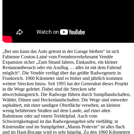
„Bei uns kann das Auto getrost in der Garage bleiben“ ist sich
Fabienne Couton-Lainé vom Fremdenverkehrsamt Vendée
Expansion sicher „Zum Strand fahren, Einkaufen, ein kleiner
Restaurantbesuch oder ein Ausflug … alles ist mit dem Fahrrad
möglich“. Die Vendée verfügt über das größte Radwegenetz in
Frankreich. 1060 Kilometer sind es bisher und jährlich kommen
weitere Strecken hinzu. Seit 1995 hat der Generalrat dieses Projekt
in die Wege geleitet. Dabei sind die Strecken sehr
abwechslungsreich. Die Radwege führen durch Sumpflandschaften,
Wälder, Dünen und Heckenlandschaften. Die Wege sind entweder
asphaltiert, mit einer sandigen Oberfläche versehen, an kleinen
wenig befahrenen Straßen auf dem Lande, auf einer alten
Bahntrasse oder auf einem Treidelpfad. Auch vom
Schwierigkeitsgrad ist das Radwegeangebot sehr vielfältig: in
Küstennähe und im Sumpfgebiet „Marais Poitevin“ ist alles flach
und im Haut-Bocage wird es sehr hügelig. Zu den 1060 Kilometern