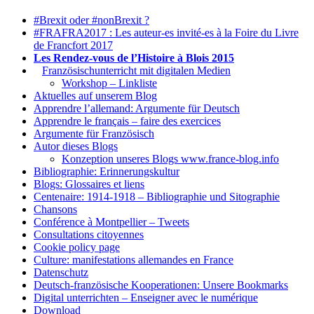
#Brexit oder #nonBrexit ?
#FRAFRA2017 : Les auteur-es invité-es à la Foire du Livre
de Francfort 2017
Les Rendez-vous de l’Histoire à Blois 2015
1.
Französischunterricht mit digitalen Medien
Workshop – Linkliste
Aktuelles auf unserem Blog
Apprendre l’allemand: Argumente für Deutsch
Apprendre le français – faire des exercices
Argumente für Französisch
Autor dieses Blogs
Konzeption unseres Blogs www.france-blog.info
Bibliographie: Erinnerungskultur
Blogs: Glossaires et liens
Centenaire: 1914-1918 – Bibliographie und Sitographie
Chansons
Conférence à Montpellier – Tweets
Consultations citoyennes
Cookie policy page
Culture: manifestations allemandes en France
Datenschutz
Deutsch-französische Kooperationen: Unsere Bookmarks
Digital unterrichten – Enseigner avec le numérique
Download