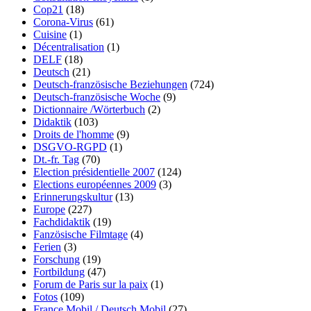
Cop21
(18)
Corona-Virus
(61)
Cuisine
(1)
Décentralisation
(1)
DELF
(18)
Deutsch
(21)
Deutsch-französische Beziehungen
(724)
Deutsch-französische Woche
(9)
Dictionnaire /Wörterbuch
(2)
Didaktik
(103)
Droits de l'homme
(9)
DSGVO-RGPD
(1)
Dt.-fr. Tag
(70)
Election présidentielle 2007
(124)
Elections européennes 2009
(3)
Erinnerungskultur
(13)
Europe
(227)
Fachdidaktik
(19)
Fanzösische Filmtage
(4)
Ferien
(3)
Forschung
(19)
Fortbildung
(47)
Forum de Paris sur la paix
(1)
Fotos
(109)
France Mobil / Deutsch Mobil
(27)