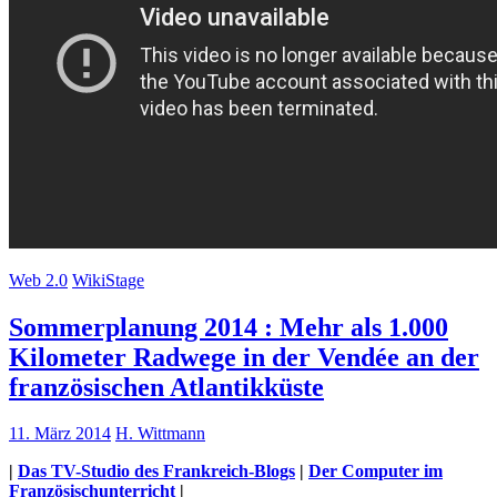
Web 2.0
WikiStage
Sommerplanung 2014 : Mehr als 1.000
Kilometer Radwege in der Vendée an der
französischen Atlantikküste
11. März 2014
H. Wittmann
|
Das TV-Studio des Frankreich-Blogs
|
Der Computer im
Französischunterricht
|