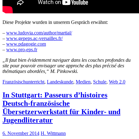
Diese Projekte wurden in unserem Gespräch erwähnt:
–
www.ludovia.com/author/martial/
–
www.gepeps.ac-versailles.fr/
–
www.pdagogie.com
–
www.pro-eps.fr
„Il faut bien évidemment naviguer dans les couches profondes du
site pour pouvoir envisager une approche des plus précisé des
thématiques abordées,“ M. Pinkowski.
Französischunterricht
,
Landeskunde
,
Medien
,
Schule
,
Web 2.0
In Stuttgart: Passeurs d’histoires
Deutsch-französische
Übersetzerwerkstatt für Kinder- und
Jugendliteratur
6. November 2014
H. Wittmann