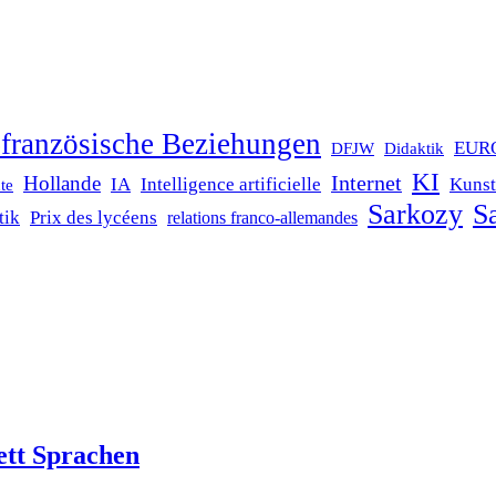
französische Beziehungen
EUR
DFJW
Didaktik
KI
Internet
Hollande
IA
Intelligence artificielle
Kunst
te
Sarkozy
Sa
tik
Prix des lycéens
relations franco-allemandes
ett Sprachen