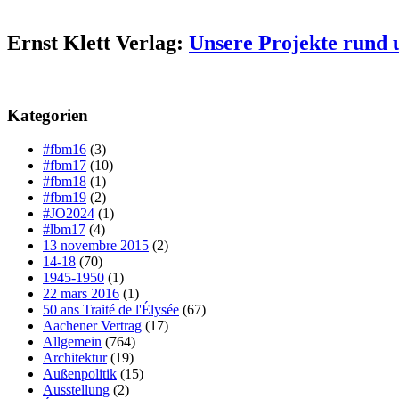
Ernst Klett Verlag:
Unsere Projekte rund 
Kategorien
#fbm16
(3)
#fbm17
(10)
#fbm18
(1)
#fbm19
(2)
#JO2024
(1)
#lbm17
(4)
13 novembre 2015
(2)
14-18
(70)
1945-1950
(1)
22 mars 2016
(1)
50 ans Traité de l'Élysée
(67)
Aachener Vertrag
(17)
Allgemein
(764)
Architektur
(19)
Außenpolitik
(15)
Ausstellung
(2)