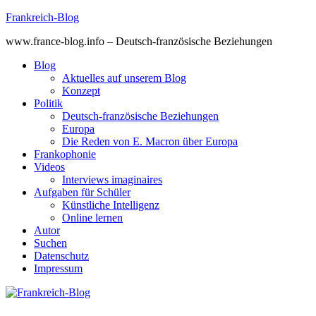
Skip
Frankreich-Blog
to
www.france-blog.info – Deutsch-französische Beziehungen
content
Blog
Aktuelles auf unserem Blog
Konzept
Politik
Deutsch-französische Beziehungen
Europa
Die Reden von E. Macron über Europa
Frankophonie
Videos
Interviews imaginaires
Aufgaben für Schüler
Künstliche Intelligenz
Online lernen
Autor
Suchen
Datenschutz
Impressum