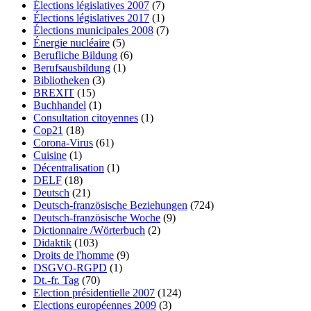
Élections législatives 2007
(7)
Élections législatives 2017
(1)
Élections municipales 2008
(7)
Énergie nucléaire
(5)
Berufliche Bildung
(6)
Berufsausbildung
(1)
Bibliotheken
(3)
BREXIT
(15)
Buchhandel
(1)
Consultation citoyennes
(1)
Cop21
(18)
Corona-Virus
(61)
Cuisine
(1)
Décentralisation
(1)
DELF
(18)
Deutsch
(21)
Deutsch-französische Beziehungen
(724)
Deutsch-französische Woche
(9)
Dictionnaire /Wörterbuch
(2)
Didaktik
(103)
Droits de l'homme
(9)
DSGVO-RGPD
(1)
Dt.-fr. Tag
(70)
Election présidentielle 2007
(124)
Elections européennes 2009
(3)