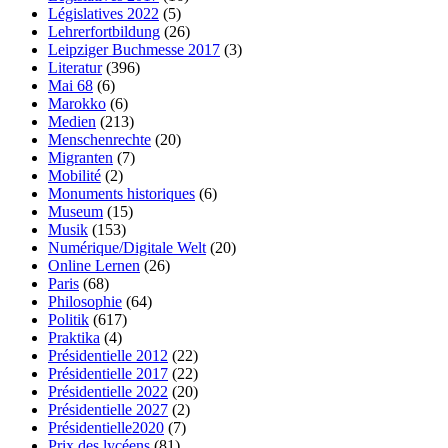
Législatives 2022
(5)
Lehrerfortbildung
(26)
Leipziger Buchmesse 2017
(3)
Literatur
(396)
Mai 68
(6)
Marokko
(6)
Medien
(213)
Menschenrechte
(20)
Migranten
(7)
Mobilité
(2)
Monuments historiques
(6)
Museum
(15)
Musik
(153)
Numérique/Digitale Welt
(20)
Online Lernen
(26)
Paris
(68)
Philosophie
(64)
Politik
(617)
Praktika
(4)
Présidentielle 2012
(22)
Présidentielle 2017
(22)
Présidentielle 2022
(20)
Présidentielle 2027
(2)
Présidentielle2020
(7)
Prix des lycéens
(81)