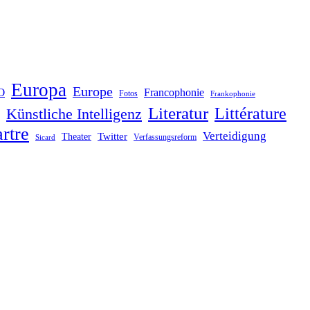
Europa
Europe
O
Francophonie
Fotos
Frankophonie
Literatur
Littérature
Künstliche Intelligenz
rtre
Verteidigung
Twitter
Theater
Verfassungsreform
Sicard