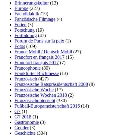
Erinnerungskultur
(13)
Europe
(227)
Fachdidaktik
(19)
Fanzösische Filmtage
(4)
Ferien
(3)
Forschung
(19)
Fortbildung
(47)
Forum de Paris sur la paix
(1)
Fotos
(109)
France Mobil / Deutsch Mobil
(27)
Francfort en français 2017
(15)
Francfort français 2017
(7)
Francophonie
(80)
Frankfurter Buchmesse
(13)
Französisch
(427)
Französische Ratspräsidentschaft 2008
(8)
Französische Woche
(17)
Französische Wochen 2018
(2)
Französischunterricht
(330)
Fußball-Europameisterschaft 2016
(14)
G7
(1)
G7 2018
(1)
Gastronomie
(3)
Gender
(3)
Geschichte
(304)