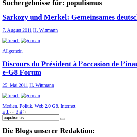
Suchergebnisse für:
populismus
Sarkozy und Merkel: Gemeinsames deutsch
7. August 2011
H. Wittmann
Allgemein
Discours du Président à l’occasion de l’in
e-G8 Forum
25. Mai 2011
H. Wittmann
Medien
,
Politik
,
Web 2.0
G8
,
Internet
«
1
…
3
4
5
Suche
nach:
Die Blogs unserer Redaktion: