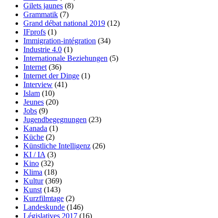
Gilets jaunes
(8)
Grammatik
(7)
Grand débat national 2019
(12)
IFprofs
(1)
Immigration-intégration
(34)
Industrie 4.0
(1)
Internationale Beziehungen
(5)
Internet
(36)
Internet der Dinge
(1)
Interview
(41)
Islam
(10)
Jeunes
(20)
Jobs
(9)
Jugendbegegnungen
(23)
Kanada
(1)
Küche
(2)
Künstliche Intelligenz
(26)
KI / IA
(3)
Kino
(32)
Klima
(18)
Kultur
(369)
Kunst
(143)
Kurzfilmtage
(2)
Landeskunde
(146)
Législatives 2017
(16)