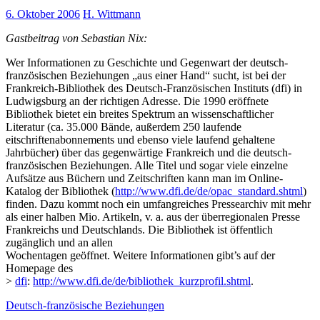
6. Oktober 2006
H. Wittmann
Gastbeitrag von Sebastian Nix:
Wer Informationen zu Geschichte und Gegenwart der deutsch-
französischen Beziehungen „aus einer Hand“ sucht, ist bei der
Frankreich-Bibliothek des Deutsch-Französischen Instituts (dfi) in
Ludwigsburg an der richtigen Adresse. Die 1990 eröffnete
Bibliothek bietet ein breites Spektrum an wissenschaftlicher
Literatur (ca. 35.000 Bände, außerdem 250 laufende
eitschriftenabonnements und ebenso viele laufend gehaltene
Jahrbücher) über das gegenwärtige Frankreich und die deutsch-
französischen Beziehungen. Alle Titel und sogar viele einzelne
Aufsätze aus Büchern und Zeitschriften kann man im Online-
Katalog der Bibliothek (
http://www.dfi.de/de/opac_standard.shtml
)
finden. Dazu kommt noch ein umfangreiches Pressearchiv mit mehr
als einer halben Mio. Artikeln, v. a. aus der überregionalen Presse
Frankreichs und Deutschlands. Die Bibliothek ist öffentlich
zugänglich und an allen
Wochentagen geöffnet. Weitere Informationen gibt’s auf der
Homepage des
>
dfi
:
http://www.dfi.de/de/bibliothek_kurzprofil.shtml
.
Deutsch-französische Beziehungen