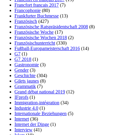
Francfort français 2017
(7)
Francophonie
(80)
Frankfurter Buchmesse
(13)
Französisch
(427)
Französische Ratspräsidentschaft 2008
(8)
Französische Woche
(17)
Französische Wochen 2018
(2)
Französischunterricht
(330)
Fußball-Europameisterschaft 2016
(14)
G7
(1)
G7 2018
(1)
Gastronomie
(3)
Gender
(3)
Geschichte
(304)
Gilets jaunes
(8)
Grammatik
(7)
Grand débat national 2019
(12)
IFprofs
(1)
Immigration-intégration
(34)
Industrie 4.0
(1)
Internationale Beziehungen
(5)
Internet
(36)
Internet der Dinge
(1)
Interview
(41)