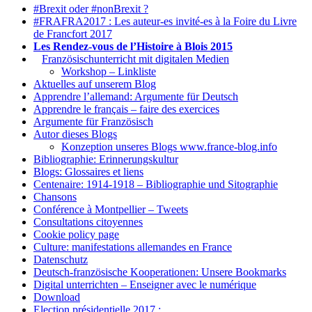
#Brexit oder #nonBrexit ?
#FRAFRA2017 : Les auteur-es invité-es à la Foire du Livre
de Francfort 2017
Les Rendez-vous de l’Histoire à Blois 2015
1.
Französischunterricht mit digitalen Medien
Workshop – Linkliste
Aktuelles auf unserem Blog
Apprendre l’allemand: Argumente für Deutsch
Apprendre le français – faire des exercices
Argumente für Französisch
Autor dieses Blogs
Konzeption unseres Blogs www.france-blog.info
Bibliographie: Erinnerungskultur
Blogs: Glossaires et liens
Centenaire: 1914-1918 – Bibliographie und Sitographie
Chansons
Conférence à Montpellier – Tweets
Consultations citoyennes
Cookie policy page
Culture: manifestations allemandes en France
Datenschutz
Deutsch-französische Kooperationen: Unsere Bookmarks
Digital unterrichten – Enseigner avec le numérique
Download
Election présidentielle 2017 :