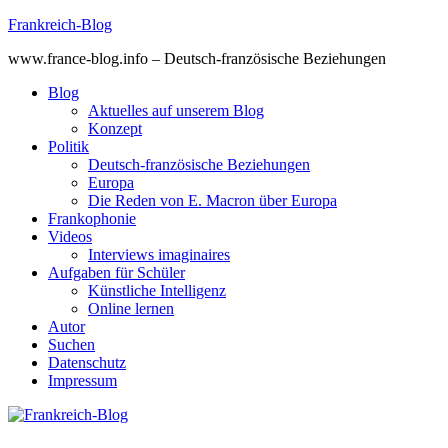
Skip
Frankreich-Blog
to
www.france-blog.info – Deutsch-französische Beziehungen
content
Blog
Aktuelles auf unserem Blog
Konzept
Politik
Deutsch-französische Beziehungen
Europa
Die Reden von E. Macron über Europa
Frankophonie
Videos
Interviews imaginaires
Aufgaben für Schüler
Künstliche Intelligenz
Online lernen
Autor
Suchen
Datenschutz
Impressum