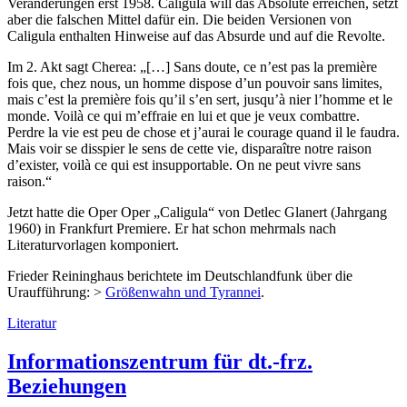
Veränderungen erst 1958. Caligula will das Absolute erreichen, setzt
aber die falschen Mittel dafür ein. Die beiden Versionen von
Caligula enthalten Hinweise auf das Absurde und auf die Revolte.
Im 2. Akt sagt Cherea: „[…] Sans doute, ce n’est pas la première
fois que, chez nous, un homme dispose d’un pouvoir sans limites,
mais c’est la première fois qu’il s’en sert, jusqu’à nier l’homme et le
monde. Voilà ce qui m’effraie en lui et que je veux combattre.
Perdre la vie est peu de chose et j’aurai le courage quand il le faudra.
Mais voir se disspier le sens de cette vie, disparaître notre raison
d’exister, voilà ce qui est insupportable. On ne peut vivre sans
raison.“
Jetzt hatte die Oper Oper „Caligula“ von Detlec Glanert (Jahrgang
1960) in Frankfurt Premiere. Er hat schon mehrmals nach
Literaturvorlagen komponiert.
Frieder Reininghaus berichtete im Deutschlandfunk über die
Uraufführung: >
Größenwahn und Tyrannei
.
Literatur
Informationszentrum für dt.-frz.
Beziehungen