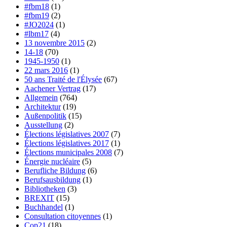
#fbm18
(1)
#fbm19
(2)
#JO2024
(1)
#lbm17
(4)
13 novembre 2015
(2)
14-18
(70)
1945-1950
(1)
22 mars 2016
(1)
50 ans Traité de l'Élysée
(67)
Aachener Vertrag
(17)
Allgemein
(764)
Architektur
(19)
Außenpolitik
(15)
Ausstellung
(2)
Élections législatives 2007
(7)
Élections législatives 2017
(1)
Élections municipales 2008
(7)
Énergie nucléaire
(5)
Berufliche Bildung
(6)
Berufsausbildung
(1)
Bibliotheken
(3)
BREXIT
(15)
Buchhandel
(1)
Consultation citoyennes
(1)
Cop21
(18)