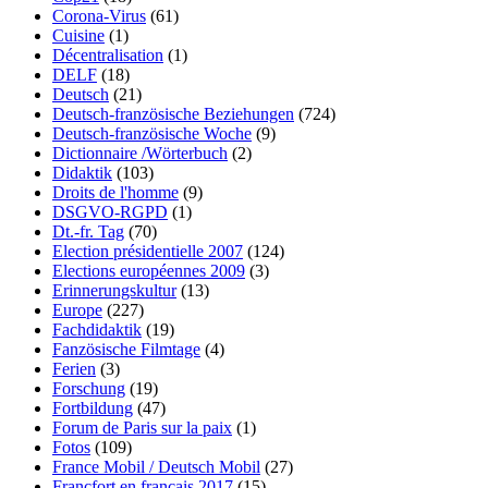
Corona-Virus
(61)
Cuisine
(1)
Décentralisation
(1)
DELF
(18)
Deutsch
(21)
Deutsch-französische Beziehungen
(724)
Deutsch-französische Woche
(9)
Dictionnaire /Wörterbuch
(2)
Didaktik
(103)
Droits de l'homme
(9)
DSGVO-RGPD
(1)
Dt.-fr. Tag
(70)
Election présidentielle 2007
(124)
Elections européennes 2009
(3)
Erinnerungskultur
(13)
Europe
(227)
Fachdidaktik
(19)
Fanzösische Filmtage
(4)
Ferien
(3)
Forschung
(19)
Fortbildung
(47)
Forum de Paris sur la paix
(1)
Fotos
(109)
France Mobil / Deutsch Mobil
(27)
Francfort en français 2017
(15)