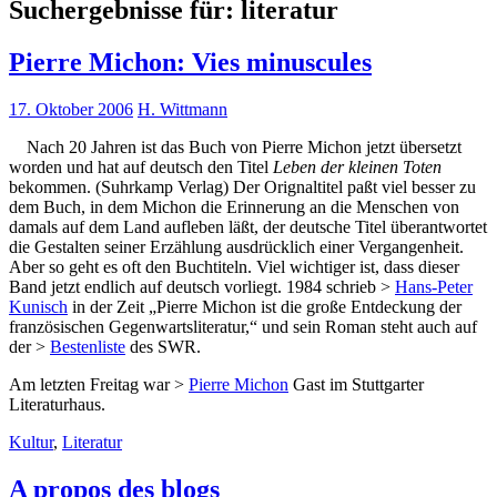
Suchergebnisse für:
literatur
Pierre Michon: Vies minuscules
17. Oktober 2006
H. Wittmann
Nach 20 Jahren ist das Buch von Pierre Michon jetzt übersetzt
worden und hat auf deutsch den Titel
Leben der kleinen Toten
bekommen. (Suhrkamp Verlag) Der Orignaltitel paßt viel besser zu
dem Buch, in dem Michon die Erinnerung an die Menschen von
damals auf dem Land aufleben läßt, der deutsche Titel überantwortet
die Gestalten seiner Erzählung ausdrücklich einer Vergangenheit.
Aber so geht es oft den Buchtiteln. Viel wichtiger ist, dass dieser
Band jetzt endlich auf deutsch vorliegt. 1984 schrieb >
Hans-Peter
Kunisch
in der Zeit „Pierre Michon ist die große Entdeckung der
französischen Gegenwartsliteratur,“ und sein Roman steht auch auf
der >
Bestenliste
des SWR.
Am letzten Freitag war >
Pierre Michon
Gast im Stuttgarter
Literaturhaus.
Kultur
,
Literatur
A propos des blogs