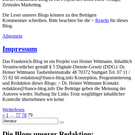
Zentrales Marketing.
Die Leser unseres Blogs können zu den Beträgen
Kommentare schreiben. Bitte beachten Sie die >
Regeln
für dieses
Blog.
Allgemein
Impressum
Das Frankreich-Blog ist ein Projekt von Heiner Wittmann. Inhaltlich
Verantwortlicher gemäß § 5 Digitale-Dienste-Gesetz (DDG): Dr.
Heiner Wittmann Taubenheimstraße 48 70372 Stuttgart Tel. 07 11 /
55 82 60 redaktion@france-blog.info Konzeption, Programmierung
und Redaktion dieses Blogs: > Dr. Heiner Wittmann Kontakt:
redaktion@france-blog.info Die Beiträge geben die Meinung der
Autoren wieder. Haftung für Links Trotz sorgfältiger inhaltlicher
Kontrolle übernehmen wir keine
Weiterlesen
«
1
…
77
78
79
Suche
nach:
Die Blogs unserer Redaktion: