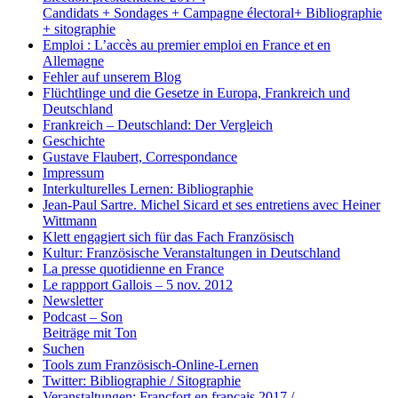
Candidats + Sondages + Campagne électoral+ Bibliographie
+ sitographie
Emploi : L’accès au premier emploi en France et en
Allemagne
Fehler auf unserem Blog
Flüchtlinge und die Gesetze in Europa, Frankreich und
Deutschland
Frankreich – Deutschland: Der Vergleich
Geschichte
Gustave Flaubert, Correspondance
Impressum
Interkulturelles Lernen: Bibliographie
Jean-Paul Sartre. Michel Sicard et ses entretiens avec Heiner
Wittmann
Klett engagiert sich für das Fach Französisch
Kultur: Französische Veranstaltungen in Deutschland
La presse quotidienne en France
Le rappport Gallois – 5 nov. 2012
Newsletter
Podcast – Son
Beiträge mit Ton
Suchen
Tools zum Französisch-Online-Lernen
Twitter: Bibliographie / Sitographie
Veranstaltungen: Francfort en français 2017 /