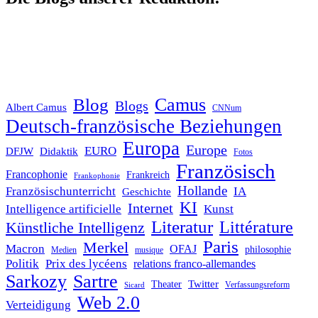
Blog
Camus
Blogs
Albert Camus
CNNum
Deutsch-französische Beziehungen
Europa
Europe
EURO
DFJW
Didaktik
Fotos
Französisch
Francophonie
Frankreich
Frankophonie
Hollande
Französischunterricht
IA
Geschichte
KI
Internet
Intelligence artificielle
Kunst
Literatur
Littérature
Künstliche Intelligenz
Paris
Merkel
Macron
OFAJ
philosophie
Medien
musique
Politik
Prix des lycéens
relations franco-allemandes
Sarkozy
Sartre
Twitter
Theater
Verfassungsreform
Sicard
Web 2.0
Verteidigung