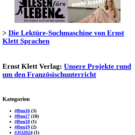
>
Die Lektüre-Suchmaschine von Ernst
Klett Sprachen
Ernst Klett Verlag:
Unsere Projekte rund
um den Französischunterricht
Kategorien
#fbm16
(3)
#fbm17
(10)
#fbm18
(1)
#fbm19
(2)
#JO2024
(1)