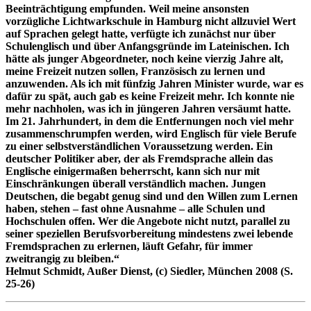
Beeinträchtigung empfunden. Weil meine ansonsten
vorzügliche Lichtwarkschule in Hamburg nicht allzuviel Wert
auf Sprachen gelegt hatte, verfügte ich zunächst nur über
Schulenglisch und über Anfangsgründe im Lateinischen. Ich
hätte als junger Abgeordneter, noch keine vierzig Jahre alt,
meine Freizeit nutzen sollen, Französisch zu lernen und
anzuwenden. Als ich mit fünfzig Jahren Minister wurde, war es
dafür zu spät, auch gab es keine Freizeit mehr. Ich konnte nie
mehr nachholen, was ich in jüngeren Jahren versäumt hatte.
Im 21. Jahrhundert, in dem die Entfernungen noch viel mehr
zusammenschrumpfen werden, wird Englisch für viele Berufe
zu einer selbstverständlichen Voraussetzung werden. Ein
deutscher Politiker aber, der als Fremdsprache allein das
Englische einigermaßen beherrscht, kann sich nur mit
Einschränkungen überall verständlich machen. Jungen
Deutschen, die begabt genug sind und den Willen zum Lernen
haben, stehen – fast ohne Ausnahme – alle Schulen und
Hochschulen offen. Wer die Angebote nicht nutzt, parallel zu
seiner speziellen Berufsvorbereitung mindestens zwei lebende
Fremdsprachen zu erlernen, läuft Gefahr, für immer
zweitrangig zu bleiben.“
Helmut Schmidt, Außer Dienst, (c) Siedler, München 2008 (S.
25-26)