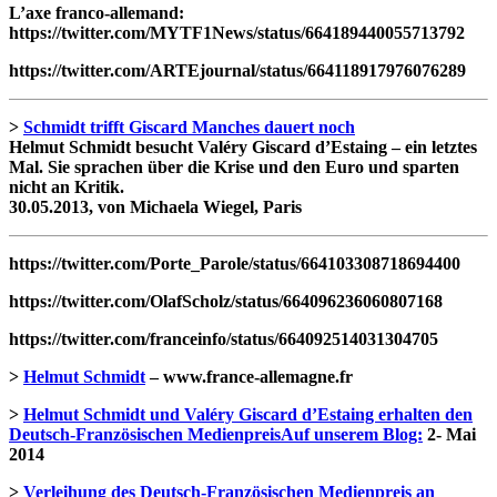
L’axe franco-allemand:
https://twitter.com/MYTF1News/status/664189440055713792
https://twitter.com/ARTEjournal/status/664118917976076289
>
Schmidt trifft Giscard Manches dauert noch
Helmut Schmidt besucht Valéry Giscard d’Estaing – ein letztes
Mal. Sie sprachen über die Krise und den Euro und sparten
nicht an Kritik.
30.05.2013, von Michaela Wiegel, Paris
https://twitter.com/Porte_Parole/status/664103308718694400
https://twitter.com/OlafScholz/status/664096236060807168
https://twitter.com/franceinfo/status/664092514031304705
>
Helmut Schmidt
– www.france-allemagne.fr
>
Helmut Schmidt und Valéry Giscard d’Estaing erhalten den
Deutsch-Französischen MedienpreisAuf unserem Blog:
2- Mai
2014
>
Verleihung des Deutsch-Französischen Medienpreis an