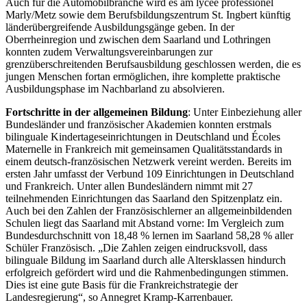
Auch für die Automobilbranche wird es am lycée professionel
Marly/Metz sowie dem Berufsbildungszentrum St. Ingbert künftig
länderübergreifende Ausbildungsgänge geben. In der
Oberrheinregion und zwischen dem Saarland und Lothringen
konnten zudem Verwaltungsvereinbarungen zur
grenzüberschreitenden Berufsausbildung geschlossen werden, die es
jungen Menschen fortan ermöglichen, ihre komplette praktische
Ausbildungsphase im Nachbarland zu absolvieren.
Fortschritte in der allgemeinen Bildung
: Unter Einbeziehung aller
Bundesländer und französischer Akademien konnten erstmals
bilinguale Kindertageseinrichtungen in Deutschland und Écoles
Maternelle in Frankreich mit gemeinsamen Qualitätsstandards in
einem deutsch-französischen Netzwerk vereint werden. Bereits im
ersten Jahr umfasst der Verbund 109 Einrichtungen in Deutschland
und Frankreich. Unter allen Bundesländern nimmt mit 27
teilnehmenden Einrichtungen das Saarland den Spitzenplatz ein.
Auch bei den Zahlen der Französischlerner an allgemeinbildenden
Schulen liegt das Saarland mit Abstand vorne: Im Vergleich zum
Bundesdurchschnitt von 18,48 % lernen im Saarland 58,28 % aller
Schüler Französisch. „Die Zahlen zeigen eindrucksvoll, dass
bilinguale Bildung im Saarland durch alle Altersklassen hindurch
erfolgreich gefördert wird und die Rahmenbedingungen stimmen.
Dies ist eine gute Basis für die Frankreichstrategie der
Landesregierung“, so Annegret Kramp-Karrenbauer.