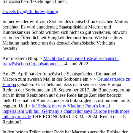
französischen Beziehungen findet.
Tweets by @dfi_ludwigsburg
Immer wieder wird vom Stottern des deutsch-französischen Motors
berichtet. Es wird angedeutet, Staatspräsident Macron und
Bundeskanzler Scholz würden sich nicht so gut verstehen, obwohl
sie in der Öffentlichkeit Einigkeit demonstrieren. Wie ist es Ihrer
Meinung nach heute um das deutsch-französische Verhältnis
bestellt?
Auf unserem Blog: >
Macht doch mal eine Liste aller deutsch-
französischen Organisationen…
-4. Juni 2022
Am 25. April hat der französische Staatspräsident Emmanuel
Macron zum zweiten Mal in der Sorbonne ein > >
Grundsatzrede zu
Europa
gehalten. Es ist bekannt, dass nach seiner ersten Europa-
Rede in der Sorbonne am 26. September 2017, die Bundesregierung
sich in ihren Reaktionen auf diese Rede lange Zeit eher bedeckt
hielt. Diesmal hat Bundeskanzler Scholz sogleich zustimmend auf X
reagiert. Und >
laf Scholz on why Vladimir Putin’s brutal
imperialism will fail. Germany’s chancellor says Europe needs more
military muscle
THE ECONOMIST 23. Mai 2024. Reicht das als
Reaktion?
In den beiden Teilen seiner Rede hat Macron zuerst die Erfolge der