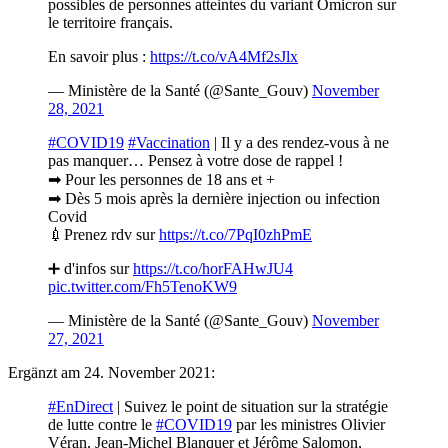
possibles de personnes atteintes du variant Omicron sur
le territoire français.
En savoir plus :
https://t.co/vA4Mf2sJlx
— Ministère de la Santé (@Sante_Gouv)
November
28, 2021
#COVID19
#Vaccination
| Il y a des rendez-vous à ne
pas manquer… Pensez à votre dose de rappel !
➡ Pour les personnes de 18 ans et +
➡ Dès 5 mois après la dernière injection ou infection
Covid
💉Prenez rdv sur
https://t.co/7PqI0zhPmE
➕ d'infos sur
https://t.co/horFAHwJU4
pic.twitter.com/Fh5TenoKW9
— Ministère de la Santé (@Sante_Gouv)
November
27, 2021
Ergänzt am 24. November 2021:
#EnDirect
| Suivez le point de situation sur la stratégie
de lutte contre le
#COVID19
par les ministres Olivier
Véran, Jean-Michel Blanquer et Jérôme Salomon,