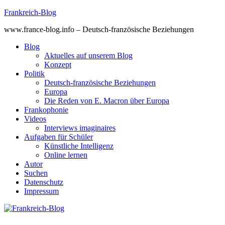
Skip
Frankreich-Blog
to
www.france-blog.info – Deutsch-französische Beziehungen
content
Blog
Aktuelles auf unserem Blog
Konzept
Politik
Deutsch-französische Beziehungen
Europa
Die Reden von E. Macron über Europa
Frankophonie
Videos
Interviews imaginaires
Aufgaben für Schüler
Künstliche Intelligenz
Online lernen
Autor
Suchen
Datenschutz
Impressum