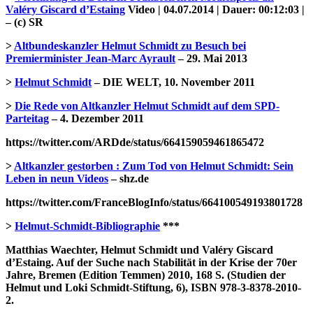
Valéry Giscard d’Estaing
Video | 04.07.2014 | Dauer: 00:12:03 |
– (c) SR
>
Altbundeskanzler Helmut Schmidt zu Besuch bei
Premierminister Jean-Marc Ayrault
– 29. Mai 2013
>
Helmut Schmidt
– DIE WELT, 10. November 2011
>
Die Rede von Altkanzler Helmut Schmidt auf dem SPD-
Parteitag
– 4. Dezember 2011
https://twitter.com/ARDde/status/664159059461865472
>
Altkanzler gestorben : Zum Tod von Helmut Schmidt: Sein
Leben in neun Videos
– shz.de
https://twitter.com/FranceBlogInfo/status/664100549193801728
>
Helmut-Schmidt-Bibliographie
***
Matthias Waechter, Helmut Schmidt und Valéry Giscard
d’Estaing. Auf der Suche nach Stabilität in der Krise der 70er
Jahre, Bremen (Edition Temmen) 2010, 168 S. (Studien der
Helmut und Loki Schmidt-Stiftung, 6), ISBN 978-3-8378-2010-
2.