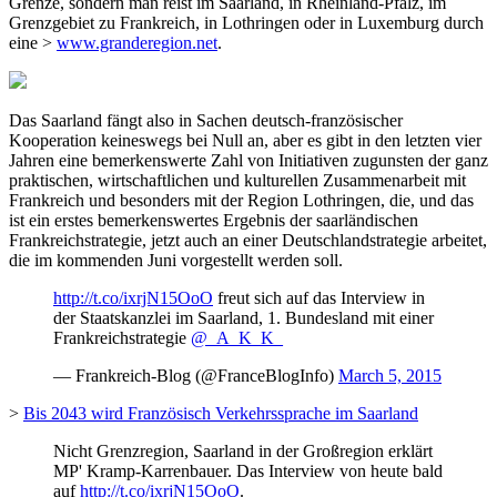
Grenze, sondern man reist im Saarland, in Rheinland-Pfalz, im
Grenzgebiet zu Frankreich, in Lothringen oder in Luxemburg durch
eine >
www.granderegion.net
.
Das Saarland fängt also in Sachen deutsch-französischer
Kooperation keineswegs bei Null an, aber es gibt in den letzten vier
Jahren eine bemerkenswerte Zahl von Initiativen zugunsten der ganz
praktischen, wirtschaftlichen und kulturellen Zusammenarbeit mit
Frankreich und besonders mit der Region Lothringen, die, und das
ist ein erstes bemerkenswertes Ergebnis der saarländischen
Frankreichstrategie, jetzt auch an einer Deutschlandstrategie arbeitet,
die im kommenden Juni vorgestellt werden soll.
http://t.co/ixrjN15OoO
freut sich auf das Interview in
der Staatskanzlei im Saarland, 1. Bundesland mit einer
Frankreichstrategie
@_A_K_K_
— Frankreich-Blog (@FranceBlogInfo)
March 5, 2015
>
Bis 2043 wird Französisch Verkehrssprache im Saarland
Nicht Grenzregion, Saarland in der Großregion erklärt
MP' Kramp-Karrenbauer. Das Interview von heute bald
auf
http://t.co/ixrjN15OoO
.