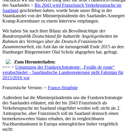
des Saarlandes >
Bis 2043 wird Französisch Verkehrssprache im
Saarland
geschrieben haben, wurde heute unser Blog in der
Staatskanzlei von der Ministerpräsidentin des Saarlandes Annegret
Kramp-Karrenbauer zu einem Interview empfangen.
Wir haben Sie nach ihrer Bilanz als
Bevollmächtigte der
Bundesrepublik Deutschland für kulturelle Angelegenheiten im
Rahmen des Vertrages über die Deutsch-Französische
Zusammenarbeit
, ein Amt das sie turnusgemäß Ende 2015 an den
Hamburger Bürgermeister Olaf Scholz abgegeben hat, gefragt.
Zum Herunterladen:
<<< >
Umsetzung der Frankreichstrategie: „Feuille de route“
verabschiedet – Saarländische Landesregierung stellt Fahrplan für
2015/2016 vor
Französische Version: >
France-Stratégie
Außerdem hat die Ministerpräsidentin uns die Frankreichstrategie
des Saarlandes erläutert, mit der bis 2043 Französisch als
Verkehrssprache im Saarland eingeführt werden soll; nicht als 2.
Amtssprache, aber Französisch soll im Saarland dennoch einen
bemerkenswerten Status erhalten, der in vergleichbaren
Nachbarsituationen in Europa seinesgleichen bisher vergeblich
sucht: