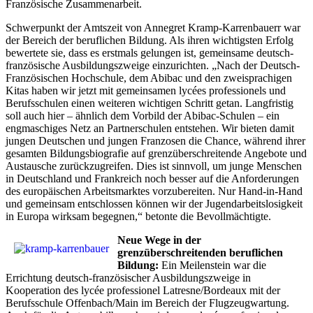
Französische Zusammenarbeit.
Schwerpunkt der Amtszeit von Annegret Kramp-Karrenbauerr war
der Bereich der beruflichen Bildung. Als ihren wichtigsten Erfolg
bewertete sie, dass es erstmals gelungen ist, gemeinsame deutsch-
französische Ausbildungszweige einzurichten. „Nach der Deutsch-
Französischen Hochschule, dem Abibac und den zweisprachigen
Kitas haben wir jetzt mit gemeinsamen lycées professionels und
Berufsschulen einen weiteren wichtigen Schritt getan. Langfristig
soll auch hier – ähnlich dem Vorbild der Abibac-Schulen – ein
engmaschiges Netz an Partnerschulen entstehen. Wir bieten damit
jungen Deutschen und jungen Franzosen die Chance, während ihrer
gesamten Bildungsbiografie auf grenzüberschreitende Angebote und
Austausche zurückzugreifen. Dies ist sinnvoll, um junge Menschen
in Deutschland und Frankreich noch besser auf die Anforderungen
des europäischen Arbeitsmarktes vorzubereiten. Nur Hand-in-Hand
und gemeinsam entschlossen können wir der Jugendarbeitslosigkeit
in Europa wirksam begegnen,“ betonte die Bevollmächtigte.
Neue Wege in der
grenzüberschreitenden beruflichen
Bildung:
Ein Meilenstein war die
Errichtung deutsch-französischer Ausbildungszweige in
Kooperation des lycée professionel Latresne/Bordeaux mit der
Berufsschule Offenbach/Main im Bereich der Flugzeugwartung.