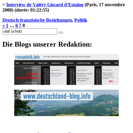
>
Interview de Valéry Giscard d’Estaing
(Paris, 17 novembre
2008) (durée: 01:22:55)
Deutsch-französische Beziehungen
,
Politik
«
1
…
6
7
8
Suche
nach:
Die Blogs unserer Redaktion: