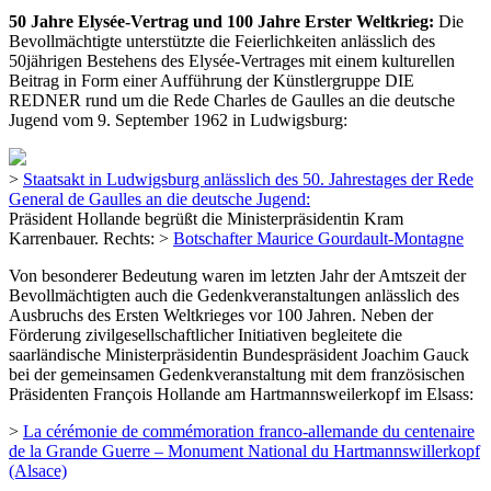
50 Jahre Elysée-Vertrag und 100 Jahre Erster Weltkrieg:
Die
Bevollmächtigte unterstützte die Feierlichkeiten anlässlich des
50jährigen Bestehens des Elysée-Vertrages mit einem kulturellen
Beitrag in Form einer Aufführung der Künstlergruppe DIE
REDNER rund um die Rede Charles de Gaulles an die deutsche
Jugend vom 9. September 1962 in Ludwigsburg:
>
Staatsakt in Ludwigsburg anlässlich des 50. Jahrestages der Rede
General de Gaulles an die deutsche Jugend:
Präsident Hollande begrüßt die Ministerpräsidentin Kram
Karrenbauer. Rechts: >
Botschafter Maurice Gourdault-Montagne
Von besonderer Bedeutung waren im letzten Jahr der Amtszeit der
Bevollmächtigten auch die Gedenkveranstaltungen anlässlich des
Ausbruchs des Ersten Weltkrieges vor 100 Jahren. Neben der
Förderung zivilgesellschaftlicher Initiativen begleitete die
saarländische Ministerpräsidentin Bundespräsident Joachim Gauck
bei der gemeinsamen Gedenkveranstaltung mit dem französischen
Präsidenten François Hollande am Hartmannsweilerkopf im Elsass:
>
La cérémonie de commémoration franco-allemande du centenaire
de la Grande Guerre – Monument National du Hartmannswillerkopf
(Alsace)