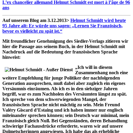
L’ex chancelier allemand Helmut Schmidt est mort à l’âge de 96
ans
Auf unserem Blog am 3.12.2013>
Helmut Schmidt wird heute
95 Jahre alt: Er würde uns sagen: „Lernen Sie Französisch,
bevor es vielleicht zu spät ist.“
Mit freundlicher Genehmigung des Siedler-Verlags zitieren wir
hier die Passage aus seinem Buch, in der Helmut Schmidt mit
Nachdruck auf die Bedeutung der französischen Sprache
hinweist:
„Ich will in diesem
Zusammenhang noch eine
weitere Empfehlung für junge Politiker der nachfolgenden
Generation aussprechen, muß dabei aber zugleich ein eigenes
Versäumnis einräumen. Als ich es in den siebziger Jahren
begriff, war es zum Nachholen des Versäumten längst zu spät.
Ich spreche von dem schwerwiegenden Mangel, der
französischen Sprache nicht mächtig zu sein. Mein Freund
Valéry Giscard d’Estaing und ich haben immer nur englisch
miteinander sprechen können; sein Deutsch war minimal, mein
Französisch gleich Null. Bei Gegenständen, deren Behandlung
schwierige Fachausdrücke erforderte, waren wir auf unsere
Dolmetscherinnen angewiesen. Ich habe das als erhebliche