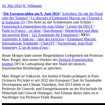
16. Mai 2024
H. Wittmann
|
Die Europawahlen am 9. Juni 2024
|
Schreiben Sie mit der Hand
oder der Tastatur?
|
Le discours d’Emmanuel Macron sur l’Europe à
la Sorbonne (2)
| Der Brief an alle Schülerinnen und Schüler >
Französisch-Leistungskurs bis zum Abitur
|
Lernen für DELF
|
Partir en France – en ligne
|
Harcèlement
|
Wiederholen und üben
mit unserem Blog
|
222 Argumente für Französisch
|
NEU:
Apprendre le français – faire des exercices
|
Emmanuel Macron:
Internationale Solidarität
|
ChatGPT
|
Nachgefragt: Jean-Noël
Jeanneney, L’un de nous d’eux
|
Heute Morgen hatte unsere Blogredaktion Gelegenheit mit Professor
Marc Ringel, dem neuen Direktor des
Deutsch-Französischen
Instituts
DFI in Ludwgsburg über den Stand der deutsch-
französischen Beziehungen zu sprechen:
Marc Ringel ist Volkswirt. Am Institut d’études politiques in Paris
(Sciences Po) leitet er seit 2022 den European Chair for Sustainable
Development and Climate Transition. Seit 2013 lehrte er als
Professor für Umwelt- und Energieökonomie an der Hochschule für
Wirtschaft und Umwelt Nürtingen. Seit Februar dieses Jahrs ist er
Nachfolger von Professor Frank Baasner.