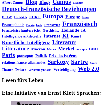
Blog
Camus
Blogs
Albert Camus
CNNum
Deutsch-französische Beziehungen
Europa
Europe
EURO
DFJW
Didaktik
Fotos
Französisch
Francophonie
Frankreich
Frankophonie
Hollande
Französischunterricht
IA
Geschichte
KI
Internet
Intelligence artificielle
Kunst
Literatur
Künstliche Intelligenz
Littérature
Merkel
Macron
OFAJ
Medien
musique
Paris
Politik
Prix des lycéens
philosophie
Sarkozy
Sartre
relations franco-allemandes
Sicard
Web 2.0
Verteidigung
Twitter
Theater
Verfassungsreform
Lesen fürs Leben
Eine Initiative von Ernst Klett Sprachen: