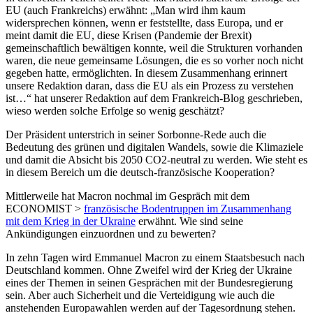
EU (auch Frankreichs) erwähnt: „Man wird ihm kaum
widersprechen können, wenn er feststellte, dass Europa, und er
meint damit die EU, diese Krisen (Pandemie der Brexit)
gemeinschaftlich bewältigen konnte, weil die Strukturen vorhanden
waren, die neue gemeinsame Lösungen, die es so vorher noch nicht
gegeben hatte, ermöglichten. In diesem Zusammenhang erinnert
unsere Redaktion daran, dass die EU als ein Prozess zu verstehen
ist…“ hat unserer Redaktion auf dem Frankreich-Blog geschrieben,
wieso werden solche Erfolge so wenig geschätzt?
Der Präsident unterstrich in seiner Sorbonne-Rede auch die
Bedeutung des grünen und digitalen Wandels, sowie die Klimaziele
und damit die Absicht bis 2050 CO2-neutral zu werden. Wie steht es
in diesem Bereich um die deutsch-französische Kooperation?
Mittlerweile hat Macron nochmal im Gespräch mit dem
ECONOMIST >
französische Bodentruppen im Zusammenhang
mit dem Krieg in der Ukraine
erwähnt. Wie sind seine
Ankündigungen einzuordnen und zu bewerten?
In zehn Tagen wird Emmanuel Macron zu einem Staatsbesuch nach
Deutschland kommen. Ohne Zweifel wird der Krieg der Ukraine
eines der Themen in seinen Gesprächen mit der Bundesregierung
sein. Aber auch Sicherheit und die Verteidigung wie auch die
anstehenden Europawahlen werden auf der Tagesordnung stehen.