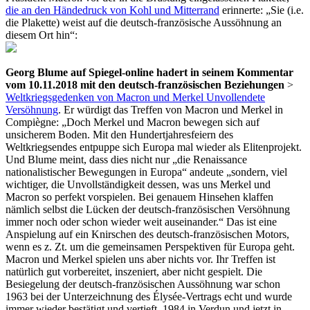
die an den Händedruck von Kohl und Mitterrand
erinnerte: „Sie (i.e.
die Plakette) weist auf die deutsch-französische Aussöhnung an
diesem Ort hin“:
Georg Blume auf Spiegel-online hadert in seinem Kommentar
vom 10.11.2018 mit den deutsch-französischen Beziehungen
>
Weltkriegsgedenken von Macron und Merkel Unvollendete
Versöhnung
. Er würdigt das Treffen von Macron und Merkel in
Compiègne: „Doch Merkel und Macron bewegen sich auf
unsicherem Boden. Mit den Hundertjahresfeiern des
Weltkriegsendes entpuppe sich Europa mal wieder als Elitenprojekt.
Und Blume meint, dass dies nicht nur „die Renaissance
nationalistischer Bewegungen in Europa“ andeute „sondern, viel
wichtiger, die Unvollständigkeit dessen, was uns Merkel und
Macron so perfekt vorspielen. Bei genauem Hinsehen klaffen
nämlich selbst die Lücken der deutsch-französischen Versöhnung
immer noch oder schon wieder weit auseinander.“ Das ist eine
Anspielung auf ein Knirschen des deutsch-französischen Motors,
wenn es z. Zt. um die gemeinsamen Perspektiven für Europa geht.
Macron und Merkel spielen uns aber nichts vor. Ihr Treffen ist
natürlich gut vorbereitet, inszeniert, aber nicht gespielt. Die
Besiegelung der deutsch-französischen Aussöhnung war schon
1963 bei der Unterzeichnung des Élysée-Vertrags echt und wurde
immer wieder bestätigt und vertieft, 1984 in Verdun und jetzt in