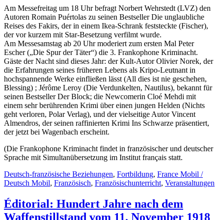
Am Messefreitag um 18 Uhr befragt Norbert Wehrstedt (LVZ) den
Autoren Romain Puértolas zu seinen Bestseller Die unglaubliche
Reises des Fakirs, der in einem Ikea-Schrank feststeckte (Fischer),
der vor kurzem mit Star-Besetzung verfilmt wurde.
Am Messesamstag ab 20 Uhr moderiert zum ersten Mal Peter
Escher („Die Spur der Täter“) die 3. Frankophone Kriminacht.
Gäste der Nacht sind dieses Jahr: der Kult-Autor Olivier Norek, der
die Erfahrungen seines früheren Lebens als Kripo-Leutnant in
hochspannende Werke einfließen lässt (All dies ist nie geschehen,
Blessing) ; Jérôme Leroy (Die Verdunkelten, Nautilus), bekannt für
seinen Bestseller Der Block; die Newcomerin Cloé Mehdi mit
einem sehr berührenden Krimi über einen jungen Helden (Nichts
geht verloren, Polar Verlag), und der vielseitige Autor Vincent
Almendros, der seinen raffinierten Krimi Ins Schwarze präsentiert,
der jetzt bei Wagenbach erscheint.
(Die Frankophone Kriminacht findet in französischer und deutscher
Sprache mit Simultanübersetzung im Institut français statt.
Deutsch-französische Beziehungen
,
Fortbildung
,
France Mobil /
Deutsch Mobil
,
Französisch
,
Französischunterricht
,
Veranstaltungen
Éditorial: Hundert Jahre nach dem
Waffenstillstand vom 11. November 1918