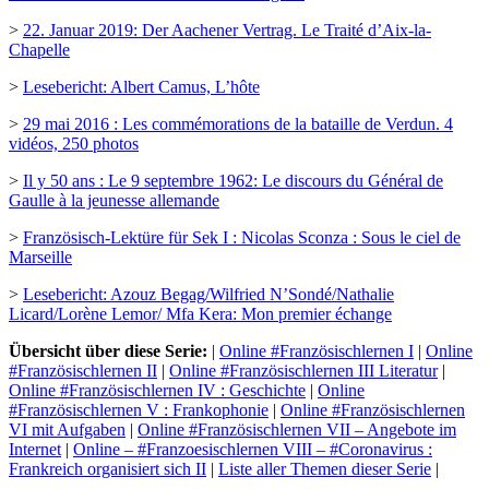
>
22. Januar 2019: Der Aachener Vertrag. Le Traité d’Aix-la-
Chapelle
>
Lesebericht: Albert Camus, L’hôte
>
29 mai 2016 : Les commémorations de la bataille de Verdun. 4
vidéos, 250 photos
>
Il y 50 ans : Le 9 septembre 1962: Le discours du Général de
Gaulle à la jeunesse allemande
>
Französisch-Lektüre für Sek I : Nicolas Sconza : Sous le ciel de
Marseille
>
Lesebericht: Azouz Begag/Wilfried N’Sondé/Nathalie
Licard/Lorène Lemor/ Mfa Kera: Mon premier échange
Übersicht über diese Serie:
|
Online #Französischlernen I
|
Online
#Französischlernen II
|
Online #Französischlernen III Literatur
|
Online #Französischlernen IV : Geschichte
|
Online
#Französischlernen V : Frankophonie
|
Online #Französischlernen
VI mit Aufgaben
|
Online #Französischlernen VII – Angebote im
Internet
|
Online – #Franzoesischlernen VIII – #Coronavirus :
Frankreich organisiert sich II
|
Liste aller Themen dieser Serie
|