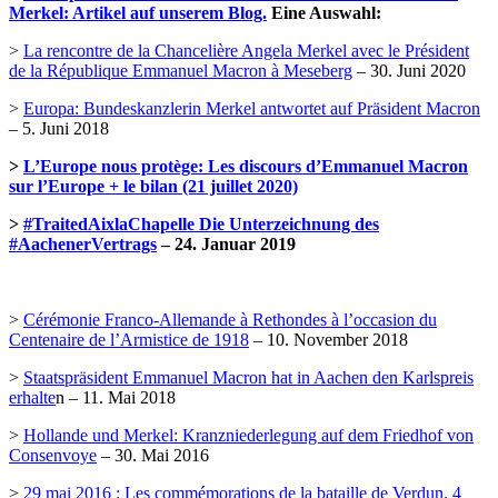
Merkel: Artikel auf unserem Blog.
Eine Auswahl:
>
La rencontre de la Chancelière Angela Merkel avec le Président
de la République Emmanuel Macron à Meseberg
– 30. Juni 2020
>
Europa: Bundeskanzlerin Merkel antwortet auf Präsident Macron
– 5. Juni 2018
>
L’Europe nous protège: Les discours d’Emmanuel Macron
sur l’Europe + le bilan (21 juillet 2020)
>
#TraitedAixlaChapelle Die Unterzeichnung des
#AachenerVertrags
– 24. Januar 2019
>
Cérémonie Franco-Allemande à Rethondes à l’occasion du
Centenaire de l’Armistice de 1918
– 10. November 2018
>
Staatspräsident Emmanuel Macron hat in Aachen den Karlspreis
erhalte
n – 11. Mai 2018
>
Hollande und Merkel: Kranzniederlegung auf dem Friedhof von
Consenvoye
– 30. Mai 2016
>
29 mai 2016 : Les commémorations de la bataille de Verdun. 4