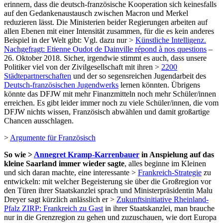
erinnern, dass die deutsch-französische Kooperation sich keinesfalls
auf den Gedankenaustausch zwischen Macron und Merkel
reduzieren lässt. Die Ministerien beider Regierungen arbeiten auf
allen Ebenen mit einer Intensität zusammen, für die es kein anderes
Beispiel in der Welt gibt: Vgl. dazu nur >
Künstliche Intelligenz.
Nachgefragt: Etienne Oudot de Dainville répond à nos questions
–
26. Oktober 2018. Sicher, irgendwie stimmt es auch, dass unsere
Politiker viel von der Zivilgesellschaft mit ihren >
2200
Städtepartnerschaften
und der so segensreichen Jugendarbeit des
Deutsch-französischen Jugendwerks
lernen könnten. Übrigens
könnte das DFJW mit mehr Finanzmitteln noch mehr Schüler/innen
erreichen. Es gibt leider immer noch zu viele Schüler/innen, die vom
DFJW nichts wissen, Französisch abwählen und damit großartige
Chancen ausschlagen.
>
Argumente für Französisch
So wie >
Annegret Kramp-Karrenbauer
in Anspielung auf das
kleine Saarland immer wieder sagte
, alles beginne im Kleinen
und sich daran machte, eine interessante >
Frankreich-Strategie
zu
entwickeln: mit welcher Begeisterung sie über die Großregion vor
den Türen ihrer Staatskanzlei sprach und Ministerpräsidentin Malu
Dreyer sagt kürzlich anlässlich er >
Zukunftsinitiative Rheinland-
Pfalz ZIRP: Frankreich zu Gast
in ihrer Staatskanzlei, man brauche
nur in die Grenzregion zu gehen und zuzuschauen, wie dort Europa