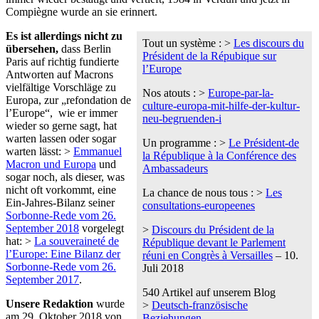
Compiègne wurde an sie erinnert.
Es ist allerdings nicht zu
Tout un système : >
Les discours du
übersehen,
dass Berlin
Président de la Répubique sur
Paris auf richtig fundierte
l’Europe
Antworten auf Macrons
vielfältige Vorschläge zu
Nos atouts : >
Europe-par-la-
Europa, zur „refondation de
culture-europa-mit-hilfe-der-kultur-
l’Europe“, wie er immer
neu-begruenden-i
wieder so gerne sagt, hat
warten lassen oder sogar
Un programme : >
Le Président-de
warten lässt: >
Emmanuel
la République à la Conférence des
Macron und Europa
und
Ambassadeurs
sogar noch, als dieser, was
nicht oft vorkommt, eine
La chance de nous tous : >
Les
Ein-Jahres-Bilanz seiner
consultations-europeenes
Sorbonne-Rede vom 26.
September 2018
vorgelegt
>
Discours du Président de la
hat: >
La souveraineté de
République devant le Parlement
l’Europe: Eine Bilanz der
réuni en Congrès à Versailles
– 10.
Sorbonne-Rede vom 26.
Juli 2018
September 2017
.
540 Artikel auf unserem Blog
Unsere Redaktion
wurde
>
Deutsch-französische
am 29. Oktober 2018 von
Beziehungen