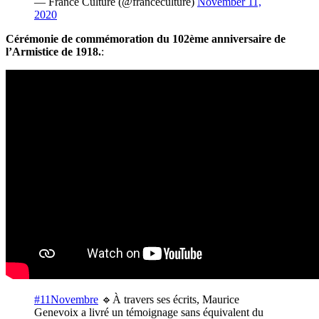
— France Culture (@franceculture)
November 11,
2020
Cérémonie de commémoration du 102ème anniversaire de
l’Armistice de 1918.
:
#11Novembre
🔹À travers ses écrits, Maurice
Genevoix a livré un témoignage sans équivalent du