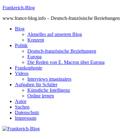
Skip
Frankreich-Blog
to
www.france-blog.info – Deutsch-französische Beziehungen
content
Blog
Aktuelles auf unserem Blog
Konzept
Politik
Deutsch-französische Beziehungen
Europa
Die Reden von E. Macron über Europa
Frankophonie
Videos
Interviews imaginaires
Aufgaben für Schüler
Künstliche Intelligenz
Online lernen
Autor
Suchen
Datenschutz
Impressum