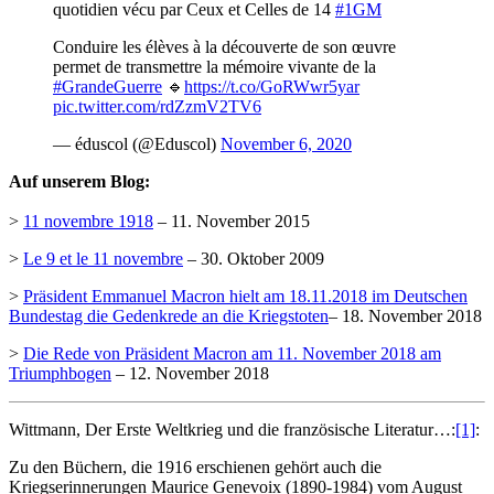
quotidien vécu par Ceux et Celles de 14
#1GM
Conduire les élèves à la découverte de son œuvre
permet de transmettre la mémoire vivante de la
#GrandeGuerre
🔹
https://t.co/GoRWwr5yar
pic.twitter.com/rdZzmV2TV6
— éduscol (@Eduscol)
November 6, 2020
Auf unserem Blog:
>
11 novembre 1918
– 11. November 2015
>
Le 9 et le 11 novembre
– 30. Oktober 2009
>
Präsident Emmanuel Macron hielt am 18.11.2018 im Deutschen
Bundestag die Gedenkrede an die Kriegstoten
– 18. November 2018
>
Die Rede von Präsident Macron am 11. November 2018 am
Triumphbogen
– 12. November 2018
Wittmann, Der Erste Weltkrieg und die französische Literatur…:
[1]
:
Zu den Büchern, die 1916 erschienen gehört auch die
Kriegserinnerungen Maurice Genevoix (1890-1984) vom August