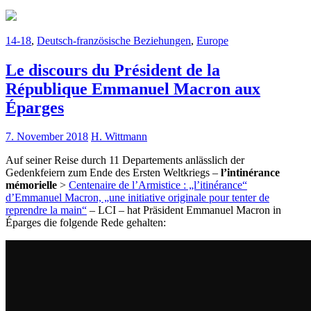
14-18
,
Deutsch-französische Beziehungen
,
Europe
Le discours du Président de la
République Emmanuel Macron aux
Éparges
7. November 2018
H. Wittmann
Auf seiner Reise durch 11 Departements anlässlich der
Gedenkfeiern zum Ende des Ersten Weltkriegs –
l’intinérance
mémorielle
>
Centenaire de l’Armistice : „l’itinérance“
d’Emmanuel Macron, „une initiative originale pour tenter de
reprendre la main“
– LCI – hat Präsident Emmanuel Macron in
Éparges die folgende Rede gehalten: