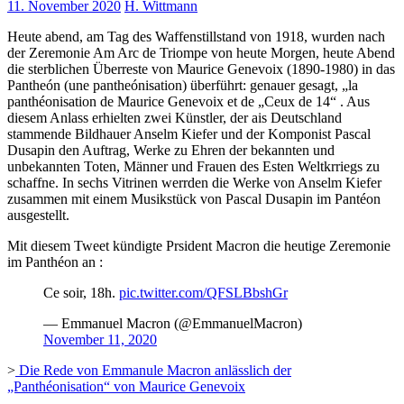
11. November 2020
H. Wittmann
Heute abend, am Tag des Waffenstillstand von 1918, wurden nach
der Zeremonie Am Arc de Triompe von heute Morgen, heute Abend
die sterblichen Überreste von Maurice Genevoix (1890-1980) in das
Pantheón (une pantheónisation) überführt: genauer gesagt, „la
panthéonisation de Maurice Genevoix et de „Ceux de 14“ . Aus
diesem Anlass erhielten zwei Künstler, der ais Deutschland
stammende Bildhauer Anselm Kiefer und der Komponist Pascal
Dusapin den Auftrag, Werke zu Ehren der bekannten und
unbekannten Toten, Männer und Frauen des Esten Weltkrriegs zu
schaffne. In sechs Vitrinen werrden die Werke von Anselm Kiefer
zusammen mit einem Musikstück von Pascal Dusapin im Pantéon
ausgestellt.
Mit diesem Tweet kündigte Prsident Macron die heutige Zeremonie
im Panthéon an :
Ce soir, 18h.
pic.twitter.com/QFSLBbshGr
— Emmanuel Macron (@EmmanuelMacron)
November 11, 2020
>
Die Rede von Emmanule Macron anlässlich der
„Panthéonisation“ von Maurice Genevoix