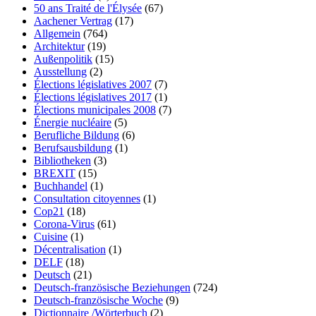
50 ans Traité de l'Élysée
(67)
Aachener Vertrag
(17)
Allgemein
(764)
Architektur
(19)
Außenpolitik
(15)
Ausstellung
(2)
Élections législatives 2007
(7)
Élections législatives 2017
(1)
Élections municipales 2008
(7)
Énergie nucléaire
(5)
Berufliche Bildung
(6)
Berufsausbildung
(1)
Bibliotheken
(3)
BREXIT
(15)
Buchhandel
(1)
Consultation citoyennes
(1)
Cop21
(18)
Corona-Virus
(61)
Cuisine
(1)
Décentralisation
(1)
DELF
(18)
Deutsch
(21)
Deutsch-französische Beziehungen
(724)
Deutsch-französische Woche
(9)
Dictionnaire /Wörterbuch
(2)