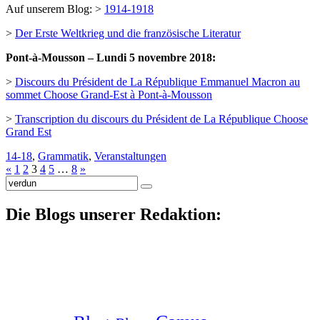
Auf unserem Blog: >
1914-1918
>
Der Erste Weltkrieg und die französische Literatur
Pont-à-Mousson – Lundi 5 novembre 2018:
>
Discours du Président de La République Emmanuel Macron au
sommet Choose Grand-Est à Pont-à-Mousson
>
Transcription du discours du Président de La République Choose
Grand Est
14-18
,
Grammatik
,
Veranstaltungen
«
1
2
3
4
5
…
8
»
Suche
nach:
Die Blogs unserer Redaktion: