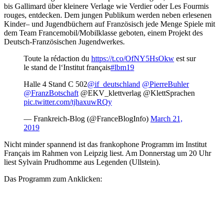
bis Gallimard über kleinere Verlage wie Verdier oder Les Fourmis
rouges, entdecken. Dem jungen Publikum werden neben erlesenen
Kinder– und Jugendbüchern auf Französisch jede Menge Spiele mit
dem Team Francemobil/Mobilklasse geboten, einem Projekt des
Deutsch-Französischen Jugendwerkes.
Toute la rédaction du
https://t.co/OfNY5HsOkw
est sur
le stand de l‘Institut français
#lbm19
Halle 4 Stand C 502
@if_deutschland
@PierreBuhler
@FranzBotschaft
@EKV_klettverlag @KlettSprachen
pic.twitter.com/tjhaxuwRQy
— Frankreich-Blog (@FranceBlogInfo)
March 21,
2019
Nicht minder spannend ist das frankophone Programm im Institut
Français im Rahmen von Leipzig liest. Am Donnerstag um 20 Uhr
liest Sylvain Prudhomme aus Legenden (Ullstein).
Das Programm zum Anklicken: