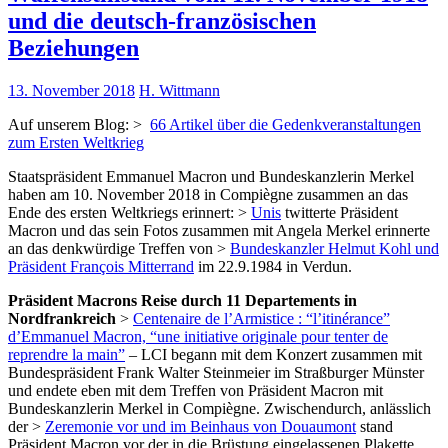
und die deutsch-französischen
Beziehungen
13. November 2018
H. Wittmann
Auf unserem Blog: >
66 Artikel über die Gedenkveranstaltungen
zum Ersten Weltkrieg
Staatspräsident Emmanuel Macron und Bundeskanzlerin Merkel
haben am 10. November 2018 in Compiègne zusammen an das
Ende des ersten Weltkriegs erinnert: >
Unis
twitterte Präsident
Macron und das sein Fotos zusammen mit Angela Merkel erinnerte
an das denkwürdige Treffen von >
Bundeskanzler Helmut Kohl und
Präsident François Mitterrand
im 22.9.1984 in Verdun.
Präsident Macrons Reise durch 11 Departements in
Nordfrankreich
>
Centenaire de l’Armistice : “l’itinérance”
d’Emmanuel Macron, “une initiative originale pour tenter de
reprendre la main”
– LCI begann mit dem Konzert zusammen mit
Bundespräsident Frank Walter Steinmeier im Straßburger Münster
und endete eben mit dem Treffen von Präsident Macron mit
Bundeskanzlerin Merkel in Compiègne. Zwischendurch, anlässlich
der >
Zeremonie vor und im Beinhaus von Douaumont
stand
Präsident Macron vor der in die Brüstung eingelassenen Plakette,