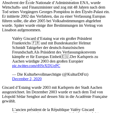
Absolvent der École Nationale d’Administration ENA, wurde
Wirtschafts- und Finanzminister und zog mit 48 Jahren nach dem
Tod seines Vorgängers Georges Pompidou in den Élysée-Palast ein.
Er initiierte 2002 das Verfahren, das zu einer Verfassung Europas
führen sollte, die aber 2005 bei Volksabstimmungen abgelehnt
wurde. Später wurde einige ihre Bestimmungen im Vertrag von
Lissabon aufgenommen.
Valéry Giscard d‘Estaing war ein großer Präsident
Frankreichs 🇫🇷 und mit Bundeskanzler Helmut
Schmidt Taktgeber der deutsch-französischen
Freundschaft.Als Präsident des Verfassungskonvents
kämpfte er für Europas Einheit🇪🇺.Der Karlspreis zu
Aachen würdigte 2003 den großen Europäer
pic.twitter.com/rHSrXDUePC
— Die Kulturbevollmaechtigte (@KulturDtFrz)
December 2, 2020
Giscard d’Estaing wurde 2003 mit Karlspreis der Stadt Aachen
ausgezeichnet. Im Dezember 2003 wurde er nach dem Tod von
Léopold Sédar Senghor auf dessen Sitz in die Académie Française
gewählt.
L’ancien président de la République Valéry Giscard