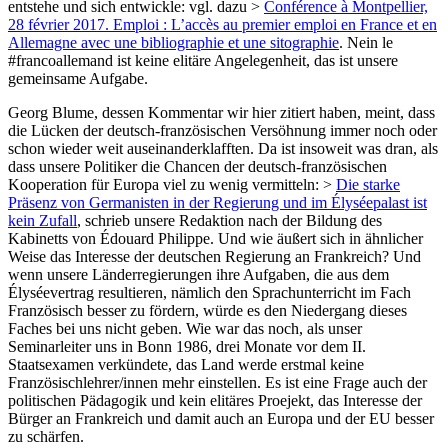
entstehe und sich entwickle: vgl. dazu >
Conférence à Montpellier,
28 février 2017. Emploi : L’accès au premier emploi en France et en
Allemagne avec une bibliographie et une sitographie
. Nein le
#francoallemand ist keine elitäre Angelegenheit, das ist unsere
gemeinsame Aufgabe.
Georg Blume, dessen Kommentar wir hier zitiert haben, meint, dass
die Lücken der deutsch-französischen Versöhnung immer noch oder
schon wieder weit auseinanderklafften. Da ist insoweit was dran, als
dass unsere Politiker die Chancen der deutsch-französischen
Kooperation für Europa viel zu wenig vermitteln: >
Die starke
Präsenz von Germanisten in der Regierung und im Élyséepalast ist
kein Zufall
, schrieb unsere Redaktion nach der Bildung des
Kabinetts von Édouard Philippe. Und wie äußert sich in ähnlicher
Weise das Interesse der deutschen Regierung an Frankreich? Und
wenn unsere Länderregierungen ihre Aufgaben, die aus dem
Élyséevertrag resultieren, nämlich den Sprachunterricht im Fach
Französisch besser zu fördern, würde es den Niedergang dieses
Faches bei uns nicht geben. Wie war das noch, als unser
Seminarleiter uns in Bonn 1986, drei Monate vor dem II.
Staatsexamen verkündete, das Land werde erstmal keine
Französischlehrer/innen mehr einstellen. Es ist eine Frage auch der
politischen Pädagogik und kein elitäres Proejekt, das Interesse der
Bürger an Frankreich und damit auch an Europa und der EU besser
zu schärfen.