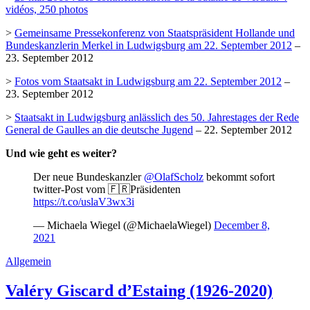
vidéos, 250 photos
>
Gemeinsame Pressekonferenz von Staatspräsident Hollande und
Bundeskanzlerin Merkel in Ludwigsburg am 22. September 2012
–
23. September 2012
>
Fotos vom Staatsakt in Ludwigsburg am 22. September 2012
–
23. September 2012
>
Staatsakt in Ludwigsburg anlässlich des 50. Jahrestages der Rede
General de Gaulles an die deutsche Jugend
– 22. September 2012
Und wie geht es weiter?
Der neue Bundeskanzler
@OlafScholz
bekommt sofort
twitter-Post vom 🇫🇷Präsidenten
https://t.co/uslaV3wx3i
— Michaela Wiegel (@MichaelaWiegel)
December 8,
2021
Allgemein
Valéry Giscard d’Estaing (1926-2020)