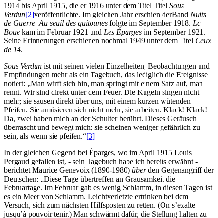
1914 bis April 1915, die er 1916 unter dem Titel Titel
Sous
Verdun
[2]
veröffentlichte. Im gleichen Jahr erschien derBand
Nuits
de Guerre
.
Au seuil des guitounes
folgte im September 1918.
La
Boue
kam im Februar 1921 und
Les Éparges
im September 1921.
Seine Erinnerungen erschienen nochmal 1949 unter dem Titel
Ceux
de 14
.
Sous Verdun
ist mit seinen vielen Einzelheiten, Beobachtungen und
Empfindungen mehr als ein Tagebuch, das lediglich die Ereignisse
notiert: „Man wirft sich hin, man springt mit einem Satz auf, man
rennt. Wir sind direkt unter dem Feuer. Die Kugeln singen nicht
mehr; sie sausen direkt über uns, mit einem kurzen wütenden
Pfeifen. Sie amüsieren sich nicht mehr; sie arbeiten. Klack! Klack!
Da, zwei haben mich an der Schulter berührt. Dieses Geräusch
überrascht und bewegt mich: sie scheinen weniger gefährlich zu
sein, als wenn sie pfeifen.“
[3]
In der gleichen Gegend bei Éparges, wo im April 1915 Louis
Pergaud gefallen ist, ‑ sein Tagebuch habe ich bereits erwähnt ‑
berichtet Maurice Genevoix (1890-1980)
über
den Gegenangriff der
Deutschen: „Diese Tage übertreffen an Grausamkeit die
Februartage. Im Februar gab es wenig Schlamm, in diesen Tagen ist
es ein Meer von Schlamm. Leichtverletzte ertrinken bei dem
Versuch, sich zum nächsten Hilfsposten zu retten. (On s’exalte
jusqu’à pouvoir tenir.) Man schwärmt dafür, die Stellung halten zu