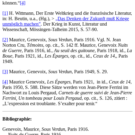
können.“
[4]
[1]
H. Wittmann, Der Erste Weltkrieg und die französische Literatur,
in: H. Beutin, u.a., (Hg.), >
„Das Denken der Zukunft muß Kriege
unmöglich machen”
. Der Krieg in Kunst, Literatur und
Wissenschaft, Mössingen-Talheim 2015, S. 57-90.
[2]
Maurice, Genevoix,
Sous Verdun
, Paris 1916. Vgl. N. Jean
Norton Cru,
Témoins
, op. cit., S. 142 ff. Maurice, Genevoix
Nuits
de Guerre
, Paris 1916, id.,
Au seuil des guitoune
, Paris 1918, id.,
La
Boue
, Paris 1921, id.,
Les Éparges
, op. cit., id.,
Ceux de 14
,, Paris
1949.
[3]
Maurice, Genevoix,
Sous Verdun
, Paris 1949, S. 29.
[4]
Maurice Genevoix,
Les Éparges
, Paris 1921, in id.,
Ceux de 14
,
Paris 1950, S. 588. Diese Sätze werden von Jean-Pierre Ferrini im
Nachwort zu Louis Pergaud,
Carnets de guerre suivi de Jean-Pierre
Ferrini, Un tombeau pour Louis Pergaud
, op. cit., S. 126, zitiert :
„L’expression est troublante. S’exalter pour tenir.“
Bibliographie:
Genevoix, Maurice
, Sous Verdun
, Paris 1916.
— Nuits de Guerre
, Paris 1916.