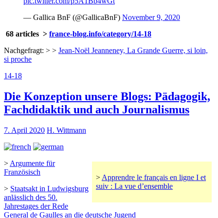
pic.twitter.com/p5A1Bb4wGt
— Gallica BnF (@GallicaBnF)
November 9, 2020
68 articles >
france-blog.info/category/14-18
Nachgefragt: > >
Jean-Noël Jeanneney, La Grande Guerre, si loin,
si proche
14-18
Die Konzeption unsere Blogs: Pädagogik,
Fachdidaktik und auch Journalismus
7. April 2020
H. Wittmann
>
Argumente für
Französisch
>
Apprendre le français en ligne I et
suiv : La vue d’ensemble
>
Staatsakt in Ludwigsburg
anlässlich des 50.
Jahrestages der Rede
General de Gaulles an die deutsche Jugend