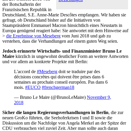
der Botschafterin der
Französischen Republik in
Deutschland, S.E. Anne-Marie Descôtes empfangen. Wir haben sie
gefragt, ob Deutschland bisher auf die Initiativen von
Staatspräsident Emmanuel Macron hinsichtlich eines Neustarts in
Europa genügend reagiert habe: Sie antwortet mit dem Hinweise auf
>
die Ergebnisse von Meseberg
vom Juni 2018 und gab zu
verstehen, dass die Verhandlungen auf einem guten Weg seien.
Jedoch erinnerte Wirtschafts- und Finanzminister Bruno Le
Maire
kürzlich in ungewohnt deutlicher Form an weitere Antworten
und vor allem an konkrete Projekte mit Berlin:
L'accord de
#Meseberg
doit se traduire par des
décisions concrètes qui doivent être prises dans 6
semaines au prochain conseil européen. Pas dans 6
mois.
#EUCO
#frenchgerman18
— Bruno Le Maire (@BrunoLeMaire)
November 9,
2018
Sicher die langen Regierungsverhandlungen in Berlin
, die zur
neuen GroKo führten, die Seehoferkrisen I und II sowie die
Diskussion um die Nachfolge von Angela Merkel an der Spitze der
CDU verbrauchen viel zuviel Zeit. Aber man sollte auch daran