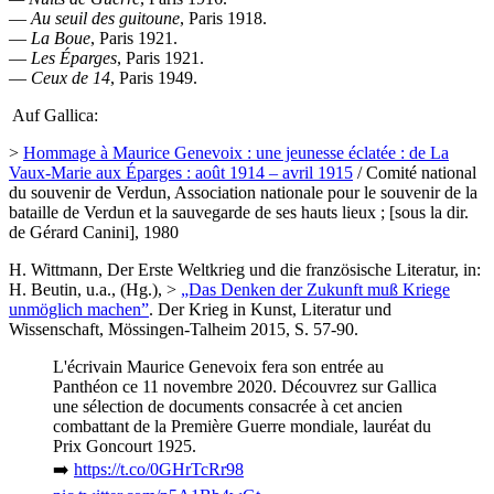
—
Au seuil des guitoune
, Paris 1918.
—
La Boue
, Paris 1921.
—
Les Éparges
, Paris 1921.
—
Ceux de 14
, Paris 1949.
Auf Gallica:
>
Hommage à Maurice Genevoix : une jeunesse éclatée : de La
Vaux-Marie aux Éparges : août 1914 – avril 1915
/ Comité national
du souvenir de Verdun, Association nationale pour le souvenir de la
bataille de Verdun et la sauvegarde de ses hauts lieux ; [sous la dir.
de Gérard Canini], 1980
H. Wittmann, Der Erste Weltkrieg und die französische Literatur, in:
H. Beutin, u.a., (Hg.), >
„Das Denken der Zukunft muß Kriege
unmöglich machen”
. Der Krieg in Kunst, Literatur und
Wissenschaft, Mössingen-Talheim 2015, S. 57-90.
L'écrivain Maurice Genevoix fera son entrée au
Panthéon ce 11 novembre 2020. Découvrez sur Gallica
une sélection de documents consacrée à cet ancien
combattant de la Première Guerre mondiale, lauréat du
Prix Goncourt 1925.
➡️
https://t.co/0GHrTcRr98