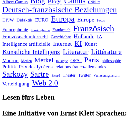
Blog
Camus
Blogs
Albert Camus
CNNum
Deutsch-französische Beziehungen
Europa
Europe
EURO
DFJW
Didaktik
Fotos
Französisch
Francophonie
Frankreich
Frankophonie
Hollande
Französischunterricht
IA
Geschichte
KI
Internet
Intelligence artificielle
Kunst
Literatur
Littérature
Künstliche Intelligenz
Paris
Merkel
Macron
OFAJ
philosophie
Medien
musique
Politik
Prix des lycéens
relations franco-allemandes
Sarkozy
Sartre
Twitter
Theater
Verfassungsreform
Sicard
Web 2.0
Verteidigung
Lesen fürs Leben
Eine Initiative von Ernst Klett Sprachen: