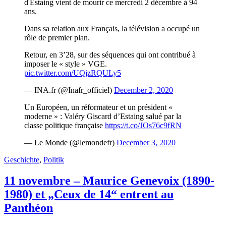
d'Estaing vient de mourir ce mercredi 2 décembre à 94
ans.
Dans sa relation aux Français, la télévision a occupé un
rôle de premier plan.
Retour, en 3’28, sur des séquences qui ont contribué à
imposer le « style » VGE.
pic.twitter.com/UQjzRQULy5
— INA.fr (@Inafr_officiel)
December 2, 2020
Un Européen, un réformateur et un président «
moderne » : Valéry Giscard d’Estaing salué par la
classe politique française
https://t.co/JOs76c9fRN
— Le Monde (@lemondefr)
December 3, 2020
Geschichte
,
Politik
11 novembre – Maurice Genevoix (1890-
1980) et „Ceux de 14“ entrent au
Panthéon