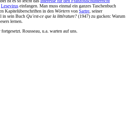
ei ist es so leicht das
Interesse für den Französischunterricht
>
Lesevirus
einfangen. Man muss einmal ein ganzes Taschenbuch
en Kapitelüberschriften in den
Wörtern
von
Sartre
, seiner
al in sein Buch
Qu’est-ce que la littérature?
(1947) zu gucken: Warum
esers lernen.
 fortgesetzt. Rousseau, u.a. warten auf uns.