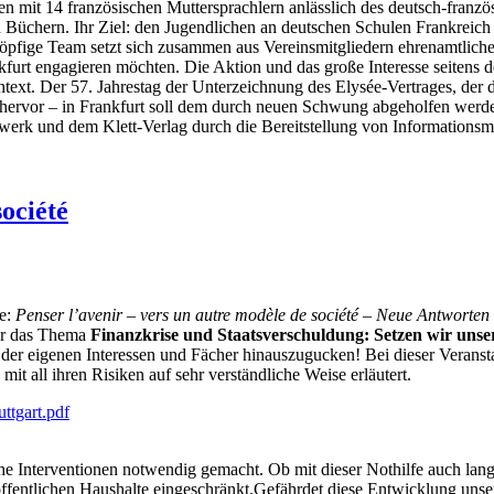
 mit 14 französischen Muttersprachlern anlässlich des deutsch-franz
 Büchern. Ihr Ziel: den Jugendlichen an deutschen Schulen Frankreich 
öpfige Team setzt sich zusammen aus Vereinsmitgliedern ehrenamtliche
furt engagieren möchten. Die Aktion und das große Interesse seitens 
ext. Der 57. Jahrestag der Unterzeichnung des Elysée-Vertrages, der di
 hervor – in Frankfurt soll dem durch neuen Schwung abgeholfen werd
werk und dem Klett-Verlag durch die Bereitstellung von Informations
société
he:
Penser l’avenir – vers un autre modèle de société – Neue Antworte
ber das Thema
Finanzkrise und Staatsverschuldung: Setzen wir unse
nd der eigenen Interessen und Fächer hinauszugucken! Bei dieser Veran
it all ihren Risiken auf sehr verständliche Weise erläutert.
ttgart.pdf
che Interventionen notwendig gemacht. Ob mit dieser Nothilfe auch langfr
ffentlichen Haushalte eingeschränkt.Gefährdet diese Entwicklung unser