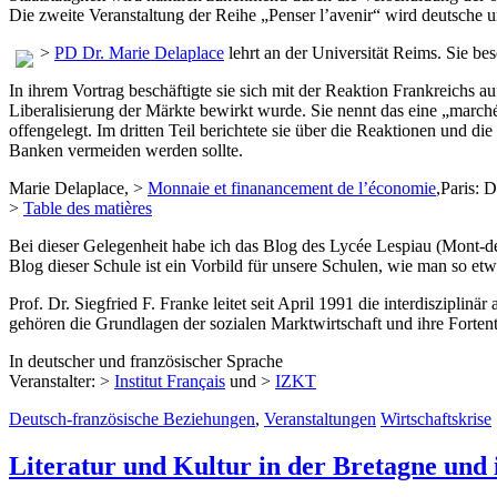
Die zweite Veranstaltung der Reihe „Penser l’avenir“ wird deutsche u
>
PD Dr. Marie Delaplace
lehrt an der Universität Reims. Sie be
In ihrem Vortrag beschäftigte sie sich mit der Reaktion Frankreichs a
Liberalisierung der Märkte bewirkt wurde. Sie nennt das eine „march
offengelegt. Im dritten Teil berichtete sie über die Reaktionen und di
Banken vermeiden werden sollte.
Marie Delaplace, >
Monnaie et finanancement de l’économie
,Paris: 
>
Table des matières
Bei dieser Gelegenheit habe ich das Blog des Lycée Lespiau (Mont-de
Blog dieser Schule ist ein Vorbild für unsere Schulen, wie man so e
Prof. Dr. Siegfried F. Franke leitet seit April 1991 die interdisziplinä
gehören die Grundlagen der sozialen Marktwirtschaft und ihre Forten
In deutscher und französischer Sprache
Veranstalter: >
Institut Français
und >
IZKT
Deutsch-französische Beziehungen
,
Veranstaltungen
Wirtschaftskrise
Literatur und Kultur in der Bretagne und 