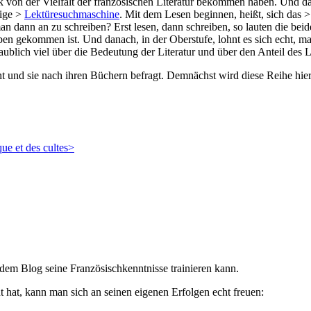
k von der Vielfalt der französischen Literatur bekommen haben. Und dab
tige >
Lektüresuchmaschine
. Mit dem Lesen beginnen, heißt, sich das 
 dann an zu schreiben? Erst lesen, dann schreiben, so lauten die beid
iben gekommen ist. Und danach, in der Oberstufe, lohnt es sich echt, m
blich viel über die Bedeutung der Literatur und über den Anteil des L
cht und sie nach ihren Büchern befragt. Demnächst wird diese Reihe hier
que et des cultes>
 dem Blog seine Französischkenntnisse trainieren kann.
hat, kann man sich an seinen eigenen Erfolgen echt freuen: