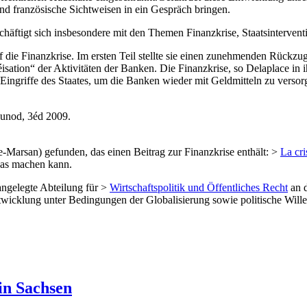
nd französische Sichtweisen in ein Gespräch bringen.
schäftigt sich insbesondere mit den Themen Finanzkrise, Staatsintervent
uf die Finanzkrise. Im ersten Teil stellte sie einen zunehmenden Rückzu
éisation“ der Aktivitäten der Banken.
Die Finanzkrise, so Delaplace in 
e Eingriffe des Staates, um die Banken wieder mit Geldmitteln zu versor
Dunod, 3éd 2009.
-Marsan) gefunden, das einen Beitrag zur Finanzkrise enthält: >
La cr
twas machen kann.
r angelegte Abteilung für >
Wirtschaftspolitik und Öffentliches Recht
an d
twicklung unter Bedingungen der Globalisierung sowie politische Wille
in Sachsen