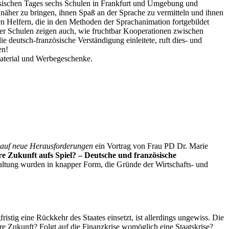
ösischen Tages sechs Schulen in Frankfurt und Umgebung und
näher zu bringen, ihnen Spaß an der Sprache zu vermitteln und ihnen
n Helfern, die in den Methoden der Sprachanimation fortgebildet
der Schulen zeigen auch, wie fruchtbar Kooperationen zwischen
e deutsch-französische Verständigung einleitete, ruft dies- und
en!
material und Werbegeschenke.
n auf neue Herausforderungen
ein Vortrag von Frau PD Dr. Marie
re Zukunft aufs Spiel? – Deutsche und französische
staltung wurden in knapper Form, die Gründe der Wirtschafts- und
istig eine Rückkehr des Staates einsetzt, ist allerdings ungewiss. Die
e Zukunft? Folgt auf die Finanzkrise womöglich eine Staatskrise?