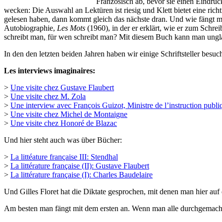
Französisch ab, bevor sie einen Eindruc
wecken: Die Auswahl an Lektüren ist riesig und Klett bietet eine rich
gelesen haben, dann kommt gleich das nächste dran. Und wie fängt man
Autobiographie,
Les Mots
(1960), in der er erklärt, wie er zum Schre
schreibt man, für wen schreibt man? Mit diesem Buch kann man unglau
In den den letzten beiden Jahren haben wir einige Schriftsteller besu
Les interviews imaginaires:
>
Une visite chez Gustave Flaubert
>
Une visite chez M. Zola
>
Une interview avec François Guizot, Ministre de l’instruction publi
>
Une visite chez Michel de Montaigne
>
Une visite chez Honoré de Blazac
Und hier steht auch was über Bücher:
>
La littéature française III: Stendhal
>
La littérature française (II): Gustave Flaubert
>
La littérature française (I): Charles Baudelaire
Und Gilles Floret hat die Diktate gesprochen, mit denen man hier auf
Am besten man fängt mit dem ersten an. Wenn man alle durchgemacht 