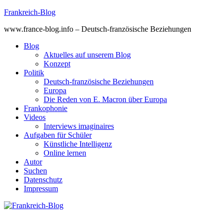
Skip
Frankreich-Blog
to
www.france-blog.info – Deutsch-französische Beziehungen
content
Blog
Aktuelles auf unserem Blog
Konzept
Politik
Deutsch-französische Beziehungen
Europa
Die Reden von E. Macron über Europa
Frankophonie
Videos
Interviews imaginaires
Aufgaben für Schüler
Künstliche Intelligenz
Online lernen
Autor
Suchen
Datenschutz
Impressum