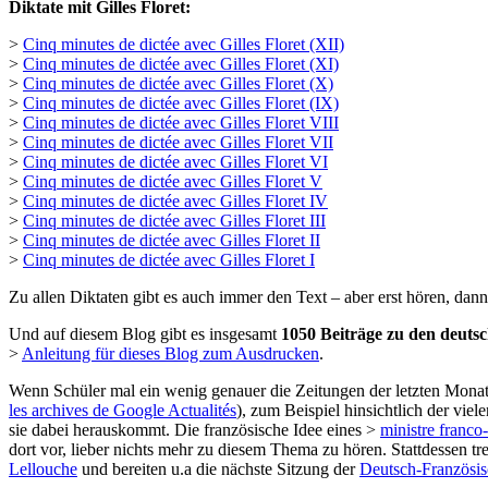
Diktate mit Gilles Floret:
>
Cinq minutes de dictée avec Gilles Floret (XII)
>
Cinq minutes de dictée avec Gilles Floret (XI)
>
Cinq minutes de dictée avec Gilles Floret (X)
>
Cinq minutes de dictée avec Gilles Floret (IX)
>
Cinq minutes de dictée avec Gilles Floret VIII
>
Cinq minutes de dictée avec Gilles Floret VII
>
Cinq minutes de dictée avec Gilles Floret VI
>
Cinq minutes de dictée avec Gilles Floret V
>
Cinq minutes de dictée avec Gilles Floret IV
>
Cinq minutes de dictée avec Gilles Floret III
>
Cinq minutes de dictée avec Gilles Floret II
>
Cinq minutes de dictée avec Gilles Floret I
Zu allen Diktaten gibt es auch immer den Text – aber erst hören, dann
Und auf diesem Blog gibt es insgesamt
1050 Beiträge zu den deuts
>
Anleitung für dieses Blog zum Ausdrucken
.
Wenn Schüler mal ein wenig genauer die Zeitungen der letzten Mon
les archives de Google Actualités
), zum Beispiel hinsichtlich der vie
sie dabei herauskommt. Die französische Idee eines >
ministre franco
dort vor, lieber nichts mehr zu diesem Thema zu hören. Stattdessen tr
Lellouche
und bereiten u.a die nächste Sitzung der
Deutsch-Französis