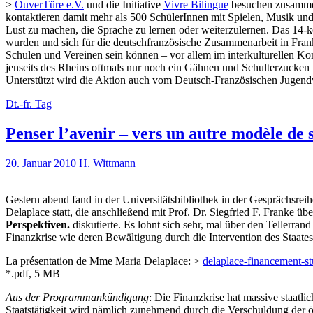
>
OuverTüre e.V.
und die Initiative
Vivre Bilingue
besuchen zusammen
kontaktieren damit mehr als 500 SchülerInnen mit Spielen, Musik und
Lust zu machen, die Sprache zu lernen oder weiterzulernen. Das 14-k
wurden und sich für die deutschfranzösische Zusammenarbeit in Frank
Schulen und Vereinen sein können – vor allem im interkulturellen Kont
jenseits des Rheins oftmals nur noch ein Gähnen und Schulterzucken
Unterstützt wird die Aktion auch vom Deutsch-Französischen Jugend
Dt.-fr. Tag
Penser l’avenir – vers un autre modèle de 
20. Januar 2010
H. Wittmann
Gestern abend fand in der Universitätsbibliothek in der Gesprächsrei
Delaplace statt, die anschließend mit Prof. Dr. Siegfried F. Franke ü
Perspektiven.
diskutierte. Es lohnt sich sehr, mal über den Tellerra
Finanzkrise wie deren Bewältigung durch die Intervention des Staates m
La présentation de Mme Maria Delaplace: >
delaplace-financement-stu
*.pdf, 5 MB
Aus der Programmankündigung
: Die Finanzkrise hat massive staatli
Staatstätigkeit wird nämlich zunehmend durch die Verschuldung der ö