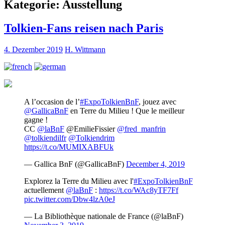
Kategorie:
Ausstellung
Tolkien-Fans reisen nach Paris
4. Dezember 2019
H. Wittmann
A l’occasion de l’
#ExpoTolkienBnF
, jouez avec
@GallicaBnF
en Terre du Milieu ! Que le meilleur
gagne !
CC
@laBnF
@EmilieFissier
@fred_manfrin
@tolkiendilfr
@Tolkiendrim
https://t.co/MUMIXABFUk
— Gallica BnF (@GallicaBnF)
December 4, 2019
Explorez la Terre du Milieu avec l'
#ExpoTolkienBnF
actuellement
@laBnF
:
https://t.co/WAc8yTF7Ff
pic.twitter.com/Dbw4lzA0eJ
— La Bibliothèque nationale de France (@laBnF)