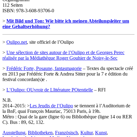
112 Seiten
ISBN: 978-3-608-93706-0
>
Mit Bild und Ton: Wie bitte ich meinen Abteilungsleiter um
eine Gehaltserhöhung?
>
Oulipo.net
, site officiel de l’Oulipo
>
Une sélection de sites autour de l’Oulipo et de Georges Perec
réalisée par la Médiathèque Roger Gouhier de Noisy-le-Sec
>
Frédéric Forte, Posaune, fantasmagorie
– Textes du spectacle créé
en 2013 par Frédéric Forte & Andrea Sitter pour la 7 e édition du
festival concordan(s)e .
>
L’Oulipo: OUvroir de LIttérature POtentielle
– RFI
N.B.
2014–2015: >
Les Jeudis de l’Oulipo
se tiennent à l’Auditorium de
la BnF, quai François Mauriac, 75013 Paris, à 19h.
Métro : Quai de la gare (ligne 6) ou Bibliothèque (ligne 14 ou RER
C). Bus : 89, 62, 132.
Ausstellung
,
Bibliotheken
,
Französisch
,
Kultur
,
Kunst
,