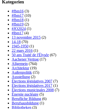
Kategorien
#fbm16
(3)
#fbm17
(10)
#fbm18
(1)
#fbm19
(2)
#JO2024
(1)
#lbm17
(4)
13 novembre 2015
(2)
14-18
(70)
1945-1950
(1)
22 mars 2016
(1)
50 ans Traité de l'Élysée
(67)
Aachener Vertrag
(17)
Allgemein
(764)
Architektur
(19)
Außenpolitik
(15)
Ausstellung
(2)
Élections législatives 2007
(7)
Élections législatives 2017
(1)
Élections municipales 2008
(7)
Énergie nucléaire
(5)
Berufliche Bildung
(6)
Berufsausbildung
(1)
Bibliotheken
(3)