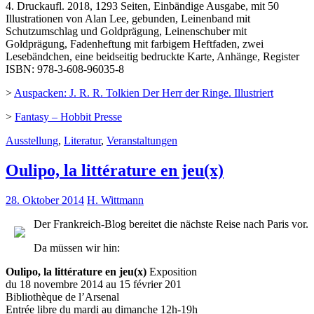
4. Druckaufl. 2018, 1293 Seiten, Einbändige Ausgabe, mit 50
Illustrationen von Alan Lee, gebunden, Leinenband mit
Schutzumschlag und Goldprägung, Leinenschuber mit
Goldprägung, Fadenheftung mit farbigem Heftfaden, zwei
Lesebändchen, eine beidseitig bedruckte Karte, Anhänge, Register
ISBN: 978-3-608-96035-8
>
Auspacken: J. R. R. Tolkien Der Herr der Ringe. Illustriert
>
Fantasy – Hobbit Presse
Ausstellung
,
Literatur
,
Veranstaltungen
Oulipo, la littérature en jeu(x)
28. Oktober 2014
H. Wittmann
Der Frankreich-Blog bereitet die nächste Reise nach Paris vor.
Da müssen wir hin:
Oulipo, la littérature en jeu(x)
Exposition
du 18 novembre 2014 au 15 février 201
Bibliothèque de l’Arsenal
Entrée libre du mardi au dimanche 12h-19h