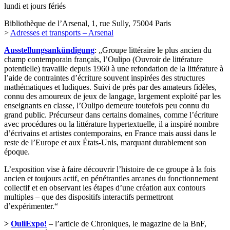
lundi et jours fériés
Bibliothèque de l’Arsenal, 1, rue Sully, 75004 Paris
>
Adresses et transports – Arsenal
Ausstellungsankündigung
: „Groupe littéraire le plus ancien du
champ contemporain français, l’Oulipo (Ouvroir de littérature
potentielle) travaille depuis 1960 à une refondation de la littérature à
l’aide de contraintes d’écriture souvent inspirées des structures
mathématiques et ludiques. Suivi de près par des amateurs fidèles,
connu des amoureux de jeux de langage, largement exploité par les
enseignants en classe, l’Oulipo demeure toutefois peu connu du
grand public. Précurseur dans certains domaines, comme l’écriture
avec procédures ou la littérature hypertextuelle, il a inspiré nombre
d’écrivains et artistes contemporains, en France mais aussi dans le
reste de l’Europe et aux États-Unis, marquant durablement son
époque.
L’exposition vise à faire découvrir l’histoire de ce groupe à la fois
ancien et toujours actif, en pénétrantles arcanes du fonctionnement
collectif et en observant les étapes d’une création aux contours
multiples ‒ que des dispositifs interactifs permettront
d’expérimenter.“
>
OuliExpo!
– l’article de Chroniques, le magazine de la BnF,