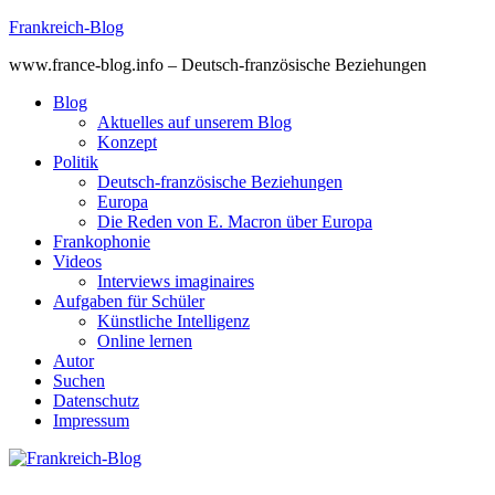
Skip
Frankreich-Blog
to
www.france-blog.info – Deutsch-französische Beziehungen
content
Blog
Aktuelles auf unserem Blog
Konzept
Politik
Deutsch-französische Beziehungen
Europa
Die Reden von E. Macron über Europa
Frankophonie
Videos
Interviews imaginaires
Aufgaben für Schüler
Künstliche Intelligenz
Online lernen
Autor
Suchen
Datenschutz
Impressum