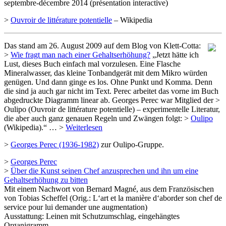
septembre-décembre 2014 (présentation interactive)
>
Ouvroir de littérature potentielle
– Wikipedia
Das stand am 26. August 2009 auf dem Blog von Klett-Cotta:
>
Wie fragt man nach einer Gehaltserhöhung?
„Jetzt hätte ich
Lust, dieses Buch einfach mal vorzulesen. Eine Flasche
Mineralwasser, das kleine Tonbandgerät mit dem Mikro würden
genügen. Und dann ginge es los. Ohne Punkt und Komma. Denn
die sind ja auch gar nicht im Text. Perec arbeitet das vorne im Buch
abgedruckte Diagramm linear ab. Georges Perec war Mitglied der >
Oulipo (Ouvroir de littérature potentielle) – experimentelle Literatur,
die aber auch ganz genauen Regeln und Zwängen folgt: >
Oulipo
(Wikipedia).“ … >
Weiterlesen
>
Georges Perec (1936-1982)
zur Oulipo-Gruppe.
>
Georges Perec
>
Über die Kunst seinen Chef anzusprechen und ihn um eine
Gehaltserhöhung zu bitten
Mit einem Nachwort von Bernard Magné, aus dem Französischen
von Tobias Scheffel (Orig.: L‘art et la manière d‘aborder son chef de
service pour lui demander une augmentation)
Ausstattung: Leinen mit Schutzumschlag, eingehängtes
Organigramm