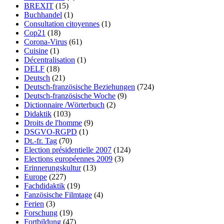
BREXIT
(15)
Buchhandel
(1)
Consultation citoyennes
(1)
Cop21
(18)
Corona-Virus
(61)
Cuisine
(1)
Décentralisation
(1)
DELF
(18)
Deutsch
(21)
Deutsch-französische Beziehungen
(724)
Deutsch-französische Woche
(9)
Dictionnaire /Wörterbuch
(2)
Didaktik
(103)
Droits de l'homme
(9)
DSGVO-RGPD
(1)
Dt.-fr. Tag
(70)
Election présidentielle 2007
(124)
Elections européennes 2009
(3)
Erinnerungskultur
(13)
Europe
(227)
Fachdidaktik
(19)
Fanzösische Filmtage
(4)
Ferien
(3)
Forschung
(19)
Fortbildung
(47)