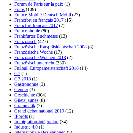
Forum de Paris sur la paix
(1)
Fotos
(109)
France Mobil / Deutsch Mobil
(27)
Francfort en français 2017
(15)
Francfort français 2017
(7)
Francophonie
(80)
Frankfurter Buchmesse
(13)
Französisch
(427)
Französische Ratspräsidentschaft 2008
(8)
Französische Woche
(17)
Französische Wochen 2018
(2)
Französischunterricht
(330)
Fußball-Europameisterschaft 2016
(14)
G7
(1)
G7 2018
(1)
Gastronomie
(3)
Gender
(3)
Geschichte
(304)
Gilets jaunes
(8)
Grammatik
(7)
Grand débat national 2019
(12)
IFprofs
(1)
Immigration-intégration
(34)
Industrie 4.0
(1)
Internationale Beziehungen
(5)