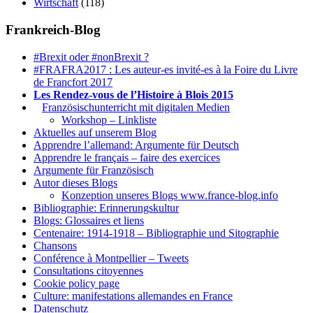
Wirtschaft
(118)
Frankreich-Blog
#Brexit oder #nonBrexit ?
#FRAFRA2017 : Les auteur-es invité-es à la Foire du Livre
de Francfort 2017
Les Rendez-vous de l’Histoire à Blois 2015
1.
Französischunterricht mit digitalen Medien
Workshop – Linkliste
Aktuelles auf unserem Blog
Apprendre l’allemand: Argumente für Deutsch
Apprendre le français – faire des exercices
Argumente für Französisch
Autor dieses Blogs
Konzeption unseres Blogs www.france-blog.info
Bibliographie: Erinnerungskultur
Blogs: Glossaires et liens
Centenaire: 1914-1918 – Bibliographie und Sitographie
Chansons
Conférence à Montpellier – Tweets
Consultations citoyennes
Cookie policy page
Culture: manifestations allemandes en France
Datenschutz