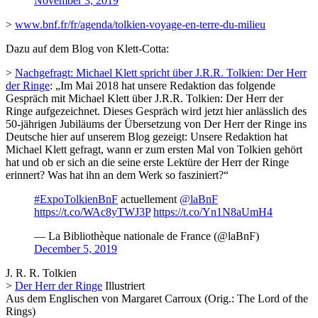
November 3, 2019
>
www.bnf.fr/fr/agenda/tolkien-voyage-en-terre-du-milieu
Dazu auf dem Blog von Klett-Cotta:
>
Nachgefragt: Michael Klett spricht über J.R.R. Tolkien: Der Herr
der Ringe
: „Im Mai 2018 hat unsere Redaktion das folgende
Gespräch mit Michael Klett über J.R.R. Tolkien: Der Herr der
Ringe aufgezeichnet. Dieses Gespräch wird jetzt hier
anlässlich des
50-jährigen Jubiläums der Übersetzung von Der Herr der Ringe ins
Deutsche hier auf unserem Blog gezeigt: Unsere Redaktion hat
Michael Klett gefragt, wann er zum ersten Mal von Tolkien gehört
hat und ob er sich an die seine erste Lektüre der Herr der Ringe
erinnert? Was hat ihn an dem Werk so fasziniert?“
#ExpoTolkienBnF
actuellement
@laBnF
https://t.co/WAc8yTWJ3P
https://t.co/Yn1N8aUmH4
— La Bibliothèque nationale de France (@laBnF)
December 5, 2019
J. R. R. Tolkien
>
Der Herr der Ringe
Illustriert
Aus dem Englischen von Margaret Carroux (Orig.: The Lord of the
Rings)