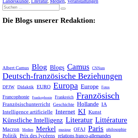
Landeskunde
,
Literatur
,
Medien
,
Veranstaltungen
Suche
nach:
Die Blogs unserer Redaktion:
Blog
Camus
Blogs
Albert Camus
CNNum
Deutsch-französische Beziehungen
Europa
Europe
EURO
DFJW
Didaktik
Fotos
Französisch
Francophonie
Frankreich
Frankophonie
Hollande
Französischunterricht
IA
Geschichte
KI
Internet
Intelligence artificielle
Kunst
Literatur
Littérature
Künstliche Intelligenz
Paris
Merkel
Macron
OFAJ
philosophie
Medien
musique
Politik
Prix des lycéens
relations franco-allemandes