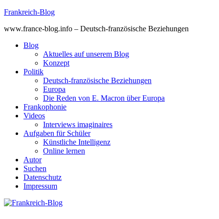
Skip
Frankreich-Blog
to
www.france-blog.info – Deutsch-französische Beziehungen
content
Blog
Aktuelles auf unserem Blog
Konzept
Politik
Deutsch-französische Beziehungen
Europa
Die Reden von E. Macron über Europa
Frankophonie
Videos
Interviews imaginaires
Aufgaben für Schüler
Künstliche Intelligenz
Online lernen
Autor
Suchen
Datenschutz
Impressum