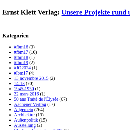
Ernst Klett Verlag:
Unsere Projekte rund 
Kategorien
#fbm16
(3)
#fbm17
(10)
#fbm18
(1)
#fbm19
(2)
#JO2024
(1)
#lbm17
(4)
13 novembre 2015
(2)
14-18
(70)
1945-1950
(1)
22 mars 2016
(1)
50 ans Traité de l'Élysée
(67)
Aachener Vertrag
(17)
Allgemein
(764)
Architektur
(19)
Außenpolitik
(15)
Ausstellung
(2)