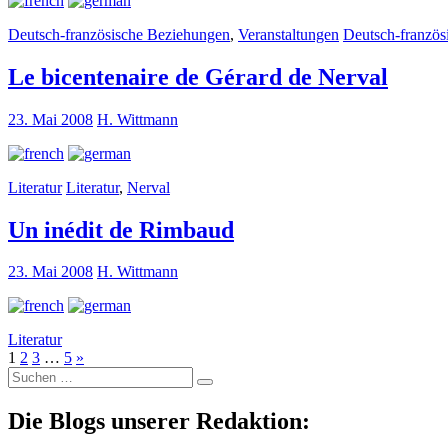
Deutsch-französische Beziehungen
,
Veranstaltungen
Deutsch-französ
Le bicentenaire de Gérard de Nerval
23. Mai 2008
H. Wittmann
Literatur
Literatur
,
Nerval
Un inédit de Rimbaud
23. Mai 2008
H. Wittmann
Literatur
1
2
3
…
5
»
Suche
nach:
Die Blogs unserer Redaktion: