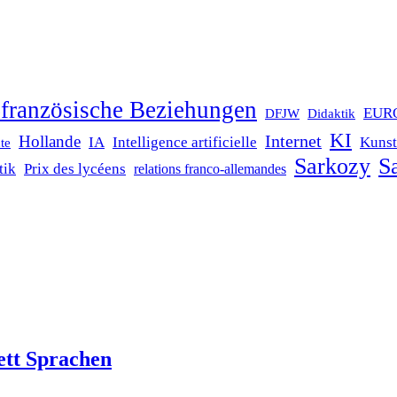
französische Beziehungen
EUR
DFJW
Didaktik
KI
Internet
Hollande
IA
Intelligence artificielle
Kunst
te
Sarkozy
Sa
tik
Prix des lycéens
relations franco-allemandes
ett Sprachen