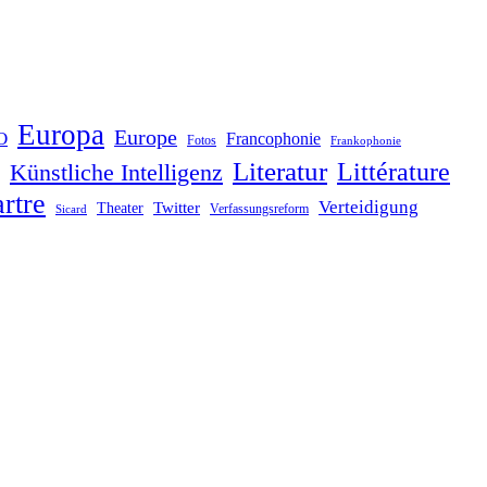
Europa
Europe
O
Francophonie
Fotos
Frankophonie
Literatur
Littérature
Künstliche Intelligenz
rtre
Verteidigung
Twitter
Theater
Verfassungsreform
Sicard