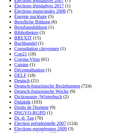
Élections législatives 2007
(7)
Élections législatives 2017
(1)
Élections municipales 2008
(7)
Énergie nucléaire
(5)
Berufliche Bildung
(6)
Berufsausbildung
(1)
Bibliotheken
(3)
BREXIT
(15)
Buchhandel
(1)
Consultation citoyennes
(1)
Cop21
(18)
Corona-Virus
(61)
Cuisine
(1)
Décentralisation
(1)
DELF
(18)
Deutsch
(21)
Deutsch-französische Beziehungen
(724)
Deutsch-französische Woche
(9)
Dictionnaire /Wörterbuch
(2)
Didaktik
(103)
Droits de l'homme
(9)
DSGVO-RGPD
(1)
Dt.-fr. Tag
(70)
Election présidentielle 2007
(124)
Elections européennes 2009
(3)