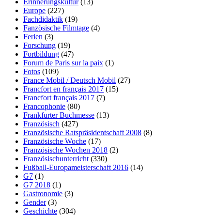
Erinnerungskultur
(13)
Europe
(227)
Fachdidaktik
(19)
Fanzösische Filmtage
(4)
Ferien
(3)
Forschung
(19)
Fortbildung
(47)
Forum de Paris sur la paix
(1)
Fotos
(109)
France Mobil / Deutsch Mobil
(27)
Francfort en français 2017
(15)
Francfort français 2017
(7)
Francophonie
(80)
Frankfurter Buchmesse
(13)
Französisch
(427)
Französische Ratspräsidentschaft 2008
(8)
Französische Woche
(17)
Französische Wochen 2018
(2)
Französischunterricht
(330)
Fußball-Europameisterschaft 2016
(14)
G7
(1)
G7 2018
(1)
Gastronomie
(3)
Gender
(3)
Geschichte
(304)