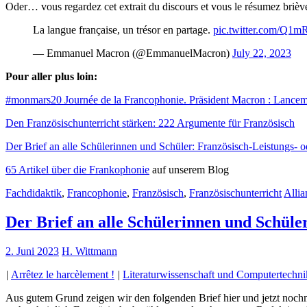
Oder… vous regardez cet extrait du discours et vous le résumez brièv
La langue française, un trésor en partage.
pic.twitter.com/Q1
— Emmanuel Macron (@EmmanuelMacron)
July 22, 2023
Pour aller plus loin:
#monmars20 Journée de la Francophonie. Präsident Macron : Lancement d
Den Französischunterricht stärken: 222 Argumente für Französisch
Der Brief an alle Schülerinnen und Schüler: Französisch-Leistungs- 
65 Artikel über die Frankophonie
auf unserem Blog
Fachdidaktik
,
Francophonie
,
Französisch
,
Französischunterricht
Allia
Der Brief an alle Schülerinnen und Schüle
2. Juni 2023
H. Wittmann
|
Arrêtez le harcèlement !
|
Literaturwissenschaft und Computertechni
Aus gutem Grund zeigen wir den folgenden Brief hier und jetzt nochma