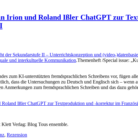
an Irion und Roland Ißler ChatGPT zur Tex
I
t der Sekundarstufe II – Unterrichtskonzeption und (video-)datenbasi
nguale und interkultuelle Kommunikation
.Themenheft /Special issue: „K
s zum KI-unterstützten fremdsprachlichen Schreibens vor, fügen allerd
utlich, dass die Untersuchungen zu Deutsch und Englisch sich – wenn a
chen Anmerkungen zum fremdsprachlichen Schreiben und das dazu geh
 Roland Ißler ChatGPT zur Textproduktion und -korrektur im Französis
 Klett Verlag: Blog Tous ensemble.
enz
,
Rezension