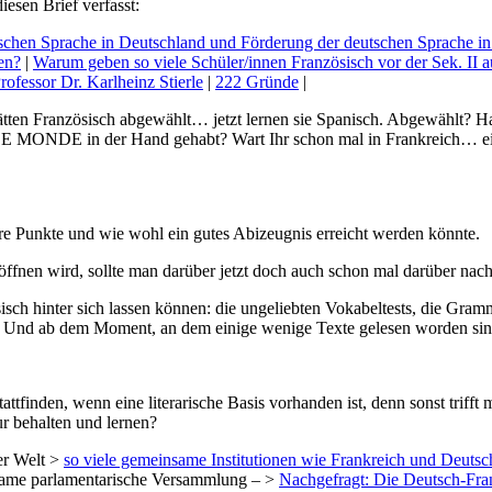
esen Brief verfasst:
sischen Sprache in Deutschland und Förderung der deutschen Sprache in
en?
|
Warum geben so viele Schüler/innen Französisch vor der Sek. II a
ofessor Dr. Karlheinz Stierle
|
222 Gründe
|
hätten Französisch abgewählt… jetzt lernen sie Spanisch. Abgewählt? 
LE MONDE in der Hand gehabt? Wart Ihr schon mal in Frankreich… ei
re Punkte und wie wohl ein gutes Abizeugnis erreicht werden könnte.
öffnen wird, sollte man darüber jetzt doch auch schon mal darüber nac
isch hinter sich lassen können: die ungeliebten Vokabeltests, die Gr
 Und ab dem Moment, an dem einige wenige Texte gelesen worden sind u
stattfinden, wenn eine literarische Basis vorhanden ist, denn sonst tri
r behalten und lernen?
er Welt >
so viele gemeinsame Institutionen wie Frankreich und Deutsc
insame parlamentarische Versammlung – >
Nachgefragt: Die Deutsch-Fra