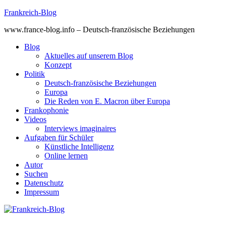
Skip
Frankreich-Blog
to
www.france-blog.info – Deutsch-französische Beziehungen
content
Blog
Aktuelles auf unserem Blog
Konzept
Politik
Deutsch-französische Beziehungen
Europa
Die Reden von E. Macron über Europa
Frankophonie
Videos
Interviews imaginaires
Aufgaben für Schüler
Künstliche Intelligenz
Online lernen
Autor
Suchen
Datenschutz
Impressum