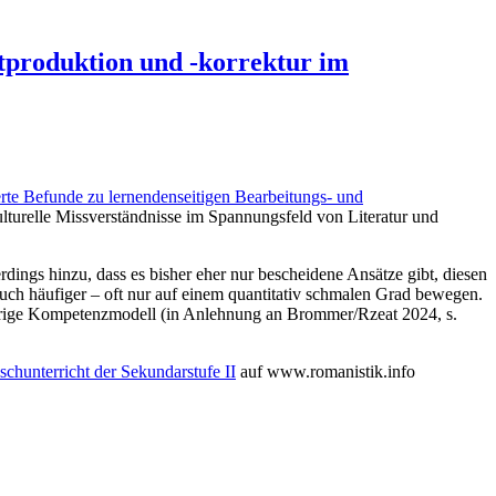
tproduktion und -korrektur im
erte Befunde zu lernendenseitigen Bearbeitungs- und
ulturelle Missverständnisse im Spannungsfeld von Literatur und
ings hinzu, dass es bisher eher nur bescheidene Ansätze gibt, diesen
uch häufiger – oft nur auf einem quantitativ schmalen Grad bewegen.
örige Kompetenzmodell (in Anlehnung an Brommer/Rzeat 2024, s.
chunterricht der Sekundarstufe II
auf www.romanistik.info