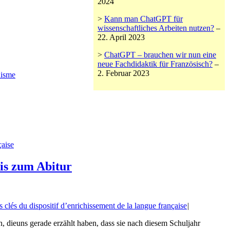
2024
>
Kann man ChatGPT für
wissenschaftliches Arbeiten nutzen?
–
22. April 2023
>
ChatGPT – brauchen wir nun eine
neue Fachdidaktik für Französisch?
–
2. Februar 2023
uisme
aise
bis zum Abitur
 clés du dispositif d’enrichissement de la langue française
|
, dieuns gerade erzählt haben, dass sie nach diesem Schuljahr