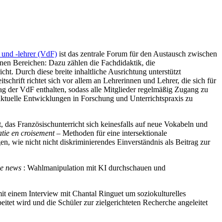
 und -lehrer (VdF)
ist das zentrale Forum für den Austausch zwischen
enen Bereichen: Dazu zählen die Fachdidaktik, die
ht. Durch diese breite inhaltliche Ausrichtung unterstützt
chrift richtet sich vor allem an Lehrerinnen und Lehrer, die sich für
rag der VdF enthalten, sodass alle Mitglieder regelmäßig Zugang zu
 aktuelle Entwicklungen in Forschung und Unterrichtspraxis zu
t, das Französischunterricht sich keinesfalls auf neue Vokabeln und
tie en croisement
– Methoden für eine intersektionale
n, wie nicht nicht diskriminierendes Einverständnis als Beitrag zur
ke news
: Wahlmanipulation mit KI durchschauen und
mit einem Interview mit Chantal Ringuet um soziokulturelles
itet wird und die Schüler zur zielgerichteten Recherche angeleitet