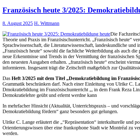
Französisch heute 3/2025: Demokratiebild
8. August 2025
H. Wittmann
Die Fachzeitsc
Theorie und Praxis im Französischunterricht. „Französisch heute“ ver
Sprachwissenschaft, die Literaturwissenschaft, landeskundliche und in
„Französisch heute“ sowohl die fachliche Weiterbildung als auch die p
neue Erkenntnisse und Trends in der Vermittlung der französischen Sp
den neuesten Ausgaben erhalten. „französisch heute“ erscheint vierma
informieren. Insgesamt trägt die Zeitschrift maßgeblich zur Qualitäts
Das
Heft 3/2025 mit dem Titel „Demokratiebildung im Französis
Grammatik beschränken darf. Nach einer Einleitung von Ulrike C. La
Dmokratiebildung im Französischunterricht „, in dem Frank Reza Links
Demokratielehre geübt und erlernt werdne kann
In mehrfacher Hinsicht (Aktualität, Unterrichtspraxis – und vorschläge
Demokratiebildung fördern“ ganz besonders gut gelungen.
Ulrike C. Lange erläutert die „“Repräsentation“ interkulturelle und p
Orientierungswissen über eine frankophone Stadt wie Montréal zu verm
werden.