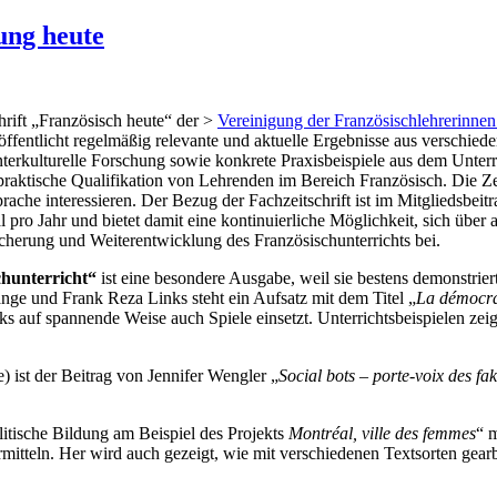
ung heute
hrift „Französisch heute“ der >
Vereinigung der Französischlehrerinnen
öffentlicht regelmäßig relevante und aktuelle Ergebnisse aus verschied
terkulturelle Forschung sowie konkrete Praxisbeispiele aus dem Unterric
raktische Qualifikation von Lehrenden im Bereich Französisch. Die Zeits
rache interessieren. Der Bezug der Fachzeitschrift ist im Mitgliedsbeit
l pro Jahr und bietet damit eine kontinuierliche Möglichkeit, sich über
sicherung und Weiterentwicklung des Französischunterrichts bei.
chunterricht“
ist eine besondere Ausgabe, weil sie bestens demonstrier
nge und Frank Reza Links steht ein Aufsatz mit dem Titel „
La démocra
 auf spannende Weise auch Spiele einsetzt. Unterrichtsbeispielen zeige
) ist der Beitrag von Jennifer Wengler „
Social bots – porte-voix des fa
olitische Bildung am Beispiel des Projekts
Montréal, ville des femmes
“ 
itteln. Her wird auch gezeigt, wie mit verschiedenen Textsorten gearbe