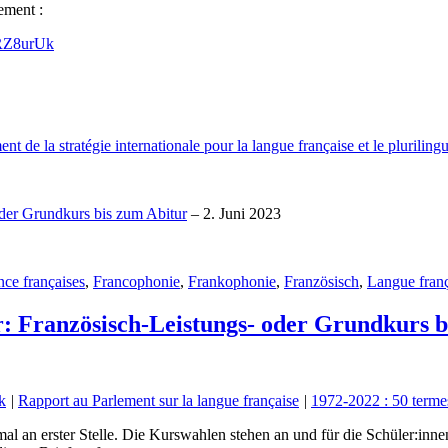
ement :
mRZ8urUk
e la stratégie internationale pour la langue française et le pluriling
oder Grundkurs bis zum Abitur
– 2. Juni 2023
nce françaises
,
Francophonie
,
Frankophonie
,
Französisch
,
Langue franç
r: Französisch-Leistungs- oder Grundkurs 
k
|
Rapport au Parlement sur la langue française
|
1972-2022 : 50 termes
l an erster Stelle. Die Kurswahlen stehen an und für die Schüler:innen