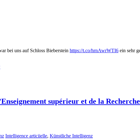
war bei uns auf Schloss Bieberstein
https://t.co/hrnAwrWTI6
ein sehr ge
y
l’Enseignement supérieur et de la Recherche
enz
Intelligence articiielle
,
Künstliche Intelligenz