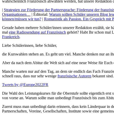
wahrscheinlich Französisch abwählen werden, hat unsere Redaktion di
|
Strategien zur Förderung der Partnersprache: Förderung der franzö
Organisationen…
| Éditorial:
Warum sollten Schüler unseren Blog les
können/müssen wir tun?
|
Romanistik als Passion. Ein Gespräch mit Pr
Gerade haben mehrere Schüler/innen unserer Redaktion erzählt, sie 
mal
eine Radiosendung auf Französisch
gehört? Habt Ihr schon mal 
Frankreich
.
Liebe Schülerinnen, liebe Schüler,
die Kurswahlen stehen an. Es geht um viel. Manche denken nur an ih
Aber da nach dem Abitur die Welt sich auf eine neue Weise für Euch 
Manche warten nur auf den Tag, an dem sie endlich das Fach Französ
schnell raus, dass nur sehr wenige
französische Autoren
bekannt sind.
Tweets by @Europe2022FR
Die Wahl des Leistungskurses für die Oberstufe sollte eigentlich erst 
von vorne an. Warum sollte man unbedingt Französisch bis zum Abitu
Zuerst muss man unbedingt darin erinnern, dass kein Länderpaar in d
Partnerschaften, Vereine, Gesellschaften, Institute sowie eine geme