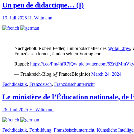
Un peu de didactique… (I)
19. Juli 2025
H. Wittmann
Nachgeholt: Robert Fedler, Juniorbotschafter des
@ofaj_dfjw
, 
Französisch lernen, fanden seinen Vortrag cool.
Rappel:
https://t.co/Pm4hfR7jQw
pic.twitter.com/5ZrkjMmVk
— Frankreich-Blog (@FranceBlogInfo)
March 24, 2024
Fachdidaktik
,
Französisch
,
Französischunterricht
Le ministère de l’Éducation nationale, de 
26. Juni 2025
H. Wittmann
Fachdidaktik
,
Fortbildung
,
Französischunterricht
,
Künstliche Intellig