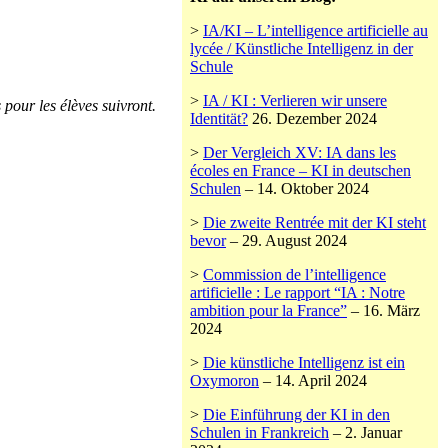
>
IA/KI – L’intelligence artificielle au
lycée / Künstliche Intelligenz in der
Schule
>
IA / KI : Verlieren wir unsere
 pour les élèves suivront.
Identität?
26. Dezember 2024
>
Der Vergleich XV: IA dans les
écoles en France – KI in deutschen
Schulen
– 14. Oktober 2024
>
Die zweite Rentrée mit der KI steht
bevor
– 29. August 2024
>
Commission de l’intelligence
artificielle : Le rapport “IA : Notre
ambition pour la France”
– 16. März
2024
>
Die künstliche Intelligenz ist ein
Oxymoron
– 14. April 2024
>
Die Einführung der KI in den
Schulen in Frankreich
– 2. Januar