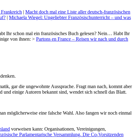
 Frankreich
|
Macht doch mal eine Liste aller deutsch-französischen
uf?
|
Michaela Wiegel: Ungeliebter Französischunterricht – und was
Habt Ihr schon mal ein französisches Buch gelesen? Nein… Habt Ihr
nige von ihnen: >
Partons en France – Reisen wir nach und durch
hdenken.
ammatik, gar die ungewohnte Aussprache. Fragt man nach, kommt aber
nd einige Autoren bekannt sind, wendet sich schnell das Blatt.
fft man möglicherweise eine falsche Wahl. Also fangen wir noch einmal
hland
vorweisen kann: Organisationen, Vereinigungen,
nzösische Parlamentarische Versammlung. Die Co-Vorsitzenden