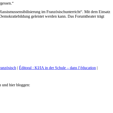
gessen.“
assismussensibilisierung im Französischunterricht“. Mit dem Einsatz
Demokratiebildung geleistet werden kann. Das Forumtheater trägt
ranzösisch
|
Éditoral : KI/IA in der Schule – dans l’éducation
|
en und hier bloggen: