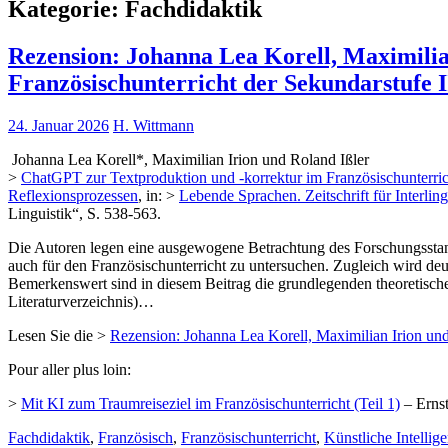
Kategorie:
Fachdidaktik
Rezension: Johanna Lea Korell, Maximili
Französischunterricht der Sekundarstufe I
24. Januar 2026
H. Wittmann
Johanna Lea Korell*, Maximilian Irion und Roland Ißler
>
ChatGPT zur Textproduktion und -korrektur im Französischunterrich
Reflexionsprozessen
, in: >
Lebende Sprachen. Zeitschrift für Interli
Linguistik“, S. 538-563.
Die Autoren legen eine ausgewogene Betrachtung des Forschungsstande
auch für den Französischunterricht zu untersuchen. Zugleich wird de
Bemerkenswert sind in diesem Beitrag die grundlegenden theoretis
Literaturverzeichnis)…
Lesen Sie die >
Rezension: Johanna Lea Korell, Maximilian Irion und
Pour aller plus loin:
>
Mit KI zum Traumreiseziel im Französischunterricht (Teil 1)
– Ernst
Fachdidaktik
,
Französisch
,
Französischunterricht
,
Künstliche Intellig