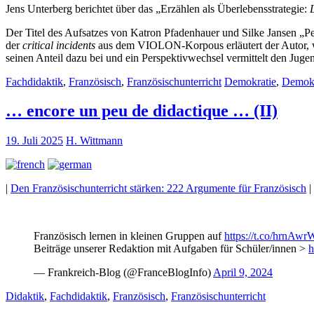
Jens Unterberg berichtet über das „Erzählen als Überlebensstrategie:
Der Titel des Aufsatzes von Katron Pfadenhauer und Silke Jansen „
der
critical incidents
aus dem VIOLON-Korpous erläutert der Autor, wie
seinen Anteil dazu bei und ein Perspektivwechsel vermittelt den Juge
Fachdidaktik
,
Französisch
,
Französischunterricht
Demokratie
,
Demokr
… encore un peu de didactique … (II)
19. Juli 2025
H. Wittmann
|
Den Französischunterricht stärken: 222 Argumente für Französisch
|
Französisch lernen in kleinen Gruppen auf
https://t.co/hrnAw
Beiträge unserer Redaktion mit Aufgaben für Schüler/innen >
h
— Frankreich-Blog (@FranceBlogInfo)
April 9, 2024
Didaktik
,
Fachdidaktik
,
Französisch
,
Französischunterricht