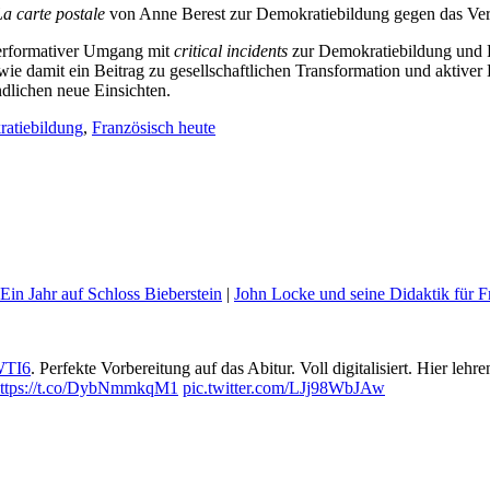
La carte postale
von Anne Berest zur Demokratiebildung gegen das Ver
Performativer Umgang mit
critical incidents
zur Demokratiebildung und R
 damit ein Beitrag zu gesellschaftlichen Transformation und aktiver 
ndlichen neue Einsichten.
atiebildung
,
Französisch heute
Ein Jahr auf Schloss Bieberstein
|
John Locke und seine Didaktik für F
rWTI6
. Perfekte Vorbereitung auf das Abitur. Voll digitalisiert. Hier lehr
ttps://t.co/DybNmmkqM1
pic.twitter.com/LJj98WbJAw