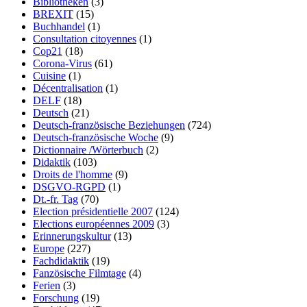
Bibliotheken
(3)
BREXIT
(15)
Buchhandel
(1)
Consultation citoyennes
(1)
Cop21
(18)
Corona-Virus
(61)
Cuisine
(1)
Décentralisation
(1)
DELF
(18)
Deutsch
(21)
Deutsch-französische Beziehungen
(724)
Deutsch-französische Woche
(9)
Dictionnaire /Wörterbuch
(2)
Didaktik
(103)
Droits de l'homme
(9)
DSGVO-RGPD
(1)
Dt.-fr. Tag
(70)
Election présidentielle 2007
(124)
Elections européennes 2009
(3)
Erinnerungskultur
(13)
Europe
(227)
Fachdidaktik
(19)
Fanzösische Filmtage
(4)
Ferien
(3)
Forschung
(19)