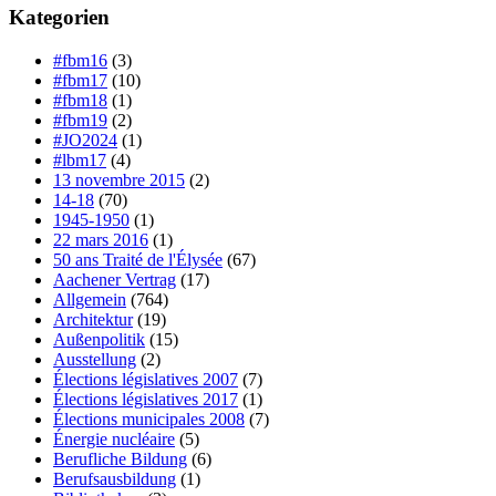
Kategorien
#fbm16
(3)
#fbm17
(10)
#fbm18
(1)
#fbm19
(2)
#JO2024
(1)
#lbm17
(4)
13 novembre 2015
(2)
14-18
(70)
1945-1950
(1)
22 mars 2016
(1)
50 ans Traité de l'Élysée
(67)
Aachener Vertrag
(17)
Allgemein
(764)
Architektur
(19)
Außenpolitik
(15)
Ausstellung
(2)
Élections législatives 2007
(7)
Élections législatives 2017
(1)
Élections municipales 2008
(7)
Énergie nucléaire
(5)
Berufliche Bildung
(6)
Berufsausbildung
(1)