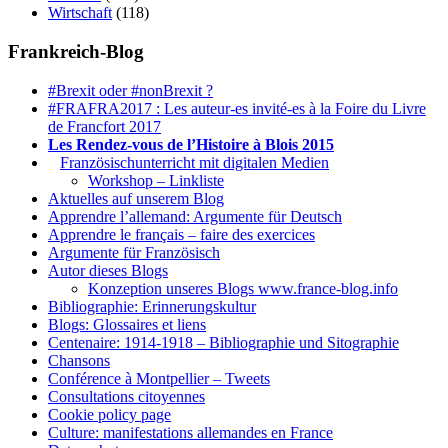
Wirtschaft
(118)
Frankreich-Blog
#Brexit oder #nonBrexit ?
#FRAFRA2017 : Les auteur-es invité-es à la Foire du Livre
de Francfort 2017
Les Rendez-vous de l’Histoire à Blois 2015
1.
Französischunterricht mit digitalen Medien
Workshop – Linkliste
Aktuelles auf unserem Blog
Apprendre l’allemand: Argumente für Deutsch
Apprendre le français – faire des exercices
Argumente für Französisch
Autor dieses Blogs
Konzeption unseres Blogs www.france-blog.info
Bibliographie: Erinnerungskultur
Blogs: Glossaires et liens
Centenaire: 1914-1918 – Bibliographie und Sitographie
Chansons
Conférence à Montpellier – Tweets
Consultations citoyennes
Cookie policy page
Culture: manifestations allemandes en France