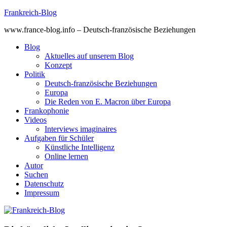
Skip
Frankreich-Blog
to
www.france-blog.info – Deutsch-französische Beziehungen
content
Blog
Aktuelles auf unserem Blog
Konzept
Politik
Deutsch-französische Beziehungen
Europa
Die Reden von E. Macron über Europa
Frankophonie
Videos
Interviews imaginaires
Aufgaben für Schüler
Künstliche Intelligenz
Online lernen
Autor
Suchen
Datenschutz
Impressum