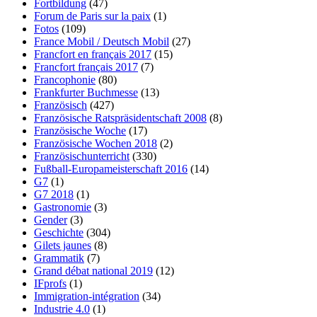
Fortbildung
(47)
Forum de Paris sur la paix
(1)
Fotos
(109)
France Mobil / Deutsch Mobil
(27)
Francfort en français 2017
(15)
Francfort français 2017
(7)
Francophonie
(80)
Frankfurter Buchmesse
(13)
Französisch
(427)
Französische Ratspräsidentschaft 2008
(8)
Französische Woche
(17)
Französische Wochen 2018
(2)
Französischunterricht
(330)
Fußball-Europameisterschaft 2016
(14)
G7
(1)
G7 2018
(1)
Gastronomie
(3)
Gender
(3)
Geschichte
(304)
Gilets jaunes
(8)
Grammatik
(7)
Grand débat national 2019
(12)
IFprofs
(1)
Immigration-intégration
(34)
Industrie 4.0
(1)