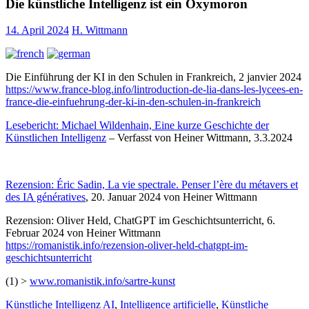
Die künstliche Intelligenz ist ein Oxymoron
14. April 2024
H. Wittmann
Die Einführung der KI in den Schulen in Frankreich, 2 janvier 2024
https://www.france-blog.info/lintroduction-de-lia-dans-les-lycees-en-
france-die-einfuehrung-der-ki-in-den-schulen-in-frankreich
Lesebericht: Michael Wildenhain, Eine kurze Geschichte der
Künstlichen Intelligenz
– Verfasst von Heiner Wittmann, 3.3.2024
Rezension: Éric Sadin, La vie spectrale. Penser l’ère du métavers et
des IA génératives
, 20. Januar 2024 von Heiner Wittmann
Rezension: Oliver Held, ChatGPT im Geschichtsunterricht, 6.
Februar 2024 von Heiner Wittmann
https://romanistik.info/rezension-oliver-held-chatgpt-im-
geschichtsunterricht
(1) >
www.romanistik.info/sartre-kunst
Künstliche Intelligenz
AI
,
Intelligence artificielle
,
Künstliche