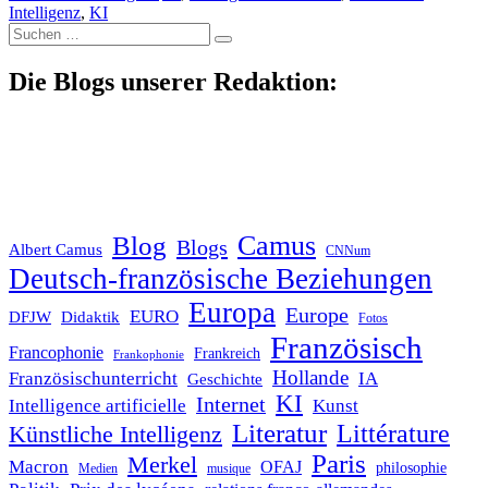
Intelligenz
,
KI
Suche
nach:
Die Blogs unserer Redaktion:
Blog
Camus
Blogs
Albert Camus
CNNum
Deutsch-französische Beziehungen
Europa
Europe
EURO
DFJW
Didaktik
Fotos
Französisch
Francophonie
Frankreich
Frankophonie
Hollande
Französischunterricht
IA
Geschichte
KI
Internet
Intelligence artificielle
Kunst
Literatur
Littérature
Künstliche Intelligenz
Paris
Merkel
Macron
OFAJ
philosophie
Medien
musique