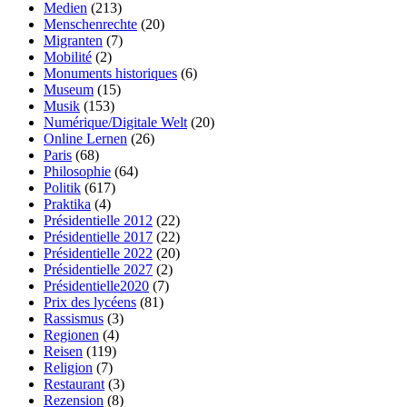
Medien
(213)
Menschenrechte
(20)
Migranten
(7)
Mobilité
(2)
Monuments historiques
(6)
Museum
(15)
Musik
(153)
Numérique/Digitale Welt
(20)
Online Lernen
(26)
Paris
(68)
Philosophie
(64)
Politik
(617)
Praktika
(4)
Présidentielle 2012
(22)
Présidentielle 2017
(22)
Présidentielle 2022
(20)
Présidentielle 2027
(2)
Présidentielle2020
(7)
Prix des lycéens
(81)
Rassismus
(3)
Regionen
(4)
Reisen
(119)
Religion
(7)
Restaurant
(3)
Rezension
(8)