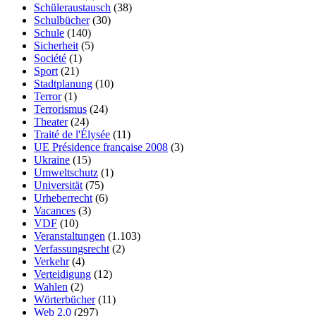
Schüleraustausch
(38)
Schulbücher
(30)
Schule
(140)
Sicherheit
(5)
Société
(1)
Sport
(21)
Stadtplanung
(10)
Terror
(1)
Terrorismus
(24)
Theater
(24)
Traité de l'Élysée
(11)
UE Présidence française 2008
(3)
Ukraine
(15)
Umweltschutz
(1)
Universität
(75)
Urheberrecht
(6)
Vacances
(3)
VDF
(10)
Veranstaltungen
(1.103)
Verfassungsrecht
(2)
Verkehr
(4)
Verteidigung
(12)
Wahlen
(2)
Wörterbücher
(11)
Web 2.0
(297)