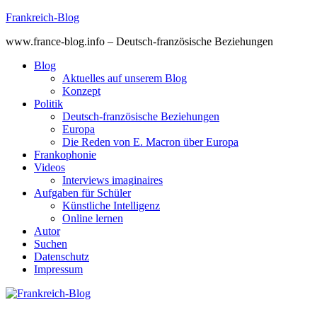
Skip
Frankreich-Blog
to
www.france-blog.info – Deutsch-französische Beziehungen
content
Blog
Aktuelles auf unserem Blog
Konzept
Politik
Deutsch-französische Beziehungen
Europa
Die Reden von E. Macron über Europa
Frankophonie
Videos
Interviews imaginaires
Aufgaben für Schüler
Künstliche Intelligenz
Online lernen
Autor
Suchen
Datenschutz
Impressum