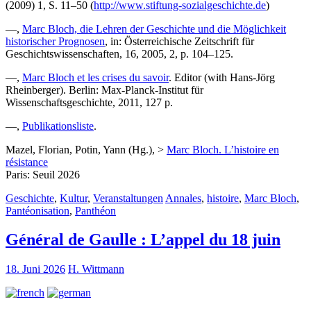
(2009) 1, S. 11–50 (
http://www.stiftung-sozialgeschichte.de
)
—,
Marc Bloch, die Lehren der Geschichte und die Möglichkeit
historischer Prognosen
, in: Österreichische Zeitschrift für
Geschichtswissenschaften, 16, 2005, 2, p. 104–125.
—,
Marc Bloch et les crises du savoir
. Editor (with Hans-Jörg
Rheinberger). Berlin: Max-Planck-Institut für
Wissenschaftsgeschichte, 2011, 127 p.
—,
Publikationsliste
.
Mazel, Florian, Potin, Yann (Hg.), >
Marc Bloch. L’histoire en
résistance
Paris: Seuil 2026
Geschichte
,
Kultur
,
Veranstaltungen
Annales
,
histoire
,
Marc Bloch
,
Pantéonisation
,
Panthéon
Général de Gaulle : L’appel du 18 juin
18. Juni 2026
H. Wittmann