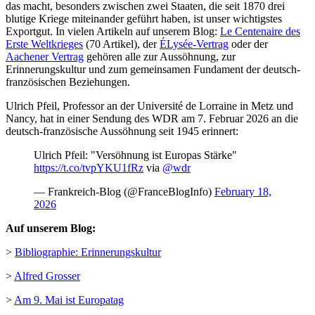
das macht, besonders zwischen zwei Staaten, die seit 1870 drei
blutige Kriege miteinander geführt haben, ist unser wichtigstes
Exportgut. In vielen Artikeln auf unserem Blog:
Le Centenaire des
Erste Weltkrieges
(70 Artikel), der
ÉLysée-Vertrag
oder der
Aachener Vertrag
gehören alle zur Aussöhnung, zur
Erinnerungskultur und zum gemeinsamen Fundament der deutsch-
französischen Beziehungen.
Ulrich Pfeil, Professor an der Université de Lorraine in Metz und
Nancy, hat in einer Sendung des WDR am 7. Februar 2026 an die
deutsch-französische Aussöhnung seit 1945 erinnert:
Ulrich Pfeil: "Versöhnung ist Europas Stärke"
https://t.co/tvpYKU1fRz
via
@wdr
— Frankreich-Blog (@FranceBlogInfo)
February 18,
2026
Auf unserem Blog:
>
Bibliographie: Erinnerungskultur
>
Alfred Grosser
>
Am 9. Mai ist Europatag