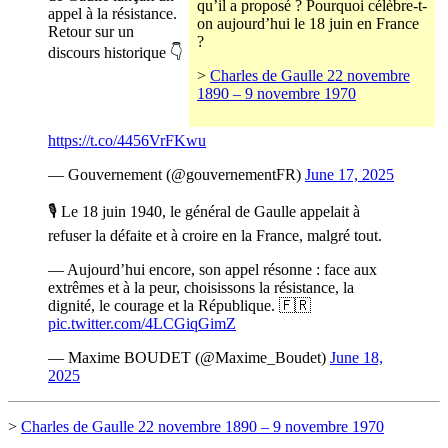
qu’il a proposé ? Pourquoi célèbre-t-
appel à la résistance.
on aujourd’hui le 18 juin en France
Retour sur un
?
discours historique 👇
>
Charles de Gaulle 22 novembre
1890 – 9 novembre 1970
https://t.co/4456VrFKwu
— Gouvernement (@gouvernementFR)
June 17, 2025
🎙️ Le 18 juin 1940, le général de Gaulle appelait à
refuser la défaite et à croire en la France, malgré tout.
— Aujourd’hui encore, son appel résonne : face aux
extrêmes et à la peur, choisissons la résistance, la
dignité, le courage et la République. 🇫🇷
pic.twitter.com/4LCGiqGimZ
— Maxime BOUDET (@Maxime_Boudet)
June 18,
2025
>
Charles de Gaulle 22 novembre 1890 – 9 novembre 1970