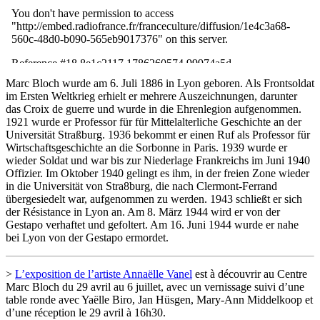
Marc Bloch wurde am 6. Juli 1886 in Lyon geboren. Als Frontsoldat
im Ersten Weltkrieg erhielt er mehrere Auszeichnungen, darunter
das Croix de guerre und wurde in die Ehrenlegion aufgenommen.
1921 wurde er Professor für für Mittelalterliche Geschichte an der
Universität Straßburg. 1936 bekommt er einen Ruf als Professor für
Wirtschaftsgeschichte an die Sorbonne in Paris. 1939 wurde er
wieder Soldat und war bis zur Niederlage Frankreichs im Juni 1940
Offizier. Im Oktober 1940 gelingt es ihm, in der freien Zone wieder
in die Universität von Stra8burg, die nach Clermont-Ferrand
übergesiedelt war, aufgenommen zu werden. 1943 schließt er sich
der Résistance in Lyon an. Am 8. März 1944 wird er von der
Gestapo verhaftet und gefoltert. Am 16. Juni 1944 wurde er nahe
bei Lyon von der Gestapo ermordet.
>
L’exposition de l’artiste Annaëlle Vanel
est à découvrir au Centre
Marc Bloch du 29 avril au 6 juillet, avec un vernissage suivi d’une
table ronde avec Yaëlle Biro, Jan Hüsgen, Mary-Ann Middelkoop et
d’une réception le 29 avril à 16h30.