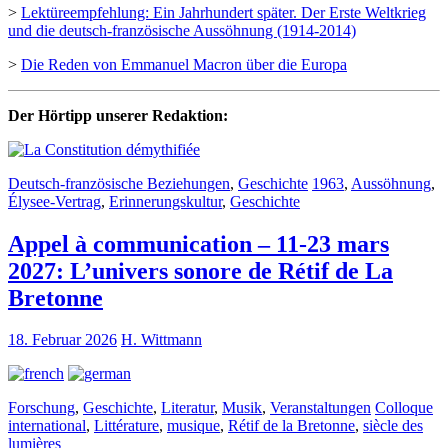
>
Lektüreempfehlung: Ein Jahrhundert später. Der Erste Weltkrieg
und die deutsch-französische Aussöhnung (1914-2014)
>
Die Reden von Emmanuel Macron über die Europa
Der Hörtipp unserer Redaktion:
Deutsch-französische Beziehungen
,
Geschichte
1963
,
Aussöhnung
,
Élysee-Vertrag
,
Erinnerungskultur
,
Geschichte
Appel à communication – 11-23 mars
2027: L’univers sonore de Rétif de La
Bretonne
18. Februar 2026
H. Wittmann
Forschung
,
Geschichte
,
Literatur
,
Musik
,
Veranstaltungen
Colloque
international
,
Littérature
,
musique
,
Rétif de la Bretonne
,
siècle des
lumières