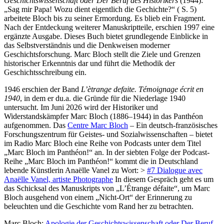
Geschichtswissenschaft oder Der Beruf des Historikers
(1944):
„Sag mir Papa! Wozu dient eigentlich die Gechichte?“ ( S. 5)
arbeitete Bloch bis zu seiner Ermordung. Es blieb ein Fragment.
Nach der Entdeckung weiterer Manuskriptteile, erschien 1997 eine
ergänzte Ausgabe. Dieses Buch bietet grundlegende Einblicke in
das Selbstverständnis und die Denkweisen moderner
Geschichtsforschung. Marc Bloch stellt die Ziele und Grenzen
historischer Erkenntnis dar und führt die Methodik der
Geschichtsschreibung ein.
1946 erschien der Band
L’ètrange defaite. Témoignage écrit en
1940
, in dem er du.a. die Gründe für die Niederlage 1940
untersucht. Im Juni 2026 wird der Historiker und
Widerstandskämpfer Marc Bloch (1886–1944) in das Panthéon
aufgenommen. Das
Centre Marc Bloch
– Ein deutsch-französisches
Forschungszentrum für Geistes- und Sozialwissenschaften – bietet
im Radio Marc Bloch eine Reihe von Podcasts unter dem Titel
„Marc Bloch im Panthéon!“ an. In der siebten Folge der Podcast-
Reihe „Marc Bloch im Panthéon!“ kommt die in Deutschland
lebende Künstlerin Anaëlle Vanel zu Wort: >
#7 Dialogue avec
Anaëlle Vanel, artiste Photographe
In diesem Gespräch geht es um
das Schicksal des Manuskripts von „L’Étrange défaite“, um Marc
Bloch ausgehend von einem „Nicht-Ort“ der Erinnerung zu
beleuchten und die Geschichte vom Rand her zu betrachten.
Marc Bloch:
Apologie der Geschichtswissenschaft oder Der Beruf