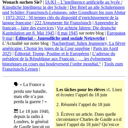
Wonach suchen Sie?
|
IA/KI – L’intelligence artificielle au lycée /
Künstliche Intelligenz in der Schule
|
Der Brief an alle Schülerinnen
und Schüler: Französisch-Leistungs- oder Grundkurs bis zum Abitur
|
1972-2022 : 50 termes clés du dispositif d’enrichissement de la
langue française
|
222 Argumente für Französisch
|
Apprendre le
français – faire des exercices
|
Vor achtzig Jahren: Die deutsche
Kapitulation am 8. Mai 1945
|
8 mai 1945
sur notre blog |
Europatag
9 mai
|
Éditorial – Jugendliche und soziale Netzwerke
|
L’Actualité sur notre blog :
Nachgefragt: Julien Jeanneney, La fièvre
américaine. Choisir les juges de la Cour suprême
|
Paris im April
2025
|
Éditorial: Trump, Poutine et le Européens
|
L’adresse du
président de la République aux Français : „…les évènements
historiques en cours qui bouleversent l’ordre mondial.“
|
Tools zum
Französisch-Lernen
|
🗣 « La France a
Les tâches pour les élèves :
1. Lisez
perdu une bataille,
et écoutez l’appel du 18 juin
mais elle n’a pas
perdu la guerre ! »
2. Résuméz l’appel du 18 juin
🔙 Le 18 juin 1940,
3. Écrivez un article. Dans quelle
depuis la radio à
circonstance Charles de Gaulle a-t-il
Londres, le général
lancé l’appel du 18 juin? Qu’est-ce
de Gaulle lançait un