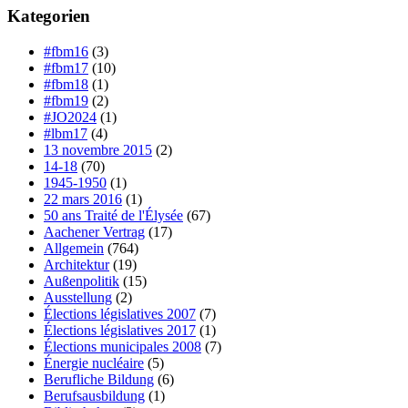
Kategorien
#fbm16
(3)
#fbm17
(10)
#fbm18
(1)
#fbm19
(2)
#JO2024
(1)
#lbm17
(4)
13 novembre 2015
(2)
14-18
(70)
1945-1950
(1)
22 mars 2016
(1)
50 ans Traité de l'Élysée
(67)
Aachener Vertrag
(17)
Allgemein
(764)
Architektur
(19)
Außenpolitik
(15)
Ausstellung
(2)
Élections législatives 2007
(7)
Élections législatives 2017
(1)
Élections municipales 2008
(7)
Énergie nucléaire
(5)
Berufliche Bildung
(6)
Berufsausbildung
(1)