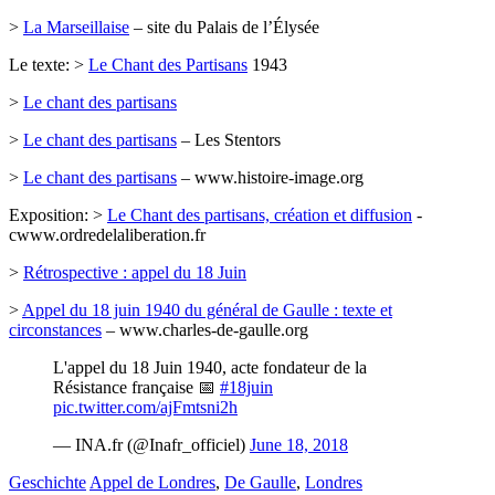
>
La Marseillaise
– site du Palais de l’Élysée
Le texte: >
Le Chant des Partisans
1943
>
Le chant des partisans
>
Le chant des partisans
– Les Stentors
>
Le chant des partisans
– www.histoire-image.org
Exposition: >
Le Chant des partisans, création et diffusion
-
cwww.ordredelaliberation.fr
>
Rétrospective : appel du 18 Juin
>
Appel du 18 juin 1940 du général de Gaulle : texte et
circonstances
– www.charles-de-gaulle.org
L'appel du 18 Juin 1940, acte fondateur de la
Résistance française 📅
#18juin
pic.twitter.com/ajFmtsni2h
— INA.fr (@Inafr_officiel)
June 18, 2018
Geschichte
Appel de Londres
,
De Gaulle
,
Londres