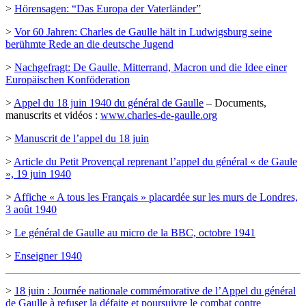
>
Hörensagen: “Das Europa der Vaterländer”
>
Vor 60 Jahren: Charles de Gaulle hält in Ludwigsburg seine
berühmte Rede an die deutsche Jugend
>
Nachgefragt: De Gaulle, Mitterrand, Macron und die Idee einer
Europäischen Konföderation
>
Appel du 18 juin 1940 du général de Gaulle
– Documents,
manuscrits et vidéos :
www.charles-de-gaulle.org
>
Manuscrit de l’appel du 18 juin
>
Article du Petit Provençal reprenant l’appel du général « de Gaule
», 19 juin 1940
>
Affiche « A tous les Français » placardée sur les murs de Londres,
3 août 1940
>
Le général de Gaulle au micro de la BBC, octobre 1941
>
Enseigner 1940
>
18 juin : Journée nationale commémorative de l’Appel du général
de Gaulle à refuser la défaite et poursuivre le combat contre