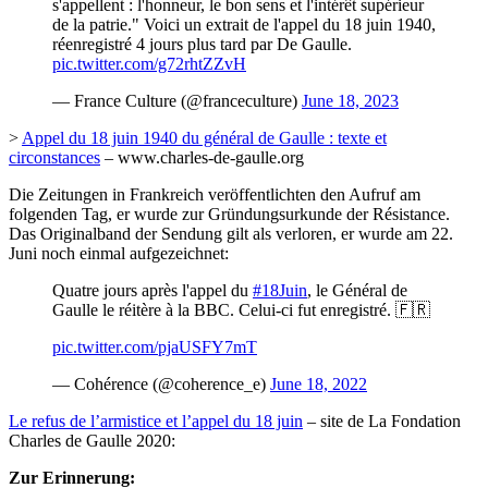
s'appellent : l'honneur, le bon sens et l'intérêt supérieur
de la patrie." Voici un extrait de l'appel du 18 juin 1940,
réenregistré 4 jours plus tard par De Gaulle.
pic.twitter.com/g72rhtZZvH
— France Culture (@franceculture)
June 18, 2023
>
Appel du 18 juin 1940 du général de Gaulle : texte et
circonstances
– www.charles-de-gaulle.org
Die Zeitungen in Frankreich veröffentlichten den Aufruf am
folgenden Tag, er wurde zur Gründungsurkunde der Résistance.
Das Originalband der Sendung gilt als verloren, er wurde am 22.
Juni noch einmal aufgezeichnet:
Quatre jours après l'appel du
#18Juin
, le Général de
Gaulle le réitère à la BBC. Celui-ci fut enregistré. 🇫🇷
pic.twitter.com/pjaUSFY7mT
— Cohérence (@coherence_e)
June 18, 2022
Le refus de l’armistice et l’appel du 18 juin
– site de La Fondation
Charles de Gaulle 2020:
Zur Erinnerung: