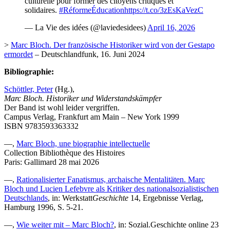
culturelle pour former des citoyens critiques et
solidaires.
#RéformeÉducation
https://t.co/3zEsKaVezC
— La Vie des idées (@laviedesidees)
April 16, 2026
>
Marc Bloch. Der französische Historiker wird von der Gestapo
ermordet
– Deutschlandfunk, 16. Juni 2024
Bibliographie:
Schöttler, Peter
(Hg.),
Marc Bloch. Historiker und Widerstandskämpfer
Der Band ist wohl leider vergriffen.
Campus Verlag, Frankfurt am Main – New York 1999
ISBN 9783593363332
—,
Marc Bloch, une biographie intellectuelle
Collection
Bibliothèque des Histoires
Paris: Gallimard 28 mai 2026
—,
Rationalisierter Fanatismus, archaische Mentalitäten. Marc
Bloch und Lucien Lefebvre als Kritiker des nationalsozialistischen
Deutschlands
, in: Werkstatt
Geschichte
14, Ergebnisse Verlag,
Hamburg 1996, S. 5-21.
—,
Wie weiter mit – Marc Bloch?
, in: Sozial.Geschichte online 23