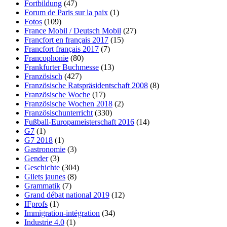
Fortbildung
(47)
Forum de Paris sur la paix
(1)
Fotos
(109)
France Mobil / Deutsch Mobil
(27)
Francfort en français 2017
(15)
Francfort français 2017
(7)
Francophonie
(80)
Frankfurter Buchmesse
(13)
Französisch
(427)
Französische Ratspräsidentschaft 2008
(8)
Französische Woche
(17)
Französische Wochen 2018
(2)
Französischunterricht
(330)
Fußball-Europameisterschaft 2016
(14)
G7
(1)
G7 2018
(1)
Gastronomie
(3)
Gender
(3)
Geschichte
(304)
Gilets jaunes
(8)
Grammatik
(7)
Grand débat national 2019
(12)
IFprofs
(1)
Immigration-intégration
(34)
Industrie 4.0
(1)