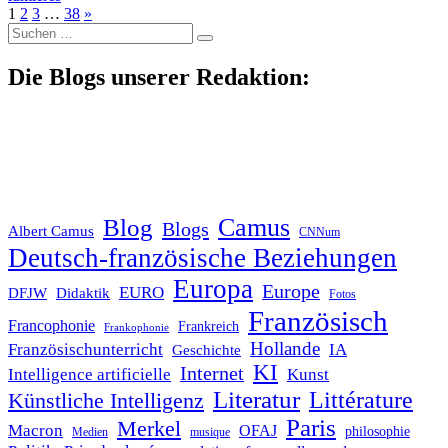
1
2
3
…
38
»
Suche
nach:
Die Blogs unserer Redaktion:
Blog
Camus
Blogs
Albert Camus
CNNum
Deutsch-französische Beziehungen
Europa
Europe
EURO
DFJW
Didaktik
Fotos
Französisch
Francophonie
Frankreich
Frankophonie
Hollande
Französischunterricht
IA
Geschichte
KI
Internet
Intelligence artificielle
Kunst
Literatur
Littérature
Künstliche Intelligenz
Paris
Merkel
Macron
OFAJ
philosophie
Medien
musique