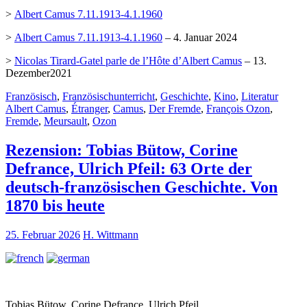
>
Albert Camus 7.11.1913-4.1.1960
>
Albert Camus 7.11.1913-4.1.1960
– 4. Januar 2024
>
Nicolas Tirard-Gatel parle de l’Hôte d’Albert Camus
– 13.
Dezember2021
Französisch
,
Französischunterricht
,
Geschichte
,
Kino
,
Literatur
Albert Camus
,
Étranger
,
Camus
,
Der Fremde
,
François Ozon
,
Fremde
,
Meursault
,
Ozon
Rezension: Tobias Bütow, Corine
Defrance, Ulrich Pfeil: 63 Orte der
deutsch-französischen Geschichte. Von
1870 bis heute
25. Februar 2026
H. Wittmann
Tobias Bütow, Corine Defrance, Ulrich Pfeil