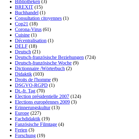
Bibliotheken
(3)
BREXIT
(15)
Buchhandel
(1)
Consultation citoyennes
(1)
Cop21
(18)
Corona-Virus
(61)
Cuisine
(1)
Décentralisation
(1)
DELF
(18)
Deutsch
(21)
Deutsch-französische Beziehungen
(724)
Deutsch-französische Woche
(9)
Dictionnaire /Wörterbuch
(2)
Didaktik
(103)
Droits de l'homme
(9)
DSGVO-RGPD
(1)
Dt.-fr. Tag
(70)
Election présidentielle 2007
(124)
Elections européennes 2009
(3)
Erinnerungskultur
(13)
Europe
(227)
Fachdidaktik
(19)
Fanzösische Filmtage
(4)
Ferien
(3)
Forschung
(19)