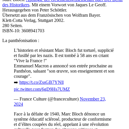
des Historikers
. Mit einem Vorwort von Jaques Le Geoff.
Herausgegeben von Peter Schöttler.
Übersetzt aus dem Französischen von Wolfram Bayer.
Klett-Cotta Verlag, Stuttgart 2002.
280 Seiten.
ISBN-10: 3608941703
La panthéonisation :
L’historien et résistant Marc Bloch fut torturé, supplicié
et fusillé par les nazis. Il est tombé à 58 ans en criant
"Vive la France !"
Emmanuel Macron a annoncé son entrée prochaine au
Panthéon, saluant "son œuvre, son enseignement et son
courage".
➡️
https://t.co/ZssGB7YNll
pic.twitter.com/6gD9Hs7UMZ
— France Culture (@franceculture)
November 23,
2024
Face à la défaite de 1940, Marc Bloch dénonce un
système éducatif sclérosé, producteur de conformisme
et d’élites coupées du réel, appelant à une révolution