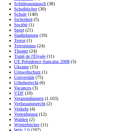
Schüleraustausch
(38)
Schulbücher
(30)
Schule
(140)
Sicherheit
(5)
Société
(1)
Sport
(21)
Stadtplanung
(10)
Terror
(1)
Terrorismus
(24)
Theater
(24)
Traité de l'Élysée
(11)
UE Présidence française 2008
(3)
Ukraine
(15)
Umweltschutz
(1)
Universität
(75)
Urheberrecht
(6)
Vacances
(3)
VDF
(10)
Veranstaltungen
(1.103)
Verfassungsrecht
(2)
Verkehr
(4)
Verteidigung
(12)
Wahlen
(2)
Wörterbücher
(11)
Web 2.0
(297)