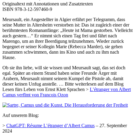
Originaltext mit Annotationen und Zusatztexten
ISBN 978-3-12-597460-9
Meursault, ein Angestellter in Algier erfährt per Telegramm, dass
seine Mutter in Altersheim verstorben ist: Das ist zugleich einer der
berühmtesten Romananfänge: „Heute ist Mama gestorben. Vielleicht
auch gestern…“ Er nimmt sich einen Tag frei und fährt nach
Marengo, um an ihrer Beerdigung teilzunehmen. Wieder zurück
begegnet er seiner Kollegin Marie (Rebecca Marder), sie gehen
zusammen schwimmen, dann ins Kino und auch zu ihm nach
Hause.
Ob sie ihn liebe, will sie wissen und Meursault sagt, das sei doch
egal. Später an einem Strand haben seine Freunde Ärger mit
Arabern, Meursault nimmt seinem Kumpel die Pistole ab, damit
dieser keinen Unfug anstelle. … Bitte weiterlesen auf dem Blog
Lesen fürs Leben von Ernst Klett Sprachen >
L’étranger von Albert
Camus verflmt von François Ozon
Auf unserem Blog:
>
ChatGPT: Résume L’étranger d’Albert Camus
– 27. September
2024