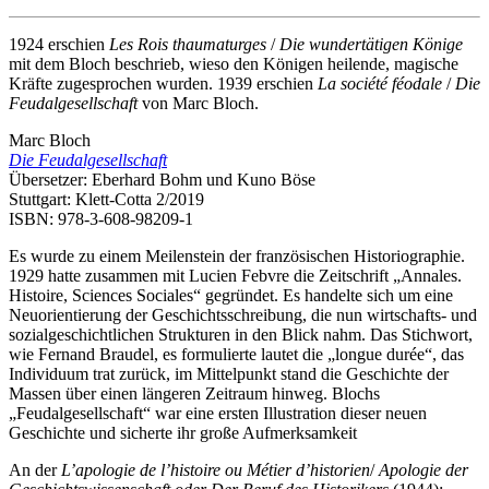
1924 erschien
Les Rois thaumaturges
/
Die wundertätigen Könige
mit dem Bloch beschrieb, wieso den Königen heilende, magische
Kräfte zugesprochen wurden. 1939 erschien
La société féodale
/
Die
Feudalgesellschaft
von Marc Bloch.
Marc Bloch
Die Feudalgesellschaft
Übersetzer: Eberhard Bohm und Kuno Böse
Stuttgart: Klett-Cotta 2/2019
ISBN: 978-3-608-98209-1
Es wurde zu einem Meilenstein der französischen Historiographie.
1929 hatte zusammen mit Lucien Febvre die Zeitschrift „Annales.
Histoire, Sciences Sociales“ gegründet. Es handelte sich um eine
Neuorientierung der Geschichtsschreibung, die nun wirtschafts- und
sozialgeschichtlichen Strukturen in den Blick nahm. Das Stichwort,
wie Fernand Braudel, es formulierte lautet die „longue durée“, das
Individuum trat zurück, im Mittelpunkt stand die Geschichte der
Massen über einen längeren Zeitraum hinweg. Blochs
„Feudalgesellschaft“ war eine ersten Illustration dieser neuen
Geschichte und sicherte ihr große Aufmerksamkeit
An der
L’apologie de l’histoire ou Métier d’historien
/
Apologie der