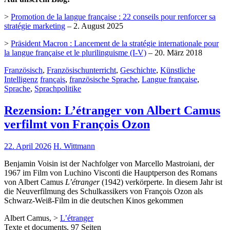
>
Promotion de la langue française : 22 conseils pour renforcer sa
stratégie marketing
– 2. August 2025
>
Präsident Macron : Lancement de la stratégie internationale pour
la langue française et le plurilinguisme (I-V)
– 20. März 2018
Französisch
,
Französischunterricht
,
Geschichte
,
Künstliche
Intelligenz
français
,
französische Sprache
,
Langue française
,
Sprache
,
Sprachpolitike
Rezension: L’étranger von Albert Camus
verfilmt von François Ozon
22. April 2026
H. Wittmann
Benjamin Voisin ist der Nachfolger von Marcello Mastroiani, der
1967 im Film von Luchino Visconti die Hauptperson des Romans
von Albert Camus
L’étranger
(1942) verkörperte. In diesem Jahr ist
die Neuverfilmung des Schulkassikers von François Ozon als
Schwarz-Weiß-Film in die deutschen Kinos gekommen
Albert Camus, >
L’étranger
Texte et documents, 97 Seiten