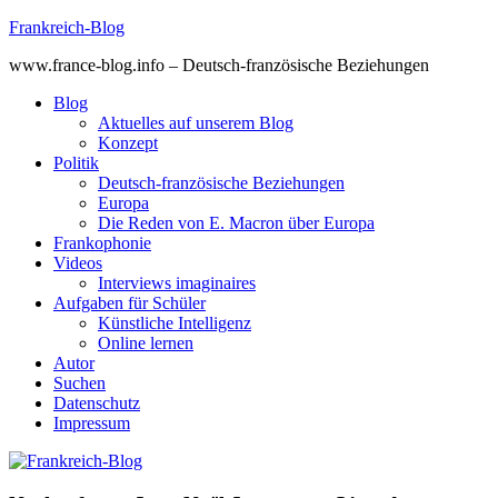
Skip
Frankreich-Blog
to
www.france-blog.info – Deutsch-französische Beziehungen
content
Blog
Aktuelles auf unserem Blog
Konzept
Politik
Deutsch-französische Beziehungen
Europa
Die Reden von E. Macron über Europa
Frankophonie
Videos
Interviews imaginaires
Aufgaben für Schüler
Künstliche Intelligenz
Online lernen
Autor
Suchen
Datenschutz
Impressum