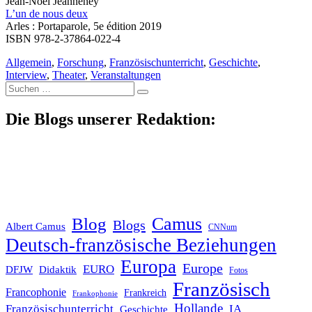
Jean-Noël Jeanneney
L’un de nous deux
Arles : Portaparole, 5e édition 2019
ISBN 978-2-37864-022-4
Allgemein
,
Forschung
,
Französischunterricht
,
Geschichte
,
Interview
,
Theater
,
Veranstaltungen
Suche
nach:
Die Blogs unserer Redaktion:
Blog
Camus
Blogs
Albert Camus
CNNum
Deutsch-französische Beziehungen
Europa
Europe
EURO
DFJW
Didaktik
Fotos
Französisch
Francophonie
Frankreich
Frankophonie
Hollande
Französischunterricht
IA
Geschichte