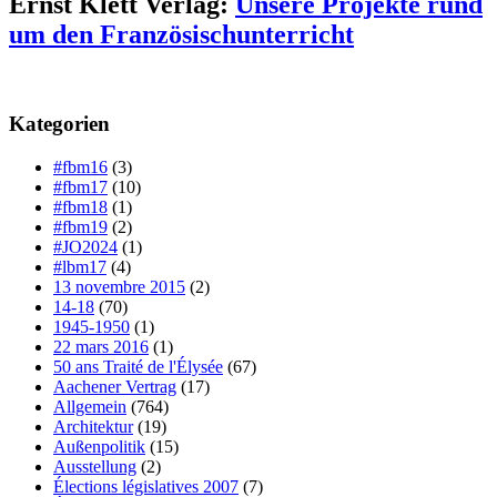
Ernst Klett Verlag:
Unsere Projekte rund
um den Französischunterricht
Kategorien
#fbm16
(3)
#fbm17
(10)
#fbm18
(1)
#fbm19
(2)
#JO2024
(1)
#lbm17
(4)
13 novembre 2015
(2)
14-18
(70)
1945-1950
(1)
22 mars 2016
(1)
50 ans Traité de l'Élysée
(67)
Aachener Vertrag
(17)
Allgemein
(764)
Architektur
(19)
Außenpolitik
(15)
Ausstellung
(2)
Élections législatives 2007
(7)