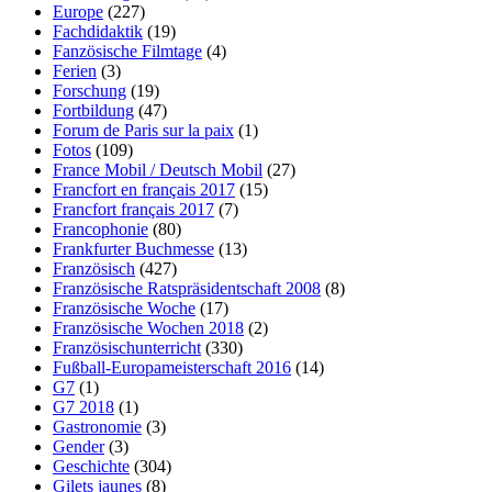
Europe
(227)
Fachdidaktik
(19)
Fanzösische Filmtage
(4)
Ferien
(3)
Forschung
(19)
Fortbildung
(47)
Forum de Paris sur la paix
(1)
Fotos
(109)
France Mobil / Deutsch Mobil
(27)
Francfort en français 2017
(15)
Francfort français 2017
(7)
Francophonie
(80)
Frankfurter Buchmesse
(13)
Französisch
(427)
Französische Ratspräsidentschaft 2008
(8)
Französische Woche
(17)
Französische Wochen 2018
(2)
Französischunterricht
(330)
Fußball-Europameisterschaft 2016
(14)
G7
(1)
G7 2018
(1)
Gastronomie
(3)
Gender
(3)
Geschichte
(304)
Gilets jaunes
(8)