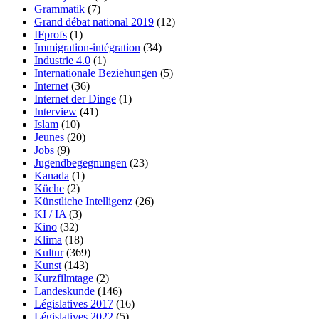
Grammatik
(7)
Grand débat national 2019
(12)
IFprofs
(1)
Immigration-intégration
(34)
Industrie 4.0
(1)
Internationale Beziehungen
(5)
Internet
(36)
Internet der Dinge
(1)
Interview
(41)
Islam
(10)
Jeunes
(20)
Jobs
(9)
Jugendbegegnungen
(23)
Kanada
(1)
Küche
(2)
Künstliche Intelligenz
(26)
KI / IA
(3)
Kino
(32)
Klima
(18)
Kultur
(369)
Kunst
(143)
Kurzfilmtage
(2)
Landeskunde
(146)
Législatives 2017
(16)
Législatives 2022
(5)