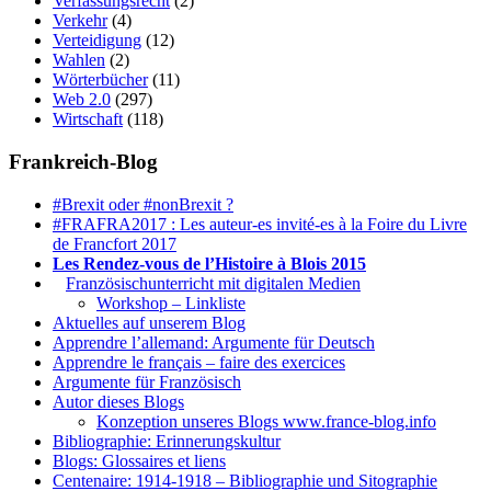
Verfassungsrecht
(2)
Verkehr
(4)
Verteidigung
(12)
Wahlen
(2)
Wörterbücher
(11)
Web 2.0
(297)
Wirtschaft
(118)
Frankreich-Blog
#Brexit oder #nonBrexit ?
#FRAFRA2017 : Les auteur-es invité-es à la Foire du Livre
de Francfort 2017
Les Rendez-vous de l’Histoire à Blois 2015
1.
Französischunterricht mit digitalen Medien
Workshop – Linkliste
Aktuelles auf unserem Blog
Apprendre l’allemand: Argumente für Deutsch
Apprendre le français – faire des exercices
Argumente für Französisch
Autor dieses Blogs
Konzeption unseres Blogs www.france-blog.info
Bibliographie: Erinnerungskultur
Blogs: Glossaires et liens
Centenaire: 1914-1918 – Bibliographie und Sitographie