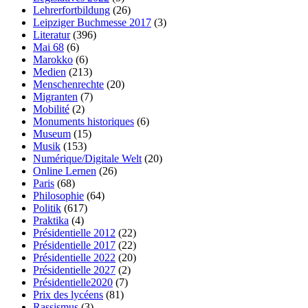
Lehrerfortbildung
(26)
Leipziger Buchmesse 2017
(3)
Literatur
(396)
Mai 68
(6)
Marokko
(6)
Medien
(213)
Menschenrechte
(20)
Migranten
(7)
Mobilité
(2)
Monuments historiques
(6)
Museum
(15)
Musik
(153)
Numérique/Digitale Welt
(20)
Online Lernen
(26)
Paris
(68)
Philosophie
(64)
Politik
(617)
Praktika
(4)
Présidentielle 2012
(22)
Présidentielle 2017
(22)
Présidentielle 2022
(20)
Présidentielle 2027
(2)
Présidentielle2020
(7)
Prix des lycéens
(81)
Rassismus
(3)