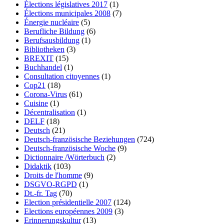
Élections législatives 2017
(1)
Élections municipales 2008
(7)
Énergie nucléaire
(5)
Berufliche Bildung
(6)
Berufsausbildung
(1)
Bibliotheken
(3)
BREXIT
(15)
Buchhandel
(1)
Consultation citoyennes
(1)
Cop21
(18)
Corona-Virus
(61)
Cuisine
(1)
Décentralisation
(1)
DELF
(18)
Deutsch
(21)
Deutsch-französische Beziehungen
(724)
Deutsch-französische Woche
(9)
Dictionnaire /Wörterbuch
(2)
Didaktik
(103)
Droits de l'homme
(9)
DSGVO-RGPD
(1)
Dt.-fr. Tag
(70)
Election présidentielle 2007
(124)
Elections européennes 2009
(3)
Erinnerungskultur
(13)