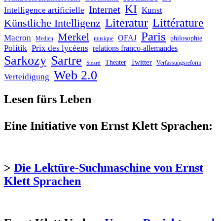
KI
Internet
Intelligence artificielle
Kunst
Literatur
Littérature
Künstliche Intelligenz
Paris
Merkel
Macron
OFAJ
philosophie
Medien
musique
Politik
Prix des lycéens
relations franco-allemandes
Sarkozy
Sartre
Twitter
Theater
Verfassungsreform
Sicard
Web 2.0
Verteidigung
Lesen fürs Leben
Eine Initiative von Ernst Klett Sprachen:
>
Die Lektüre-Suchmaschine von Ernst
Klett Sprachen