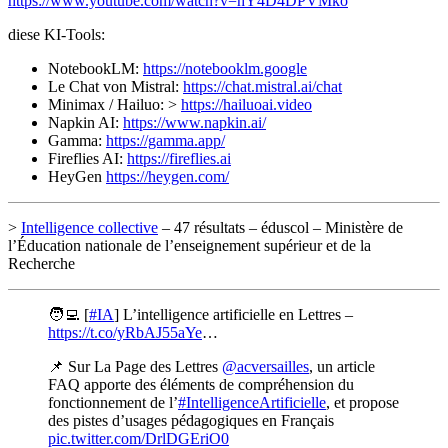
https://www.youtube.com/watch?v=hY4D4DPVMko
diese KI-Tools:
NotebookLM:
https://notebooklm.google
Le Chat von Mistral:
https://chat.mistral.ai/chat
Minimax / Hailuo: >
https://hailuoai.video
Napkin AI:
https://www.napkin.ai/
Gamma:
https://gamma.app/
Fireflies AI:
https://fireflies.ai
HeyGen
https://heygen.com/
>
Intelligence collective
– 47 résultats – éduscol – Ministère de
l’Éducation nationale de l’enseignement supérieur et de la
Recherche
🧑‍💻 [
#IA
] L’intelligence artificielle en Lettres –
https://t.co/yRbAJ55aYe
…
📌 Sur La Page des Lettres
@acversailles
, un article
FAQ apporte des éléments de compréhension du
fonctionnement de l’
#IntelligenceArtificielle
, et propose
des pistes d’usages pédagogiques en Français
pic.twitter.com/DrlDGEriO0