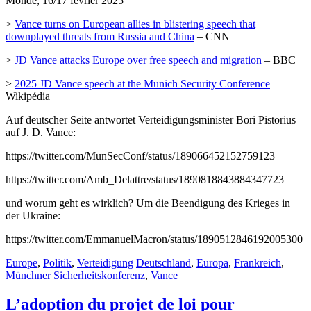
Monde, 16/17 février 2025
>
Vance turns on European allies in blistering speech that
downplayed threats from Russia and China
– CNN
>
JD Vance attacks Europe over free speech and migration
– BBC
>
2025 JD Vance speech at the Munich Security Conference
–
Wikipédia
Auf deutscher Seite antwortet Verteidigungsminister Bori Pistorius
auf J. D. Vance:
https://twitter.com/MunSecConf/status/189066452152759123
https://twitter.com/Amb_Delattre/status/1890818843884347723
und worum geht es wirklich? Um die Beendigung des Krieges in
der Ukraine:
https://twitter.com/EmmanuelMacron/status/1890512846192005300
Europe
,
Politik
,
Verteidigung
Deutschland
,
Europa
,
Frankreich
,
Münchner Sicherheitskonferenz
,
Vance
L’adoption du projet de loi pour