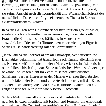
geprägt von einem tiefen Verständnis für Licht, Schatten und
Bewegung, die er nutzte, um die emotionale und psychologische
Tiefe seiner Figuren zu betonen. Sartre schätzte diese Fähigkeit, da
sie seiner Ansicht nach die Komplexität und Widersprüchlichkeit des
menschlichen Daseins einfing – ein zentrales Thema in Sartres
existentialistischem Denken.
In Sartres Augen war Tintoretto daher nicht nur ein großer Maler,
sondern auch ein Künstler, der es vermochte, die existenziellen
Fragen, die Sartre selbst beschäftigten, in visueller Form
auszudrücken. Dies macht Tintoretto zu einer wichtigen Figur in
Sartres Auseinandersetzung mit der Porträtkunst.“
„Jean-Paul Sartre, der vor allem als Philosoph, Schriftsteller und
Dramatiker bekannt ist, hat tatsächlich auch gemalt, allerdings eher
als Nebenaktivität und nicht in dem Maße, wie er schriftstellerisch
oder philosophisch tätig war. Seine malerischen Werke sind weniger
bekannt und stehen nicht im Zentrum seines künstlerischen
Schaffens. Sartres Interesse an der Malerei war eher theoretischer
und reflektierender Natur, und er setzte sich intensiv mit der Kunst
anderer auseinander, wie etwa der von Tintoretto, aber auch von
zeitgenössischen Künstlern wie Alberto Giacometti.
Sartres Malerei war oft von seinem existentialistischen Denken
geprägt. Er experimentierte mit Farben und Formen, um emotionale
und existenzielle Zustände auszudrücken. Seine Bilder sind jedoch