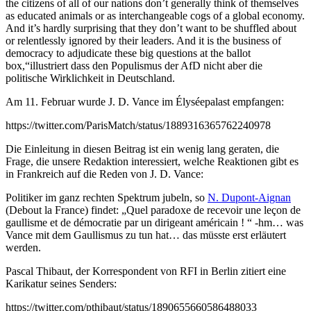
the citizens of all of our nations don’t generally think of themselves
as educated animals or as interchangeable cogs of a global economy.
And it’s hardly surprising that they don’t want to be shuffled about
or relentlessly ignored by their leaders. And it is the business of
democracy to adjudicate these big questions at the ballot
box,“illustriert dass den Populismus der AfD nicht aber die
politische Wirklichkeit in Deutschland.
Am 11. Februar wurde J. D. Vance im Élyséepalast empfangen:
https://twitter.com/ParisMatch/status/1889316365762240978
Die Einleitung in diesen Beitrag ist ein wenig lang geraten, die
Frage, die unsere Redaktion interessiert, welche Reaktionen gibt es
in Frankreich auf die Reden von J. D. Vance:
Politiker im ganz rechten Spektrum jubeln, so
N. Dupont-Aignan
(Debout la France) findet: „Quel paradoxe de recevoir une leçon de
gaullisme et de démocratie par un dirigeant américain ! “ -hm… was
Vance mit dem Gaullismus zu tun hat… das müsste erst erläutert
werden.
Pascal Thibaut, der Korrespondent von RFI in Berlin zitiert eine
Karikatur seines Senders:
https://twitter.com/pthibaut/status/1890655660586488033