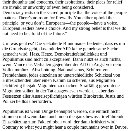
their thoughts and concerns, their aspirations, their pleas for relief
are invalid or unworthy of even being considered.
Democracy rests on the sacred principle that the voice of the people
matters. There’s no room for firewalls. You either uphold the
principle, or you don’t. Europeans—the people—have a voice.
European leaders have a choice. And my strong belief is that we do
not need to be afraid of the future.“
Um was geht es? Die vielzitierte Brandmauer bedeutet, dass es um
die Grundsatz geht, dass mit der AfD keine gemeinsame Sache
gemacht wird. Hass, Hetze, Demokratiefeindlichkeit und
Populismus sind nicht zu akzeptieren. Dann nützt es auch nichts,
wenn Vance das Verhalten gegenüber der AfD in Angst vor dem
Volk ummünzt. Abschottung, Nationalismus, Schüren von
Fremdenhass, jedes einzelnen so unterschiedliche Schicksal von
Hilfesuchenden über einen Kamm zu scheren, aus Migranten
leichtfertig illegale Migranten zu machen. Straffällig gewordene
Migranten sollten in der Tat ausgewiesen werden… aber das
Festsetzen aller Ausreisepflichtigen würden Bürokratie, Justiz und
Polizei heillos überfordern.
Populismus ist wenn Dinge behauptet werden, die einfach nicht
stimmen und wenn dann auch noch die ganz bewusst irreführende
Einschätzung zum Fakt erhoben wird, der dann kritisiert wird:
Contrary to what you might hear a couple mountains over in Davos,