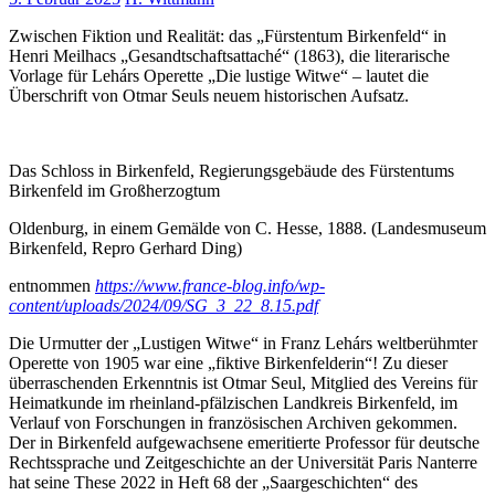
Zwischen Fiktion und Realität: das „Fürstentum Birkenfeld“ in
Henri Meilhacs „Gesandtschaftsattaché“ (1863), die literarische
Vorlage für Lehárs Operette „Die lustige Witwe“ – lautet die
Überschrift von Otmar Seuls neuem historischen Aufsatz.
Das Schloss in Birkenfeld, Regierungsgebäude des Fürstentums
Birkenfeld im Großherzogtum
Oldenburg, in einem Gemälde von C. Hesse, 1888. (Landesmuseum
Birkenfeld, Repro Gerhard Ding)
entnommen
https://www.france-blog.info/wp-
content/uploads/2024/09/SG_3_22_8.15.pdf
Die Urmutter der „Lustigen Witwe“ in Franz Lehárs weltberühmter
Operette von 1905 war eine „fiktive Birkenfelderin“! Zu dieser
überraschenden Erkenntnis ist Otmar Seul, Mitglied des Vereins für
Heimatkunde im rheinland-pfälzischen Landkreis Birkenfeld, im
Verlauf von Forschungen in französischen Archiven gekommen.
Der in Birkenfeld aufgewachsene emeritierte Professor für deutsche
Rechtssprache und Zeitgeschichte an der Universität Paris Nanterre
hat seine These 2022 in Heft 68 der „Saargeschichten“ des