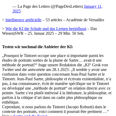
— La Page des Lettres (@PageDesLettres)
January 11,
2025
>
Intelligence artificielle
– 53 articles – Académie de Versailles
>
Wie die KI die Schule und das Lernen beeinflusst
– Das
Wissen|SWR – 25. Januar 2025 – 29 Min. 50 Sek.
Testen wir nochmal die Anbieter der KI:
„Pourquoi le Tintoret occupe une place si importante parmi les
études de portraits sorties de la plume de Sartre… avait-il une
méthode de portrait?“ frage unsere Redaktion die „KI“ Grok von
Twitter und die antwortete am 28.1.2025: „Il semble y avoir une
confusion dans votre question concernant Jean-Paul Sartre et le
Tintoret. Jean-Paul Sartre, philosophe et écrivain existentialiste, n’a
pas, à ma connaissance, écrit de manière spécifique sur le Tintoret
ou développé une „méthode de portrait“ en relation directe avec ce
peintre. Sartre s’est plutôt intéressé à la littérature, la philosophie, et
parfois à la critique d’art dans un cadre plus philosophique ou
esthétique.
Cependant, si nous parlons du Tintoret (Jacopo Robusti) dans le
contexte des portraits, voici comment il pourrait être pertinent …“