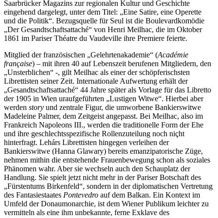
Saarbrücker Magazins zur regionalen Kultur und Geschichte
eingehend dargelegt, unter dem Titel: „Eine Satire, eine Operette
und die Politik“. Bezugsquelle für Seul ist die Boulevardkomödie
„Der Gesandtschaftsattaché“ von Henri Meilhac, die im Oktober
1861 im Pariser Théatre du Vaudeville ihre Premiere feierte.
Mitglied der französischen „Gelehrtenakademie“ (
Académie
française
) – mit ihren 40 auf Lebenszeit berufenen Mitgliedern, den
„Unsterblichen“ -, gilt Meilhac als einer der schöpferischsten
Librettisten seiner Zeit. Internationale Aufwertung erhält der
„Gesandtschaftsattaché“ 44 Jahre später als Vorlage für das Libretto
der 1905 in Wien uraufgeführten „Lustigen Witwe“. Hierbei aber
werden
story
und zentrale Figur, die umworbene Bankierswitwe
Madeleine Palmer, dem Zeitgeist angepasst. Bei Meilhac, also im
Frankreich Napoleons III., werden die traditionelle Form der Ehe
und ihre geschlechtsspezifische Rollenzuteilung noch niçht
hinterfragt. Lehárs Librettisten hingegen verleihen der
Bankierswitwe (Hanna Glawary) bereits emanzipatorische Züge,
nehmen mithin die entstehende Frauenbewegung schon als soziales
Phänomen wahr. Aber sie wechseln auch den Schauplatz der
Handlung. Sie spielt jetzt nicht mehr in der Pariser Botschaft des
„Fürstentums Birkenfeld“, sondern in der diplomatischen Vertretung
des Fantasiestaates
Pontevedro
auf dem Balkan. Ein Kontext im
Umfeld der Donaumonarchie, ist dem Wiener Publikum leichter zu
vermitteln als eine ihm unbekannte, ferne Exklave des