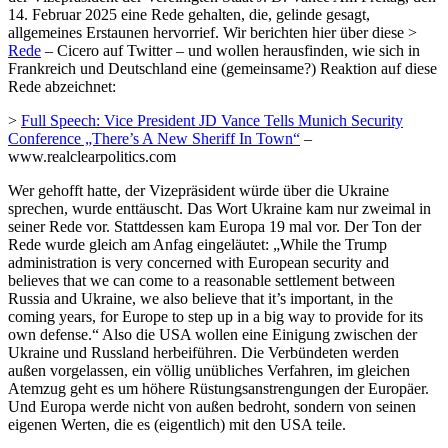
14. Februar 2025 eine Rede gehalten, die, gelinde gesagt,
allgemeines Erstaunen hervorrief. Wir berichten hier über diese >
Rede
– Cicero auf Twitter – und wollen herausfinden, wie sich in
Frankreich und Deutschland eine (gemeinsame?) Reaktion auf diese
Rede abzeichnet:
>
Full Speech: Vice President JD Vance Tells Munich Security
Conference „There’s A New Sheriff In Town“
–
www.realclearpolitics.com
Wer gehofft hatte, der Vizepräsident würde über die Ukraine
sprechen, wurde enttäuscht. Das Wort Ukraine kam nur zweimal in
seiner Rede vor. Stattdessen kam Europa 19 mal vor. Der Ton der
Rede wurde gleich am Anfag eingeläutet: „While the Trump
administration is very concerned with European security and
believes that we can come to a reasonable settlement between
Russia and Ukraine, we also believe that it’s important, in the
coming years, for Europe to step up in a big way to provide for its
own defense.“ Also die USA wollen eine Einigung zwischen der
Ukraine und Russland herbeiführen. Die Verbündeten werden
außen vorgelassen, ein völlig unübliches Verfahren, im gleichen
Atemzug geht es um höhere Rüstungsanstrengungen der Europäer.
Und Europa werde nicht von außen bedroht, sondern von seinen
eigenen Werten, die es (eigentlich) mit den USA teile.