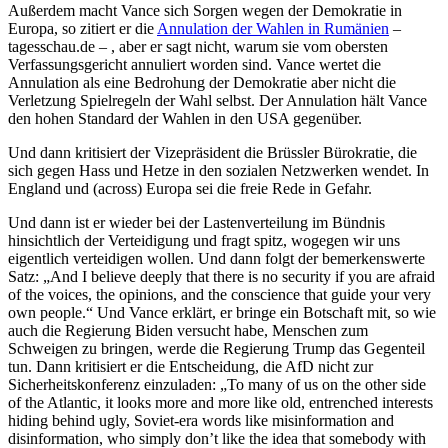
Außerdem macht Vance sich Sorgen wegen der Demokratie in
Europa, so zitiert er die
Annulation der Wahlen in Rumänien
–
tagesschau.de – , aber er sagt nicht, warum sie vom obersten
Verfassungsgericht annuliert worden sind. Vance wertet die
Annulation als eine Bedrohung der Demokratie aber nicht die
Verletzung Spielregeln der Wahl selbst. Der Annulation hält Vance
den hohen Standard der Wahlen in den USA gegenüber.
Und dann kritisiert der Vizepräsident die Brüssler Bürokratie, die
sich gegen Hass und Hetze in den sozialen Netzwerken wendet. In
England und (across) Europa sei die freie Rede in Gefahr.
Und dann ist er wieder bei der Lastenverteilung im Bündnis
hinsichtlich der Verteidigung und fragt spitz, wogegen wir uns
eigentlich verteidigen wollen. Und dann folgt der bemerkenswerte
Satz: „And I believe deeply that there is no security if you are afraid
of the voices, the opinions, and the conscience that guide your very
own people.“ Und Vance erklärt, er bringe ein Botschaft mit, so wie
auch die Regierung Biden versucht habe, Menschen zum
Schweigen zu bringen, werde die Regierung Trump das Gegenteil
tun. Dann kritisiert er die Entscheidung, die AfD nicht zur
Sicherheitskonferenz einzuladen: „To many of us on the other side
of the Atlantic, it looks more and more like old, entrenched interests
hiding behind ugly, Soviet-era words like misinformation and
disinformation, who simply don’t like the idea that somebody with