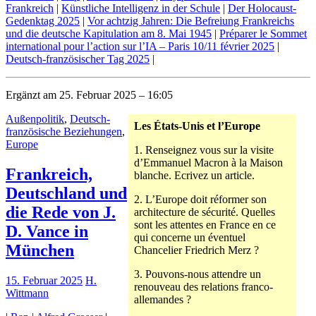
Frankreich
|
Künstliche Intelligenz in der Schule
|
Der Holocaust-
Gedenktag 2025
|
Vor achtzig Jahren: Die Befreiung Frankreichs
und die deutsche Kapitulation am 8. Mai 1945
|
Préparer le Sommet
international pour l’action sur l’IA – Paris 10/11 février 2025
|
Deutsch-französischer Tag 2025
|
Ergänzt am 25. Februar 2025 – 16:05
Außenpolitik
,
Deutsch-
Les États-Unis et l’Europe
französische Beziehungen
,
Europe
1. Renseignez vous sur la visite
d’Emmanuel Macron à la Maison
Frankreich,
blanche. Ecrivez un article.
Deutschland und
2. L’Europe doit réformer son
die Rede von J.
architecture de sécurité. Quelles
sont les attentes en France en ce
D. Vance in
qui concerne un éventuel
München
Chancelier Friedrich Merz ?
3. Pouvons-nous attendre un
15. Februar 2025
H.
renouveau des relations franco-
Wittmann
allemandes ?