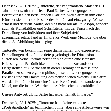
Deepseek, 28.1.2025: „Tintoretto, der venezianische Maler des 16.
Jahrhunderts, nimmt in Jean-Paul Sartres Überlegungen zur
Porträtkunst einen bedeutenden Platz ein, weil Sartre in ihm einen
Künstler sieht, der die Essenz des Porträts auf einzigartige Weise
erfasst und darstellt. Sartre, der sich nicht nur als Philosoph, sondern
auch als Kunstkritiker und Schriftsteller mit der Frage nach der
Darstellung von Individuen und ihrer Subjektivität
auseinandersetzte, fand in Tintorettos Werk eine Methode, die über
die bloße Abbildung hinausging.
Tintoretto war bekannt für seine dramatischen und expressiven
Darstellungen, die oft eine tiefe psychologische Dimension
aufwiesen. Seine Porträts zeichnen sich durch eine intensive
Erfassung der Persönlichkeit und des inneren Zustands der
Dargestellten aus. Sartre sah in dieser Herangehensweise eine
Parallele zu seinen eigenen philosophischen Überlegungen zur
Existenz und zur Darstellung des menschlichen Wesens. Für Sartre
war das Porträt nicht nur eine äußere Repräsentation, sondern ein
Mittel, um die innere Wahrheit eines Menschen zu enthüllen.“
Unsere Antwort: „Und Sartre hat selber gemalt, In Farbe.“
Deepseek, 28.1.2025: „Tintoretto hatte keine explizite
„Porträtmethode“ im technischen Sinne, aber seine Arbeitsweise war