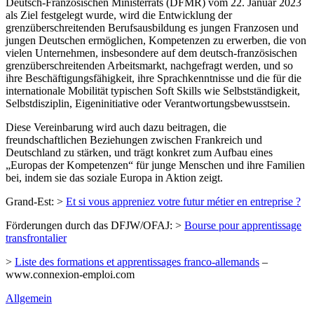
Deutsch-Französischen Ministerrats (DFMR) vom 22. Januar 2023
als Ziel festgelegt wurde, wird die Entwicklung der
grenzüberschreitenden Berufsausbildung es jungen Franzosen und
jungen Deutschen ermöglichen, Kompetenzen zu erwerben, die von
vielen Unternehmen, insbesondere auf dem deutsch-französischen
grenzüberschreitenden Arbeitsmarkt, nachgefragt werden, und so
ihre Beschäftigungsfähigkeit, ihre Sprachkenntnisse und die für die
internationale Mobilität typischen Soft Skills wie Selbstständigkeit,
Selbstdisziplin, Eigeninitiative oder Verantwortungsbewusstsein.
Diese Vereinbarung wird auch dazu beitragen, die
freundschaftlichen Beziehungen zwischen Frankreich und
Deutschland zu stärken, und trägt konkret zum Aufbau eines
„Europas der Kompetenzen“ für junge Menschen und ihre Familien
bei, indem sie das soziale Europa in Aktion zeigt.
Grand-Est: >
Et si vous appreniez votre futur métier en entreprise ?
Förderungen durch das DFJW/OFAJ: >
Bourse pour apprentissage
transfrontalier
>
Liste des formations et apprentissages franco-allemands
–
www.connexion-emploi.com
Allgemein