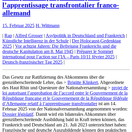
l’apprentissage transfrontalier franco-
allemand
15. Februar 2025
H. Wittmann
|
Rap
|
Alfred Grosser
|
Asylpolitik in Deutschland und Frankreich
|
Künstliche Intelligenz in der Schule
|
Der Holocaust-Gedenktag
2025
|
Vor achtzig Jahren: Die Befreiung Frankreichs und die
deutsche Kapitulation am 8. Mai 1945
|
Préparer le Sommet
international pour l’action sur l’IA – Paris 10/11 février 2025
|
Deutsch-französischer Tag 2025
|
Das Gesetz zur Ratifizierung des Abkommens über die
grenzüberschreitende Lehre, das >
Brigitte Klinkert
, Abgeordnete
des Haut Rhin und Questeure der Nationalversammlung >
projet de
loi autorisant l’approbation de l’accord entre le Gouvernement de la
République française et le Gouvernement de la République fédérale
d’Allemagne relatif à l’apprentissage transfrontalier
ist am 14.
Februar 2025 von der Nationalversammlung angenommen worden:
Dossier législatif
. Damit wird ein bilaterales Abkommen über
grenzüberschreitende Ausbildung bald in Kraft treten können, das
Frankreich und Deutschland am 21. Juli 2023 unterzeichnet haben:
Französische und deutsche Auszubildende können den praktischen