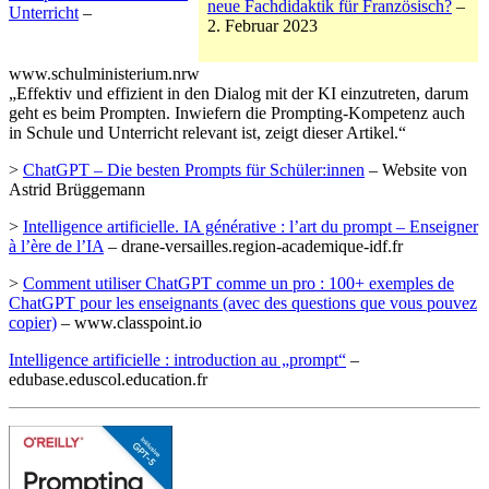
neue Fachdidaktik für Französisch?
–
Unterricht
–
2. Februar 2023
www.schulministerium.nrw
„Effektiv und effizient in den Dialog mit der KI einzutreten, darum
geht es beim Prompten. Inwiefern die Prompting-Kompetenz auch
in Schule und Unterricht relevant ist, zeigt dieser Artikel.“
>
ChatGPT – Die besten Prompts für Schüler:innen
– Website von
Astrid Brüggemann
>
Intelligence artificielle. IA générative : l’art du prompt – Enseigner
à l’ère de l’IA
– drane-versailles.region-academique-idf.fr
>
Comment utiliser ChatGPT comme un pro : 100+ exemples de
ChatGPT pour les enseignants (avec des questions que vous pouvez
copier)
– www.classpoint.io
Intelligence artificielle : introduction au „prompt“
–
edubase.eduscol.education.fr