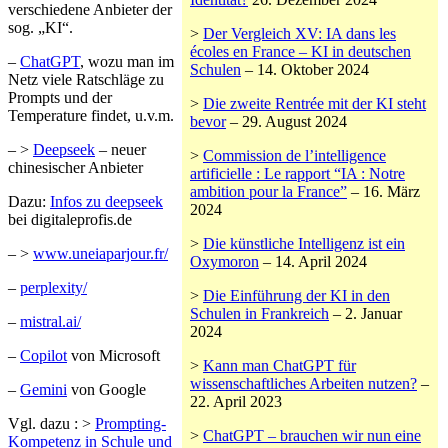
verschiedene Anbieter der
sog. „KI“.
>
Der Vergleich XV: IA dans les
écoles en France – KI in deutschen
–
ChatGPT
, wozu man im
Schulen
– 14. Oktober 2024
Netz viele Ratschläge zu
Prompts und der
>
Die zweite Rentrée mit der KI steht
Temperature findet, u.v.m.
bevor
– 29. August 2024
– >
Deepseek
– neuer
>
Commission de l’intelligence
chinesischer Anbieter
artificielle : Le rapport “IA : Notre
ambition pour la France”
– 16. März
Dazu:
Infos zu deepseek
2024
bei digitaleprofis.de
>
Die künstliche Intelligenz ist ein
– >
www.uneiaparjour.fr/
Oxymoron
– 14. April 2024
–
perplexity/
>
Die Einführung der KI in den
Schulen in Frankreich
– 2. Januar
–
mistral.ai/
2024
–
Copilot
von Microsoft
>
Kann man ChatGPT für
wissenschaftliches Arbeiten nutzen?
–
–
Gemini
von Google
22. April 2023
Vgl. dazu : >
Prompting-
>
ChatGPT – brauchen wir nun eine
Kompetenz in Schule und