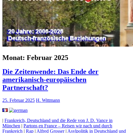
Monat:
Februar 2025
Die Zeitenwende: Das Ende der
amerikanisch-europäischen
Partnerschaft?
25. Februar 2025
H. Wittmann
|
Frankreich, Deutschland und die Rede von J. D. Vance in
München
|
Partons en France – Reisen wir nach und durch
Frankreich
|
Rap
|
Alfred Grosser
|
Asylpolitik in Deutschland und