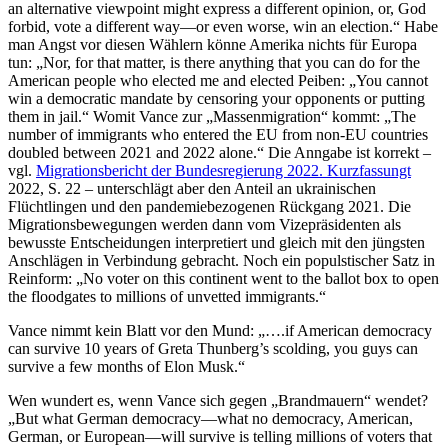
an alternative viewpoint might express a different opinion, or, God
forbid, vote a different way—or even worse, win an election.“ Habe
man Angst vor diesen Wählern könne Amerika nichts für Europa
tun: „Nor, for that matter, is there anything that you can do for the
American people who elected me and elected Peiben: „You cannot
win a democratic mandate by censoring your opponents or putting
them in jail.“ Womit Vance zur „Massenmigration“ kommt: „The
number of immigrants who entered the EU from non-EU countries
doubled between 2021 and 2022 alone.“ Die Anngabe ist korrekt –
vgl.
Migrationsbericht der Bundesregierung 2022. Kurzfassungt
2022, S. 22 – unterschlägt aber den Anteil an ukrainischen
Flüchtlingen und den pandemiebezogenen Rückgang 2021. Die
Migrationsbewegungen werden dann vom Vizepräsidenten als
bewusste Entscheidungen interpretiert und gleich mit den jüngsten
Anschlägen in Verbindung gebracht. Noch ein populstischer Satz in
Reinform: „No voter on this continent went to the ballot box to open
the floodgates to millions of unvetted immigrants.“
Vance nimmt kein Blatt vor den Mund: „….if American democracy
can survive 10 years of Greta Thunberg’s scolding, you guys can
survive a few months of Elon Musk.“
Wen wundert es, wenn Vance sich gegen „Brandmauern“ wendet?
„But what German democracy—what no democracy, American,
German, or European—will survive is telling millions of voters that