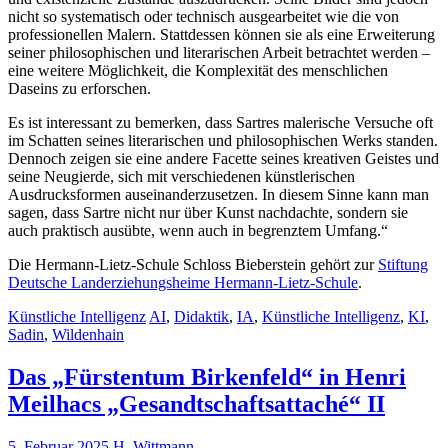
nicht so systematisch oder technisch ausgearbeitet wie die von
professionellen Malern. Stattdessen können sie als eine Erweiterung
seiner philosophischen und literarischen Arbeit betrachtet werden –
eine weitere Möglichkeit, die Komplexität des menschlichen
Daseins zu erforschen.
Es ist interessant zu bemerken, dass Sartres malerische Versuche oft
im Schatten seines literarischen und philosophischen Werks standen.
Dennoch zeigen sie eine andere Facette seines kreativen Geistes und
seine Neugierde, sich mit verschiedenen künstlerischen
Ausdrucksformen auseinanderzusetzen. In diesem Sinne kann man
sagen, dass Sartre nicht nur über Kunst nachdachte, sondern sie
auch praktisch ausübte, wenn auch in begrenztem Umfang.“
Die Hermann-Lietz-Schule Schloss Bieberstein gehört zur
Stiftung
Deutsche Landerziehungsheime Hermann-Lietz-Schule
.
Künstliche Intelligenz
AI
,
Didaktik
,
IA
,
Künstliche Intelligenz
,
KI
,
Sadin
,
Wildenhain
Das „Fürstentum Birkenfeld“ in Henri
Meilhacs „Gesandtschaftsattaché“ II
5. Februar 2025
H. Wittmann