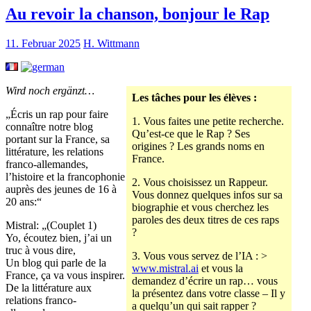
Au revoir la chanson, bonjour le Rap
11. Februar 2025
H. Wittmann
Wird noch ergänzt…
Les tâches pour les élèves :
„Écris un rap pour faire
1. Vous faites une petite recherche.
connaître notre blog
Qu’est-ce que le Rap ? Ses
portant sur la France, sa
origines ? Les grands noms en
littérature, les relations
France.
franco-allemandes,
l’histoire et la francophonie
2. Vous choisissez un Rappeur.
auprès des jeunes de 16 à
Vous donnez quelques infos sur sa
20 ans:“
biographie et vous cherchez les
paroles des deux titres de ces raps
Mistral: „(Couplet 1)
?
Yo, écoutez bien, j’ai un
truc à vous dire,
3. Vous vous servez de l’IA : >
Un blog qui parle de la
www.mistral.ai
et vous la
France, ça va vous inspirer.
demandez d’écrire un rap… vous
De la littérature aux
la présentez dans votre classe – Il y
relations franco-
a quelqu’un qui sait rapper ?