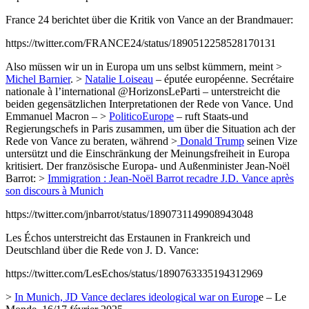
France 24 berichtet über die Kritik von Vance an der Brandmauer:
https://twitter.com/FRANCE24/status/1890512258528170131
Also müssen wir un in Europa um uns selbst kümmern, meint >
Michel Barnier
. >
Natalie Loiseau
– éputée européenne. Secrétaire
nationale à l’international @HorizonsLeParti – unterstreicht die
beiden gegensätzlichen Interpretationen der Rede von Vance. Und
Emmanuel Macron – >
PoliticoEurope
– ruft Staats-und
Regierungschefs in Paris zusammen, um über die Situation ach der
Rede von Vance zu beraten, während >
Donald Trump
seinen Vize
untersützt und die Einschränkung der Meinungsfreiheit in Europa
kritisiert. Der französische Europa- und Außenminister Jean-Noël
Barrot: >
Immigration : Jean-Noël Barrot recadre J.D. Vance après
son discours à Munich
https://twitter.com/jnbarrot/status/1890731149908943048
Les Échos unterstreicht das Erstaunen in Frankreich und
Deutschland über die Rede von J. D. Vance:
https://twitter.com/LesEchos/status/1890763335194312969
>
In Munich, JD Vance declares ideological war on Europ
e – Le