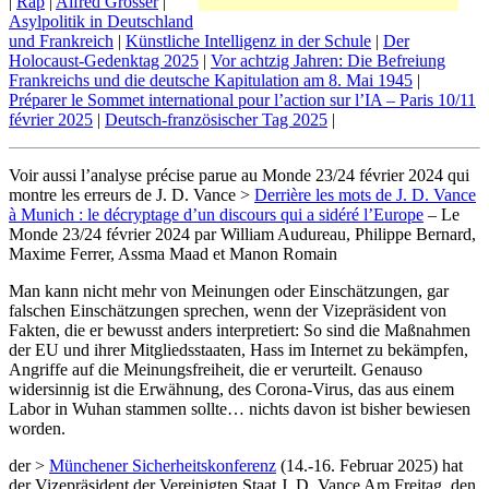
|
Rap
|
Alfred Grosser
|
Asylpolitik in Deutschland
und Frankreich
|
Künstliche Intelligenz in der Schule
|
Der
Holocaust-Gedenktag 2025
|
Vor achtzig Jahren: Die Befreiung
Frankreichs und die deutsche Kapitulation am 8. Mai 1945
|
Préparer le Sommet international pour l’action sur l’IA – Paris 10/11
février 2025
|
Deutsch-französischer Tag 2025
|
Voir aussi l’analyse précise parue au Monde 23/24 février 2024 qui
montre les erreurs de J. D. Vance >
Derrière les mots de J. D. Vance
à Munich : le décryptage d’un discours qui a sidéré l’Europe
– Le
Monde 23/24 février 2024 par William Audureau, Philippe Bernard,
Maxime Ferrer, Assma Maad et Manon Romain
Man kann nicht mehr von Meinungen oder Einschätzungen, gar
falschen Einschätzungen sprechen, wenn der Vizepräsident von
Fakten, die er bewusst anders interpretiert: So sind die Maßnahmen
der EU und ihrer Mitgliedsstaaten, Hass im Internet zu bekämpfen,
Angriffe auf die Meinungsfreiheit, die er verurteilt. Genauso
widersinnig ist die Erwähnung, des Corona-Virus, das aus einem
Labor in Wuhan stammen sollte… nichts davon ist bisher bewiesen
worden.
der >
Münchener Sicherheitskonferenz
(14.-16. Februar 2025) hat
der Vizepräsident der Vereinigten Staat J. D. Vance Am Freitag, den