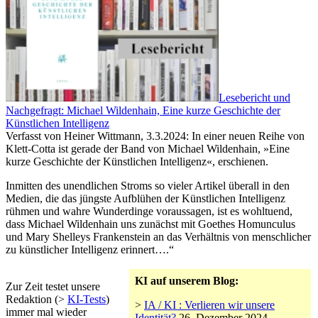
Lesebericht und
Nachgefragt: Michael Wildenhain, Eine kurze Geschichte der
Künstlichen Intelligenz
Verfasst von Heiner Wittmann, 3.3.2024: In einer neuen Reihe von
Klett-Cotta ist gerade der Band von Michael Wildenhain, »Eine
kurze Geschichte der Künstlichen Intelligenz«, erschienen.
Inmitten des unendlichen Stroms so vieler Artikel überall in den
Medien, die das jüngste Aufblühen der Künstlichen Intelligenz
rühmen und wahre Wunderdinge voraussagen, ist es wohltuend,
dass Michael Wildenhain uns zunächst mit Goethes Homunculus
und Mary Shelleys Frankenstein an das Verhältnis von menschlicher
zu künstlicher Intelligenz erinnert….“
KI auf unserem Blog:
Zur Zeit testet unsere
Redaktion (>
KI-Tests
)
>
IA / KI : Verlieren wir unsere
immer mal wieder
Identität?
26. Dezember 2024