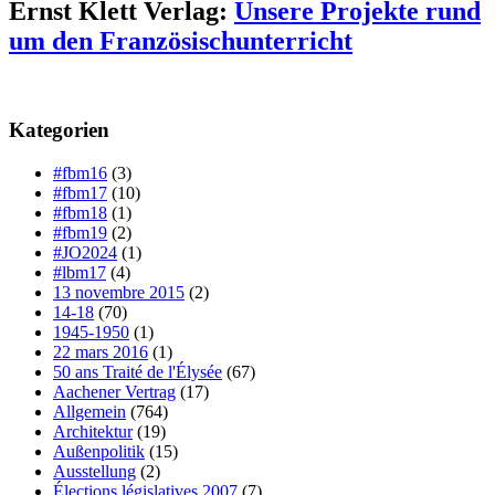
Ernst Klett Verlag:
Unsere Projekte rund
um den Französischunterricht
Kategorien
#fbm16
(3)
#fbm17
(10)
#fbm18
(1)
#fbm19
(2)
#JO2024
(1)
#lbm17
(4)
13 novembre 2015
(2)
14-18
(70)
1945-1950
(1)
22 mars 2016
(1)
50 ans Traité de l'Élysée
(67)
Aachener Vertrag
(17)
Allgemein
(764)
Architektur
(19)
Außenpolitik
(15)
Ausstellung
(2)
Élections législatives 2007
(7)