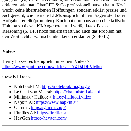
erklären, wie man ChatGPT & Co professionell nutzen kann. Koch
weckt keine übertriebenen Hoffnungen, sondern erklärt präzise und
sachgerecht, wie man die LLMs anspricht, ihnen Fragen stellt oder
Aufgaben erteilt (prompten). Koch hat durchaus auch eine kritische
Haltung zu diesen KI-Angeboten und weiß, dass z.B. das
Reasoning (S. 148) noch fehlerhaft ist und auch das Problem mit
den Wortnachbarwahrscheinlichkeiten erklärt er (S. 40 ff.).
Videos
Henry Hasselbach empfiehlt in seinem Video >
https://www.youtube.com/watch?v=hY4D4DPVMko
diese KI-Tools:
NotebookLM:
https://notebooklm.google
Le Chat von Mistral:
https://chat.mistral.ai/chat
Minimax / Hailuo: >
https://hailuoai.video
Napkin AI:
https://www.napkin.ai/
Gamma:
https://gamma.app/
Fireflies AI:
https://fireflies.ai
HeyGen
https://heygen.com/