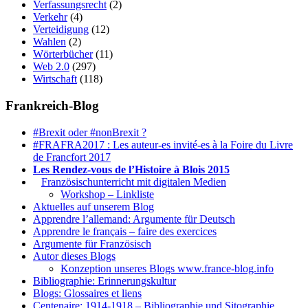
Verfassungsrecht
(2)
Verkehr
(4)
Verteidigung
(12)
Wahlen
(2)
Wörterbücher
(11)
Web 2.0
(297)
Wirtschaft
(118)
Frankreich-Blog
#Brexit oder #nonBrexit ?
#FRAFRA2017 : Les auteur-es invité-es à la Foire du Livre
de Francfort 2017
Les Rendez-vous de l’Histoire à Blois 2015
1.
Französischunterricht mit digitalen Medien
Workshop – Linkliste
Aktuelles auf unserem Blog
Apprendre l’allemand: Argumente für Deutsch
Apprendre le français – faire des exercices
Argumente für Französisch
Autor dieses Blogs
Konzeption unseres Blogs www.france-blog.info
Bibliographie: Erinnerungskultur
Blogs: Glossaires et liens
Centenaire: 1914-1918 – Bibliographie und Sitographie