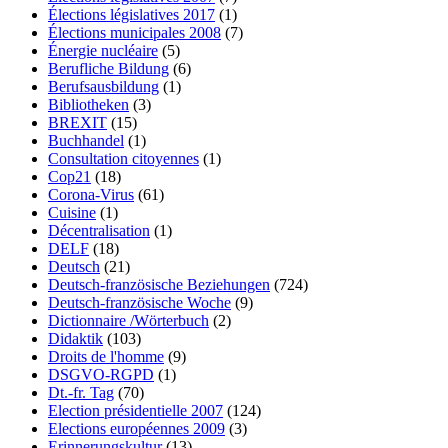
Élections législatives 2017
(1)
Élections municipales 2008
(7)
Énergie nucléaire
(5)
Berufliche Bildung
(6)
Berufsausbildung
(1)
Bibliotheken
(3)
BREXIT
(15)
Buchhandel
(1)
Consultation citoyennes
(1)
Cop21
(18)
Corona-Virus
(61)
Cuisine
(1)
Décentralisation
(1)
DELF
(18)
Deutsch
(21)
Deutsch-französische Beziehungen
(724)
Deutsch-französische Woche
(9)
Dictionnaire /Wörterbuch
(2)
Didaktik
(103)
Droits de l'homme
(9)
DSGVO-RGPD
(1)
Dt.-fr. Tag
(70)
Election présidentielle 2007
(124)
Elections européennes 2009
(3)
Erinnerungskultur
(13)