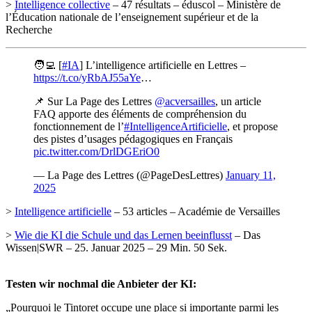
>
Intelligence collective
– 47 résultats – éduscol – Ministère de
l’Éducation nationale de l’enseignement supérieur et de la
Recherche
🧑‍💻 [
#IA
] L’intelligence artificielle en Lettres –
https://t.co/yRbAJ55aYe
…
📌 Sur La Page des Lettres
@acversailles
, un article
FAQ apporte des éléments de compréhension du
fonctionnement de l’
#IntelligenceArtificielle
, et propose
des pistes d’usages pédagogiques en Français
pic.twitter.com/DrlDGEriO0
— La Page des Lettres (@PageDesLettres)
January 11,
2025
>
Intelligence artificielle
– 53 articles – Académie de Versailles
>
Wie die KI die Schule und das Lernen beeinflusst
– Das
Wissen|SWR – 25. Januar 2025 – 29 Min. 50 Sek.
Testen wir nochmal die Anbieter der KI:
„Pourquoi le Tintoret occupe une place si importante parmi les