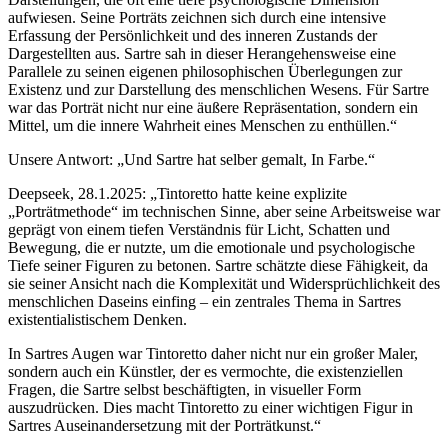
aufwiesen. Seine Porträts zeichnen sich durch eine intensive
Erfassung der Persönlichkeit und des inneren Zustands der
Dargestellten aus. Sartre sah in dieser Herangehensweise eine
Parallele zu seinen eigenen philosophischen Überlegungen zur
Existenz und zur Darstellung des menschlichen Wesens. Für Sartre
war das Porträt nicht nur eine äußere Repräsentation, sondern ein
Mittel, um die innere Wahrheit eines Menschen zu enthüllen.“
Unsere Antwort: „Und Sartre hat selber gemalt, In Farbe.“
Deepseek, 28.1.2025: „Tintoretto hatte keine explizite
„Porträtmethode“ im technischen Sinne, aber seine Arbeitsweise war
geprägt von einem tiefen Verständnis für Licht, Schatten und
Bewegung, die er nutzte, um die emotionale und psychologische
Tiefe seiner Figuren zu betonen. Sartre schätzte diese Fähigkeit, da
sie seiner Ansicht nach die Komplexität und Widersprüchlichkeit des
menschlichen Daseins einfing – ein zentrales Thema in Sartres
existentialistischem Denken.
In Sartres Augen war Tintoretto daher nicht nur ein großer Maler,
sondern auch ein Künstler, der es vermochte, die existenziellen
Fragen, die Sartre selbst beschäftigten, in visueller Form
auszudrücken. Dies macht Tintoretto zu einer wichtigen Figur in
Sartres Auseinandersetzung mit der Porträtkunst.“