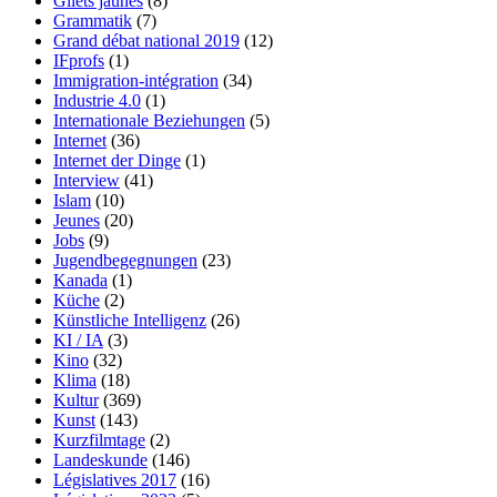
Gilets jaunes
(8)
Grammatik
(7)
Grand débat national 2019
(12)
IFprofs
(1)
Immigration-intégration
(34)
Industrie 4.0
(1)
Internationale Beziehungen
(5)
Internet
(36)
Internet der Dinge
(1)
Interview
(41)
Islam
(10)
Jeunes
(20)
Jobs
(9)
Jugendbegegnungen
(23)
Kanada
(1)
Küche
(2)
Künstliche Intelligenz
(26)
KI / IA
(3)
Kino
(32)
Klima
(18)
Kultur
(369)
Kunst
(143)
Kurzfilmtage
(2)
Landeskunde
(146)
Législatives 2017
(16)