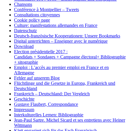
Chansons
Conférence à Montpellier – Tweets
Consultations citoyennes
Cookie policy page
Culture: manifestations allemandes en France
Datenschutz
Deutsch-französische Kooperationen: Unsere Bookmarks
Digital unterrichten – Enseigner avec le numérique
Download
Election présidentielle 2017 :
Candidats + Sondages + Campagne électoral+ Bibliographie
+ sitographie
Emploi : L’accès au premier emploi en France et en
Allemagne
Fehler auf unserem Blog
Flüchtlinge und die Gesetze in Europa, Frankreich und
Deutschland
Frankreich – Deutschland: Der Vergleich
Geschichte
Gustave Flaubert, Correspondance
Impressum
Interkulturelles Lernen: Bibliographie
Jean-Paul Sartre. Michel Sicard et ses entretiens avec Heiner
Wittmann
Klett engagiert sich für das Fach Französisch