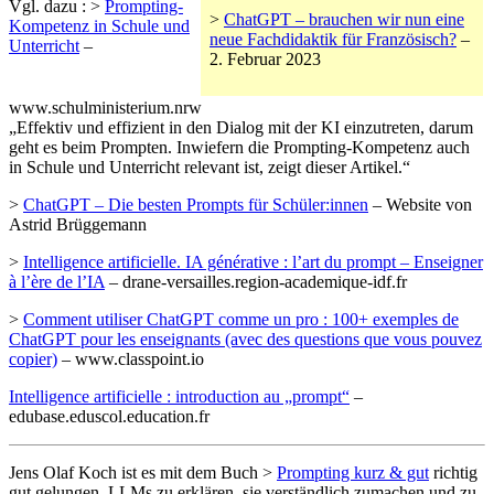
Vgl. dazu : >
Prompting-
>
ChatGPT – brauchen wir nun eine
Kompetenz in Schule und
neue Fachdidaktik für Französisch?
–
Unterricht
–
2. Februar 2023
www.schulministerium.nrw
„Effektiv und effizient in den Dialog mit der KI einzutreten, darum
geht es beim Prompten. Inwiefern die Prompting-Kompetenz auch
in Schule und Unterricht relevant ist, zeigt dieser Artikel.“
>
ChatGPT – Die besten Prompts für Schüler:innen
– Website von
Astrid Brüggemann
>
Intelligence artificielle. IA générative : l’art du prompt – Enseigner
à l’ère de l’IA
– drane-versailles.region-academique-idf.fr
>
Comment utiliser ChatGPT comme un pro : 100+ exemples de
ChatGPT pour les enseignants (avec des questions que vous pouvez
copier)
– www.classpoint.io
Intelligence artificielle : introduction au „prompt“
–
edubase.eduscol.education.fr
Jens Olaf Koch ist es mit dem Buch >
Prompting kurz & gut
richtig
gut gelungen, LLMs zu erklären, sie verständlich zumachen und zu