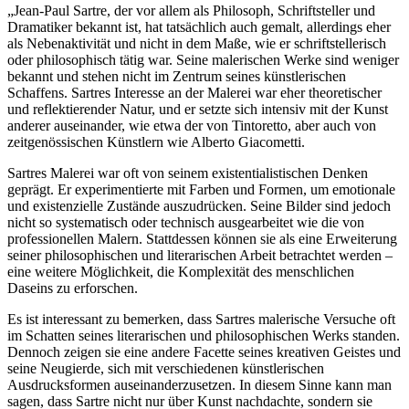
„Jean-Paul Sartre, der vor allem als Philosoph, Schriftsteller und
Dramatiker bekannt ist, hat tatsächlich auch gemalt, allerdings eher
als Nebenaktivität und nicht in dem Maße, wie er schriftstellerisch
oder philosophisch tätig war. Seine malerischen Werke sind weniger
bekannt und stehen nicht im Zentrum seines künstlerischen
Schaffens. Sartres Interesse an der Malerei war eher theoretischer
und reflektierender Natur, und er setzte sich intensiv mit der Kunst
anderer auseinander, wie etwa der von Tintoretto, aber auch von
zeitgenössischen Künstlern wie Alberto Giacometti.
Sartres Malerei war oft von seinem existentialistischen Denken
geprägt. Er experimentierte mit Farben und Formen, um emotionale
und existenzielle Zustände auszudrücken. Seine Bilder sind jedoch
nicht so systematisch oder technisch ausgearbeitet wie die von
professionellen Malern. Stattdessen können sie als eine Erweiterung
seiner philosophischen und literarischen Arbeit betrachtet werden –
eine weitere Möglichkeit, die Komplexität des menschlichen
Daseins zu erforschen.
Es ist interessant zu bemerken, dass Sartres malerische Versuche oft
im Schatten seines literarischen und philosophischen Werks standen.
Dennoch zeigen sie eine andere Facette seines kreativen Geistes und
seine Neugierde, sich mit verschiedenen künstlerischen
Ausdrucksformen auseinanderzusetzen. In diesem Sinne kann man
sagen, dass Sartre nicht nur über Kunst nachdachte, sondern sie