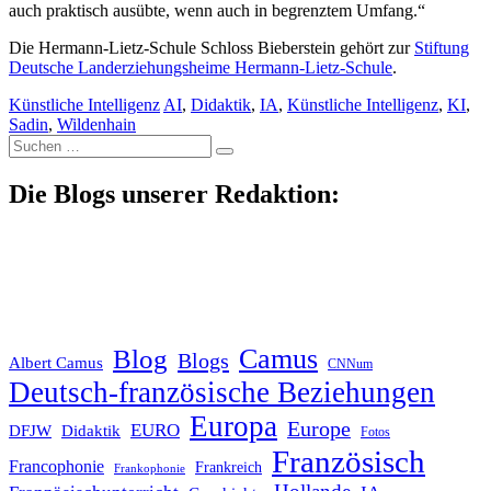
auch praktisch ausübte, wenn auch in begrenztem Umfang.“
Die Hermann-Lietz-Schule Schloss Bieberstein gehört zur
Stiftung
Deutsche Landerziehungsheime Hermann-Lietz-Schule
.
Künstliche Intelligenz
AI
,
Didaktik
,
IA
,
Künstliche Intelligenz
,
KI
,
Sadin
,
Wildenhain
Suche
nach:
Die Blogs unserer Redaktion:
Blog
Camus
Blogs
Albert Camus
CNNum
Deutsch-französische Beziehungen
Europa
Europe
EURO
DFJW
Didaktik
Fotos
Französisch
Francophonie
Frankreich
Frankophonie