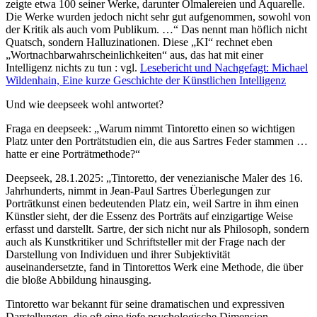
zeigte etwa 100 seiner Werke, darunter Ölmalereien und Aquarelle.
Die Werke wurden jedoch nicht sehr gut aufgenommen, sowohl von
der Kritik als auch vom Publikum. …“ Das nennt man höflich nicht
Quatsch, sondern Halluzinationen. Diese „KI“ rechnet eben
„Wortnachbarwahrscheinlichkeiten“ aus, das hat mit einer
Intelligenz nichts zu tun : vgl.
Lesebericht und Nachgefagt: Michael
Wildenhain, Eine kurze Geschichte der Künstlichen Intelligenz
Und wie deepseek wohl antwortet?
Fraga en deepseek: „Warum nimmt Tintoretto einen so wichtigen
Platz unter den Porträtstudien ein, die aus Sartres Feder stammen …
hatte er eine Porträtmethode?“
Deepseek, 28.1.2025: „Tintoretto, der venezianische Maler des 16.
Jahrhunderts, nimmt in Jean-Paul Sartres Überlegungen zur
Porträtkunst einen bedeutenden Platz ein, weil Sartre in ihm einen
Künstler sieht, der die Essenz des Porträts auf einzigartige Weise
erfasst und darstellt. Sartre, der sich nicht nur als Philosoph, sondern
auch als Kunstkritiker und Schriftsteller mit der Frage nach der
Darstellung von Individuen und ihrer Subjektivität
auseinandersetzte, fand in Tintorettos Werk eine Methode, die über
die bloße Abbildung hinausging.
Tintoretto war bekannt für seine dramatischen und expressiven
Darstellungen, die oft eine tiefe psychologische Dimension