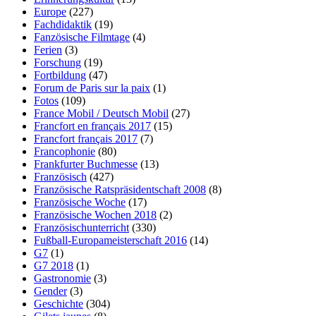
Europe
(227)
Fachdidaktik
(19)
Fanzösische Filmtage
(4)
Ferien
(3)
Forschung
(19)
Fortbildung
(47)
Forum de Paris sur la paix
(1)
Fotos
(109)
France Mobil / Deutsch Mobil
(27)
Francfort en français 2017
(15)
Francfort français 2017
(7)
Francophonie
(80)
Frankfurter Buchmesse
(13)
Französisch
(427)
Französische Ratspräsidentschaft 2008
(8)
Französische Woche
(17)
Französische Wochen 2018
(2)
Französischunterricht
(330)
Fußball-Europameisterschaft 2016
(14)
G7
(1)
G7 2018
(1)
Gastronomie
(3)
Gender
(3)
Geschichte
(304)