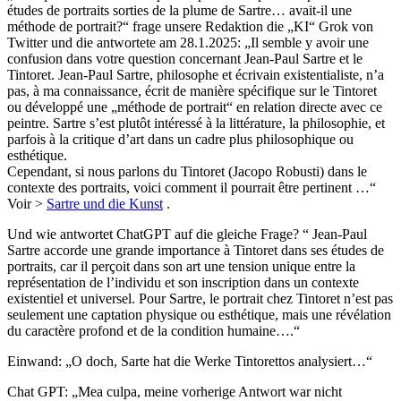
études de portraits sorties de la plume de Sartre… avait-il une
méthode de portrait?“ frage unsere Redaktion die „KI“ Grok von
Twitter und die antwortete am 28.1.2025: „Il semble y avoir une
confusion dans votre question concernant Jean-Paul Sartre et le
Tintoret. Jean-Paul Sartre, philosophe et écrivain existentialiste, n’a
pas, à ma connaissance, écrit de manière spécifique sur le Tintoret
ou développé une „méthode de portrait“ en relation directe avec ce
peintre. Sartre s’est plutôt intéressé à la littérature, la philosophie, et
parfois à la critique d’art dans un cadre plus philosophique ou
esthétique.
Cependant, si nous parlons du Tintoret (Jacopo Robusti) dans le
contexte des portraits, voici comment il pourrait être pertinent …“
Voir >
Sartre und die Kunst
.
Und wie antwortet ChatGPT auf die gleiche Frage? “ Jean-Paul
Sartre accorde une grande importance à Tintoret dans ses études de
portraits, car il perçoit dans son art une tension unique entre la
représentation de l’individu et son inscription dans un contexte
existentiel et universel. Pour Sartre, le portrait chez Tintoret n’est pas
seulement une captation physique ou esthétique, mais une révélation
du caractère profond et de la condition humaine….“
Einwand: „O doch, Sarte hat die Werke Tintorettos analysiert…“
Chat GPT: „Mea culpa, meine vorherige Antwort war nicht