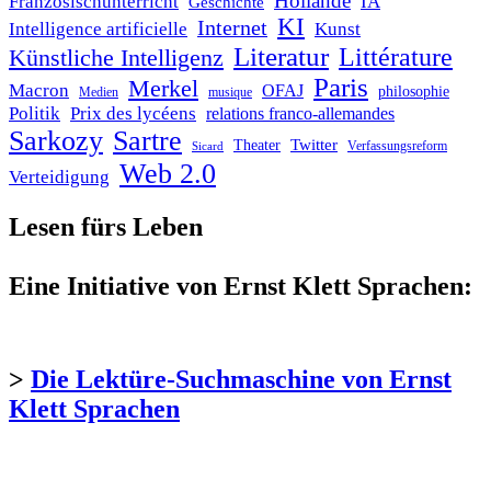
Hollande
Französischunterricht
IA
Geschichte
KI
Internet
Intelligence artificielle
Kunst
Literatur
Littérature
Künstliche Intelligenz
Paris
Merkel
Macron
OFAJ
philosophie
Medien
musique
Politik
Prix des lycéens
relations franco-allemandes
Sarkozy
Sartre
Twitter
Theater
Verfassungsreform
Sicard
Web 2.0
Verteidigung
Lesen fürs Leben
Eine Initiative von Ernst Klett Sprachen:
>
Die Lektüre-Suchmaschine von Ernst
Klett Sprachen