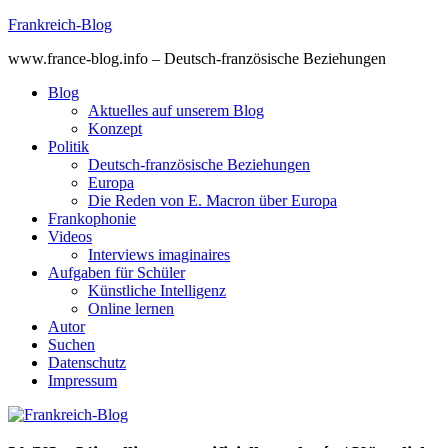
Skip
Frankreich-Blog
to
www.france-blog.info – Deutsch-französische Beziehungen
content
Blog
Aktuelles auf unserem Blog
Konzept
Politik
Deutsch-französische Beziehungen
Europa
Die Reden von E. Macron über Europa
Frankophonie
Videos
Interviews imaginaires
Aufgaben für Schüler
Künstliche Intelligenz
Online lernen
Autor
Suchen
Datenschutz
Impressum