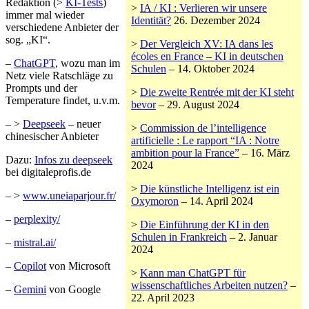
Redaktion (>
KI-Tests
)
>
IA / KI : Verlieren wir unsere
immer mal wieder
Identität?
26. Dezember 2024
verschiedene Anbieter der
sog. „KI“.
>
Der Vergleich XV: IA dans les
écoles en France – KI in deutschen
–
ChatGPT
, wozu man im
Schulen
– 14. Oktober 2024
Netz viele Ratschläge zu
Prompts und der
>
Die zweite Rentrée mit der KI steht
Temperature findet, u.v.m.
bevor
– 29. August 2024
– >
Deepseek
– neuer
>
Commission de l’intelligence
chinesischer Anbieter
artificielle : Le rapport “IA : Notre
ambition pour la France”
– 16. März
Dazu:
Infos zu deepseek
2024
bei digitaleprofis.de
>
Die künstliche Intelligenz ist ein
– >
www.uneiaparjour.fr/
Oxymoron
– 14. April 2024
–
perplexity/
>
Die Einführung der KI in den
Schulen in Frankreich
– 2. Januar
–
mistral.ai/
2024
–
Copilot
von Microsoft
>
Kann man ChatGPT für
wissenschaftliches Arbeiten nutzen?
–
–
Gemini
von Google
22. April 2023