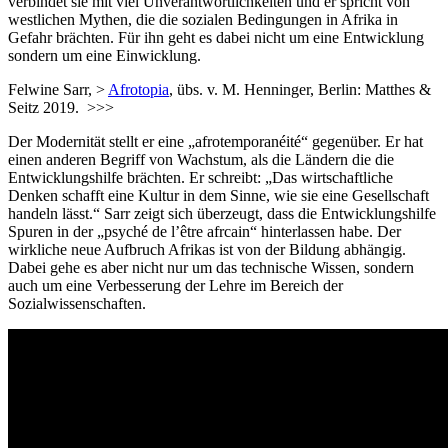
verbindet sie mit viel Unverantwortlichkeiten und er spricht von
westlichen Mythen, die die sozialen Bedingungen in Afrika in
Gefahr brächten. Für ihn geht es dabei nicht um eine Entwicklung
sondern um eine Einwicklung.
Felwine Sarr, >
Afrotopia
, übs. v. M. Henninger, Berlin: Matthes &
Seitz 2019. >>>
Der Modernität stellt er eine „afrotemporanéité“ gegenüber. Er hat
einen anderen Begriff von Wachstum, als die Ländern die die
Entwicklungshilfe brächten. Er schreibt: „Das wirtschaftliche
Denken schafft eine Kultur in dem Sinne, wie sie eine Gesellschaft
handeln lässt.“ Sarr zeigt sich überzeugt, dass die Entwicklungshilfe
Spuren in der „psyché de l’être afrcain“ hinterlassen habe. Der
wirkliche neue Aufbruch Afrikas ist von der Bildung abhängig.
Dabei gehe es aber nicht nur um das technische Wissen, sondern
auch um eine Verbesserung der Lehre im Bereich der
Sozialwissenschaften.