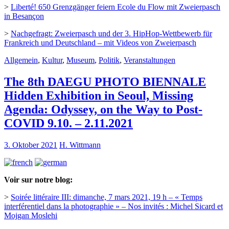
>
Liberté! 650 Grenzgänger feiern Ecole du Flow mit Zweierpasch
in Besançon
>
Nachgefragt: Zweierpasch und der 3. HipHop-Wettbewerb für
Frankreich und Deutschland – mit Videos von Zweierpasch
Allgemein
,
Kultur
,
Museum
,
Politik
,
Veranstaltungen
The 8th DAEGU PHOTO BIENNALE
Hidden Exhibition in Seoul, Missing
Agenda: Odyssey, on the Way to Post-
COVID 9.10. – 2.11.2021
3. Oktober 2021
H. Wittmann
Voir sur notre blog:
>
Soirée littéraire III: dimanche, 7 mars 2021, 19 h – « Temps
interférentiel dans la photographie » – Nos invités : Michel Sicard et
Mojgan Moslehi