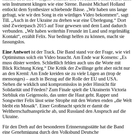
sein Instrument klingen wie eine Sirene. Bassist Michael Holland
entlockt dem Synthesizer schiebende Bässe. „Wir haben uns lange
gefragt, wie wir den Song in ein würdiges Video bekommen“, sagt
Till. „Auch in der Ukraine zu drehen war eine Überlegung.“ Dort
sind Zweierpasch 2015 auf Tour gewesen und dem Land dadurch
verbunden. „Wir haben weiterhin Freunde im Land und regelmäßig
Kontakt“, erzählt Felix. Nur bedingt helfen zu können, macht sie
fassungslos.
Eine Antwort
ist der Track. Die Band stand vor der Frage, wie viel
Optimismus solch ein Video braucht. Am Ende war Konsens: „Es
muss düster werden. Schließlich fehlen auch uns die Worte mit
Blick Richtung Krieg.“ Die Kritik der Zwillinge geht aber nicht nur
an den Kreml: Am Ende kreiden sie zu viele Lügen an (trop de
mensonges) – auch in Bezug auf die Rolle der EU und USA.
Stehen die wirklich und kompromisslos in jeder Hinsicht für
Solidarität und Frieden? Zum Finale spielt die Ukrainerin Victoria
Stebliuk ein Geigensolo, das unter die Haut geht. Rapper und
Songwriter Felix lässt seine Strophe mit den Worten enden „die Welt
bleibt ein Mosaik“. Einer Großmacht spricht er damit die
Weltherrschaftsansprüche ab, und Russland den Anspruch auf die
Ukraine.
Für den Dreh auf der besonderen Erinnerungsstätte hat die Band
eine Genehmigung durch den Volksbund Deutsche