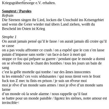
Kriegsgräberfürsorge e.V. erhalten.
Songtext / Paroles
Refrain
Die Sirenen singen ihr Lied, locken die Unschuld ins Krisengebiet
und wenn die Geier wieder mal übers Land ziehen, weißt du
Bescheid im Osten ist Krieg
Strophe 1
On aurait jamais pensé qu’il le fasse / on aurait jamais dû croire qu’il
se casse
on a pas voulu affronter ce crash / on a espéré que le con s’en lasse
putain d’impasse sans sortie / un face-à-face à mort qui
stoppe ce fou qui prépare sa guerre / pendant que le monde a dormi
on se réveille sous le chant des bombes / tous les jours un bain de
sang
c’est la grêle mortelle qui tombe / sur des âmes innocentes
tu les entends? ces voix séduisantes / qui nous tirent vers le front
fuck ton Z mec tu finis en prison / je suis un rêveur moi
moi je rêve d’un monde sans armes / moi je rêve d’un monde sans
larme
d’un monde où la seule alarme / nous rappelle qu’il faut
se battre pour un monde paisible / ligotez les sirènes, notre amour est
invincible<