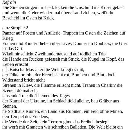
Refrain
Die Sirenen singen ihr Lied, locken die Unschuld ins Krisengebiet
und wenn die Geier wieder mal übers Land ziehen, weißt du
Bescheid im Osten ist Krieg
em>Strophe 2
Panzer auf Posten und Artillerie, Truppen im Osten die Zeichen auf
Krieg
Frauen und Kinder fliehen über Liviv, Donner im Donbass, die Gier
ist das Gift
Wladimir schickt Zweihunderttausend auf tödlichen Trip
die Hände am Rücken gefesselt mit Strick, die Kugel im Kopf, das
Leben erlischt
das Butscha-Massaker die Welt kriegt es mit,
der Diktator tobt, der Kreml sieht rot, Bomben und Blut, doch
Widerstand bricht nicht
Sirenen in Kiew, die Flamme erlischt nicht, Tränen in Charkiv die
Szenen dramatisch,
tausende Tote die Themen des Tages
der Kampf der Ukraine, im Schlachtfeld alleine, bau Gräber aus
Steinen,
ne Stadt aus Ruinen, ein Land aus Rubinen, ein Feld ohne Minen,
den Tempel des Friedens,
die Wende der Zeit, kein Terrorregime das Freiheit besiegt
ihr werft mit Granaten wir schreiben Balladen. Die Welt bleibt ein