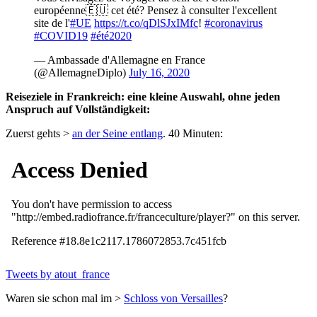
européenne🇪🇺 cet été? Pensez à consulter l'excellent
site de l'
#UE
https://t.co/qDlSJxIMfc
!
#coronavirus
#COVID19
#été2020
— Ambassade d'Allemagne en France
(@AllemagneDiplo)
July 16, 2020
Reiseziele in Frankreich: eine kleine Auswahl, ohne jeden
Anspruch auf Vollständigkeit:
Zuerst gehts >
an der Seine entlang
. 40 Minuten:
Tweets by atout_france
Waren sie schon mal im >
Schloss von Versailles
?