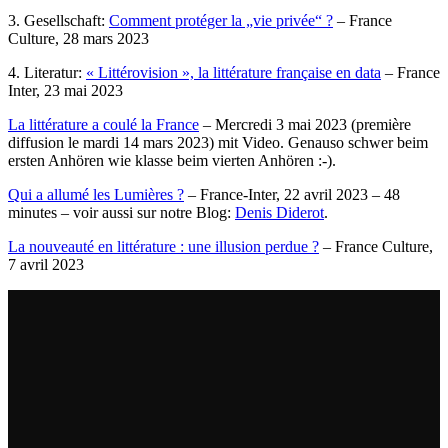
3. Gesellschaft:
Comment protéger la „vie privée“ ?
– France
Culture, 28 mars 2023
4. Literatur:
« Littérovision », la littérature française en data
– France
Inter, 23 mai 2023
La littérature a coulé la France
– Mercredi 3 mai 2023 (première
diffusion le mardi 14 mars 2023) mit Video. Genauso schwer beim
ersten Anhören wie klasse beim vierten Anhören :-).
Qui a allumé les Lumières ?
– France-Inter, 22 avril 2023 – 48
minutes – voir aussi sur notre Blog:
Denis Diderot
.
La nouveauté en littérature : une illusion perdue ?
– France Culture,
7 avril 2023