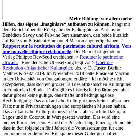
Mehr Bildung, vor allem mehr
Hilfen, das eigene „imaginiare“ aufbauen zu können
, hängt mit
dem Bericht über die Rückgabe der Kulturgüter an Afrikavon
Bénédicte Savoy und Felwine Sarr zusammen, den beide kürzlich
auf Bitte von Präsident Emmanuel Macron angefertigt haben: >
Rapport sur la restitution du patrimoine culturel africain.
Vers
une nouvelle éthique relationnelle
. Der Bericht ist gerade im
Verlag Philippe Rey/Seuil erschienen: >
Restituer le patrimoine
africain.
– Eine deutsche Übersetzung liegt vor >
Über die
Restitution afrikanischer Kulturgüter
, übs. v. D. Faster, Berlin:
Matthes & Seitz 2019. Im November 2018 hatte Präsident Macron
in der Universität von Ouagadougou erklärt: “ Ich möchte nicht
akzeptieren, dass sich ein großer Teil des afrikanischen Kulturgutes
in Frankreich befindet. Dafür gibt es historische Erklärungen, aber
dafür gibt es keine gültige, dauerhafte und bedingungslose
Rechtfertigung. Das afrikanische
Kulturgut muss keinesfalls seinen
Platz nur in Privatsammlungen und europäischen Museen haben.
Das afrikanische Kulturgut muss in Paris, aber auch in Dakar, in
Lagos und in Cotonou in Wert gesetzt werden. Das wird eine
meiner Prioritäten sein. » Und der Präsident fügt hinzu: „Ich möchte,
dass in den folgenden fünf Jahren die Voraussetzungen für eine
temporäre oder definitive Rückgabe dieser Güter geschaffen