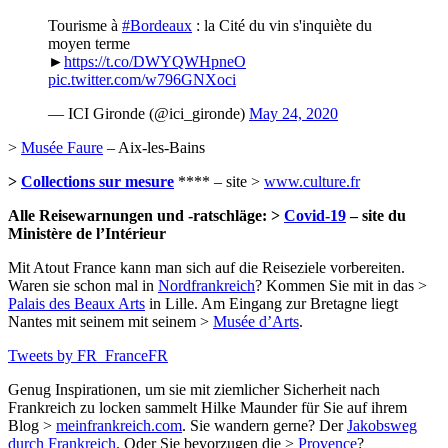
Tourisme à
#Bordeaux
: la Cité du vin s'inquiète du
moyen terme
►
https://t.co/DWYQWHpneO
pic.twitter.com/w796GNXoci
— ICI Gironde (@ici_gironde)
May 24, 2020
>
Musée Faure
– Aix-les-Bains
>
Collections sur mesure
**** – site >
www.culture.fr
Alle Reisewarnungen und -ratschläge: >
Covid-19
– site du
Ministère de l’Intérieur
Mit Atout France kann man sich auf die Reiseziele vorbereiten.
Waren sie schon mal in
Nordfrankreich
? Kommen Sie mit in das >
Palais des Beaux Arts
in Lille. Am Eingang zur Bretagne liegt
Nantes mit seinem mit seinem >
Musée d’Arts
.
Tweets by FR_FranceFR
Genug Inspirationen, um sie mit ziemlicher Sicherheit nach
Frankreich zu locken sammelt Hilke Maunder für Sie auf ihrem
Blog >
meinfrankreich.com
. Sie wandern gerne? Der
Jakobsweg
durch Frankreich
. Oder Sie bevorzugen die >
Provence
?