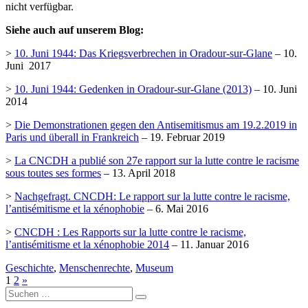
nicht verfügbar.
Siehe auch auf unserem Blog:
>
10. Juni 1944: Das Kriegsverbrechen in Oradour-sur-Glane
– 10.
Juni 2017
>
10. Juni 1944: Gedenken in Oradour-sur-Glane (2013)
– 10. Juni
2014
>
Die Demonstrationen gegen den Antisemitismus am 19.2.2019 in
Paris und überall in Frankreich
– 19. Februar 2019
>
La CNCDH a publié son 27e rapport sur la lutte contre le racisme
sous toutes ses formes
– 13. April 2018
>
Nachgefragt. CNCDH: Le rapport sur la lutte contre le racisme,
l’antisémitisme et la xénophobie
– 6. Mai 2016
>
CNCDH : Les Rapports sur la lutte contre le racisme,
l’antisémitisme et la xénophobie 2014
– 11. Januar 2016
Geschichte
,
Menschenrechte
,
Museum
1
2
»
Suche
nach: