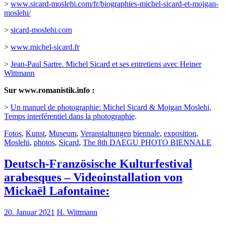
>
www.sicard-moslehi.com/fr/biographies-michel-sicard-et-mojgan-
moslehi/
>
sicard-moslehi.com
>
www.michel-sicard.fr
>
Jean-Paul Sartre. Michel Sicard et ses entretiens avec Heiner
Wittmann
Sur www.romanistik.info :
>
Un manuel de photographie: Michel Sicard & Mojgan Moslehi,
Temps interférentiel dans la photographie
.
Fotos
,
Kunst
,
Museum
,
Veranstaltungen
biennale
,
exposition
,
Moslehi
,
photos
,
Sicard
,
The 8th DAEGU PHOTO BIENNALE
Deutsch-Französische Kulturfestival
arabesques – Videoinstallation von
Mickaël Lafontaine:
20. Januar 2021
H. Wittmann