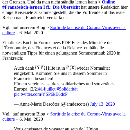
der Grenzen. Und da man nicht ständig lernen kann
>
Online
#Französisch-lernen I ff.: Die Übersicht
hat unsere Redaktion hier
einige Reiseziele zusammengestellt, die die Vorfreude auf das reale
Reisen nach Frankreich verstärken:
Vgl. auf unserem Blog >
Sortir de la crise du Corona-Virus avec la
culture
– 6. Mai 2020
Ein dickes Buch in Form einees PDF Files des Ministère de
l’Écononmie, des Finances et de la Relance enthält alle
notwendigen Tipps für einen gelungenen Sommerurlaub 2020 in
Frankreich:
Auch dank 🇩🇪 Hilfe ist in 🇫🇷 wieder Normalität
eingekehrt. Kommen Sie uns in diesem Sommer in
Frankreich besuchen!
Für ein vereintes, starkes, solidarisches und souveränes
Europa. (2/2)
#14juillet
#Solidarität
pic.twitter.com/YSP6kE6dcP
— Anne-Marie Descôtes (@amdescotes)
July 13, 2020
Vgl. auf unserem Blog >
Sortir de la crise du Corona-Virus avec la
culture
– 6. Mai 2020
Vous envisagez de voyager au sein de l'Union