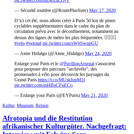
pic.twitter.com/qhSeZaLQfV
— Sécurité routière (@RoutePlusSure)
May 17, 2020
D’ici cet été, nous allons créer à Paris 50 km de pistes
cyclables supplémentaires dans le cadre du plan de
circulation prévu avec le déconfinement, notamment au
dessus des lignes de métro les plus fréquentées. 🚴‍♀️🚴‍♂️
#velo
#velotaf
pic.twitter.com/sWjiSwnpGU
— Anne Hidalgo (@Anne_Hidalgo)
May 24, 2020
Enlarge your Paris et le
@PavillonArsenal
s'associent
pour proposer des parcours "archivélo", des
promenades à vélo pour découvrir les paysages du
Grand Paris
https://t.co/MUskfupM1I
pic.twitter.com/mHBsCFuECo
— Enlarge your Paris (@EYParis)
May 21, 2020
Kultur
,
Museum
,
Reisen
Afrotopia und die Restitution
afrikanischer Kulturgüter. Nachgefragt: