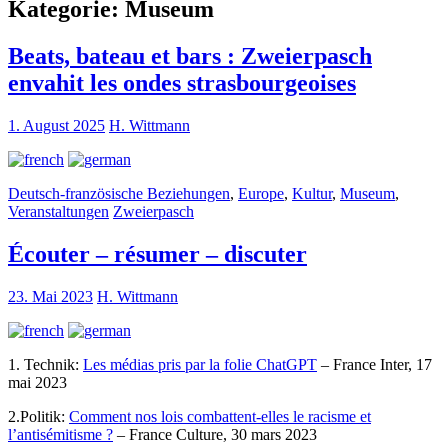
Kategorie:
Museum
Beats, bateau et bars : Zweierpasch
envahit les ondes strasbourgeoises
1. August 2025
H. Wittmann
Deutsch-französische Beziehungen
,
Europe
,
Kultur
,
Museum
,
Veranstaltungen
Zweierpasch
Écouter – résumer – discuter
23. Mai 2023
H. Wittmann
1. Technik:
Les médias pris par la folie ChatGPT
– France Inter, 17
mai 2023
2.Politik:
Comment nos lois combattent-elles le racisme et
l’antisémitisme ?
– France Culture, 30 mars 2023