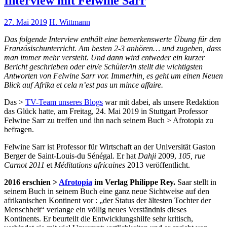
Interview mit Felwine Sarr
27. Mai 2019
H. Wittmann
Das folgende Interview enthält eine bemerkenswerte Übung für den
Französischunterricht. Am besten 2-3 anhören… und zugeben, dass
man immer mehr versteht. Und dann wird entweder ein kurzer
Bericht geschrieben oder ein/e Schüler/in stellt die wichtigsten
Antworten von Felwine Sarr vor. Immerhin, es geht um einen Neuen
Blick auf Afrika et cela n’est pas un mince affaire.
Das >
TV-Team unseres Blogs
war mit dabei, als unsere Redaktion
das Glück hatte, am Freitag, 24. Mai 2019 in Stuttgart Professor
Felwine Sarr zu treffen und ihn nach seinem Buch > Afrotopia zu
befragen.
Felwine Sarr ist Professor für Wirtschaft an der Universität Gaston
Berger de Saint-Louis-du Sénégal. Er hat
Dahji
2009,
105, rue
Carnot 2011
et
Méditations africaines
2013 veröffentlicht.
2016 erschien >
Afrotopia
im Verlag Philippe Rey.
Saar stellt in
seinem Buch in seinem Buch eine ganz neue Sichtweise auf den
afrikanischen Kontinent vor : „der Status der ältesten Tochter der
Menschheit“ verlange ein völlig neues Verständnis dieses
Kontinents. Er beurteilt die Entwicklungshilfe sehr kritisch,