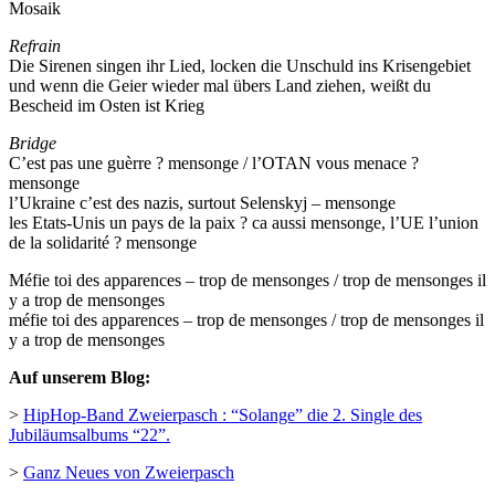
Mosaik
Refrain
Die Sirenen singen ihr Lied, locken die Unschuld ins Krisengebiet
und wenn die Geier wieder mal übers Land ziehen, weißt du
Bescheid im Osten ist Krieg
Bridge
C’est pas une guèrre ? mensonge / l’OTAN vous menace ?
mensonge
l’Ukraine c’est des nazis, surtout Selenskyj – mensonge
les Etats-Unis un pays de la paix ? ca aussi mensonge, l’UE l’union
de la solidarité ? mensonge
Méfie toi des apparences – trop de mensonges / trop de mensonges il
y a trop de mensonges
méfie toi des apparences – trop de mensonges / trop de mensonges il
y a trop de mensonges
Auf unserem Blog:
>
HipHop-Band Zweierpasch : “Solange” die 2. Single des
Jubiläumsalbums “22”.
>
Ganz Neues von Zweierpasch