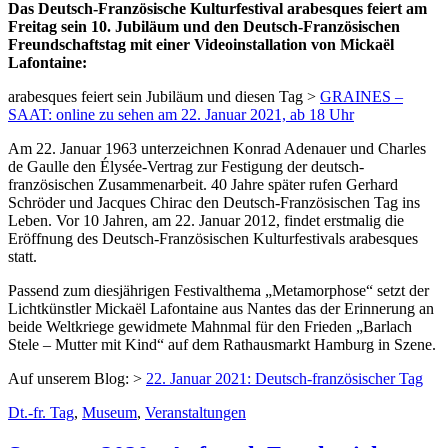
Das Deutsch-Französische Kulturfestival arabesques feiert am
Freitag sein 10. Jubiläum und den Deutsch-Französischen
Freundschaftstag mit einer Videoinstallation von Mickaël
Lafontaine:
arabesques feiert sein Jubiläum und diesen Tag >
GRAINES –
SAAT: online zu sehen am 22. Januar 2021, ab 18 Uhr
Am 22. Januar 1963 unterzeichnen Konrad Adenauer und Charles
de Gaulle den Élysée-Vertrag zur Festigung der deutsch-
französischen Zusammenarbeit. 40 Jahre später rufen Gerhard
Schröder und Jacques Chirac den Deutsch-Französischen Tag ins
Leben. Vor 10 Jahren, am 22. Januar 2012, findet erstmalig die
Eröffnung des Deutsch-Französischen Kulturfestivals arabesques
statt.
Passend zum diesjährigen Festivalthema „Metamorphose“ setzt der
Lichtkünstler Mickaël Lafontaine aus Nantes das der Erinnerung an
beide Weltkriege gewidmete Mahnmal für den Frieden „Barlach
Stele – Mutter mit Kind“ auf dem Rathausmarkt Hamburg in Szene.
Auf unserem Blog: >
22. Januar 2021: Deutsch-französischer Tag
Dt.-fr. Tag
,
Museum
,
Veranstaltungen