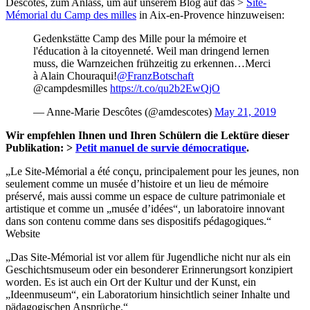
Descôtes, zum Anlass, um auf unserem Blog auf das >
Site-
Mémorial du Camp des milles
in Aix-en-Provence hinzuweisen:
Gedenkstätte Camp des Mille pour la mémoire et
l'éducation à la citoyenneté. Weil man dringend lernen
muss, die Warnzeichen frühzeitig zu erkennen…Merci
à Alain Chouraqui!
@FranzBotschaft
@campdesmilles
https://t.co/qu2b2EwQjO
— Anne-Marie Descôtes (@amdescotes)
May 21, 2019
Wir empfehlen Ihnen und Ihren Schülern die Lektüre dieser
Publikation: >
Petit manuel de survie démocratique
.
„Le Site-Mémorial a été conçu, principalement pour les jeunes, non
seulement comme un musée d’histoire et un lieu de mémoire
préservé, mais aussi comme un espace de culture patrimoniale et
artistique et comme un „musée d’idées“, un laboratoire innovant
dans son contenu comme dans ses dispositifs pédagogiques.“
Website
„Das Site-Mémorial ist vor allem für Jugendliche nicht nur als ein
Geschichtsmuseum oder ein besonderer Erinnerungsort konzipiert
worden. Es ist auch ein Ort der Kultur und der Kunst, ein
„Ideenmuseum“, ein Laboratorium hinsichtlich seiner Inhalte und
pädagogischen Ansprüche.“