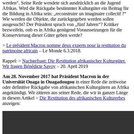
werden“. Seine Rede wendete sich ausdrücklich an die Jugend
Afrikas. Wird die Rückgabe bestimmter Kulturgüter ein Beitrag für
die Bildung in Afrika sein: „reconstruire un imaginaire collectif ?“
Wie werden die Objekte, die zurückgegeben werden sollen
ausgesucht? Der Präsident sprach von „fünf Jahren“? Kritiker
bezweifeln, onb es in Afrika genügend Voraussetzungen für die
Konservierung dieser Güter geben werde?
>
Le président Macron nomme deux experts pour la restitution du
patrimoine africain
– Le Monde 6.3.2018.
Rappel: >
Nachgefragt: Die Restitution afrikanischer Kulturgüter.
Wir fragen Bénédicte Savoy
– 20. April 2019
Am 28. November 2017 hat Präsident Macron in der
Universität Ouaga in Ouagadougou
in einer Rede die zeitweise
oder definitive Rückgabe von afrikanischen Kulturgütern an Afrika
angekündigt. Wir zitieren aus seiner Rede, die wir in ganzer Länge
in diesem Artikel >
Die Restitution des afrikanischen Kulturerbes
anzeigen: