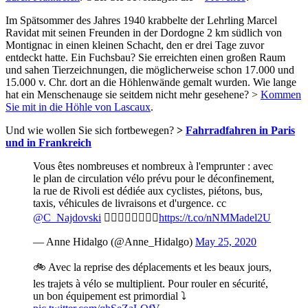
Im Spätsommer des Jahres 1940 krabbelte der Lehrling Marcel
Ravidat mit seinen Freunden in der Dordogne 2 km südlich von
Montignac in einen kleinen Schacht, den er drei Tage zuvor
entdeckt hatte. Ein Fuchsbau? Sie erreichten einen großen Raum
und sahen Tierzeichnungen, die möglicherweise schon 17.000 und
15.000 v. Chr. dort an die Höhlenwände gemalt wurden. Wie lange
hat ein Menschenauge sie seitdem nicht mehr gesehene? >
Kommen
Sie mit in die Höhle von Lascaux
.
Und wie wollen Sie sich fortbewegen?
>
Fahrradfahren in Paris
und in Frankreich
Vous êtes nombreuses et nombreux à l'emprunter : avec
le plan de circulation vélo prévu pour le déconfinement,
la rue de Rivoli est dédiée aux cyclistes, piétons, bus,
taxis, véhicules de livraisons et d'urgence. cc
@C_Najdovski
🚴‍♀️🚴‍♂️🚴‍♀️🚴‍♂️
https://t.co/nNMMadel2U
— Anne Hidalgo (@Anne_Hidalgo)
May 25, 2020
🚲 Avec la reprise des déplacements et les beaux jours,
les trajets à vélo se multiplient. Pour rouler en sécurité,
un bon équipement est primordial ⤵️