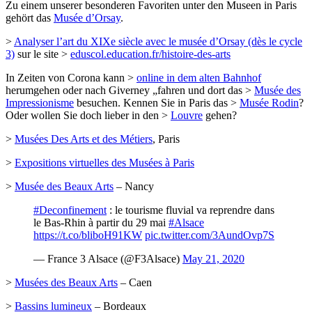
Zu einem unserer besonderen Favoriten unter den Museen in Paris
gehört das
Musée d’Orsay
.
>
Analyser l’art du XIXe siècle avec le musée d’Orsay (dès le cycle
3)
sur le site >
eduscol.education.fr/histoire-des-arts
In Zeiten von Corona kann >
online in dem alten Bahnhof
herumgehen oder nach Giverney „fahren und dort das >
Musée des
Impressionisme
besuchen. Kennen Sie in Paris das >
Musée Rodin
?
Oder wollen Sie doch lieber in den >
Louvre
gehen?
>
Musées Des Arts et des Métiers
, Paris
>
Expositions virtuelles des Musées à Paris
>
Musée des Beaux Arts
– Nancy
#Deconfinement
: le tourisme fluvial va reprendre dans
le Bas-Rhin à partir du 29 mai
#Alsace
https://t.co/bliboH91KW
pic.twitter.com/3AundOvp7S
— France 3 Alsace (@F3Alsace)
May 21, 2020
>
Musées des Beaux Arts
– Caen
>
Bassins lumineux
– Bordeaux