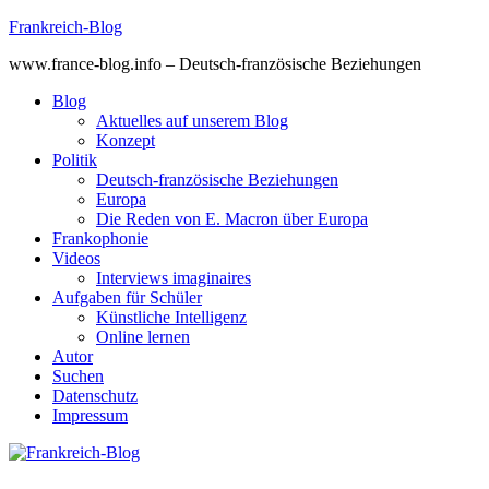
Skip
Frankreich-Blog
to
www.france-blog.info – Deutsch-französische Beziehungen
content
Blog
Aktuelles auf unserem Blog
Konzept
Politik
Deutsch-französische Beziehungen
Europa
Die Reden von E. Macron über Europa
Frankophonie
Videos
Interviews imaginaires
Aufgaben für Schüler
Künstliche Intelligenz
Online lernen
Autor
Suchen
Datenschutz
Impressum