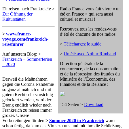
Einreisen nach Frankreich: >
Radio France vous fait vivre « un
Zur Öffnung der
été en France » qui sera aussi
Kulturstätten
culturel et musical !
Retrouvez tous les rendez-vous
>
www.france-
d’été de chacune de nos radios.
voyage.com/frankreich-
>
Téléchargez le guide
reisefuhrer
>
Un été avec Arthur Rimbaud
Auf unserem Blog: >
Frankreich – Sommerferien
Direction générale de la
– 2020
concurrence, de la consommation
et de la répression des fraudes du
Derweil die Maßnahmen
Ministère de l’Écononmie, des
gegen die Corona-Pandemie
Finances et de la Relance :
so ganz allmählich und mit
gutem Recht sehr vorsichtig
gelockert werden, wird der
154 Seiten >
Download
Drang endlich wieder nach
Frankreich zu reisen immer
größer. Unsere
Vorbereitungen für den
>
Sommer 2020 in Frankreich
waren
schon fertig, da kam das Virus zu uns und mit ihm die Schließung