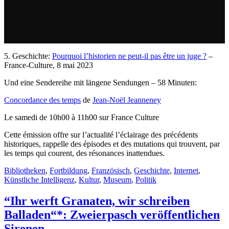
5. Geschichte:
Pourquoi l’historien ne peut-il pas être un juge ?
–
France-Culture, 8 mai 2023
Und eine Sendereihe mit längene Sendungen – 58 Minuten:
Concordance des temps
de
Jean-Noël Jeanneney
Le samedi de 10h00 à 11h00 sur France Culture
Cette émission offre sur l’actualité l’éclairage des précédents
historiques, rappelle des épisodes et des mutations qui trouvent, par
les temps qui courent, des résonances inattendues.
Bibliotheken
,
Fortbildung
,
Französisch
,
Geschichte
,
Internet
,
Künstliche Intelligenz
,
Kultur
,
Museum
,
Politik
“Ihr werft Granaten, wir schreiben
Balladen“*: Zweierpasch veröffentlichen
Sirenen