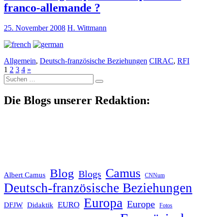
franco-allemande ?
25. November 2008
H. Wittmann
Allgemein
,
Deutsch-französische Beziehungen
CIRAC
,
RFI
1
2
3
4
»
Suche
nach:
Die Blogs unserer Redaktion:
Blog
Camus
Blogs
Albert Camus
CNNum
Deutsch-französische Beziehungen
Europa
Europe
EURO
DFJW
Didaktik
Fotos