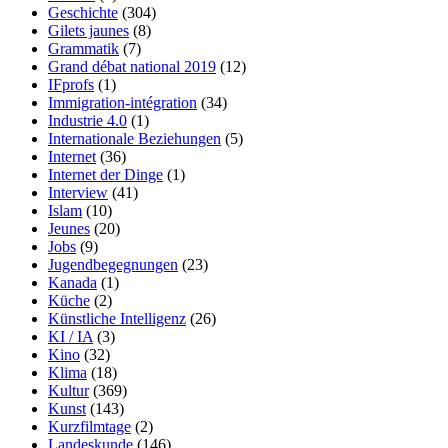
Geschichte
(304)
Gilets jaunes
(8)
Grammatik
(7)
Grand débat national 2019
(12)
IFprofs
(1)
Immigration-intégration
(34)
Industrie 4.0
(1)
Internationale Beziehungen
(5)
Internet
(36)
Internet der Dinge
(1)
Interview
(41)
Islam
(10)
Jeunes
(20)
Jobs
(9)
Jugendbegegnungen
(23)
Kanada
(1)
Küche
(2)
Künstliche Intelligenz
(26)
KI / IA
(3)
Kino
(32)
Klima
(18)
Kultur
(369)
Kunst
(143)
Kurzfilmtage
(2)
Landeskunde
(146)