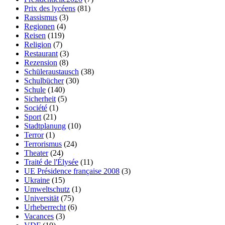
Prix des lycéens
(81)
Rassismus
(3)
Regionen
(4)
Reisen
(119)
Religion
(7)
Restaurant
(3)
Rezension
(8)
Schüleraustausch
(38)
Schulbücher
(30)
Schule
(140)
Sicherheit
(5)
Société
(1)
Sport
(21)
Stadtplanung
(10)
Terror
(1)
Terrorismus
(24)
Theater
(24)
Traité de l'Élysée
(11)
UE Présidence française 2008
(3)
Ukraine
(15)
Umweltschutz
(1)
Universität
(75)
Urheberrecht
(6)
Vacances
(3)