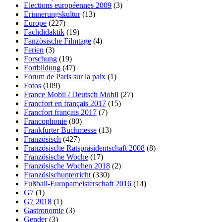
Elections européennes 2009
(3)
Erinnerungskultur
(13)
Europe
(227)
Fachdidaktik
(19)
Fanzösische Filmtage
(4)
Ferien
(3)
Forschung
(19)
Fortbildung
(47)
Forum de Paris sur la paix
(1)
Fotos
(109)
France Mobil / Deutsch Mobil
(27)
Francfort en français 2017
(15)
Francfort français 2017
(7)
Francophonie
(80)
Frankfurter Buchmesse
(13)
Französisch
(427)
Französische Ratspräsidentschaft 2008
(8)
Französische Woche
(17)
Französische Wochen 2018
(2)
Französischunterricht
(330)
Fußball-Europameisterschaft 2016
(14)
G7
(1)
G7 2018
(1)
Gastronomie
(3)
Gender
(3)