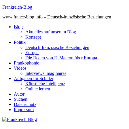
Skip
Frankreich-Blog
to
www.france-blog.info – Deutsch-französische Beziehungen
content
Blog
Aktuelles auf unserem Blog
Konzept
Politik
Deutsch-französische Beziehungen
Europa
Die Reden von E. Macron über Europa
Frankophonie
Videos
Interviews imaginaires
Aufgaben für Schüler
Künstliche Intelligenz
Online lernen
Autor
Suchen
Datenschutz
Impressum