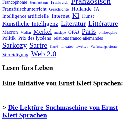
Französisch
Francophonie
Frankreich
Frankophonie
Hollande
Französischunterricht
IA
Geschichte
KI
Internet
Intelligence artificielle
Kunst
Literatur
Littérature
Künstliche Intelligenz
Paris
Merkel
Macron
OFAJ
philosophie
Medien
musique
Politik
Prix des lycéens
relations franco-allemandes
Sarkozy
Sartre
Twitter
Theater
Verfassungsreform
Sicard
Web 2.0
Verteidigung
Lesen fürs Leben
Eine Initiative von Ernst Klett Sprachen:
>
Die Lektüre-Suchmaschine von Ernst
Klett Sprachen