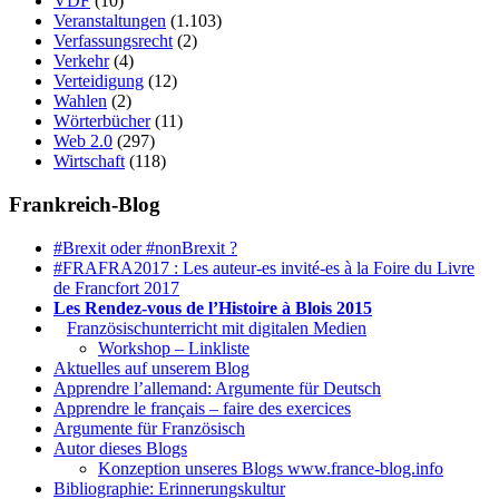
VDF
(10)
Veranstaltungen
(1.103)
Verfassungsrecht
(2)
Verkehr
(4)
Verteidigung
(12)
Wahlen
(2)
Wörterbücher
(11)
Web 2.0
(297)
Wirtschaft
(118)
Frankreich-Blog
#Brexit oder #nonBrexit ?
#FRAFRA2017 : Les auteur-es invité-es à la Foire du Livre
de Francfort 2017
Les Rendez-vous de l’Histoire à Blois 2015
1.
Französischunterricht mit digitalen Medien
Workshop – Linkliste
Aktuelles auf unserem Blog
Apprendre l’allemand: Argumente für Deutsch
Apprendre le français – faire des exercices
Argumente für Französisch
Autor dieses Blogs
Konzeption unseres Blogs www.france-blog.info
Bibliographie: Erinnerungskultur