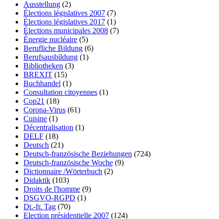
Ausstellung
(2)
Élections législatives 2007
(7)
Élections législatives 2017
(1)
Élections municipales 2008
(7)
Énergie nucléaire
(5)
Berufliche Bildung
(6)
Berufsausbildung
(1)
Bibliotheken
(3)
BREXIT
(15)
Buchhandel
(1)
Consultation citoyennes
(1)
Cop21
(18)
Corona-Virus
(61)
Cuisine
(1)
Décentralisation
(1)
DELF
(18)
Deutsch
(21)
Deutsch-französische Beziehungen
(724)
Deutsch-französische Woche
(9)
Dictionnaire /Wörterbuch
(2)
Didaktik
(103)
Droits de l'homme
(9)
DSGVO-RGPD
(1)
Dt.-fr. Tag
(70)
Election présidentielle 2007
(124)