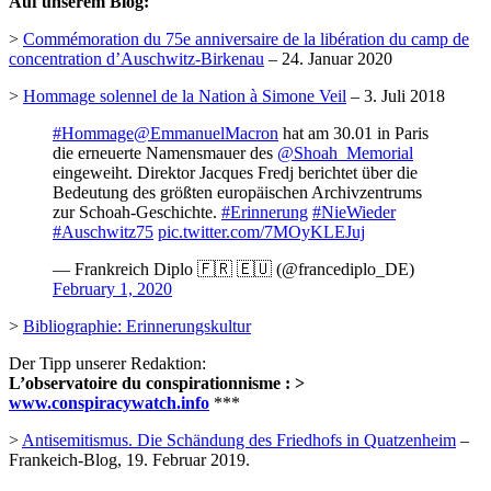
Auf unserem Blog:
>
Commémoration du 75e anniversaire de la libération du camp de
concentration d’Auschwitz-Birkenau
– 24. Januar 2020
>
Hommage solennel de la Nation à Simone Veil
– 3. Juli 2018
#Hommage
@EmmanuelMacron
hat am 30.01 in Paris
die erneuerte Namensmauer des
@Shoah_Memorial
eingeweiht. Direktor Jacques Fredj berichtet über die
Bedeutung des größten europäischen Archivzentrums
zur Schoah-Geschichte.
#Erinnerung
#NieWieder
#Auschwitz75
pic.twitter.com/7MOyKLEJuj
— Frankreich Diplo 🇫🇷 🇪🇺 (@francediplo_DE)
February 1, 2020
>
Bibliographie: Erinnerungskultur
Der Tipp unserer Redaktion:
L’observatoire du conspirationnisme : >
www.conspiracywatch.info
***
>
Antisemitismus. Die Schändung des Friedhofs in Quatzenheim
–
Frankeich-Blog, 19. Februar 2019.