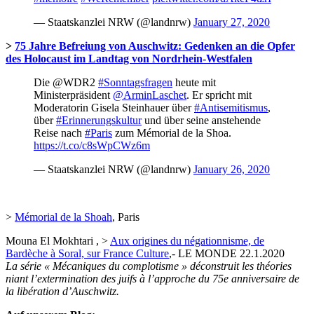
— Staatskanzlei NRW (@landnrw)
January 27, 2020
>
75 Jahre Befreiung von Auschwitz: Gedenken an die Opfer
des Holocaust im Landtag von Nordrhein-Westfalen
Die @WDR2
#Sonntagsfragen
heute mit
Ministerpräsident
@ArminLaschet
. Er spricht mit
Moderatorin Gisela Steinhauer über
#Antisemitismus
,
über
#Erinnerungskultur
und über seine anstehende
Reise nach
#Paris
zum Mémorial de la Shoa.
https://t.co/c8sWpCWz6m
— Staatskanzlei NRW (@landnrw)
January 26, 2020
>
Mémorial de la Shoah
, Paris
Mouna El Mokhtari , >
Aux origines du négationnisme, de
Bardèche à Soral, sur France Culture
,- LE MONDE 22.1.2020
La série « Mécaniques du complotisme » déconstruit les théories
niant l’extermination des juifs à l’approche du 75e anniversaire de
la libération d’Auschwitz.