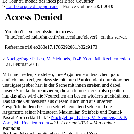
Le Tour du monde des idées par Brice Couturier
>
La rhétorique du populisme
– France-Culture -28.1.2019
>
Nachgefragt: P. Leo, M. Steinbeis, D.-P. Zorn, Mit Rechten reden
– 21. Februar 2018
Mit ihnen reden, sie stellen, ihre Argumente untersuchen, ganz
einfach ihnen zeigen, dass sie mit ihren Parolen nicht durchkommen,
unaufgeregt aber hart in der Sache mit ihnen streiten und dabei
unsere Streitkultur renovieren, die auch unter der GroKo gelitten
hat, das alles wird die Neurechten am besten wieder zurückdrängen.
Das ist die Quintessenz aus diesem Buch und aus unserem
Gespräch, in dem Per Leo sehr einleuchtend seine und die
Argumente seiner Mitautoren Maximilian Steinbeis und Daniel-
Pascal Zorn erklärt hat: >
Nachgefragt: P. Leo, M. Steinbeis, D.-P.
Zorn, Mit Rechten reden
–
21. Februar 2018 – Von Heiner
Wittmann
Per Leo, Maximilian Steinbeis, Daniel-Pascal Zorn