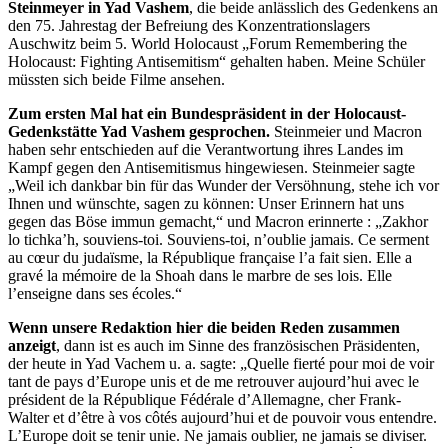
Steinmeyer in Yad Vashem
, die beide anlässlich des Gedenkens an
den 75. Jahrestag der Befreiung des Konzentrationslagers
Auschwitz beim 5. World Holocaust „Forum Remembering the
Holocaust: Fighting Antisemitism“ gehalten haben. Meine Schüler
müssten sich beide Filme ansehen.
Zum ersten Mal hat ein Bundespräsident in der Holocaust-
Gedenkstätte Yad Vashem gesprochen.
Steinmeier und Macron
haben sehr entschieden auf die Verantwortung ihres Landes im
Kampf gegen den Antisemitismus hingewiesen. Steinmeier sagte
„Weil ich dankbar bin für das Wunder der Versöhnung, stehe ich vor
Ihnen und wünschte, sagen zu können: Unser Erinnern hat uns
gegen das Böse immun gemacht,“ und Macron erinnerte : „Zakhor
lo tichka’h, souviens-toi. Souviens-toi, n’oublie jamais. Ce serment
au cœur du judaïsme, la République française l’a fait sien. Elle a
gravé la mémoire de la Shoah dans le marbre de ses lois. Elle
l’enseigne dans ses écoles.“
Wenn unsere Redaktion hier die beiden Reden zusammen
anzeigt
, dann ist es auch im Sinne des französischen Präsidenten,
der heute in Yad Vachem u. a. sagte: „Quelle fierté pour moi de voir
tant de pays d’Europe unis et de me retrouver aujourd’hui avec le
président de la République Fédérale d’Allemagne, cher Frank-
Walter et d’être à vos côtés aujourd’hui et de pouvoir vous entendre.
L’Europe doit se tenir unie. Ne jamais oublier, ne jamais se diviser.