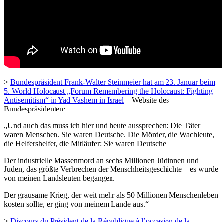
>
Bundespräsident Frank-Walter Steinmeier hat am 23. Januar beim
5. World Holocaust „Forum Remembering the Holocaust: Fighting
Antisemitism“ in Yad Vashem in Israel
– Website des
Bundespräsidenten:
„Und auch das muss ich hier und heute aussprechen: Die Täter
waren Menschen. Sie waren Deutsche. Die Mörder, die Wachleute,
die Helfershelfer, die Mitläufer: Sie waren Deutsche.
Der industrielle Massenmord an sechs Millionen Jüdinnen und
Juden, das größte Verbrechen der Menschheitsgeschichte – es wurde
von meinen Landsleuten begangen.
Der grausame Krieg, der weit mehr als 50 Millionen Menschenleben
kosten sollte, er ging von meinem Lande aus.“
>
Discours du Président de la République à l’occasion de la