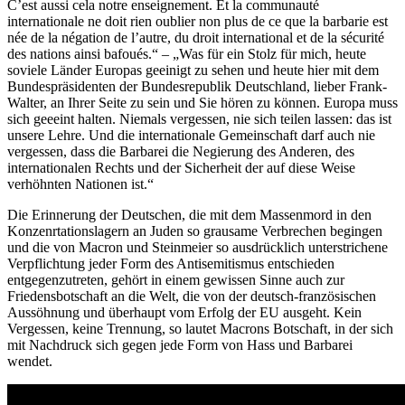
C’est aussi cela notre enseignement. Et la communauté
internationale ne doit rien oublier non plus de ce que la barbarie est
née de la négation de l’autre, du droit international et de la sécurité
des nations ainsi bafoués.“ – „Was für ein Stolz für mich, heute
soviele Länder Europas geeinigt zu sehen und heute hier mit dem
Bundespräsidenten der Bundesrepublik Deutschland, lieber Frank-
Walter, an Ihrer Seite zu sein und Sie hören zu können. Europa muss
sich geeeint halten. Niemals vergessen, nie sich teilen lassen: das ist
unsere Lehre. Und die internationale Gemeinschaft darf auch nie
vergessen, dass die Barbarei die Negierung des Anderen, des
internationalen Rechts und der Sicherheit der auf diese Weise
verhöhnten Nationen ist.“
Die Erinnerung der Deutschen, die mit dem Massenmord in den
Konzenrtationslagern an Juden so grausame Verbrechen begingen
und die von Macron und Steinmeier so ausdrücklich unterstrichene
Verpflichtung jeder Form des Antisemitismus entschieden
entgegenzutreten, gehört in einem gewissen Sinne auch zur
Friedensbotschaft an die Welt, die von der deutsch-französischen
Aussöhnung und überhaupt vom Erfolg der EU ausgeht. Kein
Vergessen, keine Trennung, so lautet Macrons Botschaft, in der sich
mit Nachdruck sich gegen jede Form von Hass und Barbarei
wendet.