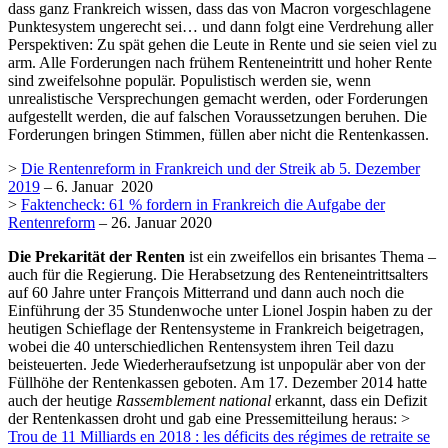
dass ganz Frankreich wissen, dass das von Macron vorgeschlagene
Punktesystem ungerecht sei… und dann folgt eine Verdrehung aller
Perspektiven: Zu spät gehen die Leute in Rente und sie seien viel zu
arm. Alle Forderungen nach frühem Renteneintritt und hoher Rente
sind zweifelsohne populär. Populistisch werden sie, wenn
unrealistische Versprechungen gemacht werden, oder Forderungen
aufgestellt werden, die auf falschen Voraussetzungen beruhen. Die
Forderungen bringen Stimmen, füllen aber nicht die Rentenkassen.
>
Die Rentenreform in Frankreich und der Streik ab 5. Dezember
2019
– 6. Januar 2020
>
Faktencheck: 61 % fordern in Frankreich die Aufgabe der
Rentenreform
– 26. Januar 2020
Die Prekarität der Renten
ist ein zweifellos ein brisantes Thema –
auch für die Regierung. Die Herabsetzung des Renteneintrittsalters
auf 60 Jahre unter François Mitterrand und dann auch noch die
Einführung der 35 Stundenwoche unter Lionel Jospin haben zu der
heutigen Schieflage der Rentensysteme in Frankreich beigetragen,
wobei die 40 unterschiedlichen Rentensystem ihren Teil dazu
beisteuerten. Jede Wiederheraufsetzung ist unpopulär aber von der
Füllhöhe der Rentenkassen geboten. Am 17. Dezember 2014 hatte
auch der heutige
Rassemblement national
erkannt, dass ein Defizit
der Rentenkassen droht und gab eine Pressemitteilung heraus: >
Trou de 11 Milliards en 2018 : les déficits des régimes de retraite se