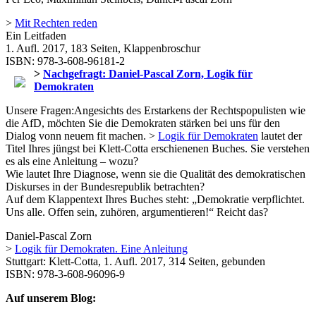
>
Mit Rechten reden
Ein Leitfaden
1. Aufl. 2017, 183 Seiten, Klappenbroschur
ISBN: 978-3-608-96181-2
>
Nachgefragt: Daniel-Pascal Zorn, Logik für
Demokraten
Unsere Fragen:Angesichts des Erstarkens der Rechtspopulisten wie
die AfD, möchten Sie die Demokraten stärken bei uns für den
Dialog vonn neuem fit machen. >
Logik für Demokraten
lautet der
Titel Ihres jüngst bei Klett-Cotta erschienenen Buches. Sie verstehen
es als eine Anleitung – wozu?
Wie lautet Ihre Diagnose, wenn sie die
Qualität des demokratischen
Diskurses in der Bundesrepublik betrachten?
Auf dem Klappentext Ihres Buches steht: „Demokratie verpflichtet.
Uns alle. Offen sein, zuhören, argumentieren!“ Reicht das?
Daniel-Pascal Zorn
>
Logik für Demokraten. Eine Anleitung
Stuttgart: Klett-Cotta, 1. Aufl. 2017, 314 Seiten, gebunden
ISBN: 978-3-608-96096-9
Auf unserem Blog: