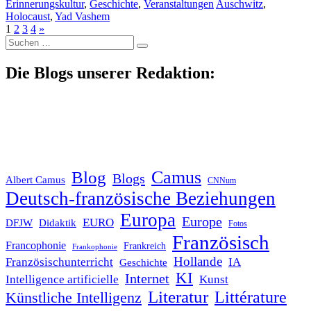
Erinnerungskultur
,
Geschichte
,
Veranstaltungen
Auschwitz
,
Holocaust
,
Yad Vashem
1
2
3
4
»
Suche
nach:
Die Blogs unserer Redaktion:
Blog
Camus
Blogs
Albert Camus
CNNum
Deutsch-französische Beziehungen
Europa
Europe
EURO
DFJW
Didaktik
Fotos
Französisch
Francophonie
Frankreich
Frankophonie
Hollande
Französischunterricht
IA
Geschichte
KI
Internet
Intelligence artificielle
Kunst
Literatur
Littérature
Künstliche Intelligenz