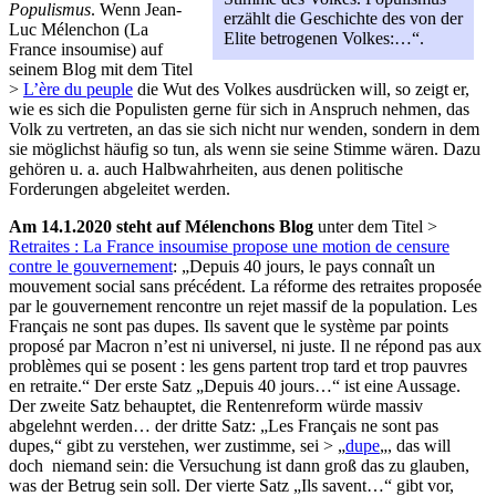
Populismus
. Wenn Jean-
erzählt die Geschichte des von der
Luc Mélenchon (La
Elite betrogenen Volkes:…“.
France insoumise) auf
seinem Blog mit dem Titel
>
L’ère du peuple
die Wut des Volkes ausdrücken will, so zeigt er,
wie es sich die Populisten gerne für sich in Anspruch nehmen, das
Volk zu vertreten, an das sie sich nicht nur wenden, sondern in dem
sie möglichst häufig so tun, als wenn sie seine Stimme wären. Dazu
gehören u. a. auch Halbwahrheiten, aus denen politische
Forderungen abgeleitet werden.
Am 14.1.2020 steht auf Mélenchons Blog
unter dem Titel >
Retraites : La France insoumise propose une motion de censure
contre le gouvernement
: „Depuis 40 jours, le pays connaît un
mouvement social sans précédent. La réforme des retraites proposée
par le gouvernement rencontre un rejet massif de la population. Les
Français ne sont pas dupes. Ils savent que le système par points
proposé par Macron n’est ni universel, ni juste. Il ne répond pas aux
problèmes qui se posent : les gens partent trop tard et trop pauvres
en retraite.“ Der erste Satz „Depuis 40 jours…“ ist eine Aussage.
Der zweite Satz behauptet, die Rentenreform würde massiv
abgelehnt werden… der dritte Satz: „Les Français ne sont pas
dupes,“ gibt zu verstehen, wer zustimme, sei > „
dupe
„, das will
doch niemand sein: die Versuchung ist dann groß das zu glauben,
was der Betrug sein soll. Der vierte Satz „Ils savent…“ gibt vor,