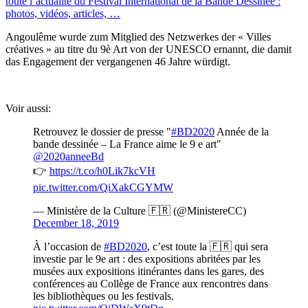
toute l’actualité du Festival International de la Bande Dessinée :
photos, vidéos, articles, …
Angoulême wurde zum Mitglied des Netzwerkes der « Villes
créatives » au titre du 9è Art von der UNESCO ernannt, die damit
das Engagement der vergangenen 46 Jahre würdigt.
Voir aussi:
Retrouvez le dossier de presse "
#BD2020
Année de la
bande dessinée – La France aime le 9 e art"
@2020anneeBd
👉
https://t.co/h0Lik7kcVH
pic.twitter.com/QiXakCGYMW
— Ministère de la Culture 🇫🇷 (@MinistereCC)
December 18, 2019
À l’occasion de
#BD2020
, c’est toute la 🇫🇷 qui sera
investie par le 9e art : des expositions abritées par les
musées aux expositions itinérantes dans les gares, des
conférences au Collège de France aux rencontres dans
les bibliothèques ou les festivals.