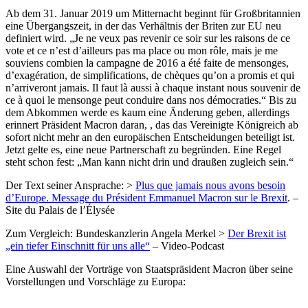
Ab dem 31. Januar 2019 um Mitternacht beginnt für Großbritannien
eine Übergangszeit, in der das Verhältnis der Briten zur EU neu
definiert wird. „Je ne veux pas revenir ce soir sur les raisons de ce
vote et ce n’est d’ailleurs pas ma place ou mon rôle, mais je me
souviens combien la campagne de 2016 a été faite de mensonges,
d’exagération, de simplifications, de chèques qu’on a promis et qui
n’arriveront jamais. Il faut là aussi à chaque instant nous souvenir de
ce à quoi le mensonge peut conduire dans nos démocraties.“ Bis zu
dem Abkommen werde es kaum eine Änderung geben, allerdings
erinnert Präsident Macron daran, , das das Vereinigte Königreich ab
sofort nicht mehr an den europäischen Entscheidungen beteiligt ist.
Jetzt gelte es, eine neue Partnerschaft zu begründen. Eine Regel
steht schon fest: „Man kann nicht drin und draußen zugleich sein.“
Der Text seiner Ansprache: >
Plus que jamais nous avons besoin
d’Europe. Message du Président Emmanuel Macron sur le Brexit
. –
Site du Palais de l’Élysée
Zum Vergleich: Bundeskanzlerin Angela Merkel >
Der Brexit ist
„ein tiefer Einschnitt für uns alle“
– Video-Podcast
Eine Auswahl der Vorträge von Staatspräsident Macron über seine
Vorstellungen und Vorschläge zu Europa: