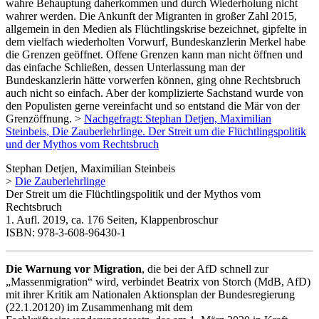
wahre Behauptung daherkommen und durch Wiederholung nicht
wahrer werden. Die Ankunft der Migranten in großer Zahl 2015,
allgemein in den Medien als Flüchtlingskrise bezeichnet, gipfelte in
dem vielfach wiederholten Vorwurf, Bundeskanzlerin Merkel habe
die Grenzen geöffnet. Offene Grenzen kann man nicht öffnen und
das einfache Schließen, dessen Unterlassung man der
Bundeskanzlerin hätte vorwerfen können, ging ohne Rechtsbruch
auch nicht so einfach. Aber der komplizierte Sachstand wurde von
den Populisten gerne vereinfacht und so entstand die Mär von der
Grenzöffnung. >
Nachgefragt: Stephan Detjen, Maximilian
Steinbeis, Die Zauberlehrlinge. Der Streit um die Flüchtlingspolitik
und der Mythos vom Rechtsbruch
Stephan Detjen, Maximilian Steinbeis
>
Die Zauberlehrlinge
Der Streit um die Flüchtlingspolitik und der Mythos vom
Rechtsbruch
1. Aufl. 2019, ca. 176 Seiten, Klappenbroschur
ISBN: 978-3-608-96430-1
Die Warnung vor Migration
, die bei der AfD schnell zur
„Massenmigration“ wird, verbindet Beatrix von Storch (MdB, AfD)
mit ihrer Kritik am Nationalen Aktionsplan der Bundesregierung
(22.1.20120) im Zusammenhang mit dem