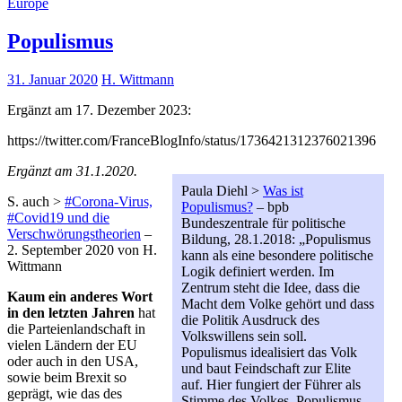
Europe
Populismus
31. Januar 2020
H. Wittmann
Ergänzt am 17. Dezember 2023:
https://twitter.com/FranceBlogInfo/status/1736421312376021396
Ergänzt am 31.1.2020.
Paula Diehl >
Was ist
S. auch >
#Corona-Virus,
Populismus?
– bpb
#Covid19 und die
Bundeszentrale für politische
Verschwörungstheorien
–
Bildung, 28.1.2018: „Populismus
2. September 2020 von H.
kann als eine besondere politische
Wittmann
Logik definiert werden. Im
Zentrum steht die Idee, dass die
Kaum ein anderes Wort
Macht dem Volke gehört und dass
in den letzten Jahren
hat
die Politik Ausdruck des
die Parteienlandschaft in
Volkswillens sein soll.
vielen Ländern der EU
Populismus idealisiert das Volk
oder auch in den USA,
und baut Feindschaft zur Elite
sowie beim Brexit so
auf. Hier fungiert der Führer als
geprägt, wie das des
Stimme des Volkes. Populismus