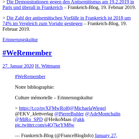
>
Die Demonstrationen gegen den Antisemitismus am 19.2.2019 in
Paris und überall in Frankreich
– Frankeich-Blog, 19. Februar 2019.
>
Die Zahl der antisemitischen Vorfälle in Frankreich ist 2018 um
74% im Vergleich zum Vorjahr gestiegen
– Frankeich-Blog, 19.
Februar 2019.
Erinnerungskultur
#WeRemember
27. Januar 2020
H. Wittmann
#WeRemember
Notre bibliographie:
Culture mémorielle – Erinnerungskultur
>
https://t.co/nvXFMwRol0
@MichaelaWiegel
@EKV_klettverlag
@PierreBuhler
@AdeMontchalin
@MiRo_SPD
@HeikoMaas
@akk
pic.twitter.com/s4Q7keYM8w
— Frankreich-Blog (@FranceBlogInfo)
January 27,