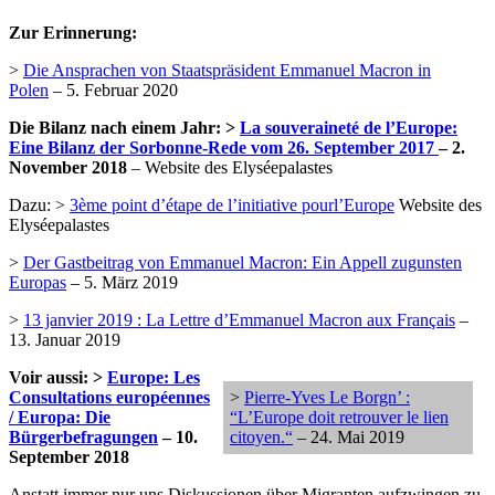
Zur Erinnerung:
>
Die Ansprachen von Staatspräsident Emmanuel Macron in
Polen
– 5. Februar 2020
Die Bilanz nach einem Jahr: >
La souveraineté de l’Europe:
Eine Bilanz der Sorbonne-Rede vom 26. September 2017
– 2.
November 2018
– Website des Elyséepalastes
Dazu: >
3ème point d’étape de l’initiative pourl’Europe
Website des
Elyséepalastes
>
Der Gastbeitrag von Emmanuel Macron: Ein Appell zugunsten
Europas
– 5. März 2019
>
13 janvier 2019 : La Lettre d’Emmanuel Macron aux Français
–
13. Januar 2019
Voir aussi: >
Europe: Les
Consultations européennes
>
Pierre-Yves Le Borgn’ :
/ Europa: Die
“L’Europe doit retrouver le lien
Bürgerbefragungen
– 10.
citoyen.“
– 24. Mai 2019
September 2018
Anstatt immer nur uns Diskussionen über Migranten aufzwingen zu