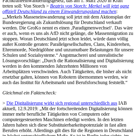
Fachkräfteeinwanderungsgesetz, das am 1. März 2020 in Kraft
treten soll: Von Storch >
Beatrix von Storch: Merkel will jetzt ganz
offiziell Deutschland zu einem Einwanderungsland machen
:
„„Merkels Masseneinwanderung soll jetzt mit dem Aktionsplan der
Bundesregierung als Zukunftslösung für Deutschland verkauft
werden. Die GroKo nennt es einen ‚Paradigmenwechsel‘. Das wäre
er auch, wenn es uns als AfD nicht gelänge, die Massenmigration zu
stoppen. Woran Deutschland jetzt schon leidet, würde dann völlig
außer Kontrolle geraten: Parallelgesellschaften, Clans, Kinderehen,
Ehrenmorde, Niedriglöhne und unzumutbare Belastungen für unsere
Schulen und Sozialsysteme.“ Angstmacherei und unrealistische
Lösungsvorschläge: „Durch die Rationalisierung und Digitalisierung
werden in den kommenden Jahrzehnten Millionen von
Arbeitsplätzen verschwinden. Auch Tätigkeiten, die bisher als nicht
ersetzbar galten, können von Robotern übernommen werden, wie
auch das Institut für Arbeitsmarkt und Berufsforschung feststellt.“
Gleichmal ein Faktencheck:
>
Die Digitalisierung wirkt sich regional unterschiedlich aus
IAB
aktuell, 12.9.2019: „Mit der fortschreitenden Digitalisierung können
immer mehr berufliche Tätigkeiten von Computern oder
computergesteuerten Maschinen erledigt werden. In den letzten
Jahren haben sich diese Substituierbarkeitspotenziale in fast allen
Berufen erhöht. Allerdings gilt dies für die Regionen in Deutschland
in höchst unterschiedlichem Maße. So ist in Berlin jeder siebte, im