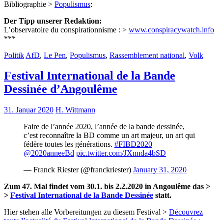
Bibliographie >
Populismus
:
Der Tipp unserer Redaktion:
L’observatoire du conspirationnisme : >
www.conspiracywatch.info
***
Politik
AfD
,
Le Pen
,
Populismus
,
Rassemblement national
,
Volk
Festival International de la Bande
Dessinée d’Angoulême
31. Januar 2020
H. Wittmann
Faire de l’année 2020, l’année de la bande dessinée,
c’est reconnaître la BD comme un art majeur, un art qui
fédère toutes les générations.
#FIBD2020
@2020anneeBd
pic.twitter.com/JXnnda4bSD
— Franck Riester (@franckriester)
January 31, 2020
Zum 47. Mal findet vom 30.1. bis 2.2.2020 in Angoulême das >
>
Festival International de la Bande Dessinée
statt.
Hier stehen alle Vorbereitungen zu diesem Festival >
Découvrez