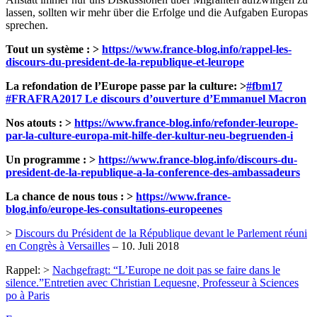
lassen, sollten wir mehr über die Erfolge und die Aufgaben Europas
sprechen.
Tout un système : >
https://www.
france-blog.info/rappel-les-
dis
cours-du-president-de-la-republique-et-leurope
La refondation de l’Europe passe par la culture: >
#fbm17
#FRAFRA2017 Le discours d’ouverture d’Emmanuel Macron
Nos atouts : >
https://www.
france-blog.info/refonder-leuro
pe-
par-la-culture-europa-mit-hilfe-der-kultur-neu-begruenden-i
Un programme : >
https://www.
france-blog.info/discours-du-
pr
esident-de-la-republique-a-la-conference-des-ambassadeurs
La chance de nous tous : >
https://www.
france-
blog.info/europe-les-con
sultations-europeenes
>
Discours du Président de la République devant le Parlement réuni
en Congrès à Versailles
– 10. Juli 2018
Rappel: >
Nachgefragt: “L’Europe ne doit pas se faire dans le
silence.”Entretien avec Christian Lequesne, Professeur à Sciences
po à Paris