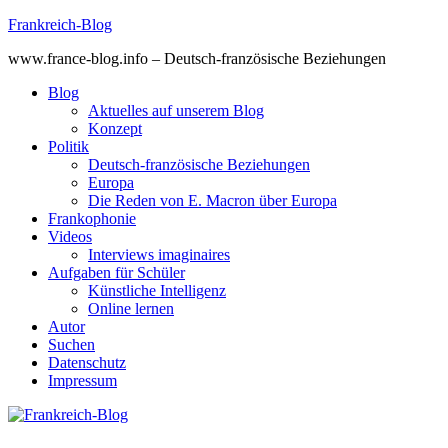
Skip
Frankreich-Blog
to
www.france-blog.info – Deutsch-französische Beziehungen
content
Blog
Aktuelles auf unserem Blog
Konzept
Politik
Deutsch-französische Beziehungen
Europa
Die Reden von E. Macron über Europa
Frankophonie
Videos
Interviews imaginaires
Aufgaben für Schüler
Künstliche Intelligenz
Online lernen
Autor
Suchen
Datenschutz
Impressum