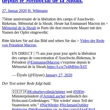
depuis le Mémorial de la Shoah.
27. Januar 2020
H. Wittmann
75ème anniversaire de la libération des camps d’Auschwitz-
Birkenau. Mémorial de la Shoah. Heute hat Emmanuel Macron im >
Mémorial de la Shoah
in Paris die dort renovierte Mauer mit den
Namen der Opfer eingeweiht:
Bitte klicken Sie auf das Bild und sehen Sie das >
Video der Rede
von Präsident Macron
.
EN DIRECT | 75 ans jour pour jour après la libération
des camps de concentration d’Auschwitz-Birkenau, le
Président
@EmmanuelMacron
s’exprime depuis le
Mémorial de la Shoah.
https://t.co/7e4MHnvX6T
— Élysée (@Elysee)
January 27, 2020
Der Text seiner Rede folgt bald.
🇩🇪🇫🇷
#Kulturbevollmächtigter
und
#NRW
-
Ministerpräsident
@ArminLaschet
anlässlich des
Holocaust-Gedenktages: "'Nie wieder' muss Teil der
Staatsräson sein."
#NieWieder
#NeJamaisOublier
#mémoire
#WeRemember
pic.twitter.com/dAkeF4tzrI