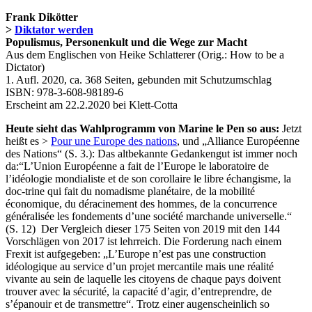
Frank Dikötter
>
Diktator werden
Populismus, Personenkult und die Wege zur Macht
Aus dem Englischen von Heike Schlatterer (Orig.: How to be a
Dictator)
1. Aufl. 2020, ca. 368 Seiten, gebunden mit Schutzumschlag
ISBN: 978-3-608-98189-6
Erscheint am 22.2.2020 bei Klett-Cotta
Heute sieht das Wahlprogramm von Marine le Pen so aus:
Jetzt
heißt es >
Pour une Europe des nations
, und „Alliance Européenne
des Nations“ (S. 3.): Das altbekannte Gedankengut ist immer noch
da:“L’Union Européenne a fait de l’Europe le laboratoire de
l’idéologie mondialiste et de son corollaire le libre échangisme, la
doc-trine qui fait du nomadisme planétaire, de la mobilité
économique, du déracinement des hommes, de la concurrence
généralisée les fondements d’une société marchande universelle.“
(S. 12) Der Vergleich dieser 175 Seiten von 2019 mit den 144
Vorschlägen von 2017 ist lehrreich. Die Forderung nach einem
Frexit ist aufgegeben: „L’Europe n’est pas une construction
idéologique au service d’un projet mercantile mais une réalité
vivante au sein de laquelle les citoyens de chaque pays doivent
trouver avec la sécurité, la capacité d’agir, d’entreprendre, de
s’épanouir et de transmettre“. Trotz einer augenscheinlich so