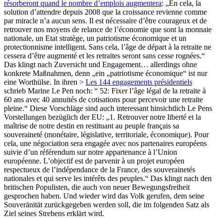
résorberont quand le nombre d’emplois augmentera
: „En cela, la
solution d’attendre depuis 2008 que la croissance revienne comme
par miracle n’a aucun sens. Il est nécessaire d’être courageux et de
retrouver nos moyens de relance de l’économie que sont la monnaie
nationale, un Etat stratège, un patriotisme économique et un
protectionnisme intelligent. Sans cela, l’âge de départ à la retraite ne
cessera d’être augmenté et les retraites seront sans cesse rognées.“
Das klingt nach Zuversicht und Engagement… allerdings ohne
konkrete Maßnahmen, denn „ein „patriotisme économique“ ist nur
eine Worthülse. In ihren >
Les 144 engagements présidentiels
schrieb Marine Le Pen noch: “ 52: Fixer l’âge légal de la retraite à
60 ans avec 40 annuités de cotisations pour percevoir une retraite
pleine.“ Diese Vorschläge sind auch interessant hinsichtlich Le Pens
Vorstellungen bezüglich der EU: „1. Retrouver notre liberté et la
maîtrise de notre destin en restituant au peuple français sa
souveraineté (monétaire, législative, territoriale, économique). Pour
cela, une négociation sera engagée avec nos partenaires européens
suivie d’un référendum sur notre appartenance à l’Union
européenne. L’objectif est de parvenir à un projet européen
respectueux de l’indépendance de la France, des souverainetés
nationales et qui serve les intérêts des peuples.“ Das klingt nach den
britischen Populisten, die auch von neuer Bewegungsfreiheit
gesprochen haben. Und wieder wird das Volk gerufen, dem seine
Souveränität zurückgegeben werden soll, die im folgenden Satz als
Ziel seines Strebens erklärt wird.