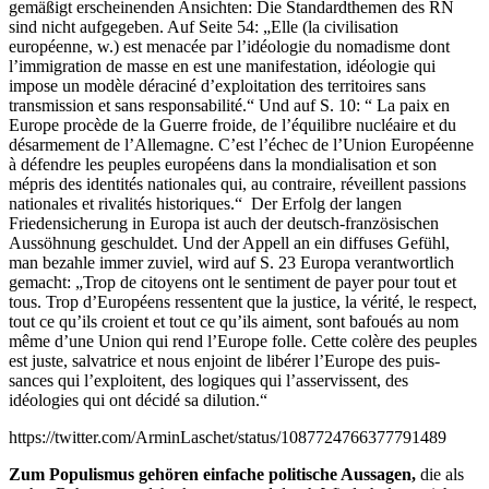
gemäßigt erscheinenden Ansichten: Die Standardthemen des RN
sind nicht aufgegeben. Auf Seite 54: „Elle (la civilisation
européenne, w.) est menacée par l’idéologie du nomadisme dont
l’immigration de masse en est une manifestation, idéologie qui
impose un modèle déraciné d’exploitation des territoires sans
transmission et sans responsabilité.“ Und auf S. 10: “ La paix en
Europe procède de la Guerre froide, de l’équilibre nucléaire et du
désarmement de l’
Allemagne
. C’est l’échec de l’Union Européenne
à défendre les peuples européens dans la mondialisation et son
mépris des identités nationales qui, au contraire, réveillent passions
nationales et rivalités historiques.“ Der Erfolg der langen
Friedensicherung in Europa ist auch der deutsch-französischen
Aussöhnung geschuldet. Und der Appell an ein diffuses Gefühl,
man bezahle immer zuviel, wird auf S. 23 Europa verantwortlich
gemacht: „Trop de citoyens ont le sentiment de payer pour tout et
tous. Trop d’Européens ressentent que la justice, la vérité, le respect,
tout ce qu’ils croient et tout ce qu’ils aiment, sont bafoués au nom
même d’une Union qui rend l’Europe folle.
Cette colère des
peuple
s
est juste, salvatrice
et nous enjoint de libérer l’Europe des puis-
sances qui l’exploitent, des logiques qui l’asservissent, des
idéologies qui ont décidé sa dilution.“
https://twitter.com/ArminLaschet/status/1087724766377791489
Zum Populismus gehören einfache politische Aussagen,
die als