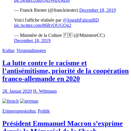
pic.twitter.com/QiDWaX9tDq
— Franck Riester (@franckriester)
December 18, 2019
Voici l'affiche réalisée par
@JosephFalzonBD
pic.twitter.com/86RvOUGOg2
— Ministère de la Culture 🇫🇷 (@MinistereCC)
December 18, 2019
Kultur
,
Veranstaltungen
La lutte contre le racisme et
l’antisémitisme, priorité de la coopération
franco-allemande en 2020
28. Januar 2020
H. Wittmann
Erinnerungskultur
,
Politik
Président Emmanuel Macron s’exprime