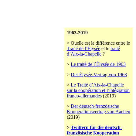
1963-2019
> Quelle est la différence entre le
Traité de l’Élysée
et le
traité
d’Aix-la-Chapelle
?
>
Le traité de l`Élysée de 1963
>
Der Élysée-Vertrag von 1963
>
Le Traité d’Aix-la-Chapelle
sur la coopération et l’intégration
franco-allemandes
(2019)
>
Der deutsch-französische
Kooperationsvertrag von Aachen
(2019)
>
Twittern für die deutsch-
französische Kooperation