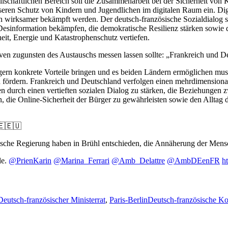
schaftlichen Bereich soll die Zusammenarbeit bei der Sicherheit von Kü
sseren Schutz von Kindern und Jugendlichen im digitalen Raum ein. Di
irksamer bekämpft werden. Der deutsch-französische Sozialdialog so
esinformation bekämpfen, die demokratische Resilienz stärken sowie 
eit, Energie und Katastrophenschutz vertiefen.
tiven zugunsten des Austauschs messen lassen sollte: „Frankreich und De
rn konkrete Vorteile bringen und es beiden Ländern ermöglichen mus
fördern. Frankreich und Deutschland verfolgen einen mehrdimensionale
en durch einen vertieften sozialen Dialog zu stärken, die Beziehunge
n, die Online-Sicherheit der Bürger zu gewährleisten sowie den Allta
🇪🇪🇺
ische Regierung haben in Brühl entschieden, die Annäherung der Men
le.
@PrienKarin
@Marina_Ferrari
@Amb_Delattre
@AmbDEenFR
h
Deutsch-französischer Ministerrat
,
Paris-BerlinDeutsch-französische K