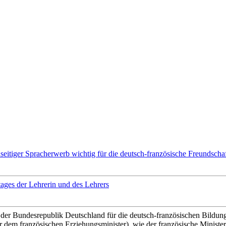
tiger Spracher­werb wichtig für die deu­tsch-französische Freundschaf
tages der Lehrerin und des Lehrers
e der Bundesrepublik Deutschland für die deutsch-französischen Bildun
r dem französischen Erziehungsminister), wie der französische Minister