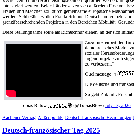
Rechenzentren und Hochleistungsrechnern gefördert werden. Im gesell
intensiviert werden. Beide Länder setzen sich außerdem für einen be
Frauen und Mädchen soll durch gemeinsame europäische Maßnahmen w
werden. Schließlich wollen Frankreich und Deutschland gemeinsam D
grenzüberschreitenden Projekten in den Bereichen Mobilität, Gesundh
Diese Stellungnahme sollte als Richtschnur dienen, an der sich Initia
Zusammenarbeit den Bürge
demokratisches Modell zu 
sozialer Herausforderung
Jugendprojekte zu festige
zu verbessern.“
Quel message! ✨🇫🇷🇩
Die deutsche und französ
So geht Zukunft. Ensemb
— Tobias Bütow 🇺🇦🇪🇺🌍 (@TobiasBtow)
July 18, 2026
Aachener Vertrag
,
Außenpolitik
,
Deutsch-französische Beziehungen
Deutsch-französischer Tag 2025