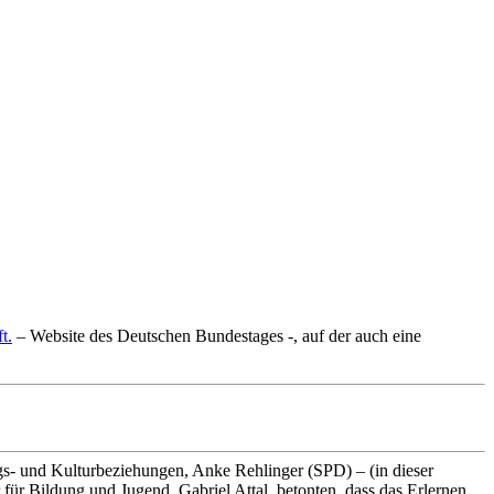
t.
– Website des Deutschen Bundestages -, auf der auch eine
gs- und Kulturbeziehungen, Anke Rehlinger (SPD) – (in dieser
 für Bildung und Jugend, Gabriel Attal, betonten, dass das Erlernen