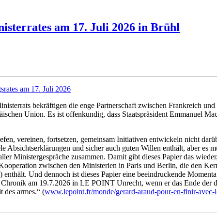
isterrates am 17. Juli 2026 in Brühl
srates am 17. Juli 2026
nisterrats bekräftigen die enge Partnerschaft zwischen Frankreich und
äischen Union. Es ist offenkundig, dass Staatspräsident Emmanuel M
efen, vereinen, fortsetzen, gemeinsam Initiativen entwickeln nicht da
le Absichtserklärungen und sicher auch guten Willen enthält, aber es 
aller Ministergespräche zusammen. Damit gibt dieses Papier das wieder
he Kooperation zwischen den Ministerien in Paris und Berlin, die den K
 enthält. Und dennoch ist dieses Papier eine beeindruckende Momenta
r Chronik am 19.7.2026 in LE POINT Unrecht, wenn er das Ende der deu
t des armes.“ (
www.lepoint.fr/monde/gerard-araud-pour-en-finir-avec-