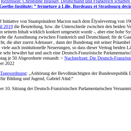
|
Rezension: Christophe Braouet, Deutschland und Frankreich schaffen
Goethe-Institute: ” fermeture à Lille, Bordeaux et Strasbourg déci
 Initiative von Staatspräsident Macron nach dem Élyséevertrag von 1
il 2019
die Beurteilung, bzw. die Unterschiede zwischen den beiden Ver
seinem Inhalt wirklich konkret umgesetzt wurde -, aber eine hohe Sym
gelte die Aussöhnung zwischen Frankreich und Deutschland; für de Gaull
icht, die aber zuerst Adenauer , dann der Bundestag mit seiner Präambe
viele auch institutionelle Neuerungen, so dass dieser Vertrag beiden L
sehr bewährt hat und auch eine Deutsch-Französische Parlamentarische 
ag je 50 Abgeordnete entsandt: >
Nachgefragt: Die Deutsch-Französi
er 2022
Tagesordnung
: „Anhörung der Bevollmächtigten der Bundesrepublik D
für Bildung und Jugend, Gabriel Attal:“
tt der 10. Sitzung der Deutsch-Französischen Parlamentarischen Versa