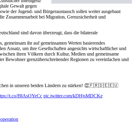
nstlicher Intelligenz
gitale Gewalt gegen
wie der Jugend- und Bürgeraustausch sollen weiter ausgebaut
die Zusammenarbeit bei Migration, Grenzsicherheit und
utschland sind davon überzeugt, dass die bilaterale
s, gemeinsam ihr auf gemeinsamen Werten basierendes
n Ansatz, um ihre Gesellschaften angesichts wirtschaftlicher und
n zwischen ihren Völkern durch Kultur, Medien und gemeinsame
g der Bewohner grenzüberschreitender Regionen zu vereinfachen und
schen in unseren beiden Ländern zu stärken! 👏🇫🇷🇩🇪🇪🇺
ttps://t.co/I9lAsOYeCc
pic.twitter.com/kDHjsMDCKe
ooperation