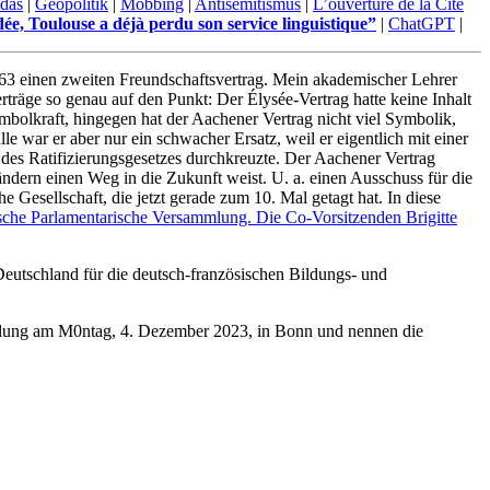
 das
|
Geopolitik
|
Mobbing
|
Antisemitismus
|
L’ouverture de la Cité
dée, Toulouse a déjà perdu son service linguistique”
|
ChatGPT
|
963 einen zweiten Freundschaftsvertrag. Mein akademischer Lehrer
träge so genau auf den Punkt: Der Élysée-Vertrag hatte keine Inhalt
bolkraft, hingegen hat der Aachener Vertrag nicht viel Symbolik,
e war er aber nur ein schwacher Ersatz, weil er eigentlich mit einer
l des Ratifizierungsgesetzes durchkreuzte. Der Aachener Vertrag
ändern einen Weg in die Zukunft weist. U. a. einen Ausschuss für die
Gesellschaft, die jetzt gerade zum 10. Mal getagt hat. In diese
sche Parlamentarische Versammlung. Die Co-Vorsitzenden Brigitte
eutschland für die deutsch-französischen Bildungs- und
mmlung am M0ntag, 4. Dezember 2023, in Bonn und nennen die