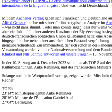
|
Adventskalender
|
COP28 – La crise climatique nous concerne tous
internationale de la langue française
: Und was macht Deutschland?
|
Mit dem
Aachener Vertrag
gaben sich Frankreich und Deutschland auf
Alfred Grosser
brachte mit seiner für ihn so typischen Analyse im
Apr
– was nicht ganz stimmt… oder man könnte sagen, dass nur wenig von 
aber viel Inhalt.“ In einer anderen Kurzform: der Élyséevertrag besie
deutsch-französischen politischen Union geliebäugelt hatte; eine Abs
hingegen brachte neben einer ausdrücklichen Bestandsverpflichtung – 
grenzüberschreitende Zusammenarbeit, der sich schon in der Pandemie 
Versammlung werden von der Nationalversammlung und dem Bundest
Klinkert und Nils Schmid antworten auf unsere Fragen
– 15. Novemb
In der 10. Sitzung am 4. Dezember 2023 stand u.a. als TOP 2 auf der
Kulturbeziehungen, Anke Rehlinger, und des französischen Ministers 
Solange noch kein Wortprotokoll vorliegt, zeigen wir den Mitschni
Redner:
TOP2:
23’14“: Ministerpräsidentin Anke Rehlinger
28’16“: Ministre de l’Éducation Gabriel Attal
27’04“: Befragung