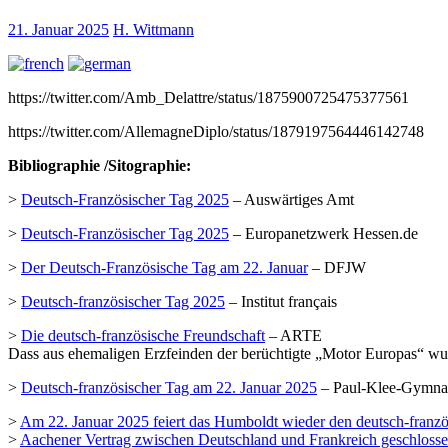
21. Januar 2025
H. Wittmann
https://twitter.com/Amb_Delattre/status/1875900725475377561
https://twitter.com/AllemagneDiplo/status/1879197564446142748
Bibliographie /Sitographie:
>
Deutsch-Französischer Tag 2025
– Auswärtiges Amt
>
Deutsch-Französischer Tag 2025
– Europanetzwerk Hessen.de
>
Der Deutsch-Französische Tag am 22. Januar
– DFJW
>
Deutsch-französischer Tag 2025
– Institut français
>
Die deutsch-französische Freundschaft
– ARTE
Dass aus ehemaligen Erzfeinden der berüchtigte „Motor Europas“ wurde,
>
Deutsch-französischer Tag am 22. Januar 2025
– Paul-Klee-Gymnas
>
Am 22. Januar 2025 feiert das Humboldt wieder den deutsch-franzö
>
Aachener Vertrag zwischen Deutschland und Frankreich geschloss