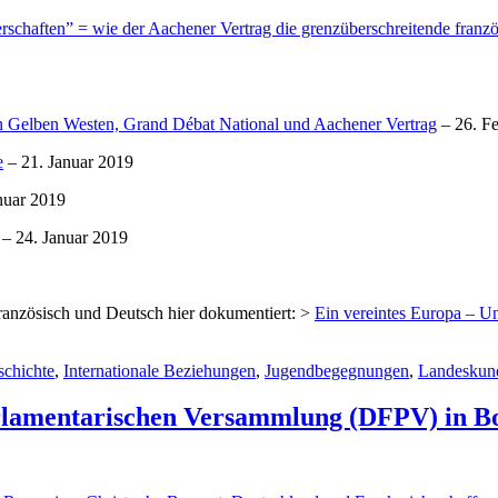
rschaften” = wie der Aachener Vertrag die grenzüberschreitende franz
n Gelben Westen, Grand Débat National und Aachener Vertrag
– 26. F
e
– 21. Januar 2019
nuar 2019
– 24. Januar 2019
ranzösisch und Deutsch hier dokumentiert: >
Ein vereintes Europa – U
chichte
,
Internationale Beziehungen
,
Jugendbegegnungen
,
Landeskun
arlamentarischen Versammlung (DFPV) in B