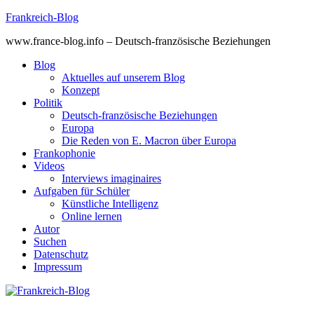
Skip
Frankreich-Blog
to
www.france-blog.info – Deutsch-französische Beziehungen
content
Blog
Aktuelles auf unserem Blog
Konzept
Politik
Deutsch-französische Beziehungen
Europa
Die Reden von E. Macron über Europa
Frankophonie
Videos
Interviews imaginaires
Aufgaben für Schüler
Künstliche Intelligenz
Online lernen
Autor
Suchen
Datenschutz
Impressum