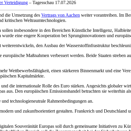
er Verteidigung
– Tagesschau 17.07.2026
 und die Umsetzung des
Vertrags von Aachen
weiter vorantreiben. Im Be
nd kritischen Weltraumtechnologien.
sollen insbesondere in den Bereichen Künstliche Intelligenz, Halblei
wurde eine engere Kooperation bei Sprunginnovationen und europäis
weiterentwickeln, den Ausbau der Wasserstoffinfrastruktur beschleunig
me europäische Maßnahmen verbessert werden. Beide Staaten streben a
mehr Wettbewerbsfähigkeit, einen stärkeren Binnenmarkt und eine Vere
opäischen Kapitalmärkte.
nd die internationale Rolle des Euro stärken. Angesichts globaler wirt
as aus. Den europäischen Emissionshandel betrachten sie weiterhin als 
ge und technologieneutrale Rahmenbedingungen an.
dern und zukunftsorientiert gestalten. Frankreich und Deutschland u
gitalen Souveränität Europas soll durch gemeinsame Initiativen zu Küns