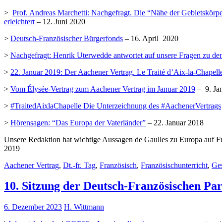
>
Prof. Andreas Marchetti: Nachgefragt. Die “Nähe der Gebietskörpe
erleichtert
– 12. Juni 2020
>
Deutsch-Französischer Bürgerfonds
– 16. April 2020
>
Nachgefragt: Henrik Uterwedde antwortet auf unsere Fragen zu de
>
22. Januar 2019: Der Aachener Vertrag. Le Traité d’Aix-la-Chapell
>
Vom Élysée-Vertrag zum Aachener Vertrag im Januar 2019
– 9. Ja
>
#TraitedAixlaChapelle Die Unterzeichnung des #AachenerVertrags
>
Hörensagen: “Das Europa der Vaterländer”
– 22. Januar 2018
Unsere Redaktion hat wichtige Aussagen de Gaulles zu Europa auf F
2019
Aachener Vertrag
,
Dt.-fr. Tag
,
Französisch
,
Französischunterricht
,
Ges
10. Sitzung der Deutsch-Französischen P
6. Dezember 2023
H. Wittmann