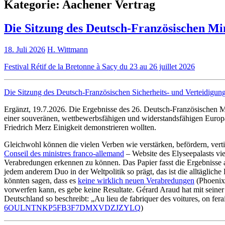
Kategorie:
Aachener Vertrag
Die Sitzung des Deutsch-Französischen Min
18. Juli 2026
H. Wittmann
Festival Rétif de la Bretonne à Sacy du 23 au 26 juillet 2026
Die Sitzung des Deutsch-Französischen Sicherheits- und Verteidigung
Ergänzt, 19.7.2026. Die Ergebnisse des 26. Deutsch-Französischen Mi
einer souveränen, wettbewerbsfähigen und widerstandsfähigen Europ
Friedrich Merz Einigkeit demonstrieren wollten.
Gleichwohl können die vielen Verben wie verstärken, befördern, verti
Conseil des ministres franco-allemand
– Website des Elyseepalasts vie
Verabredungen erkennen zu können. Das Papier fasst die Ergebnisse 
jedem anderem Duo in der Weltpolitik so prägt, das ist die alltäglic
könnten sagen, dass es
keine wirklich neuen Verabredungen
(Phoenix)
vorwerfen kann, es gebe keine Resultate. Gérard Araud hat mit seine
Deutschland so beschreibt: „Au lieu de fabriquer des voitures, on ferai
6OULNTNKP5FB3F7DMXVDZJZYLQ
)