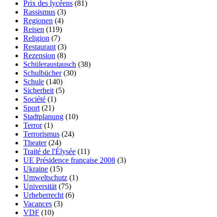
Prix des lycéens
(81)
Rassismus
(3)
Regionen
(4)
Reisen
(119)
Religion
(7)
Restaurant
(3)
Rezension
(8)
Schüleraustausch
(38)
Schulbücher
(30)
Schule
(140)
Sicherheit
(5)
Société
(1)
Sport
(21)
Stadtplanung
(10)
Terror
(1)
Terrorismus
(24)
Theater
(24)
Traité de l'Élysée
(11)
UE Présidence française 2008
(3)
Ukraine
(15)
Umweltschutz
(1)
Universität
(75)
Urheberrecht
(6)
Vacances
(3)
VDF
(10)