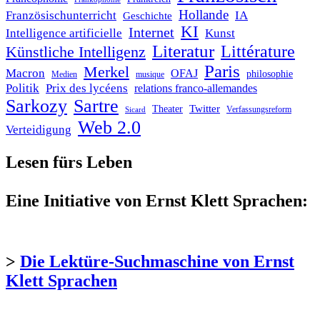
Hollande
Französischunterricht
IA
Geschichte
KI
Internet
Intelligence artificielle
Kunst
Literatur
Littérature
Künstliche Intelligenz
Paris
Merkel
Macron
OFAJ
philosophie
Medien
musique
Politik
Prix des lycéens
relations franco-allemandes
Sarkozy
Sartre
Twitter
Theater
Verfassungsreform
Sicard
Web 2.0
Verteidigung
Lesen fürs Leben
Eine Initiative von Ernst Klett Sprachen:
>
Die Lektüre-Suchmaschine von Ernst
Klett Sprachen