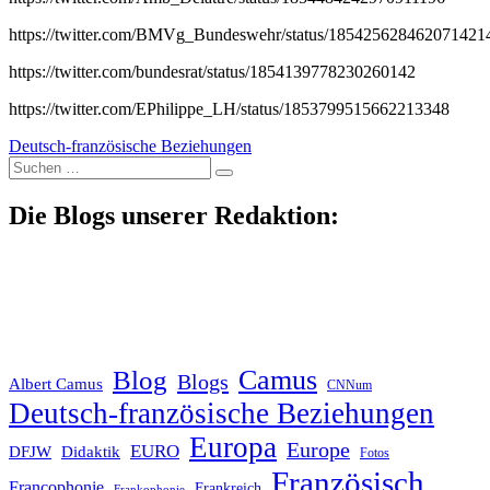
https://twitter.com/BMVg_Bundeswehr/status/185425628462071421
https://twitter.com/bundesrat/status/1854139778230260142
https://twitter.com/EPhilippe_LH/status/1853799515662213348
Deutsch-französische Beziehungen
Suche
nach:
Die Blogs unserer Redaktion:
Blog
Camus
Blogs
Albert Camus
CNNum
Deutsch-französische Beziehungen
Europa
Europe
EURO
DFJW
Didaktik
Fotos
Französisch
Francophonie
Frankreich
Frankophonie