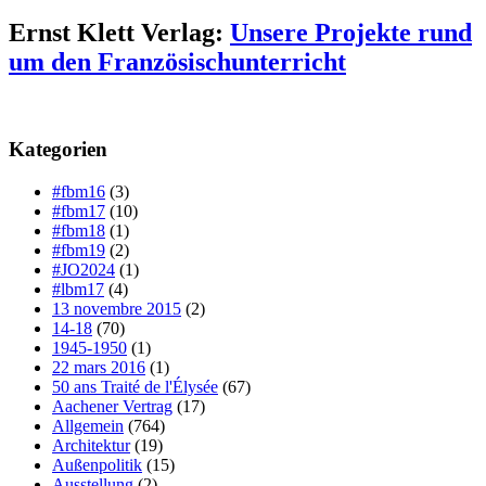
Ernst Klett Verlag:
Unsere Projekte rund
um den Französischunterricht
Kategorien
#fbm16
(3)
#fbm17
(10)
#fbm18
(1)
#fbm19
(2)
#JO2024
(1)
#lbm17
(4)
13 novembre 2015
(2)
14-18
(70)
1945-1950
(1)
22 mars 2016
(1)
50 ans Traité de l'Élysée
(67)
Aachener Vertrag
(17)
Allgemein
(764)
Architektur
(19)
Außenpolitik
(15)
Ausstellung
(2)