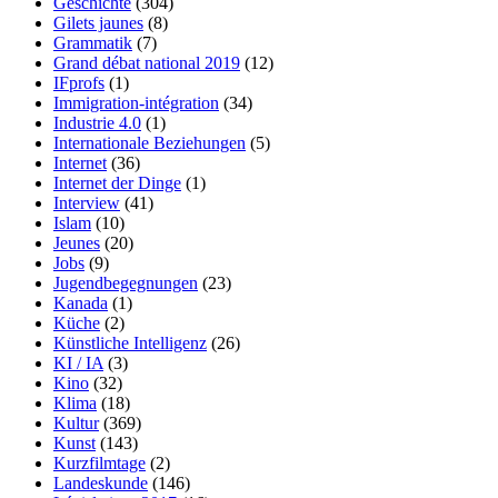
Geschichte
(304)
Gilets jaunes
(8)
Grammatik
(7)
Grand débat national 2019
(12)
IFprofs
(1)
Immigration-intégration
(34)
Industrie 4.0
(1)
Internationale Beziehungen
(5)
Internet
(36)
Internet der Dinge
(1)
Interview
(41)
Islam
(10)
Jeunes
(20)
Jobs
(9)
Jugendbegegnungen
(23)
Kanada
(1)
Küche
(2)
Künstliche Intelligenz
(26)
KI / IA
(3)
Kino
(32)
Klima
(18)
Kultur
(369)
Kunst
(143)
Kurzfilmtage
(2)
Landeskunde
(146)