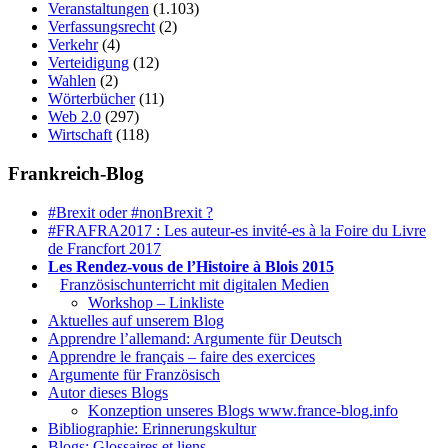
Veranstaltungen
(1.103)
Verfassungsrecht
(2)
Verkehr
(4)
Verteidigung
(12)
Wahlen
(2)
Wörterbücher
(11)
Web 2.0
(297)
Wirtschaft
(118)
Frankreich-Blog
#Brexit oder #nonBrexit ?
#FRAFRA2017 : Les auteur-es invité-es à la Foire du Livre
de Francfort 2017
Les Rendez-vous de l’Histoire à Blois 2015
1.
Französischunterricht mit digitalen Medien
Workshop – Linkliste
Aktuelles auf unserem Blog
Apprendre l’allemand: Argumente für Deutsch
Apprendre le français – faire des exercices
Argumente für Französisch
Autor dieses Blogs
Konzeption unseres Blogs www.france-blog.info
Bibliographie: Erinnerungskultur
Blogs: Glossaires et liens