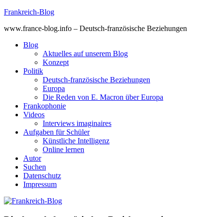
Skip
Frankreich-Blog
to
www.france-blog.info – Deutsch-französische Beziehungen
content
Blog
Aktuelles auf unserem Blog
Konzept
Politik
Deutsch-französische Beziehungen
Europa
Die Reden von E. Macron über Europa
Frankophonie
Videos
Interviews imaginaires
Aufgaben für Schüler
Künstliche Intelligenz
Online lernen
Autor
Suchen
Datenschutz
Impressum