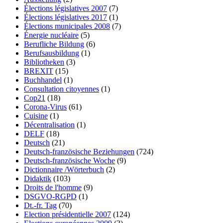
Élections législatives 2007
(7)
Élections législatives 2017
(1)
Élections municipales 2008
(7)
Énergie nucléaire
(5)
Berufliche Bildung
(6)
Berufsausbildung
(1)
Bibliotheken
(3)
BREXIT
(15)
Buchhandel
(1)
Consultation citoyennes
(1)
Cop21
(18)
Corona-Virus
(61)
Cuisine
(1)
Décentralisation
(1)
DELF
(18)
Deutsch
(21)
Deutsch-französische Beziehungen
(724)
Deutsch-französische Woche
(9)
Dictionnaire /Wörterbuch
(2)
Didaktik
(103)
Droits de l'homme
(9)
DSGVO-RGPD
(1)
Dt.-fr. Tag
(70)
Election présidentielle 2007
(124)