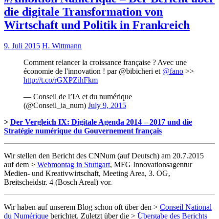
die digitale Transformation von
Wirtschaft und Politik in Frankreich
9. Juli 2015
H. Wittmann
Comment relancer la croissance française ? Avec une
économie de l'innovation ! par @bibicheri et
@fano
>>
http://t.co/rGXPZihFkm
— Conseil de l’IA et du numérique
(@Conseil_ia_num)
July 9, 2015
>
Der Vergleich IX: Digitale Agenda 2014 – 2017 und die
Stratégie numérique du Gouvernement français
Wir stellen den Bericht des CNNum (auf Deutsch) am 20.7.2015
auf dem >
Webmontag in Stuttgart
, MFG Innovationsagentur
Medien- und Kreativwirtschaft, Meeting Area, 3. OG,
Breitscheidstr. 4 (Bosch Areal) vor.
Wir haben auf unserem Blog schon oft über den >
Conseil National
du Numérique
berichtet. Zuletzt über die >
Übergabe des Berichts