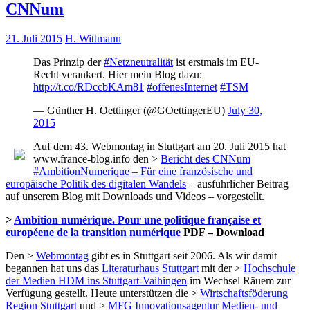
CNNum
21. Juli 2015
H. Wittmann
Das Prinzip der
#Netzneutralität
ist erstmals im EU-
Recht verankert. Hier mein Blog dazu:
http://t.co/RDccbKAm81
#offenesInternet
#TSM
— Günther H. Oettinger (@GOettingerEU)
July 30,
2015
Auf dem 43. Webmontag in Stuttgart am 20. Juli 2015 hat
www.france-blog.info den >
Bericht des CNNum
#AmbitionNumerique – Für eine französische und
europäische Politik des digitalen Wandels
– ausführlicher Beitrag
auf unserem Blog mit Downloads und Videos – vorgestellt.
>
Ambition numérique. Pour une politique française et
européene de la transition numérique
PDF – Download
Den >
Webmontag
gibt es in Stuttgart seit 2006. Als wir damit
begannen hat uns das
Literaturhaus Stuttgart
mit der >
Hochschule
der Medien HDM ins Stuttgart-Vaihingen
im Wechsel Räuem zur
Verfügung gestellt. Heute unterstützen die >
Wirtschaftsföderung
Region Stuttgart
und >
MFG Innovationsagentur Medien- und