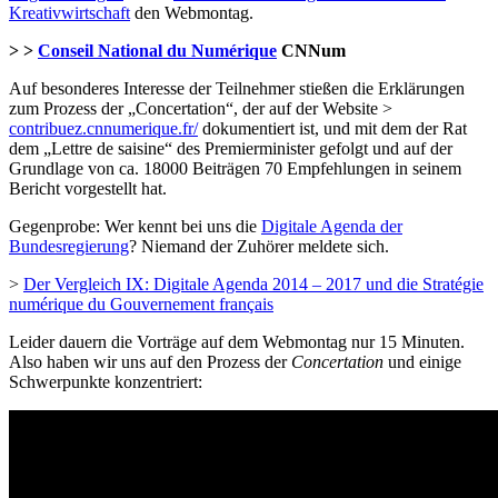
Kreativwirtschaft
den Webmontag.
> >
Conseil National du Numérique
CNNum
Auf besonderes Interesse der Teilnehmer stießen die Erklärungen
zum Prozess der „Concertation“, der auf der Website >
contribuez.cnnumerique.fr/
dokumentiert ist, und mit dem der Rat
dem „Lettre de saisine“ des Premierminister gefolgt und auf der
Grundlage von ca. 18000 Beiträgen 70 Empfehlungen in seinem
Bericht vorgestellt hat.
Gegenprobe: Wer kennt bei uns die
Digitale Agenda der
Bundesregierung
? Niemand der Zuhörer meldete sich.
>
Der Vergleich IX: Digitale Agenda 2014 – 2017 und die Stratégie
numérique du Gouvernement français
Leider dauern die Vorträge auf dem Webmontag nur 15 Minuten.
Also haben wir uns auf den Prozess der
Concertation
und einige
Schwerpunkte konzentriert: