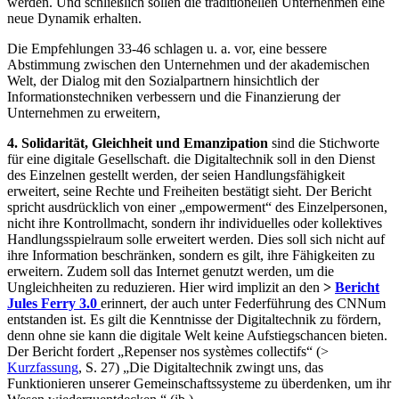
werden. Und schließlich sollen die traditionellen Unternehmen eine
neue Dynamik erhalten.
Die Empfehlungen 33-46 schlagen u. a. vor, eine bessere
Abstimmung zwischen den Unternehmen und der akademischen
Welt, der Dialog mit den Sozialpartnern hinsichtlich der
Informationstechniken verbessern und die Finanzierung der
Unternehmen zu erweitern,
4. Solidarität, Gleichheit und Emanzipation
sind die Stichworte
für eine digitale Gesellschaft. die Digitaltechnik soll in den Dienst
des Einzelnen gestellt werden, der seien Handlungsfähigkeit
erweitert, seine Rechte und Freiheiten bestätigt sieht. Der Bericht
spricht ausdrücklich von einer „empowerment“ des Einzelpersonen,
nicht ihre Kontrollmacht, sondern ihr individuelles oder kollektives
Handlungsspielraum solle erweitert werden. Dies soll sich nicht auf
ihre Information beschränken, sondern es gilt, ihre Fähigkeiten zu
erweitern. Zudem soll das Internet genutzt werden, um die
Ungleichheiten zu reduzieren. Hier wird implizit an den
>
Bericht
Jules Ferry 3.0
erinnert, der auch unter Federführung des CNNum
entstanden ist. Es gilt die Kenntnisse der Digitaltechnik zu fördern,
denn ohne sie kann die digitale Welt keine Aufstiegschancen bieten.
Der Bericht fordert „Repenser nos systèmes collectifs“ (>
Kurzfassung
, S. 27) „Die Digitaltechnik zwingt uns, das
Funktionieren unserer Gemeinschaftssysteme zu überdenken, um ihr