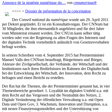
Annonce de la stratégie numérique du…
von
cnnumeriquefr
<<<< >
Dossier de présentation de la concertation
Der
Conseil national du numérique
wurde am 29. April 2011
per Dekret gegründet. Er ist ein Konsultativorgan. Der CNNum hat
30 Mitglieder, die ihm ehrenamtlich angehören und für drei Jahre
vom Ministerrat ernannt werden. Der CNUm kann selber tätig
werden oder von der Regierung zu allen Fragen des Internets und
der digitalen Technik vornehmlich anlässlich von Gesetzesvorhaben
befragt werden.
In seinem Schreiben vom 4. September 2015 hat Premierminister
Manuel Valls den CNNum beauftragt, Bürgerinnen und Bürger,
Akteure der Zivilgesellschaft, der Verbände, der Wirtschaft und der
Institutionen nach ihren Bedürfnissen im Rahmen der Digitaltechnik
bei der Entwicklung der Wirtschaft, der Innovation, dem Recht zu
befragen und einen Bericht zu erstellen.
Der Rat hat die Themen, die der Premierminister genannt hat, in vier
Themenbereiche geordnet: 1. Loyalität im digitalen Umfeld u.a. mit
dem Recht auf das Vergessen und die Neutralität des Netzes, 2.
Digitale Veränderung der öffentlichen Verwaltung u.a. mit Open
Data und Open Gov, 3. Wachstum, Innovation und Disruption, u.a.
mit neuen Finanzierungsmodellen und der Unterstützung von