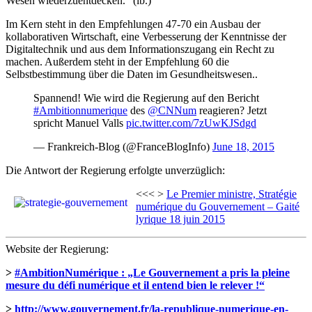
Wesen wiederzuentdecken.“ (ib.)
Im Kern steht in den Empfehlungen 47-70 ein Ausbau der
kollaborativen Wirtschaft, eine Verbesserung der Kenntnisse der
Digitaltechnik und aus dem Informationszugang ein Recht zu
machen. Außerdem steht in der Empfehlung 60 die
Selbstbestimmung über die Daten im Gesundheitswesen..
Spannend! Wie wird die Regierung auf den Bericht
#Ambitionnumerique
des
@CNNum
reagieren? Jetzt
spricht Manuel Valls
pic.twitter.com/7zUwKJSdgd
— Frankreich-Blog (@FranceBlogInfo)
June 18, 2015
Die Antwort der Regierung erfolgte unverzüglich:
<<< >
Le Premier ministre, Stratégie
numérique du Gouvernement – Gaité
lyrique 18 juin 2015
Website der Regierung:
>
#AmbitionNumérique : „Le Gouvernement a pris la pleine
mesure du défi numérique et il entend bien le relever !“
>
http://www.gouvernement.fr/la-republique-numerique-en-