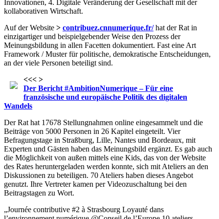
Innovationen, 4. Digitale Veränderung der Gesellschaft mit der
kollaborativen Wirtschaft.
Auf der Website
>
contribuez.cnnumerique.fr/
hat der Rat in
einzigartiger und beispielgebender Weise den Prozess der
Meinungsbildung in allen Facetten dokumentiert. Fast eine Art
Framework / Muster für politische, demokratische Entscheidungen,
an der viele Personen beteiligt sind.
<<< >
Der Bericht #AmbitionNumerique – Für eine
französische und europäische Politik des digitalen
Wandels
Der Rat hat 17678 Stellungnahmen online eingesammelt und die
Beiträge von 5000 Personen in 26 Kapitel eingeteilt. Vier
Befragungstage in Straßburg, Lille, Nantes und Bordeaux, mit
Experten und Gästen haben das Meinungsbild ergänzt. Es gab auch
die Möglichkeit von außen mittels eine Kids, das von der Website
des Rates heruntergeladen werden konnte, sich mit Ateliers an den
Diskussionen zu beteiligen. 70 Ateliers haben dieses Angebot
genutzt. Ihre Vertreter kamen per Videozuschaltung bei den
Beitragstagen zu Wort.
„Journée contributive #2 à Strasbourg Loyauté dans
l’environnement numérique @Conseil de l’Europe 10 ateliers