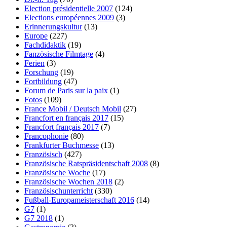
Election présidentielle 2007
(124)
Elections européennes 2009
(3)
Erinnerungskultur
(13)
Europe
(227)
Fachdidaktik
(19)
Fanzösische Filmtage
(4)
Ferien
(3)
Forschung
(19)
Fortbildung
(47)
Forum de Paris sur la paix
(1)
Fotos
(109)
France Mobil / Deutsch Mobil
(27)
Francfort en français 2017
(15)
Francfort français 2017
(7)
Francophonie
(80)
Frankfurter Buchmesse
(13)
Französisch
(427)
Französische Ratspräsidentschaft 2008
(8)
Französische Woche
(17)
Französische Wochen 2018
(2)
Französischunterricht
(330)
Fußball-Europameisterschaft 2016
(14)
G7
(1)
G7 2018
(1)