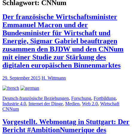
Schlagwort:
CNNum
Der französische Wirtschaftsminister
Emmanuel Macron und der
Bundesminister für Wirtschaft und
Energie, Sigmar Gabriel beauftragen
zusammen den BJDW und den CNNum
mit einer Studie zur Stärkung des
digitalen europäischen Binnenmarktes
29. September 2015
H. Wittmann
Deutsch-französische Beziehungen
,
Forschung
,
Fortbildung
,
Industrie 4.0
,
Internet der Dinge
,
Medien
,
Web 2.0
,
Wirtschaft
CNNum
Vorgestellt. Webmontag in Stuttgart: Der
Bericht #AmbitionNumerique des