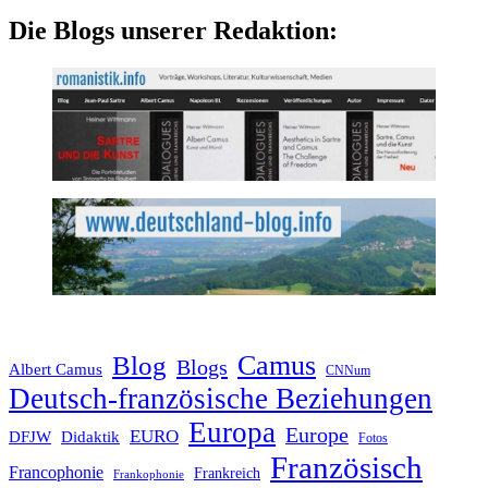
Die Blogs unserer Redaktion:
Blog
Camus
Blogs
Albert Camus
CNNum
Deutsch-französische Beziehungen
Europa
Europe
EURO
DFJW
Didaktik
Fotos
Französisch
Francophonie
Frankreich
Frankophonie