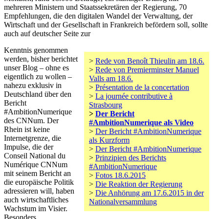
mehreren Ministern und Staatssekretären der Regierung, 70
Empfehlungen, die den digitalen Wandel der Verwaltung, der
Wirtschaft und der Gesellschaft in Frankreich befördern soll, sollte
auch auf deutscher Seite zur
Kenntnis genommen
werden, bisher berichtet
>
Rede von Benoît Thieulin am 18.6.
unser Blog – ohne es
>
Rede von Premierminster Manuel
eigentlich zu wollen –
Valls am 18.6.
nahezu exklusiv in
>
Présentation de la concertation
Deutschland über den
>
La journée contributive à
Bericht
Strasbourg
#AmbitionNumerique
>
Der Bericht
des CNNum. Der
#AmbitionNumerique als Video
Rhein ist keine
>
Der Bericht #AmbitionNumerique
Internetgrenze, die
als Kurzform
Impulse, die der
>
Der Bericht #AmbitionNumerique
Conseil National du
>
Prinzipien des Berichts
Numérique CNNum
#AmbitionNumerique
mit seinem Bericht an
>
Fotos 18.6.2015
die europäische Politik
>
Die Reaktion der Regierung
adressieren will, haben
>
Die Anhörung am 17.6.2015 in der
auch wirtschaftliches
Nationalversammlung
Wachstum im Visier.
Besonders