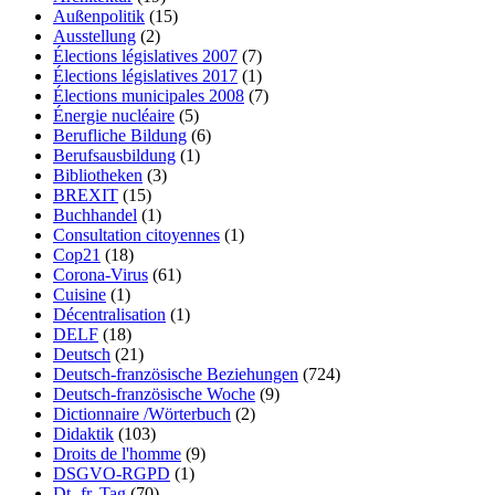
Außenpolitik
(15)
Ausstellung
(2)
Élections législatives 2007
(7)
Élections législatives 2017
(1)
Élections municipales 2008
(7)
Énergie nucléaire
(5)
Berufliche Bildung
(6)
Berufsausbildung
(1)
Bibliotheken
(3)
BREXIT
(15)
Buchhandel
(1)
Consultation citoyennes
(1)
Cop21
(18)
Corona-Virus
(61)
Cuisine
(1)
Décentralisation
(1)
DELF
(18)
Deutsch
(21)
Deutsch-französische Beziehungen
(724)
Deutsch-französische Woche
(9)
Dictionnaire /Wörterbuch
(2)
Didaktik
(103)
Droits de l'homme
(9)
DSGVO-RGPD
(1)
Dt.-fr. Tag
(70)