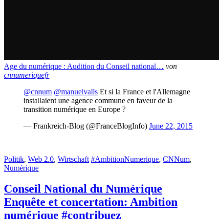
Age du numérique : Audition du Conseil national…
von
cnnumeriquefr
@cnnum
@manuelvalls
Et si la France et l'Allemagne
installaient une agence commune en faveur de la
transition numérique en Europe ?
— Frankreich-Blog (@FranceBlogInfo)
June 22, 2015
Politik
,
Web 2.0
,
Wirtschaft
#AmbitionNumerique
,
CNNum
,
Numérique
Conseil National du Numérique
Enquête et concertation: Ambition
numérique #contribuez