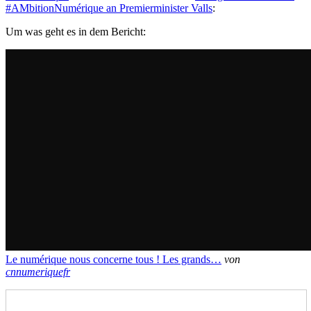
#AMbitionNumérique an Premierminister Valls
:
Um was geht es in dem Bericht:
Le numérique nous concerne tous ! Les grands…
von
cnnumeriquefr