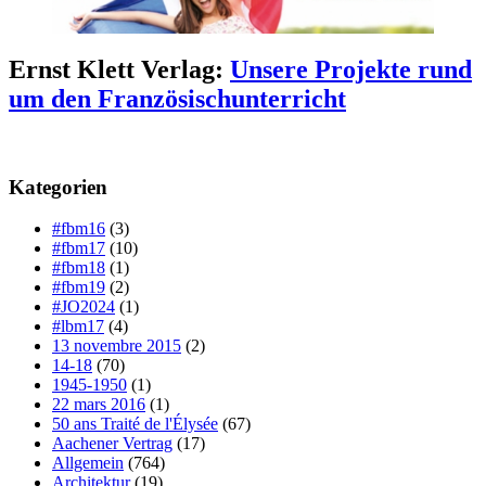
Ernst Klett Verlag:
Unsere Projekte rund
um den Französischunterricht
Kategorien
#fbm16
(3)
#fbm17
(10)
#fbm18
(1)
#fbm19
(2)
#JO2024
(1)
#lbm17
(4)
13 novembre 2015
(2)
14-18
(70)
1945-1950
(1)
22 mars 2016
(1)
50 ans Traité de l'Élysée
(67)
Aachener Vertrag
(17)
Allgemein
(764)
Architektur
(19)