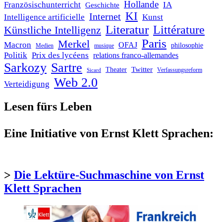
Hollande
Französischunterricht
IA
Geschichte
KI
Internet
Intelligence artificielle
Kunst
Literatur
Littérature
Künstliche Intelligenz
Paris
Merkel
Macron
OFAJ
philosophie
Medien
musique
Politik
Prix des lycéens
relations franco-allemandes
Sarkozy
Sartre
Twitter
Theater
Verfassungsreform
Sicard
Web 2.0
Verteidigung
Lesen fürs Leben
Eine Initiative von Ernst Klett Sprachen:
>
Die Lektüre-Suchmaschine von Ernst
Klett Sprachen