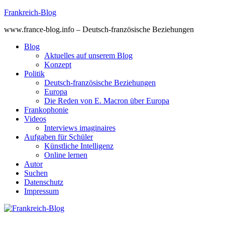
Skip
Frankreich-Blog
to
www.france-blog.info – Deutsch-französische Beziehungen
content
Blog
Aktuelles auf unserem Blog
Konzept
Politik
Deutsch-französische Beziehungen
Europa
Die Reden von E. Macron über Europa
Frankophonie
Videos
Interviews imaginaires
Aufgaben für Schüler
Künstliche Intelligenz
Online lernen
Autor
Suchen
Datenschutz
Impressum