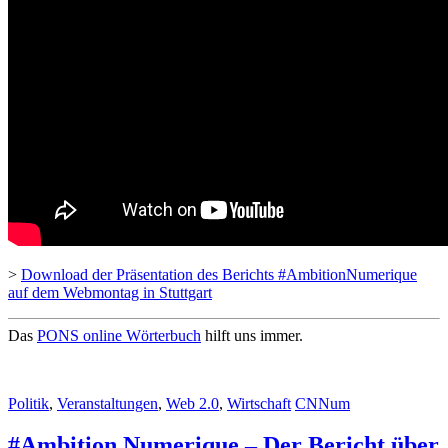
>
Download der Präsentation des Berichts #AmbitionNumerique
auf dem Webmontag in Stuttgart
Das
PONS online Wörterbuch
hilft uns immer.
Politik
,
Veranstaltungen
,
Web 2.0
,
Wirtschaft
CNNum
#Ambition Numerique – Der Bericht über