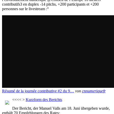
contributifs3 en duplex -14 pitchs, +200 participants et +200
personnes sur le livestream :“
Résumé de la journée contributive #2 du 9…
von
cnnumeriquefr
<<<< >
Kurzform des Berichts
Der Bericht, der Manuel Valls am 18. Juni übergeben wurde,
enthält 70 Empfehlungen des Rates: