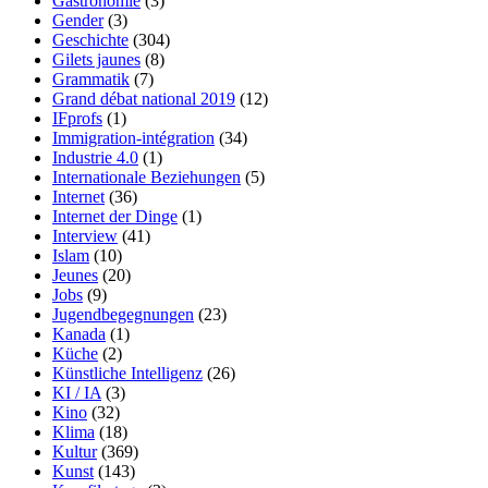
Gastronomie
(3)
Gender
(3)
Geschichte
(304)
Gilets jaunes
(8)
Grammatik
(7)
Grand débat national 2019
(12)
IFprofs
(1)
Immigration-intégration
(34)
Industrie 4.0
(1)
Internationale Beziehungen
(5)
Internet
(36)
Internet der Dinge
(1)
Interview
(41)
Islam
(10)
Jeunes
(20)
Jobs
(9)
Jugendbegegnungen
(23)
Kanada
(1)
Küche
(2)
Künstliche Intelligenz
(26)
KI / IA
(3)
Kino
(32)
Klima
(18)
Kultur
(369)
Kunst
(143)