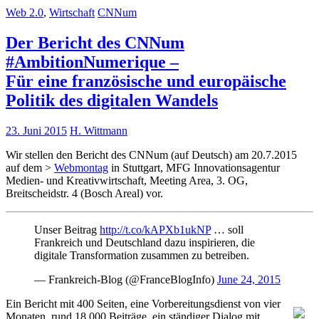
Web 2.0
,
Wirtschaft
CNNum
Der Bericht des CNNum
#AmbitionNumerique –
Für eine französische und europäische
Politik des digitalen Wandels
23. Juni 2015
H. Wittmann
Wir stellen den Bericht des CNNum (auf Deutsch) am 20.7.2015
auf dem >
Webmontag
in Stuttgart, MFG Innovationsagentur
Medien- und Kreativwirtschaft, Meeting Area, 3. OG,
Breitscheidstr. 4 (Bosch Areal) vor.
Unser Beitrag
http://t.co/kAPXb1ukNP
… soll
Frankreich und Deutschland dazu inspirieren, die
digitale Transformation zusammen zu betreiben.
— Frankreich-Blog (@FranceBlogInfo)
June 24, 2015
Ein Bericht mit 400 Seiten, eine Vorbereitungsdienst von vier
Monaten, rund 18.000 Beiträge, ein ständiger Dialog mit