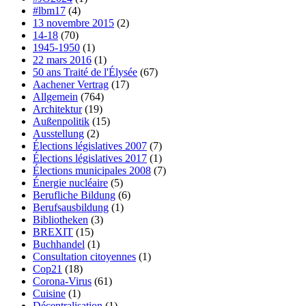
#lbm17
(4)
13 novembre 2015
(2)
14-18
(70)
1945-1950
(1)
22 mars 2016
(1)
50 ans Traité de l'Élysée
(67)
Aachener Vertrag
(17)
Allgemein
(764)
Architektur
(19)
Außenpolitik
(15)
Ausstellung
(2)
Élections législatives 2007
(7)
Élections législatives 2017
(1)
Élections municipales 2008
(7)
Énergie nucléaire
(5)
Berufliche Bildung
(6)
Berufsausbildung
(1)
Bibliotheken
(3)
BREXIT
(15)
Buchhandel
(1)
Consultation citoyennes
(1)
Cop21
(18)
Corona-Virus
(61)
Cuisine
(1)
Décentralisation
(1)