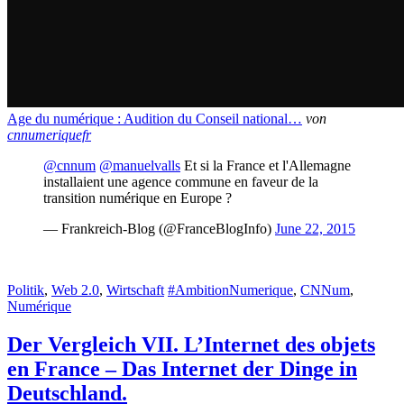
Age du numérique : Audition du Conseil national…
von
cnnumeriquefr
@cnnum
@manuelvalls
Et si la France et l'Allemagne
installaient une agence commune en faveur de la
transition numérique en Europe ?
— Frankreich-Blog (@FranceBlogInfo)
June 22, 2015
Politik
,
Web 2.0
,
Wirtschaft
#AmbitionNumerique
,
CNNum
,
Numérique
Der Vergleich VII. L’Internet des objets
en France – Das Internet der Dinge in
Deutschland.