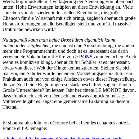
Wertschöpfungskette mit Verlagerung der Steuerung von oben nach
unten. Hohe Erwartungen knüpfen an diese Entwicklung an. Viele
sprechen von der vierten industriellen Revolution, die große
Chancen für die Wirtschaft mit sich bringt, zugleich aber auch große
Herausforderungen an alle Beteiligten stellt und zum Teil massive
Umbrüche bewirken wird.“
Naturgemäß kann man beide Broschüren eigentlich kaum
miteinander vergleichen,
die eine ist eine Ausschreibung, die andere
mehr eine Programmschrift, und doch ist es interessant das darin
verwendete Vokabular mit Hilfe von >
PONS
zu untersuchen. Auch
wenn es komliziert klingt, aber auch für Schüler ist es interessant,
etwas von dieser Welt der Dinge kennenzulernen. Stellen Sie sich
mal vor, ein Schüler würde bei einem Vorstellungsgespräch für ein
Praktikum auch nur von einige Ansätzen etwas dieser Fragestellung,
die zur Zeit beide Regierungen so stark beschäftigt, sagen können.
Große Unterschiede? Im letzten Jahr berichtete LE MONDE davon,
dass Frankreich sich von Deutschland etwas abgucken müsste…
Mittlerweile gibt es längst eine gemeinsame Erklärung zu diesem
Thema.
Et si on va plus loin, on découvre bel et bien les échanges entre la
France et l’Allemagne:
>
Industrie 4.0 : lancement d’une plateforme de soutien par le