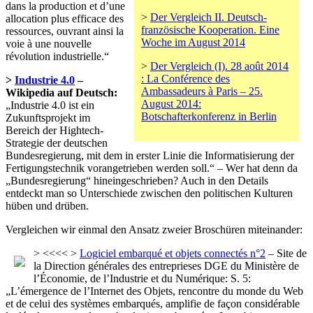
dans la production et d’une
>
Der Vergleich II. Deutsch-
allocation plus efficace des
französische Kooperation. Eine
ressources, ouvrant ainsi la
Woche im August 2014
voie à une nouvelle
révolution industrielle.“
>
Der Vergleich (I). 28 août 2014
: La Conférence des
>
Industrie 4.0
–
Ambassadeurs à Paris – 25.
Wikipedia auf Deutsch:
August 2014:
„Industrie 4.0 ist ein
Botschafterkonferenz in Berlin
Zukunftsprojekt im
Bereich der Hightech-
Strategie der deutschen
Bundesregierung, mit dem in erster Linie die Informatisierung der
Fertigungstechnik vorangetrieben werden soll.“ – Wer hat denn da
„Bundesregierung“ hineingeschrieben? Auch in den Details
entdeckt man so Unterschiede zwischen den politischen Kulturen
hüben und drüben.
Vergleichen wir einmal den Ansatz zweier Broschüren miteinander:
>
<<<< >
Logiciel embarqué et objets connectés n°2
– Site de
la Direction générales des entreprieses DGE du Ministère de
l’Économie, de l’Industrie et du Numérique: S. 5:
„L’émergence de l’Internet des Objets, rencontre du monde du Web
et de celui des systèmes embarqués, amplifie de façon considérable