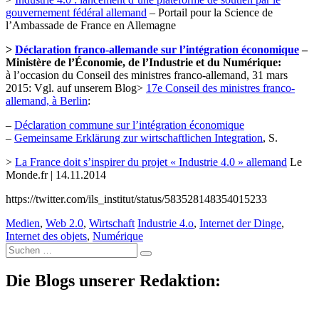
gouvernement fédéral allemand
– Portail pour la Science de
l’Ambassade de France en Allemagne
>
Déclaration franco-allemande sur l’intégration économique
–
Ministère de l’Économie, de l’Industrie et du Numérique:
à l’occasion du Conseil des ministres franco-allemand, 31 mars
2015: Vgl. auf unserem Blog>
17e Conseil des ministres franco-
allemand, à Berlin
:
–
Déclaration commune sur l’intégration économique
–
Gemeinsame Erklärung zur wirtschaftlichen Integration
, S.
>
La France doit s’inspirer du projet « Industrie 4.0 » allemand
Le
Monde.fr | 14.11.2014
https://twitter.com/ils_institut/status/583528148354015233
Medien
,
Web 2.0
,
Wirtschaft
Industrie 4.o
,
Internet der Dinge
,
Internet des objets
,
Numérique
Suche
nach:
Die Blogs unserer Redaktion: