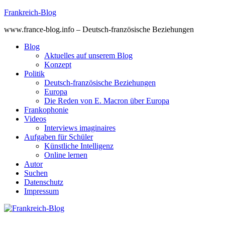
Skip
Frankreich-Blog
to
www.france-blog.info – Deutsch-französische Beziehungen
content
Blog
Aktuelles auf unserem Blog
Konzept
Politik
Deutsch-französische Beziehungen
Europa
Die Reden von E. Macron über Europa
Frankophonie
Videos
Interviews imaginaires
Aufgaben für Schüler
Künstliche Intelligenz
Online lernen
Autor
Suchen
Datenschutz
Impressum