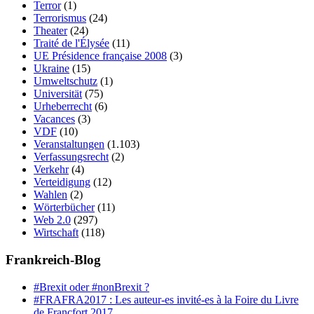
Terror
(1)
Terrorismus
(24)
Theater
(24)
Traité de l'Élysée
(11)
UE Présidence française 2008
(3)
Ukraine
(15)
Umweltschutz
(1)
Universität
(75)
Urheberrecht
(6)
Vacances
(3)
VDF
(10)
Veranstaltungen
(1.103)
Verfassungsrecht
(2)
Verkehr
(4)
Verteidigung
(12)
Wahlen
(2)
Wörterbücher
(11)
Web 2.0
(297)
Wirtschaft
(118)
Frankreich-Blog
#Brexit oder #nonBrexit ?
#FRAFRA2017 : Les auteur-es invité-es à la Foire du Livre
de Francfort 2017