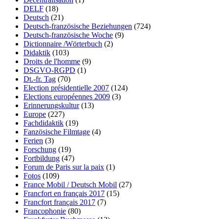
DELF
(18)
Deutsch
(21)
Deutsch-französische Beziehungen
(724)
Deutsch-französische Woche
(9)
Dictionnaire /Wörterbuch
(2)
Didaktik
(103)
Droits de l'homme
(9)
DSGVO-RGPD
(1)
Dt.-fr. Tag
(70)
Election présidentielle 2007
(124)
Elections européennes 2009
(3)
Erinnerungskultur
(13)
Europe
(227)
Fachdidaktik
(19)
Fanzösische Filmtage
(4)
Ferien
(3)
Forschung
(19)
Fortbildung
(47)
Forum de Paris sur la paix
(1)
Fotos
(109)
France Mobil / Deutsch Mobil
(27)
Francfort en français 2017
(15)
Francfort français 2017
(7)
Francophonie
(80)