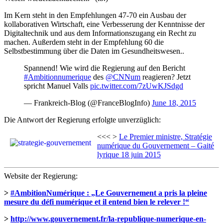
Im Kern steht in den Empfehlungen 47-70 ein Ausbau der
kollaborativen Wirtschaft, eine Verbesserung der Kenntnisse der
Digitaltechnik und aus dem Informationszugang ein Recht zu
machen. Außerdem steht in der Empfehlung 60 die
Selbstbestimmung über die Daten im Gesundheitswesen..
Spannend! Wie wird die Regierung auf den Bericht
#Ambitionnumerique
des
@CNNum
reagieren? Jetzt
spricht Manuel Valls
pic.twitter.com/7zUwKJSdgd
— Frankreich-Blog (@FranceBlogInfo)
June 18, 2015
Die Antwort der Regierung erfolgte unverzüglich:
<<< >
Le Premier ministre, Stratégie
numérique du Gouvernement – Gaité
lyrique 18 juin 2015
Website der Regierung:
>
#AmbitionNumérique : „Le Gouvernement a pris la pleine
mesure du défi numérique et il entend bien le relever !“
>
http://www.gouvernement.fr/la-republique-numerique-en-