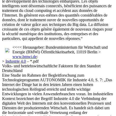
le développement des technologies embarquées. Les objets
intelligents sont désormais connectés, bénéficient des puissances de
traitement du cloud computing et accèdent aux données de
l’Internet. Ils génèrent eux-mêmes des quantités considérables de
données, dont le traitement ouvre de nouvelles opportunités de
création de valeur grâce aux techniques du Big data. La diffusion
croissante de ces objets génère également de nouveaux risques pour
la sécurité numérique des institutions, des entreprises et des
particuliers, qui appellent de nouvelles réponses.“
<<<< Herausgeber: Bundesministerium für Wirtschaft und
Energie (BMWi) Öffentlichkeitsarbeit, 11019 Berlin >
www.bmwi.de
:
>
Industrie 4.0
– *.pdf
Volks- und betriebswirtschaftliche Faktoren für den Standort
Deutschland
Eine Studie im Rahmen der Begleitforschung zum
Technologieprogramm AUTONOMIK für Industrie 4.0, S. 7: „Das
Internet der Dinge hat in den letzten Jahren einen hohen
technologischen Reifegrad erreicht und treibt wichtige
Entwicklungen in vielen Anwenderbranchen voran. Im industriellen
Kontext bezeichnet der Begriff Industrie 4.0 die Verbindung der
digitalen Welt des Internets mit den konventionellen Prozessen und
Diensten der produzierenden Wirtschaft. Es handelt sich dabei um
die horizontale und vertikale Vernetzung entlang der