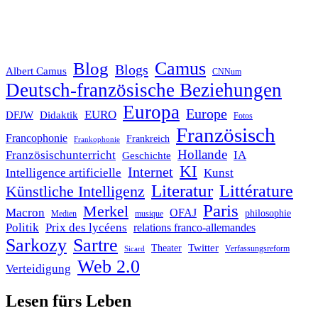
Blog
Camus
Blogs
Albert Camus
CNNum
Deutsch-französische Beziehungen
Europa
Europe
EURO
DFJW
Didaktik
Fotos
Französisch
Francophonie
Frankreich
Frankophonie
Hollande
Französischunterricht
IA
Geschichte
KI
Internet
Intelligence artificielle
Kunst
Literatur
Littérature
Künstliche Intelligenz
Paris
Merkel
Macron
OFAJ
philosophie
Medien
musique
Politik
Prix des lycéens
relations franco-allemandes
Sarkozy
Sartre
Twitter
Theater
Verfassungsreform
Sicard
Web 2.0
Verteidigung
Lesen fürs Leben