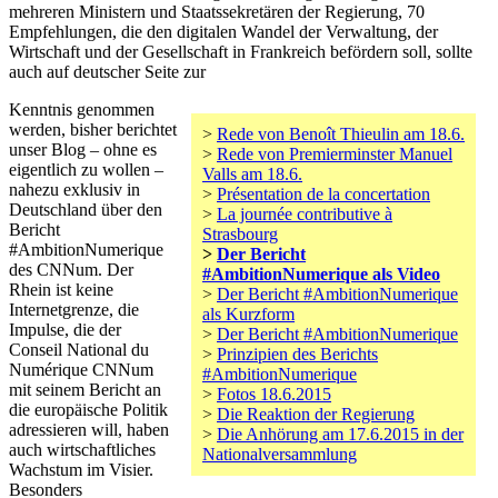
mehreren Ministern und Staatssekretären der Regierung, 70
Empfehlungen, die den digitalen Wandel der Verwaltung, der
Wirtschaft und der Gesellschaft in Frankreich befördern soll, sollte
auch auf deutscher Seite zur
Kenntnis genommen
werden, bisher berichtet
>
Rede von Benoît Thieulin am 18.6.
unser Blog – ohne es
>
Rede von Premierminster Manuel
eigentlich zu wollen –
Valls am 18.6.
nahezu exklusiv in
>
Présentation de la concertation
Deutschland über den
>
La journée contributive à
Bericht
Strasbourg
#AmbitionNumerique
>
Der Bericht
des CNNum. Der
#AmbitionNumerique als Video
Rhein ist keine
>
Der Bericht #AmbitionNumerique
Internetgrenze, die
als Kurzform
Impulse, die der
>
Der Bericht #AmbitionNumerique
Conseil National du
>
Prinzipien des Berichts
Numérique CNNum
#AmbitionNumerique
mit seinem Bericht an
>
Fotos 18.6.2015
die europäische Politik
>
Die Reaktion der Regierung
adressieren will, haben
>
Die Anhörung am 17.6.2015 in der
auch wirtschaftliches
Nationalversammlung
Wachstum im Visier.
Besonders