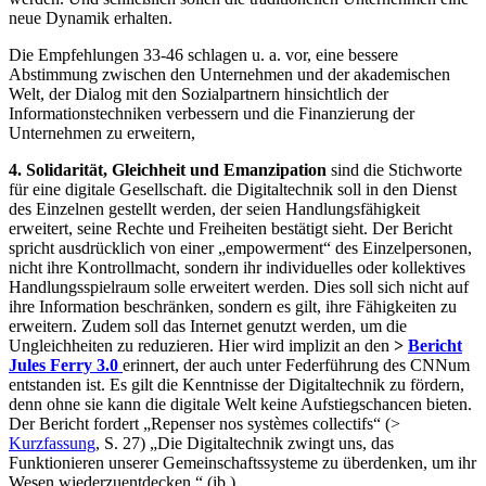
neue Dynamik erhalten.
Die Empfehlungen 33-46 schlagen u. a. vor, eine bessere
Abstimmung zwischen den Unternehmen und der akademischen
Welt, der Dialog mit den Sozialpartnern hinsichtlich der
Informationstechniken verbessern und die Finanzierung der
Unternehmen zu erweitern,
4. Solidarität, Gleichheit und Emanzipation
sind die Stichworte
für eine digitale Gesellschaft. die Digitaltechnik soll in den Dienst
des Einzelnen gestellt werden, der seien Handlungsfähigkeit
erweitert, seine Rechte und Freiheiten bestätigt sieht. Der Bericht
spricht ausdrücklich von einer „empowerment“ des Einzelpersonen,
nicht ihre Kontrollmacht, sondern ihr individuelles oder kollektives
Handlungsspielraum solle erweitert werden. Dies soll sich nicht auf
ihre Information beschränken, sondern es gilt, ihre Fähigkeiten zu
erweitern. Zudem soll das Internet genutzt werden, um die
Ungleichheiten zu reduzieren. Hier wird implizit an den
>
Bericht
Jules Ferry 3.0
erinnert, der auch unter Federführung des CNNum
entstanden ist. Es gilt die Kenntnisse der Digitaltechnik zu fördern,
denn ohne sie kann die digitale Welt keine Aufstiegschancen bieten.
Der Bericht fordert „Repenser nos systèmes collectifs“ (>
Kurzfassung
, S. 27) „Die Digitaltechnik zwingt uns, das
Funktionieren unserer Gemeinschaftssysteme zu überdenken, um ihr
Wesen wiederzuentdecken.“ (ib.)