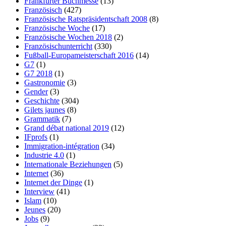
Frankfurter Buchmesse
(13)
Französisch
(427)
Französische Ratspräsidentschaft 2008
(8)
Französische Woche
(17)
Französische Wochen 2018
(2)
Französischunterricht
(330)
Fußball-Europameisterschaft 2016
(14)
G7
(1)
G7 2018
(1)
Gastronomie
(3)
Gender
(3)
Geschichte
(304)
Gilets jaunes
(8)
Grammatik
(7)
Grand débat national 2019
(12)
IFprofs
(1)
Immigration-intégration
(34)
Industrie 4.0
(1)
Internationale Beziehungen
(5)
Internet
(36)
Internet der Dinge
(1)
Interview
(41)
Islam
(10)
Jeunes
(20)
Jobs
(9)