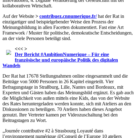
Innovationen, 4. Digitale Veränderung der Gesellschaft mit der
kollaborativen Wirtschaft.
Auf der Website
>
contribuez.cnnumerique.fr/
hat der Rat in
einzigartiger und beispielgebender Weise den Prozess der
Meinungsbildung in allen Facetten dokumentiert. Fast eine Art
Framework / Muster für politische, demokratische Entscheidungen,
an der viele Personen beteiligt sind.
<<< >
Der Bericht #AmbitionNumerique – Für eine
französische und europäische Politik des digitalen
Wandels
Der Rat hat 17678 Stellungnahmen online eingesammelt und die
Beiträge von 5000 Personen in 26 Kapitel eingeteilt. Vier
Befragungstage in Straßburg, Lille, Nantes und Bordeaux, mit
Experten und Gästen haben das Meinungsbild ergänzt. Es gab auch
die Möglichkeit von außen mittels eine Kids, das von der Website
des Rates heruntergeladen werden konnte, sich mit Ateliers an den
Diskussionen zu beteiligen. 70 Ateliers haben dieses Angebot
genutzt. Ihre Vertreter kamen per Videozuschaltung bei den
Beitragstagen zu Wort.
„Journée contributive #2 à Strasbourg Loyauté dans
l’environnement numérique @Conseil de l’Europe 10 ateliers