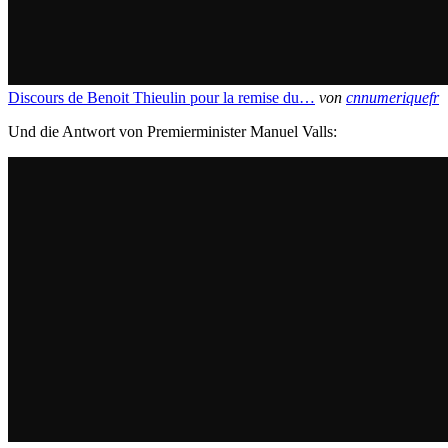
Discours de Benoit Thieulin pour la remise du…
von
cnnumeriquefr
Und die Antwort von Premierminister Manuel Valls: