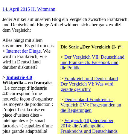
14. April 2015
H. Wittmann
Jeder Artikel auf unserem Blog ein Vergleich zwischen Frankreich
und Deutschland. Einige Artikel widmen sich aber ganz explizit
dem Vergleich:
Alles hängt mit allem
zusammen. Es geht um das
Die Serie „Der Vergleich (I- )“
:
>
Internet der Dinge
. Wie
wird in Frankreich, wie
>
Der Vergleich VII: Deutschland
wird in Deutschland
und Frankreich. Facebook und
darüber diskutiert?
die Politik
>
Industrie 4.0
–
>
Frankreich und Deutschland
Wikipédia – en français:
Der Vergleich VI: Was wird
„Le concept d’Industrie
gerade gesucht?
4.0 correspond à une
nouvelle façon d’organiser
>
Deutschland-Frankreich –
les moyens de production :
Vergleich (IV): Fragestunden an
l’objectif est la mise en
die Regierungen
place d’usines dites «
intelligentes » (« smart
>
Vergleich (III): September
factories ») capables d’une
2014: die Außenpolitik
plus grande adaptabilité
Frankreichs und Deutschlands