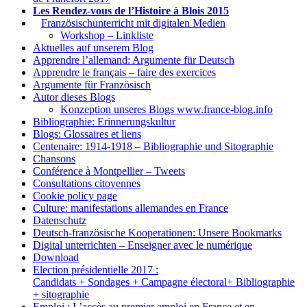
Les Rendez-vous de l’Histoire à Blois 2015
1.
Französischunterricht mit digitalen Medien
Workshop – Linkliste
Aktuelles auf unserem Blog
Apprendre l’allemand: Argumente für Deutsch
Apprendre le français – faire des exercices
Argumente für Französisch
Autor dieses Blogs
Konzeption unseres Blogs www.france-blog.info
Bibliographie: Erinnerungskultur
Blogs: Glossaires et liens
Centenaire: 1914-1918 – Bibliographie und Sitographie
Chansons
Conférence à Montpellier – Tweets
Consultations citoyennes
Cookie policy page
Culture: manifestations allemandes en France
Datenschutz
Deutsch-französische Kooperationen: Unsere Bookmarks
Digital unterrichten – Enseigner avec le numérique
Download
Election présidentielle 2017 :
Candidats + Sondages + Campagne électoral+ Bibliographie
+ sitographie
Emploi : L’accès au premier emploi en France et en