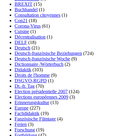
BREXIT
(15)
Buchhandel
(1)
Consultation citoyennes
(1)
Cop21
(18)
Corona-Virus
(61)
Cuisine
(1)
Décentralisation
(1)
DELF
(18)
Deutsch
(21)
Deutsch-französische Beziehungen
(724)
Deutsch-französische Woche
(9)
Dictionnaire /Wörterbuch
(2)
Didaktik
(103)
Droits de l'homme
(9)
DSGVO-RGPD
(1)
Dt.-fr. Tag
(70)
Election présidentielle 2007
(124)
Elections européennes 2009
(3)
Erinnerungskultur
(13)
Europe
(227)
Fachdidaktik
(19)
Fanzösische Filmtage
(4)
Ferien
(3)
Forschung
(19)
Fortbildung
(47)