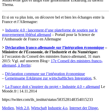
Mittlerweile gibt es längst eine gemeinsame Erklärung zu diesem
Thema.
Et si on va plus loin, on découvre bel et bien les échanges entre la
France et l’Allemagne:
>
Industrie 4.0 : lancement d’une plateforme de soutien par le
gouvernement fédéral allemand
– Portail pour la Science de
l’Ambassade de France en Allemagne
>
Déclaration franco-allemande sur l’intégration économique
–
Ministère de l’Économie, de l’Industrie et du Numérique:
à l’occasion du Conseil des ministres franco-allemand, 31 mars
2015: Vgl. auf unserem Blog>
17e Conseil des ministres franco-
allemand, à Berlin
:
–
Déclaration commune sur l’intégration économique
–
Gemeinsame Erklärung zur wirtschaftlichen Integration
, S.
>
La France doit s’inspirer du projet « Industrie 4.0 » allemand
Le
Monde.fr | 14.11.2014
https://twitter.com/ils_institut/status/583528148354015233
Medien
,
Web 2.0
,
Wirtschaft
Industrie 4.o
,
Internet der Dinge
,