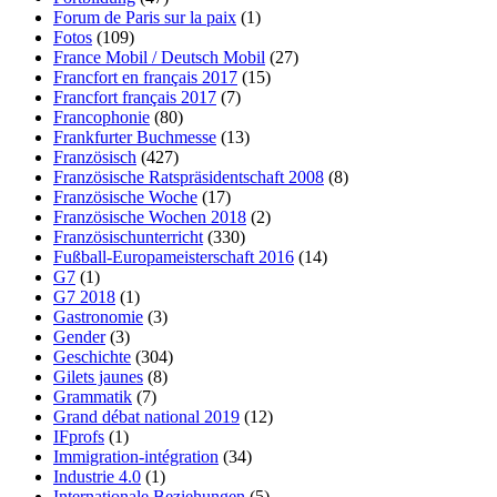
Forum de Paris sur la paix
(1)
Fotos
(109)
France Mobil / Deutsch Mobil
(27)
Francfort en français 2017
(15)
Francfort français 2017
(7)
Francophonie
(80)
Frankfurter Buchmesse
(13)
Französisch
(427)
Französische Ratspräsidentschaft 2008
(8)
Französische Woche
(17)
Französische Wochen 2018
(2)
Französischunterricht
(330)
Fußball-Europameisterschaft 2016
(14)
G7
(1)
G7 2018
(1)
Gastronomie
(3)
Gender
(3)
Geschichte
(304)
Gilets jaunes
(8)
Grammatik
(7)
Grand débat national 2019
(12)
IFprofs
(1)
Immigration-intégration
(34)
Industrie 4.0
(1)
Internationale Beziehungen
(5)