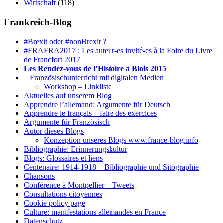
Wirtschaft
(118)
Frankreich-Blog
#Brexit oder #nonBrexit ?
#FRAFRA2017 : Les auteur-es invité-es à la Foire du Livre
de Francfort 2017
Les Rendez-vous de l’Histoire à Blois 2015
1.
Französischunterricht mit digitalen Medien
Workshop – Linkliste
Aktuelles auf unserem Blog
Apprendre l’allemand: Argumente für Deutsch
Apprendre le français – faire des exercices
Argumente für Französisch
Autor dieses Blogs
Konzeption unseres Blogs www.france-blog.info
Bibliographie: Erinnerungskultur
Blogs: Glossaires et liens
Centenaire: 1914-1918 – Bibliographie und Sitographie
Chansons
Conférence à Montpellier – Tweets
Consultations citoyennes
Cookie policy page
Culture: manifestations allemandes en France
Datenschutz