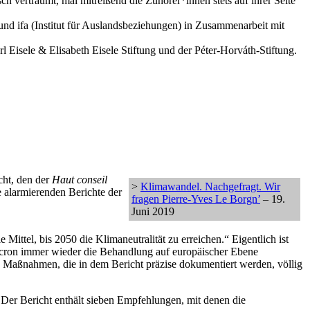
sch verträumt, mal mitreißend die Zuhörer*innen stets auf ihrer Seite
tut und ifa (Institut für Auslandsbeziehungen) in Zusammenarbeit mit
 Eisele & Elisabeth Eisele Stiftung und der Péter-Horváth-Stiftung.
cht, den der
Haut conseil
>
Klimawandel. Nachgefragt. Wir
e alarmierenden Berichte der
fragen Pierre-Yves Le Borgn’
– 19.
Juni 2019
 Mittel, bis 2050 die Klimaneutralität zu erreichen.“ Eigentlich ist
 Macron immer wieder die Behandlung auf europäischer Ebene
n Maßnahmen, die in dem Bericht präzise dokumentiert werden, völlig
Der Bericht enthält sieben Empfehlungen, mit denen die