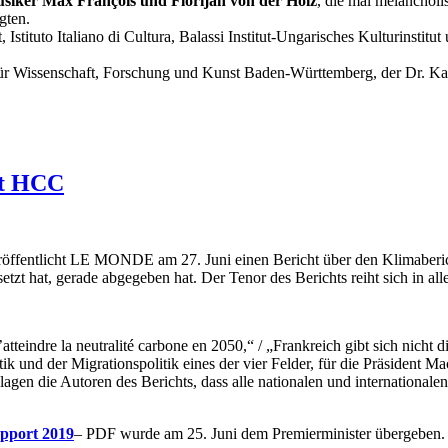
siker Max François und Florijan von der Holz
, die mal melancholi
gten.
t, Istituto Italiano di Cultura, Balassi Institut-Ungarisches Kulturinsti
 für Wissenschaft, Forschung und Kunst Baden-Württemberg, der Dr. Karl
at HCC
“ veröffentlicht LE MONDE am 27. Juni einen Bericht über den Klimaberi
zt hat, gerade abgegeben hat. Der Tenor des Berichts reiht sich in all
eindre la neutralité carbone en 2050,“ / „Frankreich gibt sich nicht die
tik und der Migrationspolitik eines der vier Felder, für die Präsident
en die Autoren des Berichts, dass alle nationalen und internationale
pport 2019
– PDF wurde am 25. Juni dem Premierminister übergeben. 