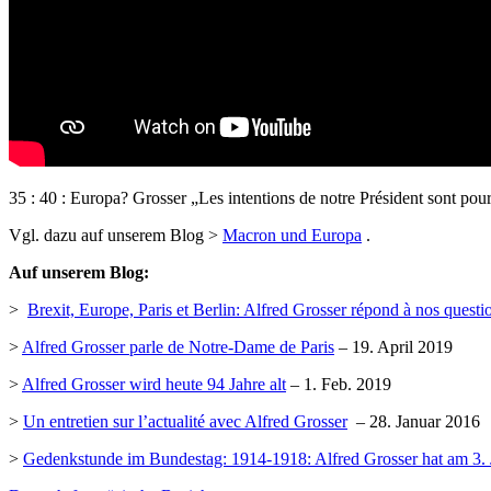
35 : 40 : Europa? Grosser „Les intentions de notre Président sont pour
Vgl. dazu auf unserem Blog >
Macron und Europa
.
Auf unserem Blog:
>
Brexit, Europe, Paris et Berlin: Alfred Grosser répond à nos questi
>
Alfred Grosser parle de Notre-Dame de Paris
– 19. April 2019
>
Alfred Grosser wird heute 94 Jahre alt
– 1. Feb. 2019
>
Un entretien sur l’actualité avec Alfred Grosser
– 28. Januar 2016
>
Gedenkstunde im Bundestag: 1914-1918: Alfred Grosser hat am 3.