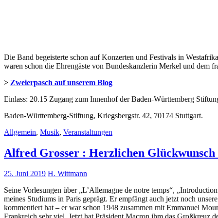
Die Band begeisterte schon auf Konzerten und Festivals in Westafri
waren schon die Ehrengäste von Bundeskanzlerin Merkel und dem fr
>
Zweierpasch auf unserem Blog
Einlass: 20.15 Zugang zum Innenhof der Baden-Württemberg Stiftung
Baden-Württemberg-Stiftung, Kriegsbergstr. 42, 70174 Stuttgart.
Allgemein
,
Musik
,
Veranstaltungen
Alfred Grosser : Herzlichen Glückwunsch
25. Juni 2019
H. Wittmann
Seine Vorlesungen über „L’Allemagne de notre temps“, „Introduction à
meines Studiums in Paris geprägt. Er empfängt auch jetzt noch unser
kommentiert hat – er war schon 1948 zusammen mit Emmanuel Mouni
Frankreich sehr viel. Jetzt hat Präsident Macron ihm das Großkreuz d