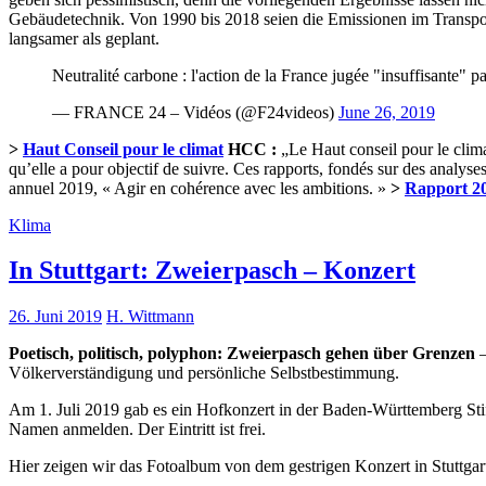
Gebäudetechnik. Von 1990 bis 2018 seien die Emissionen im Transpo
langsamer als geplant.
Neutralité carbone : l'action de la France jugée "insuffisante" p
— FRANCE 24 – Vidéos (@F24videos)
June 26, 2019
>
Haut Conseil pour le climat
HCC :
„Le Haut conseil pour le climat
qu’elle a pour objectif de suivre. Ces rapports, fondés sur des analys
annuel 2019, « Agir en cohérence avec les ambitions. »
>
Rapport 2
Klima
In Stuttgart: Zweierpasch – Konzert
26. Juni 2019
H. Wittmann
Poetisch, politisch, polyphon: Zweierpasch gehen über Grenzen
–
Völkerverständigung und persönliche Selbstbestimmung.
Am 1. Juli 2019 gab es ein Hofkonzert in der Baden-Württemberg St
Namen anmelden. Der Eintritt ist frei.
Hier zeigen wir das Fotoalbum von dem gestrigen Konzert in Stuttgart.