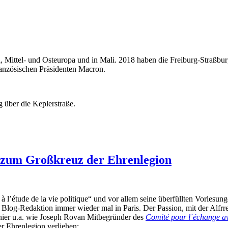
ka, Mittel- und Osteuropa und in Mali. 2018 haben die Freiburg-Stra
anzösischen Präsidenten Macron.
 über die Keplerstraße.
 zum Großkreuz der Ehrenlegion
 l’étude de la vie politique“ und vor allem seine überfüllten Vorlesu
e Blog-Redaktion immer wieder mal in Paris. Der Passion, mit der Alfrr
er u.a. wie Joseph Rovan Mitbegründer des
Comité pour l´échange av
er Ehrenlegion verliehen: