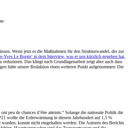
one
müssen. Wenn jetzt es die Maßnahmen für den Strukturwandel, der zur
re-Yves Le Borgn‘ in dem Interview, was er uns kürzlich gegeben hat
,
u reduzieren. Das klingt nach Grundlagenarbeit zeigt aber auch dass
lungen hätte unsere Redaktion einen weiteren Punkt aufgenommen: Die
e ont peu de chances d’être atteints.“ Solange die nationale Politik die
OP21 wollte die Erderwärmung in diesem Jahrhundert auf 1,5 %
rt wurden, konnte nicht eingehalten werden. Die Autoren des Berichts
ür fehlen. Hauptverursacher sind das Transportwesen und die