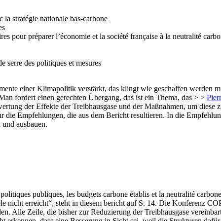
c la stratégie nationale bas-carbone
es
ires pour préparer l’économie et la société française à la neutralité carb
e serre des politiques et mesures
umente einer Klimapolitik verstärkt, das klingt wie geschaffen werden 
? Man fordert einen gerechten Übergang, das ist ein Thema, das > >
Pier
Bewertung der Effekte der Treibhausgase und der Maßnahmen, um diese z
nur die Empfehlungen, die aus dem Bericht resultieren. In die Empfeh
n und ausbauen.
 politiques publiques, les budgets carbone établis et la neutralité carbon
nicht erreicht“, steht in diesem bericht auf S. 14. Die Konferenz C
en. Alle Zeile, die bisher zur Reduzierung der Treibhausgase vereinba
ht erkennen, dass eine Besserung in Sicht sei, weil die Strukturen daf