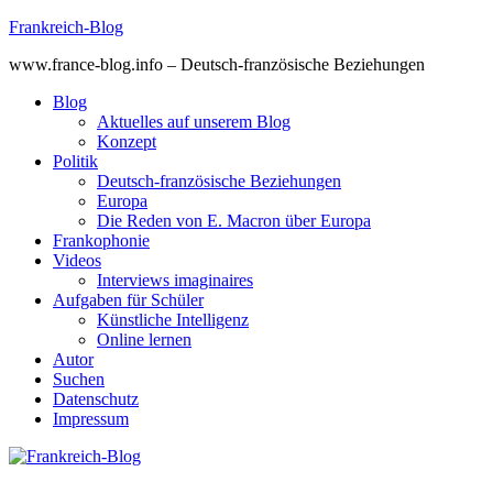
Skip
Frankreich-Blog
to
www.france-blog.info – Deutsch-französische Beziehungen
content
Blog
Aktuelles auf unserem Blog
Konzept
Politik
Deutsch-französische Beziehungen
Europa
Die Reden von E. Macron über Europa
Frankophonie
Videos
Interviews imaginaires
Aufgaben für Schüler
Künstliche Intelligenz
Online lernen
Autor
Suchen
Datenschutz
Impressum