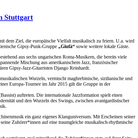
n Stuttgart
t dem Ziel, die europäische Vielfalt musikalisch zu feiern. U.a. wird
alienische Gipsy-Punk-Gruppe
„Giufà“
sowie weitere lokale Gäste.
estehend aus sechs ungarischen Roma-Musikern, die bereits viele
e spannende Mischung aus amerikanischem Jazz, französischer
ren Gipsy-Jazz-Gitarristen Django Reinhardt.
 musikalischen Wurzeln, vermischt maghrebinische, sizilianische und
einer Europa-Tournee im Jahr 2015 gilt die Gruppe in der
sist) auftreten. Die internationale Jazzformation spielt einen
ernität und den Wurzeln des Swings, zwischen avantgardistischer
sik.
aschinenmusik ein ganz eigenes Klanguniversum. Mit Erscheinen seiner
r seine Zuhörer*innen auf eine traumgleiche musikalisch-rhythmische