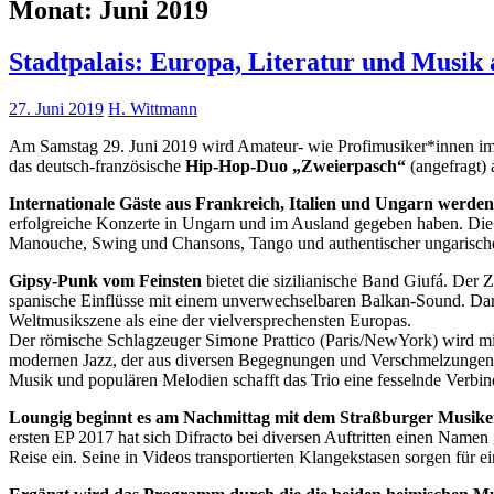
Monat:
Juni 2019
Stadtpalais: Europa, Literatur und Musik a
27. Juni 2019
H. Wittmann
Am Samstag 29. Juni 2019 wird Amateur- wie Profimusiker*innen i
das deutsch-französische
Hip-Hop-Duo „Zweierpasch“
(angefragt)
Internationale Gäste aus Frankreich, Italien und Ungarn werden
erfolgreiche Konzerte in Ungarn und im Ausland gegeben haben. Die 
Manouche, Swing und Chansons, Tango und authentischer ungarischer
Gipsy-Punk vom Feinsten
bietet die sizilianische Band Giufá. Der
spanische Einflüsse mit einem unverwechselbaren Balkan-Sound. Darau
Weltmusikszene als eine der vielversprechensten Europas.
Der römische Schlagzeuger Simone Prattico (Paris/NewYork) wird mit s
modernen Jazz, der aus diversen Begegnungen und Verschmelzungen e
Musik und populären Melodien schafft das Trio eine fesselnde Verbi
Loungig beginnt es am Nachmittag mit dem Straßburger Musiker
ersten EP 2017 hat sich Difracto bei diversen Auftritten einen Name
Reise ein. Seine in Videos transportierten Klangekstasen sorgen für