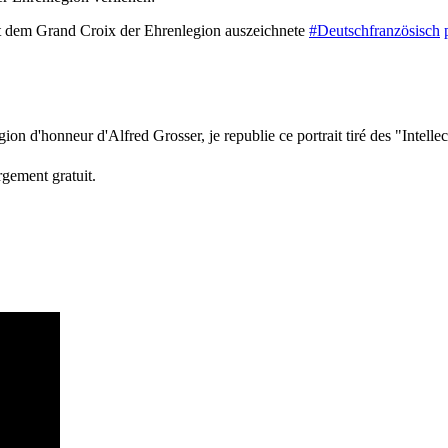
it dem Grand Croix der Ehrenlegion auszeichnete
#Deutschfranzösisch
gion d'honneur d'Alfred Grosser, je republie ce portrait tiré des "Intellec
rgement gratuit.