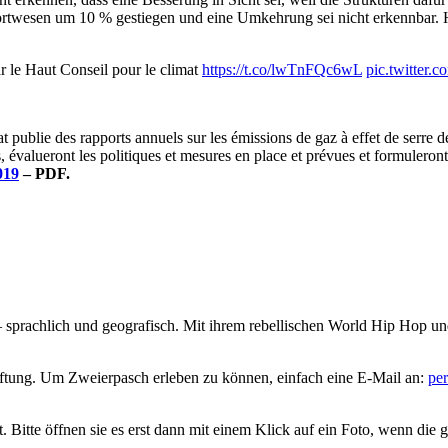
rtwesen um 10 % gestiegen und eine Umkehrung sei nicht erkennbar. Hi
ar le Haut Conseil pour le climat
https://t.co/lwTnFQc6wL
pic.twitter
 publie des rapports annuels sur les émissions de gaz à effet de serre de 
es, évalueront les politiques et mesures en place et prévues et formule
019
– PDF.
 sprachlich und geografisch. Mit ihrem rebellischen World Hip Hop und 
iftung. Um Zweierpasch erleben zu können, einfach eine E-Mail an:
pe
 Bitte öffnen sie es erst dann mit einem Klick auf ein Foto, wenn die g