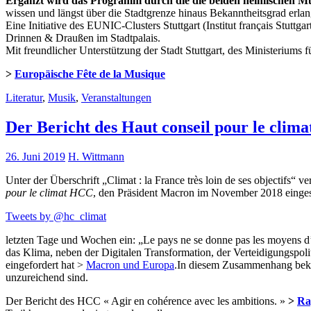
Ergänzt wird das Programm durch die die beiden heimischen Mu
wissen und längst über die Stadtgrenze hinaus Bekanntheitsgrad erlan
Eine Initiative des EUNIC-Clusters Stuttgart (Institut français Stuttgar
Drinnen & Draußen im Stadtpalais.
Mit freundlicher Unterstützung der Stadt Stuttgart, des Ministeriums
>
Europäische Fête de la Musique
Literatur
,
Musik
,
Veranstaltungen
Der Bericht des Haut conseil pour le clim
26. Juni 2019
H. Wittmann
Unter der Überschrift „Climat : la France très loin de ses objectifs
pour le climat HCC
, den Präsident Macron im November 2018 eingeset
Tweets by @hc_climat
letzten Tage und Wochen ein: „Le pays ne se donne pas les moyens d’att
das Klima, neben der Digitalen Transformation, der Verteidigungspoli
eingefordert hat >
Macron und Europa
.In diesem Zusammenhang beklag
unzureichend sind.
Der Bericht des HCC « Agir en cohérence avec les ambitions. »
>
Ra