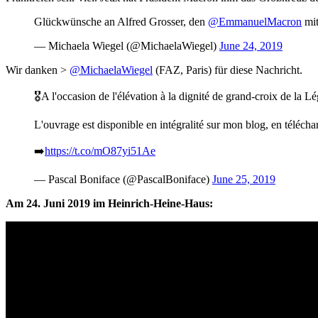
Glückwünsche an Alfred Grosser, den ⁦
@EmmanuelMacron
⁩ m
— Michaela Wiegel (@MichaelaWiegel)
June 24, 2019
Wir danken >
@MichaelaWiegel
(FAZ, Paris) für diese Nachricht.
🎖A l'occasion de l'élévation à la dignité de grand-croix de la Lé
L'ouvrage est disponible en intégralité sur mon blog, en télécha
➡️
https://t.co/mO87yi51Ae
— Pascal Boniface (@PascalBoniface)
June 25, 2019
Am 24. Juni 2019 im Heinrich-Heine-Haus: