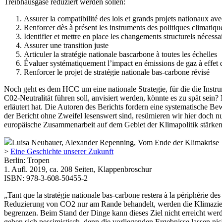
Treibhausgase reduziert werden sollen:
Assurer la compatibilité des lois et grands projets nationaux ave
Renforcer dès à présent les instruments des politiques climatiqu
Identifier et mettre en place les changements structurels nécessa
Assurer une transition juste
Articuler la stratégie nationale bascarbone à toutes les échelles
Évaluer systématiquement l’impact en émissions de gaz à effet d
Renforcer le projet de stratégie nationale bas-carbone révisé
Noch geht es dem HCC um eine nationale Strategie, für die die Instr
C02-Neutralität führen soll, anvisiert werden, könnte es zu spät sein
erläutert hat. Die Autoren des Berichts fordern eine systematische 
der Bericht ohne Zweifel lesenswert sind, resümieren wir hier doch 
europäische Zusammenarbeit auf dem Gebiet der Klimapolitik stärke
Luisa Neubauer, Alexander Repenning, Vom Ende der Klimakrise
>
Eine Geschichte unserer Zukunft
Berlin: Tropen
1. Aufl. 2019, ca. 208 Seiten, Klappenbroschur
ISBN: 978-3-608-50455-2
„Tant que la stratégie nationale bas-carbone restera à la périphérie des
Reduzierung von CO2 nur am Rande behandelt, werden die Klimaziele 
begrenzen. Beim Stand der Dinge kann dieses Ziel nicht erreicht werd
geben sich pessimistisch, denn die vorliegenden Ergebnisse lassen nic