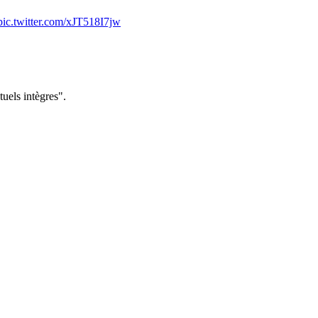
pic.twitter.com/xJT518I7jw
tuels intègres".