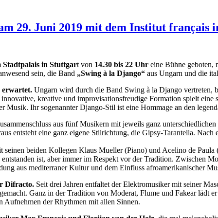
m 29. Juni 2019 mit dem Institut français i
m
Stadtpalais in Stuttgar
t von
14.30 bis 22 Uhr
eine Bühne geboten, mi
 anwesend sein, die Band
„Swing à la Django“
aus Ungarn und die it
 erwartet.
Ungarn wird durch die Band Swing à la Django vertreten, b
innovative, kreative und improvisationsfreudige Formation spielt ein
 Musik. Ihr sogenannter Django-Stil ist eine Hommage an den legendä
 Zusammenschluss aus fünf Musikern mit jeweils ganz unterschiedlichen
s entsteht eine ganz eigene Stilrichtung, die Gipsy-Tarantella. Nach 
einen beiden Kollegen Klaus Mueller (Piano) und Acelino de Paula (Bas
ntstanden ist, aber immer im Respekt vor der Tradition. Zwischen Mod
ndung aus mediterraner Kultur und dem Einfluss afroamerikanischer Mu
 Difracto.
Seit drei Jahren entfaltet der Elektromusiker mit seiner M
n gemacht. Ganz in der Tradition von Moderat, Flume und Fakear lädt e
 ein Aufnehmen der Rhythmen mit allen Sinnen.