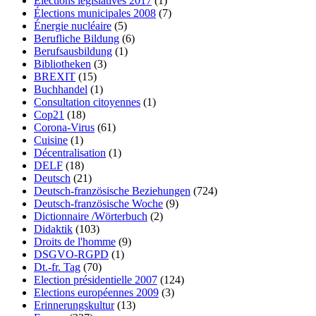
Élections législatives 2017
(1)
Élections municipales 2008
(7)
Énergie nucléaire
(5)
Berufliche Bildung
(6)
Berufsausbildung
(1)
Bibliotheken
(3)
BREXIT
(15)
Buchhandel
(1)
Consultation citoyennes
(1)
Cop21
(18)
Corona-Virus
(61)
Cuisine
(1)
Décentralisation
(1)
DELF
(18)
Deutsch
(21)
Deutsch-französische Beziehungen
(724)
Deutsch-französische Woche
(9)
Dictionnaire /Wörterbuch
(2)
Didaktik
(103)
Droits de l'homme
(9)
DSGVO-RGPD
(1)
Dt.-fr. Tag
(70)
Election présidentielle 2007
(124)
Elections européennes 2009
(3)
Erinnerungskultur
(13)