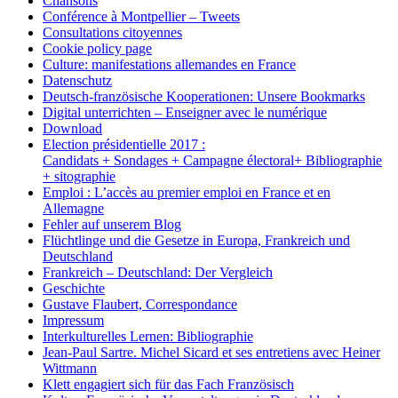
Chansons
Conférence à Montpellier – Tweets
Consultations citoyennes
Cookie policy page
Culture: manifestations allemandes en France
Datenschutz
Deutsch-französische Kooperationen: Unsere Bookmarks
Digital unterrichten – Enseigner avec le numérique
Download
Election présidentielle 2017 :
Candidats + Sondages + Campagne électoral+ Bibliographie
+ sitographie
Emploi : L’accès au premier emploi en France et en
Allemagne
Fehler auf unserem Blog
Flüchtlinge und die Gesetze in Europa, Frankreich und
Deutschland
Frankreich – Deutschland: Der Vergleich
Geschichte
Gustave Flaubert, Correspondance
Impressum
Interkulturelles Lernen: Bibliographie
Jean-Paul Sartre. Michel Sicard et ses entretiens avec Heiner
Wittmann
Klett engagiert sich für das Fach Französisch