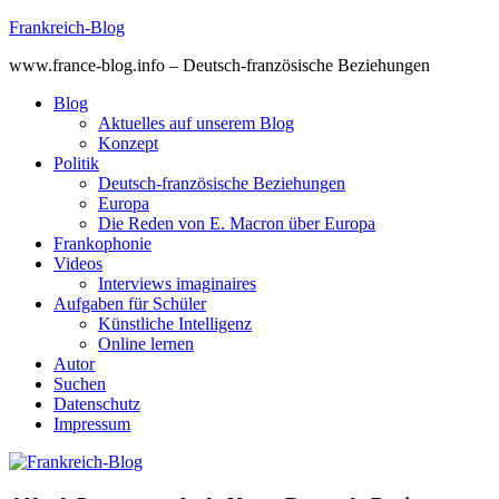
Skip
Frankreich-Blog
to
www.france-blog.info – Deutsch-französische Beziehungen
content
Blog
Aktuelles auf unserem Blog
Konzept
Politik
Deutsch-französische Beziehungen
Europa
Die Reden von E. Macron über Europa
Frankophonie
Videos
Interviews imaginaires
Aufgaben für Schüler
Künstliche Intelligenz
Online lernen
Autor
Suchen
Datenschutz
Impressum