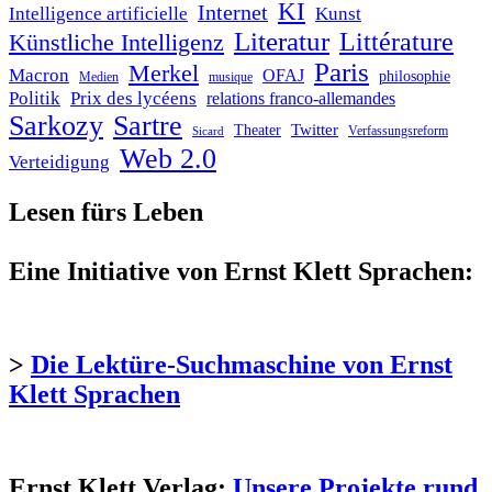
KI
Internet
Intelligence artificielle
Kunst
Literatur
Littérature
Künstliche Intelligenz
Paris
Merkel
Macron
OFAJ
philosophie
Medien
musique
Politik
Prix des lycéens
relations franco-allemandes
Sarkozy
Sartre
Twitter
Theater
Verfassungsreform
Sicard
Web 2.0
Verteidigung
Lesen fürs Leben
Eine Initiative von Ernst Klett Sprachen:
>
Die Lektüre-Suchmaschine von Ernst
Klett Sprachen
Ernst Klett Verlag:
Unsere Projekte rund