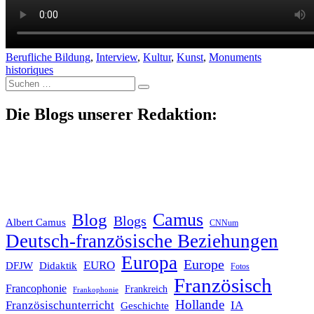
Berufliche Bildung
,
Interview
,
Kultur
,
Kunst
,
Monuments
historiques
Suche
nach:
Die Blogs unserer Redaktion:
Blog
Camus
Blogs
Albert Camus
CNNum
Deutsch-französische Beziehungen
Europa
Europe
EURO
DFJW
Didaktik
Fotos
Französisch
Francophonie
Frankreich
Frankophonie
Hollande
Französischunterricht
IA
Geschichte