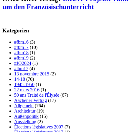
um den Französischunterricht
Kategorien
#fbm16
(3)
#fbm17
(10)
#fbm18
(1)
#fbm19
(2)
#JO2024
(1)
#lbm17
(4)
13 novembre 2015
(2)
14-18
(70)
1945-1950
(1)
22 mars 2016
(1)
50 ans Traité de l'Élysée
(67)
Aachener Vertrag
(17)
Allgemein
(764)
Architektur
(19)
Außenpolitik
(15)
Ausstellung
(2)
Élections législatives 2007
(7)