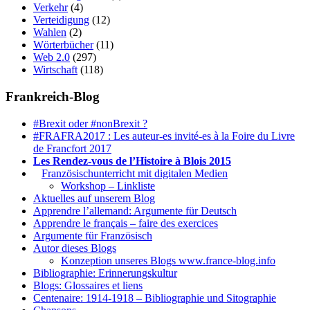
Verkehr
(4)
Verteidigung
(12)
Wahlen
(2)
Wörterbücher
(11)
Web 2.0
(297)
Wirtschaft
(118)
Frankreich-Blog
#Brexit oder #nonBrexit ?
#FRAFRA2017 : Les auteur-es invité-es à la Foire du Livre
de Francfort 2017
Les Rendez-vous de l’Histoire à Blois 2015
1.
Französischunterricht mit digitalen Medien
Workshop – Linkliste
Aktuelles auf unserem Blog
Apprendre l’allemand: Argumente für Deutsch
Apprendre le français – faire des exercices
Argumente für Französisch
Autor dieses Blogs
Konzeption unseres Blogs www.france-blog.info
Bibliographie: Erinnerungskultur
Blogs: Glossaires et liens
Centenaire: 1914-1918 – Bibliographie und Sitographie