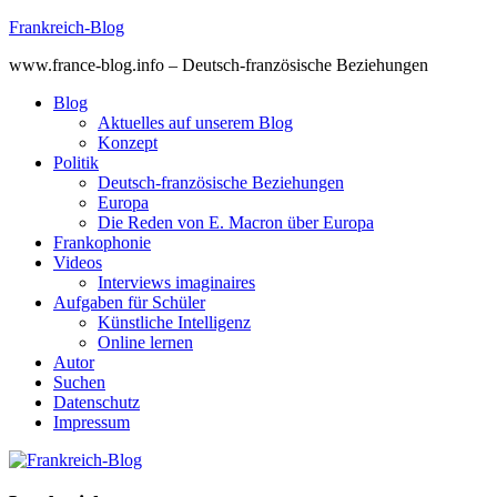
Skip
Frankreich-Blog
to
www.france-blog.info – Deutsch-französische Beziehungen
content
Blog
Aktuelles auf unserem Blog
Konzept
Politik
Deutsch-französische Beziehungen
Europa
Die Reden von E. Macron über Europa
Frankophonie
Videos
Interviews imaginaires
Aufgaben für Schüler
Künstliche Intelligenz
Online lernen
Autor
Suchen
Datenschutz
Impressum