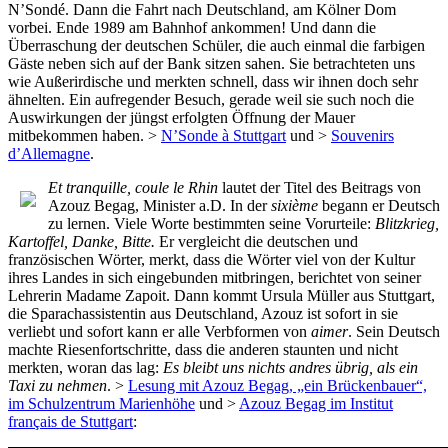
N’Sondé. Dann die Fahrt nach Deutschland, am Kölner Dom
vorbei. Ende 1989 am Bahnhof ankommen! Und dann die
Überraschung der deutschen Schüler, die auch einmal die farbigen
Gäste neben sich auf der Bank sitzen sahen. Sie betrachteten uns
wie Außerirdische und merkten schnell, dass wir ihnen doch sehr
ähnelten. Ein aufregender Besuch, gerade weil sie such noch die
Auswirkungen der jüngst erfolgten Öffnung der Mauer
mitbekommen haben. >
N’Sonde à Stuttgart
und >
Souvenirs
d’Allemagne
.
Et tranquille, coule le Rhin
lautet der Titel des Beitrags von
Azouz Begag, Minister a.D. In der
sixième
begann er Deutsch
zu lernen. Viele Worte bestimmten seine Vorurteile:
Blitzkrieg,
Kartoffel, Danke, Bitte.
Er vergleicht die deutschen und
französischen Wörter, merkt, dass die Wörter viel von der Kultur
ihres Landes in sich eingebunden mitbringen, berichtet von seiner
Lehrerin Madame Zapoit. Dann kommt Ursula Müller aus Stuttgart,
die Sparachassistentin aus Deutschland, Azouz ist sofort in sie
verliebt und sofort kann er alle Verbformen von
aimer
. Sein Deutsch
machte Riesenfortschritte, dass die anderen staunten und nicht
merkten, woran das lag:
Es bleibt uns nichts andres übrig, als ein
Taxi zu nehmen
. >
Lesung mit Azouz Begag, „ein Brückenbauer“,
im Schulzentrum Marienhöhe
und >
Azouz Begag im Institut
français de Stuttgart
: