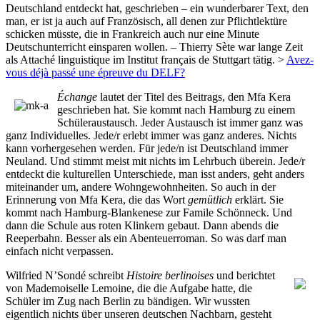
Deutschland entdeckt hat, geschrieben – ein wunderbarer Text, den
man, er ist ja auch auf Französisch, all denen zur Pflichtlektüre
schicken müsste, die in Frankreich auch nur eine Minute
Deutschunterricht einsparen wollen. – Thierry Sète war lange Zeit
als Attaché linguistique im Institut français de Stuttgart tätig. >
Avez-
vous déjà passé une épreuve du DELF?
Échange
lautet der Titel des Beitrags, den Mfa Kera
geschrieben hat. Sie kommt nach Hamburg zu einem
Schüleraustausch. Jeder Austausch ist immer ganz was
ganz Individuelles. Jede/r erlebt immer was ganz anderes. Nichts
kann vorhergesehen werden. Für jede/n ist Deutschland immer
Neuland. Und stimmt meist mit nichts im Lehrbuch überein. Jede/r
entdeckt die kulturellen Unterschiede, man isst anders, geht anders
miteinander um, andere Wohngewohnheiten. So auch in der
Erinnerung von Mfa Kera, die das Wort
gemütlich
erklärt. Sie
kommt nach Hamburg-Blankenese zur Famile Schönneck. Und
dann die Schule aus roten Klinkern gebaut. Dann abends die
Reeperbahn. Besser als ein Abenteuerroman. So was darf man
einfach nicht verpassen.
Wilfried N’Sondé schreibt
Histoire berlinoises
und berichtet
von Mademoiselle Lemoine, die die Aufgabe hatte, die
Schüler im Zug nach Berlin zu bändigen. Wir wussten
eigentlich nichts über unseren deutschen Nachbarn, gesteht