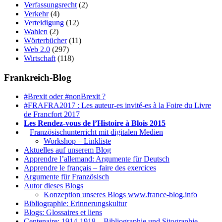
Verfassungsrecht
(2)
Verkehr
(4)
Verteidigung
(12)
Wahlen
(2)
Wörterbücher
(11)
Web 2.0
(297)
Wirtschaft
(118)
Frankreich-Blog
#Brexit oder #nonBrexit ?
#FRAFRA2017 : Les auteur-es invité-es à la Foire du Livre
de Francfort 2017
Les Rendez-vous de l’Histoire à Blois 2015
1.
Französischunterricht mit digitalen Medien
Workshop – Linkliste
Aktuelles auf unserem Blog
Apprendre l’allemand: Argumente für Deutsch
Apprendre le français – faire des exercices
Argumente für Französisch
Autor dieses Blogs
Konzeption unseres Blogs www.france-blog.info
Bibliographie: Erinnerungskultur
Blogs: Glossaires et liens
Centenaire: 1914-1918 – Bibliographie und Sitographie