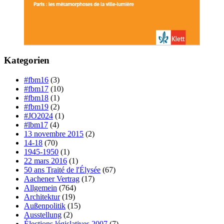
Kategorien
#fbm16
(3)
#fbm17
(10)
#fbm18
(1)
#fbm19
(2)
#JO2024
(1)
#lbm17
(4)
13 novembre 2015
(2)
14-18
(70)
1945-1950
(1)
22 mars 2016
(1)
50 ans Traité de l'Élysée
(67)
Aachener Vertrag
(17)
Allgemein
(764)
Architektur
(19)
Außenpolitik
(15)
Ausstellung
(2)
Élections législatives 2007
(7)