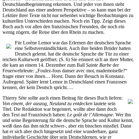
Deutschlandbegeisterung erkennen. Und jeder von ihnen sieht
Deutschland aus einer anderen Perspektive – so kann man bei der
Lektüre ihrer Texte nicht nur nebenbei wichtige Beobachtungen zu
kulturellen Unterschieden machen. Noch ein Tipp. Zeigt dieses
Buch auch vor allen den französischen Freunden, die noch ein
wenig zögern, die Reise über den Rhein zu machen.
Für Lorène Lemor war das Erlernen der deutschen Sprache
eine Selbstverständlichkeit. Auch ihre beiden Brüder hatten
Deutsch gelernt. hat die deutsche Sprache die Tür zu einer
reichen Kulturwelt geöffnet. (S. 6) Sie erinnert sich an ihrer Mutter,
die kam an einem 14. Dezember zum Ball
Sainte Barbe
der
Feuerwehrleute: „Foulez-fous danser avec moi, mademoiselle?“
fragte einer von ihnen… Horst. Dann der Besuch in Konstanz.
Aufregend. Später lernt Lemor in Deutschland einen Franzosen
kennen, der kein Deutsch spricht….
Thierry Sète sollte auch einen Beitrag für dieses Buch liefern:
Von einem, der auszog, Neuland zu entdecken
lautete sein
Titel. Die Redaktion war begeistert, wollte aber dann doch
den Text auf Französisch haben:
Le goût de l’Allemagne
. Wer ihn
und seine Begeisterung für die deutsche Sprache und Kultur kennt,
weiß dass das ihm nicht schwer-, aber ein bisschen missfiel. Dann
hat er sich aber doch hingesetzt und eine wunderbare, ganz
individuelle Geschichte über sein Deutschlernen, wie er