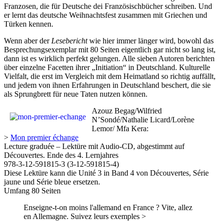
Franzosen, die für Deutsche dei Französischbücher schreiben. Und
er lernt das deutsche Weihnachtsfest zusammen mit Griechen und
Türken kennen.
Wenn aber der
Lesebericht
wie hier immer länger wird, bowohl das
Besprechungsexemplar mit 80 Seiten eigentlich gar nicht so lang ist,
dann ist es wirklich perfekt gelungen. Alle sieben Autoren berichten
über einzelne Facetten ihrer „Initiation“ in Deutschland. Kulturelle
Vielfalt, die erst im Vergleich mit dem Heimatland so richtig auffällt,
und jedem von ihnen Erfahrungen in Deutschland beschert, die sie
als Sprungbrett für neue Taten nutzen können.
Azouz Begag/Wilfried
N’Sondé/Nathalie Licard/Lorène
Lemor/ Mfa Kera:
>
Mon premier échange
Lecture graduée – Lektüre mit Audio-CD, abgestimmt auf
Découvertes. Ende des 4. Lernjahres
978-3-12-591815-3 (3-12-591815-4)
Diese Lektüre kann die Unité 3 in Band 4 von Découvertes, Série
jaune und Série bleue ersetzen.
Umfang 80 Seiten
Enseigne-t-on moins l'allemand en France ? Vite, allez
en Allemagne. Suivez leurs exemples >