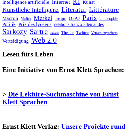
KI
Internet
Intelligence artificielle
Kunst
Literatur
Littérature
Künstliche Intelligenz
Paris
Merkel
Macron
OFAJ
philosophie
Medien
musique
Politik
Prix des lycéens
relations franco-allemandes
Sarkozy
Sartre
Twitter
Theater
Verfassungsreform
Sicard
Web 2.0
Verteidigung
Lesen fürs Leben
Eine Initiative von Ernst Klett Sprachen:
>
Die Lektüre-Suchmaschine von Ernst
Klett Sprachen
Ernst Klett Verlag:
Unsere Projekte rund