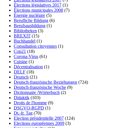
Élections législatives 2017
(1)
Élections municipales 2008
(7)
Énergie nucléaire
(5)
Berufliche Bildung
(6)
Berufsausbildung
(1)
Bibliotheken
(3)
BREXIT
(15)
Buchhandel
(1)
Consultation citoyennes
(1)
Cop21
(18)
Corona-Virus
(61)
Cuisine
(1)
Décentralisation
(1)
DELF
(18)
Deutsch
(21)
Deutsch-französische Beziehungen
(724)
Deutsch-französische Woche
(9)
Dictionnaire /Wörterbuch
(2)
Didaktik
(103)
Droits de l'homme
(9)
DSGVO-RGPD
(1)
Dt.-fr. Tag
(70)
Election présidentielle 2007
(124)
Elections européennes 2009
(3)