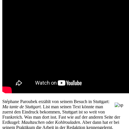
Stéphane Paroubek erzählt von seinem Besuch in Stuttgart:
Ma tante de Stuttgart
. List man seinen Text könnte man
zuerst den Eindruck bekommen, Stuttgart ist so weit von
Frankreich. Was man dort isst. Fast wie auf der anderen Seite der
Erdkugel:
Maultaschen
oder
Kohlrouladen
. Aber dann hat er bei
seinem Praktikum die Arbeit in der Redaktion kennengelernt.