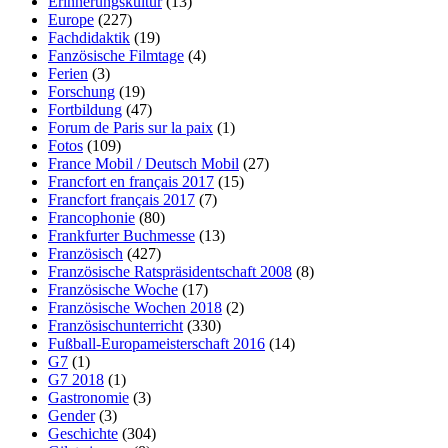
Erinnerungskultur
(13)
Europe
(227)
Fachdidaktik
(19)
Fanzösische Filmtage
(4)
Ferien
(3)
Forschung
(19)
Fortbildung
(47)
Forum de Paris sur la paix
(1)
Fotos
(109)
France Mobil / Deutsch Mobil
(27)
Francfort en français 2017
(15)
Francfort français 2017
(7)
Francophonie
(80)
Frankfurter Buchmesse
(13)
Französisch
(427)
Französische Ratspräsidentschaft 2008
(8)
Französische Woche
(17)
Französische Wochen 2018
(2)
Französischunterricht
(330)
Fußball-Europameisterschaft 2016
(14)
G7
(1)
G7 2018
(1)
Gastronomie
(3)
Gender
(3)
Geschichte
(304)