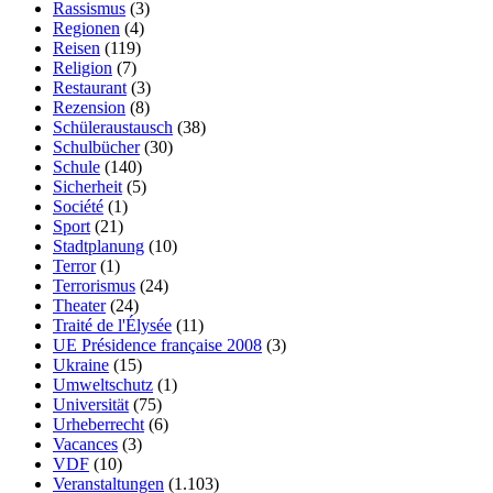
Rassismus
(3)
Regionen
(4)
Reisen
(119)
Religion
(7)
Restaurant
(3)
Rezension
(8)
Schüleraustausch
(38)
Schulbücher
(30)
Schule
(140)
Sicherheit
(5)
Société
(1)
Sport
(21)
Stadtplanung
(10)
Terror
(1)
Terrorismus
(24)
Theater
(24)
Traité de l'Élysée
(11)
UE Présidence française 2008
(3)
Ukraine
(15)
Umweltschutz
(1)
Universität
(75)
Urheberrecht
(6)
Vacances
(3)
VDF
(10)
Veranstaltungen
(1.103)