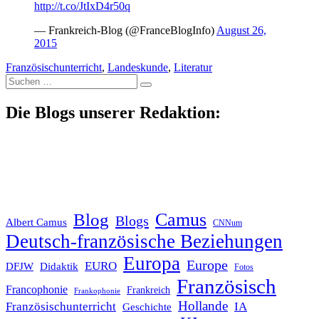
http://t.co/JtIxD4r50q
— Frankreich-Blog (@FranceBlogInfo)
August 26,
2015
Französischunterricht
,
Landeskunde
,
Literatur
Suche
nach:
Die Blogs unserer Redaktion:
Blog
Camus
Blogs
Albert Camus
CNNum
Deutsch-französische Beziehungen
Europa
Europe
EURO
DFJW
Didaktik
Fotos
Französisch
Francophonie
Frankreich
Frankophonie
Hollande
Französischunterricht
IA
Geschichte