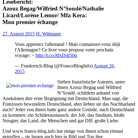
Lesebericht:
Azouz Begag/Wilfried N’Sondé/Nathalie
Licard/Lorène Lemor/ Mfa Kera:
Mon premier échange
27. August 2015
H. Wittmann
Vous apprenez l'allemand ! Mais connaissez-vous déjà
l'Allemagne? Ce livre vous propose votre prochain
voyage: >
http://t.co/JtIxD4r50q
— Frankreich-Blog (@FranceBlogInfo)
August 26,
2015
Sieben französische Autoren, unter
ihnen Azouz Begag und Wilfried
N’Sondé, schildern anhand von
Anekdoten ihre erste Begegnung mit Deutschland. Man sagt, die
Franzosen bewundern Deutschland, aber lieben sie das Nachbarland
auch? Jeder von ihnen hatte ganz andere Gründe, nach Deutschland
zu kommen: ein Schüleraustausch, der Job, das Studium, bloße
Neugier, das Land, die Menschen und gar DIE große Liebe.
Und www.france-blog.info hat einige von ihnen schon einmal
getroffen – sie lassen auch hier in Bild und Ton ihre