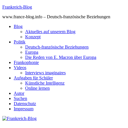
Skip
Frankreich-Blog
to
www.france-blog.info – Deutsch-französische Beziehungen
content
Blog
Aktuelles auf unserem Blog
Konzept
Politik
Deutsch-französische Beziehungen
Europa
Die Reden von E. Macron über Europa
Frankophonie
Videos
Interviews imaginaires
Aufgaben für Schüler
Künstliche Intelligenz
Online lernen
Autor
Suchen
Datenschutz
Impressum