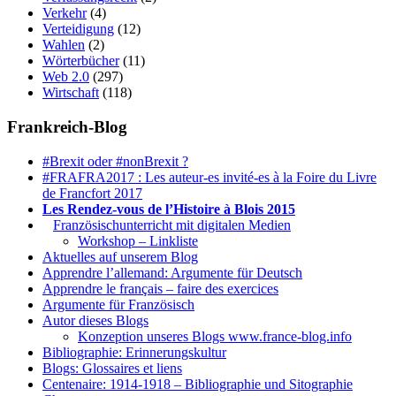
Verkehr
(4)
Verteidigung
(12)
Wahlen
(2)
Wörterbücher
(11)
Web 2.0
(297)
Wirtschaft
(118)
Frankreich-Blog
#Brexit oder #nonBrexit ?
#FRAFRA2017 : Les auteur-es invité-es à la Foire du Livre
de Francfort 2017
Les Rendez-vous de l’Histoire à Blois 2015
1.
Französischunterricht mit digitalen Medien
Workshop – Linkliste
Aktuelles auf unserem Blog
Apprendre l’allemand: Argumente für Deutsch
Apprendre le français – faire des exercices
Argumente für Französisch
Autor dieses Blogs
Konzeption unseres Blogs www.france-blog.info
Bibliographie: Erinnerungskultur
Blogs: Glossaires et liens
Centenaire: 1914-1918 – Bibliographie und Sitographie