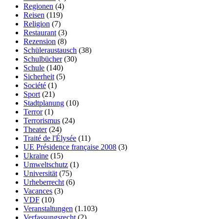
Regionen
(4)
Reisen
(119)
Religion
(7)
Restaurant
(3)
Rezension
(8)
Schüleraustausch
(38)
Schulbücher
(30)
Schule
(140)
Sicherheit
(5)
Société
(1)
Sport
(21)
Stadtplanung
(10)
Terror
(1)
Terrorismus
(24)
Theater
(24)
Traité de l'Élysée
(11)
UE Présidence française 2008
(3)
Ukraine
(15)
Umweltschutz
(1)
Universität
(75)
Urheberrecht
(6)
Vacances
(3)
VDF
(10)
Veranstaltungen
(1.103)
Verfassungsrecht
(2)