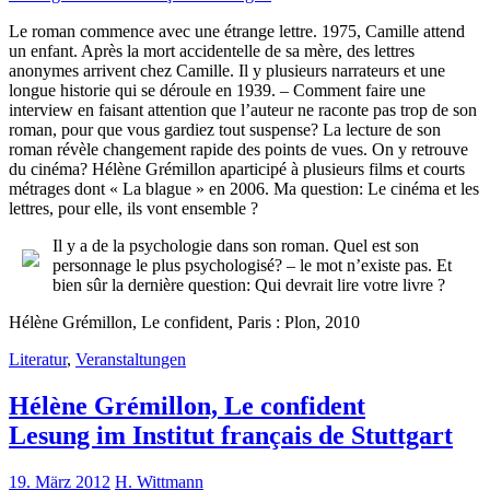
Le roman commence avec une étrange lettre. 1975, Camille attend
un enfant. Après la mort accidentelle de sa mère, des lettres
anonymes arrivent chez Camille. Il y plusieurs narrateurs et une
longue historie qui se déroule en 1939. – Comment faire une
interview en faisant attention que l’auteur ne raconte pas trop de son
roman, pour que vous gardiez tout suspense? La lecture de son
roman révèle changement rapide des points de vues. On y retrouve
du cinéma? Hélène Grémillon aparticipé à plusieurs films et courts
métrages dont « La blague » en 2006. Ma question: Le cinéma et les
lettres, pour elle, ils vont ensemble ?
Il y a de la psychologie dans son roman. Quel est son
personnage le plus psychologisé? – le mot n’existe pas. Et
bien sûr la dernière question: Qui devrait lire votre livre ?
Hélène Grémillon, Le confident, Paris : Plon, 2010
Literatur
,
Veranstaltungen
Hélène Grémillon, Le confident
Lesung im Institut français de Stuttgart
19. März 2012
H. Wittmann