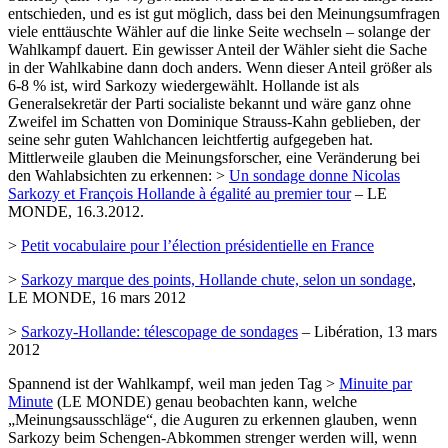
entschieden, und es ist gut möglich, dass bei den Meinungsumfragen
viele enttäuschte Wähler auf die linke Seite wechseln – solange der
Wahlkampf dauert. Ein gewisser Anteil der Wähler sieht die Sache
in der Wahlkabine dann doch anders. Wenn dieser Anteil größer als
6-8 % ist, wird Sarkozy wiedergewählt. Hollande ist als
Generalsekretär der Parti socialiste bekannt und wäre ganz ohne
Zweifel im Schatten von Dominique Strauss-Kahn geblieben, der
seine sehr guten Wahlchancen leichtfertig aufgegeben hat.
Mittlerweile glauben die Meinungsforscher, eine Veränderung bei
den Wahlabsichten zu erkennen: >
Un sondage donne Nicolas
Sarkozy et François Hollande à égalité au premier tour
– LE
MONDE, 16.3.2012.
>
Petit vocabulaire pour l’élection présidentielle en France
>
Sarkozy marque des points, Hollande chute, selon un sondage
,
LE MONDE, 16 mars 2012
>
Sarkozy-Hollande: télescopage de sondages
– Libération, 13 mars
2012
Spannend ist der Wahlkampf, weil man jeden Tag >
Minuite par
Minute
(LE MONDE) genau beobachten kann, welche
„Meinungsausschläge“, die Auguren zu erkennen glauben, wenn
Sarkozy beim Schengen-Abkommen strenger werden will, wenn