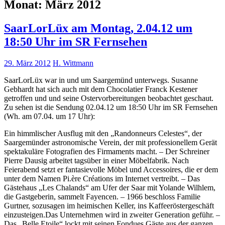
Monat:
März 2012
SaarLorLüx am Montag, 2.04.12 um
18:50 Uhr im SR Fernsehen
29. März 2012
H. Wittmann
SaarLorLüx war in und um Saargemünd unterwegs. Susanne
Gebhardt hat sich auch mit dem Chocolatier Franck Kestener
getroffen und und seine Ostervorbereitungen beobachtet geschaut.
Zu sehen ist die Sendung 02.04.12 um 18:50 Uhr im SR Fernsehen
(Wh. am 07.04. um 17 Uhr):
Ein himmlischer Ausflug mit den „Randonneurs Celestes“, der
Saargemünder astronomische Verein, der mit professionellem Gerät
spektakuläre Fotografien des Firmaments macht. – Der Schreiner
Pierre Dausig arbeitet tagsüber in einer Möbelfabrik. Nach
Feierabend setzt er fantasievolle Möbel und Accessoires, die er dem
unter dem Namen Pi.ère Créations im Internet vertreibt. – Das
Gästehaus „Les Chalands“ am Ufer der Saar mit Yolande Wilhlem,
die Gastgeberin, sammelt Fayencen. – 1966 beschloss Familie
Gurtner, sozusagen im heimischen Keller, ins Kaffeeröstergeschäft
einzusteigen.Das Unternehmen wird in zweiter Generation geführ. –
Das „Belle Etoile“ lockt mit seinen Fondues Gäste aus der ganzen