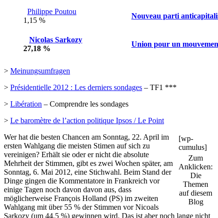
Philippe Poutou
Nouveau parti anticapitali
1,15 %
Nicolas Sarkozy
Union pour un mouvement
27,18 %
>
Meinungsumfragen
>
Présidentielle 2012 : Les derniers sondages
– TF1 ***
>
Libération
– Comprendre les sondages
>
Le baromètre de l’action politique Ipsos / Le Point
Wer hat die besten Chancen am Sonntag, 22. April im
[wp-
ersten Wahlgang die meisten Stimen auf sich zu
cumulus]
vereinigen? Erhält sie oder er nicht die absolute
Zum
Mehrheit der Stimmen, gibt es zwei Wochen später, am
Anklicken:
Sonntag, 6. Mai 2012, eine Stichwahl. Beim Stand der
Die
Dinge gingen die Kommentatore in Frankreich vor
Themen
einige Tagen noch davon davon aus, dass
auf diesem
möglicherweise François Holland (PS) im zweiten
Blog
Wahlgang mit über 55 % der Stimmen vor Nicoals
Sarkozy (um 44,5 %) gewinnen wird. Das ist aber noch lange nicht