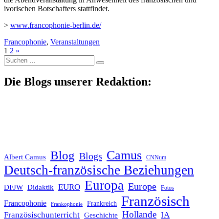
ivorischen Botschafters stattfindet.
>
www.francophonie-berlin.de/
Francophonie
,
Veranstaltungen
1
2
»
Suche
nach:
Die Blogs unserer Redaktion:
Blog
Camus
Blogs
Albert Camus
CNNum
Deutsch-französische Beziehungen
Europa
Europe
EURO
DFJW
Didaktik
Fotos
Französisch
Francophonie
Frankreich
Frankophonie
Hollande
Französischunterricht
IA
Geschichte