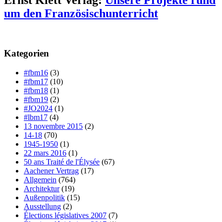
um den Französischunterricht
Kategorien
#fbm16
(3)
#fbm17
(10)
#fbm18
(1)
#fbm19
(2)
#JO2024
(1)
#lbm17
(4)
13 novembre 2015
(2)
14-18
(70)
1945-1950
(1)
22 mars 2016
(1)
50 ans Traité de l'Élysée
(67)
Aachener Vertrag
(17)
Allgemein
(764)
Architektur
(19)
Außenpolitik
(15)
Ausstellung
(2)
Élections législatives 2007
(7)