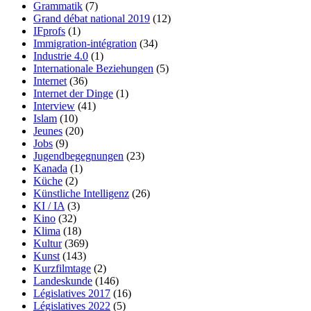
Grammatik
(7)
Grand débat national 2019
(12)
IFprofs
(1)
Immigration-intégration
(34)
Industrie 4.0
(1)
Internationale Beziehungen
(5)
Internet
(36)
Internet der Dinge
(1)
Interview
(41)
Islam
(10)
Jeunes
(20)
Jobs
(9)
Jugendbegegnungen
(23)
Kanada
(1)
Küche
(2)
Künstliche Intelligenz
(26)
KI / IA
(3)
Kino
(32)
Klima
(18)
Kultur
(369)
Kunst
(143)
Kurzfilmtage
(2)
Landeskunde
(146)
Législatives 2017
(16)
Législatives 2022
(5)