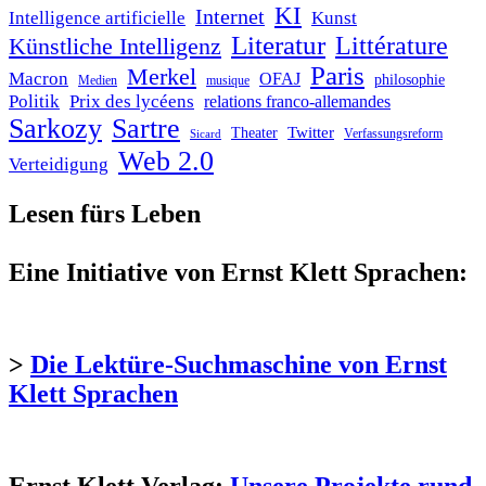
KI
Internet
Intelligence artificielle
Kunst
Literatur
Littérature
Künstliche Intelligenz
Paris
Merkel
Macron
OFAJ
philosophie
Medien
musique
Politik
Prix des lycéens
relations franco-allemandes
Sarkozy
Sartre
Twitter
Theater
Verfassungsreform
Sicard
Web 2.0
Verteidigung
Lesen fürs Leben
Eine Initiative von Ernst Klett Sprachen:
>
Die Lektüre-Suchmaschine von Ernst
Klett Sprachen
Ernst Klett Verlag:
Unsere Projekte rund