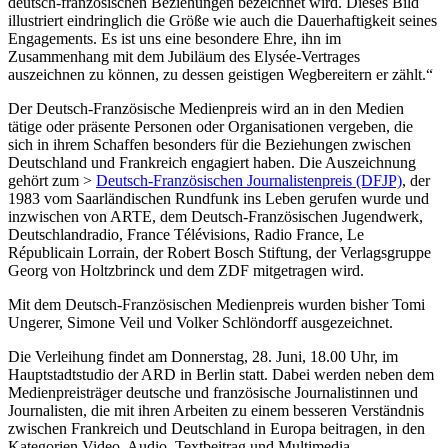
deutsch-französischen Beziehungen bezeichnet wird. Dieses Bild
illustriert eindringlich die Größe wie auch die Dauerhaftigkeit seines
Engagements. Es ist uns eine besondere Ehre, ihn im
Zusammenhang mit dem Jubiläum des Elysée-Vertrages
auszeichnen zu können, zu dessen geistigen Wegbereitern er zählt.“
Der Deutsch-Französische Medienpreis wird an in den Medien
tätige oder präsente Personen oder Organisationen vergeben, die
sich in ihrem Schaffen besonders für die Beziehungen zwischen
Deutschland und Frankreich engagiert haben. Die Auszeichnung
gehört zum >
Deutsch-Französischen Journalistenpreis (DFJP)
, der
1983 vom Saarländischen Rundfunk ins Leben gerufen wurde und
inzwischen von ARTE, dem Deutsch-Französischen Jugendwerk,
Deutschlandradio, France Télévisions, Radio France, Le
Républicain Lorrain, der Robert Bosch Stiftung, der Verlagsgruppe
Georg von Holtzbrinck und dem ZDF mitgetragen wird.
Mit dem Deutsch-Französischen Medienpreis wurden bisher Tomi
Ungerer, Simone Veil und Volker Schlöndorff ausgezeichnet.
Die Verleihung findet am Donnerstag, 28. Juni, 18.00 Uhr, im
Hauptstadtstudio der ARD in Berlin statt. Dabei werden neben dem
Medienpreisträger deutsche und französische Journalistinnen und
Journalisten, die mit ihren Arbeiten zu einem besseren Verständnis
zwischen Frankreich und Deutschland in Europa beitragen, in den
Kategorien Video, Audio, Textbeitrag und Multimedia