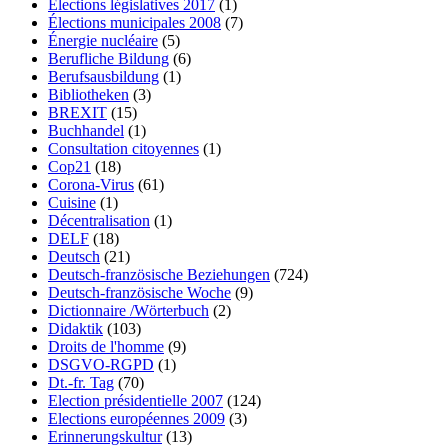
Élections législatives 2017
(1)
Élections municipales 2008
(7)
Énergie nucléaire
(5)
Berufliche Bildung
(6)
Berufsausbildung
(1)
Bibliotheken
(3)
BREXIT
(15)
Buchhandel
(1)
Consultation citoyennes
(1)
Cop21
(18)
Corona-Virus
(61)
Cuisine
(1)
Décentralisation
(1)
DELF
(18)
Deutsch
(21)
Deutsch-französische Beziehungen
(724)
Deutsch-französische Woche
(9)
Dictionnaire /Wörterbuch
(2)
Didaktik
(103)
Droits de l'homme
(9)
DSGVO-RGPD
(1)
Dt.-fr. Tag
(70)
Election présidentielle 2007
(124)
Elections européennes 2009
(3)
Erinnerungskultur
(13)