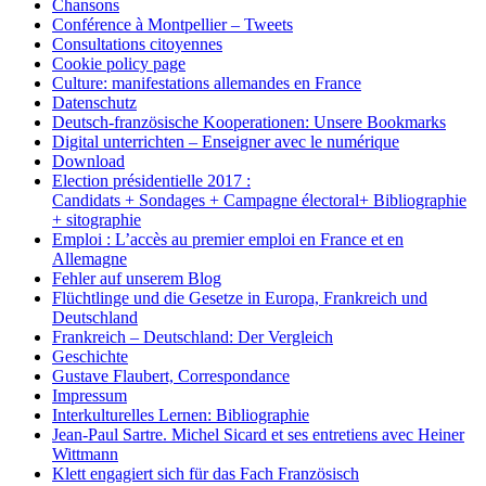
Chansons
Conférence à Montpellier – Tweets
Consultations citoyennes
Cookie policy page
Culture: manifestations allemandes en France
Datenschutz
Deutsch-französische Kooperationen: Unsere Bookmarks
Digital unterrichten – Enseigner avec le numérique
Download
Election présidentielle 2017 :
Candidats + Sondages + Campagne électoral+ Bibliographie
+ sitographie
Emploi : L’accès au premier emploi en France et en
Allemagne
Fehler auf unserem Blog
Flüchtlinge und die Gesetze in Europa, Frankreich und
Deutschland
Frankreich – Deutschland: Der Vergleich
Geschichte
Gustave Flaubert, Correspondance
Impressum
Interkulturelles Lernen: Bibliographie
Jean-Paul Sartre. Michel Sicard et ses entretiens avec Heiner
Wittmann
Klett engagiert sich für das Fach Französisch