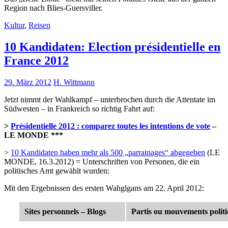
Region nach Blies-Guersviller.
Kultur
,
Reisen
10 Kandidaten: Election présidentielle en
France 2012
29. März 2012
H. Wittmann
Jetzt nimmt der Wahlkampf – unterbrochen durch die Attentate im
Südwesten – in Frankreich so richtig Fahrt auf:
>
Présidentielle 2012 : comparez toutes les intentions de vote
–
LE MONDE ***
>
10 Kandidaten haben mehr als 500 „parrainages“ abgegeben
(LE
MONDE, 16.3.2012) = Unterschriften von Personen, die ein
politisches Amt gewählt wurden:
Mit den Ergebnissen des ersten Wahglgans am 22. April 2012:
Sites personnels – Blogs
Partis ou mouvements polit