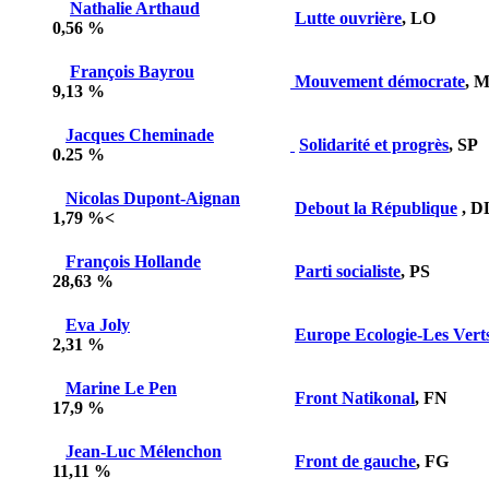
Nathalie Arthaud
Lutte ouvrière
, LO
0,56 %
François Bayrou
Mouvement démocrate
, 
9,13 %
Jacques Cheminade
Solidarité et progrès
, SP
0.25 %
Nicolas Dupont-Aignan
Debout la République
, D
1,79 %<
François Hollande
Parti socialiste
, PS
28,63 %
Eva Joly
Europe Ecologie-Les Vert
2,31 %
Marine Le Pen
Front Natikonal
, FN
17,9 %
Jean-Luc Mélenchon
Front de gauche
, FG
11,11 %