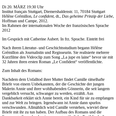
Di 20. MÄRZ 19:30 Uhr
Institut français Stuttgart, Diemershaldenstr. 11, 70184 Stuttgart
Hélène Grémillon,
Le confident
, dt.,
Das geheime Prinzip der Liebe
,
Hoffman und Campe, 2012.
Im Rahmen der internationalen Woche der französischen Sprache
2012
Im Gespräch mit Catherine Aubert. In frz. Sprache. Eintritt frei
Nach ihrem Literatur- und Geschichtsstudium begann Hélène
Grémillon als Journalistin und Regisseurin. Sie realisierte mehrere
Kurzfilme den Videoclip zum Song „La jupe en laine“ bevor sie mit
32 Jahren ihren ersten Roman „Le Confident“ veröffentlichte.
Zum Inhalt des Romans:
Nachdem dem Unfalltod ihrer Mutter findet Camille rätselhafte
Briefe von einem Unbekannten, der die Geschichte der jungen
Malerin Annie und ihrer wohlhabenden Gönnerin, die seit langem
vergeblich versucht, schwanger zu werden, erzählt. Aus
Dankbarkeit erklärt sich Annie bereit, ein Kind für sie zu empfangen
und zur Welt zu bringen. Irgendwann ist Annie dann spurlos
verschwunden. Allmählich wird Camille verstehen, wieviel diese
Briefe mit ihr zu tun haben. Der Aufbau des Romans und die