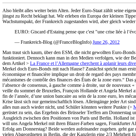
Also bleibt alles weiter beim Alten. Jeder Euro-Staat zählt seine eige
jüngst zu Recht beklagt hat. Wir erleben ein Europa der kleinen Tippel
Wachstumspakt, der Frankreich zugestanden wird, aber gleich wieder 
EURO: Giscard d'Estaing pense que c'est "une crise liée à l’év
— Frankreich-Blog (@FranceBlogInfo)
June 26, 2012
Man traut sich kaum, über den ESM, die nicht gewollten Euro-Bonds un
funktioniert. Dennoch kann man in den Medien verfolgen, wie der B
dem Artikel >
La France et l’Allemagne cherchent à aplanir leurs div
Merkel doch Euro-Bonds mit nach Hause? Zunächst spricht man erstm
économique et financière implique un droit de regard des pays membre
mécanismes de contrôle des finances des États de la zone euro.“ Das
l’absence de consensus, à gauche comme à droite, sur de nouveaux « tran
veille du sommet de Bruxelles, François Hollande et Angela Merkel affi
fin de l’année, d’une union bancaire au sein de la zone euro, les méc
Krise lässt sich nur gemeinschaftlich lösen. Alleingänge jeder Art si
alles nun auch wieder nicht, und Schüler könnten weitere Punkte (>
M
gerüstet zu sein, das Ergebnis des Brüsseler Treffen am Donnerstag 
Ausgleich zwischen den Positionen von Paris und Berlin. Holland is
will uns Angela Merkel mit ihren Blazer-Farben sagen, Frankfurter 
Erfolg am Donnerstag? Beide werden aufeinander zugehen. geht gar nic
vielen Abgeordneten in Berlin, die der Kanzlerin eine 2/3 Mehrheit f