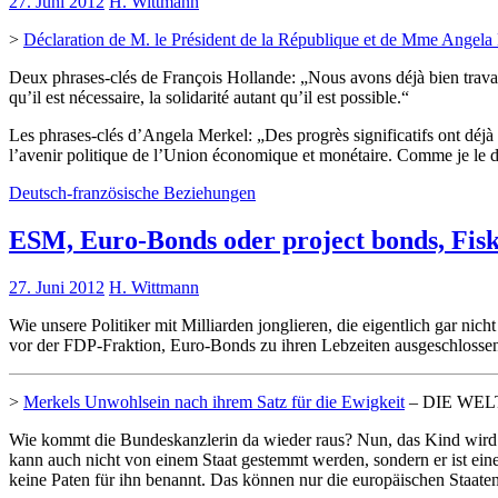
27. Juni 2012
H. Wittmann
>
Déclaration de M. le Président de la République et de Mme Ange
Deux phrases-clés de François Hollande: „Nous avons déjà bien travail
qu’il est nécessaire, la solidarité autant qu’il est possible.“
Les phrases-clés d’Angela Merkel: „Des progrès significatifs ont déjà ét
l’avenir politique de l’Union économique et monétaire. Comme je le di
Deutsch-französische Beziehungen
ESM, Euro-Bonds oder project bonds, Fis
27. Juni 2012
H. Wittmann
Wie unsere Politiker mit Milliarden jonglieren, die eigentlich gar ni
vor der FDP-Fraktion, Euro-Bonds zu ihren Lebzeiten ausgeschloss
>
Merkels Unwohlsein nach ihrem Satz für die Ewigkeit
– DIE WELT
Wie kommt die Bundeskanzlerin da wieder raus? Nun, das Kind wird 
kann auch nicht von einem Staat gestemmt werden, sondern er ist ein
keine Paten für ihn benannt. Das können nur die europäischen Staaten