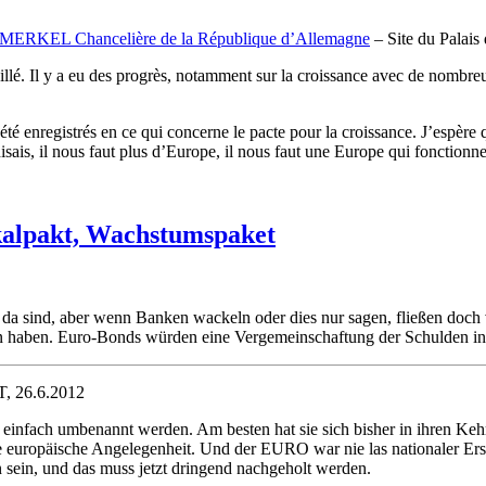
la MERKEL Chancelière de la République d’Allemagne
– Site du Palais 
lé. Il y a eu des progrès, notamment sur la croissance avec de nombreus
é enregistrés en ce qui concerne le pacte pour la croissance. J’espère qu
sais, il nous faut plus d’Europe, il nous faut une Europe qui fonctionne
kalpakt, Wachstumspaket
cht da sind, aber wenn Banken wackeln oder dies nur sagen, fließen doch
en haben. Euro-Bonds würden eine Vergemeinschaftung der Schulden in
, 26.6.2012
einfach umbenannt werden. Am besten hat sie sich bisher in ihren Ke
e europäische Angelegenheit. Und der EURO war nie las nationaler Ers
 sein, und das muss jetzt dringend nachgeholt werden.