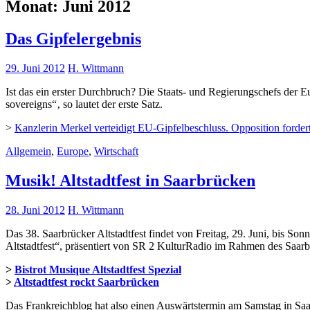
Monat:
Juni 2012
Das Gipfelergebnis
29. Juni 2012
H. Wittmann
Ist das ein erster Durchbruch? Die Staats- und Regierungschefs der 
sovereigns“‚ so lautet der erste Satz.
>
Kanzlerin Merkel verteidigt EU-Gipfelbeschluss. Opposition forde
Allgemein
,
Europe
,
Wirtschaft
Musik! Altstadtfest in Saarbrücken
28. Juni 2012
H. Wittmann
Das 38. Saarbrücker Altstadtfest findet von Freitag, 29. Juni, bis Son
Altstadtfest“, präsentiert von SR 2 KulturRadio im Rahmen des Saarbr
>
Bistrot Musique Altstadtfest Spezial
>
Altstadtfest rockt Saarbrücken
Das Frankreichblog hat also einen Auswärtstermin am Samstag in Saa