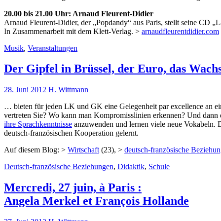
20.00 bis 21.00 Uhr: Arnaud Fleurent-Didier
Arnaud Fleurent-Didier, der „Popdandy“ aus Paris, stellt seine CD „L
In Zusammenarbeit mit dem Klett-Verlag. >
arnaudfleurentdidier.com
Musik
,
Veranstaltungen
Der Gipfel in Brüssel, der Euro, das Wac
28. Juni 2012
H. Wittmann
… bieten für jeden LK und GK eine Gelegenheit par excellence an e
vertreten Sie? Wo kann man Kompromisslinien erkennen? Und dann d
ihre Sprachkenntnisse
anzuwenden und lernen viele neue Vokabeln. Da
deutsch-französischen Kooperation gelernt.
Auf diesem Blog: >
Wirtschaft
(23), >
deutsch-französische Beziehu
Deutsch-französische Beziehungen
,
Didaktik
,
Schule
Mercredi, 27 juin, à Paris :
Angela Merkel et François Hollande