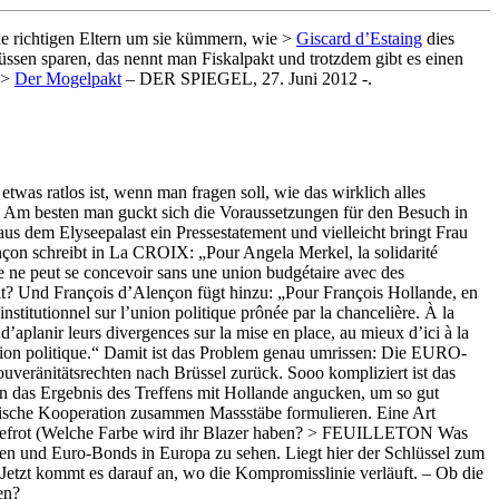
eine richtigen Eltern um sie kümmern, wie >
Giscard d’Estaing
dies
 müssen sparen, das nennt man Fiskalpakt und trotzdem gibt es einen
 >
Der Mogelpakt
– DER SPIEGEL, 27. Juni 2012 -.
was ratlos ist, wenn man fragen soll, wie das wirklich alles
 Am besten man guckt sich die Voraussetzungen für den Besuch in
us dem Elyseepalast ein Pressestatement und vielleicht bringt Frau
on schreibt in La CROIX: „Pour Angela Merkel, la solidarité
e ne peut se concevoir sans une union budgétaire avec des
llt? Und François d’Alençon fügt hinzu: „Pour François Hollande, en
nstitutionnel sur l’union politique prônée par la chancelière. À la
’aplanir leurs divergences sur la mise en place, au mieux d’ici à la
l’union politique.“ Damit ist das Problem genau umrissen: Die EURO-
ouveränitätsrechten nach Brüssel zurück. Sooo kompliziert ist das
 das Ergebnis des Treffens mit Hollande angucken, um so gut
ösische Kooperation zusammen Massstäbe formulieren. Eine Art
or tiefrot (Welche Farbe wird ihr Blazer haben? > FEUILLETON Was
ken und Euro-Bonds in Europa zu sehen. Liegt hier der Schlüssel zum
 Jetzt kommt es darauf an, wo die Kompromisslinie verläuft. – Ob die
en?