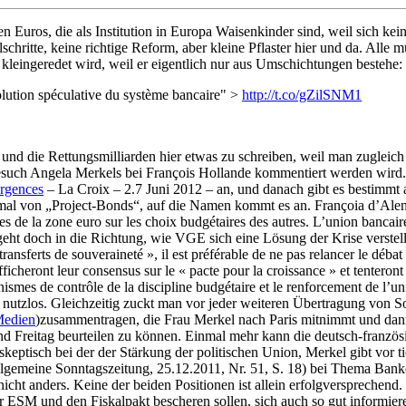
nen Euros, die als Institution in Europa Waisenkinder sind, weil sich k
schritte, keine richtige Reform, aber kleine Pflaster hier und da. Alle
kleingeredet wird, weil er eigentlich nur aus Umschichtungen bestehe:
olution spéculative du système bancaire" >
http://t.co/gZilSNM1
d die Rettungsmilliarden hier etwas zu schreiben, weil man zugleich et
esuch Angela Merkels bei François Hollande kommentiert werden wird.
ergences
– La Croix – 2.7 Juni 2012 – an, und danach gibt es bestimmt a
al von „Project-Bonds“, auf die Namen kommt es an. Françoia d’Alenç
s de la zone euro sur les choix budgétaires des autres. L’union bancair
 geht doch in die Richtung, wie VGE sich eine Lösung der Krise verste
sferts de souveraineté », il est préférable de ne pas relancer le débat i
cheront leur consensus sur le « pacte pour la croissance » et tenteront d
anismes de contrôle de la discipline budgétaire et le renforcement de 
nd nutzlos. Gleichzeitig zuckt man vor jeder weiteren Übertragung von S
edien
)zusammentragen, die Frau Merkel nach Paris mitnimmt und dann
und Freitag beurteilen zu können. Einmal mehr kann die deutsch-franz
t skeptisch bei der der Stärkung der politischen Union, Merkel gibt v
Allgemeine Sonntagszeitung, 25.12.2011, Nr. 51, S. 18) bei Thema Ban
ht anders. Keine der beiden Positionen ist allein erfolgversprechend.
ür ESM und den Fiskalpakt bescheren sollen, sich auch so gut informier