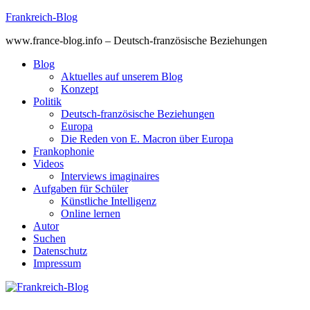
Skip
Frankreich-Blog
to
www.france-blog.info – Deutsch-französische Beziehungen
content
Blog
Aktuelles auf unserem Blog
Konzept
Politik
Deutsch-französische Beziehungen
Europa
Die Reden von E. Macron über Europa
Frankophonie
Videos
Interviews imaginaires
Aufgaben für Schüler
Künstliche Intelligenz
Online lernen
Autor
Suchen
Datenschutz
Impressum