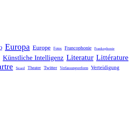
Europa
Europe
O
Francophonie
Fotos
Frankophonie
Literatur
Littérature
Künstliche Intelligenz
rtre
Verteidigung
Twitter
Theater
Verfassungsreform
Sicard