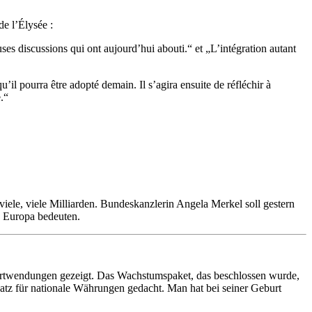
de l’Élysée :
es discussions qui ont aujourd’hui abouti.“ et „L’intégration autant
’il pourra être adopté demain. Il s’agira ensuite de réfléchir à
.“
 viele, viele Milliarden. Bundeskanzlerin Angela Merkel soll gestern
 Europa bedeuten.
hrtwendungen gezeigt. Das Wachstumspaket, das beschlossen wurde,
atz für nationale Währungen gedacht. Man hat bei seiner Geburt