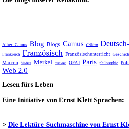
Die Blogs unserer Redaktion:
Deutsch-
Blog
Camus
Blogs
Albert Camus
CNNum
Französisch
Französischunterricht
Geschich
Frankreich
Paris
Merkel
Macron
Poli
OFAJ
philosophie
Medien
musique
Web 2.0
Lesen fürs Leben
Eine Initiative von Ernst Klett Sprachen:
>
Die Lektüre-Suchmaschine von Ernst Kl