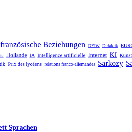
französische Beziehungen
EUR
DFJW
Didaktik
KI
Internet
Hollande
IA
Intelligence artificielle
Kunst
te
Sarkozy
Sa
tik
Prix des lycéens
relations franco-allemandes
ett Sprachen