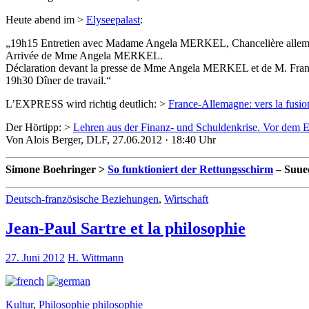
Heute abend im >
Elyseepalast
:
„19h15 Entretien avec Madame Angela MERKEL, Chancelière allem
Arrivée de Mme Angela MERKEL.
Déclaration devant la presse de Mme Angela MERKEL et de M. F
19h30 Dîner de travail.“
L’EXPRESS wird richtig deutlich: >
France-Allemagne: vers la fusio
Der Hörtipp: >
Lehren aus der Finanz- und Schuldenkrise. Vor dem E
Von Alois Berger, DLF, 27.06.2012 · 18:40 Uhr
Simone Boehringer >
So funktioniert der Rettungsschirm
– Suue
Deutsch-französische Beziehungen
,
Wirtschaft
Jean-Paul Sartre et la philosophie
27. Juni 2012
H. Wittmann
Kultur
,
Philosophie
philosophie