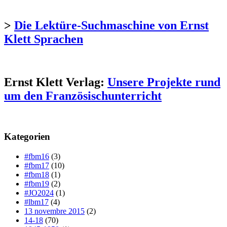
>
Die Lektüre-Suchmaschine von Ernst
Klett Sprachen
Ernst Klett Verlag:
Unsere Projekte rund
um den Französischunterricht
Kategorien
#fbm16
(3)
#fbm17
(10)
#fbm18
(1)
#fbm19
(2)
#JO2024
(1)
#lbm17
(4)
13 novembre 2015
(2)
14-18
(70)