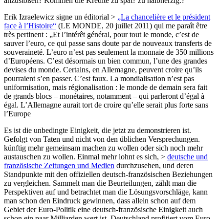
anzustoßen? Kommen die Kredite zu spät? zu halbherzig.?
Erik Izraelewicz signe un éditorial >
„La chancelière et le président
face à l’Histoire“
(LE MONDE, 20 juillet 2011) qui me paraît être
très pertinent : „Et l’intérêt général, pour tout le monde, c’est de
sauver l’euro, ce qui passe sans doute par de nouveaux transferts de
souveraineté. L’euro n’est pas seulement la monnaie de 350 millions
d’Européens. C’est désormais un bien commun, l’une des grandes
devises du monde. Certains, en Allemagne, peuvent croire qu’ils
pourraient s’en passer. C’est faux. La mondialisation n’est pas
uniformisation, mais régionalisation : le monde de demain sera fait
de grands blocs – monétaires, notamment – qui parleront d’égal à
égal. L’Allemagne aurait tort de croire qu’elle serait plus forte sans
l’Europe
Es ist die unbedingte Einigkeit, die jetzt zu demonstrieren ist.
Gefolgt von Taten und nicht von den üblichen Versprechungen.
künftig mehr gemeinsam machen zu wollen oder sich noch mehr
austauschen zu wollen. Einmal mehr lohnt es sich, >
deutsche und
französische Zeitungen und Medien
durchzusehen, und deren
Standpunkte mit den offiziellen deutsch-französischen Beziehungen
zu vergleichen. Sammelt man die Beurteilungen, zählt man die
Perspektiven auf und betrachtet man die Lösungsvorschläge, kann
man schon den Eindruck gewinnen, dass allein schon auf dem
Gebiet der Euro-Politik eine deutsch-französische Einigkeit auch
schon ein paar Milliarden wert ist. Deutschland profitiert vom Euro,