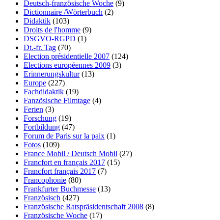
Deutsch-französische Woche
(9)
Dictionnaire /Wörterbuch
(2)
Didaktik
(103)
Droits de l'homme
(9)
DSGVO-RGPD
(1)
Dt.-fr. Tag
(70)
Election présidentielle 2007
(124)
Elections européennes 2009
(3)
Erinnerungskultur
(13)
Europe
(227)
Fachdidaktik
(19)
Fanzösische Filmtage
(4)
Ferien
(3)
Forschung
(19)
Fortbildung
(47)
Forum de Paris sur la paix
(1)
Fotos
(109)
France Mobil / Deutsch Mobil
(27)
Francfort en français 2017
(15)
Francfort français 2017
(7)
Francophonie
(80)
Frankfurter Buchmesse
(13)
Französisch
(427)
Französische Ratspräsidentschaft 2008
(8)
Französische Woche
(17)