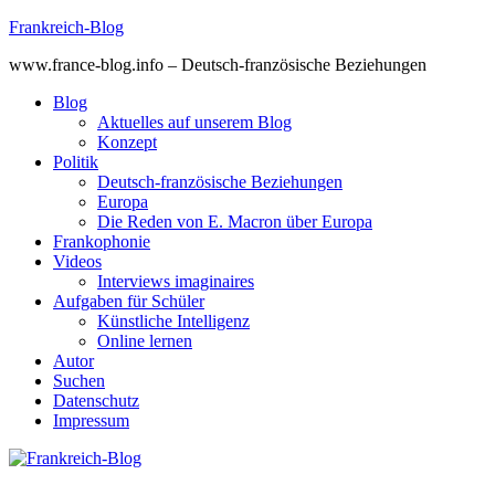
Skip
Frankreich-Blog
to
www.france-blog.info – Deutsch-französische Beziehungen
content
Blog
Aktuelles auf unserem Blog
Konzept
Politik
Deutsch-französische Beziehungen
Europa
Die Reden von E. Macron über Europa
Frankophonie
Videos
Interviews imaginaires
Aufgaben für Schüler
Künstliche Intelligenz
Online lernen
Autor
Suchen
Datenschutz
Impressum