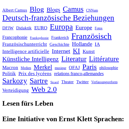
Blog
Camus
Blogs
Albert Camus
CNNum
Deutsch-französische Beziehungen
Europa
Europe
EURO
DFJW
Didaktik
Fotos
Französisch
Francophonie
Frankreich
Frankophonie
Hollande
Französischunterricht
IA
Geschichte
KI
Internet
Intelligence artificielle
Kunst
Literatur
Littérature
Künstliche Intelligenz
Paris
Merkel
Macron
OFAJ
philosophie
Medien
musique
Politik
Prix des lycéens
relations franco-allemandes
Sarkozy
Sartre
Twitter
Theater
Verfassungsreform
Sicard
Web 2.0
Verteidigung
Lesen fürs Leben
Eine Initiative von Ernst Klett Sprachen: