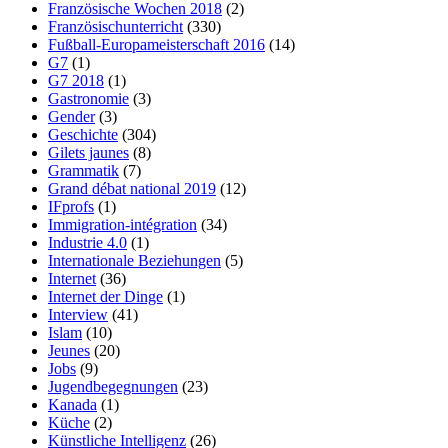
Französische Wochen 2018
(2)
Französischunterricht
(330)
Fußball-Europameisterschaft 2016
(14)
G7
(1)
G7 2018
(1)
Gastronomie
(3)
Gender
(3)
Geschichte
(304)
Gilets jaunes
(8)
Grammatik
(7)
Grand débat national 2019
(12)
IFprofs
(1)
Immigration-intégration
(34)
Industrie 4.0
(1)
Internationale Beziehungen
(5)
Internet
(36)
Internet der Dinge
(1)
Interview
(41)
Islam
(10)
Jeunes
(20)
Jobs
(9)
Jugendbegegnungen
(23)
Kanada
(1)
Küche
(2)
Künstliche Intelligenz
(26)