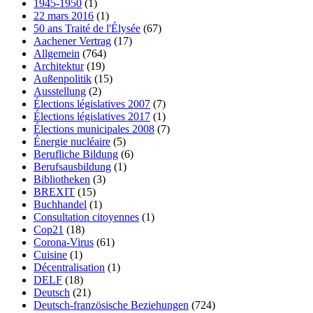
1945-1950
(1)
22 mars 2016
(1)
50 ans Traité de l'Élysée
(67)
Aachener Vertrag
(17)
Allgemein
(764)
Architektur
(19)
Außenpolitik
(15)
Ausstellung
(2)
Élections législatives 2007
(7)
Élections législatives 2017
(1)
Élections municipales 2008
(7)
Énergie nucléaire
(5)
Berufliche Bildung
(6)
Berufsausbildung
(1)
Bibliotheken
(3)
BREXIT
(15)
Buchhandel
(1)
Consultation citoyennes
(1)
Cop21
(18)
Corona-Virus
(61)
Cuisine
(1)
Décentralisation
(1)
DELF
(18)
Deutsch
(21)
Deutsch-französische Beziehungen
(724)