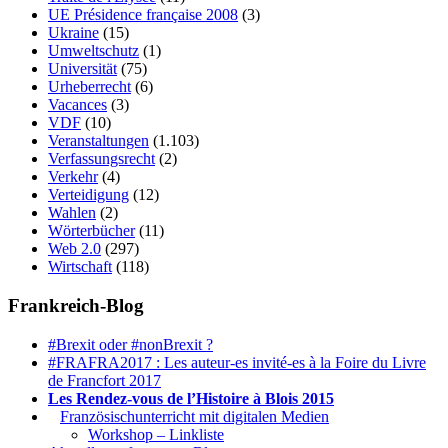
UE Présidence française 2008
(3)
Ukraine
(15)
Umweltschutz
(1)
Universität
(75)
Urheberrecht
(6)
Vacances
(3)
VDF
(10)
Veranstaltungen
(1.103)
Verfassungsrecht
(2)
Verkehr
(4)
Verteidigung
(12)
Wahlen
(2)
Wörterbücher
(11)
Web 2.0
(297)
Wirtschaft
(118)
Frankreich-Blog
#Brexit oder #nonBrexit ?
#FRAFRA2017 : Les auteur-es invité-es à la Foire du Livre
de Francfort 2017
Les Rendez-vous de l’Histoire à Blois 2015
1.
Französischunterricht mit digitalen Medien
Workshop – Linkliste