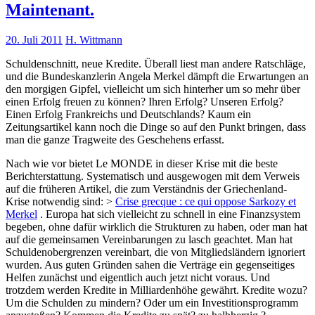
Maintenant.
20. Juli 2011
H. Wittmann
Schuldenschnitt, neue Kredite. Überall liest man andere Ratschläge,
und die Bundeskanzlerin Angela Merkel dämpft die Erwartungen an
den morgigen Gipfel, vielleicht um sich hinterher um so mehr über
einen Erfolg freuen zu können? Ihren Erfolg? Unseren Erfolg?
Einen Erfolg Frankreichs und Deutschlands? Kaum ein
Zeitungsartikel kann noch die Dinge so auf den Punkt bringen, dass
man die ganze Tragweite des Geschehens erfasst.
Nach wie vor bietet Le MONDE in dieser Krise mit die beste
Berichterstattung. Systematisch und ausgewogen mit dem Verweis
auf die früheren Artikel, die zum Verständnis der Griechenland-
Krise notwendig sind: >
Crise grecque : ce qui oppose Sarkozy et
Merkel
. Europa hat sich vielleicht zu schnell in eine Finanzsystem
begeben, ohne dafür wirklich die Strukturen zu haben, oder man hat
auf die gemeinsamen Vereinbarungen zu lasch geachtet. Man hat
Schuldenobergrenzen vereinbart, die von Mitgliedsländern ignoriert
wurden. Aus guten Gründen sahen die Verträge ein gegenseitiges
Helfen zunächst und eigentlich auch jetzt nicht voraus. Und
trotzdem werden Kredite in Milliardenhöhe gewährt. Kredite wozu?
Um die Schulden zu mindern? Oder um ein Investitionsprogramm