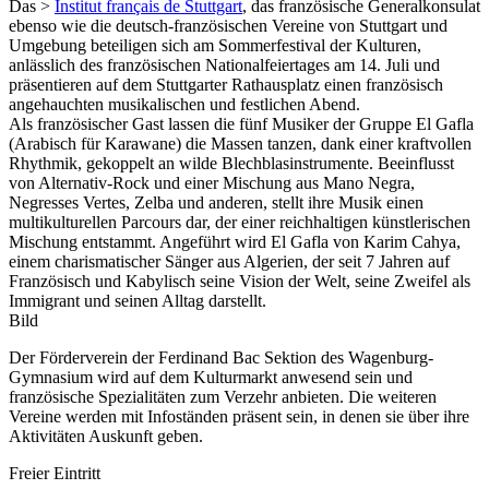
Das >
Institut français de Stuttgart
, das französische Generalkonsulat
ebenso wie die deutsch-französischen Vereine von Stuttgart und
Umgebung beteiligen sich am Sommerfestival der Kulturen,
anlässlich des französischen Nationalfeiertages am 14. Juli und
präsentieren auf dem Stuttgarter Rathausplatz einen französisch
angehauchten musikalischen und festlichen Abend.
Als französischer Gast lassen die fünf Musiker der Gruppe El Gafla
(Arabisch für Karawane) die Massen tanzen, dank einer kraftvollen
Rhythmik, gekoppelt an wilde Blechblasinstrumente. Beeinflusst
von Alternativ-Rock und einer Mischung aus Mano Negra,
Negresses Vertes, Zelba und anderen, stellt ihre Musik einen
multikulturellen Parcours dar, der einer reichhaltigen künstlerischen
Mischung entstammt. Angeführt wird El Gafla von Karim Cahya,
einem charismatischer Sänger aus Algerien, der seit 7 Jahren auf
Französisch und Kabylisch seine Vision der Welt, seine Zweifel als
Immigrant und seinen Alltag darstellt.
Bild
Der Förderverein der Ferdinand Bac Sektion des Wagenburg-
Gymnasium wird auf dem Kulturmarkt anwesend sein und
französische Spezialitäten zum Verzehr anbieten. Die weiteren
Vereine werden mit Infoständen präsent sein, in denen sie über ihre
Aktivitäten Auskunft geben.
Freier Eintritt