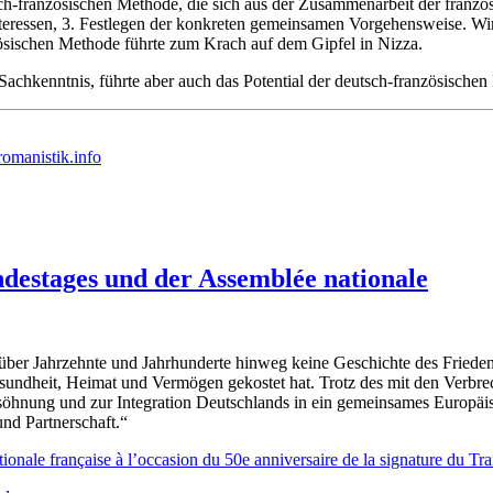
h-französischen Methode, die sich aus der Zusammenarbeit der französ
 Interessen, 3. Festlegen der konkreten gemeinsamen Vorgehensweise. W
ösischen Methode führte zum Krach auf dem Gipfel in Nizza.
achkenntnis, führte aber auch das Potential der deutsch-französische
omanistik.info
destages und der Assemblée nationale
 über Jahrzehnte und Jahrhunderte hinweg keine Geschichte des Friede
undheit, Heimat und Vermögen gekostet hat. Trotz des mit den Verbre
rsöhnung und zur Integration Deutschlands in ein gemeinsames Europäi
nd Partnerschaft.“
ale française à l’occasion du 50e anniversaire de la signature du Tra