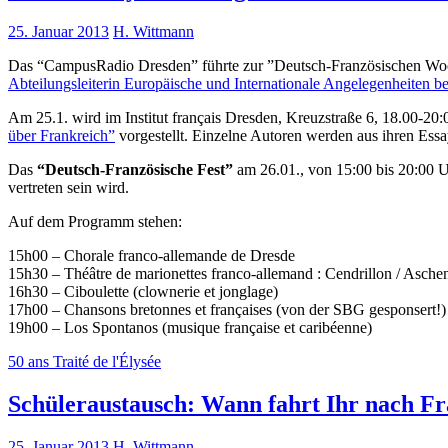
25. Januar 2013
H. Wittmann
Das “CampusRadio Dresden” führte zur ”Deutsch-Französischen Woch
Abteilungsleiterin Europäische und Internationale Angelegenheiten 
Am 25.1. wird im Institut français Dresden, Kreuzstraße 6, 18.00-2
über Frankreich”
vorgestellt. Einzelne Autoren werden aus ihren Essa
Das
“Deutsch-Französische Fest”
am 26.01., von 15:00 bis 20:00 U
vertreten sein wird.
Auf dem Programm stehen:
15h00 – Chorale franco-allemande de Dresde
15h30 – Théâtre de marionettes franco-allemand : Cendrillon / Aschen
16h30 – Ciboulette (clownerie et jonglage)
17h00 – Chansons bretonnes et françaises (von der SBG gesponsert!)
19h00 – Los Spontanos (musique française et caribéenne)
50 ans Traité de l'Élysée
Schüleraustausch: Wann fahrt Ihr nach F
25. Januar 2013
H. Wittmann