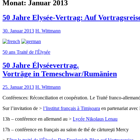
Monat:
Januar 2013
50 Jahre Elysée-Vertrag: Auf Vortragsreis
30. Januar 2013
H. Wittmann
50 ans Traité de l'Élysée
50 Jahre Élyséevertrag.
Vorträge in Temeschwar/Rumänien
25. Januar 2013
H. Wittmann
Conférences: Réconciliation et coopération. Le Traité franco-alleman
Sur l’invitation de >
l’Institut français à Timişoara
en partenariat avec 
13h – conférence en allemand au >
Lycée Nikolaus Lenau
17h – conférence en français au salon de thé de cărtureşti Mercy