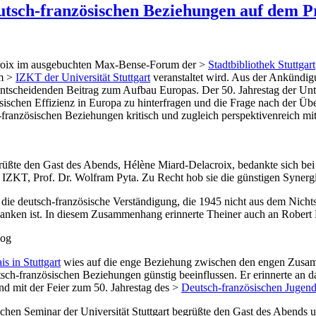
eutsch-französischen Beziehungen auf dem P
croix im ausgebuchten Max-Bense-Forum der >
Stadtbibliothek Stuttgart
em >
IZKT der Universität Stuttgart
veranstaltet wird. Aus der Ankündig
entscheidenden Beitrag zum Aufbau Europas. Der 50. Jahrestag der Unt
sischen Effizienz in Europa zu hinterfragen und die Frage nach der Übe
französischen Beziehungen kritisch und zugleich perspektivenreich mit
üßte den Gast des Abends, Hélène Miard-Delacroix, bedankte sich bei 
IZKT, Prof. Dr. Wolfram Pyta. Zu Recht hob sie die günstigen Synergi
 die deutsch-französische Verständigung, die 1945 nicht aus dem Nich
rdanken ist. In diesem Zusammenhang erinnerte Theiner auch an Robert 
log
is in Stuttgart
wies auf die enge Beziehung zwischen den engen Zusa
sch-französischen Beziehungen günstig beeinflussen. Er erinnerte an da
d mit der Feier zum 50. Jahrestag des >
Deutsch-französischen Juge
chen Seminar der Universität Stuttgart begrüßte den Gast des Abends u