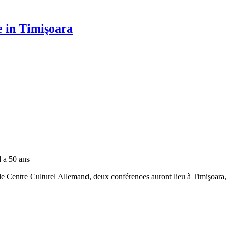
e in Timişoara
d a 50 ans
le Centre Culturel Allemand, deux conférences auront lieu à Timişoara, 