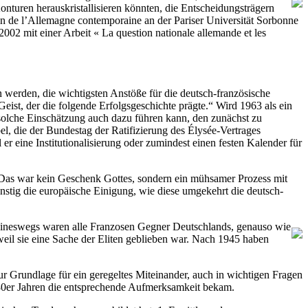
onturen herauskristallisieren könnten, die Entscheidungsträgern
ion de l’Allemagne contemporaine an der Pariser Universität Sorbonne
002 mit einer Arbeit « La question nationale allemande et les
 werden, die wichtigsten Anstöße für die deutsch-französische
ist, der die folgende Erfolgsgeschichte prägte.“ Wird 1963 als ein
 solche Einschätzung auch dazu führen kann, den zunächst zu
el, die der Bundestag der Ratifizierung des Élysée-Vertrages
r eine Institutionalisierung oder zumindest einen festen Kalender für
 Das war kein Geschenk Gottes, sondern ein mühsamer Prozess mit
nstig die europäische Einigung, wie diese umgekehrt die deutsch-
Keineswegs waren alle Franzosen Gegner Deutschlands, genauso wie
weil sie eine Sache der Eliten geblieben war. Nach 1945 haben
zur Grundlage für ein geregeltes Miteinander, auch in wichtigen Fragen
e 80er Jahren die entsprechende Aufmerksamkeit bekam.