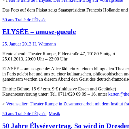
> F
êter le traité de l’Élysée: Der Frankreich-Blog auf Vortragsreise
Das Foto auf dem Plakat zeigt Staatspräsident François Hollande und
50 ans Traité de l'Élysée
ELYSÉE – amuse-gueule
25. Januar 2013
H. Wittmann
Heute abend: Theater Rampe, Filderstraße 47, 70180 Stuttgart
25.01.2013, 20:00 Uhr – 22:00 Uhr
ELYSÉE – amuse-gueule: Alice lädt ein zu einem bilingualen Theater
in Paris gelebt hat und uns zu einer kulinarischen, philosophischen u
gemeinsam werden an diesem Abend den Geist des deutsch-französis
Eintritt: Bühne. 15 € / erm. 9 € (inklusive Essen und Getränke)
Kartenreservierung unter: Tel. 0711/620 09 09 – 16, unter
karten@the
>
Veranstalter: Theater Rampe in Zusammenarbeit mit dem Institut fran
50 ans Traité de l'Élysée
,
Musik
50 Jahre Élyséevertrag. So wird in Dresden