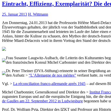
Eintracht, Effizienz, Exemplarität? Die d
25. Januar 2013
H. Wittmann
Am Donnerstag, 24.01.2013 hat die Professorin Hélène Miard-Dela
Élyseevertrages gehalten, der jährlich von der Stadtbibliothek und d
1945 für die Zusammenarbeit und leisteten im Laufe der Jahre einen 
Anlass, hinter die Kulisse zu schauen, den Mythos der deutsch-franzö
Hélène Miard-Delacroix wird in ihrem Vortrag den Stand der deutsch-
Frau Susanne Laugwitz-Aulbach, die Leiterin des Kulturamtes begr
den französischen Konsul Michel Carbonnier und den Direktor des 
Dr. Peter Theiner (DVA-Stiftung) erinnerte in seiner Begrüßung an
den Aufsatz >
“L’Allemagne de nos mérites”
verfasst hatte, zu ve
Vgl. >
La réconciliation franco-allemande après 1945
– auf diesem B
Michel Charbonnier, Generalkonsul und Direktor des >
Institut França
zugunsten Europas und auf die europäische Einigung hin, die die deut
de Gaulles am 22. September 2012 in Ludwigsburg
begonnen habe un
Prof. Dr. Wolfram Pyta, Direktor des IZKT und Professor am Historis