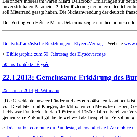
Besonders interessant waren Miard-Delacroix‘ Erklärungen zur deutsc
unverzichtbaren Parameter, 2. Identifizierung der unterschiedlichen
soll Mitterrand gesagt haben. Die Nichtanwendung der deutsch-franz
Der Vortrag von Hélène Miard-Delacroix zeigte ihre beeindruckende S
Deutsch-französische Beziehungen : Elyéee-Vertrag
– Website
www.r
>
Bibliographie zum 50. Jahrestag des Élyséevertrags
50 ans Traité de l'Élysée
22.1.2013: Gemeinsame Erklärung des Bun
25. Januar 2013
H. Wittmann
„Die Geschichte unserer Länder und des europäischen Kontinents ist
von Rivalitäten und Kriegen, die Millionen von Menschen Leben, Ges
Leids war Frankreich in den 1950er und 1960er Jahren bereit zur Ve
gemeinsame Zukunft gilt heute weltweit als Beispiel für Versöhnung u
>
Déclaration commune du Bundestag allemand et de l’Assemblée nation