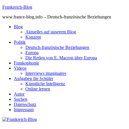
Skip
Frankreich-Blog
to
www.france-blog.info – Deutsch-französische Beziehungen
content
Blog
Aktuelles auf unserem Blog
Konzept
Politik
Deutsch-französische Beziehungen
Europa
Die Reden von E. Macron über Europa
Frankophonie
Videos
Interviews imaginaires
Aufgaben für Schüler
Künstliche Intelligenz
Online lernen
Autor
Suchen
Datenschutz
Impressum