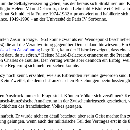
 um die Selbstgewisserung gehen, aus der heraus sich Strukturen und K
llegin Hélène Miard-Delacroix, die den Lehrstuhl Histoire et Civilisat
lmut Schmidt et la France 1974-1982 » promoviert und habilierte sich 2
rance, 1949-1990 » an der Université de Paris IV Sorbonne.
immten Zäsur in Frage. 1963 könne zwar als ein Wendepunkt beschrieben
) die auf die Verantwortung gegenüber Deutschland hinwiesen: „Ein Ge
anzösischen Aussöhnung
begriffen, kann der Historiker zeigen, dass eine
ind dazu da zu stören,“ Hélène Miard-Delacroix erinnerte an die Präamb
Charles de Gaulles. Der Vertrag wurde aber dennoch ein Erfolg, weil e
ine Regierung sich mehr entziehen konnte.
ozy noch kennt, erzählen, wie aus Erbfeinden Freunde geworden sind.
Kein Zweifel, die deutsch-französischen Beziehungen beeinflussten gü
esen Ausdruck immer in Frage stellt. Können Völker sich versöhnen? 
utsch-französische Annäherung in der Zwischenkriegszeit gescheitert, 
 Schichten des französischen Volkes getragen.
arbeit. Er wurde nicht en détail beachtet, aber sein Geist machte ihn 
ung gelungen, wenn auch der militärische Teil des Vertrages erst in d