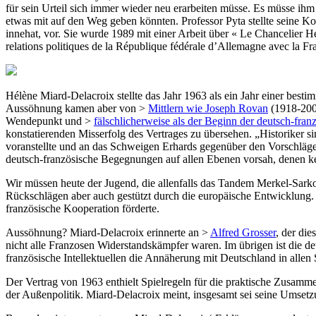
für sein Urteil sich immer wieder neu erarbeiten müsse. Es müsse ihm
etwas mit auf den Weg geben könnten. Professor Pyta stellte seine Ko
innehat, vor. Sie wurde 1989 mit einer Arbeit über « Le Chancelier He
relations politiques de la République fédérale d’Allemagne avec la F
Hélène Miard-Delacroix stellte das Jahr 1963 als ein Jahr einer best
Aussöhnung kamen aber von >
Mittlern wie Joseph Rovan
(1918-2004
Wendepunkt und >
fälschlicherweise als der Beginn der deutsch-fr
konstatierenden Misserfolg des Vertrages zu übersehen. „Historiker s
voranstellte und an das Schweigen Erhards gegenüber den Vorschlägen 
deutsch-französische Begegnungen auf allen Ebenen vorsah, denen ke
Wir müssen heute der Jugend, die allenfalls das Tandem Merkel-Sark
Rückschlägen aber auch gestützt durch die europäische Entwicklung. 
französische Kooperation förderte.
Aussöhnung? Miard-Delacroix erinnerte an >
Alfred Grosser
, der di
nicht alle Franzosen Widerstandskämpfer waren. Im übrigen ist die de
französische Intellektuellen die Annäherung mit Deutschland in allen
Der Vertrag von 1963 enthielt Spielregeln für die praktische Zusammen
der Außenpolitik. Miard-Delacroix meint, insgesamt sei seine Umsetz