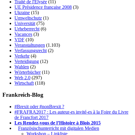
Traité de l'Élysée
(11)
UE Présidence française 2008
(3)
Ukraine
(15)
Umweltschutz
(1)
Universität
(75)
Urheberrecht
(6)
Vacances
(3)
VDF
(10)
Veranstaltungen
(1.103)
Verfassungsrecht
(2)
Verkehr
(4)
Verteidigung
(12)
Wahlen
(2)
Wörterbücher
(11)
Web 2.0
(297)
Wirtschaft
(118)
Frankreich-Blog
#Brexit oder #nonBrexit ?
#FRAFRA2017 : Les auteur-es invité-es à la Foire du Livre
de Francfort 2017
Les Rendez-vous de l’Histoire à Blois 2015
1.
Französischunterricht mit digitalen Medien
Workshop – Linkliste