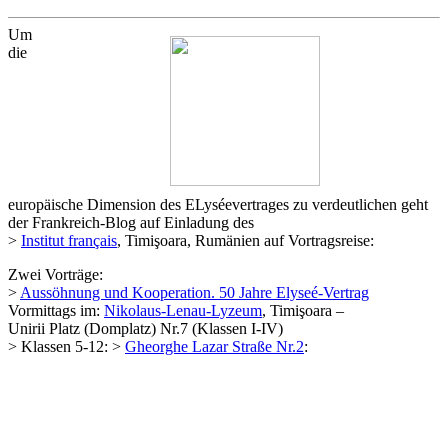
Um
die
europäische Dimension des ELyséevertrages zu verdeutlichen geht
der Frankreich-Blog auf Einladung des
>
Institut français
, Timişoara, Rumänien auf Vortragsreise:
Zwei Vorträge:
>
Aussöhnung und Kooperation. 50 Jahre Elyseé-Vertrag
Vormittags im:
Nikolaus-Lenau-Lyzeum
, Timişoara –
Unirii Platz (Domplatz) Nr.7 (Klassen I-IV)
> Klassen 5-12: >
Gheorghe Lazar Straße Nr.2
: