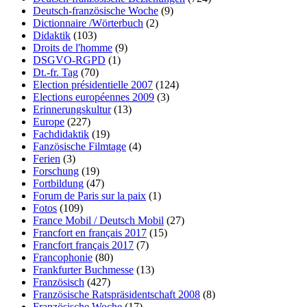
Deutsch-französische Woche
(9)
Dictionnaire /Wörterbuch
(2)
Didaktik
(103)
Droits de l'homme
(9)
DSGVO-RGPD
(1)
Dt.-fr. Tag
(70)
Election présidentielle 2007
(124)
Elections européennes 2009
(3)
Erinnerungskultur
(13)
Europe
(227)
Fachdidaktik
(19)
Fanzösische Filmtage
(4)
Ferien
(3)
Forschung
(19)
Fortbildung
(47)
Forum de Paris sur la paix
(1)
Fotos
(109)
France Mobil / Deutsch Mobil
(27)
Francfort en français 2017
(15)
Francfort français 2017
(7)
Francophonie
(80)
Frankfurter Buchmesse
(13)
Französisch
(427)
Französische Ratspräsidentschaft 2008
(8)
Französische Woche
(17)