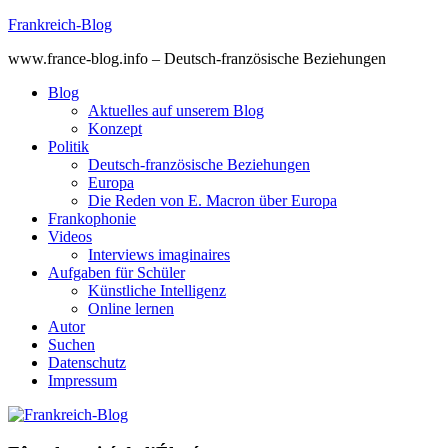
Skip
Frankreich-Blog
to
www.france-blog.info – Deutsch-französische Beziehungen
content
Blog
Aktuelles auf unserem Blog
Konzept
Politik
Deutsch-französische Beziehungen
Europa
Die Reden von E. Macron über Europa
Frankophonie
Videos
Interviews imaginaires
Aufgaben für Schüler
Künstliche Intelligenz
Online lernen
Autor
Suchen
Datenschutz
Impressum