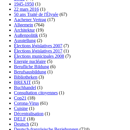
1945-1950
(1)
22 mars 2016
(1)
50 ans Traité de l'Élysée
(67)
Aachener Vertrag
(17)
Allgemein
(764)
Architektur
(19)
Außenpolitik
(15)
Ausstellung
(2)
Élections législatives 2007
(7)
Élections législatives 2017
(1)
Élections municipales 2008
(7)
Énergie nucléaire
(5)
Berufliche Bildung
(6)
Berufsausbildung
(1)
Bibliotheken
(3)
BREXIT
(15)
Buchhandel
(1)
Consultation citoyennes
(1)
Cop21
(18)
Corona-Virus
(61)
Cuisine
(1)
Décentralisation
(1)
DELF
(18)
Deutsch
(21)
Deutsch-französische Beziehungen
(724)