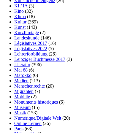
Künstliche Intelligenz
(26)
KI / IA
(3)
Kino
(32)
Klima
(18)
Kultur
(369)
Kunst
(143)
Kurzfilmtage
(2)
Landeskunde
(146)
Législatives 2017
(16)
Législatives 2022
(5)
Lehrerfortbildung
(26)
Leipziger Buchmesse 2017
(3)
Literatur
(396)
Mai 68
(6)
Marokko
(6)
Medien
(213)
Menschenrechte
(20)
Migranten
(7)
Mobilité
(2)
Monuments historiques
(6)
Museum
(15)
Musik
(153)
Numérique/Digitale Welt
(20)
Online Lernen
(26)
Paris
(68)