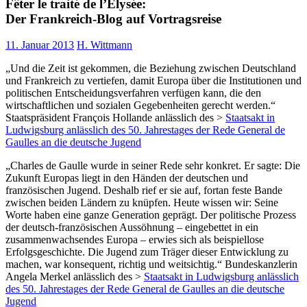
Fêter le traité de l’Élysée:
Der Frankreich-Blog auf Vortragsreise
11. Januar 2013
H. Wittmann
„Und die Zeit ist gekommen, die Beziehung zwischen Deutschland
und Frankreich zu vertiefen, damit Europa über die Institutionen und
politischen Entscheidungsverfahren verfügen kann, die den
wirtschaftlichen und sozialen Gegebenheiten gerecht werden.“
Staatspräsident François Hollande anlässlich des >
Staatsakt in
Ludwigsburg anlässlich des 50. Jahrestages der Rede General de
Gaulles an die deutsche Jugend
„Charles de Gaulle wurde in seiner Rede sehr konkret. Er sagte: Die
Zukunft Europas liegt in den Händen der deutschen und
französischen Jugend. Deshalb rief er sie auf, fortan feste Bande
zwischen beiden Ländern zu knüpfen. Heute wissen wir: Seine
Worte haben eine ganze Generation geprägt. Der politische Prozess
der deutsch-französischen Aussöhnung – eingebettet in ein
zusammenwachsendes Europa – erwies sich als beispiellose
Erfolgsgeschichte. Die Jugend zum Träger dieser Entwicklung zu
machen, war konsequent, richtig und weitsichtig.“ Bundeskanzlerin
Angela Merkel anlässlich des >
Staatsakt in Ludwigsburg anlässlich
des 50. Jahrestages der Rede General de Gaulles an die deutsche
Jugend