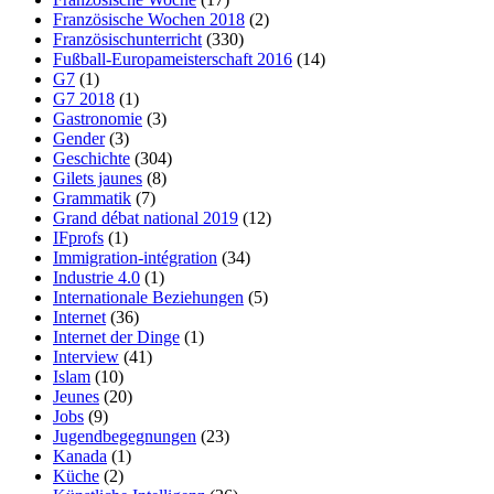
Französische Wochen 2018
(2)
Französischunterricht
(330)
Fußball-Europameisterschaft 2016
(14)
G7
(1)
G7 2018
(1)
Gastronomie
(3)
Gender
(3)
Geschichte
(304)
Gilets jaunes
(8)
Grammatik
(7)
Grand débat national 2019
(12)
IFprofs
(1)
Immigration-intégration
(34)
Industrie 4.0
(1)
Internationale Beziehungen
(5)
Internet
(36)
Internet der Dinge
(1)
Interview
(41)
Islam
(10)
Jeunes
(20)
Jobs
(9)
Jugendbegegnungen
(23)
Kanada
(1)
Küche
(2)