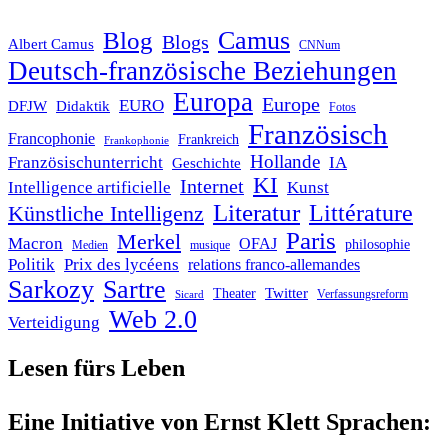
Blog
Camus
Blogs
Albert Camus
CNNum
Deutsch-französische Beziehungen
Europa
Europe
EURO
DFJW
Didaktik
Fotos
Französisch
Francophonie
Frankreich
Frankophonie
Hollande
Französischunterricht
IA
Geschichte
KI
Internet
Intelligence artificielle
Kunst
Literatur
Littérature
Künstliche Intelligenz
Paris
Merkel
Macron
OFAJ
philosophie
Medien
musique
Politik
Prix des lycéens
relations franco-allemandes
Sarkozy
Sartre
Twitter
Theater
Verfassungsreform
Sicard
Web 2.0
Verteidigung
Lesen fürs Leben
Eine Initiative von Ernst Klett Sprachen: