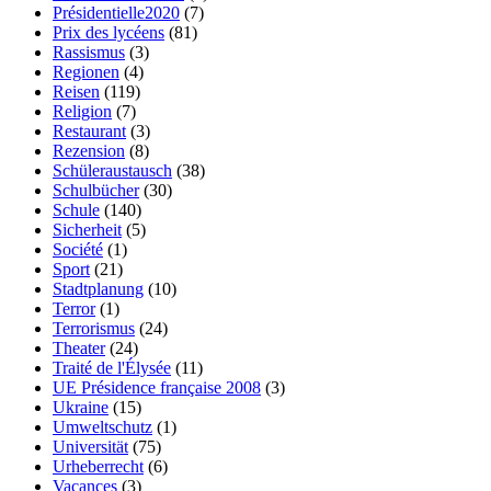
Présidentielle2020
(7)
Prix des lycéens
(81)
Rassismus
(3)
Regionen
(4)
Reisen
(119)
Religion
(7)
Restaurant
(3)
Rezension
(8)
Schüleraustausch
(38)
Schulbücher
(30)
Schule
(140)
Sicherheit
(5)
Société
(1)
Sport
(21)
Stadtplanung
(10)
Terror
(1)
Terrorismus
(24)
Theater
(24)
Traité de l'Élysée
(11)
UE Présidence française 2008
(3)
Ukraine
(15)
Umweltschutz
(1)
Universität
(75)
Urheberrecht
(6)
Vacances
(3)