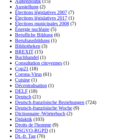
Außenpolitik
(15)
Ausstellung
(2)
Élections législatives 2007
(7)
Élections législatives 2017
(1)
Élections municipales 2008
(7)
Énergie nucléaire
(5)
Berufliche Bildung
(6)
Berufsausbildung
(1)
Bibliotheken
(3)
BREXIT
(15)
Buchhandel
(1)
Consultation citoyennes
(1)
Cop21
(18)
Corona-Virus
(61)
Cuisine
(1)
Décentralisation
(1)
DELF
(18)
Deutsch
(21)
Deutsch-französische Beziehungen
(724)
Deutsch-französische Woche
(9)
Dictionnaire /Wörterbuch
(2)
Didaktik
(103)
Droits de l'homme
(9)
DSGVO-RGPD
(1)
Dt.-fr. Tag
(70)