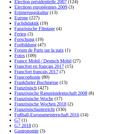
Election présidentielle 2007
(124)
Elections européennes 2009
(3)
Erinnerungskultur
(13)
Europe
(227)
Fachdidaktik
(19)
Fanzösische Filmtage
(4)
Ferien
(3)
Forschung
(19)
Fortbildung
(47)
Forum de Paris sur la paix
(1)
Fotos
(109)
France Mobil / Deutsch Mobil
(27)
Francfort en français 2017
(15)
Francfort français 2017
(7)
Francophonie
(80)
Frankfurter Buchmesse
(13)
Französisch
(427)
Französische Ratspräsidentschaft 2008
(8)
Französische Woche
(17)
Französische Wochen 2018
(2)
Französischunterricht
(330)
Fußball-Europameisterschaft 2016
(14)
G7
(1)
G7 2018
(1)
Gastronomie
(3)