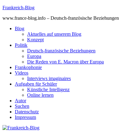
Skip
Frankreich-Blog
to
www.france-blog.info – Deutsch-französische Beziehungen
content
Blog
Aktuelles auf unserem Blog
Konzept
Politik
Deutsch-französische Beziehungen
Europa
Die Reden von E. Macron über Europa
Frankophonie
Videos
Interviews imaginaires
Aufgaben für Schüler
Künstliche Intelligenz
Online lernen
Autor
Suchen
Datenschutz
Impressum