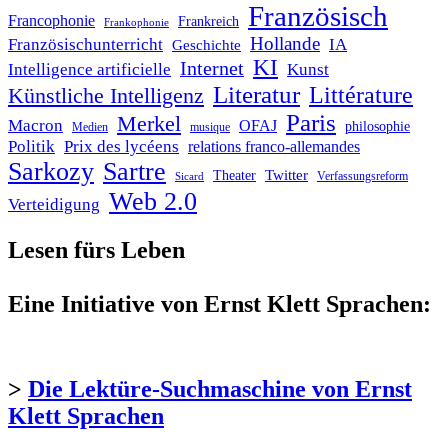
Französisch
Francophonie
Frankreich
Frankophonie
Hollande
Französischunterricht
IA
Geschichte
KI
Internet
Intelligence artificielle
Kunst
Literatur
Littérature
Künstliche Intelligenz
Paris
Merkel
Macron
OFAJ
philosophie
Medien
musique
Politik
Prix des lycéens
relations franco-allemandes
Sarkozy
Sartre
Twitter
Theater
Verfassungsreform
Sicard
Web 2.0
Verteidigung
Lesen fürs Leben
Eine Initiative von Ernst Klett Sprachen:
>
Die Lektüre-Suchmaschine von Ernst
Klett Sprachen