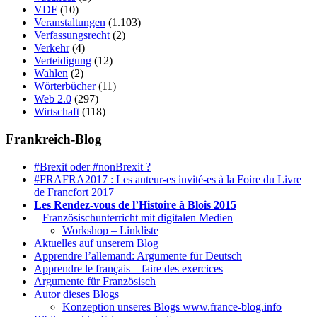
VDF
(10)
Veranstaltungen
(1.103)
Verfassungsrecht
(2)
Verkehr
(4)
Verteidigung
(12)
Wahlen
(2)
Wörterbücher
(11)
Web 2.0
(297)
Wirtschaft
(118)
Frankreich-Blog
#Brexit oder #nonBrexit ?
#FRAFRA2017 : Les auteur-es invité-es à la Foire du Livre
de Francfort 2017
Les Rendez-vous de l’Histoire à Blois 2015
1.
Französischunterricht mit digitalen Medien
Workshop – Linkliste
Aktuelles auf unserem Blog
Apprendre l’allemand: Argumente für Deutsch
Apprendre le français – faire des exercices
Argumente für Französisch
Autor dieses Blogs
Konzeption unseres Blogs www.france-blog.info