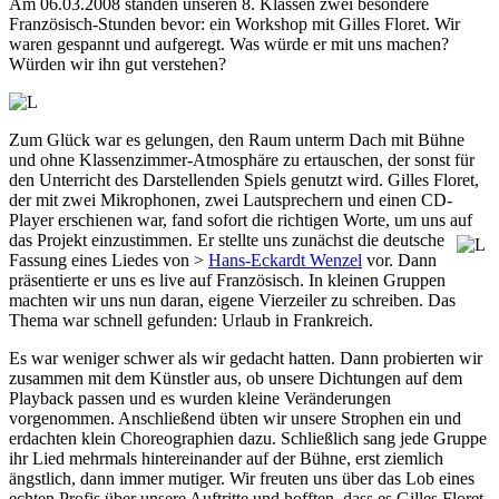
Am 06.03.2008 standen unseren 8. Klassen zwei besondere
Französisch-Stunden bevor: ein Workshop mit Gilles Floret. Wir
waren gespannt und aufgeregt. Was würde er mit uns machen?
Würden wir ihn gut verstehen?
Zum Glück war es gelungen, den Raum unterm Dach mit Bühne
und ohne Klassenzimmer-Atmosphäre zu ertauschen, der sonst für
den Unterricht des Darstellenden Spiels genutzt wird. Gilles Floret,
der mit zwei Mikrophonen, zwei Lautsprechern und einen CD-
Player erschienen war, fand sofort die richtigen Worte, um uns auf
das Projekt einzustimmen. Er stellte uns zunächst die
deutsche
Fassung eines Liedes von >
Hans-Eckardt Wenzel
vor. Dann
präsentierte er uns es live auf Französisch. In kleinen Gruppen
machten wir uns nun daran, eigene Vierzeiler zu schreiben. Das
Thema war schnell gefunden: Urlaub in Frankreich.
Es war weniger schwer als wir gedacht hatten. Dann probierten wir
zusammen mit dem Künstler aus, ob unsere Dichtungen auf dem
Playback passen und es wurden kleine Veränderungen
vorgenommen. Anschließend übten wir unsere Strophen ein und
erdachten klein Choreographien dazu. Schließlich sang jede Gruppe
ihr Lied mehrmals hintereinander auf der Bühne, erst ziemlich
ängstlich, dann immer mutiger. Wir freuten uns über das Lob eines
echten Profis über unsere Auftritte und hofften, dass es Gilles Floret