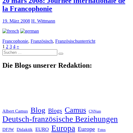
20 mars 2008: Journée internationale de
la Francophonie
19. März 2008
H. Wittmann
Francophonie
,
Französisch
,
Französischunterricht
1
2
3
4
»
Suche
nach:
Die Blogs unserer Redaktion:
Blog
Camus
Blogs
Albert Camus
CNNum
Deutsch-französische Beziehungen
Europa
Europe
EURO
DFJW
Didaktik
Fotos