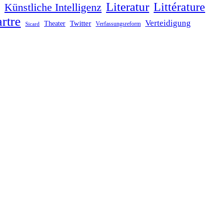
Literatur
Littérature
Künstliche Intelligenz
rtre
Verteidigung
Twitter
Theater
Verfassungsreform
Sicard