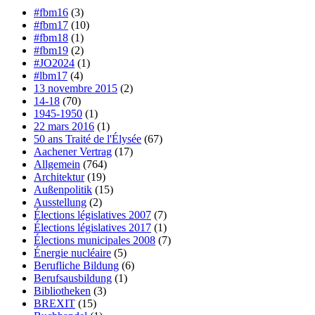
#fbm16
(3)
#fbm17
(10)
#fbm18
(1)
#fbm19
(2)
#JO2024
(1)
#lbm17
(4)
13 novembre 2015
(2)
14-18
(70)
1945-1950
(1)
22 mars 2016
(1)
50 ans Traité de l'Élysée
(67)
Aachener Vertrag
(17)
Allgemein
(764)
Architektur
(19)
Außenpolitik
(15)
Ausstellung
(2)
Élections législatives 2007
(7)
Élections législatives 2017
(1)
Élections municipales 2008
(7)
Énergie nucléaire
(5)
Berufliche Bildung
(6)
Berufsausbildung
(1)
Bibliotheken
(3)
BREXIT
(15)