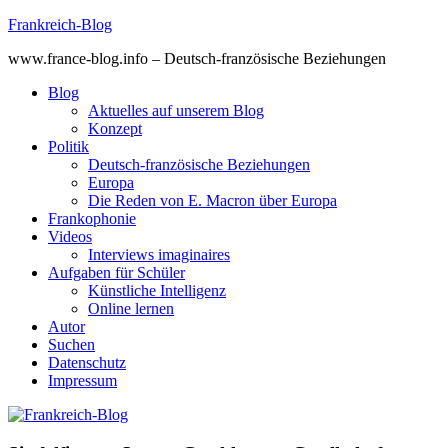
Skip
Frankreich-Blog
to
www.france-blog.info – Deutsch-französische Beziehungen
content
Blog
Aktuelles auf unserem Blog
Konzept
Politik
Deutsch-französische Beziehungen
Europa
Die Reden von E. Macron über Europa
Frankophonie
Videos
Interviews imaginaires
Aufgaben für Schüler
Künstliche Intelligenz
Online lernen
Autor
Suchen
Datenschutz
Impressum