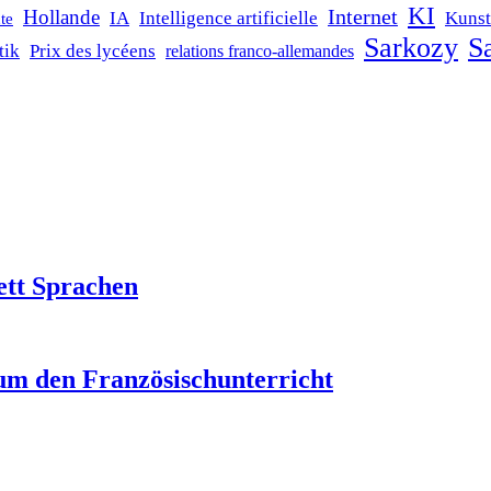
KI
Internet
Hollande
IA
Intelligence artificielle
Kunst
te
Sarkozy
Sa
tik
Prix des lycéens
relations franco-allemandes
ett Sprachen
um den Französischunterricht