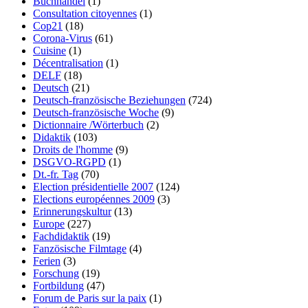
Buchhandel
(1)
Consultation citoyennes
(1)
Cop21
(18)
Corona-Virus
(61)
Cuisine
(1)
Décentralisation
(1)
DELF
(18)
Deutsch
(21)
Deutsch-französische Beziehungen
(724)
Deutsch-französische Woche
(9)
Dictionnaire /Wörterbuch
(2)
Didaktik
(103)
Droits de l'homme
(9)
DSGVO-RGPD
(1)
Dt.-fr. Tag
(70)
Election présidentielle 2007
(124)
Elections européennes 2009
(3)
Erinnerungskultur
(13)
Europe
(227)
Fachdidaktik
(19)
Fanzösische Filmtage
(4)
Ferien
(3)
Forschung
(19)
Fortbildung
(47)
Forum de Paris sur la paix
(1)