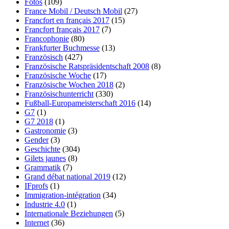
Fotos
(109)
France Mobil / Deutsch Mobil
(27)
Francfort en français 2017
(15)
Francfort français 2017
(7)
Francophonie
(80)
Frankfurter Buchmesse
(13)
Französisch
(427)
Französische Ratspräsidentschaft 2008
(8)
Französische Woche
(17)
Französische Wochen 2018
(2)
Französischunterricht
(330)
Fußball-Europameisterschaft 2016
(14)
G7
(1)
G7 2018
(1)
Gastronomie
(3)
Gender
(3)
Geschichte
(304)
Gilets jaunes
(8)
Grammatik
(7)
Grand débat national 2019
(12)
IFprofs
(1)
Immigration-intégration
(34)
Industrie 4.0
(1)
Internationale Beziehungen
(5)
Internet
(36)