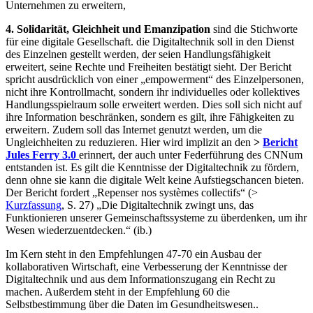
Unternehmen zu erweitern,
4. Solidarität, Gleichheit und Emanzipation
sind die Stichworte
für eine digitale Gesellschaft. die Digitaltechnik soll in den Dienst
des Einzelnen gestellt werden, der seien Handlungsfähigkeit
erweitert, seine Rechte und Freiheiten bestätigt sieht. Der Bericht
spricht ausdrücklich von einer „empowerment“ des Einzelpersonen,
nicht ihre Kontrollmacht, sondern ihr individuelles oder kollektives
Handlungsspielraum solle erweitert werden. Dies soll sich nicht auf
ihre Information beschränken, sondern es gilt, ihre Fähigkeiten zu
erweitern. Zudem soll das Internet genutzt werden, um die
Ungleichheiten zu reduzieren. Hier wird implizit an den
>
Bericht
Jules Ferry 3.0
erinnert, der auch unter Federführung des CNNum
entstanden ist. Es gilt die Kenntnisse der Digitaltechnik zu fördern,
denn ohne sie kann die digitale Welt keine Aufstiegschancen bieten.
Der Bericht fordert „Repenser nos systèmes collectifs“ (>
Kurzfassung
, S. 27) „Die Digitaltechnik zwingt uns, das
Funktionieren unserer Gemeinschaftssysteme zu überdenken, um ihr
Wesen wiederzuentdecken.“ (ib.)
Im Kern steht in den Empfehlungen 47-70 ein Ausbau der
kollaborativen Wirtschaft, eine Verbesserung der Kenntnisse der
Digitaltechnik und aus dem Informationszugang ein Recht zu
machen. Außerdem steht in der Empfehlung 60 die
Selbstbestimmung über die Daten im Gesundheitswesen..