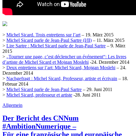
>
Michel Sicard. Trois entretiens sur l’art
– 19. März 2015
>
Michel Sicard parle de Jean-Paul Sartre (I/II)
– 11. März 2015
>
Lire Sartre : Michel Sicard parle de Jean-Paul Sartre
– 9. März
2015
>
„Tourner une page, c’est déclencher un événement“: Les livres
d’artiste de Michel Sicard et Mojgan Moslehi
-24. Dezember 2014
>
Deux entretiens sur l’art: Michel Sicard, Mojgan Moslehi
– 24.
Dezember 2014
>
Nachgefragt : Michel Sicard, Professeur, artiste et écrivain
– 18.
Februar 2014
>
Michel Sicard parle de Jean-Paul Sartre
– 29. Juni 2011
>
Michel Sicard, professeur et artiste
-28. Juni 2011
Allgemein
Der Bericht des CNNum
#AmbitionNumerique –
Für eine französische und europäische