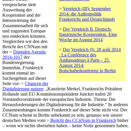
versprochene stete
>
Vergleich (III): September
Ausweitung der
2014: die Außenpolitik
Kooperation und der
Frankreichs und Deutschlands
Intensivierung der
Zusammenarbeit für sich
>
Der Vergleich II. Deutsch-
und zugunsten Europas
französische Kooperation. Eine
neu entdecken könnten.
Woche im August 2014
Vergleichen wir den den
Bericht des CNNum mit
>
Der Vergleich (I). 28 août 2014
der >
Digitalen Agenda
: La Conférence des
2014-1017
der
Ambassadeurs à Paris – 25.
Bundesregierung.
August 2014:
Immerhin,
Frankreich
Botschafterkonferenz in Berlin
kommt einmal im
Suchergebnis auf dieser
Seite vor: >
Chancen der
Digitalisierung nutzen
: „Kanzlerin Merkel, Frankreichs Präsident
Hollande und EU-Kommissionspräsident Juncker trafen 20
Vorstandsvorsitzende der europäischen Industrie. Thema: Die
Herausforderungen der Digitalisierung für die Industrie.“ In anderen
Zusammenhängen kommt Frankreich auf dieser Seite nicht vor. Der
CCNum scheint in Berlin unbekannt zu sein, genauso wie unsere
deutschen Medien vom >
Bericht des CCnNum in Frankreich
bisher
– wenn wir nichts übersehen haben – keine Notiz genommen haben.