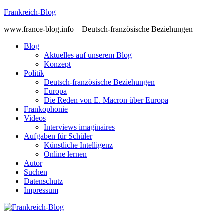
Skip
Frankreich-Blog
to
www.france-blog.info – Deutsch-französische Beziehungen
content
Blog
Aktuelles auf unserem Blog
Konzept
Politik
Deutsch-französische Beziehungen
Europa
Die Reden von E. Macron über Europa
Frankophonie
Videos
Interviews imaginaires
Aufgaben für Schüler
Künstliche Intelligenz
Online lernen
Autor
Suchen
Datenschutz
Impressum