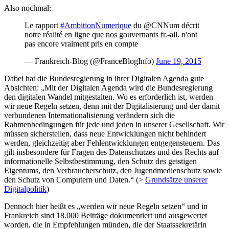
Also nochmal:
Le rapport
#AmbitionNumerique
du @CNNum décrit
notre réalité en ligne que nos gouvernants fr.-all. n'ont
pas encore vraiment pris en compte
— Frankreich-Blog (@FranceBlogInfo)
June 19, 2015
Dabei hat die Bundesregierung in ihrer Digitalen Agenda gute
Absichten: „Mit der Digitalen Agenda wird die Bundesregierung
den digitalen Wandel mitgestalten. Wo es erforderlich ist, werden
wir neue Regeln setzen, denn mit der Digitalisierung und der damit
verbundenen Internationalisierung verändern sich die
Rahmenbedingungen für jede und jeden in unserer Gesellschaft. Wir
müssen sicherstellen, dass neue Entwicklungen nicht behindert
werden, gleichzeitig aber Fehlentwicklungen entgegensteuern. Das
gilt insbesondere für Fragen des Datenschutzes und des Rechts auf
informationelle Selbstbestimmung, den Schutz des geistigen
Eigentums, den Verbraucherschutz, den Jugendmedienschutz sowie
den Schutz von Computern und Daten.“ (>
Grundsätze unserer
Digitalpolitik
)
Dennoch hier heißt es „werden wir neue Regeln setzen“ und in
Frankreich sind 18.000 Beiträge dokumentiert und ausgewertet
worden, die in Empfehlungen münden, die der Staatssekretärin