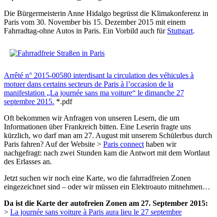
Die Bürgermeisterin Anne Hidalgo begrüsst die Klimakonferenz in
Paris vom 30. November bis 15. Dezember 2015 mit einem
Fahrradtag-ohne Autos in Paris. Ein Vorbild auch für
Stuttgart
.
Arrêté n° 2015-00580 interdisant la circulation des véhicules à
motuer dans certains secteurs de Paris à l’occasion de la
manifestation „La journée sans ma voiture“ le dimanche 27
septembre 2015.
*.pdf
Oft bekommen wir Anfragen von unseren Lesern, die um
Informationen über Frankreich bitten. Eine Leserin fragte uns
kürzlich, wo darf man am 27. August mit unserem Schülerbus durch
Paris fahren? Auf der Website >
Paris connect
haben wir
nachgefragt: nach zwei Stunden kam die Antwort mit dem Wortlaut
des Erlasses an.
Jetzt suchen wir noch eine Karte, wo die fahrradfreien Zonen
eingezeichnet sind – oder wir müssen ein Elektroauto mitnehmen…
Da ist die Karte der autofreien Zonen am 27. September 2015:
>
La journée sans voiture à Paris aura lieu le 27 septembre