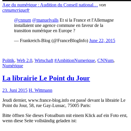
Age du numérique : Audition du Conseil national…
von
cnnumeriquefr
@cnnum
@manuelvalls
Et si la France et l'Allemagne
installaient une agence commune en faveur de la
transition numérique en Europe ?
— Frankreich-Blog (@FranceBlogInfo)
June 22, 2015
Politik
,
Web 2.0
,
Wirtschaft
#AmbitionNumerique
,
CNNum
,
Numérique
La librairie Le Point du Jour
23. Juni 2015
H. Wittmann
Jeudi dernier, www.france-blog.info est passé devant la librairie Le
Point du Jour, 58, rue Gay-Lussac, 75005 Paris:
Bitte öffnen Sie dieses Fotoalbum mit einem Klick auf ein Foto erst,
wenn diese Seite vollständig geladen ist: