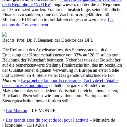
de la République (NOTRe)
hingewiesen, mit der die 22 Regionen
auf 13 reduziert wurden. Frankreich beabsichtige, seine öffentlichen
Finanzen zu sanieren, ohne das Wachstum zu gefährden. 50
Milliarden EUR sollen in drei Jahren eingespart werden: >
Les
actions du Gouvernement
Rechts: Prof. Dr. F. Baasner, der Direktor des DFI.
Die Reformen des Arbeitsmarktes, des Steuersystems mit der
Entlastung der Körperschaftssteuer von 33% auf 28 % sollen zur
Belebung der Wirtschaft beitragen. Nebenbei wies der Botschafter
auf die bemerkenswerte Stellung Frankreichs hin, das im bezüglich
der Qualität seiner digitalen Verwaltung in Europa an erster Stelle
und weltweit an 4. Stelle stehe. Das gerade verabschiedete
Loi
Macron
>
Le projet de loi pour la croissance, l’activité et l’égalité
des chances économiques
enthält eine ganzes Bündel von
Maßnahmen, das verschiedene Wirtschaftsbereiche liberalisieren,
Blockaden lösen soll sowie Innovationen und Startups durch
Steuergutschriften besser fördern soll:
>
Loi Macron
– LE MONDE
>
Les grands axes du projet de loi pour l’activité
– Ministère de
l’èconomie – 15/10/2014