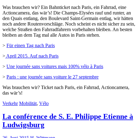
Was brauchen wir? Ein Bahnticket nach Paris, ein Fahrrad, eine
Actioncamera, das wär’s! Die Champs-Elysées rauf und runter, an
den Quais entlang, den Boulevard Saint-Germain entlag, wir hätten
noch andere Routenvorschläge. Noch scheint es nicht sicher zu sein,
welche Straßen den Fahrradfahrern vorbehalten bleiben. An besten
bleiben an dem Tag mal alle Autos in Paris stehen.
>
Für einen Tag nach Paris
>
April 2015. Auf nach Paris
>
Une journée sans voitures mais 100% vélo à Paris
>
Paris : une journée sans voiture le 27 septembre
Was brauchen wir? Ticket nach Paris, ein Fahrrad, Actioncamera,
das wär’s!
Verkehr
Mobilität
,
Vélo
La conférence de S. E. Philippe Etienne à
Ludwigsburg
26. Juni 2015
H. Wittmann