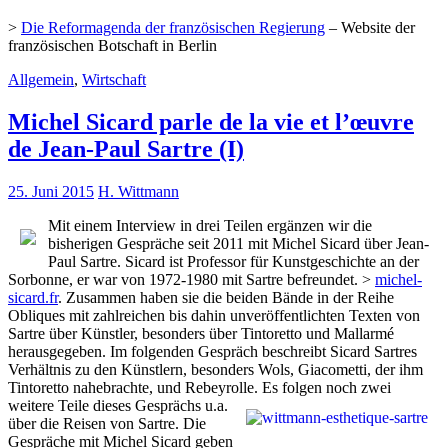
>
Die Reformagenda der französischen Regierung
– Website der
französischen Botschaft in Berlin
Allgemein
,
Wirtschaft
Michel Sicard parle de la vie et l’œuvre
de Jean-Paul Sartre (I)
25. Juni 2015
H. Wittmann
Mit einem Interview in drei Teilen ergänzen wir die
bisherigen Gespräche seit 2011 mit Michel Sicard über Jean-
Paul Sartre. Sicard ist Professor für Kunstgeschichte an der
Sorbonne, er war von 1972-1980 mit Sartre befreundet. >
michel-
sicard.fr
. Zusammen haben sie die beiden Bände in der Reihe
Obliques mit zahlreichen bis dahin unveröffentlichten Texten von
Sartre über Künstler, besonders über Tintoretto und Mallarmé
herausgegeben. Im folgenden Gespräch beschreibt Sicard Sartres
Verhältnis zu den Künstlern, besonders Wols, Giacometti, der ihm
Tintoretto nahebrachte, und Rebeyrolle.
Es folgen noch zwei
weitere Teile dieses Gesprächs u.a.
über die Reisen von Sartre. Die
Gespräche mit Michel Sicard geben