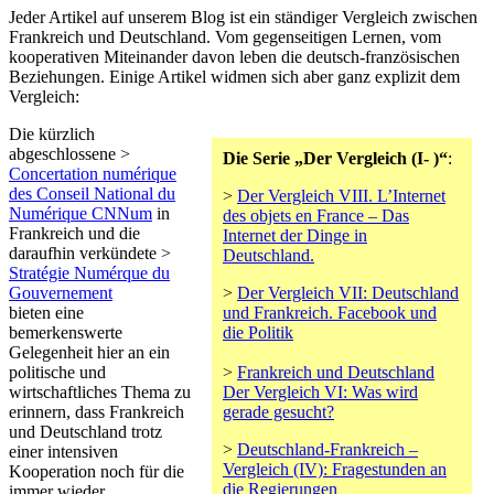
Jeder Artikel auf unserem Blog ist ein ständiger Vergleich zwischen
Frankreich und Deutschland. Vom gegenseitigen Lernen, vom
kooperativen Miteinander davon leben die deutsch-französischen
Beziehungen. Einige Artikel widmen sich aber ganz explizit dem
Vergleich:
Die kürzlich
abgeschlossene >
Die Serie „Der Vergleich (I- )“
:
Concertation numérique
des Conseil National du
>
Der Vergleich VIII. L’Internet
Numérique CNNum
in
des objets en France – Das
Frankreich und die
Internet der Dinge in
daraufhin verkündete >
Deutschland.
Stratégie Numérque du
Gouvernement
>
Der Vergleich VII: Deutschland
bieten eine
und Frankreich. Facebook und
bemerkenswerte
die Politik
Gelegenheit hier an ein
politische und
>
Frankreich und Deutschland
wirtschaftliches Thema zu
Der Vergleich VI: Was wird
erinnern, dass Frankreich
gerade gesucht?
und Deutschland trotz
>
Deutschland-Frankreich –
einer intensiven
Vergleich (IV): Fragestunden an
Kooperation noch für die
die Regierungen
immer wieder