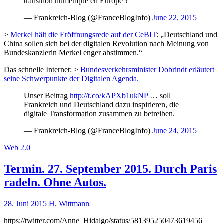
transition numérique en Europe ?
— Frankreich-Blog (@FranceBlogInfo)
June 22, 2015
>
Merkel hält die Eröffnungsrede auf der CeBIT
: „Deutschland und
China sollen sich bei der digitalen Revolution nach Meinung von
Bundeskanzlerin Merkel enger abstimmen.“
Das schnelle Internet: >
Bundesverkehrsminister Dobrindt erläutert
seine Schwerpunkte der Digitalen Agenda.
Unser Beitrag
http://t.co/kAPXb1ukNP
… soll
Frankreich und Deutschland dazu inspirieren, die
digitale Transformation zusammen zu betreiben.
— Frankreich-Blog (@FranceBlogInfo)
June 24, 2015
Web 2.0
Termin. 27. September 2015. Durch Paris
radeln. Ohne Autos.
28. Juni 2015
H. Wittmann
https://twitter.com/Anne_Hidalgo/status/581395250473619456