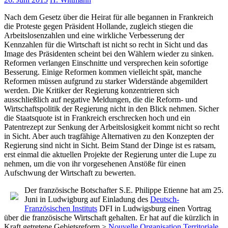
Nach dem Gesetz über die Heirat für alle begannen in Frankreich
die Proteste gegen Präsident Hollande, zugleich stiegen die
Arbeitslosenzahlen und eine wirkliche Verbesserung der
Kennzahlen für die Wirtschaft ist nicht so recht in Sicht und das
Image des Präsidenten scheint bei den Wählern wieder zu sinken.
Reformen verlangen Einschnitte und versprechen kein sofortige
Besserung. Einige Reformen kommen vielleicht spät, manche
Reformen müssen aufgrund zu starker Widerstände abgemildert
werden. Die Kritiker der Regierung konzentrieren sich
ausschließlich auf negative Meldungen, die die Reform- und
Wirtschaftspolitik der Regierung nicht in den Blick nehmen. Sicher
die Staatsquote ist in Frankreich erschrecken hoch und ein
Patentrezept zur Senkung der Arbeitslosigkeit kommt nicht so recht
in Sicht. Aber auch tragfähige Alternativen zu den Konzepten der
Regierung sind nicht in Sicht. Beim Stand der Dinge ist es ratsam,
erst einmal die aktuellen Projekte der Regierung unter die Lupe zu
nehmen, um die von ihr vorgesehenen Anstöße für einen
Aufschwung der Wirtschaft zu bewerten.
Der französische Botschafter S.E. Philippe Etienne hat am 25.
Juni in Ludwigburg auf Einladung des
Deutsch-
Französischen Instituts
DFI in Ludwigsburg einen Vortrag
über die französische Wirtschaft gehalten. Er hat auf die kürzlich in
Kraft getretene Gebietsreform >
Nouvelle Organisation Territoriale