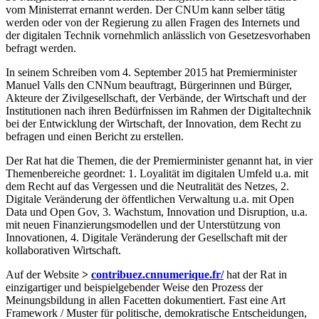
vom Ministerrat ernannt werden. Der CNUm kann selber tätig
werden oder von der Regierung zu allen Fragen des Internets und
der digitalen Technik vornehmlich anlässlich von Gesetzesvorhaben
befragt werden.
In seinem Schreiben vom 4. September 2015 hat Premierminister
Manuel Valls den CNNum beauftragt, Bürgerinnen und Bürger,
Akteure der Zivilgesellschaft, der Verbände, der Wirtschaft und der
Institutionen nach ihren Bedürfnissen im Rahmen der Digitaltechnik
bei der Entwicklung der Wirtschaft, der Innovation, dem Recht zu
befragen und einen Bericht zu erstellen.
Der Rat hat die Themen, die der Premierminister genannt hat, in vier
Themenbereiche geordnet: 1. Loyalität im digitalen Umfeld u.a. mit
dem Recht auf das Vergessen und die Neutralität des Netzes, 2.
Digitale Veränderung der öffentlichen Verwaltung u.a. mit Open
Data und Open Gov, 3. Wachstum, Innovation und Disruption, u.a.
mit neuen Finanzierungsmodellen und der Unterstützung von
Innovationen, 4. Digitale Veränderung der Gesellschaft mit der
kollaborativen Wirtschaft.
Auf der Website
>
contribuez.cnnumerique.fr/
hat der Rat in
einzigartiger und beispielgebender Weise den Prozess der
Meinungsbildung in allen Facetten dokumentiert. Fast eine Art
Framework / Muster für politische, demokratische Entscheidungen,