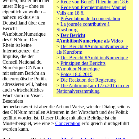
werden, bisher berichtet
>
Rede von Benoît Thieulin am 18.6.
unser Blog – ohne es
>
Rede von Premierminster Manuel
eigentlich zu wollen –
Valls am 18.6.
nahezu exklusiv in
>
Présentation de la concertation
Deutschland über den
>
La journée contributive à
Bericht
Strasbourg
#AmbitionNumerique
>
Der Bericht
des CNNum. Der
#AmbitionNumerique als Video
Rhein ist keine
>
Der Bericht #AmbitionNumerique
Internetgrenze, die
als Kurzform
Impulse, die der
>
Der Bericht #AmbitionNumerique
Conseil National du
>
Prinzipien des Berichts
Numérique CNNum
#AmbitionNumerique
mit seinem Bericht an
>
Fotos 18.6.2015
die europäische Politik
>
Die Reaktion der Regierung
adressieren will, haben
>
Die Anhörung am 17.6.2015 in der
auch wirtschaftliches
Nationalversammlung
Wachstum im Visier.
Besonders
bemerkenswert ist aber die Art und Weise, wie der Dialog seitens
des CNNum mit allen Akteuren in der Wirtschaft und der Politik
geführt worden ist. Dieser Dialog mit allen Beiträge ist ein
Musterbeispiel, wie eine >
Concertation
erfolgreich durchgeführt
werden kann.