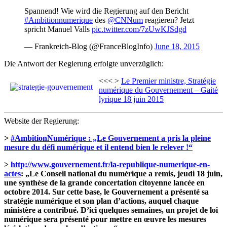
Spannend! Wie wird die Regierung auf den Bericht
#Ambitionnumerique
des
@CNNum
reagieren? Jetzt
spricht Manuel Valls
pic.twitter.com/7zUwKJSdgd
— Frankreich-Blog (@FranceBlogInfo)
June 18, 2015
Die Antwort der Regierung erfolgte unverzüglich:
<<< >
Le Premier ministre, Stratégie
numérique du Gouvernement – Gaité
lyrique 18 juin 2015
Website der Regierung:
>
#AmbitionNumérique : „Le Gouvernement a pris la pleine
mesure du défi numérique et il entend bien le relever !“
>
http://www.gouvernement.fr/la-republique-numerique-en-
actes
: „Le Conseil national du numérique a remis, jeudi 18 juin,
une synthèse de la grande concertation citoyenne lancée en
octobre 2014. Sur cette base, le Gouvernement a présenté sa
stratégie numérique et son plan d’actions, auquel chaque
ministère a contribué. D’ici quelques semaines, un projet de loi
numérique sera présenté pour mettre en œuvre les mesures