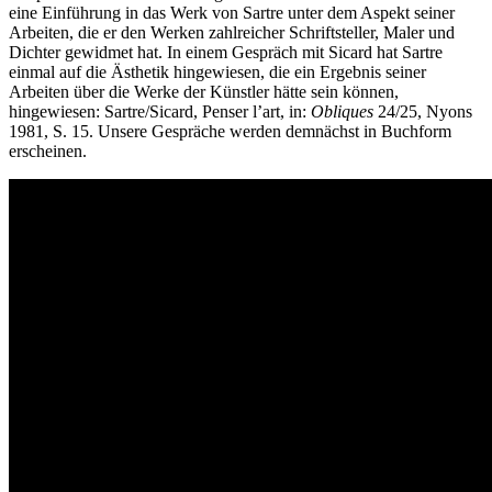
eine Einführung in das Werk von Sartre unter dem Aspekt seiner
Arbeiten, die er den Werken zahlreicher Schriftsteller, Maler und
Dichter gewidmet hat. In einem Gespräch mit Sicard hat Sartre
einmal auf die Ästhetik hingewiesen, die ein Ergebnis seiner
Arbeiten über die Werke der Künstler hätte sein können,
hingewiesen: Sartre/Sicard, Penser l’art, in:
Obliques
24/25, Nyons
1981, S. 15. Unsere Gespräche werden demnächst in Buchform
erscheinen.