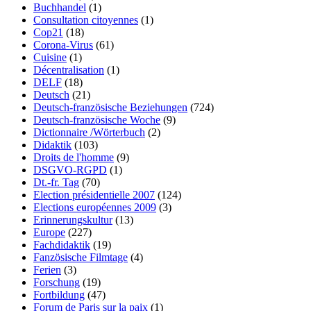
Buchhandel
(1)
Consultation citoyennes
(1)
Cop21
(18)
Corona-Virus
(61)
Cuisine
(1)
Décentralisation
(1)
DELF
(18)
Deutsch
(21)
Deutsch-französische Beziehungen
(724)
Deutsch-französische Woche
(9)
Dictionnaire /Wörterbuch
(2)
Didaktik
(103)
Droits de l'homme
(9)
DSGVO-RGPD
(1)
Dt.-fr. Tag
(70)
Election présidentielle 2007
(124)
Elections européennes 2009
(3)
Erinnerungskultur
(13)
Europe
(227)
Fachdidaktik
(19)
Fanzösische Filmtage
(4)
Ferien
(3)
Forschung
(19)
Fortbildung
(47)
Forum de Paris sur la paix
(1)