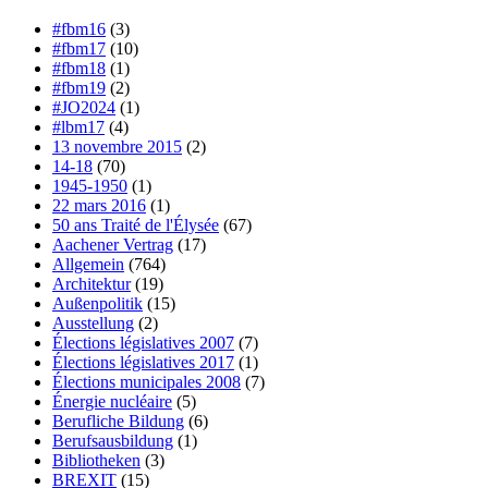
#fbm16
(3)
#fbm17
(10)
#fbm18
(1)
#fbm19
(2)
#JO2024
(1)
#lbm17
(4)
13 novembre 2015
(2)
14-18
(70)
1945-1950
(1)
22 mars 2016
(1)
50 ans Traité de l'Élysée
(67)
Aachener Vertrag
(17)
Allgemein
(764)
Architektur
(19)
Außenpolitik
(15)
Ausstellung
(2)
Élections législatives 2007
(7)
Élections législatives 2017
(1)
Élections municipales 2008
(7)
Énergie nucléaire
(5)
Berufliche Bildung
(6)
Berufsausbildung
(1)
Bibliotheken
(3)
BREXIT
(15)