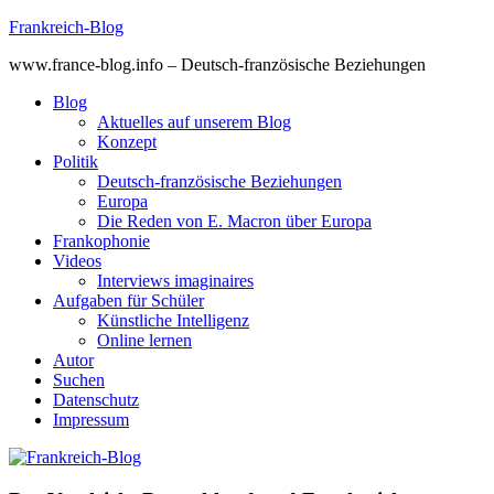
Skip
Frankreich-Blog
to
www.france-blog.info – Deutsch-französische Beziehungen
content
Blog
Aktuelles auf unserem Blog
Konzept
Politik
Deutsch-französische Beziehungen
Europa
Die Reden von E. Macron über Europa
Frankophonie
Videos
Interviews imaginaires
Aufgaben für Schüler
Künstliche Intelligenz
Online lernen
Autor
Suchen
Datenschutz
Impressum