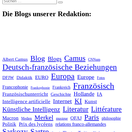
Suche
nach:
Die Blogs unserer Redaktion:
Blog
Camus
Blogs
Albert Camus
CNNum
Deutsch-französische Beziehungen
Europa
Europe
EURO
DFJW
Didaktik
Fotos
Französisch
Francophonie
Frankreich
Frankophonie
Hollande
Französischunterricht
IA
Geschichte
KI
Internet
Intelligence artificielle
Kunst
Literatur
Littérature
Künstliche Intelligenz
Paris
Merkel
Macron
OFAJ
philosophie
Medien
musique
Politik
Prix des lycéens
relations franco-allemandes
Sarkozy
Sartre