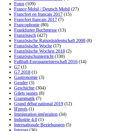
Fotos
(109)
France Mobil / Deutsch Mobil
(27)
Francfort en français 2017
(15)
Francfort français 2017
(7)
Francophonie
(80)
Frankfurter Buchmesse
(13)
Französisch
(427)
Französische Ratspräsidentschaft 2008
(8)
Französische Woche
(17)
Französische Wochen 2018
(2)
Französischunterricht
(330)
Fußball-Europameisterschaft 2016
(14)
G7
(1)
G7 2018
(1)
Gastronomie
(3)
Gender
(3)
Geschichte
(304)
Gilets jaunes
(8)
Grammatik
(7)
Grand débat national 2019
(12)
IFprofs
(1)
Immigration-intégration
(34)
Industrie 4.0
(1)
Internationale Beziehungen
(5)
Internet
(36)