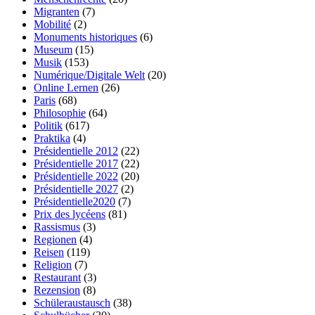
Migranten
(7)
Mobilité
(2)
Monuments historiques
(6)
Museum
(15)
Musik
(153)
Numérique/Digitale Welt
(20)
Online Lernen
(26)
Paris
(68)
Philosophie
(64)
Politik
(617)
Praktika
(4)
Présidentielle 2012
(22)
Présidentielle 2017
(22)
Présidentielle 2022
(20)
Présidentielle 2027
(2)
Présidentielle2020
(7)
Prix des lycéens
(81)
Rassismus
(3)
Regionen
(4)
Reisen
(119)
Religion
(7)
Restaurant
(3)
Rezension
(8)
Schüleraustausch
(38)