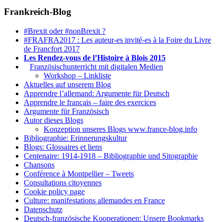
Frankreich-Blog
#Brexit oder #nonBrexit ?
#FRAFRA2017 : Les auteur-es invité-es à la Foire du Livre
de Francfort 2017
Les Rendez-vous de l’Histoire à Blois 2015
1.
Französischunterricht mit digitalen Medien
Workshop – Linkliste
Aktuelles auf unserem Blog
Apprendre l’allemand: Argumente für Deutsch
Apprendre le français – faire des exercices
Argumente für Französisch
Autor dieses Blogs
Konzeption unseres Blogs www.france-blog.info
Bibliographie: Erinnerungskultur
Blogs: Glossaires et liens
Centenaire: 1914-1918 – Bibliographie und Sitographie
Chansons
Conférence à Montpellier – Tweets
Consultations citoyennes
Cookie policy page
Culture: manifestations allemandes en France
Datenschutz
Deutsch-französische Kooperationen: Unsere Bookmarks